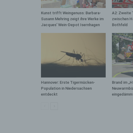
bez
wir
Kunst trifft Weingenuss: Barbara-
A2: Zweite 
Zuv
Susann Mehring zeigt ihre Werke im
zwischen H
Pe
Jacques’ Wein-Depot Isernhagen
Bothfeld
f
Ps
We
zus
zu
au
unt
ide
Hannover: Erste Tigermücken-
Brand im „H
g)
Population in Niedersachsen
Neuwarmbüc
entdeckt
eingedämm
Ve
Ver
ode
ge
pe
Ver