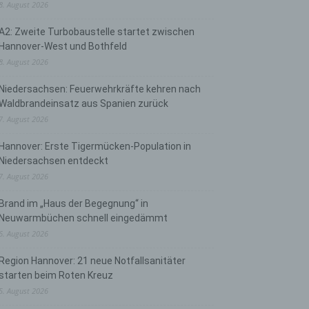
8. August 2026
A2: Zweite Turbobaustelle startet zwischen
Hannover-West und Bothfeld
8. August 2026
Niedersachsen: Feuerwehrkräfte kehren nach
Waldbrandeinsatz aus Spanien zurück
7. August 2026
Hannover: Erste Tigermücken-Population in
Niedersachsen entdeckt
7. August 2026
Brand im „Haus der Begegnung“ in
Neuwarmbüchen schnell eingedämmt
6. August 2026
Region Hannover: 21 neue Notfallsanitäter
starten beim Roten Kreuz
5. August 2026