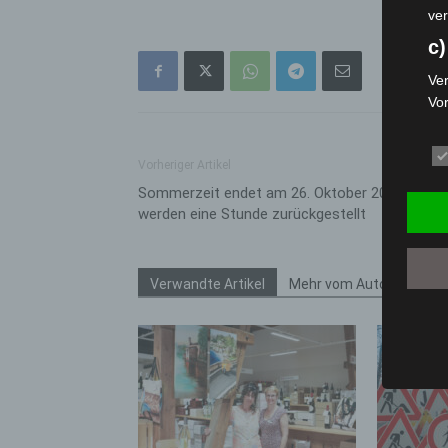
ver
c)
Ver
Vo
pe
da
Vorheriger Artikel
das
ode
Sommerzeit endet am 26. Oktober 2025: Uhren
die
werden eine Stunde zurückgestellt
d
Ein
Verwandte Artikel
Mehr vom Autor
per
ei
e)
Pro
Da
wer