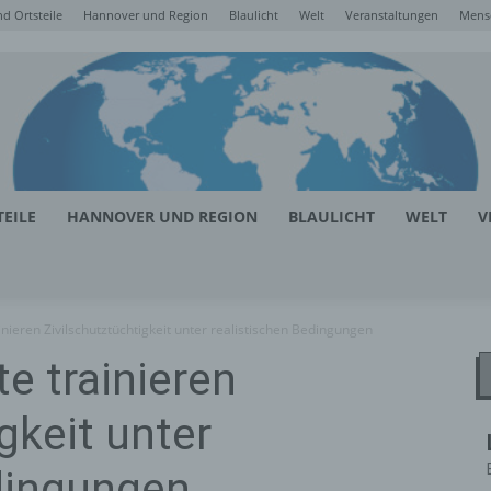
d Ortsteile
Hannover und Region
Blaulicht
Welt
Veranstaltungen
Mens
EILE
HANNOVER UND REGION
BLAULICHT
WELT
V
nieren Zivilschutztüchtigkeit unter realistischen Bedingungen
e trainieren
gkeit unter
dingungen