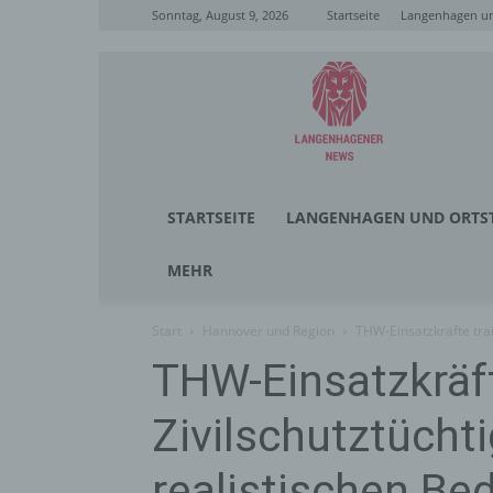
Sonntag, August 9, 2026
Startseite
Langenhagen un
Langenhagener
News
STARTSEITE
LANGENHAGEN UND ORTST
MEHR
Start
Hannover und Region
THW-Einsatzkräfte trai
THW-Einsatzkräft
Zivilschutztüchti
realistischen Be