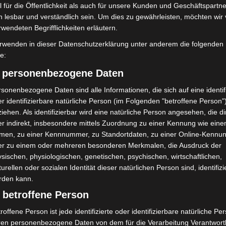
 für die Öffentlichkeit als auch für unsere Kunden und Geschäftspartne
h lesbar und verständlich sein. Um dies zu gewährleisten, möchten wir
rwendeten Begrifflichkeiten erläutern.
rwenden in dieser Datenschutzerklärung unter anderem die folgenden
iner Krisensituation. Er schafft Sicherheit, Stabilität
fe:
zu bei, das öffentliche Leben nach außergewöhnlichen
) personenbezogene Daten
azu gehören der Schutz von Menschenleben, die
en sowie die Versorgung mit lebensnotwendigen
sonenbezogene Daten sind alle Informationen, die sich auf eine identifi
r identifizierbare natürliche Person (im Folgenden "betroffene Person"
iehen. Als identifizierbar wird eine natürliche Person angesehen, die di
r indirekt, insbesondere mittels Zuordnung zu einer Kennung wie ein
v zum Zivilschutz beitragen: durch Vorsorge im
men, zu einer Kennnummer, zu Standortdaten, zu einer Online-Kennu
 und das Wissen um Notfallpläne. Eigeninitiative stärkt
er zu einem oder mehreren besonderen Merkmalen, die Ausdruck der
Einsatzkräfte im Ernstfall.
sischen, physiologischen, genetischen, psychischen, wirtschaftlichen,
turellen oder sozialen Identität dieser natürlichen Person sind, identifizi
rden kann.
nlichen Vorsorge sind auf der
Webseite des
 betroffene Person
atastrophenhilfe
im Bereich „Vorsorge“ zu finden.
roffene Person ist jede identifizierte oder identifizierbare natürliche Pe
ren personenbezogene Daten von dem für die Verarbeitung Verantwort