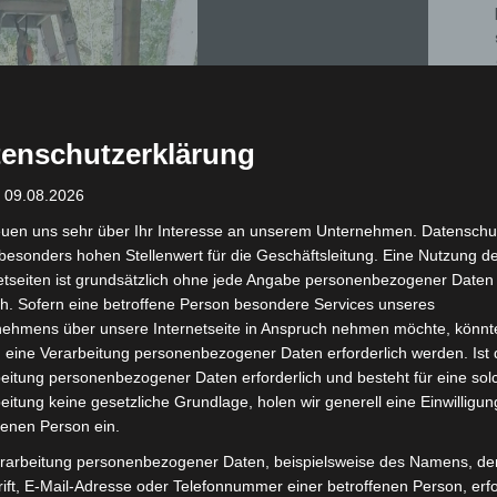
enschutzerklärung
: 09.08.2026
euen uns sehr über Ihr Interesse an unserem Unternehmen. Datenschu
besonders hohen Stellenwert für die Geschäftsleitung. Eine Nutzung d
etseiten ist grundsätzlich ohne jede Angabe personenbezogener Daten
h. Sofern eine betroffene Person besondere Services unseres
nehmens über unsere Internetseite in Anspruch nehmen möchte, könnt
 eine Verarbeitung personenbezogener Daten erforderlich werden. Ist 
eitung personenbezogener Daten erforderlich und besteht für eine sol
eitung keine gesetzliche Grundlage, holen wir generell eine Einwilligun
fenen Person ein.
aus einem zerstörten Haus mit Dreibock und Rollgliss. - Foto: THW / Pierre Graser
rarbeitung personenbezogener Daten, beispielsweise des Namens, de
ift, E-Mail-Adresse oder Telefonnummer einer betroffenen Person, erfo