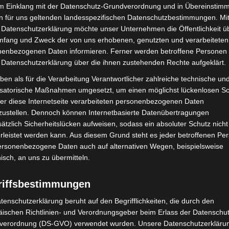
im Einklang mit der Datenschutz-Grundverordnung und in Übereinstim
n für uns geltenden landesspezifischen Datenschutzbestimmungen. Mit
 Datenschutzerklärung möchte unser Unternehmen die Öffentlichkeit ü
n Kiepke, Sven Quintel und Manuel Klinnert – legte
mfang und Zweck der von uns erhobenen, genutzten und verarbeiteten
 die die autarke Versorgung, Verpflegung und
enbezogenen Daten informieren. Ferner werden betroffene Personen 
e Rettung von Verschütteten in den Mittelpunkt
 Datenschutzerklärung über die ihnen zustehenden Rechte aufgeklärt.
hutz zu festigen und die Einsatzbereitschaft in
ben als für die Verarbeitung Verantwortlicher zahlreiche technische un
isatorische Maßnahmen umgesetzt, um einen möglichst lückenlosen S
er diese Internetseite verarbeiteten personenbezogenen Daten
zustellen. Dennoch können Internetbasierte Datenübertragungen
chten Teams und übernahmen neben der Einsatzleitung
ätzlich Sicherheitslücken aufweisen, sodass ein absoluter Schutz nicht
Lotsendienst. Die Fachgruppe Ortung und der Trupp
leistet werden kann. Aus diesem Grund steht es jeder betroffenen Pe
 Suche nach verletzten Personen zuständig. Die
personenbezogene Daten auch auf alternativen Wegen, beispielsweise
nsgesamt 20 Verletzte – darunter realistische
nisch, an uns zu übermitteln.
r Trümmern verschüttet oder in Gebäuden
versorgung und Notinstandsetzung verantwortete
riffsbestimmungen
sraums, während die Fachgruppe Logistik-Verpflegung
tenschutzerklärung beruht auf den Begrifflichkeiten, die durch den
nterstützung kam von den THW-Ortsverbänden
ischen Richtlinien- und Verordnungsgeber beim Erlass der Datenschut
erer Dank gilt.
verordnung (DS-GVO) verwendet wurden. Unsere Datenschutzerklärun