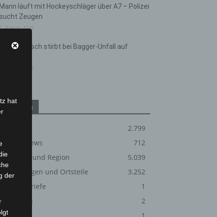
Mann läuft mit Hockeyschläger über A7 – Polizei
sucht Zeugen
5. August 2026
Celle: Mensch stirbt bei Bagger-Unfall auf
Baustelle
5. August 2026
tz hat
Kategorien
er
Blaulicht
2.799
Corona-News
712
e
die
Hannover und Region
5.039
che
Langenhagen und Ortsteile
3.252
g der
Leserbriefe
1
Rettung ei
Menschen
2
r
lgt
Über uns
1