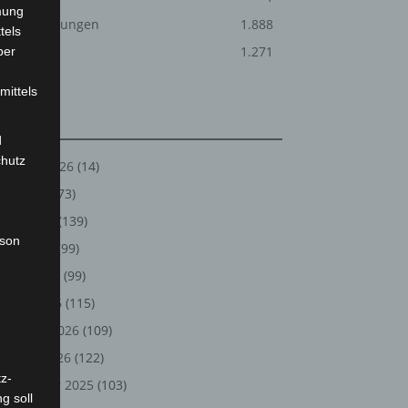
mung
Veranstaltungen
1.888
tels
Welt
1.271
ber
mittels
Archiv
d
chutz
August 2026
(14)
Juli 2026
(73)
Juni 2026
(139)
rson
Mai 2026
(99)
April 2026
(99)
März 2026
(115)
Februar 2026
(109)
Januar 2026
(122)
z-
Dezember 2025
(103)
g soll