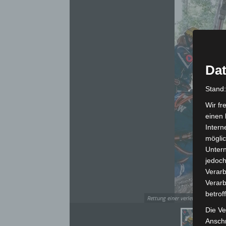
Dat
Stand
Wir fr
einen 
Intern
möglic
Unter
jedoch
Verarb
Verarb
betrof
Rettung einer verletzten Person 
Die Ve
Anschr