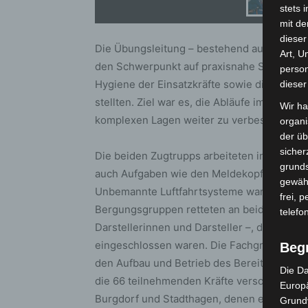
stets 
mit de
dieser
Die Übungsleitung – bestehend aus Benjami
Art, U
den Schwerpunkt auf praxisnahe Szenarien,
person
Hygiene der Einsatzkräfte sowie die sicher
dieser
stellten. Ziel war es, die Abläufe im Zivilsc
Wir ha
komplexen Lagen weiter zu verbessern.
organ
der üb
sicher
Die beiden Zugtrupps arbeiteten in gemis
grunds
auch Aufgaben wie den Meldekopf und den 
gewähr
Unbemannte Luftfahrtsysteme waren für die
frei, 
Bergungsgruppen retteten an beiden Tagen i
telefo
Darstellerinnen und Darsteller –, die unte
eingeschlossen waren. Die Fachgruppe Not
Beg
den Aufbau und Betrieb des Bereitstellung
Die Da
die 66 teilnehmenden Kräfte versorgte. U
Europä
Burgdorf und Stadthagen, denen ein besond
Grund