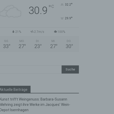
°
32.2
°
C
30.9
°
29.9
21%
2.7m/s
100%
SO.
MO.
DI.
MI.
DO.
33
°
27
°
23
°
27
°
30
°
Aktuelle Beiträge
Kunst trifft Weingenuss: Barbara-Susann
Mehring zeigt ihre Werke im Jacques’ Wein-
Depot Isernhagen