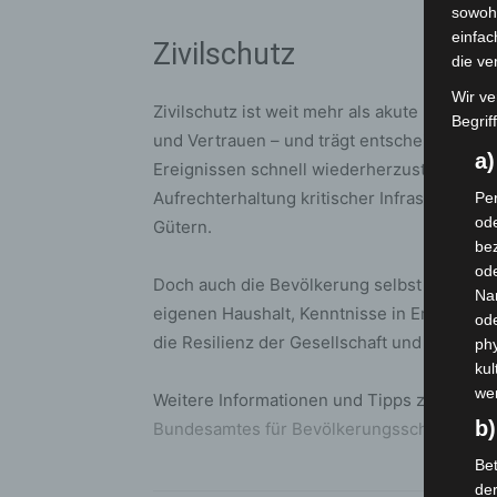
sowohl
einfac
Zivilschutz
die ve
Wir ve
Zivilschutz ist weit mehr als akute Hilfe in e
Begrif
und Vertrauen – und trägt entscheidend da
a
Ereignissen schnell wiederherzustellen. D
Aufrechterhaltung kritischer Infrastruktur
Per
ode
Gütern.
bez
ode
Doch auch die Bevölkerung selbst kann akti
Na
eigenen Haushalt, Kenntnisse in Erster Hilfe
od
die Resilienz der Gesellschaft und entlastet 
phy
kul
we
Weitere Informationen und Tipps zur persö
b)
Bundesamtes für Bevölkerungsschutz und K
Bet
de