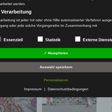
arbeitet werden.
 Verarbeitung
arbeitung ist jeder mit oder ohne Hilfe automatisierter Verfahren ausge
rgang oder jede solche Vorgangsreihe im Zusammenhang mit
rsonenbezogenen Daten wie das Erheben, das Erfassen, die Organisat
s Ordnen, die Speicherung, die Anpassung oder Veränderung, das Aus
Essenziell
Statistik
Externe Dienst
Nächster Artikel
 Abfragen, die Verwendung, die Offenlegung durch Übermittlung, Verb
r eine andere Form der Bereitstellung, den Abgleich oder die Verknüp
Tag der Sicherheit 2025 im CCL: Ein Tag voller
✓ Akzeptieren
 Einschränkung, das Löschen oder die Vernichtung.
Information, Prävention und prominenter Gäste
) Einschränkung der Verarbeitung
Auswahl speichern
schränkung der Verarbeitung ist die Markierung gespeicherter
sonenbezogener Daten mit dem Ziel, ihre künftige Verarbeitung
Personalisieren
nzuschränken.
 Profiling
Impressum
|
Datenschutzbedingungen
filing ist jede Art der automatisierten Verarbeitung personenbezogener
ten, die darin besteht, dass diese personenbezogenen Daten verwend
den, um bestimmte persönliche Aspekte, die sich auf eine natürliche 