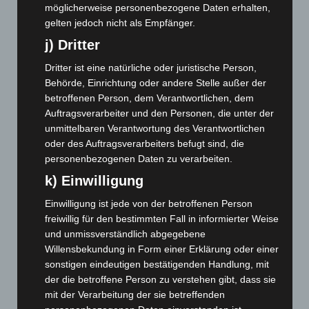
August 2024
(107)
möglicherweise personenbezogene Daten erhalten,
Juli 2024
(89)
gelten jedoch nicht als Empfänger.
Juni 2024
(107)
j) Dritter
Mai 2024
(149)
Dritter ist eine natürliche oder juristische Person,
April 2024
(102)
Behörde, Einrichtung oder andere Stelle außer der
betroffenen Person, dem Verantwortlichen, dem
März 2024
(103)
Auftragsverarbeiter und den Personen, die unter der
Februar 2024
(103)
unmittelbaren Verantwortung des Verantwortlichen
oder des Auftragsverarbeiters befugt sind, die
Januar 2024
(111)
personenbezogenen Daten zu verarbeiten.
Dezember 2023
(130)
k) Einwilligung
November 2023
(130)
Einwilligung ist jede von der betroffenen Person
Oktober 2023
(114)
freiwillig für den bestimmten Fall in informierter Weise
September 2023
(133)
und unmissverständlich abgegebene
August 2023
(134)
Willensbekundung in Form einer Erklärung oder einer
sonstigen eindeutigen bestätigenden Handlung, mit
Juli 2023
(118)
der die betroffene Person zu verstehen gibt, dass sie
Juni 2023
(142)
mit der Verarbeitung der sie betreffenden