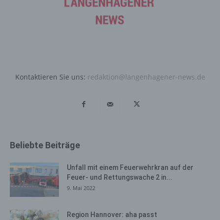
Internetbrowsers verhindern und damit der Setzung von
Cookies dauerhaft widersprechen. Ferner können
bereits gesetzte Cookies jederzeit über einen
Internetbrowser oder andere Softwareprogramme
gelöscht werden. Dies ist in allen gängigen
Internetbrowsern möglich. Deaktiviert die betroffene
Person die Setzung von Cookies in dem genutzten
Kontaktieren Sie uns:
redaktion@langenhagener-news.de
Internetbrowser, sind unter Umständen nicht alle
Funktionen unserer Internetseite vollumfänglich nutzbar.
Erfassung von allgemeinen Daten
und Informationen
Beliebte Beiträge
Die Internetseite erfasst mit jedem Aufruf der
Internetseite durch eine betroffene Person oder ein
automatisiertes System eine Reihe von allgemeinen
Unfall mit einem Feuerwehrkran auf der
Daten und Informationen. Diese allgemeinen Daten und
Feuer- und Rettungswache 2 in...
Informationen werden in den Logfiles des Servers
9. Mai 2022
gespeichert. Erfasst werden können die (1) verwendeten
Browsertypen und Versionen, (2) das vom zugreifenden
Region Hannover: aha passt