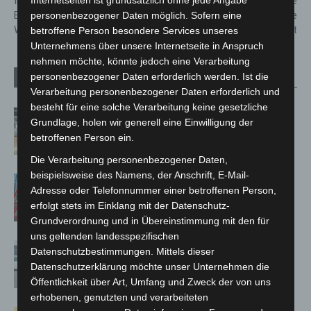
Institut für Bienenkunde Celle:
starten Kommunale
Internetseiten ist grundsätzlich ohne jede Angabe
Einblicke in die faszinierende
Wärmeplanung für eine
personenbezogener Daten möglich. Sofern eine
Welt der Bienen
klimaneutrale Zukunft
betroffene Person besondere Services unseres
Unternehmens über unsere Internetseite in Anspruch
nehmen möchte, könnte jedoch eine Verarbeitung
personenbezogener Daten erforderlich werden. Ist die
Verwandte Artikel
Mehr vom Autor
Verarbeitung personenbezogener Daten erforderlich und
besteht für eine solche Verarbeitung keine gesetzliche
Kunst trifft Weingenuss: Barbara-
Grundlage, holen wir generell eine Einwilligung der
Susann Mehring zeigt ihre Werke im
betroffenen Person ein.
Jacques’ Wein-Depot Isernhagen
Die Verarbeitung personenbezogener Daten,
beispielsweise des Namens, der Anschrift, E-Mail-
A2: Zweite Turbobaustelle startet
Adresse oder Telefonnummer einer betroffenen Person,
zwischen Hannover-West und
erfolgt stets im Einklang mit der Datenschutz-
Bothfeld
Grundverordnung und in Übereinstimmung mit den für
uns geltenden landesspezifischen
Niedersachsen: Feuerwehrkräfte
Datenschutzbestimmungen. Mittels dieser
kehren nach Waldbrandeinsatz aus
Datenschutzerklärung möchte unser Unternehmen die
Spanien zurück
Öffentlichkeit über Art, Umfang und Zweck der von uns
erhobenen, genutzten und verarbeiteten