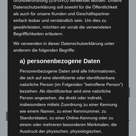
Grundverordnung (DS-GVO) verwendet wurden. Unsere
LANGENHAGEN
Datenschutzerklärung soll sowohl für die Öffentlichkeit
Bedeckt
als auch für unsere Kunden und Geschäftspartner
einfach lesbar und verständlich sein. Um dies zu
°
28.3
°
C
25.6
gewährleisten, möchten wir vorab die verwendeten
Begrifflichkeiten erläutern.
°
24.9
Wir verwenden in dieser Datenschutzerklärung unter
anderem die folgenden Begriffe:
41%
5.8m/s
88%
a) personenbezogene Daten
MO.
DI.
MI.
DO.
FR.
27
°
25
°
26
°
30
°
34
°
Personenbezogene Daten sind alle Informationen,
die sich auf eine identifizierte oder identifizierbare
natürliche Person (im Folgenden "betroffene Person")
beziehen. Als identifizierbar wird eine natürliche
Person angesehen, die direkt oder indirekt,
insbesondere mittels Zuordnung zu einer Kennung
wie einem Namen, zu einer Kennnummer, zu
Aktuelle Beiträge
Standortdaten, zu einer Online-Kennung oder zu
einem oder mehreren besonderen Merkmalen, die
M’era Luna 2026: 25.000 Fans feiern in Hildesheim
Ausdruck der physischen, physiologischen,