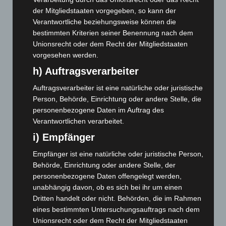
der Mitgliedstaaten vorgegeben, so kann der
Oktober 2025
(112)
Verantwortliche beziehungsweise können die
September 2025
(93)
bestimmten Kriterien seiner Benennung nach dem
August 2025
(90)
Unionsrecht oder dem Recht der Mitgliedstaaten
vorgesehen werden.
Juli 2025
(90)
h) Auftragsverarbeiter
Juni 2025
(103)
Auftragsverarbeiter ist eine natürliche oder juristische
Mai 2025
(112)
Person, Behörde, Einrichtung oder andere Stelle, die
April 2025
(88)
personenbezogene Daten im Auftrag des
März 2025
(111)
Verantwortlichen verarbeitet.
Februar 2025
(96)
i) Empfänger
Januar 2025
(88)
Empfänger ist eine natürliche oder juristische Person,
Dezember 2024
(89)
Behörde, Einrichtung oder andere Stelle, der
personenbezogene Daten offengelegt werden,
November 2024
(94)
unabhängig davon, ob es sich bei ihr um einen
Oktober 2024
(93)
Dritten handelt oder nicht. Behörden, die im Rahmen
eines bestimmten Untersuchungsauftrags nach dem
September 2024
(112)
Unionsrecht oder dem Recht der Mitgliedstaaten