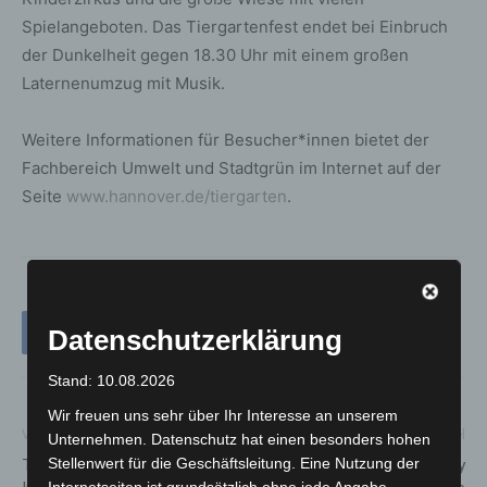
Spielangeboten. Das Tiergartenfest endet bei Einbruch
der Dunkelheit gegen 18.30 Uhr mit einem großen
Laternenumzug mit Musik.
Weitere Informationen für Besucher*innen bietet der
Fachbereich Umwelt und Stadtgrün im Internet auf der
Seite
www.hannover.de/tiergarten
.
Datenschutzerklärung
Stand: 10.08.2026
Wir freuen uns sehr über Ihr Interesse an unserem
Vorheriger Artikel
Nächster Artikel
Unternehmen. Datenschutz hat einen besonders hohen
Stellenwert für die Geschäftsleitung. Eine Nutzung der
Tag der offenen Tür im LAVES
Langenhagen und enercity