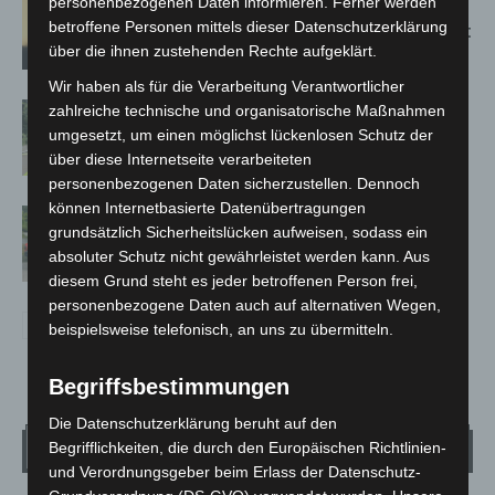
personenbezogenen Daten informieren. Ferner werden
Hannover: Erste Tigermücken-
betroffene Personen mittels dieser Datenschutzerklärung
Population in Niedersachsen entdeckt
über die ihnen zustehenden Rechte aufgeklärt.
Wir haben als für die Verarbeitung Verantwortlicher
Brand im „Haus der Begegnung“ in
zahlreiche technische und organisatorische Maßnahmen
Neuwarmbüchen schnell eingedämmt
umgesetzt, um einen möglichst lückenlosen Schutz der
über diese Internetseite verarbeiteten
personenbezogenen Daten sicherzustellen. Dennoch
können Internetbasierte Datenübertragungen
Region Hannover: 21 neue
grundsätzlich Sicherheitslücken aufweisen, sodass ein
Notfallsanitäter starten beim Roten
absoluter Schutz nicht gewährleistet werden kann. Aus
Kreuz
diesem Grund steht es jeder betroffenen Person frei,
personenbezogene Daten auch auf alternativen Wegen,
beispielsweise telefonisch, an uns zu übermitteln.
Begriffsbestimmungen
Die Datenschutzerklärung beruht auf den
Wetter
Begrifflichkeiten, die durch den Europäischen Richtlinien-
und Verordnungsgeber beim Erlass der Datenschutz-