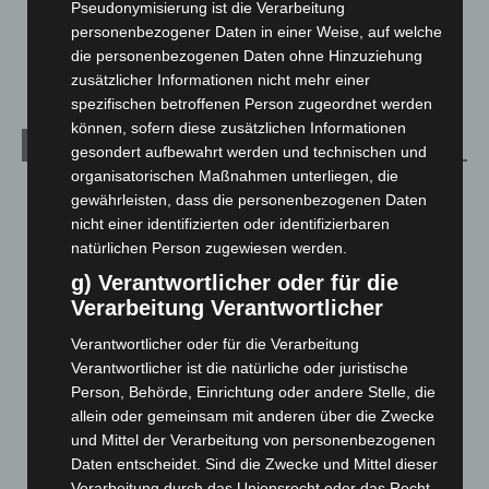
Pseudonymisierung ist die Verarbeitung
Veranstaltungen
1.889
personenbezogener Daten in einer Weise, auf welche
Welt
1.272
die personenbezogenen Daten ohne Hinzuziehung
zusätzlicher Informationen nicht mehr einer
spezifischen betroffenen Person zugeordnet werden
können, sofern diese zusätzlichen Informationen
Archiv
gesondert aufbewahrt werden und technischen und
organisatorischen Maßnahmen unterliegen, die
August 2026
(15)
gewährleisten, dass die personenbezogenen Daten
Juli 2026
(73)
nicht einer identifizierten oder identifizierbaren
natürlichen Person zugewiesen werden.
Juni 2026
(139)
g) Verantwortlicher oder für die
Mai 2026
(99)
Verarbeitung Verantwortlicher
April 2026
(99)
Verantwortlicher oder für die Verarbeitung
März 2026
(115)
Verantwortlicher ist die natürliche oder juristische
Februar 2026
(109)
Person, Behörde, Einrichtung oder andere Stelle, die
allein oder gemeinsam mit anderen über die Zwecke
Januar 2026
(122)
und Mittel der Verarbeitung von personenbezogenen
Dezember 2025
(103)
Daten entscheidet. Sind die Zwecke und Mittel dieser
November 2025
(114)
Verarbeitung durch das Unionsrecht oder das Recht