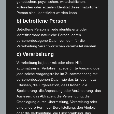
10. August 2026
genetischen, psychischen, wirtschaftlichen,
kulturellen oder sozialen Identität dieser natürlichen
Kunst trifft Weingenuss: Barbara-Susann Mehring zeigt ihre
Person sind, identifiziert werden kann.
Werke im Jacques’ Wein-Depot Isernhagen
b) betroffene Person
8. August 2026
Betroffene Person ist jede identifizierte oder
A2: Zweite Turbobaustelle startet zwischen Hannover-West
identifizierbare natürliche Person, deren
und Bothfeld
personenbezogene Daten von dem für die
8. August 2026
Verarbeitung Verantwortlichen verarbeitet werden.
Niedersachsen: Feuerwehrkräfte kehren nach
c) Verarbeitung
Waldbrandeinsatz aus Spanien zurück
Verarbeitung ist jeder mit oder ohne Hilfe
7. August 2026
automatisierter Verfahren ausgeführte Vorgang oder
Hannover: Erste Tigermücken-Population in Niedersachsen
jede solche Vorgangsreihe im Zusammenhang mit
entdeckt
personenbezogenen Daten wie das Erheben, das
7. August 2026
Erfassen, die Organisation, das Ordnen, die
Speicherung, die Anpassung oder Veränderung, das
Brand im „Haus der Begegnung“ in Neuwarmbüchen schnell
Auslesen, das Abfragen, die Verwendung, die
eingedämmt
Offenlegung durch Übermittlung, Verbreitung oder
6. August 2026
eine andere Form der Bereitstellung, den Abgleich
oder die Verknüpfung, die Einschränkung, das