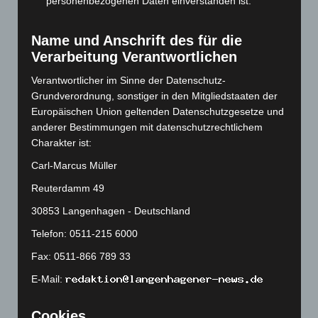
Mai 2023
(139)
personenbezogenen Daten einverstanden ist.
April 2023
(155)
Name und Anschrift des für die
März 2023
(174)
Verarbeitung Verantwortlichen
Februar 2023
(154)
Verantwortlicher im Sinne der Datenschutz-
Januar 2023
(140)
Grundverordnung, sonstiger in den Mitgliedstaaten der
Dezember 2022
(130)
Europäischen Union geltenden Datenschutzgesetze und
anderer Bestimmungen mit datenschutzrechtlichem
November 2022
(167)
Charakter ist:
Oktober 2022
(166)
Carl-Marcus Müller
September 2022
(205)
Reuterdamm 49
August 2022
(166)
30853 Langenhagen - Deutschland
Juli 2022
(133)
Telefon: 0511-215 6000
Juni 2022
(167)
Mai 2022
(177)
Fax: 0511-866 789 33
April 2022
(198)
E-Mail:
März 2022
(221)
Cookies