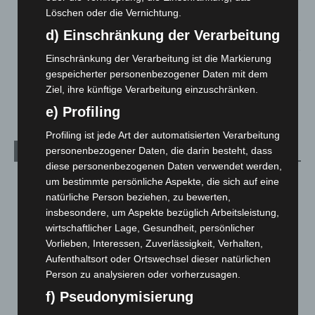
Region Hannover: 21 neue Notfallsanitäter starten beim
Löschen oder die Vernichtung.
Roten Kreuz
d) Einschränkung der Verarbeitung
5. August 2026
Einschränkung der Verarbeitung ist die Markierung
Mann läuft mit Hockeyschläger über A7 – Polizei sucht
gespeicherter personenbezogener Daten mit dem
Zeugen
Ziel, ihre künftige Verarbeitung einzuschränken.
5. August 2026
e) Profiling
Profiling ist jede Art der automatisierten Verarbeitung
personenbezogener Daten, die darin besteht, dass
Kategorien
diese personenbezogenen Daten verwendet werden,
Blaulicht
2.799
um bestimmte persönliche Aspekte, die sich auf eine
natürliche Person beziehen, zu bewerten,
Corona-News
712
insbesondere, um Aspekte bezüglich Arbeitsleistung,
Hannover und Region
5.039
wirtschaftlicher Lage, Gesundheit, persönlicher
Vorlieben, Interessen, Zuverlässigkeit, Verhalten,
Langenhagen und Ortsteile
3.252
Aufenthaltsort oder Ortswechsel dieser natürlichen
Leserbriefe
1
Person zu analysieren oder vorherzusagen.
Menschen
2
f) Pseudonymisierung
Über uns
1