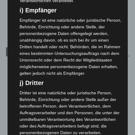
Verantwortlichen verarbeitet.
Über uns
1
i) Empfänger
Veranstaltungen
1.887
Empfänger ist eine natürliche oder juristische Person,
Welt
1.269
Behörde, Einrichtung oder andere Stelle, der
personenbezogene Daten offengelegt werden,
unabhängig davon, ob es sich bei ihr um einen
Dritten handelt oder nicht. Behörden, die im Rahmen
Archiv
eines bestimmten Untersuchungsauftrags nach dem
Unionsrecht oder dem Recht der Mitgliedstaaten
August 2026
(11)
möglicherweise personenbezogene Daten erhalten,
gelten jedoch nicht als Empfänger.
Juli 2026
(73)
j) Dritter
Juni 2026
(139)
Mai 2026
(99)
Dritter ist eine natürliche oder juristische Person,
Behörde, Einrichtung oder andere Stelle außer der
April 2026
(99)
betroffenen Person, dem Verantwortlichen, dem
März 2026
(115)
Auftragsverarbeiter und den Personen, die unter der
Februar 2026
(109)
unmittelbaren Verantwortung des Verantwortlichen
oder des Auftragsverarbeiters befugt sind, die
Januar 2026
(122)
personenbezogenen Daten zu verarbeiten.