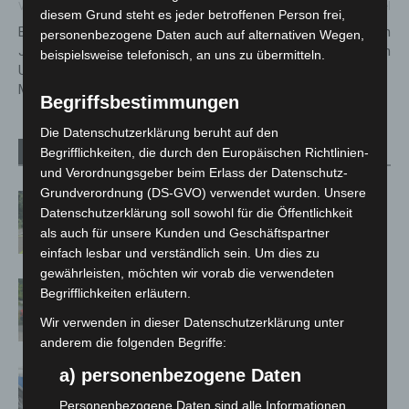
Vorheriger Artikel
Nächster Artikel
diesem Grund steht es jeder betroffenen Person frei,
Bundeswettbewerb 2022:
80-Jähriger bei Unfall in
personenbezogene Daten auch auf alternativen Wegen,
Jugendfeuerwehr Osterwald-
Thönse verstorben
beispielsweise telefonisch, an uns zu übermitteln.
Unterende ist Deutscher
Meister
Begriffsbestimmungen
Die Datenschutzerklärung beruht auf den
Begrifflichkeiten, die durch den Europäischen Richtlinien-
Verwandte Artikel
Mehr vom Autor
und Verordnungsgeber beim Erlass der Datenschutz-
Grundverordnung (DS-GVO) verwendet wurden. Unsere
Brand im „Haus der Begegnung“ in
Datenschutzerklärung soll sowohl für die Öffentlichkeit
Neuwarmbüchen schnell eingedämmt
als auch für unsere Kunden und Geschäftspartner
einfach lesbar und verständlich sein. Um dies zu
gewährleisten, möchten wir vorab die verwendeten
Region Hannover: 21 neue
Begrifflichkeiten erläutern.
Notfallsanitäter starten beim Roten
Wir verwenden in dieser Datenschutzerklärung unter
Kreuz
anderem die folgenden Begriffe:
a) personenbezogene Daten
Mann läuft mit Hockeyschläger über
A7 – Polizei sucht Zeugen
Personenbezogene Daten sind alle Informationen,