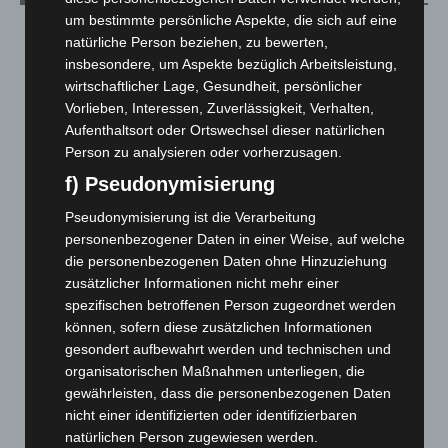
um bestimmte persönliche Aspekte, die sich auf eine
Hannover: Erste Tigermücken-Population in Niedersachsen
natürliche Person beziehen, zu bewerten,
entdeckt
insbesondere, um Aspekte bezüglich Arbeitsleistung,
7. August 2026
wirtschaftlicher Lage, Gesundheit, persönlicher
Vorlieben, Interessen, Zuverlässigkeit, Verhalten,
Brand im „Haus der Begegnung“ in Neuwarmbüchen schnell
Aufenthaltsort oder Ortswechsel dieser natürlichen
eingedämmt
Person zu analysieren oder vorherzusagen.
6. August 2026
f) Pseudonymisierung
Region Hannover: 21 neue Notfallsanitäter starten beim
Roten Kreuz
Pseudonymisierung ist die Verarbeitung
5. August 2026
personenbezogener Daten in einer Weise, auf welche
die personenbezogenen Daten ohne Hinzuziehung
Mann läuft mit Hockeyschläger über A7 – Polizei sucht
zusätzlicher Informationen nicht mehr einer
Zeugen
spezifischen betroffenen Person zugeordnet werden
5. August 2026
können, sofern diese zusätzlichen Informationen
gesondert aufbewahrt werden und technischen und
Celle: Mensch stirbt bei Bagger-Unfall auf Baustelle
organisatorischen Maßnahmen unterliegen, die
5. August 2026
gewährleisten, dass die personenbezogenen Daten
nicht einer identifizierten oder identifizierbaren
Gasleitung bei McDonald’s-Umbau in Langenhagen
natürlichen Person zugewiesen werden.