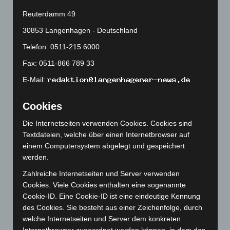
September 2024
(112)
Reuterdamm 49
August 2024
(107)
30853 Langenhagen - Deutschland
Juli 2024
(89)
Telefon: 0511-215 6000
Juni 2024
(107)
Fax: 0511-866 789 33
Mai 2024
(149)
E-Mail:
April 2024
(102)
März 2024
(103)
Cookies
Februar 2024
(103)
Die Internetseiten verwenden Cookies. Cookies sind
Januar 2024
(111)
Textdateien, welche über einen Internetbrowser auf
Dezember 2023
(130)
einem Computersystem abgelegt und gespeichert
werden.
November 2023
(130)
Oktober 2023
(114)
Zahlreiche Internetseiten und Server verwenden
Cookies. Viele Cookies enthalten eine sogenannte
September 2023
(133)
Cookie-ID. Eine Cookie-ID ist eine eindeutige Kennung
August 2023
(134)
des Cookies. Sie besteht aus einer Zeichenfolge, durch
welche Internetseiten und Server dem konkreten
Juli 2023
(118)