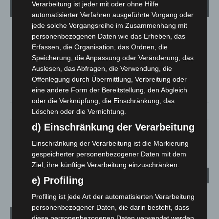
Verarbeitung ist jeder mit oder ohne Hilfe
Wetter
automatisierter Verfahren ausgeführte Vorgang oder
jede solche Vorgangsreihe im Zusammenhang mit
LANGENHAGEN
personenbezogenen Daten wie das Erheben, das
Erfassen, die Organisation, das Ordnen, die
Überwiegend Bewölkt
Speicherung, die Anpassung oder Veränderung, das
°
19.6
°
C
19.3
Auslesen, das Abfragen, die Verwendung, die
Offenlegung durch Übermittlung, Verbreitung oder
°
17.7
eine andere Form der Bereitstellung, den Abgleich
oder die Verknüpfung, die Einschränkung, das
65%
3.5m/s
56%
Löschen oder die Vernichtung.
d) Einschränkung der Verarbeitung
FR.
SA.
SO.
MO.
DI.
21
°
26
°
32
°
31
°
23
°
Einschränkung der Verarbeitung ist die Markierung
gespeicherter personenbezogener Daten mit dem
Ziel, ihre künftige Verarbeitung einzuschränken.
e) Profiling
Profiling ist jede Art der automatisierten Verarbeitung
personenbezogener Daten, die darin besteht, dass
Aktuelle Beiträge
diese personenbezogenen Daten verwendet werden,