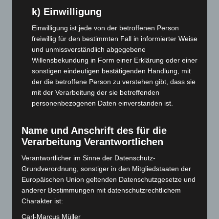
Dezember 2025
(103)
k) Einwilligung
November 2025
(114)
Einwilligung ist jede von der betroffenen Person
Oktober 2025
(112)
freiwillig für den bestimmten Fall in informierter Weise
September 2025
(93)
und unmissverständlich abgegebene
Willensbekundung in Form einer Erklärung oder einer
August 2025
(90)
sonstigen eindeutigen bestätigenden Handlung, mit
Juli 2025
(90)
der die betroffene Person zu verstehen gibt, dass sie
Juni 2025
(103)
mit der Verarbeitung der sie betreffenden
personenbezogenen Daten einverstanden ist.
Mai 2025
(112)
April 2025
(88)
Name und Anschrift des für die
März 2025
(111)
Verarbeitung Verantwortlichen
Februar 2025
(96)
Verantwortlicher im Sinne der Datenschutz-
Januar 2025
(88)
Grundverordnung, sonstiger in den Mitgliedstaaten der
Dezember 2024
(89)
Europäischen Union geltenden Datenschutzgesetze und
anderer Bestimmungen mit datenschutzrechtlichem
November 2024
(94)
Charakter ist:
Oktober 2024
(93)
Carl-Marcus Müller