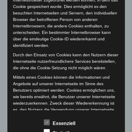
Internetbrowser zugeordnet werden können, in dem das
Juni 2023
(142)
Cookie gespeichert wurde. Dies ermöglicht es den
Mai 2023
(139)
besuchten Internetseiten und Servern, den individuellen
Browser der betroffenen Person von anderen
April 2023
(155)
Internetbrowsern, die andere Cookies enthalten, zu
März 2023
(174)
unterscheiden. Ein bestimmter Internetbrowser kann
Februar 2023
(154)
über die eindeutige Cookie-ID wiedererkannt und
identifiziert werden.
Januar 2023
(140)
Durch den Einsatz von Cookies kann den Nutzern dieser
Dezember 2022
(130)
Internetseite nutzerfreundlichere Services bereitstellen,
November 2022
(167)
die ohne die Cookie-Setzung nicht möglich wären.
Oktober 2022
(166)
Mittels eines Cookies können die Informationen und
September 2022
(205)
Angebote auf unserer Internetseite im Sinne des
Benutzers optimiert werden. Cookies ermöglichen uns,
August 2022
(166)
wie bereits erwähnt, die Benutzer unserer Internetseite
Juli 2022
(133)
wiederzuerkennen. Zweck dieser Wiedererkennung ist
Juni 2022
(167)
es, den Nutzern die Verwendung unserer Internetseite
zu erleichtern. Der Benutzer einer Internetseite, die
Mai 2022
(177)
Cookies verwendet, muss beispielsweise nicht bei jedem
Essenziell
April 2022
(198)
Besuch der Internetseite erneut seine Zugangsdaten