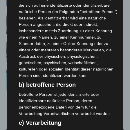
die sich auf eine identifizierte oder identifizierbare
natürliche Person (im Folgenden "betroffene Person")
Celle: Mensch stirbt bei Bagger-Unfall
beziehen. Als identifizierbar wird eine natürliche
auf Baustelle
Person angesehen, die direkt oder indirekt,
insbesondere mittels Zuordnung zu einer Kennung
wie einem Namen, zu einer Kennnummer, zu
Standortdaten, zu einer Online-Kennung oder zu
Gasleitung bei McDonald’s-Umbau in
einem oder mehreren besonderen Merkmalen, die
Langenhagen beschädigt
Ausdruck der physischen, physiologischen,
genetischen, psychischen, wirtschaftlichen,
kulturellen oder sozialen Identität dieser natürlichen
Anklage nach Abschaltung von
Person sind, identifiziert werden kann.
„Archetyp Market“ erhoben
b) betroffene Person
Betroffene Person ist jede identifizierte oder
identifizierbare natürliche Person, deren
personenbezogene Daten von dem für die
Verarbeitung Verantwortlichen verarbeitet werden.
c) Verarbeitung