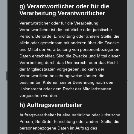
beschädigt
g) Verantwortlicher oder für die
5. August 2026
Verarbeitung Verantwortlicher
Anklage nach Abschaltung von „Archetyp Market“ erhoben
Verantwortlicher oder für die Verarbeitung
3. August 2026
Verantwortlicher ist die natürliche oder juristische
Person, Behörde, Einrichtung oder andere Stelle, die
Hannover: Polizei stoppt 166 Trunkenheitsfahrten bei
allein oder gemeinsam mit anderen über die Zwecke
Großkontrolle
und Mittel der Verarbeitung von personenbezogenen
2. August 2026
Daten entscheidet. Sind die Zwecke und Mittel dieser
Verarbeitung durch das Unionsrecht oder das Recht
der Mitgliedstaaten vorgegeben, so kann der
Verantwortliche beziehungsweise können die
Kategorien
bestimmten Kriterien seiner Benennung nach dem
Blaulicht
2.798
Unionsrecht oder dem Recht der Mitgliedstaaten
vorgesehen werden.
Corona-News
712
h) Auftragsverarbeiter
Hannover und Region
5.036
Auftragsverarbeiter ist eine natürliche oder juristische
Langenhagen und Ortsteile
3.250
Person, Behörde, Einrichtung oder andere Stelle, die
Leserbriefe
1
personenbezogene Daten im Auftrag des
Menschen
2