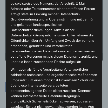
beispielsweise des Namens, der Anschrift, E-Mail-
Adresse oder Telefonnummer einer betroffenen Person,
erfolgt stets im Einklang mit der Datenschutz-
Grundverordnung und in Übereinstimmung mit den für
uns geltenden landesspezifischen
Datenschutzbestimmungen. Mittels dieser
Datenschutzerklärung möchte unser Unternehmen die
Öffentlichkeit über Art, Umfang und Zweck der von uns
erhobenen, genutzten und verarbeiteten
personenbezogenen Daten informieren. Ferner werden
Tödliche Schüsse in Ledeburg. Ein Mann tot - zwei Verdächtige von der Polizei
Tö
betroffene Personen mittels dieser Datenschutzerklärung
gefasst. - © Carl-Marcus Müller/LGHNews
ge
über die ihnen zustehenden Rechte aufgeklärt.
Wir haben als für die Verarbeitung Verantwortlicher
zahlreiche technische und organisatorische Maßnahmen
umgesetzt, um einen möglichst lückenlosen Schutz der
über diese Internetseite verarbeiteten
personenbezogenen Daten sicherzustellen. Dennoch
können Internetbasierte Datenübertragungen
grundsätzlich Sicherheitslücken aufweisen, sodass ein
absoluter Schutz nicht gewährleistet werden kann. Aus