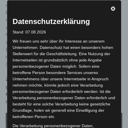
der Tat, konnte die Polizei nur wenige Minuten später im
Bereich Eilersweg zwei Personen an einem
mutmaßlichen Fluchtauto feststellen. Beide Männer
Datenschutzerklärung
wurden unter dringendem Tatverdacht vorläufig
Stand: 07.08.2026
festgenommen. Im Umfeld der beiden Tatverdächtigen
Wir freuen uns sehr über Ihr Interesse an unserem
wurde eine Schusswaffe aufgefunden und sichergestellt.
Unternehmen. Datenschutz hat einen besonders hohen
Es wird derzeit geprüft, ob es sich um die Tatwaffe
Stellenwert für die Geschäftsleitung. Eine Nutzung der
handelt. Die beiden Personen sollen am Dienstag,
Internetseiten ist grundsätzlich ohne jede Angabe
06.09.2022, einem Haftrichter vorgeführt werden.
personenbezogener Daten möglich. Sofern eine
betroffene Person besondere Services unseres
Zeugen, die Hinweise zu der Tat geben können, werden
Unternehmens über unsere Internetseite in Anspruch
nehmen möchte, könnte jedoch eine Verarbeitung
gebeten, sich beim Kriminaldauerdienst der Polizei
personenbezogener Daten erforderlich werden. Ist die
Hannover unter der Telefonnummer 0511 109-5555 zu
Verarbeitung personenbezogener Daten erforderlich und
melden.
besteht für eine solche Verarbeitung keine gesetzliche
Grundlage, holen wir generell eine Einwilligung der
betroffenen Person ein.
1
von 5
Die Verarbeitung personenbezogener Daten,