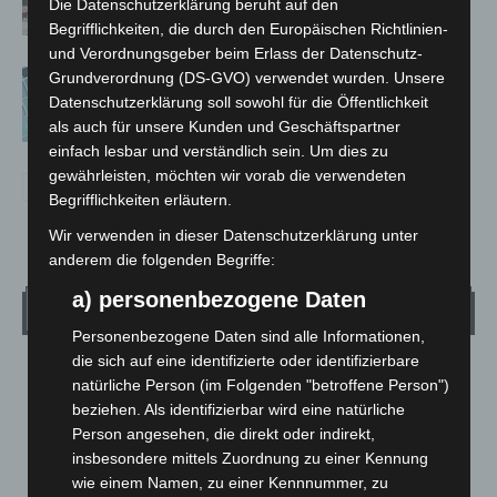
Die Datenschutzerklärung beruht auf den
Begrifflichkeiten, die durch den Europäischen Richtlinien-
und Verordnungsgeber beim Erlass der Datenschutz-
Anklage nach Abschaltung von
Grundverordnung (DS-GVO) verwendet wurden. Unsere
„Archetyp Market“ erhoben
Datenschutzerklärung soll sowohl für die Öffentlichkeit
als auch für unsere Kunden und Geschäftspartner
einfach lesbar und verständlich sein. Um dies zu
gewährleisten, möchten wir vorab die verwendeten
Begrifflichkeiten erläutern.
Wir verwenden in dieser Datenschutzerklärung unter
anderem die folgenden Begriffe:
a) personenbezogene Daten
Wetter
Personenbezogene Daten sind alle Informationen,
die sich auf eine identifizierte oder identifizierbare
LANGENHAGEN
natürliche Person (im Folgenden "betroffene Person")
Ein Paar Wolken
beziehen. Als identifizierbar wird eine natürliche
Person angesehen, die direkt oder indirekt,
°
16.1
°
C
14.8
insbesondere mittels Zuordnung zu einer Kennung
wie einem Namen, zu einer Kennnummer, zu
°
14