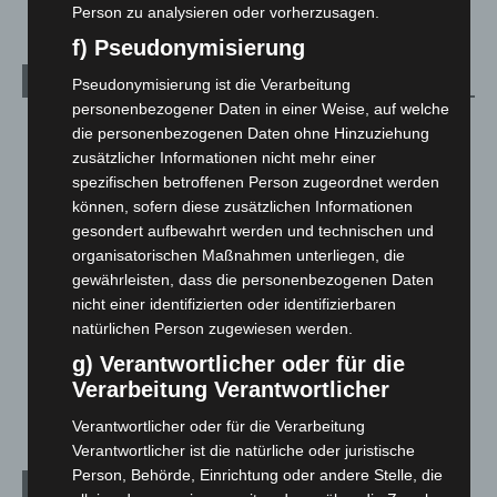
Person zu analysieren oder vorherzusagen.
f) Pseudonymisierung
Kategorien
Pseudonymisierung ist die Verarbeitung
personenbezogener Daten in einer Weise, auf welche
Blaulicht
2.798
die personenbezogenen Daten ohne Hinzuziehung
zusätzlicher Informationen nicht mehr einer
Corona-News
712
spezifischen betroffenen Person zugeordnet werden
Hannover und Region
5.035
können, sofern diese zusätzlichen Informationen
Langenhagen und Ortsteile
3.249
gesondert aufbewahrt werden und technischen und
organisatorischen Maßnahmen unterliegen, die
Leserbriefe
1
gewährleisten, dass die personenbezogenen Daten
Menschen
2
nicht einer identifizierten oder identifizierbaren
Über uns
1
natürlichen Person zugewiesen werden.
Veranstaltungen
1.887
g) Verantwortlicher oder für die
Verarbeitung Verantwortlicher
Welt
1.269
Verantwortlicher oder für die Verarbeitung
Verantwortlicher ist die natürliche oder juristische
Person, Behörde, Einrichtung oder andere Stelle, die
Archiv