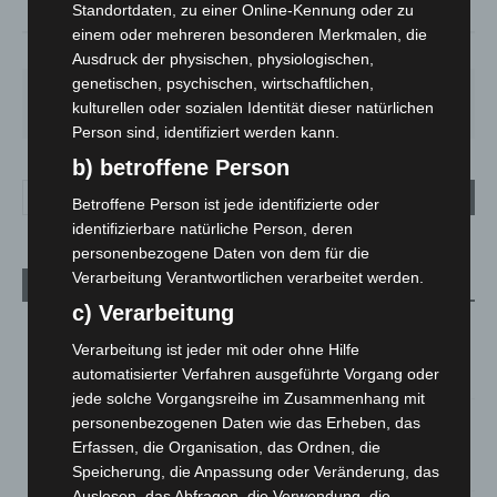
Standortdaten, zu einer Online-Kennung oder zu
einem oder mehreren besonderen Merkmalen, die
73%
2.2m/s
17%
Ausdruck der physischen, physiologischen,
genetischen, psychischen, wirtschaftlichen,
FR.
SA.
SO.
MO.
DI.
kulturellen oder sozialen Identität dieser natürlichen
25
°
26
°
31
°
35
°
20
°
Person sind, identifiziert werden kann.
b) betroffene Person
Betroffene Person ist jede identifizierte oder
identifizierbare natürliche Person, deren
personenbezogene Daten von dem für die
Verarbeitung Verantwortlichen verarbeitet werden.
Aktuelle Beiträge
c) Verarbeitung
Brand im „Haus der Begegnung“ in Neuwarmbüchen schnell
Verarbeitung ist jeder mit oder ohne Hilfe
eingedämmt
automatisierter Verfahren ausgeführte Vorgang oder
6. August 2026
jede solche Vorgangsreihe im Zusammenhang mit
Region Hannover: 21 neue Notfallsanitäter starten beim
personenbezogenen Daten wie das Erheben, das
Roten Kreuz
Erfassen, die Organisation, das Ordnen, die
5. August 2026
Speicherung, die Anpassung oder Veränderung, das
Auslesen, das Abfragen, die Verwendung, die