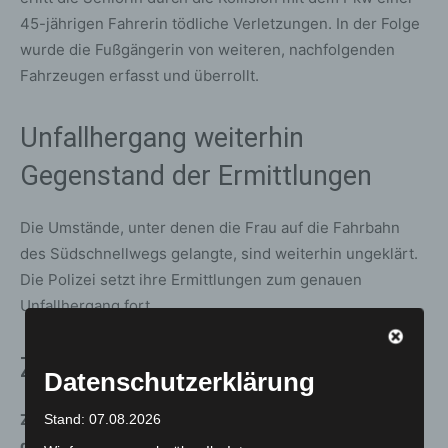
45-jährigen Fahrerin tödliche Verletzungen. In der Folge
wurde die Fußgängerin von weiteren, nachfolgenden
Fahrzeugen erfasst und überrollt.
Unfallhergang weiterhin
Gegenstand der Ermittlungen
Die Umstände, unter denen die Frau auf die Fahrbahn
des Südschnellwegs gelangte, sind weiterhin ungeklärt.
Die Polizei setzt ihre Ermittlungen zum genauen
Unfallhergang fort.
Zeugenaufruf der Polizei
Datenschutzerklärung
Zeuginnen und Zeugen, die Hinweise zu dem Unfall
Stand: 07.08.2026
geben können oder die Frau zuvor im Bereich des