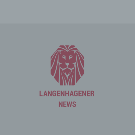
Die betroffene Person kann die Setzung von Cookies
durch unsere Internetseite jederzeit mittels einer
entsprechenden Einstellung des genutzten
Internetbrowsers verhindern und damit der Setzung von
Cookies dauerhaft widersprechen. Ferner können
bereits gesetzte Cookies jederzeit über einen
Internetbrowser oder andere Softwareprogramme
gelöscht werden. Dies ist in allen gängigen
Internetbrowsern möglich. Deaktiviert die betroffene
Person die Setzung von Cookies in dem genutzten
Internetbrowser, sind unter Umständen nicht alle
Funktionen unserer Internetseite vollumfänglich nutzbar.
Erfassung von allgemeinen Daten
und Informationen
Die Internetseite erfasst mit jedem Aufruf der
Internetseite durch eine betroffene Person oder ein
automatisiertes System eine Reihe von allgemeinen
Daten und Informationen. Diese allgemeinen Daten und