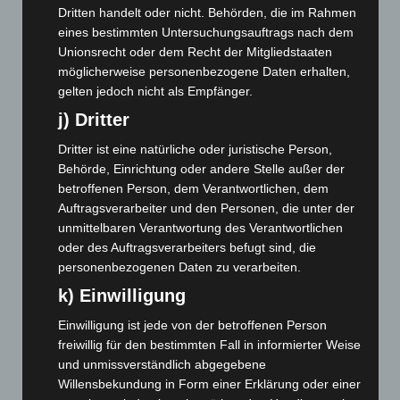
Juni 2025
(103)
Dritten handelt oder nicht. Behörden, die im Rahmen
Mai 2025
(112)
eines bestimmten Untersuchungsauftrags nach dem
Unionsrecht oder dem Recht der Mitgliedstaaten
April 2025
(88)
möglicherweise personenbezogene Daten erhalten,
März 2025
(111)
gelten jedoch nicht als Empfänger.
Februar 2025
(96)
j) Dritter
Januar 2025
(88)
Dritter ist eine natürliche oder juristische Person,
Dezember 2024
(89)
Behörde, Einrichtung oder andere Stelle außer der
betroffenen Person, dem Verantwortlichen, dem
November 2024
(94)
Auftragsverarbeiter und den Personen, die unter der
Oktober 2024
(93)
unmittelbaren Verantwortung des Verantwortlichen
September 2024
(112)
oder des Auftragsverarbeiters befugt sind, die
personenbezogenen Daten zu verarbeiten.
August 2024
(107)
k) Einwilligung
Juli 2024
(89)
Einwilligung ist jede von der betroffenen Person
Juni 2024
(107)
freiwillig für den bestimmten Fall in informierter Weise
Mai 2024
(149)
und unmissverständlich abgegebene
April 2024
(102)
Willensbekundung in Form einer Erklärung oder einer