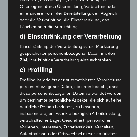
Mann läuft mit Hockeyschläger über A7 – Polizei sucht
Offenlegung durch Übermittlung, Verbreitung oder
Zeugen
eine andere Form der Bereitstellung, den Abgleich
5. August 2026
oder die Verknüpfung, die Einschränkung, das
Löschen oder die Vernichtung.
Celle: Mensch stirbt bei Bagger-Unfall auf Baustelle
d) Einschränkung der Verarbeitung
5. August 2026
Einschränkung der Verarbeitung ist die Markierung
Gasleitung bei McDonald’s-Umbau in Langenhagen
gespeicherter personenbezogener Daten mit dem
beschädigt
Ziel, ihre künftige Verarbeitung einzuschränken.
5. August 2026
e) Profiling
Anklage nach Abschaltung von „Archetyp Market“ erhoben
Profiling ist jede Art der automatisierten Verarbeitung
3. August 2026
personenbezogener Daten, die darin besteht, dass
diese personenbezogenen Daten verwendet werden,
Hannover: Polizei stoppt 166 Trunkenheitsfahrten bei
um bestimmte persönliche Aspekte, die sich auf eine
Großkontrolle
natürliche Person beziehen, zu bewerten,
2. August 2026
insbesondere, um Aspekte bezüglich Arbeitsleistung,
wirtschaftlicher Lage, Gesundheit, persönlicher
Hannover Klassik Open Air 2026: Französische Oper im
Vorlieben, Interessen, Zuverlässigkeit, Verhalten,
Maschpark
Aufenthaltsort oder Ortswechsel dieser natürlichen
2. August 2026