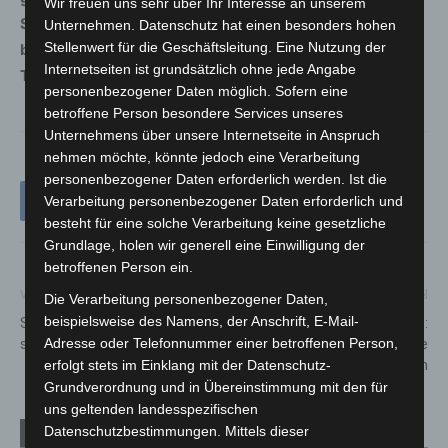
Wir freuen uns sehr über Ihr Interesse an unserem
Südschnellwegs gesehen haben, werden gebeten, sich
Unternehmen. Datenschutz hat einen besonders hohen
Stellenwert für die Geschäftsleitung. Eine Nutzung der
beim Verkehrsunfalldienst Hannover unter der
Internetseiten ist grundsätzlich ohne jede Angabe
Telefonnummer 0511 109-1888 zu melden.
personenbezogener Daten möglich. Sofern eine
betroffene Person besondere Services unseres
Unternehmens über unsere Internetseite in Anspruch
nehmen möchte, könnte jedoch eine Verarbeitung
personenbezogener Daten erforderlich werden. Ist die
Verarbeitung personenbezogener Daten erforderlich und
besteht für eine solche Verarbeitung keine gesetzliche
Grundlage, holen wir generell eine Einwilligung der
betroffenen Person ein.
Vorheriger Artikel
Nächster Artikel
Die Verarbeitung personenbezogener Daten,
beispielsweise des Namens, der Anschrift, E-Mail-
Spendenaktion von dm stärkt
Tourismus als Leitökonomie:
soziale Hilfe in Langenhagen
Verbände fordern stärkere
Adresse oder Telefonnummer einer betroffenen Person,
Anerkennung in Niedersachsen
erfolgt stets im Einklang mit der Datenschutz-
Grundverordnung und in Übereinstimmung mit den für
uns geltenden landesspezifischen
Datenschutzbestimmungen. Mittels dieser
Verwandte Artikel
Mehr vom Autor