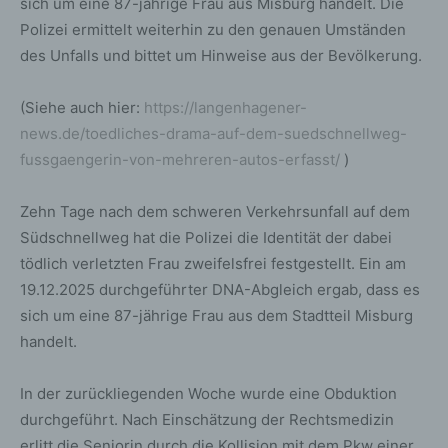
sich um eine 87-jährige Frau aus Misburg handelt. Die
Polizei ermittelt weiterhin zu den genauen Umständen
des Unfalls und bittet um Hinweise aus der Bevölkerung.
(Siehe auch hier:
https://langenhagener-
news.de/toedliches-drama-auf-dem-suedschnellweg-
fussgaengerin-von-mehreren-autos-erfasst/
)
Zehn Tage nach dem schweren Verkehrsunfall auf dem
Südschnellweg hat die Polizei die Identität der dabei
tödlich verletzten Frau zweifelsfrei festgestellt. Ein am
19.12.2025 durchgeführter DNA-Abgleich ergab, dass es
sich um eine 87-jährige Frau aus dem Stadtteil Misburg
handelt.
In der zurückliegenden Woche wurde eine Obduktion
durchgeführt. Nach Einschätzung der Rechtsmedizin
erlitt die Seniorin durch die Kollision mit dem Pkw einer