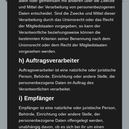
allein oder gemeinsam mit anderen über die Zwecke
und Mittel der Verarbeitung von personenbezogenen
August 2026
(10)
Daten entscheidet. Sind die Zwecke und Mittel dieser
Juli 2026
(73)
Verarbeitung durch das Unionsrecht oder das Recht
der Mitgliedstaaten vorgegeben, so kann der
Juni 2026
(139)
Verantwortliche beziehungsweise können die
Mai 2026
(99)
bestimmten Kriterien seiner Benennung nach dem
April 2026
(99)
Unionsrecht oder dem Recht der Mitgliedstaaten
vorgesehen werden.
März 2026
(115)
h) Auftragsverarbeiter
Februar 2026
(109)
Januar 2026
(122)
Auftragsverarbeiter ist eine natürliche oder juristische
Person, Behörde, Einrichtung oder andere Stelle, die
Dezember 2025
(103)
personenbezogene Daten im Auftrag des
November 2025
(114)
Verantwortlichen verarbeitet.
Oktober 2025
(112)
i) Empfänger
September 2025
(93)
Empfänger ist eine natürliche oder juristische Person,
August 2025
(90)
Behörde, Einrichtung oder andere Stelle, der
personenbezogene Daten offengelegt werden,
Juli 2025
(90)
unabhängig davon, ob es sich bei ihr um einen