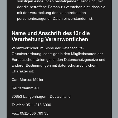
sonstigen eindeutigen bestätigenden Handlung, mit
März 2024
(103)
der die betroffene Person zu verstehen gibt, dass sie
Februar 2024
(103)
mit der Verarbeitung der sie betreffenden
Januar 2024
(111)
personenbezogenen Daten einverstanden ist.
Dezember 2023
(130)
Name und Anschrift des für die
November 2023
(130)
Verarbeitung Verantwortlichen
Oktober 2023
(114)
Verantwortlicher im Sinne der Datenschutz-
September 2023
(133)
Grundverordnung, sonstiger in den Mitgliedstaaten der
August 2023
(134)
Europäischen Union geltenden Datenschutzgesetze und
Juli 2023
(118)
anderer Bestimmungen mit datenschutzrechtlichem
Charakter ist:
Juni 2023
(142)
Carl-Marcus Müller
Mai 2023
(139)
Reuterdamm 49
April 2023
(155)
30853 Langenhagen - Deutschland
März 2023
(174)
Februar 2023
(154)
Telefon: 0511-215 6000
Januar 2023
(140)
Fax: 0511-866 789 33