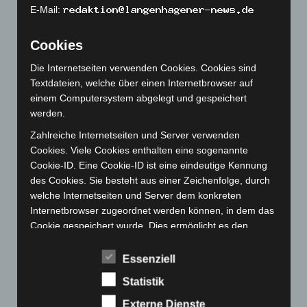
Dezember 2022
(130)
E-Mail:
November 2022
(167)
Cookies
Oktober 2022
(166)
September 2022
(205)
Die Internetseiten verwenden Cookies. Cookies sind
Textdateien, welche über einen Internetbrowser auf
August 2022
(166)
einem Computersystem abgelegt und gespeichert
Juli 2022
(133)
werden.
Juni 2022
(167)
Zahlreiche Internetseiten und Server verwenden
Mai 2022
(177)
Cookies. Viele Cookies enthalten eine sogenannte
Cookie-ID. Eine Cookie-ID ist eine eindeutige Kennung
April 2022
(198)
des Cookies. Sie besteht aus einer Zeichenfolge, durch
März 2022
(221)
welche Internetseiten und Server dem konkreten
Internetbrowser zugeordnet werden können, in dem das
Februar 2022
(189)
Cookie gespeichert wurde. Dies ermöglicht es den
Januar 2022
(190)
besuchten Internetseiten und Servern, den individuellen
Dezember 2021
(204)
Browser der betroffenen Person von anderen
Essenziell
Internetbrowsern, die andere Cookies enthalten, zu
November 2021
(215)
Statistik
unterscheiden. Ein bestimmter Internetbrowser kann
Oktober 2021
(171)
über die eindeutige Cookie-ID wiedererkannt und
Externe Dienste