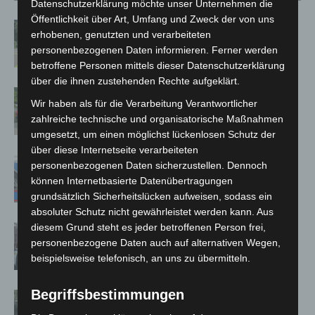
Datenschutzerklärung möchte unser Unternehmen die
Öffentlichkeit über Art, Umfang und Zweck der von uns
Brand im „Haus der Begegnung“ in
erhobenen, genutzten und verarbeiteten
Neuwarmbüchen schnell eingedämmt
personenbezogenen Daten informieren. Ferner werden
betroffene Personen mittels dieser Datenschutzerklärung
über die ihnen zustehenden Rechte aufgeklärt.
Region Hannover: 21 neue
Wir haben als für die Verarbeitung Verantwortlicher
Notfallsanitäter starten beim Roten
zahlreiche technische und organisatorische Maßnahmen
Kreuz
umgesetzt, um einen möglichst lückenlosen Schutz der
über diese Internetseite verarbeiteten
Mann läuft mit Hockeyschläger über
personenbezogenen Daten sicherzustellen. Dennoch
A7 – Polizei sucht Zeugen
können Internetbasierte Datenübertragungen
grundsätzlich Sicherheitslücken aufweisen, sodass ein
absoluter Schutz nicht gewährleistet werden kann. Aus
diesem Grund steht es jeder betroffenen Person frei,
Celle: Mensch stirbt bei Bagger-Unfall
personenbezogene Daten auch auf alternativen Wegen,
auf Baustelle
beispielsweise telefonisch, an uns zu übermitteln.
Begriffsbestimmungen
Gasleitung bei McDonald’s-Umbau in
Langenhagen beschädigt