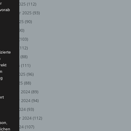
r
Oktober 2025
(112)
 vorab
September 2025
(93)
August 2025
(90)
Juli 2025
(90)
Juni 2025
(103)
Mai 2025
(112)
zierte
April 2025
(88)
)
rekt
März 2025
(111)
em
Februar 2025
(96)
ng
Januar 2025
(88)
Dezember 2024
(89)
ert
November 2024
(94)
Oktober 2024
(93)
September 2024
(112)
rson,
August 2024
(107)
lichen