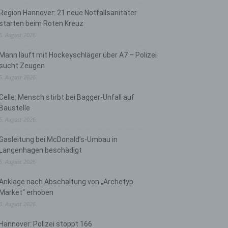
Region Hannover: 21 neue Notfallsanitäter
starten beim Roten Kreuz
5. August 2026
Mann läuft mit Hockeyschläger über A7 – Polizei
sucht Zeugen
5. August 2026
Celle: Mensch stirbt bei Bagger-Unfall auf
Baustelle
5. August 2026
Gasleitung bei McDonald’s-Umbau in
Langenhagen beschädigt
5. August 2026
Anklage nach Abschaltung von „Archetyp
Market“ erhoben
3. August 2026
Hannover: Polizei stoppt 166