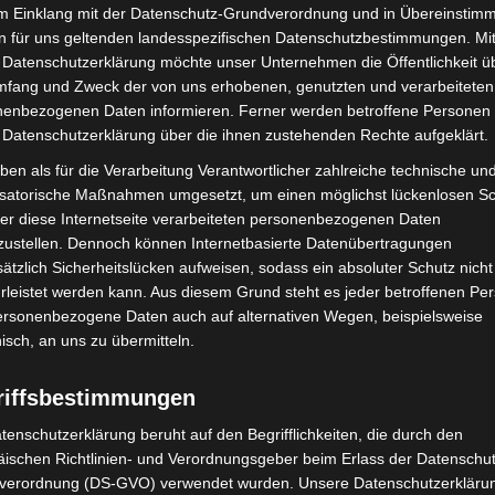
Ransomware-Angriffe können die Existenz von
im Einklang mit der Datenschutz-Grundverordnung und in Übereinstim
n für uns geltenden landesspezifischen Datenschutzbestimmungen. Mit
 Datenschutzerklärung möchte unser Unternehmen die Öffentlichkeit ü
und Entwicklungen verdeutlichen: Wir können uns einen
mfang und Zweck der von uns erhobenen, genutzten und verarbeiteten
enbezogenen Daten informieren. Ferner werden betroffene Personen 
icht erlauben. Daher werden wir uns auch weiterhin
 Datenschutzerklärung über die ihnen zustehenden Rechte aufgeklärt.
en, für Sicherheit im Cyber-Raum zu sorgen. Wir
ben als für die Verarbeitung Verantwortlicher zahlreiche technische un
rukturen, die öffentliche Verwaltung oder Lieferketten
isatorische Maßnahmen umgesetzt, um einen möglichst lückenlosen S
vorbeugen können“, sagt BKA-Vizepräsidentin Martina
er diese Internetseite verarbeiteten personenbezogenen Daten
zustellen. Dennoch können Internetbasierte Datenübertragungen
ätzlich Sicherheitslücken aufweisen, sodass ein absoluter Schutz nicht
leistet werden kann. Aus diesem Grund steht es jeder betroffenen Pe
personenbezogene Daten auch auf alternativen Wegen, beispielsweise
nisch, an uns zu übermitteln.
riffsbestimmungen
tenschutzerklärung beruht auf den Begrifflichkeiten, die durch den
ischen Richtlinien- und Verordnungsgeber beim Erlass der Datenschut
verordnung (DS-GVO) verwendet wurden. Unsere Datenschutzerklärun
Nächster Artikel