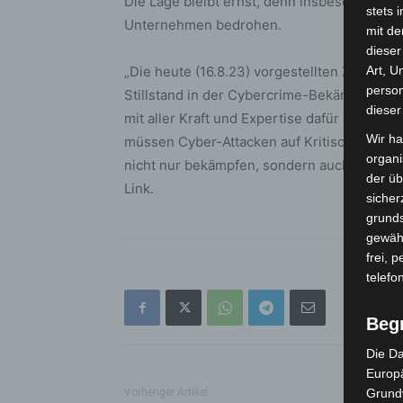
Die Lage bleibt ernst, denn insbesondere 
stets 
Unternehmen bedrohen.
mit de
dieser
„Die heute (16.8.23) vorgestellten Zahlen 
Art, U
person
Stillstand in der Cybercrime-Bekämpfung n
dieser
mit aller Kraft und Expertise dafür einsetz
Wir ha
müssen Cyber-Attacken auf Kritische Infrast
organ
nicht nur bekämpfen, sondern auch besser 
der üb
Link.
sicher
grunds
gewähr
frei, 
telefo
Beg
Die Da
Europä
Vorheriger Artikel
Grund