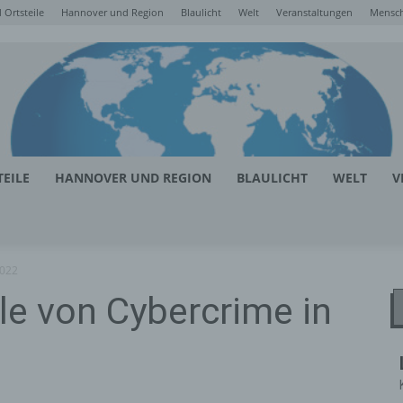
Ortsteile
Hannover und Region
Blaulicht
Welt
Veranstaltungen
Mensc
EILE
HANNOVER UND REGION
BLAULICHT
WELT
V
2022
le von Cybercrime in