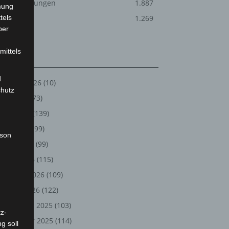
Veranstaltungen
1.887
mung
tels
Welt
1.269
ber
mittels
Archiv
d
August 2026
(10)
chutz
Juli 2026
(73)
Juni 2026
(139)
Mai 2026
(99)
rson
April 2026
(99)
März 2026
(115)
Februar 2026
(109)
Januar 2026
(122)
Dezember 2025
(103)
z-
November 2025
(114)
g soll