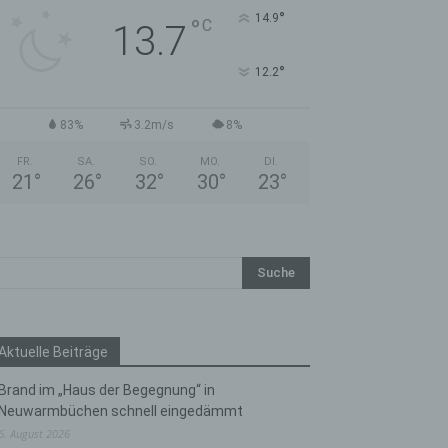
°
14.9
°
C
13.7
°
12.2
83%
3.2m/s
8%
FR.
SA.
SO.
MO.
DI.
21
°
26
°
32
°
30
°
23
°
Aktuelle Beiträge
Brand im „Haus der Begegnung“ in
Neuwarmbüchen schnell eingedämmt
6. August 2026