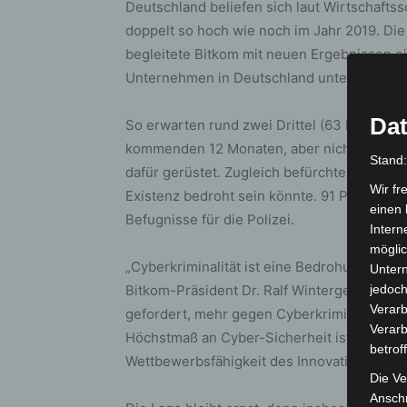
Deutschland beliefen sich laut Wirtschafts
doppelt so hoch wie noch im Jahr 2019. Di
begleitete Bitkom mit neuen Ergebnissen e
Unternehmen in Deutschland unterstrichen
Dat
So erwarten rund zwei Drittel (63 Prozent)
kommenden 12 Monaten, aber nicht einmal di
Stand
dafür gerüstet. Zugleich befürchten 48 Proz
Wir fr
Existenz bedroht sein könnte. 91 Prozent f
einen 
Befugnisse für die Polizei.
Intern
möglic
„Cyberkriminalität ist eine Bedrohung für u
Unter
Bitkom-Präsident Dr. Ralf Wintergerst, „
jedoch
Verarb
gefordert, mehr gegen Cyberkriminalität z
Verarb
Höchstmaß an Cyber-Sicherheit ist entschei
betrof
Wettbewerbsfähigkeit des Innovations-Stan
Die Ve
Anschr