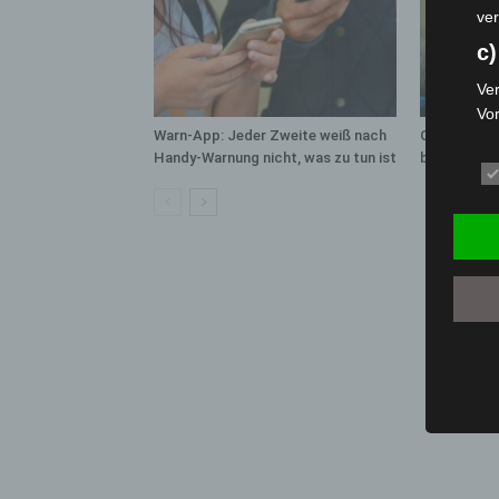
ver
c)
Ver
Vo
Warn-App: Jeder Zweite weiß nach
Cyberkrimin
pe
Handy-Warnung nicht, was zu tun ist
bleibt auf 
da
das
ode
die
d
Ein
per
ei
e)
Pro
Da
wer