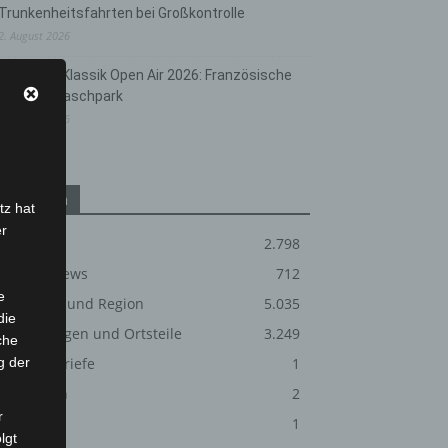
Trunkenheitsfahrten bei Großkontrolle
2. August 2026
Hannover Klassik Open Air 2026: Französische
Oper im Maschpark
2. August 2026
Kategorien
tz hat
er
Blaulicht
2.798
Corona-News
712
e
Hannover und Region
5.035
die
Langenhagen und Ortsteile
3.249
che
g der
Leserbriefe
1
Menschen
2
r
Über uns
1
lgt