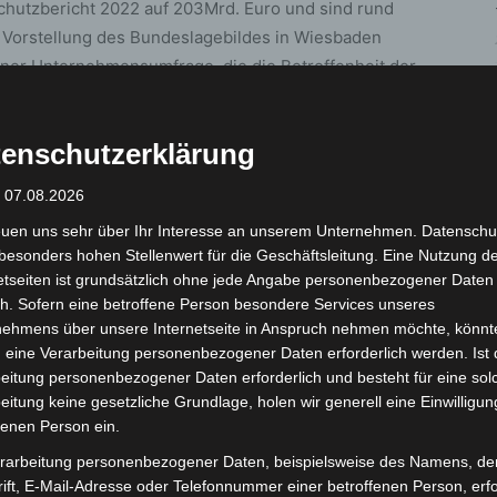
schutzbericht 2022 auf 203Mrd. Euro und sind rund
e Vorstellung des Bundeslagebildes in Wiesbaden
iner Unternehmensumfrage, die die Betroffenheit der
.
enschutzerklärung
 der befragten Unternehmen einen Cyberangriff in den
e Hälfte von ihnen (43 Prozent) sieht sich gut genug
: 07.08.2026
ent, dass bei einem erfolgreichen Cyberangriff ihre
euen uns sehr über Ihr Interesse an unserem Unternehmen. Datenschu
ordern eine bessere Ausstattung, 90 Prozent mehr
besonders hohen Stellenwert für die Geschäftsleitung. Eine Nutzung d
etseiten ist grundsätzlich ohne jede Angabe personenbezogener Daten
h. Sofern eine betroffene Person besondere Services unseres
nsere Wirtschaft und für unsere Gesellschaft“, sagt
nehmens über unsere Internetseite in Anspruch nehmen möchte, könnt
Unternehmen und Behörden sind gleichermaßen
 eine Verarbeitung personenbezogener Daten erforderlich werden. Ist 
eitung personenbezogener Daten erforderlich und besteht für eine sol
u tun und sollten dazu enger zusammenarbeiten. Ein
eitung keine gesetzliche Grundlage, holen wir generell eine Einwilligun
dend für die digitale Souveränität und die
fenen Person ein.
dorts Deutschland.“
rarbeitung personenbezogener Daten, beispielsweise des Namens, de
ift, E-Mail-Adresse oder Telefonnummer einer betroffenen Person, erfo