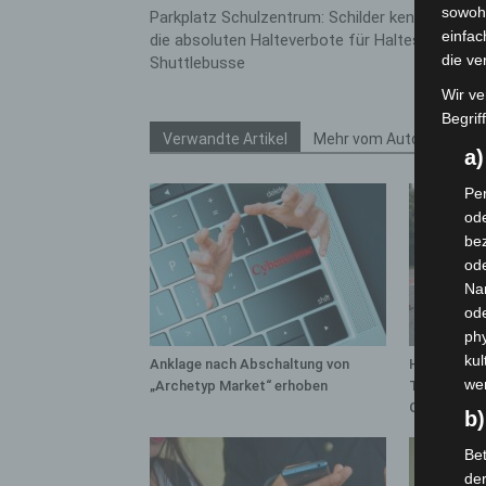
sowohl
Parkplatz Schulzentrum: Schilder kennzeichne
einfac
die absoluten Halteverbote für Haltestelle der
die ve
Shuttlebusse
Wir ve
Begrif
Verwandte Artikel
Mehr vom Autor
a
Per
ode
bez
ode
Na
od
phy
kul
Anklage nach Abschaltung von
Hannover: P
we
„Archetyp Market“ erhoben
Trunkenheit
Großkontro
b)
Bet
de