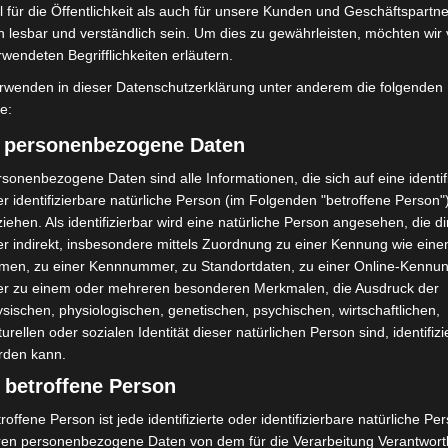
 für die Öffentlichkeit als auch für unsere Kunden und Geschäftspartne
n
Claudia Kudlinski: DESTINATIONS WOW – WHAT
h lesbar und verständlich sein. Um dies zu gewährleisten, möchten wir
A RIDE
rwendeten Begrifflichkeiten erläutern.
rwenden in dieser Datenschutzerklärung unter anderem die folgenden
fe:
) personenbezogene Daten
sonenbezogene Daten sind alle Informationen, die sich auf eine identifi
r identifizierbare natürliche Person (im Folgenden "betroffene Person"
iehen. Als identifizierbar wird eine natürliche Person angesehen, die di
r indirekt, insbesondere mittels Zuordnung zu einer Kennung wie ein
men, zu einer Kennnummer, zu Standortdaten, zu einer Online-Kennu
er zu einem oder mehreren besonderen Merkmalen, die Ausdruck der
sischen, physiologischen, genetischen, psychischen, wirtschaftlichen,
turellen oder sozialen Identität dieser natürlichen Person sind, identifizi
olizei stoppt 166
Schwarz Digits und Zscaler starten
rden kann.
sfahrten bei
souveräne Cloud-
lle
Sicherheitsplattform für Europa
 betroffene Person
roffene Person ist jede identifizierte oder identifizierbare natürliche Pe
ren personenbezogene Daten von dem für die Verarbeitung Verantwort