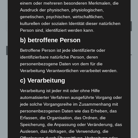
25
°
26
°
31
°
35
°
20
°
einem oder mehreren besonderen Merkmalen, die
Ausdruck der physischen, physiologischen,
genetischen, psychischen, wirtschaftlichen,
kulturellen oder sozialen Identität dieser natürlichen
Person sind, identifiziert werden kann.
b) betroffene Person
Betroffene Person ist jede identifizierte oder
Aktuelle Beiträge
identifizierbare natürliche Person, deren
Brand im „Haus der Begegnung“ in Neuwarmbüchen schnell
personenbezogene Daten von dem für die
eingedämmt
Verarbeitung Verantwortlichen verarbeitet werden.
6. August 2026
c) Verarbeitung
Region Hannover: 21 neue Notfallsanitäter starten beim
Verarbeitung ist jeder mit oder ohne Hilfe
Roten Kreuz
automatisierter Verfahren ausgeführte Vorgang oder
5. August 2026
jede solche Vorgangsreihe im Zusammenhang mit
personenbezogenen Daten wie das Erheben, das
Mann läuft mit Hockeyschläger über A7 – Polizei sucht
Erfassen, die Organisation, das Ordnen, die
Zeugen
Speicherung, die Anpassung oder Veränderung, das
5. August 2026
Auslesen, das Abfragen, die Verwendung, die