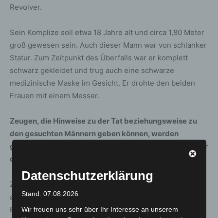
Revolver.
Sein Komplize soll etwa 18 Jahre alt und circa 1,80 Meter
groß gewesen sein. Auch dieser Mann war von schlanker
Statur. Zum Zeitpunkt des Überfalls war er komplett
schwarz gekleidet und trug auch eine schwarze
medizinische Maske im Gesicht. Er drohte den beiden
Frauen mit einem Messer.
Zeugen, die Hinweise zu der Tat beziehungsweise zu
den gesuchten Männern geben können, werden
gebeten, sich beim Kriminaldauerdienst Hannover unter
der Telefonnummer 0511 109-5555 zu melden.
Datenschutzerklärung
Zusammenhänge mit ähnlich gelagerten Sachverhalten
Stand: 07.08.2026
aus der jüngeren Vergangenheit werden im Rahmen der
Ermittlungen geprüft.
Wir freuen uns sehr über Ihr Interesse an unserem