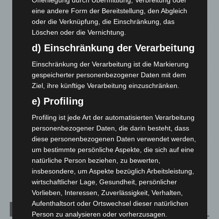
Offenlegung durch Übermittlung, Verbreitung oder
Celle: Mensch stirbt bei Bagger-Unfall auf Baustelle
eine andere Form der Bereitstellung, den Abgleich
5. August 2026
oder die Verknüpfung, die Einschränkung, das
Löschen oder die Vernichtung.
Gasleitung bei McDonald’s-Umbau in Langenhagen
beschädigt
d) Einschränkung der Verarbeitung
5. August 2026
Einschränkung der Verarbeitung ist die Markierung
gespeicherter personenbezogener Daten mit dem
Anklage nach Abschaltung von „Archetyp Market“ erhoben
Ziel, ihre künftige Verarbeitung einzuschränken.
3. August 2026
e) Profiling
Hannover: Polizei stoppt 166 Trunkenheitsfahrten bei
Profiling ist jede Art der automatisierten Verarbeitung
Großkontrolle
personenbezogener Daten, die darin besteht, dass
2. August 2026
diese personenbezogenen Daten verwendet werden,
Hannover Klassik Open Air 2026: Französische Oper im
um bestimmte persönliche Aspekte, die sich auf eine
Maschpark
natürliche Person beziehen, zu bewerten,
2. August 2026
insbesondere, um Aspekte bezüglich Arbeitsleistung,
wirtschaftlicher Lage, Gesundheit, persönlicher
Vorlieben, Interessen, Zuverlässigkeit, Verhalten,
Aufenthaltsort oder Ortswechsel dieser natürlichen
Kategorien
Person zu analysieren oder vorherzusagen.