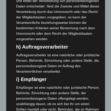
Juni 2026
(139)
und Mittel der Verarbeitung von personenbezogenen
Daten entscheidet. Sind die Zwecke und Mittel dieser
Mai 2026
(99)
Verarbeitung durch das Unionsrecht oder das Recht
April 2026
(99)
der Mitgliedstaaten vorgegeben, so kann der
März 2026
(115)
Verantwortliche beziehungsweise können die
bestimmten Kriterien seiner Benennung nach dem
Februar 2026
(109)
Unionsrecht oder dem Recht der Mitgliedstaaten
Januar 2026
(122)
vorgesehen werden.
Dezember 2025
(103)
h) Auftragsverarbeiter
November 2025
(114)
Auftragsverarbeiter ist eine natürliche oder juristische
Oktober 2025
(112)
Person, Behörde, Einrichtung oder andere Stelle, die
personenbezogene Daten im Auftrag des
September 2025
(93)
Verantwortlichen verarbeitet.
August 2025
(90)
i) Empfänger
Juli 2025
(90)
Empfänger ist eine natürliche oder juristische Person,
Juni 2025
(103)
Behörde, Einrichtung oder andere Stelle, der
Mai 2025
(112)
personenbezogene Daten offengelegt werden,
unabhängig davon, ob es sich bei ihr um einen
April 2025
(88)
Dritten handelt oder nicht. Behörden, die im Rahmen