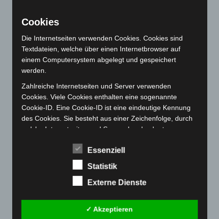
September 2022
(205)
August 2022
(166)
Cookies
Juli 2022
(133)
Die Internetseiten verwenden Cookies. Cookies sind
Juni 2022
(167)
Textdateien, welche über einen Internetbrowser auf
einem Computersystem abgelegt und gespeichert
Mai 2022
(177)
werden.
April 2022
(198)
Zahlreiche Internetseiten und Server verwenden
März 2022
(221)
Cookies. Viele Cookies enthalten eine sogenannte
Februar 2022
(189)
Cookie-ID. Eine Cookie-ID ist eine eindeutige Kennung
des Cookies. Sie besteht aus einer Zeichenfolge, durch
Januar 2022
(190)
welche Internetseiten und Server dem konkreten
Dezember 2021
(204)
Internetbrowser zugeordnet werden können, in dem das
November 2021
(215)
Essenziell
Cookie gespeichert wurde. Dies ermöglicht es den
besuchten Internetseiten und Servern, den individuellen
Oktober 2021
(171)
Statistik
Browser der betroffenen Person von anderen
September 2021
(180)
Externe Dienste
Internetbrowsern, die andere Cookies enthalten, zu
August 2021
(154)
unterscheiden. Ein bestimmter Internetbrowser kann
über die eindeutige Cookie-ID wiedererkannt und
Juli 2021
(213)
✓ Akzeptieren
identifiziert werden.