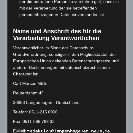
Dezember 2023
(130)
der die betroffene Person zu verstehen gibt, dass sie
mit der Verarbeitung der sie betreffenden
November 2023
(130)
personenbezogenen Daten einverstanden ist.
Oktober 2023
(114)
September 2023
(133)
Name und Anschrift des für die
August 2023
(134)
Verarbeitung Verantwortlichen
Juli 2023
(118)
Verantwortlicher im Sinne der Datenschutz-
Grundverordnung, sonstiger in den Mitgliedstaaten der
Juni 2023
(142)
Europäischen Union geltenden Datenschutzgesetze und
Mai 2023
(139)
anderer Bestimmungen mit datenschutzrechtlichem
April 2023
(155)
Charakter ist:
März 2023
(174)
Carl-Marcus Müller
Februar 2023
(154)
Reuterdamm 49
Januar 2023
(140)
30853 Langenhagen - Deutschland
Dezember 2022
(130)
Telefon: 0511-215 6000
November 2022
(167)
Fax: 0511-866 789 33
Oktober 2022
(166)
E-Mail: