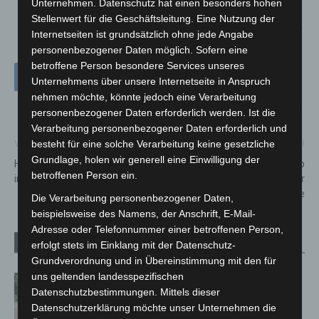
Unternehmen. Datenschutz hat einen besonders hohen
Stellenwert für die Geschäftsleitung. Eine Nutzung der
Internetseiten ist grundsätzlich ohne jede Angabe
personenbezogener Daten möglich. Sofern eine
betroffene Person besondere Services unseres
Unternehmens über unsere Internetseite in Anspruch
nehmen möchte, könnte jedoch eine Verarbeitung
personenbezogener Daten erforderlich werden. Ist die
Verarbeitung personenbezogener Daten erforderlich und
besteht für eine solche Verarbeitung keine gesetzliche
Vorheriger Artikel
Nächster Artikel
Grundlage, holen wir generell eine Einwilligung der
Hannover-Wülfel: Großbrand
Heinrich-Heine-Straße wird ab
betroffenen Person ein.
im Einkaufszentrum
11. Januar 2023 zur
Sackgasse
Die Verarbeitung personenbezogener Daten,
beispielsweise des Namens, der Anschrift, E-Mail-
Adresse oder Telefonnummer einer betroffenen Person,
Verwandte Artikel
Mehr vom Autor
erfolgt stets im Einklang mit der Datenschutz-
Grundverordnung und in Übereinstimmung mit den für
uns geltenden landesspezifischen
Brand im „Haus der Begegnung“ in
Datenschutzbestimmungen. Mittels dieser
Neuwarmbüchen schnell eingedämmt
Datenschutzerklärung möchte unser Unternehmen die