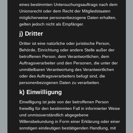
März 2025
(111)
eines bestimmten Untersuchungsauftrags nach dem
Februar 2025
(96)
Unionsrecht oder dem Recht der Mitgliedstaaten
möglicherweise personenbezogene Daten erhalten,
Januar 2025
(88)
gelten jedoch nicht als Empfänger.
Dezember 2024
(89)
j) Dritter
November 2024
(94)
Dritter ist eine natürliche oder juristische Person,
Oktober 2024
(93)
Behörde, Einrichtung oder andere Stelle außer der
September 2024
(112)
betroffenen Person, dem Verantwortlichen, dem
August 2024
(107)
Auftragsverarbeiter und den Personen, die unter der
unmittelbaren Verantwortung des Verantwortlichen
Juli 2024
(89)
oder des Auftragsverarbeiters befugt sind, die
Juni 2024
(107)
personenbezogenen Daten zu verarbeiten.
Mai 2024
(149)
k) Einwilligung
April 2024
(102)
Einwilligung ist jede von der betroffenen Person
März 2024
(103)
freiwillig für den bestimmten Fall in informierter Weise
und unmissverständlich abgegebene
Februar 2024
(103)
Willensbekundung in Form einer Erklärung oder einer
Januar 2024
(111)
sonstigen eindeutigen bestätigenden Handlung, mit