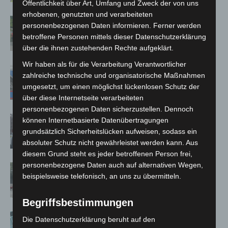
Öffentlichkeit über Art, Umfang und Zweck der von uns
erhobenen, genutzten und verarbeiteten
Region Hannover: 21 neue
personenbezogenen Daten informieren. Ferner werden
Notfallsanitäter starten beim Roten
betroffene Personen mittels dieser Datenschutzerklärung
Kreuz
über die ihnen zustehenden Rechte aufgeklärt.
Wir haben als für die Verarbeitung Verantwortlicher
Mann läuft mit Hockeyschläger über
zahlreiche technische und organisatorische Maßnahmen
A7 – Polizei sucht Zeugen
umgesetzt, um einen möglichst lückenlosen Schutz der
über diese Internetseite verarbeiteten
personenbezogenen Daten sicherzustellen. Dennoch
Celle: Mensch stirbt bei Bagger-Unfall
können Internetbasierte Datenübertragungen
auf Baustelle
grundsätzlich Sicherheitslücken aufweisen, sodass ein
absoluter Schutz nicht gewährleistet werden kann. Aus
diesem Grund steht es jeder betroffenen Person frei,
personenbezogene Daten auch auf alternativen Wegen,
Gasleitung bei McDonald’s-Umbau in
beispielsweise telefonisch, an uns zu übermitteln.
Langenhagen beschädigt
Begriffsbestimmungen
Anklage nach Abschaltung von
Die Datenschutzerklärung beruht auf den