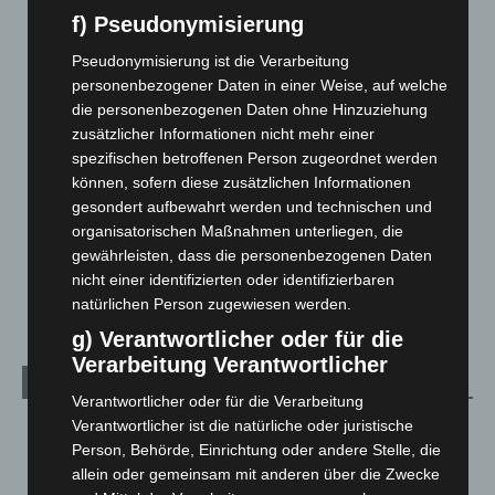
f) Pseudonymisierung
Blaulicht
2.798
Corona-News
712
Pseudonymisierung ist die Verarbeitung
personenbezogener Daten in einer Weise, auf welche
Hannover und Region
5.035
die personenbezogenen Daten ohne Hinzuziehung
Langenhagen und Ortsteile
3.249
zusätzlicher Informationen nicht mehr einer
Leserbriefe
1
spezifischen betroffenen Person zugeordnet werden
können, sofern diese zusätzlichen Informationen
Menschen
2
gesondert aufbewahrt werden und technischen und
Über uns
1
organisatorischen Maßnahmen unterliegen, die
gewährleisten, dass die personenbezogenen Daten
Veranstaltungen
1.887
nicht einer identifizierten oder identifizierbaren
Welt
1.269
natürlichen Person zugewiesen werden.
g) Verantwortlicher oder für die
Verarbeitung Verantwortlicher
Archiv
Verantwortlicher oder für die Verarbeitung
Verantwortlicher ist die natürliche oder juristische
August 2026
(10)
Person, Behörde, Einrichtung oder andere Stelle, die
Juli 2026
(73)
allein oder gemeinsam mit anderen über die Zwecke