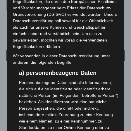
„Archetyp Market“ erhoben
Begrifflichkeiten, die durch den Europäischen Richtlinien-
und Verordnungsgeber beim Erlass der Datenschutz-
Grundverordnung (DS-GVO) verwendet wurden. Unsere
Datenschutzerklärung soll sowohl für die Öffentlichkeit
als auch für unsere Kunden und Geschäftspartner
einfach lesbar und verständlich sein. Um dies zu
gewährleisten, möchten wir vorab die verwendeten
Begrifflichkeiten erläutern.
Wetter
Wir verwenden in dieser Datenschutzerklärung unter
anderem die folgenden Begriffe:
LANGENHAGEN
a) personenbezogene Daten
Ein Paar Wolken
Personenbezogene Daten sind alle Informationen,
°
16.1
die sich auf eine identifizierte oder identifizierbare
°
C
14.8
natürliche Person (im Folgenden "betroffene Person")
°
14
beziehen. Als identifizierbar wird eine natürliche
Person angesehen, die direkt oder indirekt,
insbesondere mittels Zuordnung zu einer Kennung
73%
2.2m/s
17%
wie einem Namen, zu einer Kennnummer, zu
Standortdaten, zu einer Online-Kennung oder zu
FR.
SA.
SO.
MO.
DI.