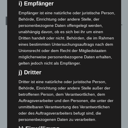
i) Empfänger
Empfänger ist eine natürliche oder juristische Person,
Behörde, Einrichtung oder andere Stelle, der
Archiv
personenbezogene Daten offengelegt werden,
unabhängig davon, ob es sich bei ihr um einen
August 2026
(10)
Dritten handelt oder nicht. Behörden, die im Rahmen
Juli 2026
(73)
eines bestimmten Untersuchungsauftrags nach dem
Juni 2026
(139)
Unionsrecht oder dem Recht der Mitgliedstaaten
möglicherweise personenbezogene Daten erhalten,
Mai 2026
(99)
gelten jedoch nicht als Empfänger.
April 2026
(99)
j) Dritter
März 2026
(115)
Dritter ist eine natürliche oder juristische Person,
Februar 2026
(109)
Behörde, Einrichtung oder andere Stelle außer der
Januar 2026
(122)
betroffenen Person, dem Verantwortlichen, dem
Auftragsverarbeiter und den Personen, die unter der
Dezember 2025
(103)
unmittelbaren Verantwortung des Verantwortlichen
November 2025
(114)
oder des Auftragsverarbeiters befugt sind, die
Oktober 2025
(112)
personenbezogenen Daten zu verarbeiten.
September 2025
(93)