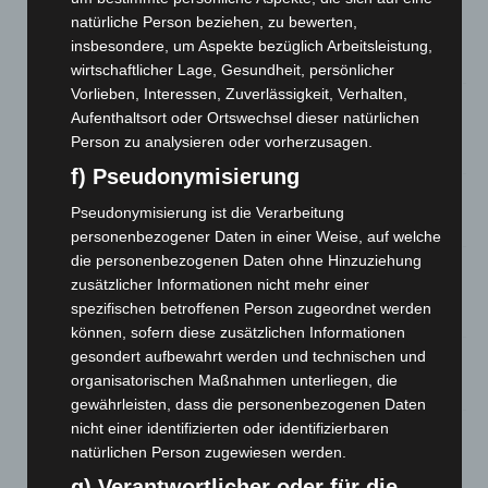
Region Hannover: 21 neue Notfallsanitäter starten beim
natürliche Person beziehen, zu bewerten,
Roten Kreuz
insbesondere, um Aspekte bezüglich Arbeitsleistung,
5. August 2026
wirtschaftlicher Lage, Gesundheit, persönlicher
Vorlieben, Interessen, Zuverlässigkeit, Verhalten,
Mann läuft mit Hockeyschläger über A7 – Polizei sucht
Aufenthaltsort oder Ortswechsel dieser natürlichen
Zeugen
Person zu analysieren oder vorherzusagen.
5. August 2026
f) Pseudonymisierung
Celle: Mensch stirbt bei Bagger-Unfall auf Baustelle
Pseudonymisierung ist die Verarbeitung
5. August 2026
personenbezogener Daten in einer Weise, auf welche
die personenbezogenen Daten ohne Hinzuziehung
Gasleitung bei McDonald’s-Umbau in Langenhagen
zusätzlicher Informationen nicht mehr einer
beschädigt
spezifischen betroffenen Person zugeordnet werden
5. August 2026
können, sofern diese zusätzlichen Informationen
gesondert aufbewahrt werden und technischen und
Anklage nach Abschaltung von „Archetyp Market“ erhoben
organisatorischen Maßnahmen unterliegen, die
3. August 2026
gewährleisten, dass die personenbezogenen Daten
nicht einer identifizierten oder identifizierbaren
Hannover: Polizei stoppt 166 Trunkenheitsfahrten bei
natürlichen Person zugewiesen werden.
Großkontrolle
2. August 2026
g) Verantwortlicher oder für die