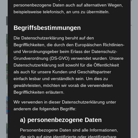
personenbezogene Daten auch auf alternativen Wegen,
beispielsweise telefonisch, an uns zu übermitteln.
Verwandte Artikel
Mehr vom Autor
Begriffsbestimmungen
Brand im „Haus der Begegnung“ in
Die Datenschutzerklärung beruht auf den
Neuwarmbüchen schnell eingedämmt
Begrifflichkeiten, die durch den Europäischen Richtlinien-
und Verordnungsgeber beim Erlass der Datenschutz-
Grundverordnung (DS-GVO) verwendet wurden. Unsere
Datenschutzerklärung soll sowohl für die Öffentlichkeit
Region Hannover: 21 neue
als auch für unsere Kunden und Geschäftspartner
Notfallsanitäter starten beim Roten
einfach lesbar und verständlich sein. Um dies zu
Kreuz
gewährleisten, möchten wir vorab die verwendeten
Begrifflichkeiten erläutern.
Mann läuft mit Hockeyschläger über
Wir verwenden in dieser Datenschutzerklärung unter
A7 – Polizei sucht Zeugen
anderem die folgenden Begriffe:
a) personenbezogene Daten
Hannover: Polizei stoppt 166
Personenbezogene Daten sind alle Informationen,
Trunkenheitsfahrten bei
die sich auf eine identifizierte oder identifizierbare