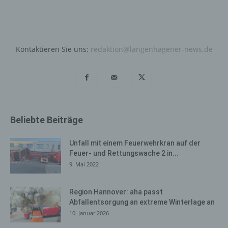
Bei der Nutzung dieser allgemeinen Daten und
Informationen ziehen wird keine Rückschlüsse auf die
betroffene Person. Diese Informationen werden vielmehr
benötigt, um (1) die Inhalte unserer Internetseite korrekt
Kontaktieren Sie uns:
redaktion@langenhagener-news.de
auszuliefern, (2) die Inhalte unserer Internetseite sowie
die Werbung für diese zu optimieren, (3) die dauerhafte
Funktionsfähigkeit unserer informationstechnologischen
Systeme und der Technik unserer Internetseite zu
gewährleisten sowie (4) um Strafverfolgungsbehörden
im Falle eines Cyberangriffes die zur Strafverfolgung
Beliebte Beiträge
notwendigen Informationen bereitzustellen. Diese
anonym erhobenen Daten und Informationen werden
durch uns daher einerseits statistisch und ferner mit dem
Unfall mit einem Feuerwehrkran auf der
Ziel ausgewertet, den Datenschutz und die
Feuer- und Rettungswache 2 in...
Datensicherheit in unserem Unternehmen zu erhöhen,
9. Mai 2022
um letztlich ein optimales Schutzniveau für die von uns
verarbeiteten personenbezogenen Daten
Region Hannover: aha passt
sicherzustellen. Die anonymen Daten der Server-Logfiles
Abfallentsorgung an extreme Winterlage an
werden getrennt von allen durch eine betroffene Person
10. Januar 2026
angegebenen personenbezogenen Daten gespeichert.