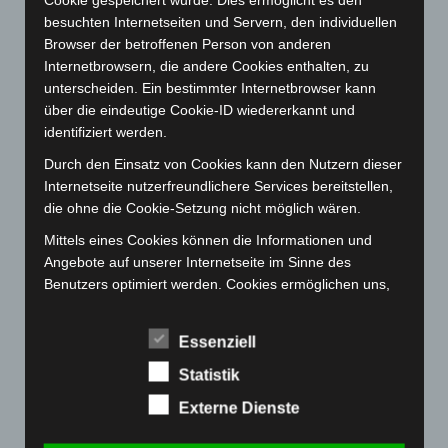
Cookie gespeichert wurde. Dies ermöglicht es den
März 2023
(174)
besuchten Internetseiten und Servern, den individuellen
Februar 2023
(154)
Browser der betroffenen Person von anderen
Januar 2023
(140)
Internetbrowsern, die andere Cookies enthalten, zu
unterscheiden. Ein bestimmter Internetbrowser kann
Dezember 2022
(130)
über die eindeutige Cookie-ID wiedererkannt und
November 2022
(167)
identifiziert werden.
Oktober 2022
(166)
Durch den Einsatz von Cookies kann den Nutzern dieser
September 2022
(205)
Internetseite nutzerfreundlichere Services bereitstellen,
die ohne die Cookie-Setzung nicht möglich wären.
August 2022
(166)
Mittels eines Cookies können die Informationen und
Juli 2022
(133)
Angebote auf unserer Internetseite im Sinne des
Juni 2022
(167)
Benutzers optimiert werden. Cookies ermöglichen uns,
Mai 2022
(177)
wie bereits erwähnt, die Benutzer unserer Internetseite
wiederzuerkennen. Zweck dieser Wiedererkennung ist
April 2022
(198)
Essenziell
es, den Nutzern die Verwendung unserer Internetseite
März 2022
(221)
zu erleichtern. Der Benutzer einer Internetseite, die
Statistik
Februar 2022
(189)
Cookies verwendet, muss beispielsweise nicht bei jedem
Externe Dienste
Besuch der Internetseite erneut seine Zugangsdaten
Januar 2022
(190)
eingeben, weil dies von der Internetseite und dem auf