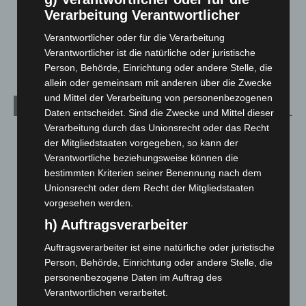
Verarbeitung Verantwortlicher
Hannover Klassik Open Air 2026: Französische Oper im
Maschpark
Verantwortlicher oder für die Verarbeitung
2. August 2026
Verantwortlicher ist die natürliche oder juristische
Person, Behörde, Einrichtung oder andere Stelle, die
allein oder gemeinsam mit anderen über die Zwecke
und Mittel der Verarbeitung von personenbezogenen
Kategorien
Daten entscheidet. Sind die Zwecke und Mittel dieser
Verarbeitung durch das Unionsrecht oder das Recht
Blaulicht
2.798
der Mitgliedstaaten vorgegeben, so kann der
Corona-News
712
Verantwortliche beziehungsweise können die
bestimmten Kriterien seiner Benennung nach dem
Hannover und Region
5.035
Unionsrecht oder dem Recht der Mitgliedstaaten
Langenhagen und Ortsteile
3.249
vorgesehen werden.
Leserbriefe
1
h) Auftragsverarbeiter
Menschen
2
Auftragsverarbeiter ist eine natürliche oder juristische
Über uns
1
Person, Behörde, Einrichtung oder andere Stelle, die
personenbezogene Daten im Auftrag des
Veranstaltungen
1.887
Verantwortlichen verarbeitet.
Welt
1.269