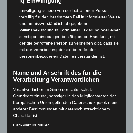
k) Einwilligung
August 2025
(90)
Einwilligung ist jede von der betroffenen Person
Juli 2025
(90)
freiwillig für den bestimmten Fall in informierter Weise
und unmissverständlich abgegebene
Juni 2025
(103)
Willensbekundung in Form einer Erklärung oder einer
Mai 2025
(112)
sonstigen eindeutigen bestätigenden Handlung, mit
der die betroffene Person zu verstehen gibt, dass sie
April 2025
(88)
mit der Verarbeitung der sie betreffenden
März 2025
(111)
personenbezogenen Daten einverstanden ist.
Februar 2025
(96)
Januar 2025
(88)
Name und Anschrift des für die
Verarbeitung Verantwortlichen
Dezember 2024
(89)
November 2024
(94)
Verantwortlicher im Sinne der Datenschutz-
Grundverordnung, sonstiger in den Mitgliedstaaten der
Oktober 2024
(93)
Europäischen Union geltenden Datenschutzgesetze und
September 2024
(112)
anderer Bestimmungen mit datenschutzrechtlichem
August 2024
(107)
Charakter ist:
Juli 2024
(89)
Carl-Marcus Müller