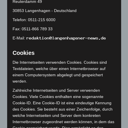
Juni 2024
(107)
Reuterdamm 49
Mai 2024
(149)
30853 Langenhagen - Deutschland
April 2024
(102)
Telefon: 0511-215 6000
März 2024
(103)
Fax: 0511-866 789 33
Februar 2024
(103)
E-Mail:
Januar 2024
(111)
Dezember 2023
(130)
Cookies
November 2023
(130)
Die Internetseiten verwenden Cookies. Cookies sind
Oktober 2023
(114)
Textdateien, welche über einen Internetbrowser auf
einem Computersystem abgelegt und gespeichert
September 2023
(133)
werden.
August 2023
(134)
Zahlreiche Internetseiten und Server verwenden
Juli 2023
(118)
Cookies. Viele Cookies enthalten eine sogenannte
Juni 2023
(142)
Cookie-ID. Eine Cookie-ID ist eine eindeutige Kennung
des Cookies. Sie besteht aus einer Zeichenfolge, durch
Mai 2023
(139)
welche Internetseiten und Server dem konkreten
April 2023
(155)
Internetbrowser zugeordnet werden können, in dem das