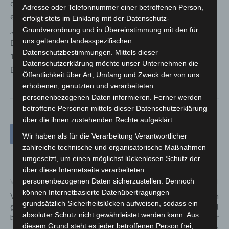
die Linien 100/200 und 121 bereits vollständig
Adresse oder Telefonnummer einer betroffenen Person,
elektrifiziert wurden, ist der Ausbau der Infrastruktur am
erfolgt stets im Einklang mit der Datenschutz-
„Nordring“ ein weiterer Meilenstein auf diesem Weg.
Grundverordnung und in Übereinstimmung mit den für
uns geltenden landesspezifischen
Bereits jetzt ist der Endpunkt „Peiner Straße“ der Linien
Datenschutzbestimmungen. Mittels dieser
128 und 134 mit Ladetechnik ausgestattet, sodass erste
Datenschutzerklärung möchte unser Unternehmen die
Einsätze von Elektrobussen dort bereits möglich sind.
Öffentlichkeit über Art, Umfang und Zweck der von uns
erhobenen, genutzten und verarbeiteten
personenbezogenen Daten informieren. Ferner werden
betroffene Personen mittels dieser Datenschutzerklärung
über die ihnen zustehenden Rechte aufgeklärt.
Wir haben als für die Verarbeitung Verantwortlicher
zahlreiche technische und organisatorische Maßnahmen
umgesetzt, um einen möglichst lückenlosen Schutz der
über diese Internetseite verarbeiteten
personenbezogenen Daten sicherzustellen. Dennoch
Vorheriger Artikel
Nächster Artikel
können Internetbasierte Datenübertragungen
Verfolgungsfahrt mit
Zahlreiche Betrugsanrufe im
grundsätzlich Sicherheitslücken aufweisen, sodass ein
gestohlenem Audi – Polizei
Raum Celle – Polizei warnt
absoluter Schutz nicht gewährleistet werden kann. Aus
bittet Zeugen um Mithilfe
eindringlich vor
diesem Grund steht es jeder betroffenen Person frei,
Telefontrickbetrügern