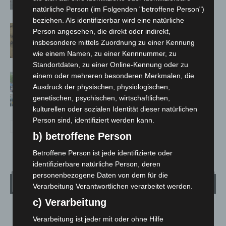
Großkontrolle
natürliche Person (im Folgenden "betroffene Person")
beziehen. Als identifizierbar wird eine natürliche
Hannover Klassik Open Air 2026:
Person angesehen, die direkt oder indirekt,
Französische Oper im Maschpark
insbesondere mittels Zuordnung zu einer Kennung
wie einem Namen, zu einer Kennnummer, zu
Standortdaten, zu einer Online-Kennung oder zu
einem oder mehreren besonderen Merkmalen, die
Blaulichtmeile Langenhagen 2026:
Ausdruck der physischen, physiologischen,
Polizei, Feuerwehr und Rettung
genetischen, psychischen, wirtschaftlichen,
hautnah erleben
kulturellen oder sozialen Identität dieser natürlichen
Person sind, identifiziert werden kann.
b) betroffene Person
Betroffene Person ist jede identifizierte oder
identifizierbare natürliche Person, deren
personenbezogene Daten von dem für die
Wetter
Verarbeitung Verantwortlichen verarbeitet werden.
c) Verarbeitung
LANGENHAGEN
Verarbeitung ist jeder mit oder ohne Hilfe
Klarer Himmel