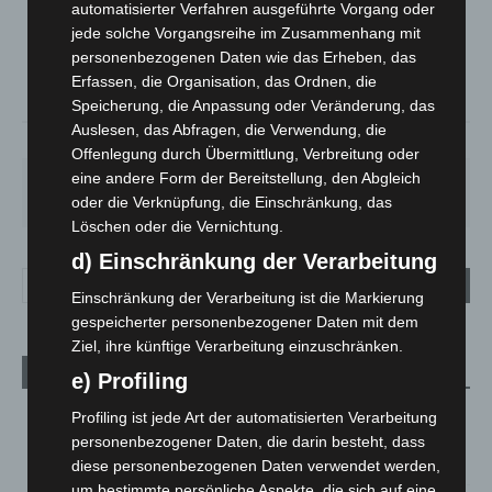
automatisierter Verfahren ausgeführte Vorgang oder
°
14.9
jede solche Vorgangsreihe im Zusammenhang mit
°
C
13.7
personenbezogenen Daten wie das Erheben, das
°
12.2
Erfassen, die Organisation, das Ordnen, die
Speicherung, die Anpassung oder Veränderung, das
Auslesen, das Abfragen, die Verwendung, die
83%
3.2m/s
8%
Offenlegung durch Übermittlung, Verbreitung oder
eine andere Form der Bereitstellung, den Abgleich
FR.
SA.
SO.
MO.
DI.
21
°
26
°
32
°
30
°
23
°
oder die Verknüpfung, die Einschränkung, das
Löschen oder die Vernichtung.
d) Einschränkung der Verarbeitung
Einschränkung der Verarbeitung ist die Markierung
gespeicherter personenbezogener Daten mit dem
Ziel, ihre künftige Verarbeitung einzuschränken.
Aktuelle Beiträge
e) Profiling
Brand im „Haus der Begegnung“ in Neuwarmbüchen schnell
Profiling ist jede Art der automatisierten Verarbeitung
eingedämmt
personenbezogener Daten, die darin besteht, dass
6. August 2026
diese personenbezogenen Daten verwendet werden,
um bestimmte persönliche Aspekte, die sich auf eine