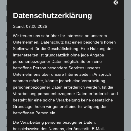
Digitale Informationen und
Datenschutzerklärung
Fahrgastservice
Stand: 07.08.2026
Die aktuellen Umleitungsfahrpläne sind in der ÜSTRA
Wir freuen uns sehr über Ihr Interesse an unserem
App sowie in der Fahrplanauskunft auf
uestra.de
Unternehmen. Datenschutz hat einen besonders hohen
Stellenwert für die Geschäftsleitung. Eine Nutzung der
hinterlegt. Zusätzlich informieren Aushänge an den
Internetseiten ist grundsätzlich ohne jede Angabe
betroffenen Haltestellen über die geänderten
personenbezogener Daten möglich. Sofern eine
Linienführungen.
betroffene Person besondere Services unseres
Unternehmens über unsere Internetseite in Anspruch
Hintergrund: Die Elektrobusoffensive der
nehmen möchte, könnte jedoch eine Verarbeitung
personenbezogener Daten erforderlich werden. Ist die
ÜSTRA
Verarbeitung personenbezogener Daten erforderlich und
besteht für eine solche Verarbeitung keine gesetzliche
Die Bauarbeiten am „Nordring“ sind Teil eines größeren
Grundlage, holen wir generell eine Einwilligung der
Vorhabens: Mit der Elektrobusoffensive verfolgt die
betroffenen Person ein.
ÜSTRA das Ziel, mittelfristig alle Buslinien in Hannover
Die Verarbeitung personenbezogener Daten,
auf umweltfreundliche Antriebe umzustellen. Nachdem
beispielsweise des Namens, der Anschrift, E-Mail-