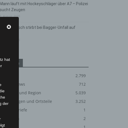
Mann läuft mit Hockeyschläger über A7 – Polizei
sucht Zeugen
5. August 2026
Celle: Mensch stirbt bei Bagger-Unfall auf
Baustelle
5. August 2026
tz hat
Kategorien
er
Blaulicht
2.799
Corona-News
712
e
die
Hannover und Region
5.039
che
Langenhagen und Ortsteile
3.252
g der
Leserbriefe
1
Menschen
2
r
lgt
Über uns
1