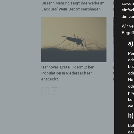
Susann Mehring zeigt ihre Werke im
zwischen H
sowohl
Jacques’ Wein-Depot Isernhagen
Bothfeld
einfac
die ve
Wir ve
Begrif
a
Per
ode
bez
Hannover: Erste Tigermücken-
Brand im „H
ode
Population in Niedersachsen
Neuwarmbüc
entdeckt
eingedämm
Na
od
phy
kul
we
b)
Bet
de