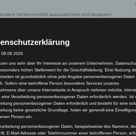
f andere Verkehrsmittel auszuweichen und bedauern
hmlichkeiten.
d nicht vom Streik betroffen. Ausnahme sind die
enschutzerklärung
rnehmer ÜSTRA Reisen durchgeführt werden – auch
ich um 182 Fahrten (von ca. 5.000) auf
: 08.08.2026
euen uns sehr über Ihr Interesse an unserem Unternehmen. Datenschu
besonders hohen Stellenwert für die Geschäftsleitung. Eine Nutzung d
etseiten ist grundsätzlich ohne jede Angabe personenbezogener Daten
gionalbahnlinien. Das On-Demand-Angebot sprinti ist
h. Sofern eine betroffene Person besondere Services unseres
r es kann in einigen Kommunen zu Einschränkungen
nehmens über unsere Internetseite in Anspruch nehmen möchte, könnt
t den Kundinnen und Kunden der ÜSTRA zur
 eine Verarbeitung personenbezogener Daten erforderlich werden. Ist 
eitung personenbezogener Daten erforderlich und besteht für eine sol
eitung keine gesetzliche Grundlage, holen wir generell eine Einwilligun
fenen Person ein.
rarbeitung personenbezogener Daten, beispielsweise des Namens, de
ift, E-Mail-Adresse oder Telefonnummer einer betroffenen Person, erfo