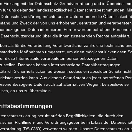
im Einklang mit der Datenschutz-Grundverordnung und in Übereinstim
n für uns geltenden landesspezifischen Datenschutzbestimmungen. Mit
 Datenschutzerklärung möchte unser Unternehmen die Öffentlichkeit ü
mfang und Zweck der von uns erhobenen, genutzten und verarbeiteten
enbezogenen Daten informieren. Ferner werden betroffene Personen 
Nächster Artikel
 Datenschutzerklärung über die ihnen zustehenden Rechte aufgeklärt.
Langenhagen: Kellerbrand im Gewerbegebiet
ben als für die Verarbeitung Verantwortlicher zahlreiche technische un
schnell unter Kontrolle
isatorische Maßnahmen umgesetzt, um einen möglichst lückenlosen S
er diese Internetseite verarbeiteten personenbezogenen Daten
zustellen. Dennoch können Internetbasierte Datenübertragungen
ätzlich Sicherheitslücken aufweisen, sodass ein absoluter Schutz nicht
leistet werden kann. Aus diesem Grund steht es jeder betroffenen Pe
personenbezogene Daten auch auf alternativen Wegen, beispielsweise
nisch, an uns zu übermitteln.
riffsbestimmungen
tenschutzerklärung beruht auf den Begrifflichkeiten, die durch den
ischen Richtlinien- und Verordnungsgeber beim Erlass der Datenschut
verordnung (DS-GVO) verwendet wurden. Unsere Datenschutzerklärun
Turbobaustelle startet
Niedersachsen: Feuerwehrkräfte