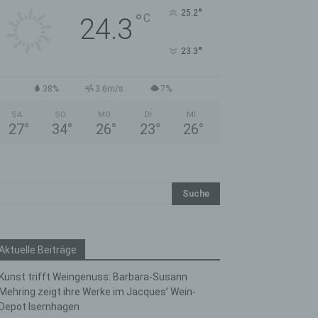
°
25.2
°
C
24.3
°
23.3
38%
3.6m/s
7%
SA.
SO.
MO.
DI.
MI.
27
°
34
°
26
°
23
°
26
°
Aktuelle Beiträge
Kunst trifft Weingenuss: Barbara-Susann
Mehring zeigt ihre Werke im Jacques’ Wein-
Depot Isernhagen