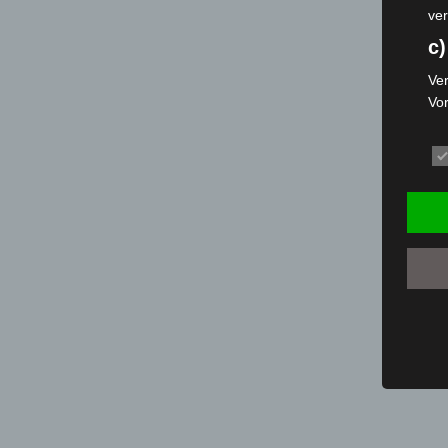
ver
c)
Ver
Vo
pe
da
das
ode
die
d
Ein
per
ei
e)
Pro
Da
wer