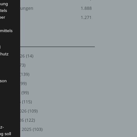
mung
Veranstaltungen
1.888
tels
Welt
1.271
ber
mittels
Archiv
d
chutz
August 2026
(14)
Juli 2026
(73)
Juni 2026
(139)
rson
Mai 2026
(99)
April 2026
(99)
März 2026
(115)
Februar 2026
(109)
Januar 2026
(122)
z-
Dezember 2025
(103)
g soll