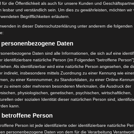
annover-West und
 für die Öffentlichkeit als auch für unsere Kunden und Geschäftspartne
kehren nach Waldbrandeinsatz aus
Spanien zurück
h lesbar und verständlich sein. Um dies zu gewährleisten, möchten wir
rwendeten Begrifflichkeiten erläutern.
rwenden in dieser Datenschutzerklärung unter anderem die folgenden
fe:
) personenbezogene Daten
sonenbezogene Daten sind alle Informationen, die sich auf eine identifi
r identifizierbare natürliche Person (im Folgenden "betroffene Person"
iehen. Als identifizierbar wird eine natürliche Person angesehen, die di
aus der Begegnung“ in
Region Hannover: 21 neue
r indirekt, insbesondere mittels Zuordnung zu einer Kennung wie ein
hen schnell
Notfallsanitäter starten beim Roten
t
Kreuz
men, zu einer Kennnummer, zu Standortdaten, zu einer Online-Kennu
er zu einem oder mehreren besonderen Merkmalen, die Ausdruck der
sischen, physiologischen, genetischen, psychischen, wirtschaftlichen,
turellen oder sozialen Identität dieser natürlichen Person sind, identifizi
rden kann.
 betroffene Person
roffene Person ist jede identifizierte oder identifizierbare natürliche Pe
ren personenbezogene Daten von dem für die Verarbeitung Verantwort