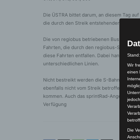
Die ÜSTRA bittet darum, an diesem Tag au
die durch den Streik entstehenden Unanne
Die von regiobus betriebenen Buslinien sin
Dat
Fahrten, die durch den regiobus-Subunte
diese Fahrten entfallen. Dabei handelt es s
Stand
unterschiedlichen Linien.
Wir fr
einen 
Intern
Nicht bestreikt werden die S-Bahn- und Re
möglic
ebenfalls nicht vom Streik betroffen, abe
Unter
kommen. Auch das sprintRad-Angebot steh
jedoch
Verfügung
Verarb
Verarb
betrof
Die Ve
Anschr