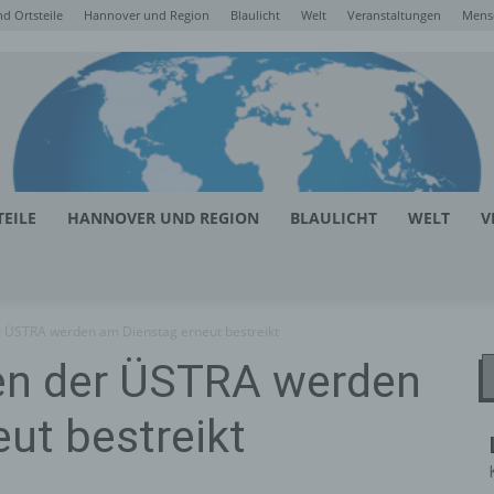
d Ortsteile
Hannover und Region
Blaulicht
Welt
Veranstaltungen
Mens
EILE
HANNOVER UND REGION
BLAULICHT
WELT
V
 ÜSTRA werden am Dienstag erneut bestreikt
en der ÜSTRA werden
ut bestreikt