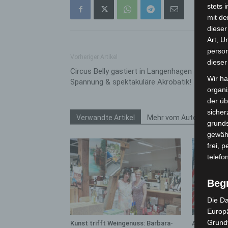
stets 
mit de
dieser
Art, U
person
Vorheriger Artikel
dieser
Circus Belly gastiert in Langenhagen – Magie,
Wir ha
Spannung & spektakuläre Akrobatik!
organ
der üb
sicher
Verwandte Artikel
Mehr vom Autor
grunds
gewähr
frei, 
telefo
Beg
Die Da
Europä
Grund
Kunst trifft Weingenuss: Barbara-
A2: Zweite 