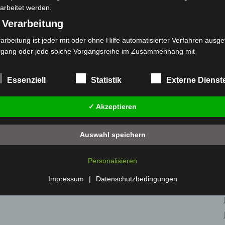
arbeitet werden.
 Verarbeitung
arbeitung ist jeder mit oder ohne Hilfe automatisierter Verfahren ausge
rgang oder jede solche Vorgangsreihe im Zusammenhang mit
rsonenbezogenen Daten wie das Erheben, das Erfassen, die Organisat
s Ordnen, die Speicherung, die Anpassung oder Veränderung, das Aus
Essenziell
Statistik
Externe Dienst
 Abfragen, die Verwendung, die Offenlegung durch Übermittlung, Verb
r eine andere Form der Bereitstellung, den Abgleich oder die Verknüp
✓ Akzeptieren
 Einschränkung, das Löschen oder die Vernichtung.
) Einschränkung der Verarbeitung
Auswahl speichern
schränkung der Verarbeitung ist die Markierung gespeicherter
sonenbezogener Daten mit dem Ziel, ihre künftige Verarbeitung
Personalisieren
nzuschränken.
 Profiling
Impressum
|
Datenschutzbedingungen
filing ist jede Art der automatisierten Verarbeitung personenbezogener
ten, die darin besteht, dass diese personenbezogenen Daten verwend
den, um bestimmte persönliche Aspekte, die sich auf eine natürliche 