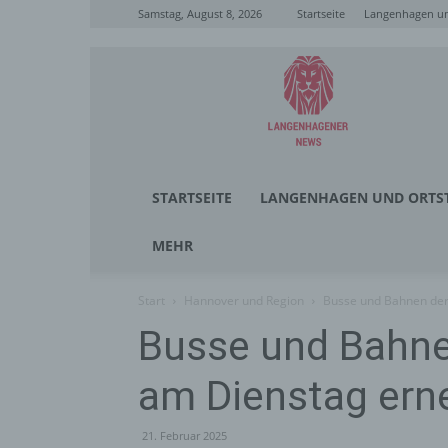
Samstag, August 8, 2026
Startseite
Langenhagen un
Langenhagener
News
STARTSEITE
LANGENHAGEN UND ORTST
MEHR
Start
Hannover und Region
Busse und Bahnen der
Busse und Bahn
am Dienstag erne
21. Februar 2025