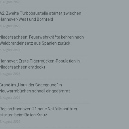
8. August 2026
A2: Zweite Turbobaustelle startet zwischen
Hannover-West und Bothfeld
8. August 2026
Niedersachsen: Feuerwehrkräfte kehren nach
Waldbrandeinsatz aus Spanien zurück
7. August 2026
Hannover: Erste Tigermücken-Population in
Niedersachsen entdeckt
7. August 2026
Brand im „Haus der Begegnung“ in
Neuwarmbüchen schnell eingedämmt
6. August 2026
Region Hannover: 21 neue Notfallsanitäter
starten beim Roten Kreuz
5. August 2026