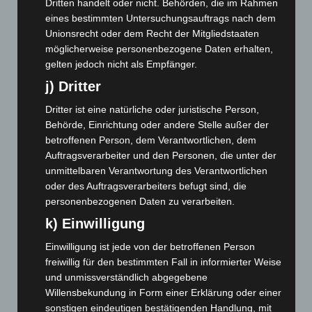
Dritten handelt oder nicht. Behörden, die im Rahmen
April 2025
(88)
eines bestimmten Untersuchungsauftrags nach dem
Unionsrecht oder dem Recht der Mitgliedstaaten
März 2025
(111)
möglicherweise personenbezogene Daten erhalten,
Februar 2025
(96)
gelten jedoch nicht als Empfänger.
Januar 2025
(88)
j) Dritter
Dezember 2024
(89)
Dritter ist eine natürliche oder juristische Person,
November 2024
(94)
Behörde, Einrichtung oder andere Stelle außer der
Oktober 2024
(93)
betroffenen Person, dem Verantwortlichen, dem
Auftragsverarbeiter und den Personen, die unter der
September 2024
(112)
unmittelbaren Verantwortung des Verantwortlichen
August 2024
(107)
oder des Auftragsverarbeiters befugt sind, die
personenbezogenen Daten zu verarbeiten.
Juli 2024
(89)
k) Einwilligung
Juni 2024
(107)
Mai 2024
(149)
Einwilligung ist jede von der betroffenen Person
freiwillig für den bestimmten Fall in informierter Weise
April 2024
(102)
und unmissverständlich abgegebene
März 2024
(103)
Willensbekundung in Form einer Erklärung oder einer
Februar 2024
(103)
sonstigen eindeutigen bestätigenden Handlung, mit