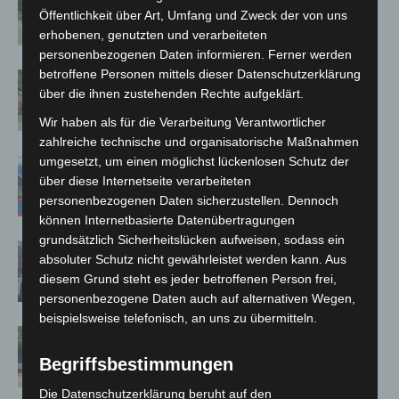
Neuwarmbüchen schnell eingedämmt
Öffentlichkeit über Art, Umfang und Zweck der von uns
erhobenen, genutzten und verarbeiteten
personenbezogenen Daten informieren. Ferner werden
betroffene Personen mittels dieser Datenschutzerklärung
Region Hannover: 21 neue
über die ihnen zustehenden Rechte aufgeklärt.
Notfallsanitäter starten beim Roten
Kreuz
Wir haben als für die Verarbeitung Verantwortlicher
zahlreiche technische und organisatorische Maßnahmen
umgesetzt, um einen möglichst lückenlosen Schutz der
Mann läuft mit Hockeyschläger über
über diese Internetseite verarbeiteten
A7 – Polizei sucht Zeugen
personenbezogenen Daten sicherzustellen. Dennoch
können Internetbasierte Datenübertragungen
grundsätzlich Sicherheitslücken aufweisen, sodass ein
Celle: Mensch stirbt bei Bagger-Unfall
absoluter Schutz nicht gewährleistet werden kann. Aus
auf Baustelle
diesem Grund steht es jeder betroffenen Person frei,
personenbezogene Daten auch auf alternativen Wegen,
beispielsweise telefonisch, an uns zu übermitteln.
Gasleitung bei McDonald’s-Umbau in
Langenhagen beschädigt
Begriffsbestimmungen
Die Datenschutzerklärung beruht auf den