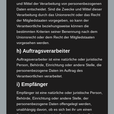
und Mittel der Verarbeitung von personenbezogenen
Juli 2026
(73)
Daten entscheidet. Sind die Zwecke und Mittel dieser
Juni 2026
(139)
Verarbeitung durch das Unionsrecht oder das Recht
Mai 2026
(99)
der Mitgliedstaaten vorgegeben, so kann der
Verantwortliche beziehungsweise können die
April 2026
(99)
bestimmten Kriterien seiner Benennung nach dem
März 2026
(115)
Unionsrecht oder dem Recht der Mitgliedstaaten
Februar 2026
(109)
vorgesehen werden.
h) Auftragsverarbeiter
Januar 2026
(122)
Dezember 2025
(103)
Auftragsverarbeiter ist eine natürliche oder juristische
Person, Behörde, Einrichtung oder andere Stelle, die
November 2025
(114)
personenbezogene Daten im Auftrag des
Oktober 2025
(112)
Verantwortlichen verarbeitet.
September 2025
(93)
i) Empfänger
August 2025
(90)
Empfänger ist eine natürliche oder juristische Person,
Juli 2025
(90)
Behörde, Einrichtung oder andere Stelle, der
Juni 2025
(103)
personenbezogene Daten offengelegt werden,
unabhängig davon, ob es sich bei ihr um einen
Mai 2025
(112)