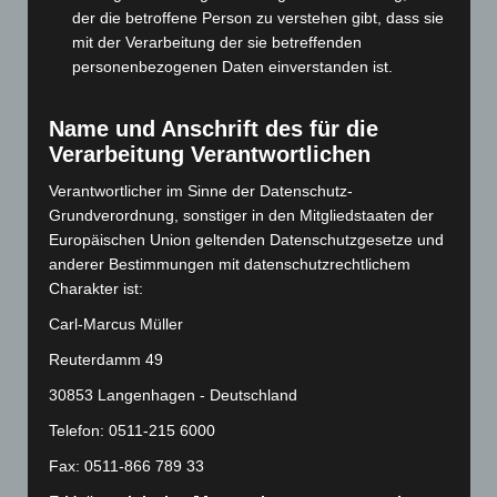
der die betroffene Person zu verstehen gibt, dass sie
Januar 2024
(111)
mit der Verarbeitung der sie betreffenden
Dezember 2023
(130)
personenbezogenen Daten einverstanden ist.
November 2023
(130)
Oktober 2023
(114)
Name und Anschrift des für die
Verarbeitung Verantwortlichen
September 2023
(133)
August 2023
(134)
Verantwortlicher im Sinne der Datenschutz-
Grundverordnung, sonstiger in den Mitgliedstaaten der
Juli 2023
(118)
Europäischen Union geltenden Datenschutzgesetze und
Juni 2023
(142)
anderer Bestimmungen mit datenschutzrechtlichem
Charakter ist:
Mai 2023
(139)
April 2023
(155)
Carl-Marcus Müller
März 2023
(174)
Reuterdamm 49
Februar 2023
(154)
30853 Langenhagen - Deutschland
Januar 2023
(140)
Telefon: 0511-215 6000
Dezember 2022
(130)
Fax: 0511-866 789 33
November 2022
(167)