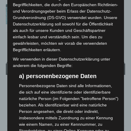
Begrifflichkeiten, die durch den Europäischen Richtlinien-
Anklage nach Abschaltung von
und Verordnungsgeber beim Erlass der Datenschutz-
„Archetyp Market“ erhoben
Grundverordnung (DS-GVO) verwendet wurden. Unsere
Datenschutzerklärung soll sowohl für die Öffentlichkeit
als auch für unsere Kunden und Geschäftspartner
einfach lesbar und verständlich sein. Um dies zu
gewährleisten, möchten wir vorab die verwendeten
Begrifflichkeiten erläutern.
Wir verwenden in dieser Datenschutzerklärung unter
anderem die folgenden Begriffe:
Wetter
a) personenbezogene Daten
LANGENHAGEN
Personenbezogene Daten sind alle Informationen,
die sich auf eine identifizierte oder identifizierbare
Mäßig Bewölkt
natürliche Person (im Folgenden "betroffene Person")
°
17.7
°
C
beziehen. Als identifizierbar wird eine natürliche
16.8
Person angesehen, die direkt oder indirekt,
°
16.7
insbesondere mittels Zuordnung zu einer Kennung
wie einem Namen, zu einer Kennnummer, zu
Standortdaten, zu einer Online-Kennung oder zu