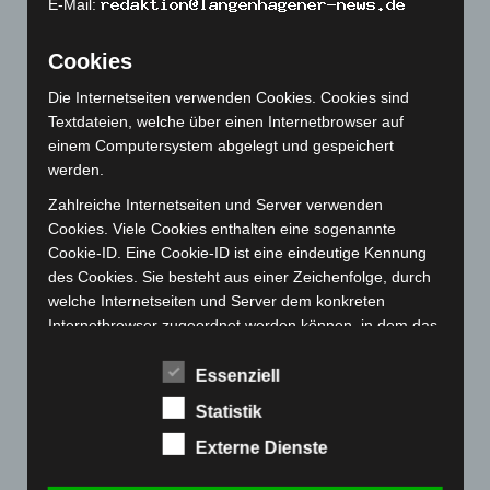
E-Mail:
Oktober 2022
(166)
Cookies
September 2022
(205)
August 2022
(166)
Die Internetseiten verwenden Cookies. Cookies sind
Textdateien, welche über einen Internetbrowser auf
Juli 2022
(133)
einem Computersystem abgelegt und gespeichert
Juni 2022
(167)
werden.
Mai 2022
(177)
Zahlreiche Internetseiten und Server verwenden
April 2022
(198)
Cookies. Viele Cookies enthalten eine sogenannte
Cookie-ID. Eine Cookie-ID ist eine eindeutige Kennung
März 2022
(221)
des Cookies. Sie besteht aus einer Zeichenfolge, durch
Februar 2022
(189)
welche Internetseiten und Server dem konkreten
Januar 2022
(190)
Internetbrowser zugeordnet werden können, in dem das
Cookie gespeichert wurde. Dies ermöglicht es den
Dezember 2021
(204)
besuchten Internetseiten und Servern, den individuellen
Essenziell
November 2021
(215)
Browser der betroffenen Person von anderen
Statistik
Oktober 2021
(171)
Internetbrowsern, die andere Cookies enthalten, zu
unterscheiden. Ein bestimmter Internetbrowser kann
Externe Dienste
September 2021
(180)
über die eindeutige Cookie-ID wiedererkannt und
August 2021
(154)