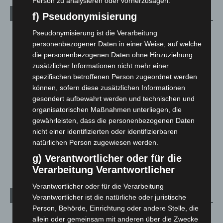
Person zu analysieren oder vorherzusagen.
Kategorien
f) Pseudonymisierung
Pseudonymisierung ist die Verarbeitung
Blaulicht
2.798
personenbezogener Daten in einer Weise, auf welche
Corona-News
712
die personenbezogenen Daten ohne Hinzuziehung
Hannover und Region
5.035
zusätzlicher Informationen nicht mehr einer
spezifischen betroffenen Person zugeordnet werden
Langenhagen und Ortsteile
3.249
können, sofern diese zusätzlichen Informationen
Leserbriefe
1
gesondert aufbewahrt werden und technischen und
Menschen
2
organisatorischen Maßnahmen unterliegen, die
gewährleisten, dass die personenbezogenen Daten
Über uns
1
nicht einer identifizierten oder identifizierbaren
Veranstaltungen
1.887
natürlichen Person zugewiesen werden.
Welt
1.269
g) Verantwortlicher oder für die
Verarbeitung Verantwortlicher
Verantwortlicher oder für die Verarbeitung
Archiv
Verantwortlicher ist die natürliche oder juristische
Person, Behörde, Einrichtung oder andere Stelle, die
August 2026
(10)
allein oder gemeinsam mit anderen über die Zwecke