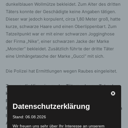
dunkelblauen Wollmütze bekleidet. Zum Alter des dritten
Täters konnte der Geschädigte keine Angaben tätigen.
Dieser war jedoch korpulent, circa 1,80 Meter groß, hatte
kurze, schwarze Haare und einen Oberlippenbart. Zum
Tatzeitpunkt war er mit einer schwarzen Jogginghose
der Firma „Nike“, einer schwarzen Jacke der Marke
„Moncler“ bekleidet. Zusätzlich führte der dritte Täter
eine Umhängetasche der Marke „Gucci“ mit sich.
Die Polizei hat Ermittlungen wegen Raubes eingeleitet.
Zeugen, die Hinweise zu den Tätern oder zur Tat geben
können, werden gebeten, sich beim
Polizeikommissariat Hannover-Limmer unter der
Datenschutzerklärung
Rufnummer 0511 109-3920 zu melden. Von besonderem
Interesse ist eine lebensältere Dame, welche laut
Stand: 06.08.2026
Angaben des Geschädigten die Tat beobachten haben
Wir freuen uns sehr über Ihr Interesse an unserem