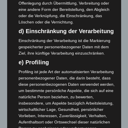
Offenlegung durch Übermittlung, Verbreitung oder
5. August 2026
eine andere Form der Bereitstellung, den Abgleich
oder die Verknüpfung, die Einschränkung, das
Celle: Mensch stirbt bei Bagger-Unfall auf Baustelle
Löschen oder die Vernichtung.
5. August 2026
d) Einschränkung der Verarbeitung
Gasleitung bei McDonald’s-Umbau in Langenhagen
beschädigt
Einschränkung der Verarbeitung ist die Markierung
5. August 2026
gespeicherter personenbezogener Daten mit dem
Ziel, ihre künftige Verarbeitung einzuschränken.
Anklage nach Abschaltung von „Archetyp Market“ erhoben
e) Profiling
3. August 2026
Profiling ist jede Art der automatisierten Verarbeitung
Hannover: Polizei stoppt 166 Trunkenheitsfahrten bei
personenbezogener Daten, die darin besteht, dass
Großkontrolle
diese personenbezogenen Daten verwendet werden,
2. August 2026
um bestimmte persönliche Aspekte, die sich auf eine
natürliche Person beziehen, zu bewerten,
Hannover Klassik Open Air 2026: Französische Oper im
insbesondere, um Aspekte bezüglich Arbeitsleistung,
Maschpark
wirtschaftlicher Lage, Gesundheit, persönlicher
2. August 2026
Vorlieben, Interessen, Zuverlässigkeit, Verhalten,
Aufenthaltsort oder Ortswechsel dieser natürlichen