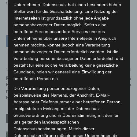
soll.
Unternehmen. Datenschutz hat einen besonders hohen
Stellenwert für die Geschäftsleitung. Eine Nutzung der
Internetseiten ist grundsätzlich ohne jede Angabe
personenbezogener Daten möglich. Sofern eine
betroffene Person besondere Services unseres
Unternehmens über unsere Internetseite in Anspruch
nehmen möchte, könnte jedoch eine Verarbeitung
personenbezogener Daten erforderlich werden. Ist die
Verarbeitung personenbezogener Daten erforderlich und
besteht für eine solche Verarbeitung keine gesetzliche
Vorheriger Artikel
Nächster Artikel
Grundlage, holen wir generell eine Einwilligung der
PKW durchbricht
Advents-Café bei win e.V. im
betroffenen Person ein.
Brückenabsperrung und stürzt
Quartierstreff Wiesenau
Die Verarbeitung personenbezogener Daten,
mit Fahrerin 7 Meter von
beispielsweise des Namens, der Anschrift, E-Mail-
Brücke in die Tiefe
Adresse oder Telefonnummer einer betroffenen Person,
erfolgt stets im Einklang mit der Datenschutz-
Grundverordnung und in Übereinstimmung mit den für
Verwandte Artikel
Mehr vom Autor
uns geltenden landesspezifischen
Datenschutzbestimmungen. Mittels dieser
Brand im „Haus der Begegnung“ in
Datenschutzerklärung möchte unser Unternehmen die