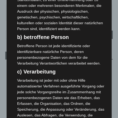
58%
2.2m/s
34%
einem oder mehreren besonderen Merkmalen, die
FR.
SA.
SO.
MO.
DI.
Ausdruck der physischen, physiologischen,
25
°
26
°
31
°
35
°
17
°
genetischen, psychischen, wirtschaftlichen,
kulturellen oder sozialen Identität dieser natürlichen
Person sind, identifiziert werden kann.
b) betroffene Person
Betroffene Person ist jede identifizierte oder
identifizierbare natürliche Person, deren
Aktuelle Beiträge
personenbezogene Daten von dem für die
Verarbeitung Verantwortlichen verarbeitet werden.
Brand im „Haus der Begegnung“ in Neuwarmbüchen schnell
c) Verarbeitung
eingedämmt
6. August 2026
Verarbeitung ist jeder mit oder ohne Hilfe
automatisierter Verfahren ausgeführte Vorgang oder
Region Hannover: 21 neue Notfallsanitäter starten beim
jede solche Vorgangsreihe im Zusammenhang mit
Roten Kreuz
personenbezogenen Daten wie das Erheben, das
5. August 2026
Erfassen, die Organisation, das Ordnen, die
Speicherung, die Anpassung oder Veränderung, das
Mann läuft mit Hockeyschläger über A7 – Polizei sucht
Zeugen
Auslesen, das Abfragen, die Verwendung, die