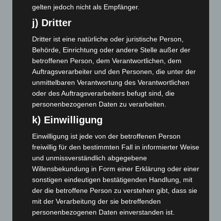
Mai 2024
(149)
gelten jedoch nicht als Empfänger.
April 2024
(102)
j) Dritter
März 2024
(103)
Dritter ist eine natürliche oder juristische Person,
Februar 2024
(103)
Behörde, Einrichtung oder andere Stelle außer der
betroffenen Person, dem Verantwortlichen, dem
Januar 2024
(111)
Auftragsverarbeiter und den Personen, die unter der
Dezember 2023
(130)
unmittelbaren Verantwortung des Verantwortlichen
November 2023
(130)
oder des Auftragsverarbeiters befugt sind, die
personenbezogenen Daten zu verarbeiten.
Oktober 2023
(114)
k) Einwilligung
September 2023
(133)
August 2023
(134)
Einwilligung ist jede von der betroffenen Person
freiwillig für den bestimmten Fall in informierter Weise
Juli 2023
(118)
und unmissverständlich abgegebene
Juni 2023
(142)
Willensbekundung in Form einer Erklärung oder einer
Mai 2023
(139)
sonstigen eindeutigen bestätigenden Handlung, mit
der die betroffene Person zu verstehen gibt, dass sie
April 2023
(155)
mit der Verarbeitung der sie betreffenden
März 2023
(174)
personenbezogenen Daten einverstanden ist.