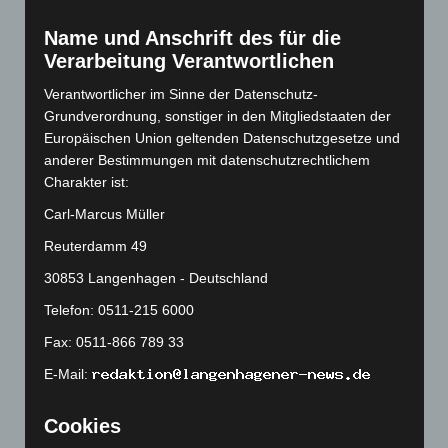
Februar 2023
(154)
Name und Anschrift des für die
Januar 2023
(140)
Verarbeitung Verantwortlichen
Dezember 2022
(130)
Verantwortlicher im Sinne der Datenschutz-
November 2022
(167)
Grundverordnung, sonstiger in den Mitgliedstaaten der
Oktober 2022
(166)
Europäischen Union geltenden Datenschutzgesetze und
September 2022
(205)
anderer Bestimmungen mit datenschutzrechtlichem
Charakter ist:
August 2022
(166)
Carl-Marcus Müller
Juli 2022
(133)
Juni 2022
(167)
Reuterdamm 49
Mai 2022
(177)
30853 Langenhagen - Deutschland
April 2022
(198)
Telefon: 0511-215 6000
März 2022
(221)
Fax: 0511-866 789 33
Februar 2022
(189)
E-Mail:
Januar 2022
(190)
Cookies
Dezember 2021
(204)