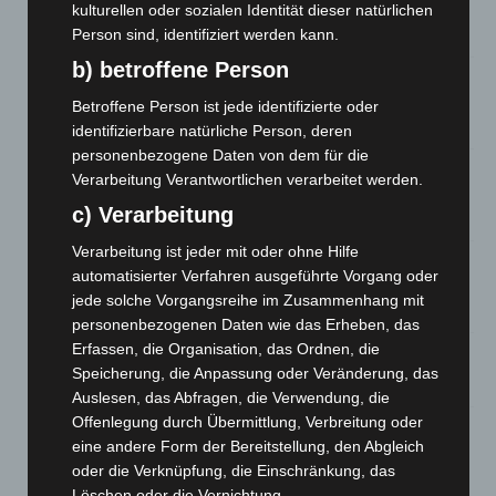
entdeckt
kulturellen oder sozialen Identität dieser natürlichen
7. August 2026
Person sind, identifiziert werden kann.
b) betroffene Person
Brand im „Haus der Begegnung“ in Neuwarmbüchen schnell
eingedämmt
Betroffene Person ist jede identifizierte oder
6. August 2026
identifizierbare natürliche Person, deren
personenbezogene Daten von dem für die
Region Hannover: 21 neue Notfallsanitäter starten beim
Verarbeitung Verantwortlichen verarbeitet werden.
Roten Kreuz
c) Verarbeitung
5. August 2026
Verarbeitung ist jeder mit oder ohne Hilfe
Mann läuft mit Hockeyschläger über A7 – Polizei sucht
automatisierter Verfahren ausgeführte Vorgang oder
Zeugen
jede solche Vorgangsreihe im Zusammenhang mit
5. August 2026
personenbezogenen Daten wie das Erheben, das
Erfassen, die Organisation, das Ordnen, die
Celle: Mensch stirbt bei Bagger-Unfall auf Baustelle
Speicherung, die Anpassung oder Veränderung, das
5. August 2026
Auslesen, das Abfragen, die Verwendung, die
Offenlegung durch Übermittlung, Verbreitung oder
Gasleitung bei McDonald’s-Umbau in Langenhagen
eine andere Form der Bereitstellung, den Abgleich
beschädigt
oder die Verknüpfung, die Einschränkung, das
5. August 2026
Löschen oder die Vernichtung.