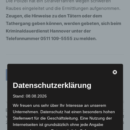
Die Polizei hat ein Strafverfahren wegen schweren
Raubes eingeleitet und die Ermittlungen aufgenommen.
Zeugen, die Hinweise zu den Tätern oder dem
Tathergang geben können, werden gebeten, sich beim
Kriminaldauerdienst Hannover unter der
Telefonnummer 0511 109-5555 zu melden.
Datenschutzerklärung
Stand: 08.08.2026
Vorheriger Artikel
Nächster Artikel
Wir freuen uns sehr über Ihr Interesse an unserem
Busse und Bahnen der ÜSTRA
Kellerbrand in Langenhagen:
Unternehmen. Datenschutz hat einen besonders hohen
werden am Freitag, 21. Februar
Feuerwehr verhindert
Stellenwert für die Geschäftsleitung. Eine Nutzung der
2025, bestreikt
Schlimmeres
Internetseiten ist grundsätzlich ohne jede Angabe