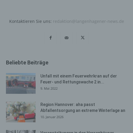
Cookies dauerhaft widersprechen. Ferner können
bereits gesetzte Cookies jederzeit über einen
Internetbrowser oder andere Softwareprogramme
Kontaktieren Sie uns:
redaktion@langenhagener-news.de
gelöscht werden. Dies ist in allen gängigen
Internetbrowsern möglich. Deaktiviert die betroffene
Person die Setzung von Cookies in dem genutzten
Internetbrowser, sind unter Umständen nicht alle
Funktionen unserer Internetseite vollumfänglich nutzbar.
Beliebte Beiträge
Erfassung von allgemeinen Daten
und Informationen
Unfall mit einem Feuerwehrkran auf der
Die Internetseite erfasst mit jedem Aufruf der
Feuer- und Rettungswache 2 in...
Internetseite durch eine betroffene Person oder ein
9. Mai 2022
automatisiertes System eine Reihe von allgemeinen
Daten und Informationen. Diese allgemeinen Daten und
Region Hannover: aha passt
Informationen werden in den Logfiles des Servers
Abfallentsorgung an extreme Winterlage an
gespeichert. Erfasst werden können die (1) verwendeten
10. Januar 2026
Browsertypen und Versionen, (2) das vom zugreifenden
System verwendete Betriebssystem, (3) die
Veranstaltungen in den Herrenhäuser