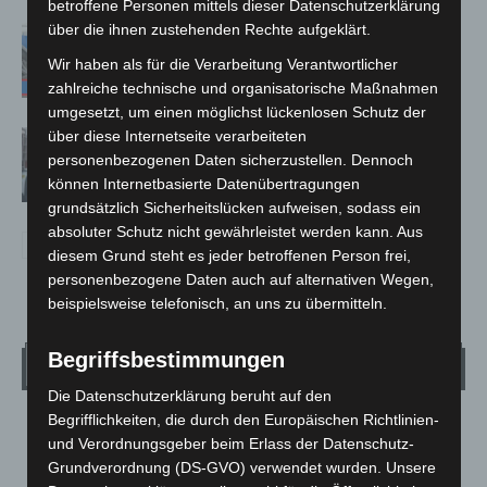
betroffene Personen mittels dieser Datenschutzerklärung
über die ihnen zustehenden Rechte aufgeklärt.
Mann läuft mit Hockeyschläger über
A7 – Polizei sucht Zeugen
Wir haben als für die Verarbeitung Verantwortlicher
zahlreiche technische und organisatorische Maßnahmen
umgesetzt, um einen möglichst lückenlosen Schutz der
über diese Internetseite verarbeiteten
Celle: Mensch stirbt bei Bagger-Unfall
personenbezogenen Daten sicherzustellen. Dennoch
auf Baustelle
können Internetbasierte Datenübertragungen
grundsätzlich Sicherheitslücken aufweisen, sodass ein
absoluter Schutz nicht gewährleistet werden kann. Aus
diesem Grund steht es jeder betroffenen Person frei,
personenbezogene Daten auch auf alternativen Wegen,
beispielsweise telefonisch, an uns zu übermitteln.
Begriffsbestimmungen
Wetter
Die Datenschutzerklärung beruht auf den
Begrifflichkeiten, die durch den Europäischen Richtlinien-
LANGENHAGEN
und Verordnungsgeber beim Erlass der Datenschutz-
Klarer Himmel
Grundverordnung (DS-GVO) verwendet wurden. Unsere