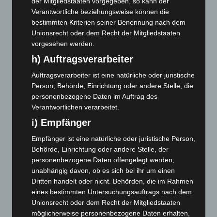
August 2025
(90)
der Mitgliedstaaten vorgegeben, so kann der
Verantwortliche beziehungsweise können die
Juli 2025
(90)
bestimmten Kriterien seiner Benennung nach dem
Juni 2025
(103)
Unionsrecht oder dem Recht der Mitgliedstaaten
vorgesehen werden.
Mai 2025
(112)
h) Auftragsverarbeiter
April 2025
(88)
März 2025
(111)
Auftragsverarbeiter ist eine natürliche oder juristische
Person, Behörde, Einrichtung oder andere Stelle, die
Februar 2025
(96)
personenbezogene Daten im Auftrag des
Januar 2025
(88)
Verantwortlichen verarbeitet.
Dezember 2024
(89)
i) Empfänger
November 2024
(94)
Empfänger ist eine natürliche oder juristische Person,
Oktober 2024
(93)
Behörde, Einrichtung oder andere Stelle, der
personenbezogene Daten offengelegt werden,
September 2024
(112)
unabhängig davon, ob es sich bei ihr um einen
August 2024
(107)
Dritten handelt oder nicht. Behörden, die im Rahmen
Juli 2024
(89)
eines bestimmten Untersuchungsauftrags nach dem
Unionsrecht oder dem Recht der Mitgliedstaaten
Juni 2024
(107)
möglicherweise personenbezogene Daten erhalten,