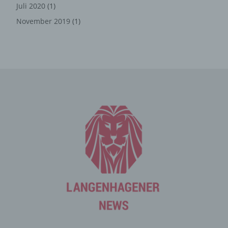
die ohne die Cookie-Setzung nicht möglich wären.
Juli 2020
(1)
Mittels eines Cookies können die Informationen und
November 2019
(1)
Angebote auf unserer Internetseite im Sinne des
Benutzers optimiert werden. Cookies ermöglichen uns,
wie bereits erwähnt, die Benutzer unserer Internetseite
wiederzuerkennen. Zweck dieser Wiedererkennung ist
es, den Nutzern die Verwendung unserer Internetseite
zu erleichtern. Der Benutzer einer Internetseite, die
Cookies verwendet, muss beispielsweise nicht bei jedem
Besuch der Internetseite erneut seine Zugangsdaten
eingeben, weil dies von der Internetseite und dem auf
dem Computersystem des Benutzers abgelegten Cookie
übernommen wird. Ein weiteres Beispiel ist das Cookie
eines Warenkorbes im Online-Shop. Der Online-Shop
merkt sich die Artikel, die ein Kunde in den virtuellen
Warenkorb gelegt hat, über ein Cookie.
Die betroffene Person kann die Setzung von Cookies
durch unsere Internetseite jederzeit mittels einer
entsprechenden Einstellung des genutzten
Internetbrowsers verhindern und damit der Setzung von