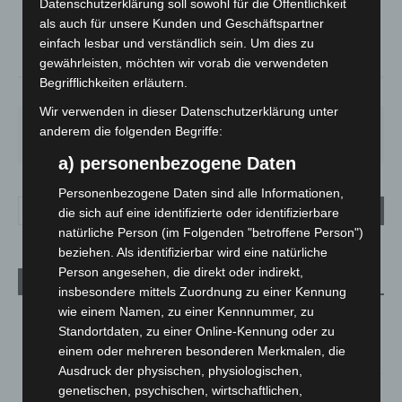
°
Datenschutzerklärung soll sowohl für die Öffentlichkeit
20
°
C
18.5
als auch für unsere Kunden und Geschäftspartner
°
einfach lesbar und verständlich sein. Um dies zu
17.7
gewährleisten, möchten wir vorab die verwendeten
Begrifflichkeiten erläutern.
69%
1.8m/s
9%
Wir verwenden in dieser Datenschutzerklärung unter
SA.
SO.
MO.
DI.
MI.
anderem die folgenden Begriffe:
27
°
34
°
28
°
22
°
26
°
a) personenbezogene Daten
Personenbezogene Daten sind alle Informationen,
die sich auf eine identifizierte oder identifizierbare
natürliche Person (im Folgenden "betroffene Person")
beziehen. Als identifizierbar wird eine natürliche
Person angesehen, die direkt oder indirekt,
Aktuelle Beiträge
insbesondere mittels Zuordnung zu einer Kennung
wie einem Namen, zu einer Kennnummer, zu
Niedersachsen: Feuerwehrkräfte kehren nach
Standortdaten, zu einer Online-Kennung oder zu
Waldbrandeinsatz aus Spanien zurück
einem oder mehreren besonderen Merkmalen, die
7. August 2026
Ausdruck der physischen, physiologischen,
Hannover: Erste Tigermücken-Population in Niedersachsen
genetischen, psychischen, wirtschaftlichen,