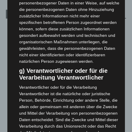
personenbezogener Daten in einer Weise, auf welche
die personenbezogenen Daten ohne Hinzuziehung
Archiv
zusätzlicher Informationen nicht mehr einer
spezifischen betroffenen Person zugeordnet werden
August 2026
(12)
können, sofern diese zusätzlichen Informationen
Juli 2026
(73)
gesondert aufbewahrt werden und technischen und
organisatorischen Maßnahmen unterliegen, die
Juni 2026
(139)
gewährleisten, dass die personenbezogenen Daten
Mai 2026
(99)
nicht einer identifizierten oder identifizierbaren
natürlichen Person zugewiesen werden.
April 2026
(99)
g) Verantwortlicher oder für die
März 2026
(115)
Verarbeitung Verantwortlicher
Februar 2026
(109)
Verantwortlicher oder für die Verarbeitung
Januar 2026
(122)
Verantwortlicher ist die natürliche oder juristische
Dezember 2025
(103)
Person, Behörde, Einrichtung oder andere Stelle, die
November 2025
(114)
allein oder gemeinsam mit anderen über die Zwecke
und Mittel der Verarbeitung von personenbezogenen
Oktober 2025
(112)
Daten entscheidet. Sind die Zwecke und Mittel dieser
September 2025
(93)
Verarbeitung durch das Unionsrecht oder das Recht