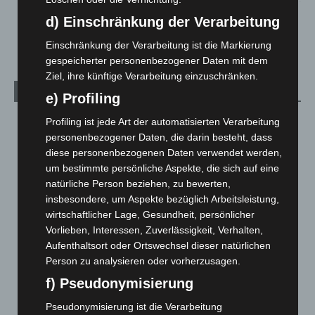
Anklage nach Abschaltung von „Archetyp Market“ erhoben
d) Einschränkung der Verarbeitung
3. August 2026
Einschränkung der Verarbeitung ist die Markierung
gespeicherter personenbezogener Daten mit dem
Ziel, ihre künftige Verarbeitung einzuschränken.
Kategorien
e) Profiling
Blaulicht
2.799
Profiling ist jede Art der automatisierten Verarbeitung
personenbezogener Daten, die darin besteht, dass
Corona-News
712
diese personenbezogenen Daten verwendet werden,
Hannover und Region
5.037
um bestimmte persönliche Aspekte, die sich auf eine
natürliche Person beziehen, zu bewerten,
Langenhagen und Ortsteile
3.250
insbesondere, um Aspekte bezüglich Arbeitsleistung,
Leserbriefe
1
wirtschaftlicher Lage, Gesundheit, persönlicher
Menschen
2
Vorlieben, Interessen, Zuverlässigkeit, Verhalten,
Aufenthaltsort oder Ortswechsel dieser natürlichen
Über uns
1
Person zu analysieren oder vorherzusagen.
Veranstaltungen
1.887
f) Pseudonymisierung
Welt
1.270
Pseudonymisierung ist die Verarbeitung