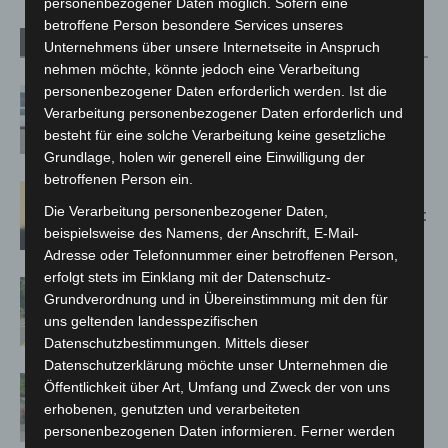
personenbezogener Daten möglich. Sofern eine
betroffene Person besondere Services unseres
Verwandte Artikel
Mehr vom Autor
Unternehmens über unsere Internetseite in Anspruch
nehmen möchte, könnte jedoch eine Verarbeitung
personenbezogener Daten erforderlich werden. Ist die
Niedersachsen: Feuerwehrkräfte
Verarbeitung personenbezogener Daten erforderlich und
kehren nach Waldbrandeinsatz aus
besteht für eine solche Verarbeitung keine gesetzliche
Spanien zurück
Grundlage, holen wir generell eine Einwilligung der
betroffenen Person ein.
Hannover: Erste Tigermücken-
Die Verarbeitung personenbezogener Daten,
Population in Niedersachsen entdeckt
beispielsweise des Namens, der Anschrift, E-Mail-
Adresse oder Telefonnummer einer betroffenen Person,
erfolgt stets im Einklang mit der Datenschutz-
Brand im „Haus der Begegnung“ in
Grundverordnung und in Übereinstimmung mit den für
Neuwarmbüchen schnell eingedämmt
uns geltenden landesspezifischen
Datenschutzbestimmungen. Mittels dieser
Datenschutzerklärung möchte unser Unternehmen die
Region Hannover: 21 neue
Öffentlichkeit über Art, Umfang und Zweck der von uns
Notfallsanitäter starten beim Roten
erhobenen, genutzten und verarbeiteten
Kreuz
personenbezogenen Daten informieren. Ferner werden