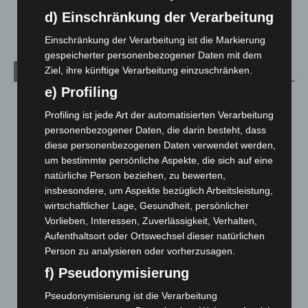
Anklage nach Abschaltung von „Archetyp Market“ erhoben
d) Einschränkung der Verarbeitung
3. August 2026
Einschränkung der Verarbeitung ist die Markierung
gespeicherter personenbezogener Daten mit dem
Ziel, ihre künftige Verarbeitung einzuschränken.
Kategorien
e) Profiling
Blaulicht
2.799
Profiling ist jede Art der automatisierten Verarbeitung
Corona-News
712
personenbezogener Daten, die darin besteht, dass
Hannover und Region
5.037
diese personenbezogenen Daten verwendet werden,
um bestimmte persönliche Aspekte, die sich auf eine
Langenhagen und Ortsteile
3.250
natürliche Person beziehen, zu bewerten,
Leserbriefe
1
insbesondere, um Aspekte bezüglich Arbeitsleistung,
Menschen
2
wirtschaftlicher Lage, Gesundheit, persönlicher
Vorlieben, Interessen, Zuverlässigkeit, Verhalten,
Über uns
1
Aufenthaltsort oder Ortswechsel dieser natürlichen
Veranstaltungen
1.887
Person zu analysieren oder vorherzusagen.
Welt
1.270
f) Pseudonymisierung
Pseudonymisierung ist die Verarbeitung