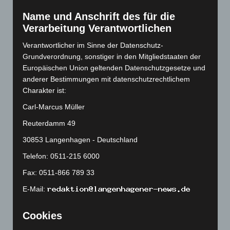
Januar 2023
(140)
Name und Anschrift des für die
Dezember 2022
(130)
Verarbeitung Verantwortlichen
November 2022
(167)
Verantwortlicher im Sinne der Datenschutz-
Oktober 2022
(166)
Grundverordnung, sonstiger in den Mitgliedstaaten der
September 2022
(205)
Europäischen Union geltenden Datenschutzgesetze und
anderer Bestimmungen mit datenschutzrechtlichem
August 2022
(166)
Charakter ist:
Juli 2022
(133)
Carl-Marcus Müller
Juni 2022
(167)
Reuterdamm 49
Mai 2022
(177)
30853 Langenhagen - Deutschland
April 2022
(198)
Telefon: 0511-215 6000
März 2022
(221)
Fax: 0511-866 789 33
Februar 2022
(189)
E-Mail:
Januar 2022
(190)
Dezember 2021
(204)
Cookies
November 2021
(215)