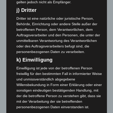
April 2024
(102)
gelten jedoch nicht als Empfänger.
j) Dritter
März 2024
(103)
Februar 2024
(103)
Dritter ist eine natürliche oder juristische Person,
Behörde, Einrichtung oder andere Stelle außer der
Januar 2024
(111)
betroffenen Person, dem Verantwortlichen, dem
Dezember 2023
(130)
Auftragsverarbeiter und den Personen, die unter der
November 2023
(130)
unmittelbaren Verantwortung des Verantwortlichen
oder des Auftragsverarbeiters befugt sind, die
Oktober 2023
(114)
personenbezogenen Daten zu verarbeiten.
September 2023
(133)
k) Einwilligung
August 2023
(134)
Einwilligung ist jede von der betroffenen Person
Juli 2023
(118)
freiwillig für den bestimmten Fall in informierter Weise
Juni 2023
(142)
und unmissverständlich abgegebene
Willensbekundung in Form einer Erklärung oder einer
Mai 2023
(139)
sonstigen eindeutigen bestätigenden Handlung, mit
April 2023
(155)
der die betroffene Person zu verstehen gibt, dass sie
März 2023
(174)
mit der Verarbeitung der sie betreffenden
personenbezogenen Daten einverstanden ist.
Februar 2023
(154)