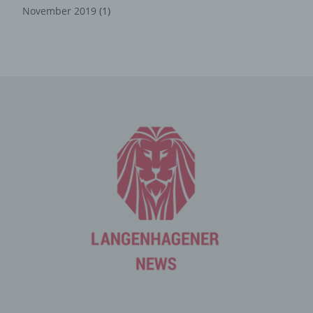
November 2019
(1)
Mittels eines Cookies können die Informationen und
Angebote auf unserer Internetseite im Sinne des
Benutzers optimiert werden. Cookies ermöglichen uns,
wie bereits erwähnt, die Benutzer unserer Internetseite
wiederzuerkennen. Zweck dieser Wiedererkennung ist
es, den Nutzern die Verwendung unserer Internetseite
zu erleichtern. Der Benutzer einer Internetseite, die
Cookies verwendet, muss beispielsweise nicht bei jedem
Besuch der Internetseite erneut seine Zugangsdaten
eingeben, weil dies von der Internetseite und dem auf
dem Computersystem des Benutzers abgelegten Cookie
übernommen wird. Ein weiteres Beispiel ist das Cookie
eines Warenkorbes im Online-Shop. Der Online-Shop
merkt sich die Artikel, die ein Kunde in den virtuellen
Warenkorb gelegt hat, über ein Cookie.
Die betroffene Person kann die Setzung von Cookies
durch unsere Internetseite jederzeit mittels einer
entsprechenden Einstellung des genutzten
Internetbrowsers verhindern und damit der Setzung von