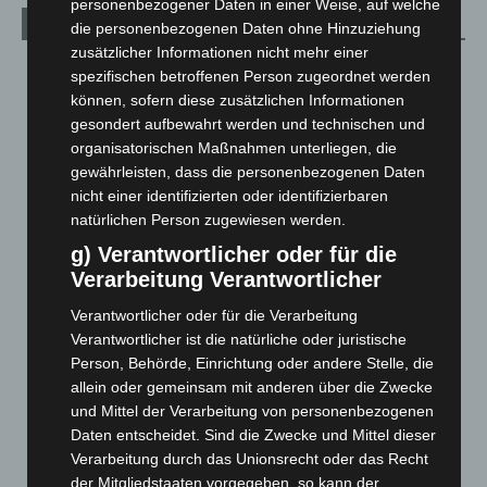
personenbezogener Daten in einer Weise, auf welche
Archiv
die personenbezogenen Daten ohne Hinzuziehung
zusätzlicher Informationen nicht mehr einer
August 2026
(12)
spezifischen betroffenen Person zugeordnet werden
können, sofern diese zusätzlichen Informationen
Juli 2026
(73)
gesondert aufbewahrt werden und technischen und
Juni 2026
(139)
organisatorischen Maßnahmen unterliegen, die
Mai 2026
(99)
gewährleisten, dass die personenbezogenen Daten
nicht einer identifizierten oder identifizierbaren
April 2026
(99)
natürlichen Person zugewiesen werden.
März 2026
(115)
g) Verantwortlicher oder für die
Februar 2026
(109)
Verarbeitung Verantwortlicher
Januar 2026
(122)
Verantwortlicher oder für die Verarbeitung
Dezember 2025
(103)
Verantwortlicher ist die natürliche oder juristische
November 2025
(114)
Person, Behörde, Einrichtung oder andere Stelle, die
allein oder gemeinsam mit anderen über die Zwecke
Oktober 2025
(112)
und Mittel der Verarbeitung von personenbezogenen
September 2025
(93)
Daten entscheidet. Sind die Zwecke und Mittel dieser
Verarbeitung durch das Unionsrecht oder das Recht
August 2025
(90)
der Mitgliedstaaten vorgegeben, so kann der