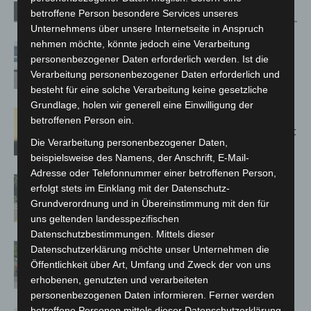
Verwandte Artikel
Mehr vom Autor
betroffene Person besondere Services unseres
Unternehmens über unsere Internetseite in Anspruch
nehmen möchte, könnte jedoch eine Verarbeitung
Niedersachsen: Feuerwehrkräfte
personenbezogener Daten erforderlich werden. Ist die
kehren nach Waldbrandeinsatz aus
Verarbeitung personenbezogener Daten erforderlich und
Spanien zurück
besteht für eine solche Verarbeitung keine gesetzliche
Grundlage, holen wir generell eine Einwilligung der
Hannover: Erste Tigermücken-
betroffenen Person ein.
Population in Niedersachsen entdeckt
Die Verarbeitung personenbezogener Daten,
beispielsweise des Namens, der Anschrift, E-Mail-
Adresse oder Telefonnummer einer betroffenen Person,
Brand im „Haus der Begegnung“ in
erfolgt stets im Einklang mit der Datenschutz-
Neuwarmbüchen schnell eingedämmt
Grundverordnung und in Übereinstimmung mit den für
uns geltenden landesspezifischen
Datenschutzbestimmungen. Mittels dieser
Region Hannover: 21 neue
Datenschutzerklärung möchte unser Unternehmen die
Notfallsanitäter starten beim Roten
Öffentlichkeit über Art, Umfang und Zweck der von uns
Kreuz
erhobenen, genutzten und verarbeiteten
personenbezogenen Daten informieren. Ferner werden
betroffene Personen mittels dieser Datenschutzerklärung