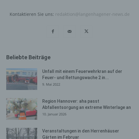
Cookies dauerhaft widersprechen. Ferner können
bereits gesetzte Cookies jederzeit über einen
Kontaktieren Sie uns:
redaktion@langenhagener-news.de
Internetbrowser oder andere Softwareprogramme
gelöscht werden. Dies ist in allen gängigen
Internetbrowsern möglich. Deaktiviert die betroffene
Person die Setzung von Cookies in dem genutzten
Internetbrowser, sind unter Umständen nicht alle
Funktionen unserer Internetseite vollumfänglich nutzbar.
Beliebte Beiträge
Erfassung von allgemeinen Daten
Unfall mit einem Feuerwehrkran auf der
und Informationen
Feuer- und Rettungswache 2 in...
Die Internetseite erfasst mit jedem Aufruf der
9. Mai 2022
Internetseite durch eine betroffene Person oder ein
automatisiertes System eine Reihe von allgemeinen
Region Hannover: aha passt
Daten und Informationen. Diese allgemeinen Daten und
Abfallentsorgung an extreme Winterlage an
Informationen werden in den Logfiles des Servers
10. Januar 2026
gespeichert. Erfasst werden können die (1) verwendeten
Browsertypen und Versionen, (2) das vom zugreifenden
Veranstaltungen in den Herrenhäuser
System verwendete Betriebssystem, (3) die
Gärten im Februar
Internetseite, von welcher ein zugreifendes System auf