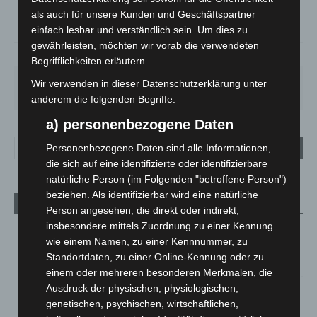
°
als auch für unsere Kunden und Geschäftspartner
18.8
einfach lesbar und verständlich sein. Um dies zu
gewährleisten, möchten wir vorab die verwendeten
58%
3.1m/s
98%
Begrifflichkeiten erläutern.
FR.
SA.
SO.
MO.
DI.
Wir verwenden in dieser Datenschutzerklärung unter
21
°
27
°
33
°
29
°
24
°
anderem die folgenden Begriffe:
a) personenbezogene Daten
Personenbezogene Daten sind alle Informationen,
die sich auf eine identifizierte oder identifizierbare
natürliche Person (im Folgenden "betroffene Person")
beziehen. Als identifizierbar wird eine natürliche
Aktuelle Beiträge
Person angesehen, die direkt oder indirekt,
insbesondere mittels Zuordnung zu einer Kennung
Niedersachsen: Feuerwehrkräfte kehren nach
wie einem Namen, zu einer Kennnummer, zu
Waldbrandeinsatz aus Spanien zurück
Standortdaten, zu einer Online-Kennung oder zu
7. August 2026
einem oder mehreren besonderen Merkmalen, die
Ausdruck der physischen, physiologischen,
Hannover: Erste Tigermücken-Population in Niedersachsen
genetischen, psychischen, wirtschaftlichen,
entdeckt