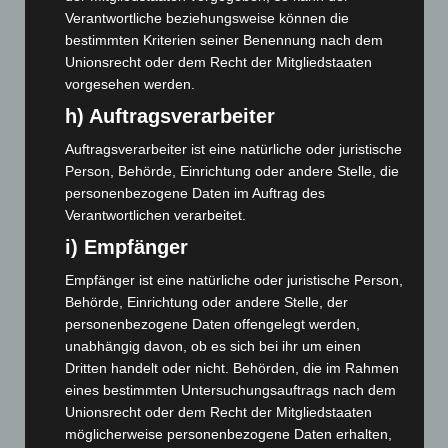
Juli 2025
(90)
Verantwortliche beziehungsweise können die
Juni 2025
(103)
bestimmten Kriterien seiner Benennung nach dem
Unionsrecht oder dem Recht der Mitgliedstaaten
Mai 2025
(112)
vorgesehen werden.
April 2025
(88)
h) Auftragsverarbeiter
März 2025
(111)
Auftragsverarbeiter ist eine natürliche oder juristische
Februar 2025
(96)
Person, Behörde, Einrichtung oder andere Stelle, die
Januar 2025
(88)
personenbezogene Daten im Auftrag des
Verantwortlichen verarbeitet.
Dezember 2024
(89)
i) Empfänger
November 2024
(94)
Oktober 2024
(93)
Empfänger ist eine natürliche oder juristische Person,
Behörde, Einrichtung oder andere Stelle, der
September 2024
(112)
personenbezogene Daten offengelegt werden,
August 2024
(107)
unabhängig davon, ob es sich bei ihr um einen
Juli 2024
(89)
Dritten handelt oder nicht. Behörden, die im Rahmen
eines bestimmten Untersuchungsauftrags nach dem
Juni 2024
(107)
Unionsrecht oder dem Recht der Mitgliedstaaten
Mai 2024
(149)
möglicherweise personenbezogene Daten erhalten,