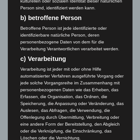
kulturellen oder sozialen Identität dieser natürlichen
7. August 2026
Person sind, identifiziert werden kann.
Brand im „Haus der Begegnung“ in Neuwarmbüchen schnell
b) betroffene Person
eingedämmt
6. August 2026
Betroffene Person ist jede identifizierte oder
identifizierbare natürliche Person, deren
Region Hannover: 21 neue Notfallsanitäter starten beim
personenbezogene Daten von dem für die
Roten Kreuz
Verarbeitung Verantwortlichen verarbeitet werden.
5. August 2026
c) Verarbeitung
Mann läuft mit Hockeyschläger über A7 – Polizei sucht
Verarbeitung ist jeder mit oder ohne Hilfe
Zeugen
automatisierter Verfahren ausgeführte Vorgang oder
5. August 2026
jede solche Vorgangsreihe im Zusammenhang mit
personenbezogenen Daten wie das Erheben, das
Celle: Mensch stirbt bei Bagger-Unfall auf Baustelle
Erfassen, die Organisation, das Ordnen, die
5. August 2026
Speicherung, die Anpassung oder Veränderung, das
Auslesen, das Abfragen, die Verwendung, die
Gasleitung bei McDonald’s-Umbau in Langenhagen
Offenlegung durch Übermittlung, Verbreitung oder
beschädigt
eine andere Form der Bereitstellung, den Abgleich
5. August 2026
oder die Verknüpfung, die Einschränkung, das
Löschen oder die Vernichtung.