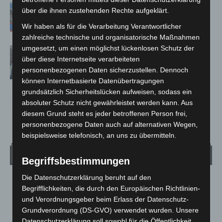
Mann läuft mit Hockeyschläger über
über die ihnen zustehenden Rechte aufgeklärt.
A7 – Polizei sucht Zeugen
Wir haben als für die Verarbeitung Verantwortlicher
zahlreiche technische und organisatorische Maßnahmen
umgesetzt, um einen möglichst lückenlosen Schutz der
Celle: Mensch stirbt bei Bagger-Unfall
über diese Internetseite verarbeiteten
auf Baustelle
personenbezogenen Daten sicherzustellen. Dennoch
können Internetbasierte Datenübertragungen
grundsätzlich Sicherheitslücken aufweisen, sodass ein
absoluter Schutz nicht gewährleistet werden kann. Aus
diesem Grund steht es jeder betroffenen Person frei,
personenbezogene Daten auch auf alternativen Wegen,
beispielsweise telefonisch, an uns zu übermitteln.
Wetter
Begriffsbestimmungen
Die Datenschutzerklärung beruht auf den
LANGENHAGEN
Begrifflichkeiten, die durch den Europäischen Richtlinien-
Bedeckt
und Verordnungsgeber beim Erlass der Datenschutz-
°
Grundverordnung (DS-GVO) verwendet wurden. Unsere
20.7
°
C
19.7
Datenschutzerklärung soll sowohl für die Öffentlichkeit