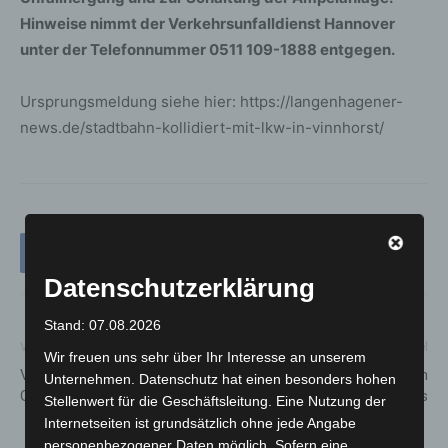
Hinweise nimmt der Verkehrsunfalldienst Hannover
unter der Telefonnummer 0511 109-1888 entgegen.
Ursprungsmeldung siehe hier: https://langenhagener-
news.de/stadtbahn-kollidiert-mit-lkw-in-vinnhorst/
Datenschutzerklärung
Stand: 07.08.2026
Vorheriger Artikel
Nächster Artikel
Wir freuen uns sehr über Ihr Interesse an unserem
Vergessene Tasche löst
Johanniter küren die besten
Unternehmen. Datenschutz hat einen besonders hohen
Großeinsatz am Silbersee aus
Retter Deutschlands
Stellenwert für die Geschäftsleitung. Eine Nutzung der
Internetseiten ist grundsätzlich ohne jede Angabe
personenbezogener Daten möglich. Sofern eine