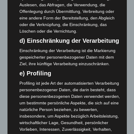
und Bothfeld
Auslesen, das Abfragen, die Verwendung, die
8. August 2026
Offenlegung durch Übermittlung, Verbreitung oder
eine andere Form der Bereitstellung, den Abgleich
Niedersachsen: Feuerwehrkräfte kehren nach
oder die Verknüpfung, die Einschränkung, das
Waldbrandeinsatz aus Spanien zurück
Löschen oder die Vernichtung.
7. August 2026
d) Einschränkung der Verarbeitung
Hannover: Erste Tigermücken-Population in Niedersachsen
Einschränkung der Verarbeitung ist die Markierung
entdeckt
gespeicherter personenbezogener Daten mit dem
7. August 2026
Ziel, ihre künftige Verarbeitung einzuschränken.
Brand im „Haus der Begegnung“ in Neuwarmbüchen schnell
e) Profiling
eingedämmt
Profiling ist jede Art der automatisierten Verarbeitung
6. August 2026
personenbezogener Daten, die darin besteht, dass
diese personenbezogenen Daten verwendet werden,
Region Hannover: 21 neue Notfallsanitäter starten beim
Roten Kreuz
um bestimmte persönliche Aspekte, die sich auf eine
natürliche Person beziehen, zu bewerten,
5. August 2026
insbesondere, um Aspekte bezüglich Arbeitsleistung,
Mann läuft mit Hockeyschläger über A7 – Polizei sucht
wirtschaftlicher Lage, Gesundheit, persönlicher
Zeugen
Vorlieben, Interessen, Zuverlässigkeit, Verhalten,