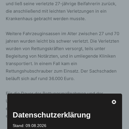
und ließ seine verletzte 27-jährige Beifahrerin zurück,
die anschließend mit leichten Verletzungen in ein
Krankenhaus gebracht werden musste.
Weitere Fahrzeuginsassen im Alter zwischen 27 und 70
jahren wurden leicht bis schwer verletzt. Die Verletzten
wurden von Rettungskräften versorgt, teils unter
Begleitung von Notärzten, und in umliegende Kliniken
transportiert. In einem Fall kam ein
Rettungshubschrauber zum Einsatz. Der Sachschaden
beläuft sich auf rund 36.000 Euro.
Für die Dauer der Rettungsmaßnahmen und der
Unfallaufnahme musste die A2 in Fahrtrichtung Berlin bis
etwa 20:00 Uhr voll gesperrt werden. Es kam zu
Datenschutzerklärung
erheblichen Verkehrsbehinderungen.
Stand: 09.08.2026