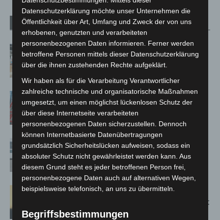
Datenschutzbestimmungen. Mittels dieser
Datenschutzerklärung möchte unser Unternehmen die
Öffentlichkeit über Art, Umfang und Zweck der von uns
Verwandte Artikel
Mehr vom Autor
erhobenen, genutzten und verarbeiteten
personenbezogenen Daten informieren. Ferner werden
Kunst trifft Weingenuss: Barbara-
betroffene Personen mittels dieser Datenschutzerklärung
Susann Mehring zeigt ihre Werke im
über die ihnen zustehenden Rechte aufgeklärt.
Jacques’ Wein-Depot Isernhagen
Wir haben als für die Verarbeitung Verantwortlicher
zahlreiche technische und organisatorische Maßnahmen
A2: Zweite Turbobaustelle startet
umgesetzt, um einen möglichst lückenlosen Schutz der
zwischen Hannover-West und
über diese Internetseite verarbeiteten
Bothfeld
personenbezogenen Daten sicherzustellen. Dennoch
können Internetbasierte Datenübertragungen
Niedersachsen: Feuerwehrkräfte
grundsätzlich Sicherheitslücken aufweisen, sodass ein
kehren nach Waldbrandeinsatz aus
absoluter Schutz nicht gewährleistet werden kann. Aus
Spanien zurück
diesem Grund steht es jeder betroffenen Person frei,
personenbezogene Daten auch auf alternativen Wegen,
beispielsweise telefonisch, an uns zu übermitteln.
Hannover: Erste Tigermücken-
Population in Niedersachsen entdeckt
Begriffsbestimmungen