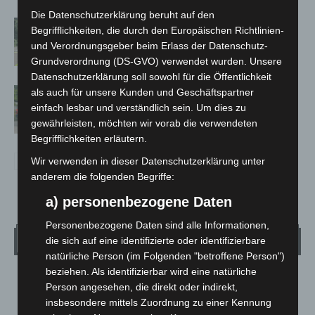
Die Datenschutzerklärung beruht auf den
Brand im „Haus der Begegnung“ in
Begrifflichkeiten, die durch den Europäischen Richtlinien-
Neuwarmbüchen schnell eingedämmt
und Verordnungsgeber beim Erlass der Datenschutz-
Grundverordnung (DS-GVO) verwendet wurden. Unsere
Datenschutzerklärung soll sowohl für die Öffentlichkeit
Region Hannover: 21 neue
als auch für unsere Kunden und Geschäftspartner
Notfallsanitäter starten beim Roten
einfach lesbar und verständlich sein. Um dies zu
gewährleisten, möchten wir vorab die verwendeten
Kreuz
Begrifflichkeiten erläutern.
Wir verwenden in dieser Datenschutzerklärung unter
anderem die folgenden Begriffe:
a) personenbezogene Daten
Personenbezogene Daten sind alle Informationen,
Wetter
die sich auf eine identifizierte oder identifizierbare
natürliche Person (im Folgenden "betroffene Person")
beziehen. Als identifizierbar wird eine natürliche
LANGENHAGEN
Person angesehen, die direkt oder indirekt,
Mäßig Bewölkt
insbesondere mittels Zuordnung zu einer Kennung