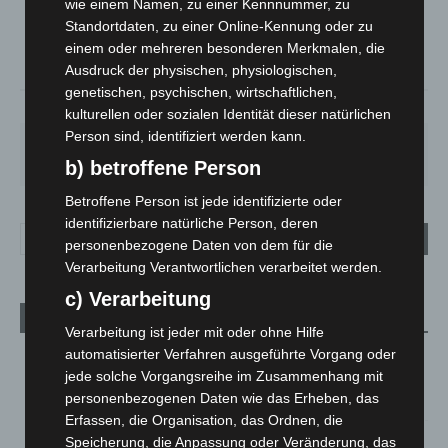
wie einem Namen, zu einer Kennnummer, zu
°
28.3
°
C
27.1
Standortdaten, zu einer Online-Kennung oder zu
einem oder mehreren besonderen Merkmalen, die
°
26.7
Ausdruck der physischen, physiologischen,
genetischen, psychischen, wirtschaftlichen,
36%
1.8m/s
36%
kulturellen oder sozialen Identität dieser natürlichen
Person sind, identifiziert werden kann.
SO.
MO.
DI.
MI.
DO.
33
°
27
°
24
°
27
°
31
°
b) betroffene Person
Betroffene Person ist jede identifizierte oder
identifizierbare natürliche Person, deren
personenbezogene Daten von dem für die
Verarbeitung Verantwortlichen verarbeitet werden.
c) Verarbeitung
Aktuelle Beiträge
Verarbeitung ist jeder mit oder ohne Hilfe
automatisierter Verfahren ausgeführte Vorgang oder
Kunst trifft Weingenuss: Barbara-Susann Mehring zeigt ihre
jede solche Vorgangsreihe im Zusammenhang mit
Werke im Jacques’ Wein-Depot Isernhagen
personenbezogenen Daten wie das Erheben, das
8. August 2026
Erfassen, die Organisation, das Ordnen, die
A2: Zweite Turbobaustelle startet zwischen Hannover-West
Speicherung, die Anpassung oder Veränderung, das