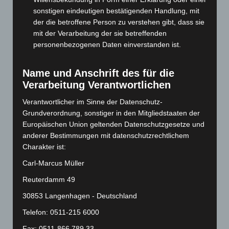
sonstigen eindeutigen bestätigenden Handlung, mit
Mai 2024
(149)
der die betroffene Person zu verstehen gibt, dass sie
April 2024
(102)
mit der Verarbeitung der sie betreffenden
März 2024
(103)
personenbezogenen Daten einverstanden ist.
Februar 2024
(103)
Name und Anschrift des für die
Januar 2024
(111)
Verarbeitung Verantwortlichen
Dezember 2023
(130)
Verantwortlicher im Sinne der Datenschutz-
November 2023
(130)
Grundverordnung, sonstiger in den Mitgliedstaaten der
Oktober 2023
(114)
Europäischen Union geltenden Datenschutzgesetze und
September 2023
(133)
anderer Bestimmungen mit datenschutzrechtlichem
Charakter ist:
August 2023
(134)
Carl-Marcus Müller
Juli 2023
(118)
Reuterdamm 49
Juni 2023
(142)
30853 Langenhagen - Deutschland
Mai 2023
(139)
April 2023
(155)
Telefon: 0511-215 6000
März 2023
(174)
Fax: 0511-866 789 33