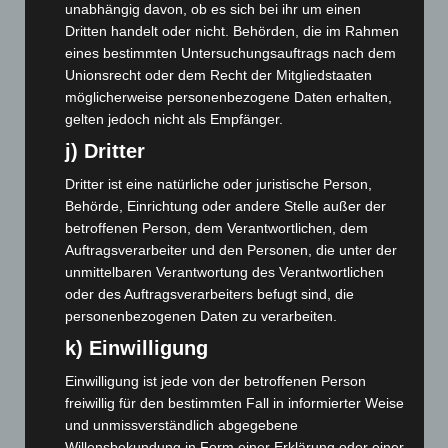
unabhängig davon, ob es sich bei ihr um einen
August 2025
(90)
Dritten handelt oder nicht. Behörden, die im Rahmen
Juli 2025
(90)
eines bestimmten Untersuchungsauftrags nach dem
Unionsrecht oder dem Recht der Mitgliedstaaten
Juni 2025
(103)
möglicherweise personenbezogene Daten erhalten,
Mai 2025
(112)
gelten jedoch nicht als Empfänger.
April 2025
(88)
j) Dritter
März 2025
(111)
Dritter ist eine natürliche oder juristische Person,
Februar 2025
(96)
Behörde, Einrichtung oder andere Stelle außer der
betroffenen Person, dem Verantwortlichen, dem
Januar 2025
(88)
Auftragsverarbeiter und den Personen, die unter der
Dezember 2024
(89)
unmittelbaren Verantwortung des Verantwortlichen
November 2024
(94)
oder des Auftragsverarbeiters befugt sind, die
personenbezogenen Daten zu verarbeiten.
Oktober 2024
(93)
k) Einwilligung
September 2024
(112)
Einwilligung ist jede von der betroffenen Person
August 2024
(107)
freiwillig für den bestimmten Fall in informierter Weise
Juli 2024
(89)
und unmissverständlich abgegebene
Juni 2024
(107)
Willensbekundung in Form einer Erklärung oder einer