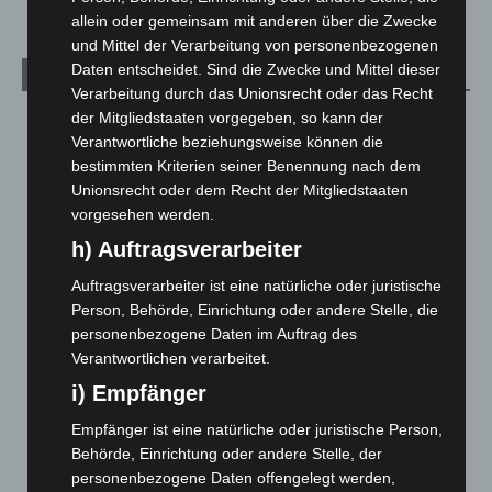
allein oder gemeinsam mit anderen über die Zwecke
und Mittel der Verarbeitung von personenbezogenen
Daten entscheidet. Sind die Zwecke und Mittel dieser
Archiv
Verarbeitung durch das Unionsrecht oder das Recht
der Mitgliedstaaten vorgegeben, so kann der
August 2026
(14)
Verantwortliche beziehungsweise können die
Juli 2026
(73)
bestimmten Kriterien seiner Benennung nach dem
Juni 2026
(139)
Unionsrecht oder dem Recht der Mitgliedstaaten
vorgesehen werden.
Mai 2026
(99)
h) Auftragsverarbeiter
April 2026
(99)
März 2026
(115)
Auftragsverarbeiter ist eine natürliche oder juristische
Person, Behörde, Einrichtung oder andere Stelle, die
Februar 2026
(109)
personenbezogene Daten im Auftrag des
Januar 2026
(122)
Verantwortlichen verarbeitet.
Dezember 2025
(103)
i) Empfänger
November 2025
(114)
Empfänger ist eine natürliche oder juristische Person,
Oktober 2025
(112)
Behörde, Einrichtung oder andere Stelle, der
personenbezogene Daten offengelegt werden,
September 2025
(93)