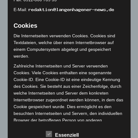
Februar 2023
(154)
E-Mail:
Januar 2023
(140)
Cookies
Dezember 2022
(130)
November 2022
(167)
Die Internetseiten verwenden Cookies. Cookies sind
Textdateien, welche über einen Internetbrowser auf
Oktober 2022
(166)
einem Computersystem abgelegt und gespeichert
September 2022
(205)
werden.
August 2022
(166)
Zahlreiche Internetseiten und Server verwenden
Juli 2022
(133)
Cookies. Viele Cookies enthalten eine sogenannte
Cookie-ID. Eine Cookie-ID ist eine eindeutige Kennung
Juni 2022
(167)
des Cookies. Sie besteht aus einer Zeichenfolge, durch
Mai 2022
(177)
welche Internetseiten und Server dem konkreten
Internetbrowser zugeordnet werden können, in dem das
April 2022
(198)
Cookie gespeichert wurde. Dies ermöglicht es den
März 2022
(221)
besuchten Internetseiten und Servern, den individuellen
Februar 2022
(189)
Browser der betroffenen Person von anderen
Internetbrowsern, die andere Cookies enthalten, zu
Januar 2022
(190)
unterscheiden. Ein bestimmter Internetbrowser kann
Essenziell
Dezember 2021
(204)