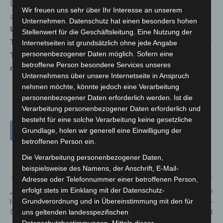
Der Verkehrsunfalldienst Hannover hat die Ermittlungen
Wir freuen uns sehr über Ihr Interesse an unserem
aufgenommen.
Zeugen, die Angaben zum
Unternehmen. Datenschutz hat einen besonders hohen
Unfallhergang oder zum flüchtigen Fahrer des VW
Stellenwert für die Geschäftsleitung. Eine Nutzung der
Touran machen können, werden gebeten, sich unter der
Internetseiten ist grundsätzlich ohne jede Angabe
personenbezogener Daten möglich. Sofern eine
Telefonnummer 0511 109-1888 bei der Polizei zu
betroffene Person besondere Services unseres
melden.
Unternehmens über unsere Internetseite in Anspruch
nehmen möchte, könnte jedoch eine Verarbeitung
personenbezogener Daten erforderlich werden. Ist die
Verarbeitung personenbezogener Daten erforderlich und
besteht für eine solche Verarbeitung keine gesetzliche
Grundlage, holen wir generell eine Einwilligung der
betroffenen Person ein.
Die Verarbeitung personenbezogener Daten,
beispielsweise des Namens, der Anschrift, E-Mail-
Vorheriger Artikel
Nächster Artikel
Adresse oder Telefonnummer einer betroffenen Person,
erfolgt stets im Einklang mit der Datenschutz-
„Langenhagen für die
Neun neue Ehrenamtliche
Hosentasche“ startet ab 1.
verstärken Johanniter-
Grundverordnung und in Übereinstimmung mit den für
September
Hospizdienst
uns geltenden landesspezifischen