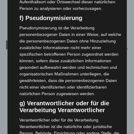
5. August 2026
Aufenthaltsort oder Ortswechsel dieser natürlichen
Person zu analysieren oder vorherzusagen.
Celle: Mensch stirbt bei Bagger-Unfall auf Baustelle
f) Pseudonymisierung
5. August 2026
Pseudonymisierung ist die Verarbeitung
personenbezogener Daten in einer Weise, auf welche
die personenbezogenen Daten ohne Hinzuziehung
Kategorien
zusätzlicher Informationen nicht mehr einer
spezifischen betroffenen Person zugeordnet werden
Blaulicht
2.799
können, sofern diese zusätzlichen Informationen
Corona-News
712
gesondert aufbewahrt werden und technischen und
organisatorischen Maßnahmen unterliegen, die
Hannover und Region
5.039
gewährleisten, dass die personenbezogenen Daten
Langenhagen und Ortsteile
3.252
nicht einer identifizierten oder identifizierbaren
Leserbriefe
1
natürlichen Person zugewiesen werden.
Menschen
2
g) Verantwortlicher oder für die
Verarbeitung Verantwortlicher
Über uns
1
Verantwortlicher oder für die Verarbeitung
Veranstaltungen
1.888
Verantwortlicher ist die natürliche oder juristische
Welt
1.271
Person, Behörde, Einrichtung oder andere Stelle, die