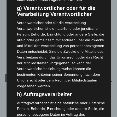
Region Hannover: 21 neue Notfallsanitäter starten beim
g) Verantwortlicher oder für die
Roten Kreuz
Verarbeitung Verantwortlicher
5. August 2026
Verantwortlicher oder für die Verarbeitung
Mann läuft mit Hockeyschläger über A7 – Polizei sucht
Verantwortlicher ist die natürliche oder juristische
Zeugen
Person, Behörde, Einrichtung oder andere Stelle, die
5. August 2026
allein oder gemeinsam mit anderen über die Zwecke
und Mittel der Verarbeitung von personenbezogenen
Celle: Mensch stirbt bei Bagger-Unfall auf Baustelle
Daten entscheidet. Sind die Zwecke und Mittel dieser
5. August 2026
Verarbeitung durch das Unionsrecht oder das Recht
der Mitgliedstaaten vorgegeben, so kann der
Verantwortliche beziehungsweise können die
bestimmten Kriterien seiner Benennung nach dem
Kategorien
Unionsrecht oder dem Recht der Mitgliedstaaten
vorgesehen werden.
Blaulicht
2.799
h) Auftragsverarbeiter
Corona-News
712
Auftragsverarbeiter ist eine natürliche oder juristische
Hannover und Region
5.039
Person, Behörde, Einrichtung oder andere Stelle, die
Langenhagen und Ortsteile
3.252
personenbezogene Daten im Auftrag des