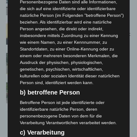
Personenbezogene Daten sind alle Informationen,
kehren nach Waldbrandeinsatz aus
die sich auf eine identifizierte oder identifizierbare
Spanien zurück
natürliche Person (im Folgenden "betroffene Person")
beziehen. Als identifizierbar wird eine natürliche
Hannover: Erste Tigermücken-
Person angesehen, die direkt oder indirekt,
Population in Niedersachsen entdeckt
insbesondere mittels Zuordnung zu einer Kennung
wie einem Namen, zu einer Kennnummer, zu
Standortdaten, zu einer Online-Kennung oder zu
Brand im „Haus der Begegnung“ in
einem oder mehreren besonderen Merkmalen, die
Ausdruck der physischen, physiologischen,
Neuwarmbüchen schnell eingedämmt
genetischen, psychischen, wirtschaftlichen,
kulturellen oder sozialen Identität dieser natürlichen
Person sind, identifiziert werden kann.
Region Hannover: 21 neue
b) betroffene Person
Notfallsanitäter starten beim Roten
Kreuz
Betroffene Person ist jede identifizierte oder
identifizierbare natürliche Person, deren
personenbezogene Daten von dem für die
Verarbeitung Verantwortlichen verarbeitet werden.
c) Verarbeitung