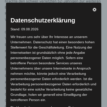
brachte den schwer verletzten 52-Jährigen zur weiteren
Behandlung in eine Klinik. Der 54-jährige Mercedes-
Fahrer und seine Beifahrerin erlitten leichte
Datenschutzerklärung
Verletzungen.
Stand: 09.08.2026
Ob sich der 30-jährige Fahrer des Audi A8 bei dem
Wir freuen uns sehr über Ihr Interesse an unserem
Verkehrsunfall verletzt wurde, ist der Polizei nicht
Unternehmen. Datenschutz hat einen besonders hohen
bekannt. Er flüchtete zu Fuß von der Unfallstelle, ohne
Stellenwert für die Geschäftsleitung. Eine Nutzung der
sich um die Verletzten und den entstandenen Schaden
Internetseiten ist grundsätzlich ohne jede Angabe
zu kümmern.
personenbezogener Daten möglich. Sofern eine
betroffene Person besondere Services unseres
Unternehmens über unsere Internetseite in Anspruch
Für die Dauer der Rettungsmaßnahmen und der
nehmen möchte, könnte jedoch eine Verarbeitung
Unfallaufnahme musste die Burgwedeler Straße
personenbezogener Daten erforderlich werden. Ist die
zwischen der Kurze-Kamp-Straße und der Unfallstelle
Verarbeitung personenbezogener Daten erforderlich und
bis etwa 05:40 Uhr voll gesperrt werden. Den
besteht für eine solche Verarbeitung keine gesetzliche
Gesamtschaden an den Unfallfahrzeugen, dem
Grundlage, holen wir generell eine Einwilligung der
betroffenen Person ein.
Grünbereich der Landeshauptstadt Hannover und dem
Grundstück der Privatperson beziffert die Polizei mit