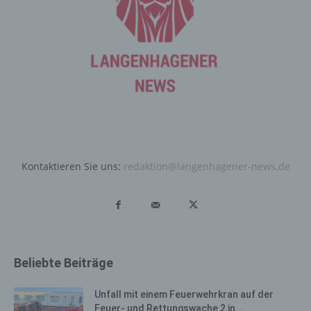
Systeme dienen.
Bei der Nutzung dieser allgemeinen Daten und
Informationen ziehen wird keine Rückschlüsse auf die
betroffene Person. Diese Informationen werden vielmehr
benötigt, um (1) die Inhalte unserer Internetseite korrekt
auszuliefern, (2) die Inhalte unserer Internetseite sowie
die Werbung für diese zu optimieren, (3) die dauerhafte
Funktionsfähigkeit unserer informationstechnologischen
Systeme und der Technik unserer Internetseite zu
gewährleisten sowie (4) um Strafverfolgungsbehörden
Kontaktieren Sie uns:
redaktion@langenhagener-news.de
im Falle eines Cyberangriffes die zur Strafverfolgung
notwendigen Informationen bereitzustellen. Diese
anonym erhobenen Daten und Informationen werden
durch uns daher einerseits statistisch und ferner mit dem
Ziel ausgewertet, den Datenschutz und die
Datensicherheit in unserem Unternehmen zu erhöhen,
Beliebte Beiträge
um letztlich ein optimales Schutzniveau für die von uns
verarbeiteten personenbezogenen Daten
sicherzustellen. Die anonymen Daten der Server-Logfiles
Unfall mit einem Feuerwehrkran auf der
werden getrennt von allen durch eine betroffene Person
Feuer- und Rettungswache 2 in...