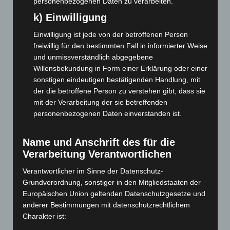
personenbezogenen Daten zu verarbeiten.
Januar 2026
(122)
k) Einwilligung
Dezember 2025
(103)
Einwilligung ist jede von der betroffenen Person
November 2025
(114)
freiwillig für den bestimmten Fall in informierter Weise
Oktober 2025
(112)
und unmissverständlich abgegebene
Willensbekundung in Form einer Erklärung oder einer
September 2025
(93)
sonstigen eindeutigen bestätigenden Handlung, mit
August 2025
(90)
der die betroffene Person zu verstehen gibt, dass sie
mit der Verarbeitung der sie betreffenden
Juli 2025
(90)
personenbezogenen Daten einverstanden ist.
Juni 2025
(103)
Mai 2025
(112)
Name und Anschrift des für die
April 2025
(88)
Verarbeitung Verantwortlichen
März 2025
(111)
Verantwortlicher im Sinne der Datenschutz-
Februar 2025
(96)
Grundverordnung, sonstiger in den Mitgliedstaaten der
Europäischen Union geltenden Datenschutzgesetze und
Januar 2025
(88)
anderer Bestimmungen mit datenschutzrechtlichem
Dezember 2024
(89)
Charakter ist:
November 2024
(94)