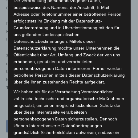
Die Verarbeitung personenbezogener Daten,
circa 30.000 Euro.
beispielsweise des Namens, der Anschrift, E-Mail-
Adresse oder Telefonnummer einer betroffenen Person,
erfolgt stets im Einklang mit der Datenschutz-
Die Polizei hat die Ermittlungen wegen eines verbotenen
Grundverordnung und in Übereinstimmung mit den für
Kraftfahrzeugrennens und unerlaubten Entfernens vom
uns geltenden landesspezifischen
Unfallort eingeleitet.
Datenschutzbestimmungen. Mittels dieser
Datenschutzerklärung möchte unser Unternehmen die
Öffentlichkeit über Art, Umfang und Zweck der von uns
Zeugen, die Angaben zum Fahrverhalten der beiden 30
erhobenen, genutzten und verarbeiteten
und 52 Jahre alten Männer vor dem Unfall oder zum
personenbezogenen Daten informieren. Ferner werden
Unfallhergang machen können, werden gebeten, sich
betroffene Personen mittels dieser Datenschutzerklärung
beim Verkehrsunfalldienst Hannover unter der
über die ihnen zustehenden Rechte aufgeklärt.
Telefonnummer 0511 109-1888 zu melden.
Wir haben als für die Verarbeitung Verantwortlicher
zahlreiche technische und organisatorische Maßnahmen
umgesetzt, um einen möglichst lückenlosen Schutz der
über diese Internetseite verarbeiteten
personenbezogenen Daten sicherzustellen. Dennoch
können Internetbasierte Datenübertragungen
grundsätzlich Sicherheitslücken aufweisen, sodass ein