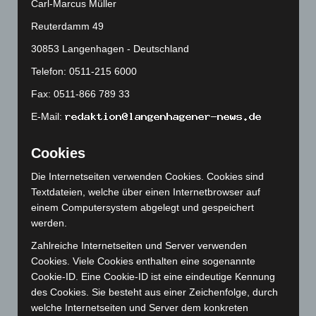
Carl-Marcus Müller
Oktober 2024
(93)
Reuterdamm 49
September 2024
(112)
30853 Langenhagen - Deutschland
August 2024
(107)
Telefon: 0511-215 6000
Juli 2024
(89)
Fax: 0511-866 789 33
Juni 2024
(107)
E-Mail:
Mai 2024
(149)
April 2024
(102)
Cookies
März 2024
(103)
Die Internetseiten verwenden Cookies. Cookies sind
Februar 2024
(103)
Textdateien, welche über einen Internetbrowser auf
Januar 2024
(111)
einem Computersystem abgelegt und gespeichert
werden.
Dezember 2023
(130)
Zahlreiche Internetseiten und Server verwenden
November 2023
(130)
Cookies. Viele Cookies enthalten eine sogenannte
Oktober 2023
(114)
Cookie-ID. Eine Cookie-ID ist eine eindeutige Kennung
September 2023
(133)
des Cookies. Sie besteht aus einer Zeichenfolge, durch
welche Internetseiten und Server dem konkreten
August 2023
(134)