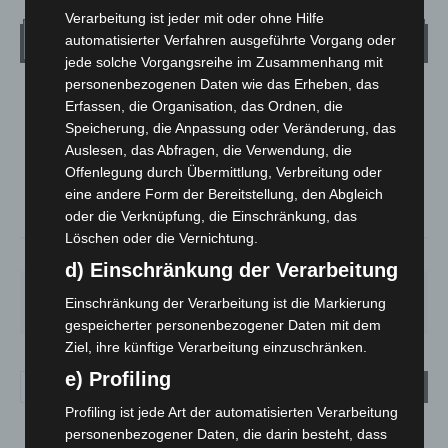
Verarbeitung ist jeder mit oder ohne Hilfe
Wetter
automatisierter Verfahren ausgeführte Vorgang oder
jede solche Vorgangsreihe im Zusammenhang mit
personenbezogenen Daten wie das Erheben, das
LANGENHAGEN
Erfassen, die Organisation, das Ordnen, die
Klarer Himmel
Speicherung, die Anpassung oder Veränderung, das
Auslesen, das Abfragen, die Verwendung, die
°
17.7
°
C
17
Offenlegung durch Übermittlung, Verbreitung oder
eine andere Form der Bereitstellung, den Abgleich
°
16.6
oder die Verknüpfung, die Einschränkung, das
Löschen oder die Vernichtung.
66%
2.7m/s
4%
d) Einschränkung der Verarbeitung
SO.
MO.
DI.
MI.
DO.
Einschränkung der Verarbeitung ist die Markierung
34
°
29
°
23
°
26
°
17
°
gespeicherter personenbezogener Daten mit dem
Ziel, ihre künftige Verarbeitung einzuschränken.
e) Profiling
Profiling ist jede Art der automatisierten Verarbeitung
personenbezogener Daten, die darin besteht, dass