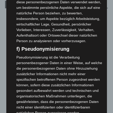
diese personenbezogenen Daten verwendet werden,
Aktuelle Beiträge
um bestimmte persönliche Aspekte, die sich auf eine
natürliche Person beziehen, zu bewerten,
Kunst trifft Weingenuss: Barbara-Susann Mehring zeigt ihre
insbesondere, um Aspekte bezüglich Arbeitsleistung,
Werke im Jacques’ Wein-Depot Isernhagen
wirtschaftlicher Lage, Gesundheit, persönlicher
8. August 2026
Vorlieben, Interessen, Zuverlässigkeit, Verhalten,
A2: Zweite Turbobaustelle startet zwischen Hannover-West
Aufenthaltsort oder Ortswechsel dieser natürlichen
und Bothfeld
Person zu analysieren oder vorherzusagen.
8. August 2026
f) Pseudonymisierung
Niedersachsen: Feuerwehrkräfte kehren nach
Pseudonymisierung ist die Verarbeitung
Waldbrandeinsatz aus Spanien zurück
personenbezogener Daten in einer Weise, auf welche
7. August 2026
die personenbezogenen Daten ohne Hinzuziehung
zusätzlicher Informationen nicht mehr einer
Hannover: Erste Tigermücken-Population in Niedersachsen
spezifischen betroffenen Person zugeordnet werden
entdeckt
können, sofern diese zusätzlichen Informationen
7. August 2026
gesondert aufbewahrt werden und technischen und
organisatorischen Maßnahmen unterliegen, die
Brand im „Haus der Begegnung“ in Neuwarmbüchen schnell
gewährleisten, dass die personenbezogenen Daten
eingedämmt
nicht einer identifizierten oder identifizierbaren
6. August 2026
natürlichen Person zugewiesen werden.