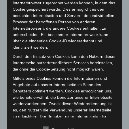
Internetbrowser zugeordnet werden können, in dem das
Juli 2023
(118)
Cookie gespeichert wurde. Dies ermöglicht es den
Juni 2023
(142)
besuchten Internetseiten und Servern, den individuellen
Browser der betroffenen Person von anderen
Mai 2023
(139)
Internetbrowsern, die andere Cookies enthalten, zu
April 2023
(155)
unterscheiden. Ein bestimmter Internetbrowser kann
über die eindeutige Cookie-ID wiedererkannt und
März 2023
(174)
identifiziert werden.
Februar 2023
(154)
Durch den Einsatz von Cookies kann den Nutzern dieser
Januar 2023
(140)
Internetseite nutzerfreundlichere Services bereitstellen,
Dezember 2022
(130)
die ohne die Cookie-Setzung nicht möglich wären.
November 2022
(167)
Mittels eines Cookies können die Informationen und
Oktober 2022
(166)
Angebote auf unserer Internetseite im Sinne des
Benutzers optimiert werden. Cookies ermöglichen uns,
September 2022
(205)
wie bereits erwähnt, die Benutzer unserer Internetseite
August 2022
(166)
wiederzuerkennen. Zweck dieser Wiedererkennung ist
es, den Nutzern die Verwendung unserer Internetseite
Juli 2022
(133)
zu erleichtern. Der Benutzer einer Internetseite, die
Juni 2022
(167)
Cookies verwendet, muss beispielsweise nicht bei jedem
Mai 2022
(177)