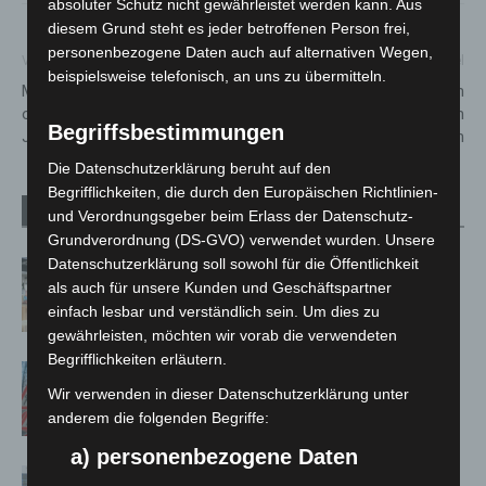
absoluter Schutz nicht gewährleistet werden kann. Aus
diesem Grund steht es jeder betroffenen Person frei,
personenbezogene Daten auch auf alternativen Wegen,
Vorheriger Artikel
Nächster Artikel
beispielsweise telefonisch, an uns zu übermitteln.
Matthias Brodowy wird
Region Hannover lädt zum
offizieller Botschafter der
weihnachtlichen
Begriffsbestimmungen
Johanniter-Weihnachtstrucker
Wintervergnügen ein
Die Datenschutzerklärung beruht auf den
Begrifflichkeiten, die durch den Europäischen Richtlinien-
Verwandte Artikel
Mehr vom Autor
und Verordnungsgeber beim Erlass der Datenschutz-
Grundverordnung (DS-GVO) verwendet wurden. Unsere
Datenschutzerklärung soll sowohl für die Öffentlichkeit
Kunst trifft Weingenuss: Barbara-
als auch für unsere Kunden und Geschäftspartner
Susann Mehring zeigt ihre Werke im
einfach lesbar und verständlich sein. Um dies zu
Jacques’ Wein-Depot Isernhagen
gewährleisten, möchten wir vorab die verwendeten
Begrifflichkeiten erläutern.
A2: Zweite Turbobaustelle startet
Wir verwenden in dieser Datenschutzerklärung unter
zwischen Hannover-West und
anderem die folgenden Begriffe:
Bothfeld
a) personenbezogene Daten
Niedersachsen: Feuerwehrkräfte