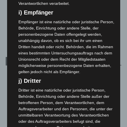
Leserbriefe
1
Verantwortlichen verarbeitet.
i) Empfänger
Menschen
2
Über uns
1
Empfänger ist eine natürliche oder juristische Person,
Behörde, Einrichtung oder andere Stelle, der
Veranstaltungen
1.888
personenbezogene Daten offengelegt werden,
Welt
1.271
unabhängig davon, ob es sich bei ihr um einen
Dritten handelt oder nicht. Behörden, die im Rahmen
eines bestimmten Untersuchungsauftrags nach dem
Unionsrecht oder dem Recht der Mitgliedstaaten
Archiv
möglicherweise personenbezogene Daten erhalten,
gelten jedoch nicht als Empfänger.
August 2026
(14)
j) Dritter
Juli 2026
(73)
Juni 2026
(139)
Dritter ist eine natürliche oder juristische Person,
Behörde, Einrichtung oder andere Stelle außer der
Mai 2026
(99)
betroffenen Person, dem Verantwortlichen, dem
April 2026
(99)
Auftragsverarbeiter und den Personen, die unter der
unmittelbaren Verantwortung des Verantwortlichen
März 2026
(115)
oder des Auftragsverarbeiters befugt sind, die
Februar 2026
(109)