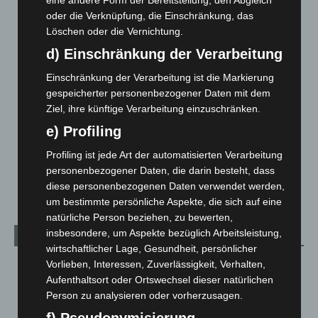
eine andere Form der Bereitstellung, den Abgleich
6. August 2026
oder die Verknüpfung, die Einschränkung, das
Löschen oder die Vernichtung.
Region Hannover: 21 neue Notfallsanitäter starten beim
d) Einschränkung der Verarbeitung
Roten Kreuz
5. August 2026
Einschränkung der Verarbeitung ist die Markierung
gespeicherter personenbezogener Daten mit dem
Mann läuft mit Hockeyschläger über A7 – Polizei sucht
Ziel, ihre künftige Verarbeitung einzuschränken.
Zeugen
e) Profiling
5. August 2026
Profiling ist jede Art der automatisierten Verarbeitung
Celle: Mensch stirbt bei Bagger-Unfall auf Baustelle
personenbezogener Daten, die darin besteht, dass
5. August 2026
diese personenbezogenen Daten verwendet werden,
um bestimmte persönliche Aspekte, die sich auf eine
natürliche Person beziehen, zu bewerten,
insbesondere, um Aspekte bezüglich Arbeitsleistung,
Kategorien
wirtschaftlicher Lage, Gesundheit, persönlicher
Vorlieben, Interessen, Zuverlässigkeit, Verhalten,
Blaulicht
2.799
Aufenthaltsort oder Ortswechsel dieser natürlichen
Corona-News
712
Person zu analysieren oder vorherzusagen.
Hannover und Region
5.039