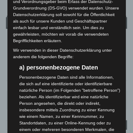
und Verordnungsgeber beim Erlass der Datenschutz-
Grundverordnung (DS-GVO) verwendet wurden. Unsere
Datenschutzerklärung soll sowohl für die Öffentlichkeit
als auch für unsere Kunden und Geschäftspartner
Wetter
einfach lesbar und verständlich sein. Um dies zu
gewährleisten, möchten wir vorab die verwendeten
LANGENHAGEN
Begrifflichkeiten erläutern.
Mäßig Bewölkt
Wir verwenden in dieser Datenschutzerklärung unter
°
28.3
anderem die folgenden Begriffe:
°
C
27.1
a) personenbezogene Daten
°
26.7
Personenbezogene Daten sind alle Informationen,
die sich auf eine identifizierte oder identifizierbare
36%
1.8m/s
36%
natürliche Person (im Folgenden "betroffene Person")
beziehen. Als identifizierbar wird eine natürliche
SO.
MO.
DI.
MI.
DO.
33
°
27
°
24
°
27
°
31
°
Person angesehen, die direkt oder indirekt,
insbesondere mittels Zuordnung zu einer Kennung
wie einem Namen, zu einer Kennnummer, zu
Standortdaten, zu einer Online-Kennung oder zu
einem oder mehreren besonderen Merkmalen, die