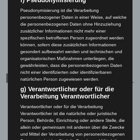
f) Pseudonymisierung
Langenhagen und Ortsteile
3.252
Pseudonymisierung ist die Verarbeitung
Leserbriefe
1
personenbezogener Daten in einer Weise, auf welche
Menschen
2
die personenbezogenen Daten ohne Hinzuziehung
zusätzlicher Informationen nicht mehr einer
Über uns
1
spezifischen betroffenen Person zugeordnet werden
Veranstaltungen
1.888
können, sofern diese zusätzlichen Informationen
gesondert aufbewahrt werden und technischen und
Welt
1.271
organisatorischen Maßnahmen unterliegen, die
gewährleisten, dass die personenbezogenen Daten
nicht einer identifizierten oder identifizierbaren
Archiv
natürlichen Person zugewiesen werden.
g) Verantwortlicher oder für die
August 2026
(14)
Verarbeitung Verantwortlicher
Juli 2026
(73)
Verantwortlicher oder für die Verarbeitung
Juni 2026
(139)
Verantwortlicher ist die natürliche oder juristische
Mai 2026
(99)
Person, Behörde, Einrichtung oder andere Stelle, die
allein oder gemeinsam mit anderen über die Zwecke
April 2026
(99)
und Mittel der Verarbeitung von personenbezogenen
März 2026
(115)