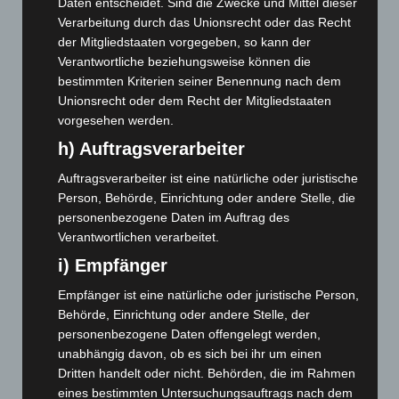
Daten entscheidet. Sind die Zwecke und Mittel dieser
Februar 2026
(109)
Verarbeitung durch das Unionsrecht oder das Recht
der Mitgliedstaaten vorgegeben, so kann der
Januar 2026
(122)
Verantwortliche beziehungsweise können die
Dezember 2025
(103)
bestimmten Kriterien seiner Benennung nach dem
Unionsrecht oder dem Recht der Mitgliedstaaten
November 2025
(114)
vorgesehen werden.
Oktober 2025
(112)
h) Auftragsverarbeiter
September 2025
(93)
Auftragsverarbeiter ist eine natürliche oder juristische
August 2025
(90)
Person, Behörde, Einrichtung oder andere Stelle, die
Juli 2025
(90)
personenbezogene Daten im Auftrag des
Juni 2025
(103)
Verantwortlichen verarbeitet.
Mai 2025
(112)
i) Empfänger
April 2025
(88)
Empfänger ist eine natürliche oder juristische Person,
Behörde, Einrichtung oder andere Stelle, der
März 2025
(111)
personenbezogene Daten offengelegt werden,
Februar 2025
(96)
unabhängig davon, ob es sich bei ihr um einen
Januar 2025
(88)
Dritten handelt oder nicht. Behörden, die im Rahmen
eines bestimmten Untersuchungsauftrags nach dem
Dezember 2024
(89)