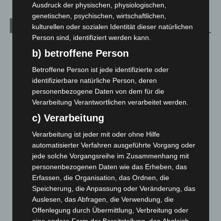
Ausdruck der physischen, physiologischen,
genetischen, psychischen, wirtschaftlichen,
Aktuelle Beiträge
kulturellen oder sozialen Identität dieser natürlichen
Person sind, identifiziert werden kann.
Kunst trifft Weingenuss: Barbara-Susann Mehring zeigt ihre
b) betroffene Person
Werke im Jacques’ Wein-Depot Isernhagen
8. August 2026
Betroffene Person ist jede identifizierte oder
identifizierbare natürliche Person, deren
A2: Zweite Turbobaustelle startet zwischen Hannover-West
personenbezogene Daten von dem für die
und Bothfeld
Verarbeitung Verantwortlichen verarbeitet werden.
8. August 2026
c) Verarbeitung
Niedersachsen: Feuerwehrkräfte kehren nach
Verarbeitung ist jeder mit oder ohne Hilfe
Waldbrandeinsatz aus Spanien zurück
automatisierter Verfahren ausgeführte Vorgang oder
7. August 2026
jede solche Vorgangsreihe im Zusammenhang mit
personenbezogenen Daten wie das Erheben, das
Hannover: Erste Tigermücken-Population in Niedersachsen
entdeckt
Erfassen, die Organisation, das Ordnen, die
Speicherung, die Anpassung oder Veränderung, das
7. August 2026
Auslesen, das Abfragen, die Verwendung, die
Brand im „Haus der Begegnung“ in Neuwarmbüchen schnell
Offenlegung durch Übermittlung, Verbreitung oder
eingedämmt