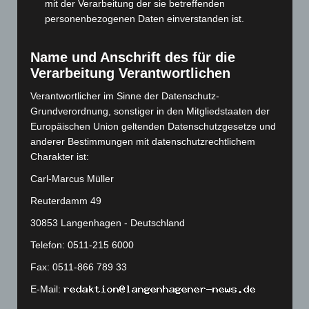
mit der Verarbeitung der sie betreffenden
personenbezogenen Daten einverstanden ist.
August 2023
(134)
Juli 2023
(118)
Name und Anschrift des für die
Juni 2023
(142)
Verarbeitung Verantwortlichen
Mai 2023
(139)
Verantwortlicher im Sinne der Datenschutz-
April 2023
(155)
Grundverordnung, sonstiger in den Mitgliedstaaten der
März 2023
(174)
Europäischen Union geltenden Datenschutzgesetze und
anderer Bestimmungen mit datenschutzrechtlichem
Februar 2023
(154)
Charakter ist:
Januar 2023
(140)
Carl-Marcus Müller
Dezember 2022
(130)
Reuterdamm 49
November 2022
(167)
30853 Langenhagen - Deutschland
Oktober 2022
(166)
Telefon: 0511-215 6000
September 2022
(205)
Fax: 0511-866 789 33
August 2022
(166)
Juli 2022
(133)
E-Mail: