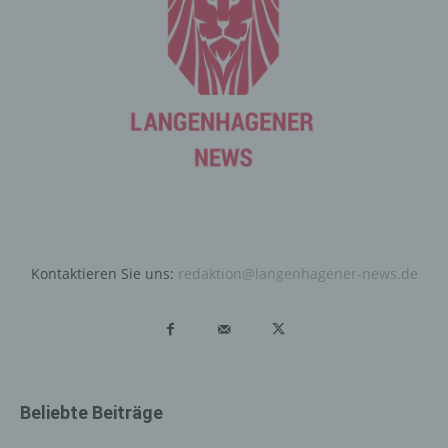
entsprechenden Einstellung des genutzten
Internetbrowsers verhindern und damit der Setzung von
Cookies dauerhaft widersprechen. Ferner können
bereits gesetzte Cookies jederzeit über einen
Internetbrowser oder andere Softwareprogramme
gelöscht werden. Dies ist in allen gängigen
Internetbrowsern möglich. Deaktiviert die betroffene
Person die Setzung von Cookies in dem genutzten
Internetbrowser, sind unter Umständen nicht alle
Funktionen unserer Internetseite vollumfänglich nutzbar.
Erfassung von allgemeinen Daten
Kontaktieren Sie uns:
redaktion@langenhagener-news.de
und Informationen
Die Internetseite erfasst mit jedem Aufruf der
Internetseite durch eine betroffene Person oder ein
automatisiertes System eine Reihe von allgemeinen
Daten und Informationen. Diese allgemeinen Daten und
Informationen werden in den Logfiles des Servers
Beliebte Beiträge
gespeichert. Erfasst werden können die (1) verwendeten