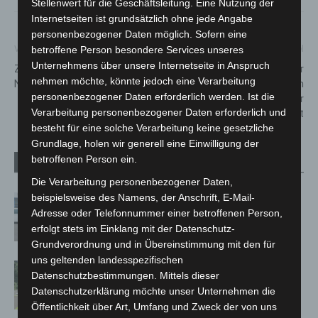
Stellenwert für die Geschäftsleitung. Eine Nutzung der
Internetseiten ist grundsätzlich ohne jede Angabe
personenbezogener Daten möglich. Sofern eine
Vorheriger Artikel
Nächster Artikel
betroffene Person besondere Services unseres
Unternehmens über unsere Internetseite in Anspruch
Zeitumstellung: Verlängerter
Zeugenaufruf: Pedelecfahrer
nehmen möchte, könnte jedoch eine Verarbeitung
Nachtsternverkehr
von Kleintransporter in
personenbezogener Daten erforderlich werden. Ist die
Burgdorf erfasst und schwer
Verarbeitung personenbezogener Daten erforderlich und
verletzt
besteht für eine solche Verarbeitung keine gesetzliche
Grundlage, holen wir generell eine Einwilligung der
betroffenen Person ein.
Verwandte Artikel
Mehr vom Autor
Die Verarbeitung personenbezogener Daten,
beispielsweise des Namens, der Anschrift, E-Mail-
Niedersachsen: Feuerwehrkräfte
Adresse oder Telefonnummer einer betroffenen Person,
kehren nach Waldbrandeinsatz aus
erfolgt stets im Einklang mit der Datenschutz-
Spanien zurück
Grundverordnung und in Übereinstimmung mit den für
uns geltenden landesspezifischen
Brand im „Haus der Begegnung“ in
Datenschutzbestimmungen. Mittels dieser
Neuwarmbüchen schnell eingedämmt
Datenschutzerklärung möchte unser Unternehmen die
Öffentlichkeit über Art, Umfang und Zweck der von uns