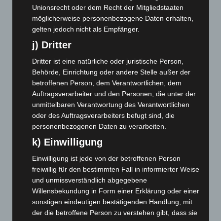
Unionsrecht oder dem Recht der Mitgliedstaaten
November 2024
(94)
möglicherweise personenbezogene Daten erhalten,
Oktober 2024
(93)
gelten jedoch nicht als Empfänger.
September 2024
(112)
j) Dritter
August 2024
(107)
Dritter ist eine natürliche oder juristische Person,
Juli 2024
(89)
Behörde, Einrichtung oder andere Stelle außer der
betroffenen Person, dem Verantwortlichen, dem
Juni 2024
(107)
Auftragsverarbeiter und den Personen, die unter der
Mai 2024
(149)
unmittelbaren Verantwortung des Verantwortlichen
oder des Auftragsverarbeiters befugt sind, die
April 2024
(102)
personenbezogenen Daten zu verarbeiten.
März 2024
(103)
k) Einwilligung
Februar 2024
(103)
Einwilligung ist jede von der betroffenen Person
Januar 2024
(111)
freiwillig für den bestimmten Fall in informierter Weise
Dezember 2023
(130)
und unmissverständlich abgegebene
November 2023
(130)
Willensbekundung in Form einer Erklärung oder einer
sonstigen eindeutigen bestätigenden Handlung, mit
Oktober 2023
(114)
der die betroffene Person zu verstehen gibt, dass sie
September 2023
(133)