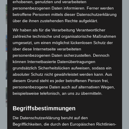
erhobenen, genutzten und verarbeiteten
Region Hannover: 21 neue
personenbezogenen Daten informieren. Ferner werden
Notfallsanitäter starten beim Roten
betroffene Personen mittels dieser Datenschutzerklärung
Kreuz
über die ihnen zustehenden Rechte aufgeklärt.
Wir haben als für die Verarbeitung Verantwortlicher
Mann läuft mit Hockeyschläger über
zahlreiche technische und organisatorische Maßnahmen
A7 – Polizei sucht Zeugen
umgesetzt, um einen möglichst lückenlosen Schutz der
über diese Internetseite verarbeiteten
personenbezogenen Daten sicherzustellen. Dennoch
können Internetbasierte Datenübertragungen
Celle: Mensch stirbt bei Bagger-Unfall
grundsätzlich Sicherheitslücken aufweisen, sodass ein
auf Baustelle
absoluter Schutz nicht gewährleistet werden kann. Aus
diesem Grund steht es jeder betroffenen Person frei,
personenbezogene Daten auch auf alternativen Wegen,
Gasleitung bei McDonald’s-Umbau in
beispielsweise telefonisch, an uns zu übermitteln.
Langenhagen beschädigt
Begriffsbestimmungen
Die Datenschutzerklärung beruht auf den
Begrifflichkeiten, die durch den Europäischen Richtlinien-