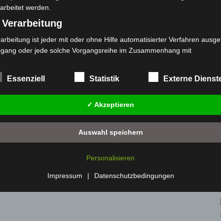
arbeitet werden.
 Verarbeitung
arbeitung ist jeder mit oder ohne Hilfe automatisierter Verfahren ausge
rgang oder jede solche Vorgangsreihe im Zusammenhang mit
rsonenbezogenen Daten wie das Erheben, das Erfassen, die Organisat
s Ordnen, die Speicherung, die Anpassung oder Veränderung, das Aus
Essenziell
Statistik
Externe Dienst
 Abfragen, die Verwendung, die Offenlegung durch Übermittlung, Verb
r eine andere Form der Bereitstellung, den Abgleich oder die Verknüp
✓ Akzeptieren
 Einschränkung, das Löschen oder die Vernichtung.
) Einschränkung der Verarbeitung
Auswahl speichern
schränkung der Verarbeitung ist die Markierung gespeicherter
sonenbezogener Daten mit dem Ziel, ihre künftige Verarbeitung
Personalisieren
nzuschränken.
 Profiling
Impressum
|
Datenschutzbedingungen
filing ist jede Art der automatisierten Verarbeitung personenbezogener
ten, die darin besteht, dass diese personenbezogenen Daten verwend
den, um bestimmte persönliche Aspekte, die sich auf eine natürliche 