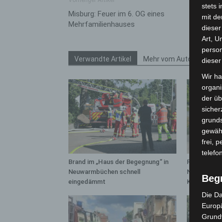
Vorheriger Artikel
stets 
Misburg: Feuer im 6. OG eines
mit de
Mehrfamilienhauses
dieser
Art, U
person
Verwandte Artikel
Mehr vom Autor
dieser
Wir ha
organ
der üb
sicher
grunds
gewähr
frei, 
telefo
Brand im „Haus der Begegnung“ in
Region Hann
Neuwarmbüchen schnell
Notfallsani
Beg
eingedämmt
Kreuz
Die Da
Europä
Grund