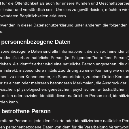
 für die Öffentlichkeit als auch für unsere Kunden und Geschäftspartne
h lesbar und verständlich sein. Um dies zu gewährleisten, möchten wir
rwendeten Begrifflichkeiten erläutern.
rwenden in dieser Datenschutzerklärung unter anderem die folgenden
fe:
bei McDonald’s-Umbau in
Anklage nach Abschaltung von
n beschädigt
„Archetyp Market“ erhoben
) personenbezogene Daten
sonenbezogene Daten sind alle Informationen, die sich auf eine identifi
r identifizierbare natürliche Person (im Folgenden "betroffene Person"
iehen. Als identifizierbar wird eine natürliche Person angesehen, die di
r indirekt, insbesondere mittels Zuordnung zu einer Kennung wie ein
men, zu einer Kennnummer, zu Standortdaten, zu einer Online-Kennu
er zu einem oder mehreren besonderen Merkmalen, die Ausdruck der
sischen, physiologischen, genetischen, psychischen, wirtschaftlichen,
turellen oder sozialen Identität dieser natürlichen Person sind, identifizi
rden kann.
 betroffene Person
roffene Person ist jede identifizierte oder identifizierbare natürliche Pe
ren personenbezogene Daten von dem für die Verarbeitung Verantwort