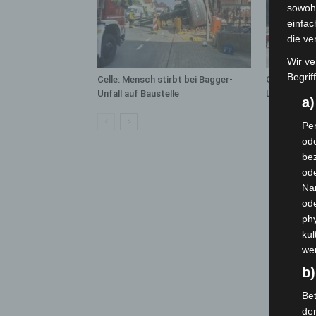
sowohl
einfac
die ve
Wir ve
Begrif
Celle: Mensch stirbt bei Bagger-
Gasleitung 
Unfall auf Baustelle
Langenhage
a
Per
ode
bez
ode
Na
od
phy
kul
we
b)
Bet
de