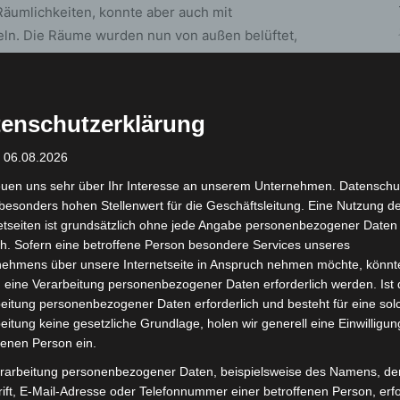
Räumlichkeiten, konnte aber auch mit
eln. Die Räume wurden nun von außen belüftet,
che. Es wurden sämtliche Räumlichkeiten in zwei
en teilweise geöffnet, ohne Erfolg.
enschutzerklärung
te danach auch nicht zu einem erneuten Auslösen.
: 06.08.2026
treter des Betreibers übergeben, ohne dass sich die
euen uns sehr über Ihr Interesse an unserem Unternehmen. Datenschu
 ermitteln ließ.
besonders hohen Stellenwert für die Geschäftsleitung. Eine Nutzung d
etseiten ist grundsätzlich ohne jede Angabe personenbezogener Daten
h. Sofern eine betroffene Person besondere Services unseres
nehmens über unsere Internetseite in Anspruch nehmen möchte, könnt
 eine Verarbeitung personenbezogener Daten erforderlich werden. Ist 
eitung personenbezogener Daten erforderlich und besteht für eine sol
eitung keine gesetzliche Grundlage, holen wir generell eine Einwilligun
fenen Person ein.
rarbeitung personenbezogener Daten, beispielsweise des Namens, de
ift, E-Mail-Adresse oder Telefonnummer einer betroffenen Person, erfo