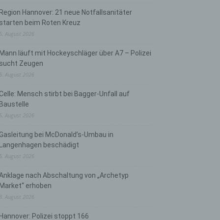
Region Hannover: 21 neue Notfallsanitäter
starten beim Roten Kreuz
5. August 2026
Mann läuft mit Hockeyschläger über A7 – Polizei
sucht Zeugen
5. August 2026
Celle: Mensch stirbt bei Bagger-Unfall auf
Baustelle
5. August 2026
Gasleitung bei McDonald’s-Umbau in
Langenhagen beschädigt
5. August 2026
Anklage nach Abschaltung von „Archetyp
Market“ erhoben
3. August 2026
Hannover: Polizei stoppt 166