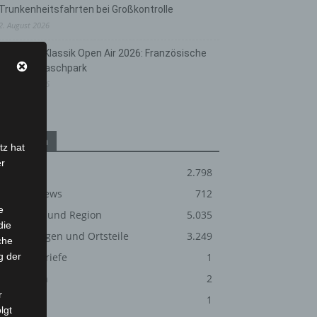
Trunkenheitsfahrten bei Großkontrolle
2. August 2026
Hannover Klassik Open Air 2026: Französische
Oper im Maschpark
2. August 2026
Kategorien
tz hat
er
Blaulicht
2.798
Corona-News
712
e
Hannover und Region
5.035
die
Langenhagen und Ortsteile
3.249
che
g der
Leserbriefe
1
Menschen
2
r
Über uns
1
lgt