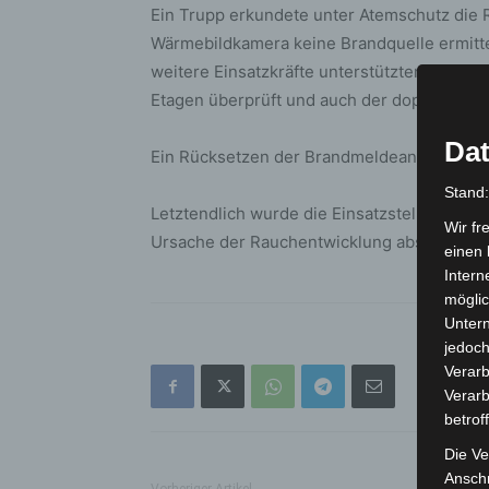
Ein Trupp erkundete unter Atemschutz die 
Wärmebildkamera keine Brandquelle ermitt
weitere Einsatzkräfte unterstützten die Su
Etagen überprüft und auch der doppelte Bod
Dat
Ein Rücksetzen der Brandmeldeanlage führ
Stand
Letztendlich wurde die Einsatzstelle an Ver
Wir fr
Ursache der Rauchentwicklung abschließend
einen 
Intern
möglic
Unter
jedoch
Verarb
Verarb
betrof
Die Ve
Anschr