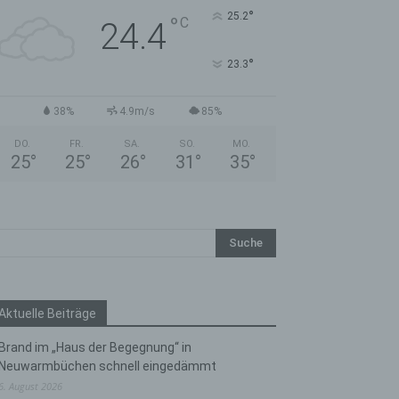
°
25.2
°
C
24.4
°
23.3
38%
4.9m/s
85%
DO.
FR.
SA.
SO.
MO.
25
°
25
°
26
°
31
°
35
°
Aktuelle Beiträge
Brand im „Haus der Begegnung“ in
Neuwarmbüchen schnell eingedämmt
6. August 2026