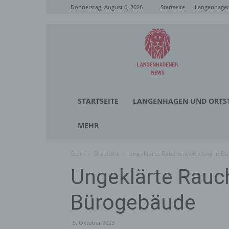
Donnerstag, August 6, 2026
Startseite
Langenhagen
Langenhagener
News
STARTSEITE
LANGENHAGEN UND ORTST
MEHR
Start
Blaulicht
Ungeklärte Rauchentwicklung in B
Ungeklärte Rauc
Bürogebäude
5. Oktober 2023