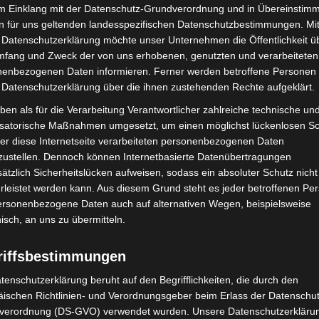
Nächster Artikel
im Einklang mit der Datenschutz-Grundverordnung und in Übereinstim
Elisabeth-Granier-Passage markiert den letzten
n für uns geltenden landesspezifischen Datenschutzbestimmungen. Mit
„Straßenausbau“ im heutigen Weiherfeld
 Datenschutzerklärung möchte unser Unternehmen die Öffentlichkeit ü
mfang und Zweck der von uns erhobenen, genutzten und verarbeiteten
enbezogenen Daten informieren. Ferner werden betroffene Personen 
 Datenschutzerklärung über die ihnen zustehenden Rechte aufgeklärt.
ben als für die Verarbeitung Verantwortlicher zahlreiche technische un
isatorische Maßnahmen umgesetzt, um einen möglichst lückenlosen S
er diese Internetseite verarbeiteten personenbezogenen Daten
zustellen. Dennoch können Internetbasierte Datenübertragungen
ätzlich Sicherheitslücken aufweisen, sodass ein absoluter Schutz nicht
leistet werden kann. Aus diesem Grund steht es jeder betroffenen Pe
personenbezogene Daten auch auf alternativen Wegen, beispielsweise
nisch, an uns zu übermitteln.
over: 21 neue
Mann läuft mit Hockeyschläger über
täter starten beim Roten
A7 – Polizei sucht Zeugen
riffsbestimmungen
tenschutzerklärung beruht auf den Begrifflichkeiten, die durch den
ischen Richtlinien- und Verordnungsgeber beim Erlass der Datenschut
verordnung (DS-GVO) verwendet wurden. Unsere Datenschutzerklärun