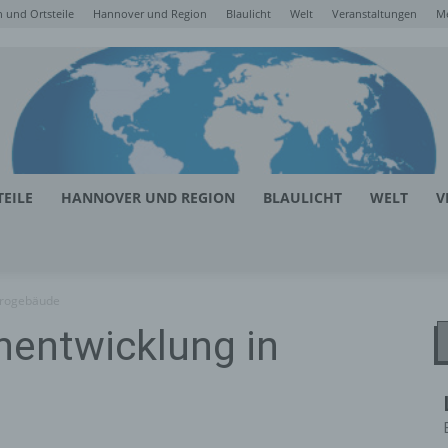
 und Ortsteile
Hannover und Region
Blaulicht
Welt
Veranstaltungen
M
EILE
HANNOVER UND REGION
BLAULICHT
WELT
V
ürogebäude
hentwicklung in