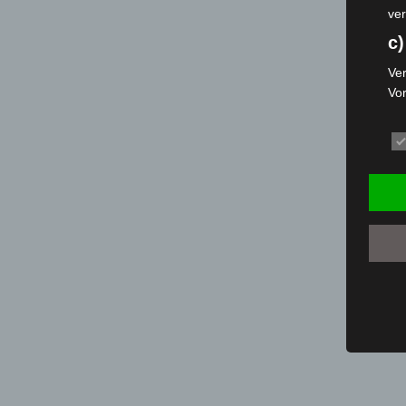
ver
c)
Ver
Vo
pe
da
das
ode
die
d
Ein
per
ei
e)
Pro
Da
wer