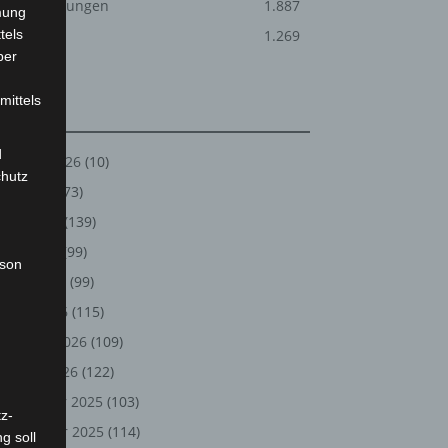
Veranstaltungen
1.887
mung
tels
Welt
1.269
ber
mittels
Archiv
d
August 2026
(10)
chutz
Juli 2026
(73)
Juni 2026
(139)
Mai 2026
(99)
rson
April 2026
(99)
März 2026
(115)
Februar 2026
(109)
Januar 2026
(122)
Dezember 2025
(103)
z-
November 2025
(114)
g soll