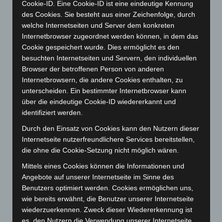
Mai 2024
(149)
Cookie-ID. Eine Cookie-ID ist eine eindeutige Kennung
des Cookies. Sie besteht aus einer Zeichenfolge, durch
April 2024
(102)
welche Internetseiten und Server dem konkreten
März 2024
(103)
Internetbrowser zugeordnet werden können, in dem das
Februar 2024
(103)
Cookie gespeichert wurde. Dies ermöglicht es den
besuchten Internetseiten und Servern, den individuellen
Januar 2024
(111)
Browser der betroffenen Person von anderen
Dezember 2023
(130)
Internetbrowsern, die andere Cookies enthalten, zu
November 2023
(130)
unterscheiden. Ein bestimmter Internetbrowser kann
über die eindeutige Cookie-ID wiedererkannt und
Oktober 2023
(114)
identifiziert werden.
September 2023
(133)
Durch den Einsatz von Cookies kann den Nutzern dieser
August 2023
(134)
Internetseite nutzerfreundlichere Services bereitstellen,
Juli 2023
(118)
die ohne die Cookie-Setzung nicht möglich wären.
Juni 2023
(142)
Mittels eines Cookies können die Informationen und
Angebote auf unserer Internetseite im Sinne des
Mai 2023
(139)
Benutzers optimiert werden. Cookies ermöglichen uns,
April 2023
(155)
wie bereits erwähnt, die Benutzer unserer Internetseite
März 2023
(174)
wiederzuerkennen. Zweck dieser Wiedererkennung ist
es, den Nutzern die Verwendung unserer Internetseite