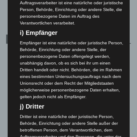
Mann läuft mit Hockeyschläger über A7 – Polizei sucht
Auftragsverarbeiter ist eine natürliche oder juristische
Zeugen
Person, Behörde, Einrichtung oder andere Stelle, die
5. August 2026
personenbezogene Daten im Auftrag des
Verantwortlichen verarbeitet.
i) Empfänger
Kategorien
Empfänger ist eine natürliche oder juristische Person,
Behörde, Einrichtung oder andere Stelle, der
Blaulicht
2.799
personenbezogene Daten offengelegt werden,
Corona-News
712
unabhängig davon, ob es sich bei ihr um einen
Dritten handelt oder nicht. Behörden, die im Rahmen
Hannover und Region
5.039
eines bestimmten Untersuchungsauftrags nach dem
Langenhagen und Ortsteile
3.252
Unionsrecht oder dem Recht der Mitgliedstaaten
Leserbriefe
1
möglicherweise personenbezogene Daten erhalten,
gelten jedoch nicht als Empfänger.
Menschen
2
j) Dritter
Über uns
1
Veranstaltungen
1.889
Dritter ist eine natürliche oder juristische Person,
Behörde, Einrichtung oder andere Stelle außer der
Welt
1.272
betroffenen Person, dem Verantwortlichen, dem
Auftragsverarbeiter und den Personen, die unter der