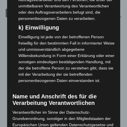
unmittelbaren Verantwortung des Verantwortlichen
oder des Auftragsverarbeiters befugt sind, die
Archiv
personenbezogenen Daten zu verarbeiten.
August 2026
(15)
k) Einwilligung
Juli 2026
(73)
Einwilligung ist jede von der betroffenen Person
Juni 2026
(139)
freiwillig für den bestimmten Fall in informierter Weise
und unmissverständlich abgegebene
Mai 2026
(99)
Willensbekundung in Form einer Erklärung oder einer
April 2026
(99)
sonstigen eindeutigen bestätigenden Handlung, mit
März 2026
(115)
der die betroffene Person zu verstehen gibt, dass sie
mit der Verarbeitung der sie betreffenden
Februar 2026
(109)
personenbezogenen Daten einverstanden ist.
Januar 2026
(122)
Dezember 2025
(103)
Name und Anschrift des für die
November 2025
(114)
Verarbeitung Verantwortlichen
Oktober 2025
(112)
Verantwortlicher im Sinne der Datenschutz-
September 2025
(93)
Grundverordnung, sonstiger in den Mitgliedstaaten der
Europäischen Union geltenden Datenschutzgesetze und