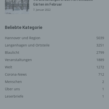
einen oder mehrere Auftragsverarbeiter, beispielsweise
Gärten im Februar
einen Paketdienstleister, veranlassen, der die
7. Januar 2022
personenbezogenen Daten ebenfalls ausschließlich für
eine interne Verwendung, die dem für die Verarbeitung
Verantwortlichen zuzurechnen ist, nutzt.
Beliebte Kategorie
Durch eine Registrierung auf der Internetseite des für die
Verarbeitung Verantwortlichen wird ferner die vom
Hannover und Region
5039
Internet-Service-Provider (ISP) der betroffenen Person
Langenhagen und Ortsteile
3251
vergebene IP-Adresse, das Datum sowie die Uhrzeit der
Registrierung gespeichert. Die Speicherung dieser Daten
Blaulicht
2799
erfolgt vor dem Hintergrund, dass nur so der Missbrauch
Veranstaltungen
1889
unserer Dienste verhindert werden kann, und diese
Welt
1272
Daten im Bedarfsfall ermöglichen, begangene Straftaten
aufzuklären. Insofern ist die Speicherung dieser Daten
Corona-News
712
zur Absicherung des für die Verarbeitung
Menschen
2
Verantwortlichen erforderlich. Eine Weitergabe dieser
Über uns
1
Daten an Dritte erfolgt grundsätzlich nicht, sofern keine
gesetzliche Pflicht zur Weitergabe besteht oder die
Leserbriefe
1
Weitergabe der Strafverfolgung dient.
Die Registrierung der betroffenen Person unter