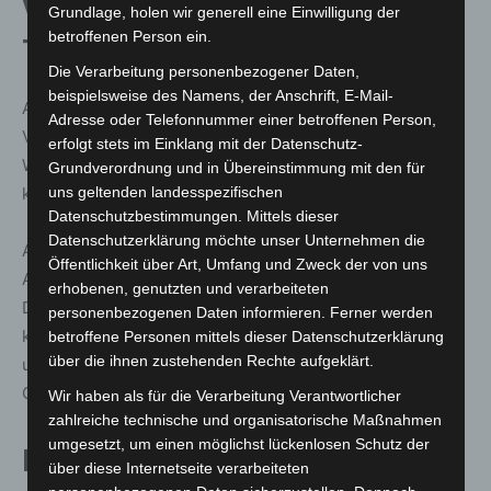
Verhaltenstipps an Haustür und
Grundlage, holen wir generell eine Einwilligung der
betroffenen Person ein.
Telefon
Die Verarbeitung personenbezogener Daten,
beispielsweise des Namens, der Anschrift, E-Mail-
An der Haustür sollten Verbraucher ungebetenen
Adresse oder Telefonnummer einer betroffenen Person,
Vertretern grundsätzlich keinen Zutritt gewähren.
erfolgt stets im Einklang mit der Datenschutz-
Weigern sich Personen trotz Aufforderung zu gehen,
Grundverordnung und in Übereinstimmung mit den für
kann die Polizei hinzugezogen werden.
uns geltenden landesspezifischen
Datenschutzbestimmungen. Mittels dieser
Datenschutzerklärung möchte unser Unternehmen die
Auch
am Telefon ist Vorsicht geboten
: Unerwünschte
Öffentlichkeit über Art, Umfang und Zweck der von uns
Anrufe sollten sofort beendet werden, ohne persönliche
erhobenen, genutzten und verarbeiteten
Daten zu bestätigen oder weiterzugeben. Ein
personenbezogenen Daten informieren. Ferner werden
konsequentes Vorgehen schützt effektiv vor
betroffene Personen mittels dieser Datenschutzerklärung
über die ihnen zustehenden Rechte aufgeklärt.
untergeschobenen Verträgen und unseriösen
Geschäftspraktiken.
Wir haben als für die Verarbeitung Verantwortlicher
zahlreiche technische und organisatorische Maßnahmen
umgesetzt, um einen möglichst lückenlosen Schutz der
Beratung der Verbraucherzentrale
über diese Internetseite verarbeiteten