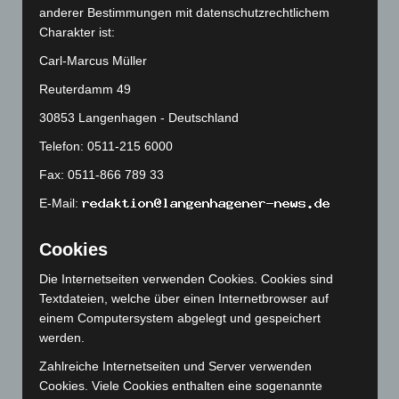
August 2025
(90)
anderer Bestimmungen mit datenschutzrechtlichem
Juli 2025
(90)
Charakter ist:
Juni 2025
(103)
Carl-Marcus Müller
Mai 2025
(112)
Reuterdamm 49
April 2025
(88)
30853 Langenhagen - Deutschland
März 2025
(111)
Telefon: 0511-215 6000
Februar 2025
(96)
Fax: 0511-866 789 33
Januar 2025
(88)
E-Mail:
Dezember 2024
(89)
November 2024
(94)
Cookies
Oktober 2024
(93)
Die Internetseiten verwenden Cookies. Cookies sind
September 2024
(112)
Textdateien, welche über einen Internetbrowser auf
einem Computersystem abgelegt und gespeichert
August 2024
(107)
werden.
Juli 2024
(89)
Zahlreiche Internetseiten und Server verwenden
Juni 2024
(107)
Cookies. Viele Cookies enthalten eine sogenannte