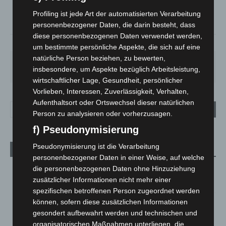
23.5
Profiling ist jede Art der automatisierten Verarbeitung
°
22.2
personenbezogener Daten, die darin besteht, dass
diese personenbezogenen Daten verwendet werden,
53%
1.3m/s
72%
um bestimmte persönliche Aspekte, die sich auf eine
natürliche Person beziehen, zu bewerten,
MO.
DI.
MI.
DO.
FR.
insbesondere, um Aspekte bezüglich Arbeitsleistung,
27
°
25
°
26
°
30
°
34
°
wirtschaftlicher Lage, Gesundheit, persönlicher
Vorlieben, Interessen, Zuverlässigkeit, Verhalten,
Aufenthaltsort oder Ortswechsel dieser natürlichen
Person zu analysieren oder vorherzusagen.
f) Pseudonymisierung
Pseudonymisierung ist die Verarbeitung
Aktuelle Beiträge
personenbezogener Daten in einer Weise, auf welche
die personenbezogenen Daten ohne Hinzuziehung
M’era Luna 2026: 25.000 Fans feiern in Hildesheim
zusätzlicher Informationen nicht mehr einer
10. August 2026
spezifischen betroffenen Person zugeordnet werden
können, sofern diese zusätzlichen Informationen
Kunst trifft Weingenuss: Barbara-Susann Mehring zeigt ihre
Werke im Jacques’ Wein-Depot Isernhagen
gesondert aufbewahrt werden und technischen und
organisatorischen Maßnahmen unterliegen, die
8. August 2026