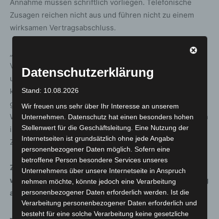
Annahme müssen schriftlich vorliegen. Telefonische
Zusagen reichen nicht aus und führen nicht zu einem
wirksamen Vertragsabschluss.
„Trotzdem raten wir dringend dazu, untergeschobene
Verträge umgehend zu bestreiten. Betroffene sollten
Datenschutzerklärung
unmittelbar ihren aktuellen Energieversorger
kontaktieren und klarstellen, dass kein Vertragswechsel
Stand: 10.08.2026
gewünscht ist. Insbesondere bei Stromverträgen ist ein
Wir freuen uns sehr über Ihr Interesse an unserem
Wechsel mittlerweile sehr schnell durchgeführt und kann
Unternehmen. Datenschutz hat einen besonders hohen
Stellenwert für die Geschäftsleitung. Eine Nutzung der
in der Regel nicht rückgängig gemacht werden“, so
Internetseiten ist grundsätzlich ohne jede Angabe
Zietlow-Zahl.
personenbezogener Daten möglich. Sofern eine
betroffene Person besondere Services unseres
Zudem sollten E-Mails und Briefe sorgfältig geprüft
Unternehmens über unsere Internetseite in Anspruch
werden, da Vertragsbestätigungen häufig wie Werbung
nehmen möchte, könnte jedoch eine Verarbeitung
aussehen und leicht übersehen werden.
personenbezogener Daten erforderlich werden. Ist die
Verarbeitung personenbezogener Daten erforderlich und
besteht für eine solche Verarbeitung keine gesetzliche