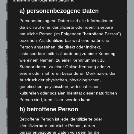
anderem die folgenden Begriffe:
Verwandte Artikel
Mehr vom Autor
a) personenbezogene Daten
Personenbezogene Daten sind alle Informationen,
M’era Luna 2026: 25.000 Fans feiern in
die sich auf eine identifizierte oder identifizierbare
Hildesheim
natürliche Person (im Folgenden "betroffene Person")
beziehen. Als identifizierbar wird eine natürliche
Person angesehen, die direkt oder indirekt,
Kunst trifft Weingenuss: Barbara-
insbesondere mittels Zuordnung zu einer Kennung
Susann Mehring zeigt ihre Werke im
wie einem Namen, zu einer Kennnummer, zu
Jacques’ Wein-Depot Isernhagen
Standortdaten, zu einer Online-Kennung oder zu
einem oder mehreren besonderen Merkmalen, die
Ausdruck der physischen, physiologischen,
A2: Zweite Turbobaustelle startet
genetischen, psychischen, wirtschaftlichen,
zwischen Hannover-West und
kulturellen oder sozialen Identität dieser natürlichen
Bothfeld
Person sind, identifiziert werden kann.
b) betroffene Person
Niedersachsen: Feuerwehrkräfte
kehren nach Waldbrandeinsatz aus
Betroffene Person ist jede identifizierte oder
Spanien zurück
identifizierbare natürliche Person, deren
personenbezogene Daten von dem für die