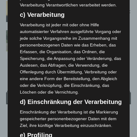
Hannover: Erste Tigermücken-
Verarbeitung Verantwortlichen verarbeitet werden.
Population in Niedersachsen entdeckt
c) Verarbeitung
Verarbeitung ist jeder mit oder ohne Hilfe
automatisierter Verfahren ausgeführte Vorgang oder
Brand im „Haus der Begegnung“ in
jede solche Vorgangsreihe im Zusammenhang mit
Neuwarmbüchen schnell eingedämmt
personenbezogenen Daten wie das Erheben, das
Erfassen, die Organisation, das Ordnen, die
Speicherung, die Anpassung oder Veränderung, das
Auslesen, das Abfragen, die Verwendung, die
Offenlegung durch Übermittlung, Verbreitung oder
eine andere Form der Bereitstellung, den Abgleich
oder die Verknüpfung, die Einschränkung, das
Löschen oder die Vernichtung.
Wetter
d) Einschränkung der Verarbeitung
Einschränkung der Verarbeitung ist die Markierung
LANGENHAGEN
gespeicherter personenbezogener Daten mit dem
Überwiegend Bewölkt
Ziel, ihre künftige Verarbeitung einzuschränken.
°
24.5
°
e) Profiling
C