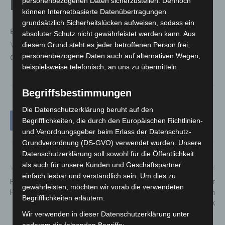
personenbezogenen Daten sicherzustellen. Dennoch
Niedersachsen
können Internetbasierte Datenübertragungen
grundsätzlich Sicherheitslücken aufweisen, sodass ein
Bei Unsicherheiten oder konkreten Problemen bietet die
absoluter Schutz nicht gewährleistet werden kann. Aus
Verbraucherzentrale Niedersachsen
Unterstützung – vor
diesem Grund steht es jeder betroffenen Person frei,
personenbezogene Daten auch auf alternativen Wegen,
Ort, telefonisch und per Video.
beispielsweise telefonisch, an uns zu übermitteln.
Begriffsbestimmungen
Die Datenschutzerklärung beruht auf den
Begrifflichkeiten, die durch den Europäischen Richtlinien-
und Verordnungsgeber beim Erlass der Datenschutz-
Grundverordnung (DS-GVO) verwendet wurden. Unsere
Datenschutzerklärung soll sowohl für die Öffentlichkeit
als auch für unsere Kunden und Geschäftspartner
Vorheriger Artikel
Nächster Artikel
einfach lesbar und verständlich sein. Um dies zu
Bewaffneter Täter in
Nikolaus-Aktion der Feuerwehr
gewährleisten, möchten wir vorab die verwendeten
Hannover auf der Flucht
Hannover begeistert Kinder in
Begrifflichkeiten erläutern.
der MHH-Kinderklinik
Wir verwenden in dieser Datenschutzerklärung unter