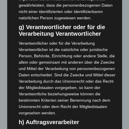
gewährleisten, dass die personenbezogenen Daten
A2: Zweite Turbobaustelle startet zwischen Hannover-West
nicht einer identifizierten oder identifizierbaren
und Bothfeld
natürlichen Person zugewiesen werden.
8. August 2026
g) Verantwortlicher oder für die
Verarbeitung Verantwortlicher
Niedersachsen: Feuerwehrkräfte kehren nach
Waldbrandeinsatz aus Spanien zurück
Verantwortlicher oder für die Verarbeitung
7. August 2026
Verantwortlicher ist die natürliche oder juristische
Person, Behörde, Einrichtung oder andere Stelle, die
Hannover: Erste Tigermücken-Population in Niedersachsen
allein oder gemeinsam mit anderen über die Zwecke
entdeckt
und Mittel der Verarbeitung von personenbezogenen
7. August 2026
Daten entscheidet. Sind die Zwecke und Mittel dieser
Verarbeitung durch das Unionsrecht oder das Recht
Brand im „Haus der Begegnung“ in Neuwarmbüchen schnell
der Mitgliedstaaten vorgegeben, so kann der
eingedämmt
Verantwortliche beziehungsweise können die
6. August 2026
bestimmten Kriterien seiner Benennung nach dem
Region Hannover: 21 neue Notfallsanitäter starten beim
Unionsrecht oder dem Recht der Mitgliedstaaten
Roten Kreuz
vorgesehen werden.
5. August 2026
h) Auftragsverarbeiter