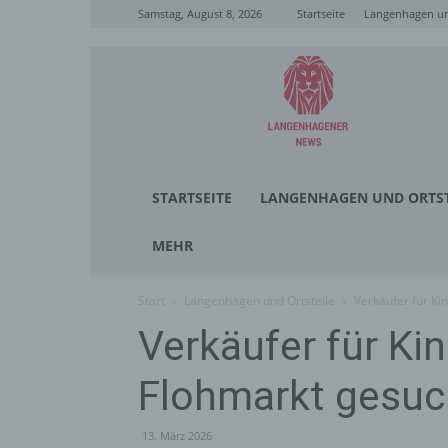
Samstag, August 8, 2026
Startseite
Langenhagen un
Langenhagener
News
STARTSEITE
LANGENHAGEN UND ORTST
MEHR
Start
Langenhagen und Ortsteile
Verkäufer für Ki
Verkäufer für Ki
Flohmarkt gesuc
13. März 2026