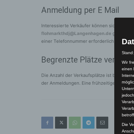
Anmeldung per E Mail
Interessierte Verkäufer können sich
ab sof
flohmarkthdj@Langenhagen.de
gesendet w
Dat
einer Telefonnummer erforderlich.
Stand
Begrenzte Plätze verfügb
Wir fr
einen 
Die Anzahl der Verkaufsplätze ist begrenzt.
Intern
möglic
der Anmeldungen. Eine frühzeitige Anmeld
Unter
jedoch
Verarb
Verarb
betrof
Die Ve
Anschr