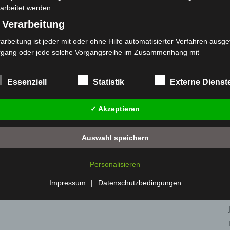
arbeitet werden.
 Verarbeitung
arbeitung ist jeder mit oder ohne Hilfe automatisierter Verfahren ausge
rgang oder jede solche Vorgangsreihe im Zusammenhang mit
rsonenbezogenen Daten wie das Erheben, das Erfassen, die Organisat
s Ordnen, die Speicherung, die Anpassung oder Veränderung, das Aus
Essenziell
Statistik
Externe Dienst
 Abfragen, die Verwendung, die Offenlegung durch Übermittlung, Verb
r eine andere Form der Bereitstellung, den Abgleich oder die Verknüp
✓ Akzeptieren
 Einschränkung, das Löschen oder die Vernichtung.
) Einschränkung der Verarbeitung
Auswahl speichern
schränkung der Verarbeitung ist die Markierung gespeicherter
sonenbezogener Daten mit dem Ziel, ihre künftige Verarbeitung
Personalisieren
nzuschränken.
 Profiling
Impressum
|
Datenschutzbedingungen
filing ist jede Art der automatisierten Verarbeitung personenbezogener
ten, die darin besteht, dass diese personenbezogenen Daten verwend
den, um bestimmte persönliche Aspekte, die sich auf eine natürliche 