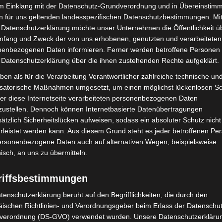
im Einklang mit der Datenschutz-Grundverordnung und in Übereinstim
n für uns geltenden landesspezifischen Datenschutzbestimmungen. Mit
 Datenschutzerklärung möchte unser Unternehmen die Öffentlichkeit ü
Nächster Artikel
mfang und Zweck der von uns erhobenen, genutzten und verarbeiteten
Betriebsversammlung bei ÜSTRA Reisen
enbezogenen Daten informieren. Ferner werden betroffene Personen 
 Datenschutzerklärung über die ihnen zustehenden Rechte aufgeklärt.
ben als für die Verarbeitung Verantwortlicher zahlreiche technische un
isatorische Maßnahmen umgesetzt, um einen möglichst lückenlosen S
er diese Internetseite verarbeiteten personenbezogenen Daten
zustellen. Dennoch können Internetbasierte Datenübertragungen
ätzlich Sicherheitslücken aufweisen, sodass ein absoluter Schutz nicht
leistet werden kann. Aus diesem Grund steht es jeder betroffenen Pe
personenbezogene Daten auch auf alternativen Wegen, beispielsweise
nisch, an uns zu übermitteln.
riffsbestimmungen
mit Hockeyschläger über
Gasleitung bei McDonald’s-Umbau in
i sucht Zeugen
Langenhagen beschädigt
tenschutzerklärung beruht auf den Begrifflichkeiten, die durch den
ischen Richtlinien- und Verordnungsgeber beim Erlass der Datenschut
verordnung (DS-GVO) verwendet wurden. Unsere Datenschutzerklärun