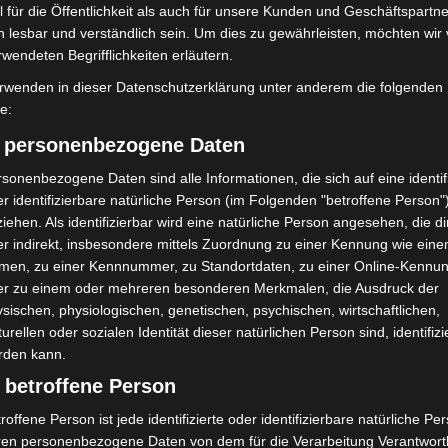
 für die Öffentlichkeit als auch für unsere Kunden und Geschäftspartne
h lesbar und verständlich sein. Um dies zu gewährleisten, möchten wir
rwendeten Begrifflichkeiten erläutern.
rwenden in dieser Datenschutzerklärung unter anderem die folgenden
fe:
) personenbezogene Daten
: Autofahrer mit 3,17
Blaulichtmeile Langenhagen 2026:
s dem Verkehr gezogen
Polizei, Feuerwehr und Rettung
sonenbezogene Daten sind alle Informationen, die sich auf eine identifi
hautnah erleben
r identifizierbare natürliche Person (im Folgenden "betroffene Person"
iehen. Als identifizierbar wird eine natürliche Person angesehen, die di
r indirekt, insbesondere mittels Zuordnung zu einer Kennung wie ein
men, zu einer Kennnummer, zu Standortdaten, zu einer Online-Kennu
er zu einem oder mehreren besonderen Merkmalen, die Ausdruck der
sischen, physiologischen, genetischen, psychischen, wirtschaftlichen,
turellen oder sozialen Identität dieser natürlichen Person sind, identifizi
rden kann.
 betroffene Person
roffene Person ist jede identifizierte oder identifizierbare natürliche Pe
ren personenbezogene Daten von dem für die Verarbeitung Verantwort