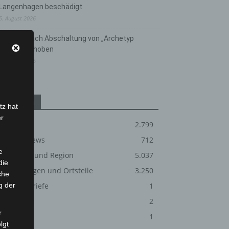
Langenhagen beschädigt
5. August 2026
Anklage nach Abschaltung von „Archetyp
Market“ erhoben
3. August 2026
Kategorien
tz hat
er
Blaulicht
2.799
Corona-News
712
e
Hannover und Region
5.037
die
Langenhagen und Ortsteile
3.250
che
g der
Leserbriefe
1
Menschen
2
r
Über uns
1
lgt