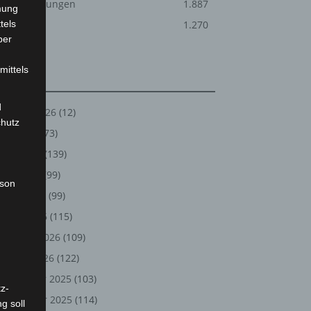
Veranstaltungen
1.887
mung
tels
Welt
1.270
ber
mittels
Archiv
d
August 2026
(12)
chutz
Juli 2026
(73)
Juni 2026
(139)
Mai 2026
(99)
rson
April 2026
(99)
März 2026
(115)
Februar 2026
(109)
Januar 2026
(122)
Dezember 2025
(103)
z-
November 2025
(114)
g soll