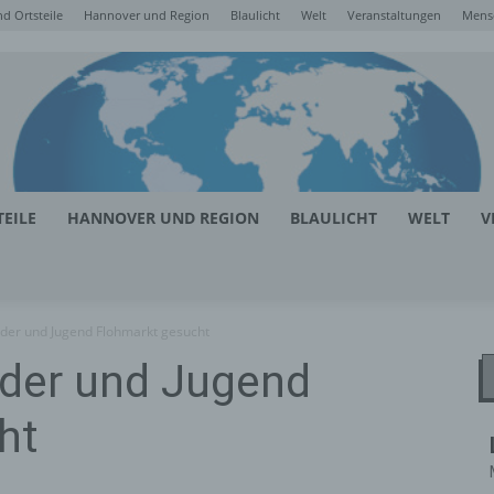
d Ortsteile
Hannover und Region
Blaulicht
Welt
Veranstaltungen
Mens
EILE
HANNOVER UND REGION
BLAULICHT
WELT
V
nder und Jugend Flohmarkt gesucht
nder und Jugend
ht