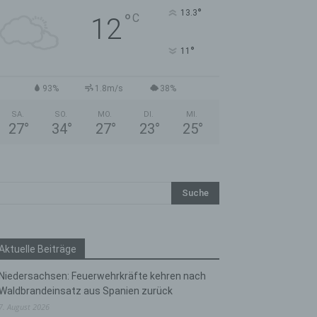
°
13.3
°
C
12
°
11
93%
1.8m/s
38%
SA.
SO.
MO.
DI.
MI.
27
°
34
°
27
°
23
°
25
°
Aktuelle Beiträge
Niedersachsen: Feuerwehrkräfte kehren nach
Waldbrandeinsatz aus Spanien zurück
7. August 2026