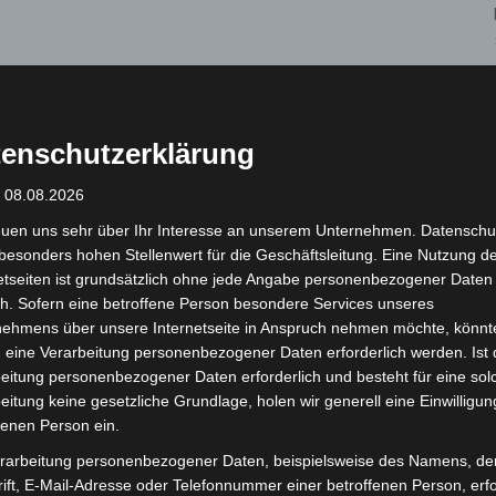
ort per E Mail anmelden
. Die Anmeldung sollte an
erden. Für eventuelle Rückfragen ist die Angabe
enschutzerklärung
: 08.08.2026
ar
euen uns sehr über Ihr Interesse an unserem Unternehmen. Datenschu
besonders hohen Stellenwert für die Geschäftsleitung. Eine Nutzung d
 Die Vergabe erfolgt in der Reihenfolge des Eingangs
etseiten ist grundsätzlich ohne jede Angabe personenbezogener Daten
h. Sofern eine betroffene Person besondere Services unseres
ung wird daher empfohlen.
nehmens über unsere Internetseite in Anspruch nehmen möchte, könnt
 eine Verarbeitung personenbezogener Daten erforderlich werden. Ist 
eitung personenbezogener Daten erforderlich und besteht für eine sol
eitung keine gesetzliche Grundlage, holen wir generell eine Einwilligun
fenen Person ein.
rarbeitung personenbezogener Daten, beispielsweise des Namens, de
ift, E-Mail-Adresse oder Telefonnummer einer betroffenen Person, erfo