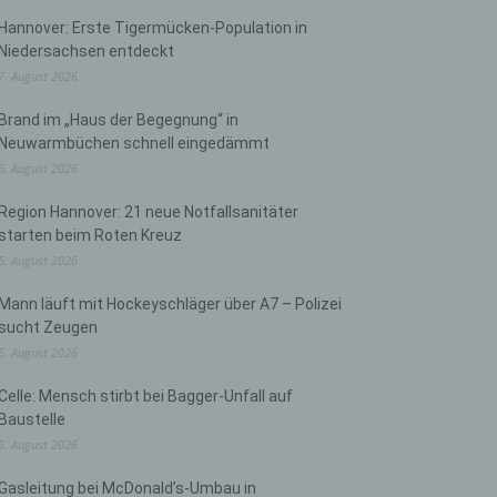
Hannover: Erste Tigermücken-Population in
Niedersachsen entdeckt
7. August 2026
Brand im „Haus der Begegnung“ in
Neuwarmbüchen schnell eingedämmt
6. August 2026
Region Hannover: 21 neue Notfallsanitäter
starten beim Roten Kreuz
5. August 2026
Mann läuft mit Hockeyschläger über A7 – Polizei
sucht Zeugen
5. August 2026
Celle: Mensch stirbt bei Bagger-Unfall auf
Baustelle
5. August 2026
Gasleitung bei McDonald’s-Umbau in