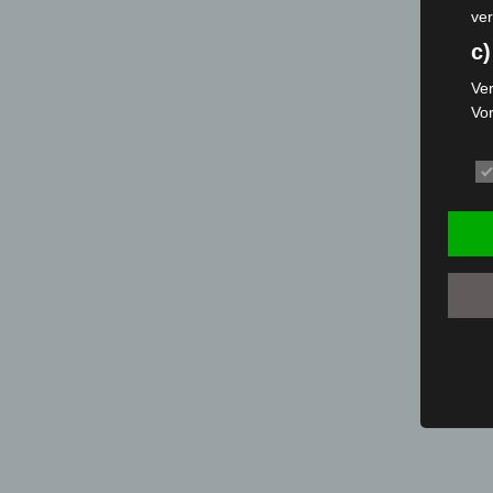
ver
c)
Ver
Vo
pe
da
das
ode
die
d
Ein
per
ei
e)
Pro
Da
wer