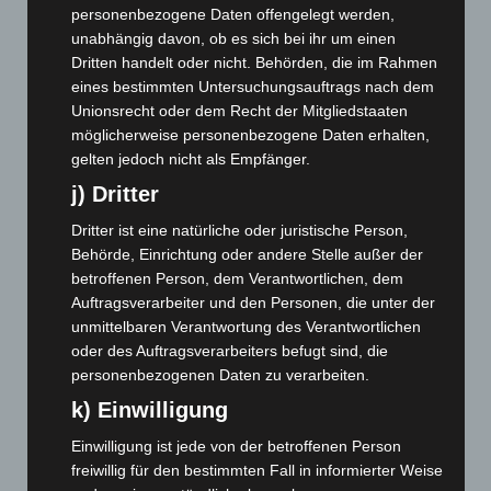
personenbezogene Daten offengelegt werden,
Dezember 2025
(103)
unabhängig davon, ob es sich bei ihr um einen
November 2025
(114)
Dritten handelt oder nicht. Behörden, die im Rahmen
Oktober 2025
(112)
eines bestimmten Untersuchungsauftrags nach dem
Unionsrecht oder dem Recht der Mitgliedstaaten
September 2025
(93)
möglicherweise personenbezogene Daten erhalten,
August 2025
(90)
gelten jedoch nicht als Empfänger.
Juli 2025
(90)
j) Dritter
Juni 2025
(103)
Dritter ist eine natürliche oder juristische Person,
Mai 2025
(112)
Behörde, Einrichtung oder andere Stelle außer der
April 2025
(88)
betroffenen Person, dem Verantwortlichen, dem
Auftragsverarbeiter und den Personen, die unter der
März 2025
(111)
unmittelbaren Verantwortung des Verantwortlichen
Februar 2025
(96)
oder des Auftragsverarbeiters befugt sind, die
personenbezogenen Daten zu verarbeiten.
Januar 2025
(88)
k) Einwilligung
Dezember 2024
(89)
November 2024
(94)
Einwilligung ist jede von der betroffenen Person
freiwillig für den bestimmten Fall in informierter Weise
Oktober 2024
(93)