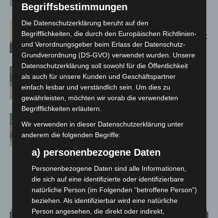
Spanien zurück
Begriffsbestimmungen
Die Datenschutzerklärung beruht auf den
Hannover: Erste Tigermücken-
Begrifflichkeiten, die durch den Europäischen Richtlinien-
Population in Niedersachsen entdeckt
und Verordnungsgeber beim Erlass der Datenschutz-
Grundverordnung (DS-GVO) verwendet wurden. Unsere
Datenschutzerklärung soll sowohl für die Öffentlichkeit
Brand im „Haus der Begegnung“ in
als auch für unsere Kunden und Geschäftspartner
Neuwarmbüchen schnell eingedämmt
einfach lesbar und verständlich sein. Um dies zu
gewährleisten, möchten wir vorab die verwendeten
Begrifflichkeiten erläutern.
Region Hannover: 21 neue
Wir verwenden in dieser Datenschutzerklärung unter
Notfallsanitäter starten beim Roten
anderem die folgenden Begriffe:
Kreuz
a) personenbezogene Daten
Personenbezogene Daten sind alle Informationen,
die sich auf eine identifizierte oder identifizierbare
natürliche Person (im Folgenden "betroffene Person")
beziehen. Als identifizierbar wird eine natürliche
Person angesehen, die direkt oder indirekt,