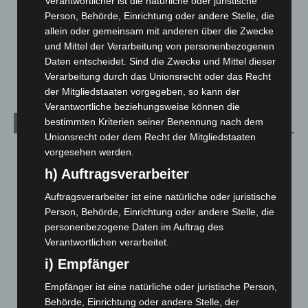
Verantwortlicher ist die natürliche oder juristische
Menschen
2
Person, Behörde, Einrichtung oder andere Stelle, die
Über uns
1
allein oder gemeinsam mit anderen über die Zwecke
Veranstaltungen
1.888
und Mittel der Verarbeitung von personenbezogenen
Daten entscheidet. Sind die Zwecke und Mittel dieser
Welt
1.271
Verarbeitung durch das Unionsrecht oder das Recht
der Mitgliedstaaten vorgegeben, so kann der
Verantwortliche beziehungsweise können die
bestimmten Kriterien seiner Benennung nach dem
Archiv
Unionsrecht oder dem Recht der Mitgliedstaaten
vorgesehen werden.
August 2026
(14)
h) Auftragsverarbeiter
Juli 2026
(73)
Juni 2026
(139)
Auftragsverarbeiter ist eine natürliche oder juristische
Person, Behörde, Einrichtung oder andere Stelle, die
Mai 2026
(99)
personenbezogene Daten im Auftrag des
April 2026
(99)
Verantwortlichen verarbeitet.
März 2026
(115)
i) Empfänger
Februar 2026
(109)
Empfänger ist eine natürliche oder juristische Person,
Januar 2026
(122)
Behörde, Einrichtung oder andere Stelle, der