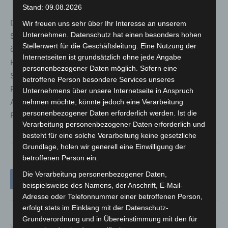
Stand: 09.08.2026
Die Polizei Hannover empfiehlt, für die Anreise zum
Wir freuen uns sehr über Ihr Interesse an unserem
Unternehmen. Datenschutz hat einen besonders hohen
Stadion ausreichend Zeit einzuplanen und möglichst den
Stellenwert für die Geschäftsleitung. Eine Nutzung der
öffentlichen Personennahverkehr zu nutzen. Für
Internetseiten ist grundsätzlich ohne jede Angabe
Heimfans stehen gebührenpflichtige Parkplätze auf dem
personenbezogener Daten möglich. Sofern eine
Schützenplatz zur Verfügung. Gästefans können den
betroffene Person besondere Services unseres
Parkplatz der Firma Komatsu in der Marianne-Baecker-
Unternehmens über unsere Internetseite in Anspruch
Allee nutzen. Busparkplätze für Gäste stehen am
nehmen möchte, könnte jedoch eine Verarbeitung
personenbezogener Daten erforderlich werden. Ist die
Ferdinand-Wilhelm-Fricke-Weg zur Verfügung.
Verarbeitung personenbezogener Daten erforderlich und
besteht für eine solche Verarbeitung keine gesetzliche
Grundlage, holen wir generell eine Einwilligung der
betroffenen Person ein.
Die Verarbeitung personenbezogener Daten,
beispielsweise des Namens, der Anschrift, E-Mail-
Adresse oder Telefonnummer einer betroffenen Person,
erfolgt stets im Einklang mit der Datenschutz-
Grundverordnung und in Übereinstimmung mit den für
Vorheriger Artikel
Nächster Artikel