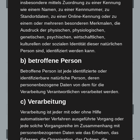
Wetter
insbesondere mittels Zuordnung zu einer Kennung
wie einem Namen, zu einer Kennnummer, zu
Standortdaten, zu einer Online-Kennung oder zu
LANGENHAGEN
einem oder mehreren besonderen Merkmalen, die
Bedeckt
Ausdruck der physischen, physiologischen,
°
genetischen, psychischen, wirtschaftlichen,
15
°
C
14.8
kulturellen oder sozialen Identität dieser natürlichen
°
Person sind, identifiziert werden kann.
13.8
b) betroffene Person
75%
2.9m/s
90%
Betroffene Person ist jede identifizierte oder
identifizierbare natürliche Person, deren
SO.
MO.
DI.
MI.
DO.
personenbezogene Daten von dem für die
33
°
27
°
23
°
26
°
25
°
Verarbeitung Verantwortlichen verarbeitet werden.
c) Verarbeitung
Verarbeitung ist jeder mit oder ohne Hilfe
automatisierter Verfahren ausgeführte Vorgang oder
jede solche Vorgangsreihe im Zusammenhang mit
personenbezogenen Daten wie das Erheben, das
Aktuelle Beiträge
Erfassen, die Organisation, das Ordnen, die