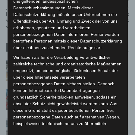
uns geltenden landesspezifischen
„Catcalling is OVER in
Einbahnstraßen-Regelung für
Datenschutzbestimmungen. Mittels dieser
HannOVER!“ – Aktion gegen
Autobahnbrücken im Airport
Datenschutzerklärung möchte unser Unternehmen die
verbale sexuelle Belästigungen
Business Park
Öffentlichkeit über Art, Umfang und Zweck der von uns
von Frauen
erhobenen, genutzten und verarbeiteten
personenbezogenen Daten informieren. Ferner werden
betroffene Personen mittels dieser Datenschutzerklärung
über die ihnen zustehenden Rechte aufgeklärt.
Verwandte Artikel
Mehr vom Autor
Wir haben als für die Verarbeitung Verantwortlicher
Kunst trifft Weingenuss: Barbara-
zahlreiche technische und organisatorische Maßnahmen
Susann Mehring zeigt ihre Werke im
umgesetzt, um einen möglichst lückenlosen Schutz der
Jacques’ Wein-Depot Isernhagen
über diese Internetseite verarbeiteten
personenbezogenen Daten sicherzustellen. Dennoch
können Internetbasierte Datenübertragungen
A2: Zweite Turbobaustelle startet
grundsätzlich Sicherheitslücken aufweisen, sodass ein
zwischen Hannover-West und
absoluter Schutz nicht gewährleistet werden kann. Aus
Bothfeld
diesem Grund steht es jeder betroffenen Person frei,
personenbezogene Daten auch auf alternativen Wegen,
Niedersachsen: Feuerwehrkräfte
beispielsweise telefonisch, an uns zu übermitteln.
kehren nach Waldbrandeinsatz aus