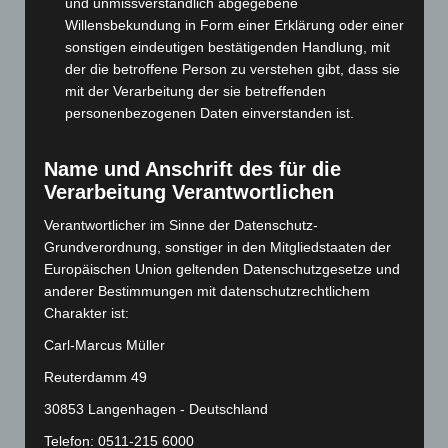
und unmissverständlich abgegebene
September 2024
(112)
Willensbekundung in Form einer Erklärung oder einer
August 2024
(107)
sonstigen eindeutigen bestätigenden Handlung, mit
der die betroffene Person zu verstehen gibt, dass sie
Juli 2024
(89)
mit der Verarbeitung der sie betreffenden
Juni 2024
(107)
personenbezogenen Daten einverstanden ist.
Mai 2024
(149)
April 2024
(102)
Name und Anschrift des für die
Verarbeitung Verantwortlichen
März 2024
(103)
Verantwortlicher im Sinne der Datenschutz-
Februar 2024
(103)
Grundverordnung, sonstiger in den Mitgliedstaaten der
Januar 2024
(111)
Europäischen Union geltenden Datenschutzgesetze und
Dezember 2023
(130)
anderer Bestimmungen mit datenschutzrechtlichem
Charakter ist:
November 2023
(130)
Carl-Marcus Müller
Oktober 2023
(114)
September 2023
(133)
Reuterdamm 49
August 2023
(134)
30853 Langenhagen - Deutschland
Juli 2023
(118)
Telefon: 0511-215 6000