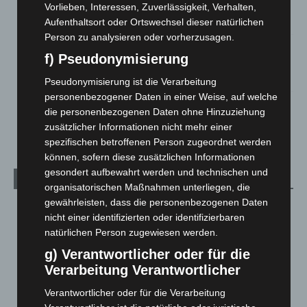
Roten Kreuz
Vorlieben, Interessen, Zuverlässigkeit, Verhalten,
5. August 2026
Aufenthaltsort oder Ortswechsel dieser natürlichen
Person zu analysieren oder vorherzusagen.
Mann läuft mit Hockeyschläger über A7 – Polizei sucht
f) Pseudonymisierung
Zeugen
5. August 2026
Pseudonymisierung ist die Verarbeitung
personenbezogener Daten in einer Weise, auf welche
Celle: Mensch stirbt bei Bagger-Unfall auf Baustelle
die personenbezogenen Daten ohne Hinzuziehung
5. August 2026
zusätzlicher Informationen nicht mehr einer
spezifischen betroffenen Person zugeordnet werden
können, sofern diese zusätzlichen Informationen
gesondert aufbewahrt werden und technischen und
Kategorien
organisatorischen Maßnahmen unterliegen, die
gewährleisten, dass die personenbezogenen Daten
Blaulicht
2.799
nicht einer identifizierten oder identifizierbaren
Corona-News
712
natürlichen Person zugewiesen werden.
Hannover und Region
5.039
g) Verantwortlicher oder für die
Verarbeitung Verantwortlicher
Langenhagen und Ortsteile
3.252
Leserbriefe
1
Verantwortlicher oder für die Verarbeitung