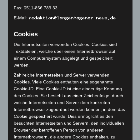
Juni 2023
(142)
Fax: 0511-866 789 33
Mai 2023
(139)
E-Mail:
April 2023
(155)
Cookies
März 2023
(174)
Februar 2023
(154)
Die Internetseiten verwenden Cookies. Cookies sind
Textdateien, welche über einen Internetbrowser auf
Januar 2023
(140)
einem Computersystem abgelegt und gespeichert
Dezember 2022
(130)
werden.
November 2022
(167)
Zahlreiche Internetseiten und Server verwenden
Oktober 2022
(166)
Cookies. Viele Cookies enthalten eine sogenannte
Cookie-ID. Eine Cookie-ID ist eine eindeutige Kennung
September 2022
(205)
des Cookies. Sie besteht aus einer Zeichenfolge, durch
August 2022
(166)
welche Internetseiten und Server dem konkreten
Juli 2022
(133)
Internetbrowser zugeordnet werden können, in dem das
Cookie gespeichert wurde. Dies ermöglicht es den
Juni 2022
(167)
besuchten Internetseiten und Servern, den individuellen
Mai 2022
(177)
Browser der betroffenen Person von anderen
April 2022
(198)
Internetbrowsern, die andere Cookies enthalten, zu