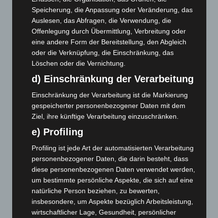
Kunst trifft Weingenuss: Barbara-Susann Mehring zeigt ihre
Speicherung, die Anpassung oder Veränderung, das
Werke im Jacques’ Wein-Depot Isernhagen
Auslesen, das Abfragen, die Verwendung, die
8. August 2026
Offenlegung durch Übermittlung, Verbreitung oder
eine andere Form der Bereitstellung, den Abgleich
A2: Zweite Turbobaustelle startet zwischen Hannover-West
oder die Verknüpfung, die Einschränkung, das
und Bothfeld
Löschen oder die Vernichtung.
8. August 2026
d) Einschränkung der Verarbeitung
Niedersachsen: Feuerwehrkräfte kehren nach
Einschränkung der Verarbeitung ist die Markierung
Waldbrandeinsatz aus Spanien zurück
gespeicherter personenbezogener Daten mit dem
7. August 2026
Ziel, ihre künftige Verarbeitung einzuschränken.
e) Profiling
Hannover: Erste Tigermücken-Population in Niedersachsen
entdeckt
Profiling ist jede Art der automatisierten Verarbeitung
7. August 2026
personenbezogener Daten, die darin besteht, dass
diese personenbezogenen Daten verwendet werden,
Brand im „Haus der Begegnung“ in Neuwarmbüchen schnell
um bestimmte persönliche Aspekte, die sich auf eine
eingedämmt
natürliche Person beziehen, zu bewerten,
6. August 2026
insbesondere, um Aspekte bezüglich Arbeitsleistung,
Region Hannover: 21 neue Notfallsanitäter starten beim
wirtschaftlicher Lage, Gesundheit, persönlicher