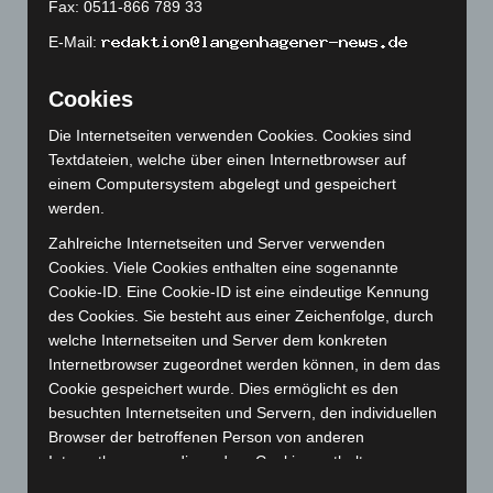
Fax: 0511-866 789 33
März 2023
(174)
E-Mail:
Februar 2023
(154)
Januar 2023
(140)
Cookies
Dezember 2022
(130)
Die Internetseiten verwenden Cookies. Cookies sind
Textdateien, welche über einen Internetbrowser auf
November 2022
(167)
einem Computersystem abgelegt und gespeichert
Oktober 2022
(166)
werden.
September 2022
(205)
Zahlreiche Internetseiten und Server verwenden
August 2022
(166)
Cookies. Viele Cookies enthalten eine sogenannte
Cookie-ID. Eine Cookie-ID ist eine eindeutige Kennung
Juli 2022
(133)
des Cookies. Sie besteht aus einer Zeichenfolge, durch
Juni 2022
(167)
welche Internetseiten und Server dem konkreten
Mai 2022
(177)
Internetbrowser zugeordnet werden können, in dem das
Cookie gespeichert wurde. Dies ermöglicht es den
April 2022
(198)
besuchten Internetseiten und Servern, den individuellen
März 2022
(221)
Browser der betroffenen Person von anderen
Februar 2022
(189)
Internetbrowsern, die andere Cookies enthalten, zu
unterscheiden. Ein bestimmter Internetbrowser kann
Januar 2022
(190)