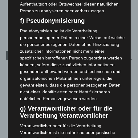
Aufenthaltsort oder Ortswechsel dieser natürlichen
5. August 2026
Person zu analysieren oder vorherzusagen.
Mann läuft mit Hockeyschläger über A7 – Polizei sucht
f) Pseudonymisierung
Zeugen
5. August 2026
Pseudonymisierung ist die Verarbeitung
personenbezogener Daten in einer Weise, auf welche
die personenbezogenen Daten ohne Hinzuziehung
zusätzlicher Informationen nicht mehr einer
Kategorien
spezifischen betroffenen Person zugeordnet werden
können, sofern diese zusätzlichen Informationen
Blaulicht
2.799
gesondert aufbewahrt werden und technischen und
Corona-News
712
organisatorischen Maßnahmen unterliegen, die
gewährleisten, dass die personenbezogenen Daten
Hannover und Region
5.039
nicht einer identifizierten oder identifizierbaren
Langenhagen und Ortsteile
3.252
natürlichen Person zugewiesen werden.
Leserbriefe
1
g) Verantwortlicher oder für die
Menschen
2
Verarbeitung Verantwortlicher
Über uns
1
Verantwortlicher oder für die Verarbeitung
Verantwortlicher ist die natürliche oder juristische
Veranstaltungen
1.889