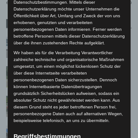
ein
Ergebnis ab
Datenschutzbestimmungen. Mittels dieser
Datenschutzerklärung möchte unser Unternehmen die
Öffentlichkeit über Art, Umfang und Zweck der von uns
erhobenen, genutzten und verarbeiteten
Verwandte Artikel
Mehr vom Autor
personenbezogenen Daten informieren. Ferner werden
betroffene Personen mittels dieser Datenschutzerklärung
Niedersachsen: Feuerwehrkräfte
über die ihnen zustehenden Rechte aufgeklärt.
kehren nach Waldbrandeinsatz aus
Wir haben als für die Verarbeitung Verantwortlicher
Spanien zurück
zahlreiche technische und organisatorische Maßnahmen
umgesetzt, um einen möglichst lückenlosen Schutz der
Brand im „Haus der Begegnung“ in
über diese Internetseite verarbeiteten
Neuwarmbüchen schnell eingedämmt
personenbezogenen Daten sicherzustellen. Dennoch
können Internetbasierte Datenübertragungen
grundsätzlich Sicherheitslücken aufweisen, sodass ein
Region Hannover: 21 neue
absoluter Schutz nicht gewährleistet werden kann. Aus
Notfallsanitäter starten beim Roten
diesem Grund steht es jeder betroffenen Person frei,
Kreuz
personenbezogene Daten auch auf alternativen Wegen,
beispielsweise telefonisch, an uns zu übermitteln.
Mann läuft mit Hockeyschläger über
A7 – Polizei sucht Zeugen
Begriffsbestimmungen