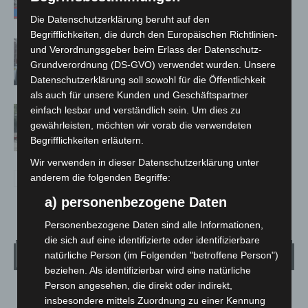
Die Datenschutzerklärung beruht auf den
Begrifflichkeiten, die durch den Europäischen Richtlinien-
Celle: Mensch stirbt bei Bagger-Unfall
und Verordnungsgeber beim Erlass der Datenschutz-
auf Baustelle
Grundverordnung (DS-GVO) verwendet wurden. Unsere
Datenschutzerklärung soll sowohl für die Öffentlichkeit
als auch für unsere Kunden und Geschäftspartner
Gasleitung bei McDonald’s-Umbau in
einfach lesbar und verständlich sein. Um dies zu
gewährleisten, möchten wir vorab die verwendeten
Langenhagen beschädigt
Begrifflichkeiten erläutern.
Wir verwenden in dieser Datenschutzerklärung unter
anderem die folgenden Begriffe:
a) personenbezogene Daten
Personenbezogene Daten sind alle Informationen,
die sich auf eine identifizierte oder identifizierbare
Wetter
natürliche Person (im Folgenden "betroffene Person")
beziehen. Als identifizierbar wird eine natürliche
Person angesehen, die direkt oder indirekt,
LANGENHAGEN
insbesondere mittels Zuordnung zu einer Kennung