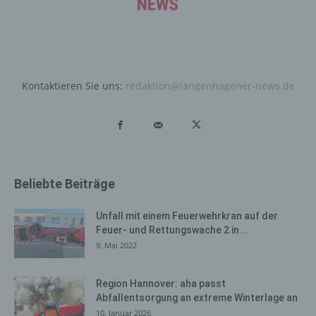
Daten und Informationen. Diese allgemeinen Daten und
Informationen werden in den Logfiles des Servers
gespeichert. Erfasst werden können die (1) verwendeten
Browsertypen und Versionen, (2) das vom zugreifenden
System verwendete Betriebssystem, (3) die
Internetseite, von welcher ein zugreifendes System auf
Kontaktieren Sie uns:
redaktion@langenhagener-news.de
unsere Internetseite gelangt (sogenannte Referrer), (4)
die Unterwebseiten, welche über ein zugreifendes
System auf unserer Internetseite angesteuert werden,
(5) das Datum und die Uhrzeit eines Zugriffs auf die
Internetseite, (6) eine Internet-Protokoll-Adresse (IP-
Adresse), (7) der Internet-Service-Provider des
Beliebte Beiträge
zugreifenden Systems und (8) sonstige ähnliche Daten
und Informationen, die der Gefahrenabwehr im Falle von
Unfall mit einem Feuerwehrkran auf der
Angriffen auf unsere informationstechnologischen
Feuer- und Rettungswache 2 in...
Systeme dienen.
9. Mai 2022
Bei der Nutzung dieser allgemeinen Daten und
Informationen ziehen wird keine Rückschlüsse auf die
Region Hannover: aha passt
betroffene Person. Diese Informationen werden vielmehr
Abfallentsorgung an extreme Winterlage an
benötigt, um (1) die Inhalte unserer Internetseite korrekt
10. Januar 2026