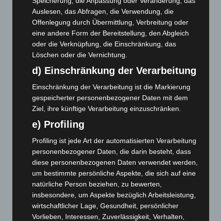
Speicherung, die Anpassung oder Veränderung, das
Kunst trifft Weingenuss: Barbara-Susann Mehring zeigt ihre
Auslesen, das Abfragen, die Verwendung, die
Werke im Jacques’ Wein-Depot Isernhagen
Offenlegung durch Übermittlung, Verbreitung oder
8. August 2026
eine andere Form der Bereitstellung, den Abgleich
A2: Zweite Turbobaustelle startet zwischen Hannover-West
oder die Verknüpfung, die Einschränkung, das
und Bothfeld
Löschen oder die Vernichtung.
8. August 2026
d) Einschränkung der Verarbeitung
Niedersachsen: Feuerwehrkräfte kehren nach
Einschränkung der Verarbeitung ist die Markierung
Waldbrandeinsatz aus Spanien zurück
gespeicherter personenbezogener Daten mit dem
7. August 2026
Ziel, ihre künftige Verarbeitung einzuschränken.
e) Profiling
Hannover: Erste Tigermücken-Population in Niedersachsen
entdeckt
Profiling ist jede Art der automatisierten Verarbeitung
7. August 2026
personenbezogener Daten, die darin besteht, dass
diese personenbezogenen Daten verwendet werden,
Brand im „Haus der Begegnung“ in Neuwarmbüchen schnell
um bestimmte persönliche Aspekte, die sich auf eine
eingedämmt
natürliche Person beziehen, zu bewerten,
6. August 2026
insbesondere, um Aspekte bezüglich Arbeitsleistung,
wirtschaftlicher Lage, Gesundheit, persönlicher
Region Hannover: 21 neue Notfallsanitäter starten beim
Vorlieben, Interessen, Zuverlässigkeit, Verhalten,
Roten Kreuz