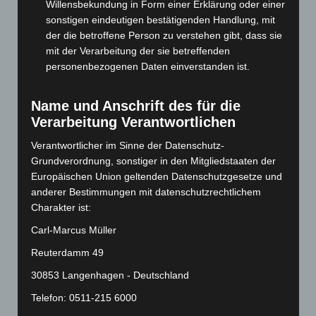
Willensbekundung in Form einer Erklärung oder einer
Juni 2024
(107)
sonstigen eindeutigen bestätigenden Handlung, mit
der die betroffene Person zu verstehen gibt, dass sie
Mai 2024
(149)
mit der Verarbeitung der sie betreffenden
April 2024
(102)
personenbezogenen Daten einverstanden ist.
März 2024
(103)
Februar 2024
(103)
Name und Anschrift des für die
Verarbeitung Verantwortlichen
Januar 2024
(111)
Dezember 2023
(130)
Verantwortlicher im Sinne der Datenschutz-
Grundverordnung, sonstiger in den Mitgliedstaaten der
November 2023
(130)
Europäischen Union geltenden Datenschutzgesetze und
Oktober 2023
(114)
anderer Bestimmungen mit datenschutzrechtlichem
September 2023
(133)
Charakter ist:
August 2023
(134)
Carl-Marcus Müller
Juli 2023
(118)
Reuterdamm 49
Juni 2023
(142)
30853 Langenhagen - Deutschland
Mai 2023
(139)
Telefon: 0511-215 6000
April 2023
(155)