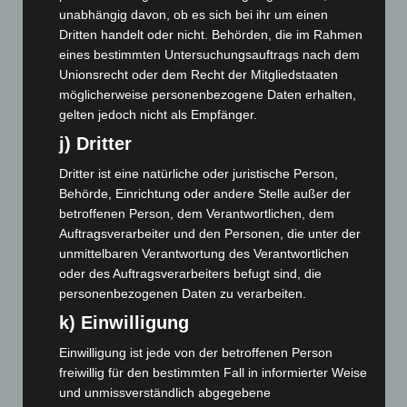
unabhängig davon, ob es sich bei ihr um einen
September 2025
(93)
Dritten handelt oder nicht. Behörden, die im Rahmen
August 2025
(90)
eines bestimmten Untersuchungsauftrags nach dem
Juli 2025
(90)
Unionsrecht oder dem Recht der Mitgliedstaaten
möglicherweise personenbezogene Daten erhalten,
Juni 2025
(103)
gelten jedoch nicht als Empfänger.
Mai 2025
(112)
j) Dritter
April 2025
(88)
Dritter ist eine natürliche oder juristische Person,
März 2025
(111)
Behörde, Einrichtung oder andere Stelle außer der
Februar 2025
(96)
betroffenen Person, dem Verantwortlichen, dem
Auftragsverarbeiter und den Personen, die unter der
Januar 2025
(88)
unmittelbaren Verantwortung des Verantwortlichen
Dezember 2024
(89)
oder des Auftragsverarbeiters befugt sind, die
November 2024
(94)
personenbezogenen Daten zu verarbeiten.
Oktober 2024
(93)
k) Einwilligung
September 2024
(112)
Einwilligung ist jede von der betroffenen Person
freiwillig für den bestimmten Fall in informierter Weise
August 2024
(107)
und unmissverständlich abgegebene
Juli 2024
(89)