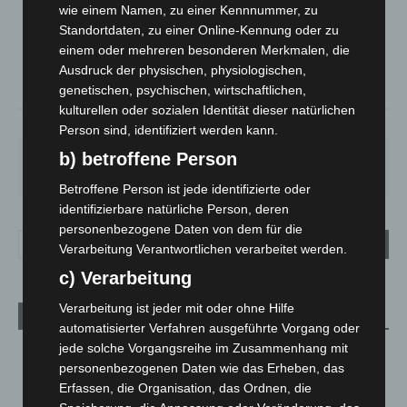
Überwiegend Bewölkt
wie einem Namen, zu einer Kennnummer, zu
Standortdaten, zu einer Online-Kennung oder zu
°
24.5
°
C
23.5
einem oder mehreren besonderen Merkmalen, die
Ausdruck der physischen, physiologischen,
°
22.2
genetischen, psychischen, wirtschaftlichen,
kulturellen oder sozialen Identität dieser natürlichen
53%
1.3m/s
72%
Person sind, identifiziert werden kann.
b) betroffene Person
MO.
DI.
MI.
DO.
FR.
27
°
25
°
26
°
30
°
34
°
Betroffene Person ist jede identifizierte oder
identifizierbare natürliche Person, deren
personenbezogene Daten von dem für die
Verarbeitung Verantwortlichen verarbeitet werden.
c) Verarbeitung
Verarbeitung ist jeder mit oder ohne Hilfe
Aktuelle Beiträge
automatisierter Verfahren ausgeführte Vorgang oder
jede solche Vorgangsreihe im Zusammenhang mit
M’era Luna 2026: 25.000 Fans feiern in Hildesheim
personenbezogenen Daten wie das Erheben, das
10. August 2026
Erfassen, die Organisation, das Ordnen, die