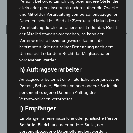
Person, Behörde, Einrichtung oder andere Stelle, die
Welt
1.272
allein oder gemeinsam mit anderen über die Zwecke
und Mittel der Verarbeitung von personenbezogenen
Daten entscheidet. Sind die Zwecke und Mittel dieser
Verarbeitung durch das Unionsrecht oder das Recht
Archiv
der Mitgliedstaaten vorgegeben, so kann der
Verantwortliche beziehungsweise können die
August 2026
(15)
bestimmten Kriterien seiner Benennung nach dem
Juli 2026
(73)
Unionsrecht oder dem Recht der Mitgliedstaaten
Juni 2026
(139)
vorgesehen werden.
Mai 2026
(99)
h) Auftragsverarbeiter
April 2026
(99)
Auftragsverarbeiter ist eine natürliche oder juristische
Person, Behörde, Einrichtung oder andere Stelle, die
März 2026
(115)
personenbezogene Daten im Auftrag des
Februar 2026
(109)
Verantwortlichen verarbeitet.
Januar 2026
(122)
i) Empfänger
Dezember 2025
(103)
Empfänger ist eine natürliche oder juristische Person,
November 2025
(114)
Behörde, Einrichtung oder andere Stelle, der
Oktober 2025
(112)
personenbezogene Daten offengelegt werden,