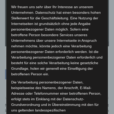
Wir freuen uns sehr über Ihr Interesse an unserem
Unternehmen. Datenschutz hat einen besonders hohen
Stellenwert für die Geschäftsleitung. Eine Nutzung der
Internetseiten ist grundsätzlich ohne jede Angabe
personenbezogener Daten möglich. Sofern eine
betroffene Person besondere Services unseres
Unternehmens über unsere Internetseite in Anspruch
Verkehrsunfall B6 bei Frielingen. - Foto: Stadtfeuerwehr Garbsen
nehmen möchte, könnte jedoch eine Verarbeitung
personenbezogener Daten erforderlich werden. Ist die
Verarbeitung personenbezogener Daten erforderlich und
besteht für eine solche Verarbeitung keine gesetzliche
Grundlage, holen wir generell eine Einwilligung der
betroffenen Person ein.
Die Verarbeitung personenbezogener Daten,
beispielsweise des Namens, der Anschrift, E-Mail-
Adresse oder Telefonnummer einer betroffenen Person,
Vorheriger Artikel
Nächster Artikel
erfolgt stets im Einklang mit der Datenschutz-
Grundverordnung und in Übereinstimmung mit den für
Neue Welten entdecken: MHH
caravan bremen 2025 schließt
uns geltenden landesspezifischen
lädt zum Tag der offenen Tür
mit Besucherplus und starkem