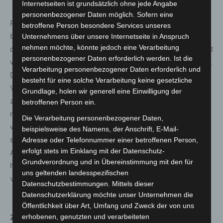
Internetseiten ist grundsätzlich ohne jede Angabe
personenbezogener Daten möglich. Sofern eine
Regionspräsident Steffen Krach: „Es ist nicht zu
betroffene Person besondere Services unseres
begreifen, dass wir nach wie vor keine definitive Zusage
Unternehmens über unsere Internetseite in Anspruch
nehmen möchte, könnte jedoch eine Verarbeitung
des Bundes haben, wie es planungssicher mit dem Ticket
personenbezogener Daten erforderlich werden. Ist die
weitergeht. Wir können aktuell nur bis Ende 2025 planen.
Verarbeitung personenbezogener Daten erforderlich und
Das ist sowohl für die Kolleg*innen in den
besteht für eine solche Verarbeitung keine gesetzliche
Verkehrsbetrieben als auch für Arbeitgeber*innen und
Grundlage, holen wir generell eine Einwilligung der
zuletzt für die Fahrgäste ein Problem. Auf Bundesebene
betroffenen Person ein.
muss schnellstmöglich eine Entscheidung getroffen
Die Verarbeitung personenbezogener Daten,
werden, wie man das Ticket langfristig auf die Beine
beispielsweise des Namens, der Anschrift, E-Mail-
stellen kann. Die Menschen müssen sich auf die
Adresse oder Telefonnummer einer betroffenen Person,
erfolgt stets im Einklang mit der Datenschutz-
Angebote verlassen – wir als Region Hannover sind
Grundverordnung und in Übereinstimmung mit den für
handlungsfähig und vorbereitet, das erwarte ich auch
uns geltenden landesspezifischen
vom Bund.“
Datenschutzbestimmungen. Mittels dieser
Datenschutzerklärung möchte unser Unternehmen die
Öffentlichkeit über Art, Umfang und Zweck der von uns
erhobenen, genutzten und verarbeiteten
Zur Historie des Deutschlandtickets in der Region