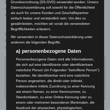
Deutschlandtickets, davon 1.106 die 365-Euro-Variante,
Grundverordnung (DS-GVO) verwendet wurden. Unsere
Datenschutzerklärung soll sowohl für die Öffentlichkeit
vor Einführung des 365-Euro-Tickets der Region
als auch für unsere Kunden und Geschäftspartner
Hannover waren es 172 Vertragspartner.
einfach lesbar und verständlich sein. Um dies zu
gewährleisten, möchten wir vorab die verwendeten
Begrifflichkeiten erläutern.
Die Verteilung der von der Region Hannover
Wir verwenden in dieser Datenschutzerklärung unter
bezuschussten Deutschlandtickets stellt sich aktuell und
anderem die folgenden Begriffe:
gerundet wie folgt dar:
a) personenbezogene Daten
Personenbezogene Daten sind alle Informationen,
D-Ticket Hannover Job
35.000
die sich auf eine identifizierte oder identifizierbare
D-Ticket Hannover Job
natürliche Person (im Folgenden "betroffene Person")
17.700
100
beziehen. Als identifizierbar wird eine natürliche
Person angesehen, die direkt oder indirekt,
D-Ticket Hannover Sozial
17.600
insbesondere mittels Zuordnung zu einer Kennung
D-Ticket Hannover
wie einem Namen, zu einer Kennnummer, zu
1.700
Ehrenamt
Standortdaten, zu einer Online-Kennung oder zu
einem oder mehreren besonderen Merkmalen, die
Ausdruck der physischen, physiologischen,