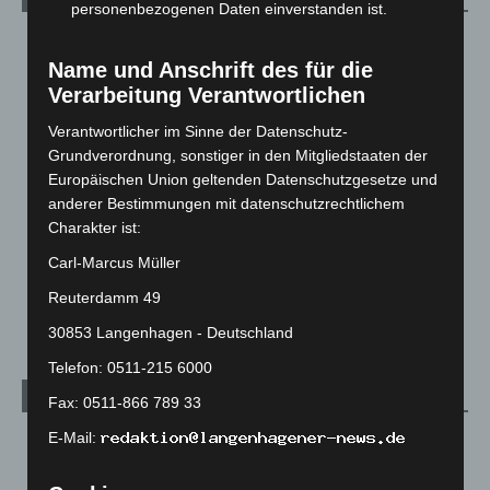
personenbezogenen Daten einverstanden ist.
Blaulicht
2.799
Name und Anschrift des für die
Corona-News
712
Verarbeitung Verantwortlichen
Hannover und Region
5.039
Verantwortlicher im Sinne der Datenschutz-
Langenhagen und Ortsteile
3.252
Grundverordnung, sonstiger in den Mitgliedstaaten der
Leserbriefe
1
Europäischen Union geltenden Datenschutzgesetze und
anderer Bestimmungen mit datenschutzrechtlichem
Menschen
2
Charakter ist:
Über uns
1
Carl-Marcus Müller
Veranstaltungen
1.888
Reuterdamm 49
Welt
1.271
30853 Langenhagen - Deutschland
Telefon: 0511-215 6000
Archiv
Fax: 0511-866 789 33
E-Mail:
August 2026
(14)
Juli 2026
(73)