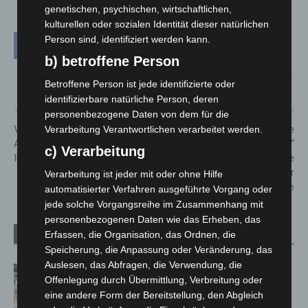
genetischen, psychischen, wirtschaftlichen,
kulturellen oder sozialen Identität dieser natürlichen
Person sind, identifiziert werden kann.
b) betroffene Person
Betroffene Person ist jede identifizierte oder
identifizierbare natürliche Person, deren
Vorheriger Artikel
Nächster Artikel
personenbezogene Daten von dem für die
Vielversprechender
Ortsfeuerwehr Kaltenweide
Verarbeitung Verantwortlichen verarbeitet werden.
Anmeldestand zur
unterstützt „Aktion Pfötchen“
c) Verarbeitung
INTERSCHUTZ 2026
mit Kronkorken – Erfolgreiche
Sammelaktion für
Verarbeitung ist jeder mit oder ohne Hilfe
Therapiehunde
automatisierter Verfahren ausgeführte Vorgang oder
jede solche Vorgangsreihe im Zusammenhang mit
personenbezogenen Daten wie das Erheben, das
Erfassen, die Organisation, das Ordnen, die
Verwandte Artikel
Mehr vom Autor
Speicherung, die Anpassung oder Veränderung, das
Auslesen, das Abfragen, die Verwendung, die
Kunst trifft Weingenuss: Barbara-
Offenlegung durch Übermittlung, Verbreitung oder
Susann Mehring zeigt ihre Werke im
eine andere Form der Bereitstellung, den Abgleich
Jacques’ Wein-Depot Isernhagen