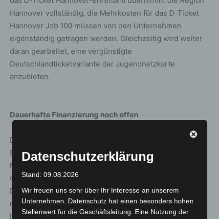
das D-Ticket Hannover-Ehrenamt übernimmt die Region
Hannover vollständig, die Mehrkosten für das D-Ticket
Hannover Job 100 müssen von den Unternehmen
eigenständig getragen werden. Gleichzeitig wird weiter
daran gearbeitet, eine vergünstigte
Deutschlandticketvariante der Jugendnetzkarte
anzubieten.
Dauerhafte Finanzierung noch offen
Die Region Hannover geht bei etwa gleichbleibender
Buchung der Deutschlandtickets von prognostizierten
Datenschutzerklärung
Mehrkosten in Höhe von rund 2,2 Millionen Euro aus.
Stand: 09.08.2026
Offen ist aktuell noch die dauerhafte Unterstützung des
Wir freuen uns sehr über Ihr Interesse an unserem
Bundes bei der Finanzierung. Diese Entscheidung ist die
Unternehmen. Datenschutz hat einen besonders hohen
notwendige Bedingung dafür, das 365-Euro-Ticket
Stellenwert für die Geschäftsleitung. Eine Nutzung der
langfristig in der Region Hannover anbieten zu können.