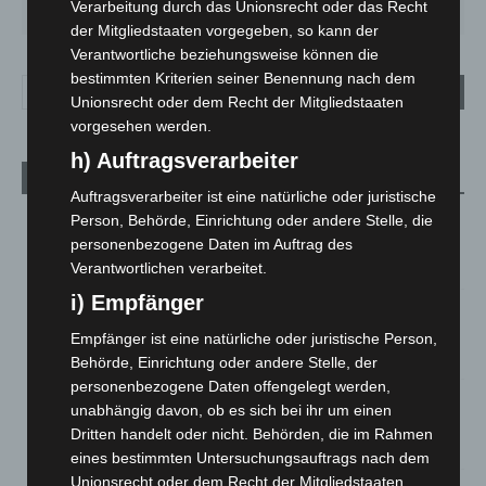
Verarbeitung durch das Unionsrecht oder das Recht
33
°
27
°
23
°
27
°
30
°
der Mitgliedstaaten vorgegeben, so kann der
Verantwortliche beziehungsweise können die
bestimmten Kriterien seiner Benennung nach dem
Unionsrecht oder dem Recht der Mitgliedstaaten
vorgesehen werden.
h) Auftragsverarbeiter
Aktuelle Beiträge
Auftragsverarbeiter ist eine natürliche oder juristische
Kunst trifft Weingenuss: Barbara-Susann Mehring zeigt ihre
Person, Behörde, Einrichtung oder andere Stelle, die
Werke im Jacques’ Wein-Depot Isernhagen
personenbezogene Daten im Auftrag des
8. August 2026
Verantwortlichen verarbeitet.
i) Empfänger
A2: Zweite Turbobaustelle startet zwischen Hannover-West
und Bothfeld
Empfänger ist eine natürliche oder juristische Person,
8. August 2026
Behörde, Einrichtung oder andere Stelle, der
personenbezogene Daten offengelegt werden,
Niedersachsen: Feuerwehrkräfte kehren nach
unabhängig davon, ob es sich bei ihr um einen
Waldbrandeinsatz aus Spanien zurück
Dritten handelt oder nicht. Behörden, die im Rahmen
7. August 2026
eines bestimmten Untersuchungsauftrags nach dem
Unionsrecht oder dem Recht der Mitgliedstaaten