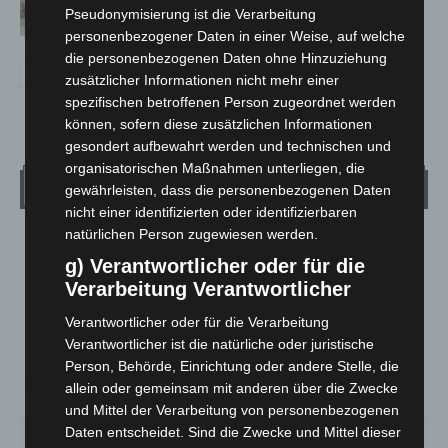
Notfallsanitäter starten beim Roten
Pseudonymisierung ist die Verarbeitung
Kreuz
personenbezogener Daten in einer Weise, auf welche
die personenbezogenen Daten ohne Hinzuziehung
zusätzlicher Informationen nicht mehr einer
spezifischen betroffenen Person zugeordnet werden
können, sofern diese zusätzlichen Informationen
gesondert aufbewahrt werden und technischen und
organisatorischen Maßnahmen unterliegen, die
Wetter
gewährleisten, dass die personenbezogenen Daten
nicht einer identifizierten oder identifizierbaren
natürlichen Person zugewiesen werden.
LANGENHAGEN
g) Verantwortlicher oder für die
Bedeckt
Verarbeitung Verantwortlicher
°
32.2
°
C
30.9
Verantwortlicher oder für die Verarbeitung
Verantwortlicher ist die natürliche oder juristische
°
29.9
Person, Behörde, Einrichtung oder andere Stelle, die
allein oder gemeinsam mit anderen über die Zwecke
21%
2.7m/s
100%
und Mittel der Verarbeitung von personenbezogenen
Daten entscheidet. Sind die Zwecke und Mittel dieser
SO.
MO.
DI.
MI.
DO.