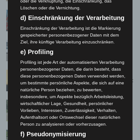
oder die Verknüpfung, die Einschränkung, das
Löschen oder die Vernichtung.
A2: Zweite Turbobaustelle startet
d) Einschränkung der Verarbeitung
zwischen Hannover-West und
Bothfeld
Einschränkung der Verarbeitung ist die Markierung
gespeicherter personenbezogener Daten mit dem
Ziel, ihre künftige Verarbeitung einzuschränken.
Niedersachsen: Feuerwehrkräfte
kehren nach Waldbrandeinsatz aus
e) Profiling
Spanien zurück
Profiling ist jede Art der automatisierten Verarbeitung
personenbezogener Daten, die darin besteht, dass
Hannover: Erste Tigermücken-
diese personenbezogenen Daten verwendet werden,
Population in Niedersachsen entdeckt
um bestimmte persönliche Aspekte, die sich auf eine
natürliche Person beziehen, zu bewerten,
insbesondere, um Aspekte bezüglich Arbeitsleistung,
Brand im „Haus der Begegnung“ in
wirtschaftlicher Lage, Gesundheit, persönlicher
Neuwarmbüchen schnell eingedämmt
Vorlieben, Interessen, Zuverlässigkeit, Verhalten,
Aufenthaltsort oder Ortswechsel dieser natürlichen
Person zu analysieren oder vorherzusagen.
Region Hannover: 21 neue
f) Pseudonymisierung