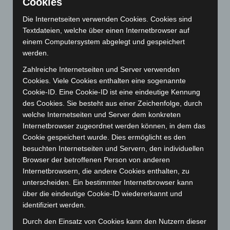
Cookies
Juni 2026
(139)
Die Internetseiten verwenden Cookies. Cookies sind
Mai 2026
(99)
Textdateien, welche über einen Internetbrowser auf
April 2026
(99)
einem Computersystem abgelegt und gespeichert
werden.
März 2026
(115)
Zahlreiche Internetseiten und Server verwenden
Februar 2026
(109)
Cookies. Viele Cookies enthalten eine sogenannte
Januar 2026
(122)
Cookie-ID. Eine Cookie-ID ist eine eindeutige Kennung
Dezember 2025
(103)
des Cookies. Sie besteht aus einer Zeichenfolge, durch
welche Internetseiten und Server dem konkreten
November 2025
(114)
Internetbrowser zugeordnet werden können, in dem das
Oktober 2025
(112)
Cookie gespeichert wurde. Dies ermöglicht es den
September 2025
(93)
besuchten Internetseiten und Servern, den individuellen
Browser der betroffenen Person von anderen
August 2025
(90)
Internetbrowsern, die andere Cookies enthalten, zu
Juli 2025
(90)
unterscheiden. Ein bestimmter Internetbrowser kann
Juni 2025
(103)
über die eindeutige Cookie-ID wiedererkannt und
identifiziert werden.
Mai 2025
(112)
Durch den Einsatz von Cookies kann den Nutzern dieser
April 2025
(88)