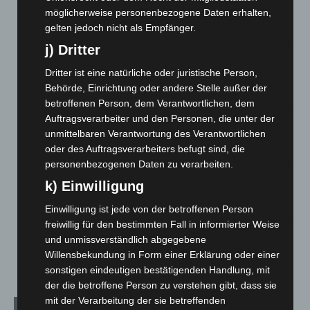
Hannover: Erste Tigermücken-Population in Niedersachsen
möglicherweise personenbezogene Daten erhalten,
entdeckt
gelten jedoch nicht als Empfänger.
7. August 2026
j) Dritter
Brand im „Haus der Begegnung“ in Neuwarmbüchen schnell
Dritter ist eine natürliche oder juristische Person,
eingedämmt
Behörde, Einrichtung oder andere Stelle außer der
6. August 2026
betroffenen Person, dem Verantwortlichen, dem
Region Hannover: 21 neue Notfallsanitäter starten beim
Auftragsverarbeiter und den Personen, die unter der
Roten Kreuz
unmittelbaren Verantwortung des Verantwortlichen
5. August 2026
oder des Auftragsverarbeiters befugt sind, die
personenbezogenen Daten zu verarbeiten.
Mann läuft mit Hockeyschläger über A7 – Polizei sucht
k) Einwilligung
Zeugen
5. August 2026
Einwilligung ist jede von der betroffenen Person
freiwillig für den bestimmten Fall in informierter Weise
Celle: Mensch stirbt bei Bagger-Unfall auf Baustelle
und unmissverständlich abgegebene
5. August 2026
Willensbekundung in Form einer Erklärung oder einer
sonstigen eindeutigen bestätigenden Handlung, mit
der die betroffene Person zu verstehen gibt, dass sie
mit der Verarbeitung der sie betreffenden
Kategorien