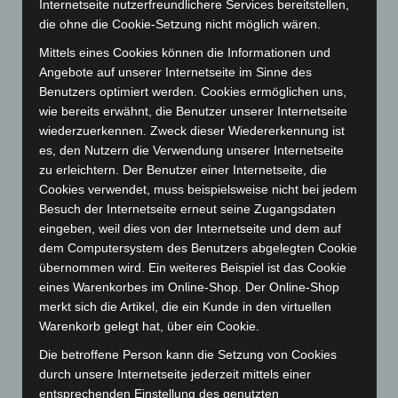
Internetseite nutzerfreundlichere Services bereitstellen,
März 2025
(111)
die ohne die Cookie-Setzung nicht möglich wären.
Februar 2025
(96)
Mittels eines Cookies können die Informationen und
Januar 2025
(88)
Angebote auf unserer Internetseite im Sinne des
Benutzers optimiert werden. Cookies ermöglichen uns,
Dezember 2024
(89)
wie bereits erwähnt, die Benutzer unserer Internetseite
November 2024
(94)
wiederzuerkennen. Zweck dieser Wiedererkennung ist
Oktober 2024
(93)
es, den Nutzern die Verwendung unserer Internetseite
zu erleichtern. Der Benutzer einer Internetseite, die
September 2024
(112)
Cookies verwendet, muss beispielsweise nicht bei jedem
August 2024
(107)
Besuch der Internetseite erneut seine Zugangsdaten
eingeben, weil dies von der Internetseite und dem auf
Juli 2024
(89)
dem Computersystem des Benutzers abgelegten Cookie
Juni 2024
(107)
übernommen wird. Ein weiteres Beispiel ist das Cookie
Mai 2024
(149)
eines Warenkorbes im Online-Shop. Der Online-Shop
merkt sich die Artikel, die ein Kunde in den virtuellen
April 2024
(102)
Warenkorb gelegt hat, über ein Cookie.
März 2024
(103)
Die betroffene Person kann die Setzung von Cookies
Februar 2024
(103)
durch unsere Internetseite jederzeit mittels einer
Januar 2024
(111)
entsprechenden Einstellung des genutzten