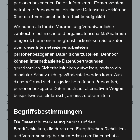
personenbezogenen Daten informieren. Ferner werden
Hannover
betroffene Personen mittels dieser Datenschutzerklärung
über die ihnen zustehenden Rechte aufgeklärt.
Die Region Hannover hatte Mitte 2022 zunächst für
Wir haben als für die Verarbeitung Verantwortlicher
Inhaber*innen der Ehrenamtskarte das 365-Euro-Ticket
zahlreiche technische und organisatorische Maßnahmen
in Kombination mit dem Deutschlandticket angeboten. Im
umgesetzt, um einen möglichst lückenlosen Schutz der
Mai 2023 hatte die Regionsversammlung den Weg
über diese Internetseite verarbeiteten
freigemacht für ein deutschlandweit einzigartiges Job-
personenbezogenen Daten sicherzustellen. Dennoch
können Internetbasierte Datenübertragungen
und Sozialticket als 365-Euro-Variante und teilweise
grundsätzlich Sicherheitslücken aufweisen, sodass ein
sogar als 0-Euro Variante. Dabei hatte die Region
absoluter Schutz nicht gewährleistet werden kann. Aus
Hannover die Betriebsgröße der Unternehmen stark
diesem Grund steht es jeder betroffenen Person frei,
heruntergesetzt, sodass seitdem Unternehmen, in denen
personenbezogene Daten auch auf alternativen Wegen,
der Arbeitgebende mindestens eine weitere Person
beispielsweise telefonisch, an uns zu übermitteln.
beschäftigt, Jobtickets anbieten können – zuvor ging dies
erst ab 50 Mitarbeitenden. Vor Einführung der 365-Euro-
Begriffsbestimmungen
Varianten hatten rund 40.000 Menschen ein Jobticket –
Die Datenschutzerklärung beruht auf den
im GVH-Geltungsbereich. Aktuell bieten rund 2.560
Begrifflichkeiten, die durch den Europäischen Richtlinien-
Unternehmen das Jobticket auf Basis des
und Verordnungsgeber beim Erlass der Datenschutz-