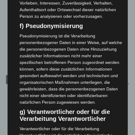
Celle: Mensch stirbt bei Bagger-Unfall auf Baustelle
Vorlieben, Interessen, Zuverlässigkeit, Verhalten,
Aufenthaltsort oder Ortswechsel dieser natürlichen
5. August 2026
Person zu analysieren oder vorherzusagen.
Gasleitung bei McDonald’s-Umbau in Langenhagen
f) Pseudonymisierung
beschädigt
5. August 2026
Pseudonymisierung ist die Verarbeitung
personenbezogener Daten in einer Weise, auf welche
Anklage nach Abschaltung von „Archetyp Market“ erhoben
die personenbezogenen Daten ohne Hinzuziehung
3. August 2026
zusätzlicher Informationen nicht mehr einer
spezifischen betroffenen Person zugeordnet werden
können, sofern diese zusätzlichen Informationen
gesondert aufbewahrt werden und technischen und
Kategorien
organisatorischen Maßnahmen unterliegen, die
gewährleisten, dass die personenbezogenen Daten
Blaulicht
2.799
nicht einer identifizierten oder identifizierbaren
Corona-News
712
natürlichen Person zugewiesen werden.
Hannover und Region
5.037
g) Verantwortlicher oder für die
Verarbeitung Verantwortlicher
Langenhagen und Ortsteile
3.250
Leserbriefe
1
Verantwortlicher oder für die Verarbeitung