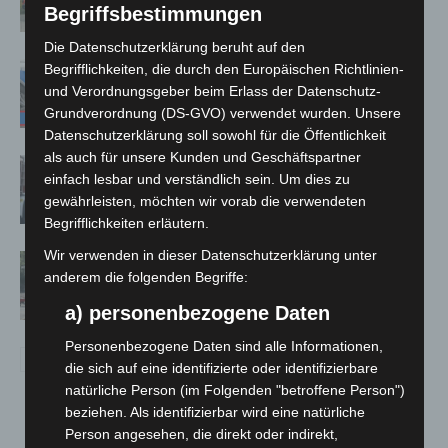
Begriffsbestimmungen
Kreuz
Die Datenschutzerklärung beruht auf den
Mann läuft mit Hockeyschläger über
Begrifflichkeiten, die durch den Europäischen Richtlinien-
A7 – Polizei sucht Zeugen
und Verordnungsgeber beim Erlass der Datenschutz-
Grundverordnung (DS-GVO) verwendet wurden. Unsere
Datenschutzerklärung soll sowohl für die Öffentlichkeit
als auch für unsere Kunden und Geschäftspartner
Celle: Mensch stirbt bei Bagger-Unfall
einfach lesbar und verständlich sein. Um dies zu
auf Baustelle
gewährleisten, möchten wir vorab die verwendeten
Begrifflichkeiten erläutern.
Wir verwenden in dieser Datenschutzerklärung unter
Gasleitung bei McDonald’s-Umbau in
anderem die folgenden Begriffe:
Langenhagen beschädigt
a) personenbezogene Daten
Personenbezogene Daten sind alle Informationen,
die sich auf eine identifizierte oder identifizierbare
natürliche Person (im Folgenden "betroffene Person")
beziehen. Als identifizierbar wird eine natürliche
Person angesehen, die direkt oder indirekt,