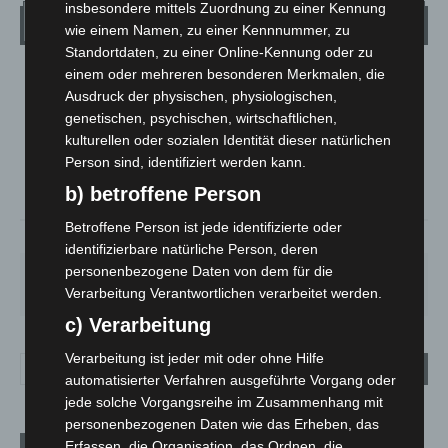
insbesondere mittels Zuordnung zu einer Kennung
Wetter
wie einem Namen, zu einer Kennnummer, zu
Standortdaten, zu einer Online-Kennung oder zu
einem oder mehreren besonderen Merkmalen, die
LANGENHAGEN
Ausdruck der physischen, physiologischen,
Überwiegend Bewölkt
genetischen, psychischen, wirtschaftlichen,
°
21.7
kulturellen oder sozialen Identität dieser natürlichen
°
C
21
Person sind, identifiziert werden kann.
°
18.8
b) betroffene Person
Betroffene Person ist jede identifizierte oder
59%
3.9m/s
77%
identifizierbare natürliche Person, deren
personenbezogene Daten von dem für die
FR.
SA.
SO.
MO.
DI.
21
°
26
°
32
°
31
°
23
°
Verarbeitung Verantwortlichen verarbeitet werden.
c) Verarbeitung
Verarbeitung ist jeder mit oder ohne Hilfe
automatisierter Verfahren ausgeführte Vorgang oder
jede solche Vorgangsreihe im Zusammenhang mit
personenbezogenen Daten wie das Erheben, das
Erfassen, die Organisation, das Ordnen, die