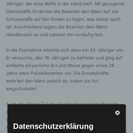
Jähriger, der eine Waffe in der Hand hielt. Mit gezogener
Dienstwaffe forderten die Beamten den Mann auf, die
Schusswaffe auf den Boden zu legen, was dieser auch
tat. Anschließend legten die Beamten dem Mann
Handfesseln an und nahmen ihn vorläufig fest.
In die Festnahme mischte sich dann ein 24-Jähriger ein.
Er versuchte, den 18-Jährigen zu befreien und ging auf
einfache körperliche Art und Weise gegen einen 26
Jahre alten Polizeibeamten vor. Die Einsatzkräfte
wehrten den Mann jedoch ab, indem sie ihn
wegschubsten.
Auch der übrige Teil der Hochzeitsgesellschaft zeigte
sich mit den polizeilichen Maßnahmen nicht
einverstanden, es folgten verbale Angriffe. Nur unter
Datenschutzerklärung
Androhung des Einsatzes von Reizstoff gelang es den