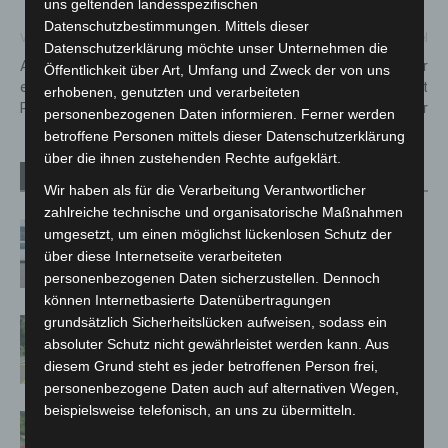
uns geltenden landesspezifischen
Datenschutzbestimmungen. Mittels dieser
Vorheriger Artikel
Nächster Artikel
Datenschutzerklärung möchte unser Unternehmen die
Austausch von Visionen beim
Angetrunkener Autofahrer
Öffentlichkeit über Art, Umfang und Zweck der von uns
ersten Wasserstofftag der
liefert sich Verfolgungsfahrt
erhobenen, genutzten und verarbeiteten
Region Hannover
mit der Polizei in Hannover
personenbezogenen Daten informieren. Ferner werden
betroffene Personen mittels dieser Datenschutzerklärung
über die ihnen zustehenden Rechte aufgeklärt.
Verwandte Artikel
Mehr vom Autor
Wir haben als für die Verarbeitung Verantwortlicher
zahlreiche technische und organisatorische Maßnahmen
Niedersachsen: Feuerwehrkräfte
umgesetzt, um einen möglichst lückenlosen Schutz der
kehren nach Waldbrandeinsatz aus
über diese Internetseite verarbeiteten
Spanien zurück
personenbezogenen Daten sicherzustellen. Dennoch
können Internetbasierte Datenübertragungen
grundsätzlich Sicherheitslücken aufweisen, sodass ein
Brand im „Haus der Begegnung“ in
absoluter Schutz nicht gewährleistet werden kann. Aus
Neuwarmbüchen schnell eingedämmt
diesem Grund steht es jeder betroffenen Person frei,
personenbezogene Daten auch auf alternativen Wegen,
beispielsweise telefonisch, an uns zu übermitteln.
Region Hannover: 21 neue
Notfallsanitäter starten beim Roten