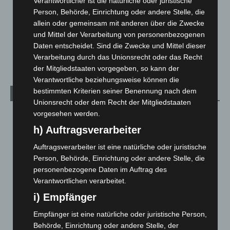
Verantwortlicher ist die natürliche oder juristische
Menschen
2
Person, Behörde, Einrichtung oder andere Stelle, die
Über uns
1
allein oder gemeinsam mit anderen über die Zwecke
und Mittel der Verarbeitung von personenbezogenen
Veranstaltungen
1.887
Daten entscheidet. Sind die Zwecke und Mittel dieser
Welt
1.270
Verarbeitung durch das Unionsrecht oder das Recht
der Mitgliedstaaten vorgegeben, so kann der
Verantwortliche beziehungsweise können die
bestimmten Kriterien seiner Benennung nach dem
Archiv
Unionsrecht oder dem Recht der Mitgliedstaaten
vorgesehen werden.
August 2026
(12)
h) Auftragsverarbeiter
Juli 2026
(73)
Juni 2026
(139)
Auftragsverarbeiter ist eine natürliche oder juristische
Person, Behörde, Einrichtung oder andere Stelle, die
Mai 2026
(99)
personenbezogene Daten im Auftrag des
April 2026
(99)
Verantwortlichen verarbeitet.
März 2026
(115)
i) Empfänger
Februar 2026
(109)
Empfänger ist eine natürliche oder juristische Person,
Januar 2026
(122)
Behörde, Einrichtung oder andere Stelle, der