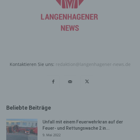
automatisiertes System eine Reihe von allgemeinen
Daten und Informationen. Diese allgemeinen Daten und
Informationen werden in den Logfiles des Servers
gespeichert. Erfasst werden können die (1) verwendeten
Browsertypen und Versionen, (2) das vom zugreifenden
System verwendete Betriebssystem, (3) die
Internetseite, von welcher ein zugreifendes System auf
unsere Internetseite gelangt (sogenannte Referrer), (4)
die Unterwebseiten, welche über ein zugreifendes
System auf unserer Internetseite angesteuert werden,
Kontaktieren Sie uns:
redaktion@langenhagener-news.de
(5) das Datum und die Uhrzeit eines Zugriffs auf die
Internetseite, (6) eine Internet-Protokoll-Adresse (IP-
Adresse), (7) der Internet-Service-Provider des
zugreifenden Systems und (8) sonstige ähnliche Daten
und Informationen, die der Gefahrenabwehr im Falle von
Angriffen auf unsere informationstechnologischen
Beliebte Beiträge
Systeme dienen.
Bei der Nutzung dieser allgemeinen Daten und
Unfall mit einem Feuerwehrkran auf der
Informationen ziehen wird keine Rückschlüsse auf die
Feuer- und Rettungswache 2 in...
betroffene Person. Diese Informationen werden vielmehr
9. Mai 2022