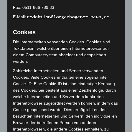
Juni 2023
(142)
Fax: 0511-866 789 33
Mai 2023
(139)
E-Mail:
April 2023
(155)
Cookies
März 2023
(174)
Februar 2023
(154)
Die Internetseiten verwenden Cookies. Cookies sind
Textdateien, welche über einen Internetbrowser auf
Januar 2023
(140)
einem Computersystem abgelegt und gespeichert
Dezember 2022
(130)
werden.
November 2022
(167)
Zahlreiche Internetseiten und Server verwenden
Oktober 2022
(166)
Cookies. Viele Cookies enthalten eine sogenannte
Cookie-ID. Eine Cookie-ID ist eine eindeutige Kennung
September 2022
(205)
des Cookies. Sie besteht aus einer Zeichenfolge, durch
August 2022
(166)
welche Internetseiten und Server dem konkreten
Juli 2022
(133)
Internetbrowser zugeordnet werden können, in dem das
Cookie gespeichert wurde. Dies ermöglicht es den
Juni 2022
(167)
besuchten Internetseiten und Servern, den individuellen
Mai 2022
(177)
Browser der betroffenen Person von anderen
Internetbrowsern, die andere Cookies enthalten, zu
April 2022
(198)