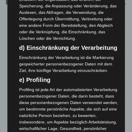
Aktuelle Beiträge
Speicherung, die Anpassung oder Veränderung, das
Niedersachsen: Feuerwehrkräfte kehren nach
Auslesen, das Abfragen, die Verwendung, die
Waldbrandeinsatz aus Spanien zurück
Offenlegung durch Übermittlung, Verbreitung oder
7. August 2026
eine andere Form der Bereitstellung, den Abgleich
oder die Verknüpfung, die Einschränkung, das
Hannover: Erste Tigermücken-Population in Niedersachsen
Löschen oder die Vernichtung.
entdeckt
d) Einschränkung der Verarbeitung
7. August 2026
Einschränkung der Verarbeitung ist die Markierung
Brand im „Haus der Begegnung“ in Neuwarmbüchen schnell
gespeicherter personenbezogener Daten mit dem
eingedämmt
Ziel, ihre künftige Verarbeitung einzuschränken.
6. August 2026
e) Profiling
Region Hannover: 21 neue Notfallsanitäter starten beim
Profiling ist jede Art der automatisierten Verarbeitung
Roten Kreuz
personenbezogener Daten, die darin besteht, dass
5. August 2026
diese personenbezogenen Daten verwendet werden,
Mann läuft mit Hockeyschläger über A7 – Polizei sucht
um bestimmte persönliche Aspekte, die sich auf eine
Zeugen
natürliche Person beziehen, zu bewerten,
5. August 2026
insbesondere, um Aspekte bezüglich Arbeitsleistung,
wirtschaftlicher Lage, Gesundheit, persönlicher