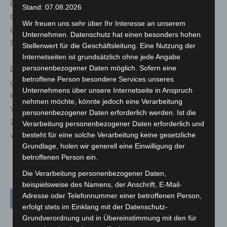
Beamten, den 18-Jährigen zum Funkstreifenwagen zu
Stand: 07.08.2026
bringen. Erst mit weiteren Kräften beruhigte sich die
Wir freuen uns sehr über Ihr Interesse an unserem
Lage am Einsatzort. Zudem wurde eine
Unternehmen. Datenschutz hat einen besonders hohen
Schreckschusswaffe sichergestellt.
Stellenwert für die Geschäftsleitung. Eine Nutzung der
Internetseiten ist grundsätzlich ohne jede Angabe
personenbezogener Daten möglich. Sofern eine
Der 18-Jährige wurde zum Polizeikommissariat Lahe
betroffene Person besondere Services unseres
gebracht. Nach Abschluss der polizeilichen Maßnahmen
Unternehmens über unsere Internetseite in Anspruch
kam er auf freien Fuß. Gegen ihn wird nun wegen
nehmen möchte, könnte jedoch eine Verarbeitung
Verstoßes gegen das Waffengesetz ermittelt. Gegen den
personenbezogener Daten erforderlich werden. Ist die
24-Jährigen fertigte die Polizei eine Anzeige wegen
Verarbeitung personenbezogener Daten erforderlich und
versuchter Gefangenenbefreiung.
besteht für eine solche Verarbeitung keine gesetzliche
Grundlage, holen wir generell eine Einwilligung der
betroffenen Person ein.
Die Verarbeitung personenbezogener Daten,
beispielsweise des Namens, der Anschrift, E-Mail-
Adresse oder Telefonnummer einer betroffenen Person,
erfolgt stets im Einklang mit der Datenschutz-
Grundverordnung und in Übereinstimmung mit den für