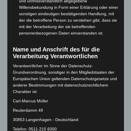
und unmissverständlich abgegebene
September 2024
(112)
Willensbekundung in Form einer Erklärung oder einer
sonstigen eindeutigen bestätigenden Handlung, mit
August 2024
(107)
der die betroffene Person zu verstehen gibt, dass sie
Juli 2024
(89)
mit der Verarbeitung der sie betreffenden
Juni 2024
(107)
personenbezogenen Daten einverstanden ist.
Mai 2024
(149)
Name und Anschrift des für die
April 2024
(102)
Verarbeitung Verantwortlichen
März 2024
(103)
Verantwortlicher im Sinne der Datenschutz-
Februar 2024
(103)
Grundverordnung, sonstiger in den Mitgliedstaaten der
Januar 2024
(111)
Europäischen Union geltenden Datenschutzgesetze und
Dezember 2023
(130)
anderer Bestimmungen mit datenschutzrechtlichem
Charakter ist:
November 2023
(130)
Carl-Marcus Müller
Oktober 2023
(114)
Reuterdamm 49
September 2023
(133)
August 2023
(134)
30853 Langenhagen - Deutschland
Juli 2023
(118)
Telefon: 0511-215 6000