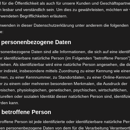
 für die Öffentlichkeit als auch für unsere Kunden und Geschäftspartne
Turbobaustelle startet
Niedersachsen: Feuerwehrkräfte
h lesbar und verständlich sein. Um dies zu gewährleisten, möchten wir
annover-West und
kehren nach Waldbrandeinsatz aus
rwendeten Begrifflichkeiten erläutern.
Spanien zurück
rwenden in dieser Datenschutzerklärung unter anderem die folgenden
fe:
) personenbezogene Daten
sonenbezogene Daten sind alle Informationen, die sich auf eine identifi
r identifizierbare natürliche Person (im Folgenden "betroffene Person"
iehen. Als identifizierbar wird eine natürliche Person angesehen, die di
r indirekt, insbesondere mittels Zuordnung zu einer Kennung wie ein
aus der Begegnung“ in
Region Hannover: 21 neue
men, zu einer Kennnummer, zu Standortdaten, zu einer Online-Kennu
hen schnell
Notfallsanitäter starten beim Roten
er zu einem oder mehreren besonderen Merkmalen, die Ausdruck der
t
Kreuz
sischen, physiologischen, genetischen, psychischen, wirtschaftlichen,
turellen oder sozialen Identität dieser natürlichen Person sind, identifizi
rden kann.
 betroffene Person
roffene Person ist jede identifizierte oder identifizierbare natürliche Pe
ren personenbezogene Daten von dem für die Verarbeitung Verantwort