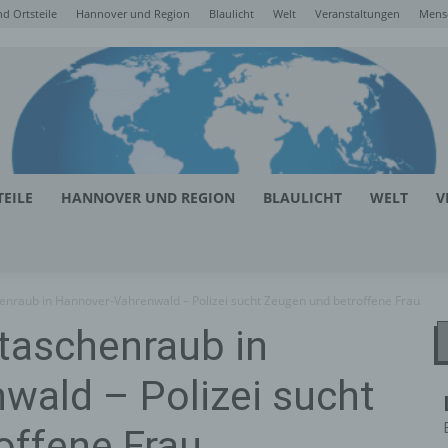
d Ortsteile
Hannover und Region
Blaulicht
Welt
Veranstaltungen
Mens
EILE
HANNOVER UND REGION
BLAULICHT
WELT
V
nraub in Hannover-Vahrenwald – Polizei sucht Zeugen und betroffene Frau
taschenraub in
wald – Polizei sucht
offene Frau