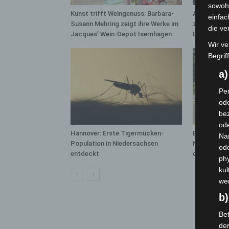
sowohl
Kunst trifft Weingenuss: Barbara-
A2: Zweite 
einfac
Susann Mehring zeigt ihre Werke im
zwischen H
die ve
Jacques’ Wein-Depot Isernhagen
Bothfeld
Wir ve
Begrif
a
Per
ode
bez
ode
Hannover: Erste Tigermücken-
Brand im „H
Na
Population in Niedersachsen
Neuwarmbüc
od
entdeckt
eingedämm
phy
kul
we
b)
Bet
de