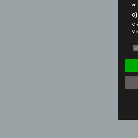
ver
c)
Ver
Vo
pe
da
das
ode
die
d
Ein
per
ei
e)
Pro
Da
wer