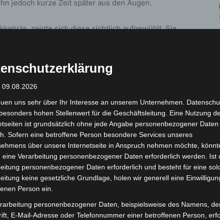
 ihn jedoch kurze Zeit später aus den Augen.
kehrte, zeigte sich diese sichtlich aufgewühlt. Sie
e“ und verließ daraufhin die Örtlichkeit, ohne ihre
rch den Angriff verletzt wurde, ist bislang unklar.
enschutzerklärung
 groß und schlank beschrieben. Er soll rund 30 Jahre
: 09.08.2026
 dunkelblauen Mantel und eine beige-braun gemusterte
euen uns sehr über Ihr Interesse an unserem Unternehmen. Datenschu
besonders hohen Stellenwert für die Geschäftsleitung. Eine Nutzung d
etseiten ist grundsätzlich ohne jede Angabe personenbezogener Daten
ß, etwa 55 Jahre alt und hat blonde Haare.
h. Sofern eine betroffene Person besondere Services unseres
nehmens über unsere Internetseite in Anspruch nehmen möchte, könnt
u dem Täter oder der betroffenen Frau geben können,
 eine Verarbeitung personenbezogener Daten erforderlich werden. Ist 
eitung personenbezogener Daten erforderlich und besteht für eine sol
Nordstadt unter der Telefonnummer 0511 109-3117 zu
eitung keine gesetzliche Grundlage, holen wir generell eine Einwilligun
fenen Person ein.
rarbeitung personenbezogener Daten, beispielsweise des Namens, de
ift, E-Mail-Adresse oder Telefonnummer einer betroffenen Person, erfo