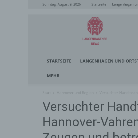
Sonntag, August 9, 2026
Startseite
Langenhagen un
Langenhagener
News
STARTSEITE
LANGENHAGEN UND ORTST
MEHR
Start
Hannover und Region
Versuchter Handtasche
Versuchter Hand
Hannover-Vahren
Zeugen und betr