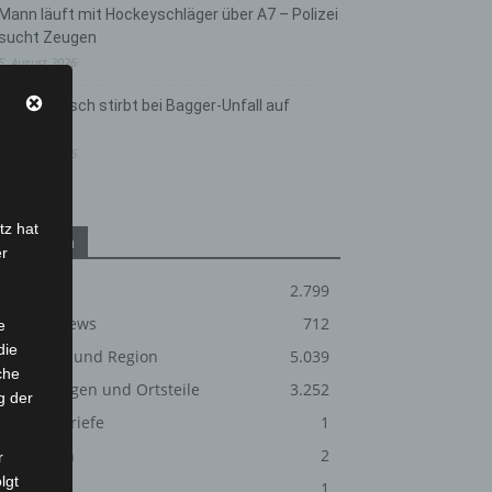
Mann läuft mit Hockeyschläger über A7 – Polizei
sucht Zeugen
5. August 2026
Celle: Mensch stirbt bei Bagger-Unfall auf
Baustelle
5. August 2026
tz hat
Kategorien
er
Blaulicht
2.799
Corona-News
712
e
die
Hannover und Region
5.039
che
Langenhagen und Ortsteile
3.252
g der
Leserbriefe
1
Menschen
2
r
lgt
Über uns
1