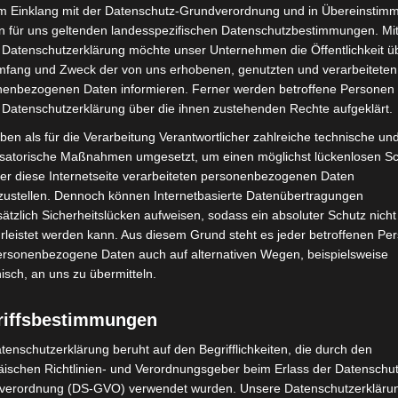
im Einklang mit der Datenschutz-Grundverordnung und in Übereinstim
n für uns geltenden landesspezifischen Datenschutzbestimmungen. Mit
 Datenschutzerklärung möchte unser Unternehmen die Öffentlichkeit ü
mfang und Zweck der von uns erhobenen, genutzten und verarbeiteten
enbezogenen Daten informieren. Ferner werden betroffene Personen 
 Datenschutzerklärung über die ihnen zustehenden Rechte aufgeklärt.
Nächster Artikel
ben als für die Verarbeitung Verantwortlicher zahlreiche technische un
Neue Übersichtsseite bündelt alle Online-Kurse
isatorische Maßnahmen umgesetzt, um einen möglichst lückenlosen S
der Verbraucherzentralen
er diese Internetseite verarbeiteten personenbezogenen Daten
zustellen. Dennoch können Internetbasierte Datenübertragungen
ätzlich Sicherheitslücken aufweisen, sodass ein absoluter Schutz nicht
leistet werden kann. Aus diesem Grund steht es jeder betroffenen Pe
personenbezogene Daten auch auf alternativen Wegen, beispielsweise
nisch, an uns zu übermitteln.
riffsbestimmungen
tenschutzerklärung beruht auf den Begrifflichkeiten, die durch den
ischen Richtlinien- und Verordnungsgeber beim Erlass der Datenschut
verordnung (DS-GVO) verwendet wurden. Unsere Datenschutzerklärun