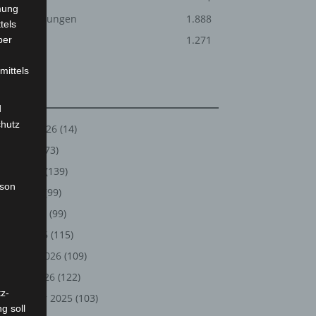
mung
Veranstaltungen
1.888
tels
Welt
1.271
ber
mittels
Archiv
d
chutz
August 2026
(14)
Juli 2026
(73)
Juni 2026
(139)
rson
Mai 2026
(99)
April 2026
(99)
März 2026
(115)
Februar 2026
(109)
Januar 2026
(122)
z-
Dezember 2025
(103)
g soll