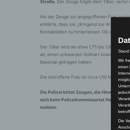
Straße
. Der Zeuge folgte dem Täter, verlor
Als der Zeuge zur angegriffenen Frau zurück
erklärte, dass sie „dringend zur Arbeit müss
Kontaktdaten zu hinterlassen. Ob die Frau du
Dat
Der Täter wird als etwa 1,75 bis 1,80 Meter
Stand
alt, einen schwarzen Vollbart sowie einen
Wir fr
Basecap getragen haben.
einen 
Intern
Die betroffene Frau ist circa 1,50 Meter gro
möglic
Unter
Die Polizei bittet Zeugen, die Hinweise z
jedoch
Verarb
sich beim Polizeikommissariat Hannover-
Verarb
melden.
betrof
Die Ve
Anschr