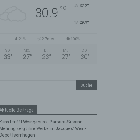
°
32.2
°
C
30.9
°
29.9
21%
2.7m/s
100%
SO.
MO.
DI.
MI.
DO.
33
°
27
°
23
°
27
°
30
°
Aktuelle Beiträge
Kunst trifft Weingenuss: Barbara-Susann
Mehring zeigt ihre Werke im Jacques’ Wein-
Depot Isernhagen