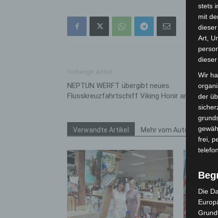
stets 
mit de
dieser
Art, U
person
dieser
Vorheriger Artikel
Wir ha
NEPTUN WERFT übergibt neues
organ
Flusskreuzfahrtschiff Viking Honir an Viking
der üb
sicher
grunds
gewähr
Verwandte Artikel
Mehr vom Autor
frei, 
telefo
Beg
Die Da
Europä
Grund