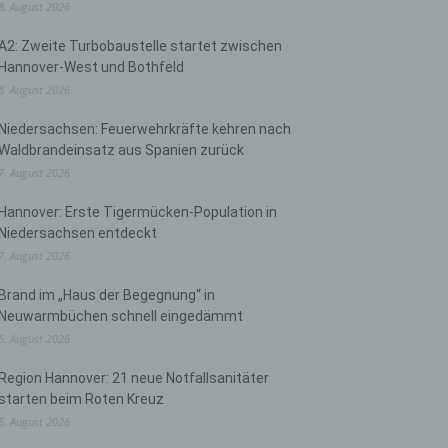
8. August 2026
A2: Zweite Turbobaustelle startet zwischen
Hannover-West und Bothfeld
8. August 2026
Niedersachsen: Feuerwehrkräfte kehren nach
Waldbrandeinsatz aus Spanien zurück
7. August 2026
Hannover: Erste Tigermücken-Population in
Niedersachsen entdeckt
7. August 2026
Brand im „Haus der Begegnung“ in
Neuwarmbüchen schnell eingedämmt
6. August 2026
Region Hannover: 21 neue Notfallsanitäter
starten beim Roten Kreuz
5. August 2026