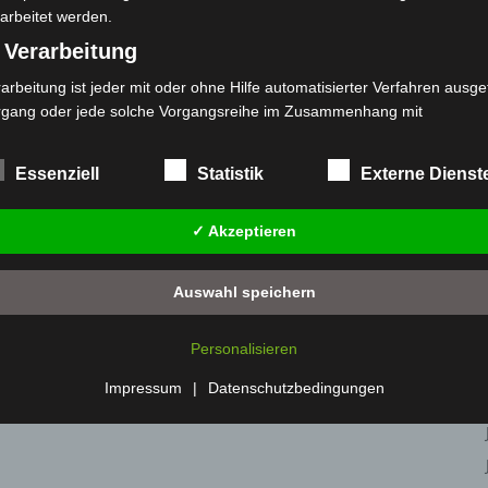
arbeitet werden.
 Verarbeitung
arbeitung ist jeder mit oder ohne Hilfe automatisierter Verfahren ausge
rgang oder jede solche Vorgangsreihe im Zusammenhang mit
rsonenbezogenen Daten wie das Erheben, das Erfassen, die Organisat
s Ordnen, die Speicherung, die Anpassung oder Veränderung, das Aus
Essenziell
Statistik
Externe Dienst
 Abfragen, die Verwendung, die Offenlegung durch Übermittlung, Verb
r eine andere Form der Bereitstellung, den Abgleich oder die Verknüp
✓ Akzeptieren
 Einschränkung, das Löschen oder die Vernichtung.
) Einschränkung der Verarbeitung
Auswahl speichern
schränkung der Verarbeitung ist die Markierung gespeicherter
sonenbezogener Daten mit dem Ziel, ihre künftige Verarbeitung
Personalisieren
nzuschränken.
 Profiling
Impressum
|
Datenschutzbedingungen
filing ist jede Art der automatisierten Verarbeitung personenbezogener
ten, die darin besteht, dass diese personenbezogenen Daten verwend
den, um bestimmte persönliche Aspekte, die sich auf eine natürliche 