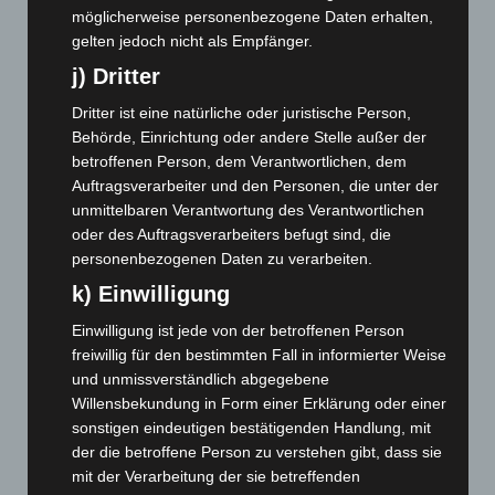
möglicherweise personenbezogene Daten erhalten,
August 2024
(107)
gelten jedoch nicht als Empfänger.
Juli 2024
(89)
j) Dritter
Juni 2024
(107)
Dritter ist eine natürliche oder juristische Person,
Mai 2024
(149)
Behörde, Einrichtung oder andere Stelle außer der
April 2024
(102)
betroffenen Person, dem Verantwortlichen, dem
März 2024
(103)
Auftragsverarbeiter und den Personen, die unter der
unmittelbaren Verantwortung des Verantwortlichen
Februar 2024
(103)
oder des Auftragsverarbeiters befugt sind, die
Januar 2024
(111)
personenbezogenen Daten zu verarbeiten.
Dezember 2023
(130)
k) Einwilligung
November 2023
(130)
Einwilligung ist jede von der betroffenen Person
Oktober 2023
(114)
freiwillig für den bestimmten Fall in informierter Weise
und unmissverständlich abgegebene
September 2023
(133)
Willensbekundung in Form einer Erklärung oder einer
August 2023
(134)
sonstigen eindeutigen bestätigenden Handlung, mit
Juli 2023
(118)
der die betroffene Person zu verstehen gibt, dass sie
mit der Verarbeitung der sie betreffenden
Juni 2023
(142)