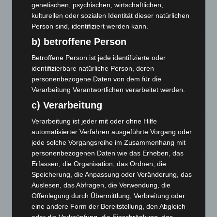
Niedersachsen: Feuerwehrkräfte kehren nach
genetischen, psychischen, wirtschaftlichen,
Waldbrandeinsatz aus Spanien zurück
kulturellen oder sozialen Identität dieser natürlichen
7. August 2026
Person sind, identifiziert werden kann.
b) betroffene Person
Hannover: Erste Tigermücken-Population in Niedersachsen
entdeckt
Betroffene Person ist jede identifizierte oder
7. August 2026
identifizierbare natürliche Person, deren
personenbezogene Daten von dem für die
Brand im „Haus der Begegnung“ in Neuwarmbüchen schnell
Verarbeitung Verantwortlichen verarbeitet werden.
eingedämmt
c) Verarbeitung
6. August 2026
Verarbeitung ist jeder mit oder ohne Hilfe
Region Hannover: 21 neue Notfallsanitäter starten beim
automatisierter Verfahren ausgeführte Vorgang oder
Roten Kreuz
jede solche Vorgangsreihe im Zusammenhang mit
5. August 2026
personenbezogenen Daten wie das Erheben, das
Mann läuft mit Hockeyschläger über A7 – Polizei sucht
Erfassen, die Organisation, das Ordnen, die
Zeugen
Speicherung, die Anpassung oder Veränderung, das
5. August 2026
Auslesen, das Abfragen, die Verwendung, die
Offenlegung durch Übermittlung, Verbreitung oder
Celle: Mensch stirbt bei Bagger-Unfall auf Baustelle
eine andere Form der Bereitstellung, den Abgleich