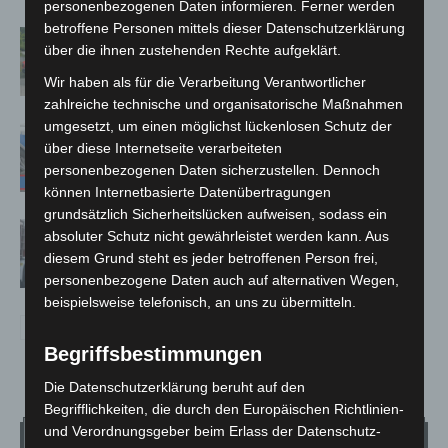
personenbezogenen Daten informieren. Ferner werden
betroffene Personen mittels dieser Datenschutzerklärung
Region Hannover: 21 neue
über die ihnen zustehenden Rechte aufgeklärt.
Notfallsanitäter starten beim Roten
Kreuz
Wir haben als für die Verarbeitung Verantwortlicher
zahlreiche technische und organisatorische Maßnahmen
umgesetzt, um einen möglichst lückenlosen Schutz der
Mann läuft mit Hockeyschläger über
über diese Internetseite verarbeiteten
A7 – Polizei sucht Zeugen
personenbezogenen Daten sicherzustellen. Dennoch
können Internetbasierte Datenübertragungen
grundsätzlich Sicherheitslücken aufweisen, sodass ein
Celle: Mensch stirbt bei Bagger-Unfall
absoluter Schutz nicht gewährleistet werden kann. Aus
auf Baustelle
diesem Grund steht es jeder betroffenen Person frei,
personenbezogene Daten auch auf alternativen Wegen,
beispielsweise telefonisch, an uns zu übermitteln.
Begriffsbestimmungen
Die Datenschutzerklärung beruht auf den
Begrifflichkeiten, die durch den Europäischen Richtlinien-
und Verordnungsgeber beim Erlass der Datenschutz-
Wetter