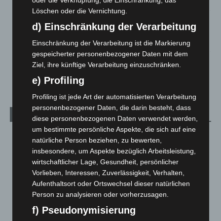
oder die Verknüpfung, die Einschränkung, das
5. August 2026
Löschen oder die Vernichtung.
Gasleitung bei McDonald’s-Umbau in Langenhagen
d) Einschränkung der Verarbeitung
beschädigt
5. August 2026
Einschränkung der Verarbeitung ist die Markierung
gespeicherter personenbezogener Daten mit dem
Anklage nach Abschaltung von „Archetyp Market“ erhoben
Ziel, ihre künftige Verarbeitung einzuschränken.
3. August 2026
e) Profiling
Profiling ist jede Art der automatisierten Verarbeitung
personenbezogener Daten, die darin besteht, dass
Kategorien
diese personenbezogenen Daten verwendet werden,
um bestimmte persönliche Aspekte, die sich auf eine
Blaulicht
2.799
natürliche Person beziehen, zu bewerten,
Corona-News
712
insbesondere, um Aspekte bezüglich Arbeitsleistung,
wirtschaftlicher Lage, Gesundheit, persönlicher
Hannover und Region
5.037
Vorlieben, Interessen, Zuverlässigkeit, Verhalten,
Langenhagen und Ortsteile
3.250
Aufenthaltsort oder Ortswechsel dieser natürlichen
Leserbriefe
1
Person zu analysieren oder vorherzusagen.
f) Pseudonymisierung
Menschen
2