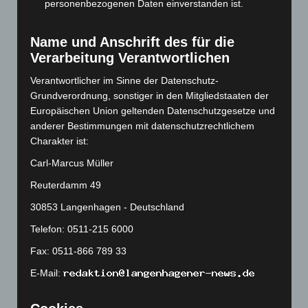
personenbezogenen Daten einverstanden ist.
Mai 2023
(139)
April 2023
(155)
Name und Anschrift des für die
März 2023
(174)
Verarbeitung Verantwortlichen
Februar 2023
(154)
Verantwortlicher im Sinne der Datenschutz-
Januar 2023
(140)
Grundverordnung, sonstiger in den Mitgliedstaaten der
Europäischen Union geltenden Datenschutzgesetze und
Dezember 2022
(130)
anderer Bestimmungen mit datenschutzrechtlichem
November 2022
(167)
Charakter ist:
Oktober 2022
(166)
Carl-Marcus Müller
September 2022
(205)
Reuterdamm 49
August 2022
(166)
30853 Langenhagen - Deutschland
Juli 2022
(133)
Telefon: 0511-215 6000
Juni 2022
(167)
Fax: 0511-866 789 33
Mai 2022
(177)
E-Mail:
April 2022
(198)
März 2022
(221)