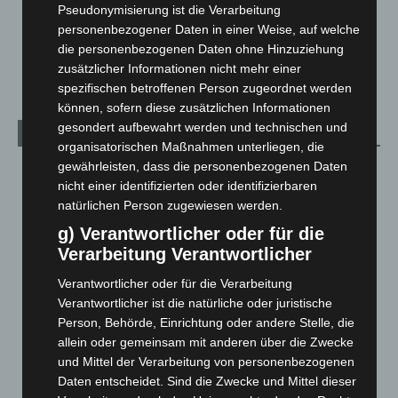
Über uns
1
Pseudonymisierung ist die Verarbeitung
personenbezogener Daten in einer Weise, auf welche
Veranstaltungen
1.887
die personenbezogenen Daten ohne Hinzuziehung
Welt
1.270
zusätzlicher Informationen nicht mehr einer
spezifischen betroffenen Person zugeordnet werden
können, sofern diese zusätzlichen Informationen
gesondert aufbewahrt werden und technischen und
Archiv
organisatorischen Maßnahmen unterliegen, die
gewährleisten, dass die personenbezogenen Daten
August 2026
(12)
nicht einer identifizierten oder identifizierbaren
Juli 2026
(73)
natürlichen Person zugewiesen werden.
Juni 2026
(139)
g) Verantwortlicher oder für die
Mai 2026
(99)
Verarbeitung Verantwortlicher
April 2026
(99)
Verantwortlicher oder für die Verarbeitung
Verantwortlicher ist die natürliche oder juristische
März 2026
(115)
Person, Behörde, Einrichtung oder andere Stelle, die
Februar 2026
(109)
allein oder gemeinsam mit anderen über die Zwecke
Januar 2026
(122)
und Mittel der Verarbeitung von personenbezogenen
Daten entscheidet. Sind die Zwecke und Mittel dieser
Dezember 2025
(103)