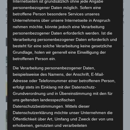
Internetseiten ist grundsätzlich ohne jede Angabe
Vorheriger Artikel
Nächster Artikel
personenbezogener Daten möglich. Sofern eine
Feuerwehr Engelbostel befreit
Maschsee-Eis birgt
betroffene Person besondere Services unseres
Patienten aus unglücklicher
Lebensgefahr: Stadt Hannover
Unternehmens über unsere Internetseite in Anspruch
Zwangslage
warnt eindringlich
nehmen möchte, könnte jedoch eine Verarbeitung
personenbezogener Daten erforderlich werden. Ist die
Verarbeitung personenbezogener Daten erforderlich und
Verwandte Artikel
Mehr vom Autor
besteht für eine solche Verarbeitung keine gesetzliche
Grundlage, holen wir generell eine Einwilligung der
Niedersachsen: Feuerwehrkräfte
betroffenen Person ein.
kehren nach Waldbrandeinsatz aus
Die Verarbeitung personenbezogener Daten,
Spanien zurück
beispielsweise des Namens, der Anschrift, E-Mail-
Adresse oder Telefonnummer einer betroffenen Person,
Hannover: Erste Tigermücken-
erfolgt stets im Einklang mit der Datenschutz-
Population in Niedersachsen entdeckt
Grundverordnung und in Übereinstimmung mit den für
uns geltenden landesspezifischen
Datenschutzbestimmungen. Mittels dieser
Brand im „Haus der Begegnung“ in
Datenschutzerklärung möchte unser Unternehmen die
Öffentlichkeit über Art, Umfang und Zweck der von uns
Neuwarmbüchen schnell eingedämmt
erhobenen, genutzten und verarbeiteten