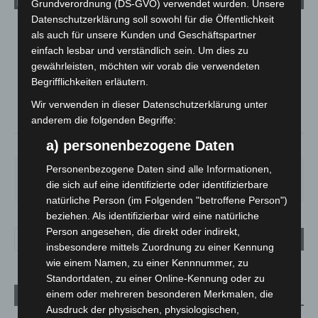
Grundverordnung (DS-GVO) verwendet wurden. Unsere
Datenschutzerklärung soll sowohl für die Öffentlichkeit
LANGENHAGEN
als auch für unsere Kunden und Geschäftspartner
einfach lesbar und verständlich sein. Um dies zu
Überwiegend Bewölkt
gewährleisten, möchten wir vorab die verwendeten
°
19.6
°
C
Begrifflichkeiten erläutern.
19.3
Wir verwenden in dieser Datenschutzerklärung unter
°
17.7
anderem die folgenden Begriffe:
a) personenbezogene Daten
65%
3.5m/s
56%
Personenbezogene Daten sind alle Informationen,
FR.
SA.
SO.
MO.
DI.
21
°
26
°
32
°
31
°
23
°
die sich auf eine identifizierte oder identifizierbare
natürliche Person (im Folgenden "betroffene Person")
beziehen. Als identifizierbar wird eine natürliche
Person angesehen, die direkt oder indirekt,
insbesondere mittels Zuordnung zu einer Kennung
wie einem Namen, zu einer Kennnummer, zu
Standortdaten, zu einer Online-Kennung oder zu
einem oder mehreren besonderen Merkmalen, die
Aktuelle Beiträge
Ausdruck der physischen, physiologischen,