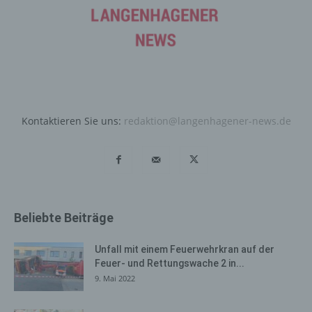
Internetbrowsers verhindern und damit der Setzung von
Cookies dauerhaft widersprechen. Ferner können
bereits gesetzte Cookies jederzeit über einen
Internetbrowser oder andere Softwareprogramme
gelöscht werden. Dies ist in allen gängigen
Internetbrowsern möglich. Deaktiviert die betroffene
Person die Setzung von Cookies in dem genutzten
Internetbrowser, sind unter Umständen nicht alle
Kontaktieren Sie uns:
redaktion@langenhagener-news.de
Funktionen unserer Internetseite vollumfänglich nutzbar.
Erfassung von allgemeinen Daten
und Informationen
Die Internetseite erfasst mit jedem Aufruf der
Beliebte Beiträge
Internetseite durch eine betroffene Person oder ein
automatisiertes System eine Reihe von allgemeinen
Unfall mit einem Feuerwehrkran auf der
Daten und Informationen. Diese allgemeinen Daten und
Feuer- und Rettungswache 2 in...
Informationen werden in den Logfiles des Servers
9. Mai 2022
gespeichert. Erfasst werden können die (1) verwendeten
Browsertypen und Versionen, (2) das vom zugreifenden