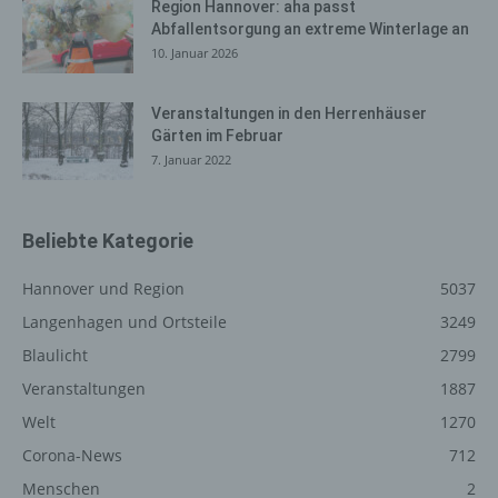
System verwendete Betriebssystem, (3) die
Region Hannover: aha passt
Abfallentsorgung an extreme Winterlage an
Internetseite, von welcher ein zugreifendes System auf
10. Januar 2026
unsere Internetseite gelangt (sogenannte Referrer), (4)
die Unterwebseiten, welche über ein zugreifendes
System auf unserer Internetseite angesteuert werden,
Veranstaltungen in den Herrenhäuser
(5) das Datum und die Uhrzeit eines Zugriffs auf die
Gärten im Februar
Internetseite, (6) eine Internet-Protokoll-Adresse (IP-
7. Januar 2022
Adresse), (7) der Internet-Service-Provider des
zugreifenden Systems und (8) sonstige ähnliche Daten
und Informationen, die der Gefahrenabwehr im Falle von
Beliebte Kategorie
Angriffen auf unsere informationstechnologischen
Systeme dienen.
Hannover und Region
5037
Bei der Nutzung dieser allgemeinen Daten und
Langenhagen und Ortsteile
3249
Informationen ziehen wird keine Rückschlüsse auf die
Blaulicht
2799
betroffene Person. Diese Informationen werden vielmehr
benötigt, um (1) die Inhalte unserer Internetseite korrekt
Veranstaltungen
1887
auszuliefern, (2) die Inhalte unserer Internetseite sowie
Welt
1270
die Werbung für diese zu optimieren, (3) die dauerhafte
Corona-News
712
Funktionsfähigkeit unserer informationstechnologischen
Systeme und der Technik unserer Internetseite zu
Menschen
2