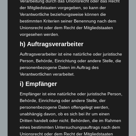
Verarbeitung durch das Unionsrecht oder das Recht
November 2025
(114)
der Mitgliedstaaten vorgegeben, so kann der
Oktober 2025
(112)
Verantwortliche beziehungsweise können die
bestimmten Kriterien seiner Benennung nach dem
September 2025
(93)
Unionsrecht oder dem Recht der Mitgliedstaaten
August 2025
(90)
vorgesehen werden.
Juli 2025
(90)
h) Auftragsverarbeiter
Juni 2025
(103)
Auftragsverarbeiter ist eine natürliche oder juristische
Mai 2025
(112)
Person, Behörde, Einrichtung oder andere Stelle, die
personenbezogene Daten im Auftrag des
April 2025
(88)
Verantwortlichen verarbeitet.
März 2025
(111)
i) Empfänger
Februar 2025
(96)
Empfänger ist eine natürliche oder juristische Person,
Januar 2025
(88)
Behörde, Einrichtung oder andere Stelle, der
Dezember 2024
(89)
personenbezogene Daten offengelegt werden,
November 2024
(94)
unabhängig davon, ob es sich bei ihr um einen
Dritten handelt oder nicht. Behörden, die im Rahmen
Oktober 2024
(93)
eines bestimmten Untersuchungsauftrags nach dem
September 2024
(112)
Unionsrecht oder dem Recht der Mitgliedstaaten