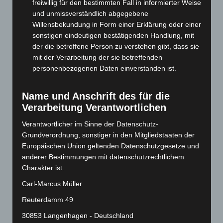
freiwillig für den bestimmten Fall in informierter Weise
Januar 2025
(88)
und unmissverständlich abgegebene
Dezember 2024
(89)
Willensbekundung in Form einer Erklärung oder einer
November 2024
(94)
sonstigen eindeutigen bestätigenden Handlung, mit
der die betroffene Person zu verstehen gibt, dass sie
Oktober 2024
(93)
mit der Verarbeitung der sie betreffenden
September 2024
(112)
personenbezogenen Daten einverstanden ist.
August 2024
(107)
Juli 2024
(89)
Name und Anschrift des für die
Verarbeitung Verantwortlichen
Juni 2024
(107)
Mai 2024
(149)
Verantwortlicher im Sinne der Datenschutz-
Grundverordnung, sonstiger in den Mitgliedstaaten der
April 2024
(102)
Europäischen Union geltenden Datenschutzgesetze und
März 2024
(103)
anderer Bestimmungen mit datenschutzrechtlichem
Februar 2024
(103)
Charakter ist:
Januar 2024
(111)
Carl-Marcus Müller
Dezember 2023
(130)
Reuterdamm 49
November 2023
(130)
30853 Langenhagen - Deutschland