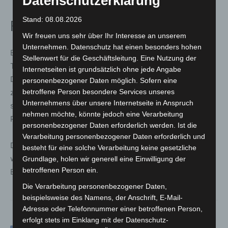
Datenschutzerklärung
Stand: 08.08.2026
Festnahme im Nahbereich
Wir freuen uns sehr über Ihr Interesse an unserem
Unternehmen. Datenschutz hat einen besonders hohen
Einsatzkräfte der Polizei Hannover konnten den
Stellenwert für die Geschäftsleitung. Eine Nutzung der
Tatverdächtigen im Nahbereich stellen und festnehmen.
Internetseiten ist grundsätzlich ohne jede Angabe
Dabei leistete der 17-Jährige Widerstand. Das von ihm
personenbezogener Daten möglich. Sofern eine
zwischenzeitlich weggeworfene Messer wurde
betroffene Person besondere Services unseres
Unternehmens über unsere Internetseite in Anspruch
sichergestellt. Der Jugendliche kam in
nehmen möchte, könnte jedoch eine Verarbeitung
Polizeigewahrsam.
personenbezogener Daten erforderlich werden. Ist die
Verarbeitung personenbezogener Daten erforderlich und
Die Staatsanwaltschaft leitete ein Ermittlungsverfahren
besteht für eine solche Verarbeitung keine gesetzliche
wegen versuchten Totschlags ein. Die weiteren
Grundlage, holen wir generell eine Einwilligung der
betroffenen Person ein.
Ermittlungen dauern an.
Die Verarbeitung personenbezogener Daten,
beispielsweise des Namens, der Anschrift, E-Mail-
Adresse oder Telefonnummer einer betroffenen Person,
erfolgt stets im Einklang mit der Datenschutz-