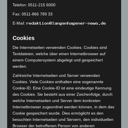
Oktober 2023
(114)
Telefon: 0511-215 6000
September 2023
(133)
Fax: 0511-866 789 33
August 2023
(134)
E-Mail:
Juli 2023
(118)
Juni 2023
(142)
Cookies
Mai 2023
(139)
Die Internetseiten verwenden Cookies. Cookies sind
April 2023
(155)
Textdateien, welche über einen Internetbrowser auf
einem Computersystem abgelegt und gespeichert
März 2023
(174)
werden.
Februar 2023
(154)
Zahlreiche Internetseiten und Server verwenden
Januar 2023
(140)
Cookies. Viele Cookies enthalten eine sogenannte
Dezember 2022
(130)
Cookie-ID. Eine Cookie-ID ist eine eindeutige Kennung
des Cookies. Sie besteht aus einer Zeichenfolge, durch
November 2022
(167)
welche Internetseiten und Server dem konkreten
Oktober 2022
(166)
Internetbrowser zugeordnet werden können, in dem das
Cookie gespeichert wurde. Dies ermöglicht es den
September 2022
(205)
besuchten Internetseiten und Servern, den individuellen
August 2022
(166)
Browser der betroffenen Person von anderen