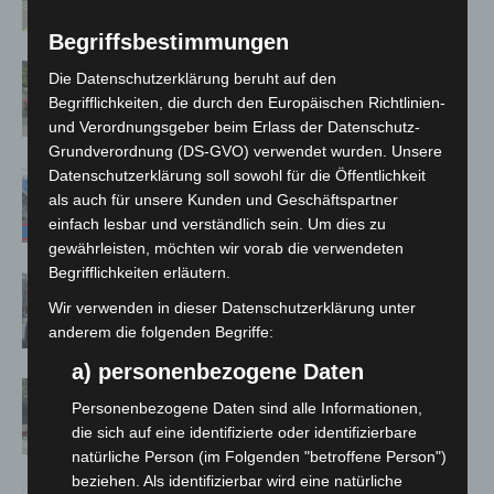
Begriffsbestimmungen
Region Hannover: 21 neue
Die Datenschutzerklärung beruht auf den
Notfallsanitäter starten beim Roten
Begrifflichkeiten, die durch den Europäischen Richtlinien-
Kreuz
und Verordnungsgeber beim Erlass der Datenschutz-
Grundverordnung (DS-GVO) verwendet wurden. Unsere
Datenschutzerklärung soll sowohl für die Öffentlichkeit
Mann läuft mit Hockeyschläger über
als auch für unsere Kunden und Geschäftspartner
A7 – Polizei sucht Zeugen
einfach lesbar und verständlich sein. Um dies zu
gewährleisten, möchten wir vorab die verwendeten
Begrifflichkeiten erläutern.
Celle: Mensch stirbt bei Bagger-Unfall
auf Baustelle
Wir verwenden in dieser Datenschutzerklärung unter
anderem die folgenden Begriffe:
a) personenbezogene Daten
Gasleitung bei McDonald’s-Umbau in
Personenbezogene Daten sind alle Informationen,
Langenhagen beschädigt
die sich auf eine identifizierte oder identifizierbare
natürliche Person (im Folgenden "betroffene Person")
beziehen. Als identifizierbar wird eine natürliche