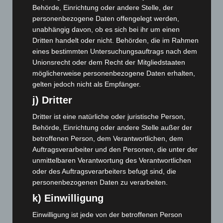
April 2026
(99)
Behörde, Einrichtung oder andere Stelle, der
März 2026
(115)
personenbezogene Daten offengelegt werden,
unabhängig davon, ob es sich bei ihr um einen
Februar 2026
(109)
Dritten handelt oder nicht. Behörden, die im Rahmen
Januar 2026
(122)
eines bestimmten Untersuchungsauftrags nach dem
Dezember 2025
(103)
Unionsrecht oder dem Recht der Mitgliedstaaten
möglicherweise personenbezogene Daten erhalten,
November 2025
(114)
gelten jedoch nicht als Empfänger.
Oktober 2025
(112)
j) Dritter
September 2025
(93)
Dritter ist eine natürliche oder juristische Person,
August 2025
(90)
Behörde, Einrichtung oder andere Stelle außer der
Juli 2025
(90)
betroffenen Person, dem Verantwortlichen, dem
Auftragsverarbeiter und den Personen, die unter der
Juni 2025
(103)
unmittelbaren Verantwortung des Verantwortlichen
Mai 2025
(112)
oder des Auftragsverarbeiters befugt sind, die
April 2025
(88)
personenbezogenen Daten zu verarbeiten.
März 2025
(111)
k) Einwilligung
Februar 2025
(96)
Einwilligung ist jede von der betroffenen Person