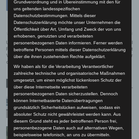
Grundverordnung und in Übereinstimmung mit den für
uns geltenden landesspezifischen
Datenschutzbestimmungen. Mittels dieser
Datenschutzerklärung möchte unser Unternehmen die
Öffentlichkeit über Art, Umfang und Zweck der von uns
Vorheriger Artikel
Nächster Artikel
erhobenen, genutzten und verarbeiteten
Unruhige Nacht für die
„Blind“ im Theatersaal
personenbezogenen Daten informieren. Ferner werden
Feuerwehr Hannover: Mehrere
Langenhagen: tfn zeigt
betroffene Personen mittels dieser Datenschutzerklärung
Verletzte bei zwei Bränden in
Kammerspiel am 25. Februar
über die ihnen zustehenden Rechte aufgeklärt.
der Calenberger Neustadt
Wir haben als für die Verarbeitung Verantwortlicher
zahlreiche technische und organisatorische Maßnahmen
umgesetzt, um einen möglichst lückenlosen Schutz der
Verwandte Artikel
Mehr vom Autor
über diese Internetseite verarbeiteten
personenbezogenen Daten sicherzustellen. Dennoch
Niedersachsen: Feuerwehrkräfte
können Internetbasierte Datenübertragungen
kehren nach Waldbrandeinsatz aus
grundsätzlich Sicherheitslücken aufweisen, sodass ein
Spanien zurück
absoluter Schutz nicht gewährleistet werden kann. Aus
diesem Grund steht es jeder betroffenen Person frei,
personenbezogene Daten auch auf alternativen Wegen,
Brand im „Haus der Begegnung“ in
beispielsweise telefonisch, an uns zu übermitteln.
Neuwarmbüchen schnell eingedämmt