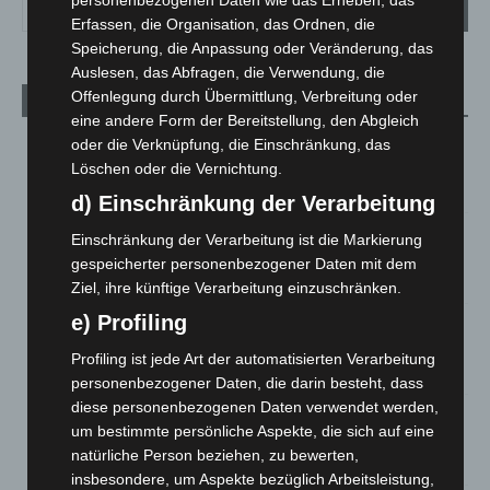
personenbezogenen Daten wie das Erheben, das
Erfassen, die Organisation, das Ordnen, die
Speicherung, die Anpassung oder Veränderung, das
Auslesen, das Abfragen, die Verwendung, die
Offenlegung durch Übermittlung, Verbreitung oder
Aktuelle Beiträge
eine andere Form der Bereitstellung, den Abgleich
Kunst trifft Weingenuss: Barbara-Susann Mehring zeigt ihre
oder die Verknüpfung, die Einschränkung, das
Werke im Jacques’ Wein-Depot Isernhagen
Löschen oder die Vernichtung.
8. August 2026
d) Einschränkung der Verarbeitung
A2: Zweite Turbobaustelle startet zwischen Hannover-West
Einschränkung der Verarbeitung ist die Markierung
und Bothfeld
gespeicherter personenbezogener Daten mit dem
8. August 2026
Ziel, ihre künftige Verarbeitung einzuschränken.
e) Profiling
Niedersachsen: Feuerwehrkräfte kehren nach
Waldbrandeinsatz aus Spanien zurück
Profiling ist jede Art der automatisierten Verarbeitung
7. August 2026
personenbezogener Daten, die darin besteht, dass
diese personenbezogenen Daten verwendet werden,
Hannover: Erste Tigermücken-Population in Niedersachsen
um bestimmte persönliche Aspekte, die sich auf eine
entdeckt
natürliche Person beziehen, zu bewerten,
7. August 2026
insbesondere, um Aspekte bezüglich Arbeitsleistung,