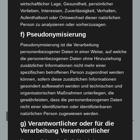
wirtschaftlicher Lage, Gesundheit, persönlicher
Brand im „Haus der Begegnung“ in Neuwarmbüchen schnell
Vorlieben, Interessen, Zuverlässigkeit, Verhalten,
eingedämmt
Aufenthaltsort oder Ortswechsel dieser natürlichen
6. August 2026
Person zu analysieren oder vorherzusagen.
Region Hannover: 21 neue Notfallsanitäter starten beim
f) Pseudonymisierung
Roten Kreuz
5. August 2026
Pseudonymisierung ist die Verarbeitung
personenbezogener Daten in einer Weise, auf welche
Mann läuft mit Hockeyschläger über A7 – Polizei sucht
die personenbezogenen Daten ohne Hinzuziehung
Zeugen
zusätzlicher Informationen nicht mehr einer
5. August 2026
spezifischen betroffenen Person zugeordnet werden
können, sofern diese zusätzlichen Informationen
Celle: Mensch stirbt bei Bagger-Unfall auf Baustelle
gesondert aufbewahrt werden und technischen und
5. August 2026
organisatorischen Maßnahmen unterliegen, die
gewährleisten, dass die personenbezogenen Daten
nicht einer identifizierten oder identifizierbaren
natürlichen Person zugewiesen werden.
Kategorien
g) Verantwortlicher oder für die
Blaulicht
2.799
Verarbeitung Verantwortlicher
Corona-News
712