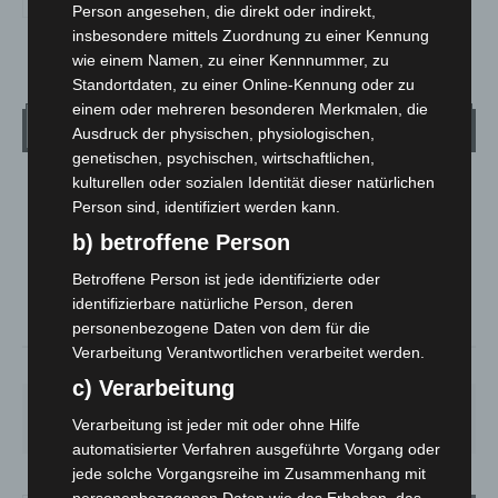
Person angesehen, die direkt oder indirekt,
insbesondere mittels Zuordnung zu einer Kennung
wie einem Namen, zu einer Kennnummer, zu
Standortdaten, zu einer Online-Kennung oder zu
einem oder mehreren besonderen Merkmalen, die
Wetter
Ausdruck der physischen, physiologischen,
genetischen, psychischen, wirtschaftlichen,
kulturellen oder sozialen Identität dieser natürlichen
LANGENHAGEN
Person sind, identifiziert werden kann.
Klarer Himmel
b) betroffene Person
°
25.5
°
C
25.1
Betroffene Person ist jede identifizierte oder
°
identifizierbare natürliche Person, deren
24.4
personenbezogene Daten von dem für die
Verarbeitung Verantwortlichen verarbeitet werden.
34%
2.6m/s
6%
c) Verarbeitung
SA.
SO.
MO.
DI.
MI.
26
°
34
°
26
°
23
°
26
°
Verarbeitung ist jeder mit oder ohne Hilfe
automatisierter Verfahren ausgeführte Vorgang oder
jede solche Vorgangsreihe im Zusammenhang mit