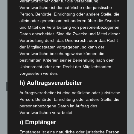
Verantwortlicher oder für die Verarbeitung
Verantwortlicher ist die natürliche oder juristische
Hannover und Region
5.039
Person, Behörde, Einrichtung oder andere Stelle, die
Langenhagen und Ortsteile
3.252
allein oder gemeinsam mit anderen über die Zwecke
Leserbriefe
1
und Mittel der Verarbeitung von personenbezogenen
Daten entscheidet. Sind die Zwecke und Mittel dieser
Menschen
2
Verarbeitung durch das Unionsrecht oder das Recht
Über uns
1
der Mitgliedstaaten vorgegeben, so kann der
Veranstaltungen
1.888
Verantwortliche beziehungsweise können die
bestimmten Kriterien seiner Benennung nach dem
Welt
1.271
Unionsrecht oder dem Recht der Mitgliedstaaten
vorgesehen werden.
h) Auftragsverarbeiter
Archiv
Auftragsverarbeiter ist eine natürliche oder juristische
August 2026
(14)
Person, Behörde, Einrichtung oder andere Stelle, die
personenbezogene Daten im Auftrag des
Juli 2026
(73)
Verantwortlichen verarbeitet.
Juni 2026
(139)
i) Empfänger
Mai 2026
(99)
Empfänger ist eine natürliche oder juristische Person,