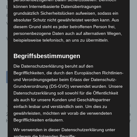
Landschaftsschutzgebiete in den Katalog der Orte
können Internetbasierte Datenübertragungen
grundsätzlich Sicherheitslücken aufweisen, sodass ein
aufgenommen werden, in deren Nähe das Abbrennen
absoluter Schutz nicht gewährleistet werden kann. Aus
von Pyrotechnik verboten ist.
diesem Grund steht es jeder betroffenen Person frei,
personenbezogene Daten auch auf alternativen Wegen,
Verbotszone_Feuerwerk
beispielsweise telefonisch, an uns zu übermitteln.
Begriffsbestimmungen
Die Datenschutzerklärung beruht auf den
Begrifflichkeiten, die durch den Europäischen Richtlinien-
und Verordnungsgeber beim Erlass der Datenschutz-
Grundverordnung (DS-GVO) verwendet wurden. Unsere
Datenschutzerklärung soll sowohl für die Öffentlichkeit
als auch für unsere Kunden und Geschäftspartner
Vorheriger Artikel
Nächster Artikel
einfach lesbar und verständlich sein. Um dies zu
gewährleisten, möchten wir vorab die verwendeten
2023: Januar-Termine in den
Stattreisen führt 12.200 Gäste
Begrifflichkeiten erläutern.
Herrenhäuser Gärten
durch Hannover
Wir verwenden in dieser Datenschutzerklärung unter
anderem die folgenden Begriffe: