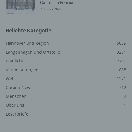
einen oder mehrere Auftragsverarbeiter, beispielsweise
Gärten im Februar
einen Paketdienstleister, veranlassen, der die
7. Januar 2022
personenbezogenen Daten ebenfalls ausschließlich für
eine interne Verwendung, die dem für die Verarbeitung
Verantwortlichen zuzurechnen ist, nutzt.
Beliebte Kategorie
Durch eine Registrierung auf der Internetseite des für die
Verarbeitung Verantwortlichen wird ferner die vom
Hannover und Region
5039
Internet-Service-Provider (ISP) der betroffenen Person
Langenhagen und Ortsteile
3251
vergebene IP-Adresse, das Datum sowie die Uhrzeit der
Blaulicht
2799
Registrierung gespeichert. Die Speicherung dieser Daten
erfolgt vor dem Hintergrund, dass nur so der Missbrauch
Veranstaltungen
1888
unserer Dienste verhindert werden kann, und diese
Welt
1271
Daten im Bedarfsfall ermöglichen, begangene Straftaten
Corona-News
712
aufzuklären. Insofern ist die Speicherung dieser Daten
zur Absicherung des für die Verarbeitung
Menschen
2
Verantwortlichen erforderlich. Eine Weitergabe dieser
Über uns
1
Daten an Dritte erfolgt grundsätzlich nicht, sofern keine
Leserbriefe
1
gesetzliche Pflicht zur Weitergabe besteht oder die
Weitergabe der Strafverfolgung dient.
Die Registrierung der betroffenen Person unter