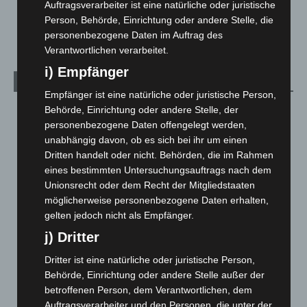
Auftragsverarbeiter ist eine natürliche oder juristische
Celle: Mensch stirbt bei Bagger-Unfall auf Baustelle
Person, Behörde, Einrichtung oder andere Stelle, die
5. August 2026
personenbezogene Daten im Auftrag des
Verantwortlichen verarbeitet.
i) Empfänger
Kategorien
Empfänger ist eine natürliche oder juristische Person,
Behörde, Einrichtung oder andere Stelle, der
Blaulicht
2.799
personenbezogene Daten offengelegt werden,
Corona-News
712
unabhängig davon, ob es sich bei ihr um einen
Hannover und Region
5.039
Dritten handelt oder nicht. Behörden, die im Rahmen
eines bestimmten Untersuchungsauftrags nach dem
Langenhagen und Ortsteile
3.252
Unionsrecht oder dem Recht der Mitgliedstaaten
Leserbriefe
1
möglicherweise personenbezogene Daten erhalten,
Menschen
2
gelten jedoch nicht als Empfänger.
Über uns
1
j) Dritter
Veranstaltungen
1.888
Dritter ist eine natürliche oder juristische Person,
Welt
1.271
Behörde, Einrichtung oder andere Stelle außer der
betroffenen Person, dem Verantwortlichen, dem
Auftragsverarbeiter und den Personen, die unter der