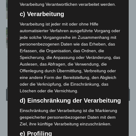
Brand im „Haus der Begegnung“ in
Verarbeitung Verantwortlichen verarbeitet werden.
Neuwarmbüchen schnell eingedämmt
c) Verarbeitung
Verarbeitung ist jeder mit oder ohne Hilfe
Region Hannover: 21 neue
automatisierter Verfahren ausgeführte Vorgang oder
Notfallsanitäter starten beim Roten
jede solche Vorgangsreihe im Zusammenhang mit
Kreuz
personenbezogenen Daten wie das Erheben, das
Erfassen, die Organisation, das Ordnen, die
Speicherung, die Anpassung oder Veränderung, das
Auslesen, das Abfragen, die Verwendung, die
Offenlegung durch Übermittlung, Verbreitung oder
eine andere Form der Bereitstellung, den Abgleich
oder die Verknüpfung, die Einschränkung, das
Löschen oder die Vernichtung.
Wetter
d) Einschränkung der Verarbeitung
Einschränkung der Verarbeitung ist die Markierung
LANGENHAGEN
gespeicherter personenbezogener Daten mit dem
Bedeckt
Ziel, ihre künftige Verarbeitung einzuschränken.
°
22.2
°
C
20.9
e) Profiling