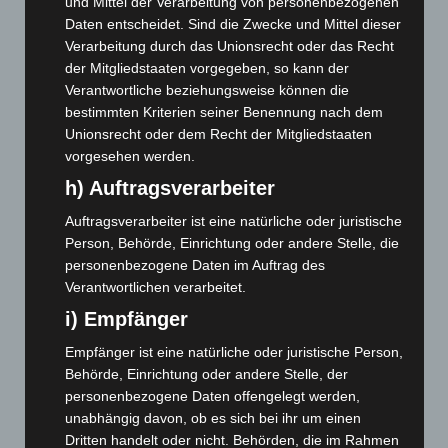
und Mittel der Verarbeitung von personenbezogenen
Daten entscheidet. Sind die Zwecke und Mittel dieser
Mai 2026
(99)
Verarbeitung durch das Unionsrecht oder das Recht
April 2026
(99)
der Mitgliedstaaten vorgegeben, so kann der
März 2026
(115)
Verantwortliche beziehungsweise können die
bestimmten Kriterien seiner Benennung nach dem
Februar 2026
(109)
Unionsrecht oder dem Recht der Mitgliedstaaten
Januar 2026
(122)
vorgesehen werden.
Dezember 2025
(103)
h) Auftragsverarbeiter
November 2025
(114)
Auftragsverarbeiter ist eine natürliche oder juristische
Oktober 2025
(112)
Person, Behörde, Einrichtung oder andere Stelle, die
September 2025
(93)
personenbezogene Daten im Auftrag des
Verantwortlichen verarbeitet.
August 2025
(90)
i) Empfänger
Juli 2025
(90)
Empfänger ist eine natürliche oder juristische Person,
Juni 2025
(103)
Behörde, Einrichtung oder andere Stelle, der
Mai 2025
(112)
personenbezogene Daten offengelegt werden,
April 2025
(88)
unabhängig davon, ob es sich bei ihr um einen
Dritten handelt oder nicht. Behörden, die im Rahmen
März 2025
(111)