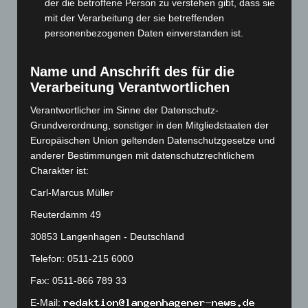
Dezember 2023
(130)
der die betroffene Person zu verstehen gibt, dass sie
mit der Verarbeitung der sie betreffenden
November 2023
(130)
personenbezogenen Daten einverstanden ist.
Oktober 2023
(114)
September 2023
(133)
Name und Anschrift des für die
August 2023
(134)
Verarbeitung Verantwortlichen
Juli 2023
(118)
Verantwortlicher im Sinne der Datenschutz-
Juni 2023
(142)
Grundverordnung, sonstiger in den Mitgliedstaaten der
Europäischen Union geltenden Datenschutzgesetze und
Mai 2023
(139)
anderer Bestimmungen mit datenschutzrechtlichem
April 2023
(155)
Charakter ist:
März 2023
(174)
Carl-Marcus Müller
Februar 2023
(154)
Reuterdamm 49
Januar 2023
(140)
30853 Langenhagen - Deutschland
Dezember 2022
(130)
Telefon: 0511-215 6000
November 2022
(167)
Fax: 0511-866 789 33
Oktober 2022
(166)
E-Mail: