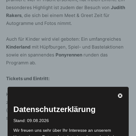
besonderes Highlight ist zudem der Besuch von
Judith
Rakers
, die sich bei einem Meet & Greet Zeit für
Autogramme und Fotos nimmt.
Auch für Kinder wird viel geboten: Ein umfangreiches
Kinderland
mit Hüpfburgen, Spiel- und Bastelaktionen
sowie ein spannendes
Ponyrennen
runden das
Programm ab.
Tickets und Eintritt:
Kinder bis 12 Jahre haben freien Eintritt. Erwachsene
zahlen im Vorverkauf 12 Euro, an der Tageskasse 14 Euro
Datenschutzerklärung
(ermäßigte Preise für Schüler und Studenten). Tickets
sind online erhältlich unter
www.neuebult.de
.
Stand: 09.08.2026
Wir freuen uns sehr über Ihr Interesse an unserem