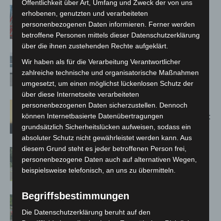
Öffentlichkeit über Art, Umfang und Zweck der von uns
A2: Zweite Turbobaustelle startet
erhobenen, genutzten und verarbeiteten
zwischen Hannover-West und
personenbezogenen Daten informieren. Ferner werden
Bothfeld
betroffene Personen mittels dieser Datenschutzerklärung
über die ihnen zustehenden Rechte aufgeklärt.
Niedersachsen: Feuerwehrkräfte
Wir haben als für die Verarbeitung Verantwortlicher
kehren nach Waldbrandeinsatz aus
zahlreiche technische und organisatorische Maßnahmen
Spanien zurück
umgesetzt, um einen möglichst lückenlosen Schutz der
über diese Internetseite verarbeiteten
Hannover: Erste Tigermücken-
personenbezogenen Daten sicherzustellen. Dennoch
Population in Niedersachsen entdeckt
können Internetbasierte Datenübertragungen
grundsätzlich Sicherheitslücken aufweisen, sodass ein
absoluter Schutz nicht gewährleistet werden kann. Aus
diesem Grund steht es jeder betroffenen Person frei,
Brand im „Haus der Begegnung“ in
personenbezogene Daten auch auf alternativen Wegen,
Neuwarmbüchen schnell eingedämmt
beispielsweise telefonisch, an uns zu übermitteln.
Begriffsbestimmungen
Region Hannover: 21 neue
Notfallsanitäter starten beim Roten
Die Datenschutzerklärung beruht auf den