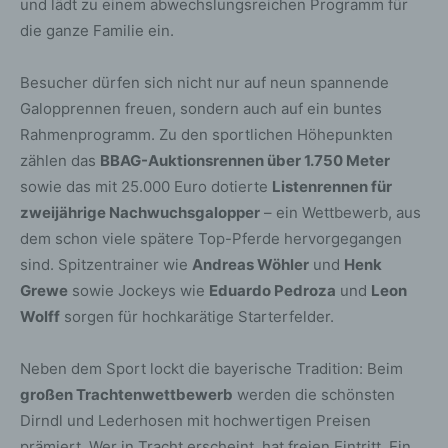
und lädt zu einem abwechslungsreichen Programm für
die ganze Familie ein.
Besucher dürfen sich nicht nur auf neun spannende
Galopprennen freuen, sondern auch auf ein buntes
Rahmenprogramm. Zu den sportlichen Höhepunkten
zählen das
BBAG-Auktionsrennen über 1.750 Meter
sowie das mit 25.000 Euro dotierte
Listenrennen für
zweijährige Nachwuchsgalopper
– ein Wettbewerb, aus
dem schon viele spätere Top-Pferde hervorgegangen
sind. Spitzentrainer wie
Andreas Wöhler
und
Henk
Grewe
sowie Jockeys wie
Eduardo Pedroza
und
Leon
Wolff
sorgen für hochkarätige Starterfelder.
Neben dem Sport lockt die bayerische Tradition: Beim
großen Trachtenwettbewerb
werden die schönsten
Dirndl und Lederhosen mit hochwertigen Preisen
prämiert. Wer in Tracht erscheint, hat freien Eintritt. Ein