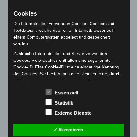
September 2022
(205)
August 2022
(166)
Cookies
Juli 2022
(133)
Die Internetseiten verwenden Cookies. Cookies sind
Juni 2022
(167)
Textdateien, welche über einen Internetbrowser auf
Mai 2022
(177)
einem Computersystem abgelegt und gespeichert
werden.
April 2022
(198)
Zahlreiche Internetseiten und Server verwenden
März 2022
(221)
Cookies. Viele Cookies enthalten eine sogenannte
Februar 2022
(189)
Cookie-ID. Eine Cookie-ID ist eine eindeutige Kennung
Januar 2022
(190)
des Cookies. Sie besteht aus einer Zeichenfolge, durch
welche Internetseiten und Server dem konkreten
Dezember 2021
(204)
Internetbrowser zugeordnet werden können, in dem das
November 2021
(215)
Essenziell
Cookie gespeichert wurde. Dies ermöglicht es den
besuchten Internetseiten und Servern, den individuellen
Oktober 2021
(171)
Statistik
Browser der betroffenen Person von anderen
September 2021
(180)
Externe Dienste
Internetbrowsern, die andere Cookies enthalten, zu
August 2021
(154)
unterscheiden. Ein bestimmter Internetbrowser kann
über die eindeutige Cookie-ID wiedererkannt und
Juli 2021
(213)
✓ Akzeptieren
identifiziert werden.