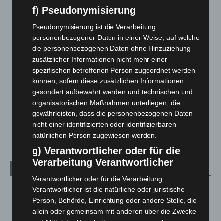
Blaulicht
2.799
f) Pseudonymisierung
Corona-News
712
Pseudonymisierung ist die Verarbeitung
personenbezogener Daten in einer Weise, auf welche
Hannover und Region
5.039
die personenbezogenen Daten ohne Hinzuziehung
Langenhagen und Ortsteile
3.252
zusätzlicher Informationen nicht mehr einer
Leserbriefe
1
spezifischen betroffenen Person zugeordnet werden
können, sofern diese zusätzlichen Informationen
Menschen
2
gesondert aufbewahrt werden und technischen und
Über uns
1
organisatorischen Maßnahmen unterliegen, die
Veranstaltungen
1.888
gewährleisten, dass die personenbezogenen Daten
nicht einer identifizierten oder identifizierbaren
Welt
1.271
natürlichen Person zugewiesen werden.
g) Verantwortlicher oder für die
Verarbeitung Verantwortlicher
Archiv
Verantwortlicher oder für die Verarbeitung
August 2026
(14)
Verantwortlicher ist die natürliche oder juristische
Person, Behörde, Einrichtung oder andere Stelle, die
Juli 2026
(73)
allein oder gemeinsam mit anderen über die Zwecke
Juni 2026
(139)