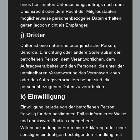
eines bestimmten Untersuchungsauftrags nach dem
Februar 2025
(96)
Unionsrecht oder dem Recht der Mitgliedstaaten
Januar 2025
(88)
möglicherweise personenbezogene Daten erhalten,
gelten jedoch nicht als Empfänger.
Dezember 2024
(89)
j) Dritter
November 2024
(94)
Dritter ist eine natürliche oder juristische Person,
Oktober 2024
(93)
Behörde, Einrichtung oder andere Stelle außer der
September 2024
(112)
betroffenen Person, dem Verantwortlichen, dem
August 2024
(107)
Auftragsverarbeiter und den Personen, die unter der
unmittelbaren Verantwortung des Verantwortlichen
Juli 2024
(89)
oder des Auftragsverarbeiters befugt sind, die
Juni 2024
(107)
personenbezogenen Daten zu verarbeiten.
Mai 2024
(149)
k) Einwilligung
April 2024
(102)
Einwilligung ist jede von der betroffenen Person
März 2024
(103)
freiwillig für den bestimmten Fall in informierter Weise
und unmissverständlich abgegebene
Februar 2024
(103)
Willensbekundung in Form einer Erklärung oder einer
Januar 2024
(111)
sonstigen eindeutigen bestätigenden Handlung, mit