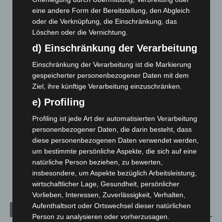
entdeckt
eine andere Form der Bereitstellung, den Abgleich
7. August 2026
oder die Verknüpfung, die Einschränkung, das
Brand im „Haus der Begegnung“ in Neuwarmbüchen schnell
Löschen oder die Vernichtung.
eingedämmt
d) Einschränkung der Verarbeitung
6. August 2026
Einschränkung der Verarbeitung ist die Markierung
Region Hannover: 21 neue Notfallsanitäter starten beim
gespeicherter personenbezogener Daten mit dem
Roten Kreuz
Ziel, ihre künftige Verarbeitung einzuschränken.
5. August 2026
e) Profiling
Mann läuft mit Hockeyschläger über A7 – Polizei sucht
Profiling ist jede Art der automatisierten Verarbeitung
Zeugen
personenbezogener Daten, die darin besteht, dass
5. August 2026
diese personenbezogenen Daten verwendet werden,
um bestimmte persönliche Aspekte, die sich auf eine
Celle: Mensch stirbt bei Bagger-Unfall auf Baustelle
natürliche Person beziehen, zu bewerten,
5. August 2026
insbesondere, um Aspekte bezüglich Arbeitsleistung,
wirtschaftlicher Lage, Gesundheit, persönlicher
Vorlieben, Interessen, Zuverlässigkeit, Verhalten,
Aufenthaltsort oder Ortswechsel dieser natürlichen
Kategorien
Person zu analysieren oder vorherzusagen.