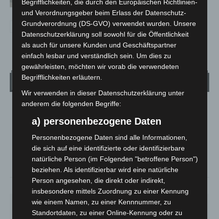
Kreuz
Begrifflichkeiten, die durch den Europäischen Richtlinien-
und Verordnungsgeber beim Erlass der Datenschutz-
Grundverordnung (DS-GVO) verwendet wurden. Unsere
Datenschutzerklärung soll sowohl für die Öffentlichkeit
als auch für unsere Kunden und Geschäftspartner
einfach lesbar und verständlich sein. Um dies zu
gewährleisten, möchten wir vorab die verwendeten
Begrifflichkeiten erläutern.
Wetter
Wir verwenden in dieser Datenschutzerklärung unter
anderem die folgenden Begriffe:
LANGENHAGEN
a) personenbezogene Daten
Klarer Himmel
°
Personenbezogene Daten sind alle Informationen,
21.1
°
C
20.3
die sich auf eine identifizierte oder identifizierbare
°
natürliche Person (im Folgenden "betroffene Person")
20.1
beziehen. Als identifizierbar wird eine natürliche
Person angesehen, die direkt oder indirekt,
59%
1.8m/s
5%
insbesondere mittels Zuordnung zu einer Kennung
wie einem Namen, zu einer Kennnummer, zu
SO.
MO.
DI.
MI.
DO.
33
°
27
°
24
°
27
°
31
°
Standortdaten, zu einer Online-Kennung oder zu