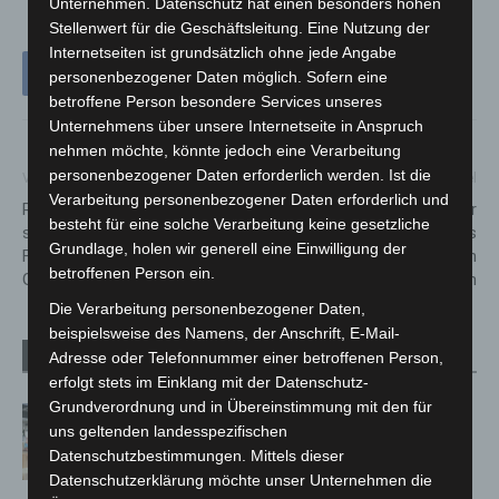
Unternehmen. Datenschutz hat einen besonders hohen
Stellenwert für die Geschäftsleitung. Eine Nutzung der
Internetseiten ist grundsätzlich ohne jede Angabe
personenbezogener Daten möglich. Sofern eine
betroffene Person besondere Services unseres
Unternehmens über unsere Internetseite in Anspruch
nehmen möchte, könnte jedoch eine Verarbeitung
personenbezogener Daten erforderlich werden. Ist die
Vorheriger Artikel
Nächster Artikel
Verarbeitung personenbezogener Daten erforderlich und
Region Hannover und MHH
Comedy-Doppel im September
besteht für eine solche Verarbeitung keine gesetzliche
starten Partnerschaft für
in Langenhagen: Hennes
Grundlage, holen wir generell eine Einwilligung der
Forschung, Lehre und
Bender und Simon Stäblein
betroffenen Person ein.
Gesundheitsversorgung
sorgen für Lachsalven
Die Verarbeitung personenbezogener Daten,
beispielsweise des Namens, der Anschrift, E-Mail-
Verwandte Artikel
Mehr vom Autor
Adresse oder Telefonnummer einer betroffenen Person,
erfolgt stets im Einklang mit der Datenschutz-
Grundverordnung und in Übereinstimmung mit den für
Kunst trifft Weingenuss: Barbara-
uns geltenden landesspezifischen
Susann Mehring zeigt ihre Werke im
Datenschutzbestimmungen. Mittels dieser
Jacques’ Wein-Depot Isernhagen
Datenschutzerklärung möchte unser Unternehmen die