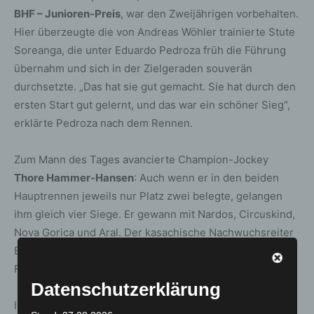
BHF – Junioren-Preis
, war den Zweijährigen vorbehalten.
Hier überzeugte die von Andreas Wöhler trainierte Stute
Soreanga, die unter Eduardo Pedroza früh die Führung
übernahm und sich in der Zielgeraden souverän
durchsetzte. „Das hat sie gut gemacht. Sie hat durch den
ersten Start gut gelernt, und das war ein schöner Sieg“,
erklärte Pedroza nach dem Rennen.
Zum Mann des Tages avancierte Champion-Jockey
Thore Hammer-Hansen
: Auch wenn er in den beiden
Hauptrennen jeweils nur Platz zwei belegte, gelangen
ihm gleich vier Siege. Er gewann mit Nardos, Circuskind,
Nova Gorica und Aral. Der kasachische Nachwuchsreiter
Esentur Turganaaly Uulu punktete mit zwei Erfolgen auf
Feuerwehrfelicitas und Cherub Rock.
Datenschutzerklärung
Insgesamt wurden bei den neun Rennen 226.168,01 Euro