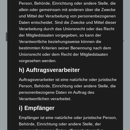
Person, Behörde, Einrichtung oder andere Stelle, die
Veranstaltungen
1.887
allein oder gemeinsam mit anderen über die Zwecke
Welt
1.269
und Mittel der Verarbeitung von personenbezogenen
Daten entscheidet. Sind die Zwecke und Mittel dieser
Verarbeitung durch das Unionsrecht oder das Recht
der Mitgliedstaaten vorgegeben, so kann der
Archiv
Verantwortliche beziehungsweise können die
bestimmten Kriterien seiner Benennung nach dem
August 2026
(10)
Unionsrecht oder dem Recht der Mitgliedstaaten
Juli 2026
(73)
vorgesehen werden.
Juni 2026
(139)
h) Auftragsverarbeiter
Mai 2026
(99)
Auftragsverarbeiter ist eine natürliche oder juristische
April 2026
(99)
Person, Behörde, Einrichtung oder andere Stelle, die
personenbezogene Daten im Auftrag des
März 2026
(115)
Verantwortlichen verarbeitet.
Februar 2026
(109)
i) Empfänger
Januar 2026
(122)
Empfänger ist eine natürliche oder juristische Person,
Dezember 2025
(103)
Behörde, Einrichtung oder andere Stelle, der
November 2025
(114)