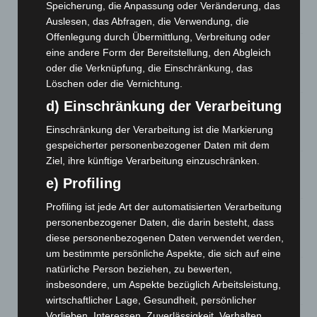
eingedämmt
Speicherung, die Anpassung oder Veränderung, das
6. August 2026
Auslesen, das Abfragen, die Verwendung, die
Offenlegung durch Übermittlung, Verbreitung oder
Region Hannover: 21 neue Notfallsanitäter starten beim
eine andere Form der Bereitstellung, den Abgleich
Roten Kreuz
oder die Verknüpfung, die Einschränkung, das
5. August 2026
Löschen oder die Vernichtung.
d) Einschränkung der Verarbeitung
Mann läuft mit Hockeyschläger über A7 – Polizei sucht
Zeugen
Einschränkung der Verarbeitung ist die Markierung
5. August 2026
gespeicherter personenbezogener Daten mit dem
Ziel, ihre künftige Verarbeitung einzuschränken.
Celle: Mensch stirbt bei Bagger-Unfall auf Baustelle
e) Profiling
5. August 2026
Profiling ist jede Art der automatisierten Verarbeitung
Gasleitung bei McDonald’s-Umbau in Langenhagen
personenbezogener Daten, die darin besteht, dass
beschädigt
diese personenbezogenen Daten verwendet werden,
5. August 2026
um bestimmte persönliche Aspekte, die sich auf eine
natürliche Person beziehen, zu bewerten,
Anklage nach Abschaltung von „Archetyp Market“ erhoben
insbesondere, um Aspekte bezüglich Arbeitsleistung,
3. August 2026
wirtschaftlicher Lage, Gesundheit, persönlicher
Vorlieben, Interessen, Zuverlässigkeit, Verhalten,