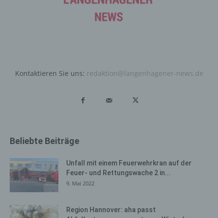
Daten und Informationen. Diese allgemeinen Daten und
Informationen werden in den Logfiles des Servers
gespeichert. Erfasst werden können die (1) verwendeten
Browsertypen und Versionen, (2) das vom zugreifenden
System verwendete Betriebssystem, (3) die
Internetseite, von welcher ein zugreifendes System auf
unsere Internetseite gelangt (sogenannte Referrer), (4)
Kontaktieren Sie uns:
redaktion@langenhagener-news.de
die Unterwebseiten, welche über ein zugreifendes
System auf unserer Internetseite angesteuert werden,
(5) das Datum und die Uhrzeit eines Zugriffs auf die
Internetseite, (6) eine Internet-Protokoll-Adresse (IP-
Adresse), (7) der Internet-Service-Provider des
zugreifenden Systems und (8) sonstige ähnliche Daten
Beliebte Beiträge
und Informationen, die der Gefahrenabwehr im Falle von
Angriffen auf unsere informationstechnologischen
Unfall mit einem Feuerwehrkran auf der
Systeme dienen.
Feuer- und Rettungswache 2 in...
Bei der Nutzung dieser allgemeinen Daten und
9. Mai 2022
Informationen ziehen wird keine Rückschlüsse auf die
betroffene Person. Diese Informationen werden vielmehr
Region Hannover: aha passt
benötigt, um (1) die Inhalte unserer Internetseite korrekt