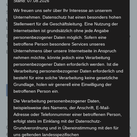
Stand: 07.08.2026
umgesetzt. Weiter geht es auf der Neuen Bult am
Wir freuen uns sehr über Ihr Interesse an unserem
Sonntag, den 5. Oktober, mit dem
Renntag der
Unternehmen. Datenschutz hat einen besonders hohen
Landwirtschaft
. Neben acht Rennen, darunter ein
Stellenwert für die Geschäftsleitung. Eine Nutzung der
Listenrennen über 2.000 Meter für Stuten, erwartet die
Internetseiten ist grundsätzlich ohne jede Angabe
Besucher ein Bauernmarkt. Tickets sind bereits online ab
personenbezogener Daten möglich. Sofern eine
12 Euro erhältlich. Kinder bis 12 Jahre haben freien
betroffene Person besondere Services unseres
Unternehmens über unsere Internetseite in Anspruch
Eintritt.
nehmen möchte, könnte jedoch eine Verarbeitung
personenbezogener Daten erforderlich werden. Ist die
Verarbeitung personenbezogener Daten erforderlich und
besteht für eine solche Verarbeitung keine gesetzliche
Grundlage, holen wir generell eine Einwilligung der
betroffenen Person ein.
Die Verarbeitung personenbezogener Daten,
beispielsweise des Namens, der Anschrift, E-Mail-
Adresse oder Telefonnummer einer betroffenen Person,
Vorheriger Artikel
Nächster Artikel
erfolgt stets im Einklang mit der Datenschutz-
Großangelegte Einsatzübung
2025: Oktober-Termine in den
Grundverordnung und in Übereinstimmung mit den für
am Gymnasium Langenhagen
Herrenhäuser Gärten
uns geltenden landesspezifischen