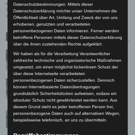
erfolgreich durchgeführt:
Datenschutzbestimmungen. Mittels dieser
Verpuffung im Chemiesaal
Datenschutzerklärung möchte unser Unternehmen die
simuliert
Öffentlichkeit über Art, Umfang und Zweck der von uns
erhobenen, genutzten und verarbeiteten
personenbezogenen Daten informieren. Ferner werden
Verwandte Artikel
Mehr vom Autor
betroffene Personen mittels dieser Datenschutzerklärung
über die ihnen zustehenden Rechte aufgeklärt.
Brand im „Haus der Begegnung“ in
Wir haben als für die Verarbeitung Verantwortlicher
Neuwarmbüchen schnell eingedämmt
zahlreiche technische und organisatorische Maßnahmen
umgesetzt, um einen möglichst lückenlosen Schutz der
über diese Internetseite verarbeiteten
personenbezogenen Daten sicherzustellen. Dennoch
Region Hannover: 21 neue
können Internetbasierte Datenübertragungen
Notfallsanitäter starten beim Roten
grundsätzlich Sicherheitslücken aufweisen, sodass ein
Kreuz
absoluter Schutz nicht gewährleistet werden kann. Aus
diesem Grund steht es jeder betroffenen Person frei,
Mann läuft mit Hockeyschläger über
personenbezogene Daten auch auf alternativen Wegen,
A7 – Polizei sucht Zeugen
beispielsweise telefonisch, an uns zu übermitteln.