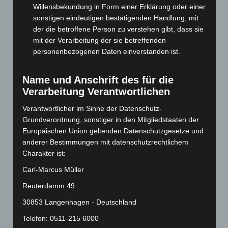
Willensbekundung in Form einer Erklärung oder einer
Juli 2024
(89)
sonstigen eindeutigen bestätigenden Handlung, mit
Juni 2024
(107)
der die betroffene Person zu verstehen gibt, dass sie
mit der Verarbeitung der sie betreffenden
Mai 2024
(149)
personenbezogenen Daten einverstanden ist.
April 2024
(102)
März 2024
(103)
Name und Anschrift des für die
Februar 2024
(103)
Verarbeitung Verantwortlichen
Januar 2024
(111)
Verantwortlicher im Sinne der Datenschutz-
Dezember 2023
(130)
Grundverordnung, sonstiger in den Mitgliedstaaten der
Europäischen Union geltenden Datenschutzgesetze und
November 2023
(130)
anderer Bestimmungen mit datenschutzrechtlichem
Oktober 2023
(114)
Charakter ist:
September 2023
(133)
Carl-Marcus Müller
August 2023
(134)
Reuterdamm 49
Juli 2023
(118)
30853 Langenhagen - Deutschland
Juni 2023
(142)
Telefon: 0511-215 6000
Mai 2023
(139)