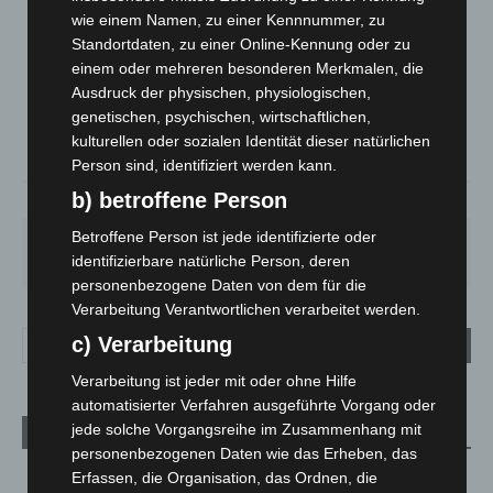
wie einem Namen, zu einer Kennnummer, zu
LANGENHAGEN
Standortdaten, zu einer Online-Kennung oder zu
Ein Paar Wolken
einem oder mehreren besonderen Merkmalen, die
°
Ausdruck der physischen, physiologischen,
16.1
°
C
14.8
genetischen, psychischen, wirtschaftlichen,
°
kulturellen oder sozialen Identität dieser natürlichen
14
Person sind, identifiziert werden kann.
b) betroffene Person
73%
2.2m/s
17%
Betroffene Person ist jede identifizierte oder
FR.
SA.
SO.
MO.
DI.
25
°
26
°
31
°
35
°
20
°
identifizierbare natürliche Person, deren
personenbezogene Daten von dem für die
Verarbeitung Verantwortlichen verarbeitet werden.
c) Verarbeitung
Verarbeitung ist jeder mit oder ohne Hilfe
automatisierter Verfahren ausgeführte Vorgang oder
jede solche Vorgangsreihe im Zusammenhang mit
Aktuelle Beiträge
personenbezogenen Daten wie das Erheben, das
Brand im „Haus der Begegnung“ in Neuwarmbüchen schnell
Erfassen, die Organisation, das Ordnen, die