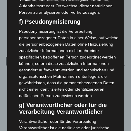
Hannover: Polizei stoppt 166 Trunkenheitsfahrten bei
Aufenthaltsort oder Ortswechsel dieser natürlichen
Großkontrolle
Person zu analysieren oder vorherzusagen.
2. August 2026
f) Pseudonymisierung
Hannover Klassik Open Air 2026: Französische Oper im
Maschpark
Pseudonymisierung ist die Verarbeitung
2. August 2026
personenbezogener Daten in einer Weise, auf welche
die personenbezogenen Daten ohne Hinzuziehung
zusätzlicher Informationen nicht mehr einer
spezifischen betroffenen Person zugeordnet werden
Kategorien
können, sofern diese zusätzlichen Informationen
gesondert aufbewahrt werden und technischen und
Blaulicht
2.798
organisatorischen Maßnahmen unterliegen, die
Corona-News
712
gewährleisten, dass die personenbezogenen Daten
nicht einer identifizierten oder identifizierbaren
Hannover und Region
5.035
natürlichen Person zugewiesen werden.
Langenhagen und Ortsteile
3.249
g) Verantwortlicher oder für die
Leserbriefe
1
Verarbeitung Verantwortlicher
Menschen
2
Verantwortlicher oder für die Verarbeitung
Über uns
1
Verantwortlicher ist die natürliche oder juristische