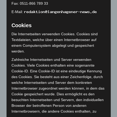
Fax: 0511-866 789 33
April 2023
(155)
E-Mail:
März 2023
(174)
Februar 2023
(154)
Cookies
Januar 2023
(140)
Die Internetseiten verwenden Cookies. Cookies sind
Dezember 2022
(130)
Textdateien, welche über einen Internetbrowser auf
einem Computersystem abgelegt und gespeichert
November 2022
(167)
werden.
Oktober 2022
(166)
Zahlreiche Internetseiten und Server verwenden
September 2022
(205)
Cookies. Viele Cookies enthalten eine sogenannte
August 2022
(166)
Cookie-ID. Eine Cookie-ID ist eine eindeutige Kennung
des Cookies. Sie besteht aus einer Zeichenfolge, durch
Juli 2022
(133)
welche Internetseiten und Server dem konkreten
Juni 2022
(167)
Internetbrowser zugeordnet werden können, in dem das
Mai 2022
(177)
Cookie gespeichert wurde. Dies ermöglicht es den
besuchten Internetseiten und Servern, den individuellen
April 2022
(198)
Browser der betroffenen Person von anderen
März 2022
(221)
Internetbrowsern, die andere Cookies enthalten, zu
Februar 2022
(189)
unterscheiden. Ein bestimmter Internetbrowser kann