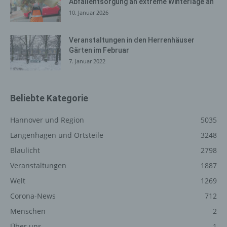
Abfallentsorgung an extreme Winterlage an
auszuliefern, (2) die Inhalte unserer Internetseite sowie
10. Januar 2026
die Werbung für diese zu optimieren, (3) die dauerhafte
Funktionsfähigkeit unserer informationstechnologischen
Veranstaltungen in den Herrenhäuser
Systeme und der Technik unserer Internetseite zu
Gärten im Februar
gewährleisten sowie (4) um Strafverfolgungsbehörden
7. Januar 2022
im Falle eines Cyberangriffes die zur Strafverfolgung
notwendigen Informationen bereitzustellen. Diese
anonym erhobenen Daten und Informationen werden
durch uns daher einerseits statistisch und ferner mit dem
Beliebte Kategorie
Ziel ausgewertet, den Datenschutz und die
Datensicherheit in unserem Unternehmen zu erhöhen,
Hannover und Region
5035
um letztlich ein optimales Schutzniveau für die von uns
Langenhagen und Ortsteile
3248
verarbeiteten personenbezogenen Daten
Blaulicht
2798
sicherzustellen. Die anonymen Daten der Server-Logfiles
werden getrennt von allen durch eine betroffene Person
Veranstaltungen
1887
angegebenen personenbezogenen Daten gespeichert.
Welt
1269
Corona-News
712
Registrierung auf unserer
Menschen
2
Internetseite
Über uns
1