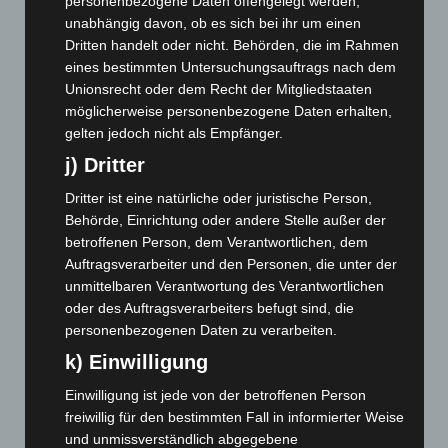
personenbezogene Daten offengelegt werden,
Oktober 2025
(112)
unabhängig davon, ob es sich bei ihr um einen
Dritten handelt oder nicht. Behörden, die im Rahmen
September 2025
(93)
eines bestimmten Untersuchungsauftrags nach dem
August 2025
(90)
Unionsrecht oder dem Recht der Mitgliedstaaten
möglicherweise personenbezogene Daten erhalten,
Juli 2025
(90)
gelten jedoch nicht als Empfänger.
Juni 2025
(103)
j) Dritter
Mai 2025
(112)
Dritter ist eine natürliche oder juristische Person,
April 2025
(88)
Behörde, Einrichtung oder andere Stelle außer der
März 2025
(111)
betroffenen Person, dem Verantwortlichen, dem
Februar 2025
(96)
Auftragsverarbeiter und den Personen, die unter der
unmittelbaren Verantwortung des Verantwortlichen
Januar 2025
(88)
oder des Auftragsverarbeiters befugt sind, die
Dezember 2024
(89)
personenbezogenen Daten zu verarbeiten.
November 2024
(94)
k) Einwilligung
Oktober 2024
(93)
Einwilligung ist jede von der betroffenen Person
September 2024
(112)
freiwillig für den bestimmten Fall in informierter Weise
und unmissverständlich abgegebene
August 2024
(107)