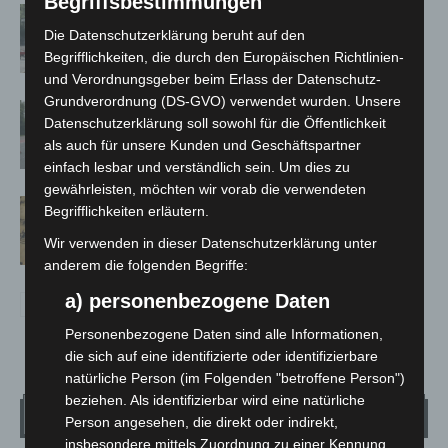
Begriffsbestimmungen
Gasleitung bei McDonald’s-Umbau in
Die Datenschutzerklärung beruht auf den
Langenhagen beschädigt
Begrifflichkeiten, die durch den Europäischen Richtlinien-
und Verordnungsgeber beim Erlass der Datenschutz-
Grundverordnung (DS-GVO) verwendet wurden. Unsere
Hannover: Polizei stoppt 166
Datenschutzerklärung soll sowohl für die Öffentlichkeit
Trunkenheitsfahrten bei
als auch für unsere Kunden und Geschäftspartner
Großkontrolle
einfach lesbar und verständlich sein. Um dies zu
gewährleisten, möchten wir vorab die verwendeten
Hannover Klassik Open Air 2026:
Begrifflichkeiten erläutern.
Französische Oper im Maschpark
Wir verwenden in dieser Datenschutzerklärung unter
anderem die folgenden Begriffe:
a) personenbezogene Daten
Personenbezogene Daten sind alle Informationen,
die sich auf eine identifizierte oder identifizierbare
natürliche Person (im Folgenden "betroffene Person")
beziehen. Als identifizierbar wird eine natürliche
Wetter
Person angesehen, die direkt oder indirekt,
insbesondere mittels Zuordnung zu einer Kennung