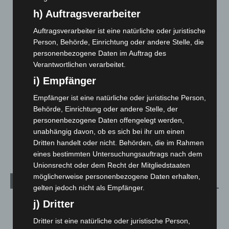
eingedämmt
h) Auftragsverarbeiter
6. August 2026
Auftragsverarbeiter ist eine natürliche oder juristische
Region Hannover: 21 neue Notfallsanitäter starten beim
Person, Behörde, Einrichtung oder andere Stelle, die
Roten Kreuz
personenbezogene Daten im Auftrag des
5. August 2026
Verantwortlichen verarbeitet.
i) Empfänger
Mann läuft mit Hockeyschläger über A7 – Polizei sucht
Zeugen
Empfänger ist eine natürliche oder juristische Person,
5. August 2026
Behörde, Einrichtung oder andere Stelle, der
personenbezogene Daten offengelegt werden,
Celle: Mensch stirbt bei Bagger-Unfall auf Baustelle
unabhängig davon, ob es sich bei ihr um einen
5. August 2026
Dritten handelt oder nicht. Behörden, die im Rahmen
eines bestimmten Untersuchungsauftrags nach dem
Unionsrecht oder dem Recht der Mitgliedstaaten
möglicherweise personenbezogene Daten erhalten,
Kategorien
gelten jedoch nicht als Empfänger.
j) Dritter
Blaulicht
2.799
Corona-News
712
Dritter ist eine natürliche oder juristische Person,