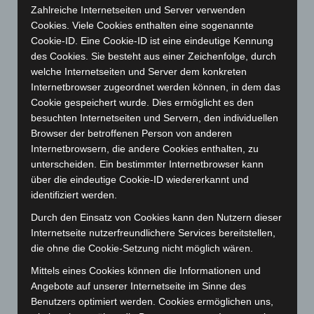
Zahlreiche Internetseiten und Server verwenden
Dezember 2024
(89)
Cookies. Viele Cookies enthalten eine sogenannte
November 2024
(94)
Cookie-ID. Eine Cookie-ID ist eine eindeutige Kennung
Oktober 2024
(93)
des Cookies. Sie besteht aus einer Zeichenfolge, durch
welche Internetseiten und Server dem konkreten
September 2024
(112)
Internetbrowser zugeordnet werden können, in dem das
August 2024
(107)
Cookie gespeichert wurde. Dies ermöglicht es den
besuchten Internetseiten und Servern, den individuellen
Juli 2024
(89)
Browser der betroffenen Person von anderen
Juni 2024
(107)
Internetbrowsern, die andere Cookies enthalten, zu
Mai 2024
(149)
unterscheiden. Ein bestimmter Internetbrowser kann
über die eindeutige Cookie-ID wiedererkannt und
April 2024
(102)
identifiziert werden.
März 2024
(103)
Durch den Einsatz von Cookies kann den Nutzern dieser
Februar 2024
(103)
Internetseite nutzerfreundlichere Services bereitstellen,
Januar 2024
(111)
die ohne die Cookie-Setzung nicht möglich wären.
Dezember 2023
(130)
Mittels eines Cookies können die Informationen und
Angebote auf unserer Internetseite im Sinne des
November 2023
(130)
Benutzers optimiert werden. Cookies ermöglichen uns,
Oktober 2023
(114)