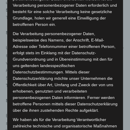
und Ihre Leistungsfähigkeit zu stärken.
Verarbeitung personenbezogener Daten erforderlich und
Start:
18.02.2025, dienstags, 18:00–19:30 Uhr (5
besteht für eine solche Verarbeitung keine gesetzliche
Termine) |
Kosten:
34,50 €
Grundlage, holen wir generell eine Einwilligung der
betroffenen Person ein.
Schmerzfrei bewegen: Gesunde Füße, Knie und Hüften
Die Verarbeitung personenbezogener Daten,
beispielsweise des Namens, der Anschrift, E-Mail-
Adresse oder Telefonnummer einer betroffenen Person,
Unsere Füße, Knie und Hüften tragen uns durchs Leben –
erfolgt stets im Einklang mit der Datenschutz-
schenken wir ihnen die Aufmerksamkeit, die sie
Grundverordnung und in Übereinstimmung mit den für
verdienen! Im Workshop
„Gesunde Füße, Knie und
uns geltenden landesspezifischen
Hüften“
am
15.02.2025
lernen Sie gezielte Übungen, um
Datenschutzbestimmungen. Mittels dieser
Schmerzen und Fehlstellungen vorzubeugen.
Datenschutzerklärung möchte unser Unternehmen die
Öffentlichkeit über Art, Umfang und Zweck der von uns
Termin:
15.02.2025, 09:30–12:45 Uhr |
Kosten:
22,00 €
erhobenen, genutzten und verarbeiteten
personenbezogenen Daten informieren. Ferner werden
Starker Beckenboden – starkes Leben
betroffene Personen mittels dieser Datenschutzerklärung
über die ihnen zustehenden Rechte aufgeklärt.
Ein gesunder Beckenboden stärkt nicht nur die Haltung,
Wir haben als für die Verarbeitung Verantwortlicher
sondern wirkt sich auch positiv auf das allgemeine
zahlreiche technische und organisatorische Maßnahmen