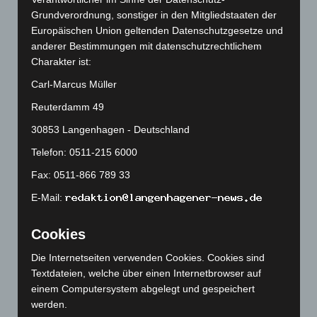
März 2026
(115)
Grundverordnung, sonstiger in den Mitgliedstaaten der
Europäischen Union geltenden Datenschutzgesetze und
Februar 2026
(109)
anderer Bestimmungen mit datenschutzrechtlichem
Januar 2026
(122)
Charakter ist:
Dezember 2025
(103)
Carl-Marcus Müller
November 2025
(114)
Reuterdamm 49
Oktober 2025
(112)
30853 Langenhagen - Deutschland
September 2025
(93)
Telefon: 0511-215 6000
August 2025
(90)
Fax: 0511-866 789 33
Juli 2025
(90)
E-Mail:
Juni 2025
(103)
Mai 2025
(112)
Cookies
April 2025
(88)
Die Internetseiten verwenden Cookies. Cookies sind
März 2025
(111)
Textdateien, welche über einen Internetbrowser auf
Februar 2025
(96)
einem Computersystem abgelegt und gespeichert
werden.
Januar 2025
(88)