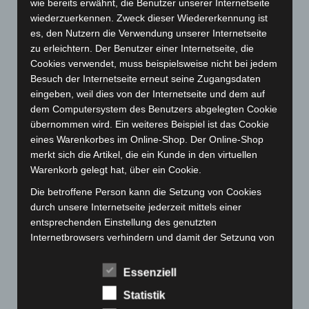
wie bereits erwähnt, die Benutzer unserer Internetseite
September 2023
(133)
wiederzuerkennen. Zweck dieser Wiedererkennung ist
es, den Nutzern die Verwendung unserer Internetseite
August 2023
(134)
zu erleichtern. Der Benutzer einer Internetseite, die
Juli 2023
(118)
Cookies verwendet, muss beispielsweise nicht bei jedem
Juni 2023
(142)
Besuch der Internetseite erneut seine Zugangsdaten
eingeben, weil dies von der Internetseite und dem auf
Mai 2023
(139)
dem Computersystem des Benutzers abgelegten Cookie
April 2023
(155)
übernommen wird. Ein weiteres Beispiel ist das Cookie
März 2023
(174)
eines Warenkorbes im Online-Shop. Der Online-Shop
merkt sich die Artikel, die ein Kunde in den virtuellen
Februar 2023
(154)
Warenkorb gelegt hat, über ein Cookie.
Januar 2023
(140)
Die betroffene Person kann die Setzung von Cookies
Dezember 2022
(130)
durch unsere Internetseite jederzeit mittels einer
November 2022
(167)
entsprechenden Einstellung des genutzten
Internetbrowsers verhindern und damit der Setzung von
Oktober 2022
(166)
Cookies dauerhaft widersprechen. Ferner können
September 2022
(205)
bereits gesetzte Cookies jederzeit über einen
Essenziell
Internetbrowser oder andere Softwareprogramme
August 2022
(166)
Statistik
gelöscht werden. Dies ist in allen gängigen
Juli 2022
(133)