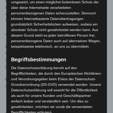
Wohlbefinden aus. In unserem Workshop
„Beckenboden“
umgesetzt, um einen möglichst lückenlosen Schutz der
erlernen Sie Übungen, die leicht in den Alltag integriert
über diese Internetseite verarbeiteten
personenbezogenen Daten sicherzustellen. Dennoch
werden können.
können Internetbasierte Datenübertragungen
Termin:
15.02.2025, 14:00–17:15 Uhr |
Kosten:
22,00 €
grundsätzlich Sicherheitslücken aufweisen, sodass ein
absoluter Schutz nicht gewährleistet werden kann. Aus
Jetzt anmelden und durchstarten!
diesem Grund steht es jeder betroffenen Person frei,
personenbezogene Daten auch auf alternativen Wegen,
Egal, ob Sie Stress abbauen, fitter werden oder Ihre
beispielsweise telefonisch, an uns zu übermitteln.
Gesundheit ganzheitlich stärken möchten – das
Begriffsbestimmungen
Gesundheitsprogramm der VHS Langenhagen hält für
jeden etwas bereit.
Die Datenschutzerklärung beruht auf den
Begrifflichkeiten, die durch den Europäischen Richtlinien-
und Verordnungsgeber beim Erlass der Datenschutz-
Weitere Infos & Anmeldung:
www.vhs-langenhagen.de
Grundverordnung (DS-GVO) verwendet wurden. Unsere
oder 0511 7307 4303
Datenschutzerklärung soll sowohl für die Öffentlichkeit
als auch für unsere Kunden und Geschäftspartner
einfach lesbar und verständlich sein. Um dies zu
gewährleisten, möchten wir vorab die verwendeten
Begrifflichkeiten erläutern.