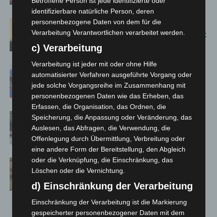
Betroffene Person ist jede identifizierte oder
identifizierbare natürliche Person, deren
personenbezogene Daten von dem für die
Hannover: Erste Tigermücken-
Verarbeitung Verantwortlichen verarbeitet werden.
Population in Niedersachsen entdeckt
c) Verarbeitung
Verarbeitung ist jeder mit oder ohne Hilfe
Mann läuft mit Hockeyschläger über
automatisierter Verfahren ausgeführte Vorgang oder
A7 – Polizei sucht Zeugen
jede solche Vorgangsreihe im Zusammenhang mit
personenbezogenen Daten wie das Erheben, das
Erfassen, die Organisation, das Ordnen, die
Gasleitung bei McDonald’s-Umbau in
Speicherung, die Anpassung oder Veränderung, das
Langenhagen beschädigt
Auslesen, das Abfragen, die Verwendung, die
Offenlegung durch Übermittlung, Verbreitung oder
eine andere Form der Bereitstellung, den Abgleich
oder die Verknüpfung, die Einschränkung, das
Hannover Klassik Open Air 2026:
Löschen oder die Vernichtung.
Französische Oper im Maschpark
d) Einschränkung der Verarbeitung
Einschränkung der Verarbeitung ist die Markierung
gespeicherter personenbezogener Daten mit dem