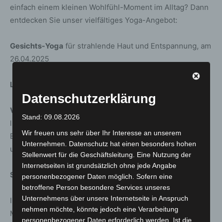
einfach einem kleinen Wohlfühl-Moment im Alltag? Dann
entdecken Sie unser vielfältiges Yoga-Angebot:
Gesichts-Yoga
für strahlende Haut und Entspannung, am
26.04.2025
Lachyoga
für mehr Heiterkeit im Alltag, am 14.03.2025
Datenschutzerklärung
Vinyasa-Flow
für alle, die dynamische Bewegungen
Stand: 09.08.2026
lieben, am 22.02.2025
Wir freuen uns sehr über Ihr Interesse an unserem
Egal, ob Sie Anfänger
in oder erfahrene
r Yogi sind – bei
Unternehmen. Datenschutz hat einen besonders hohen
uns ist für jeden etwas dabei!
Stellenwert für die Geschäftsleitung. Eine Nutzung der
Internetseiten ist grundsätzlich ohne jede Angabe
Stress ade: Finden Sie Ihre innere Balance!
personenbezogener Daten möglich. Sofern eine
betroffene Person besondere Services unseres
Unternehmens über unsere Internetseite in Anspruch
In der Kursreihe
„Stress lass nach“
lernen Sie praktische
nehmen möchte, könnte jedoch eine Verarbeitung
Methoden, um Stress abzubauen, innere Ruhe zu finden
personenbezogener Daten erforderlich werden. Ist die