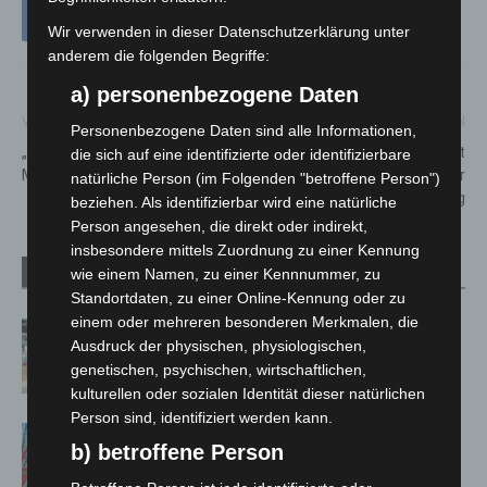
Wir verwenden in dieser Datenschutzerklärung unter
anderem die folgenden Begriffe:
a) personenbezogene Daten
Vorheriger Artikel
Nächster Artikel
Personenbezogene Daten sind alle Informationen,
„Lange Märchennächte“ im
NEPTUN WERFT: Weitere acht
die sich auf eine identifizierte oder identifizierbare
Magic Park
Flusskreuzfahrtschiffe für
natürliche Person (im Folgenden "betroffene Person")
Viking
beziehen. Als identifizierbar wird eine natürliche
Person angesehen, die direkt oder indirekt,
insbesondere mittels Zuordnung zu einer Kennung
wie einem Namen, zu einer Kennnummer, zu
Verwandte Artikel
Mehr vom Autor
Standortdaten, zu einer Online-Kennung oder zu
einem oder mehreren besonderen Merkmalen, die
Kunst trifft Weingenuss: Barbara-
Ausdruck der physischen, physiologischen,
Susann Mehring zeigt ihre Werke im
genetischen, psychischen, wirtschaftlichen,
Jacques’ Wein-Depot Isernhagen
kulturellen oder sozialen Identität dieser natürlichen
Person sind, identifiziert werden kann.
A2: Zweite Turbobaustelle startet
b) betroffene Person
zwischen Hannover-West und
Bothfeld