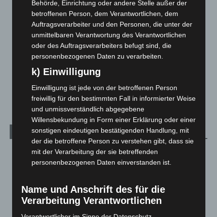
Behörde, Einrichtung oder andere Stelle außer der
Hannover und Region
5.039
betroffenen Person, dem Verantwortlichen, dem
Langenhagen und Ortsteile
3.252
Auftragsverarbeiter und den Personen, die unter der
Leserbriefe
1
unmittelbaren Verantwortung des Verantwortlichen
oder des Auftragsverarbeiters befugt sind, die
Menschen
2
personenbezogenen Daten zu verarbeiten.
Über uns
1
k) Einwilligung
Veranstaltungen
1.888
Einwilligung ist jede von der betroffenen Person
Welt
1.271
freiwillig für den bestimmten Fall in informierter Weise
und unmissverständlich abgegebene
Willensbekundung in Form einer Erklärung oder einer
sonstigen eindeutigen bestätigenden Handlung, mit
Archiv
der die betroffene Person zu verstehen gibt, dass sie
mit der Verarbeitung der sie betreffenden
August 2026
(14)
personenbezogenen Daten einverstanden ist.
Juli 2026
(73)
Juni 2026
(139)
Name und Anschrift des für die
Mai 2026
(99)
Verarbeitung Verantwortlichen
April 2026
(99)
Verantwortlicher im Sinne der Datenschutz-