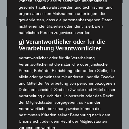
können, sofern diese zusätzlichen Informationen
gesondert aufbewahrt werden und technischen und
organisatorischen Maßnahmen unterliegen, die
gewährleisten, dass die personenbezogenen Daten
Aktuelle Beiträge
nicht einer identifizierten oder identifizierbaren
Kunst trifft Weingenuss: Barbara-Susann Mehring zeigt ihre
natürlichen Person zugewiesen werden.
Werke im Jacques’ Wein-Depot Isernhagen
g) Verantwortlicher oder für die
8. August 2026
Verarbeitung Verantwortlicher
A2: Zweite Turbobaustelle startet zwischen Hannover-West
Verantwortlicher oder für die Verarbeitung
und Bothfeld
Verantwortlicher ist die natürliche oder juristische
8. August 2026
Person, Behörde, Einrichtung oder andere Stelle, die
allein oder gemeinsam mit anderen über die Zwecke
Niedersachsen: Feuerwehrkräfte kehren nach
und Mittel der Verarbeitung von personenbezogenen
Waldbrandeinsatz aus Spanien zurück
Daten entscheidet. Sind die Zwecke und Mittel dieser
7. August 2026
Verarbeitung durch das Unionsrecht oder das Recht
der Mitgliedstaaten vorgegeben, so kann der
Hannover: Erste Tigermücken-Population in Niedersachsen
Verantwortliche beziehungsweise können die
entdeckt
bestimmten Kriterien seiner Benennung nach dem
7. August 2026
Unionsrecht oder dem Recht der Mitgliedstaaten
vorgesehen werden.
Brand im „Haus der Begegnung“ in Neuwarmbüchen schnell