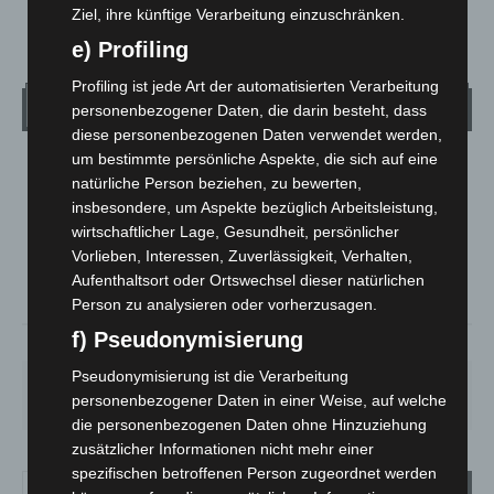
Ziel, ihre künftige Verarbeitung einzuschränken.
e) Profiling
Profiling ist jede Art der automatisierten Verarbeitung
Wetter
personenbezogener Daten, die darin besteht, dass
diese personenbezogenen Daten verwendet werden,
um bestimmte persönliche Aspekte, die sich auf eine
LANGENHAGEN
natürliche Person beziehen, zu bewerten,
Klarer Himmel
insbesondere, um Aspekte bezüglich Arbeitsleistung,
wirtschaftlicher Lage, Gesundheit, persönlicher
°
21.1
°
C
20.3
Vorlieben, Interessen, Zuverlässigkeit, Verhalten,
Aufenthaltsort oder Ortswechsel dieser natürlichen
°
20.1
Person zu analysieren oder vorherzusagen.
f) Pseudonymisierung
59%
1.8m/s
5%
Pseudonymisierung ist die Verarbeitung
SO.
MO.
DI.
MI.
DO.
personenbezogener Daten in einer Weise, auf welche
33
°
27
°
24
°
27
°
31
°
die personenbezogenen Daten ohne Hinzuziehung
zusätzlicher Informationen nicht mehr einer
spezifischen betroffenen Person zugeordnet werden