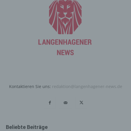
Datensicherheit in unserem Unternehmen zu erhöhen,
um letztlich ein optimales Schutzniveau für die von uns
verarbeiteten personenbezogenen Daten
sicherzustellen. Die anonymen Daten der Server-Logfiles
werden getrennt von allen durch eine betroffene Person
angegebenen personenbezogenen Daten gespeichert.
Registrierung auf unserer
Internetseite
Die betroffene Person hat die Möglichkeit, sich auf der
Internetseite des für die Verarbeitung Verantwortlichen
unter Angabe von personenbezogenen Daten zu
Kontaktieren Sie uns:
redaktion@langenhagener-news.de
registrieren. Welche personenbezogenen Daten dabei
an den für die Verarbeitung Verantwortlichen übermittelt
werden, ergibt sich aus der jeweiligen Eingabemaske,
die für die Registrierung verwendet wird. Die von der
betroffenen Person eingegebenen personenbezogenen
Daten werden ausschließlich für die interne Verwendung
Beliebte Beiträge
bei dem für die Verarbeitung Verantwortlichen und für