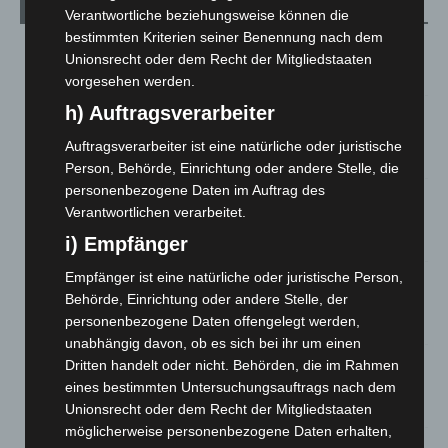
Aktuelle Beiträge
Verantwortliche beziehungsweise können die
bestimmten Kriterien seiner Benennung nach dem
M’era Luna 2026: 25.000 Fans feiern in Hildesheim
Unionsrecht oder dem Recht der Mitgliedstaaten
10. August 2026
vorgesehen werden.
h) Auftragsverarbeiter
Kunst trifft Weingenuss: Barbara-Susann Mehring zeigt ihre
Werke im Jacques’ Wein-Depot Isernhagen
Auftragsverarbeiter ist eine natürliche oder juristische
8. August 2026
Person, Behörde, Einrichtung oder andere Stelle, die
personenbezogene Daten im Auftrag des
A2: Zweite Turbobaustelle startet zwischen Hannover-West
Verantwortlichen verarbeitet.
und Bothfeld
i) Empfänger
8. August 2026
Empfänger ist eine natürliche oder juristische Person,
Niedersachsen: Feuerwehrkräfte kehren nach
Behörde, Einrichtung oder andere Stelle, der
Waldbrandeinsatz aus Spanien zurück
personenbezogene Daten offengelegt werden,
7. August 2026
unabhängig davon, ob es sich bei ihr um einen
Hannover: Erste Tigermücken-Population in Niedersachsen
Dritten handelt oder nicht. Behörden, die im Rahmen
entdeckt
eines bestimmten Untersuchungsauftrags nach dem
7. August 2026
Unionsrecht oder dem Recht der Mitgliedstaaten
möglicherweise personenbezogene Daten erhalten,
Brand im „Haus der Begegnung“ in Neuwarmbüchen schnell