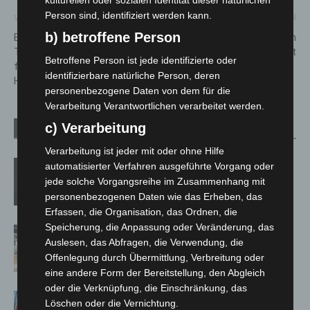
kulturellen oder sozialen Identität dieser natürlichen
Person sind, identifiziert werden kann.
Vorheriger Artikel
Nächster Artikel
b) betroffene Person
Benefizkonzert Hannover:
Bewaffneter Täter in
Trompeten und Orgel erklingen
Hannover auf der Flucht
Betroffene Person ist jede identifizierte oder
für Kinder in Südafrika und
identifizierbare natürliche Person, deren
Hannover
personenbezogene Daten von dem für die
Verarbeitung Verantwortlichen verarbeitet werden.
c) Verarbeitung
Verwandte Artikel
Mehr vom Autor
Verarbeitung ist jeder mit oder ohne Hilfe
M’era Luna 2026: 25.000 Fans feiern in
automatisierter Verfahren ausgeführte Vorgang oder
Hildesheim
jede solche Vorgangsreihe im Zusammenhang mit
personenbezogenen Daten wie das Erheben, das
Erfassen, die Organisation, das Ordnen, die
Speicherung, die Anpassung oder Veränderung, das
Kunst trifft Weingenuss: Barbara-
Auslesen, das Abfragen, die Verwendung, die
Susann Mehring zeigt ihre Werke im
Offenlegung durch Übermittlung, Verbreitung oder
Jacques’ Wein-Depot Isernhagen
eine andere Form der Bereitstellung, den Abgleich
oder die Verknüpfung, die Einschränkung, das
A2: Zweite Turbobaustelle startet
Löschen oder die Vernichtung.