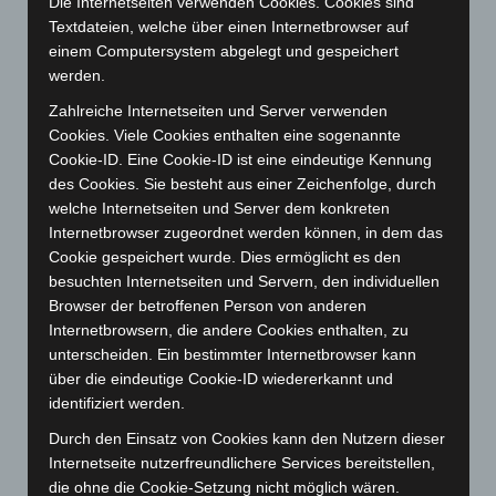
Die Internetseiten verwenden Cookies. Cookies sind
Januar 2026
(122)
Textdateien, welche über einen Internetbrowser auf
Dezember 2025
(103)
einem Computersystem abgelegt und gespeichert
werden.
November 2025
(114)
Zahlreiche Internetseiten und Server verwenden
Oktober 2025
(112)
Cookies. Viele Cookies enthalten eine sogenannte
September 2025
(93)
Cookie-ID. Eine Cookie-ID ist eine eindeutige Kennung
August 2025
(90)
des Cookies. Sie besteht aus einer Zeichenfolge, durch
welche Internetseiten und Server dem konkreten
Juli 2025
(90)
Internetbrowser zugeordnet werden können, in dem das
Juni 2025
(103)
Cookie gespeichert wurde. Dies ermöglicht es den
Mai 2025
(112)
besuchten Internetseiten und Servern, den individuellen
Browser der betroffenen Person von anderen
April 2025
(88)
Internetbrowsern, die andere Cookies enthalten, zu
März 2025
(111)
unterscheiden. Ein bestimmter Internetbrowser kann
Februar 2025
(96)
über die eindeutige Cookie-ID wiedererkannt und
identifiziert werden.
Januar 2025
(88)
Durch den Einsatz von Cookies kann den Nutzern dieser
Dezember 2024
(89)
Internetseite nutzerfreundlichere Services bereitstellen,
November 2024
(94)
die ohne die Cookie-Setzung nicht möglich wären.