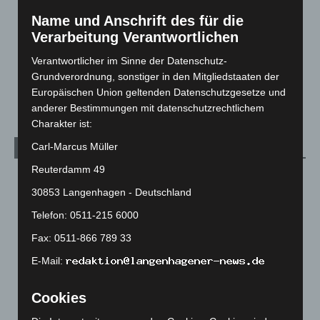
Leserbriefe
1
Name und Anschrift des für die
Menschen
2
Verarbeitung Verantwortlichen
Über uns
1
Verantwortlicher im Sinne der Datenschutz-
Veranstaltungen
1.889
Grundverordnung, sonstiger in den Mitgliedstaaten der
Welt
1.272
Europäischen Union geltenden Datenschutzgesetze und
anderer Bestimmungen mit datenschutzrechtlichem
Charakter ist:
Carl-Marcus Müller
Archiv
Reuterdamm 49
August 2026
(15)
30853 Langenhagen - Deutschland
Juli 2026
(73)
Telefon: 0511-215 6000
Juni 2026
(139)
Fax: 0511-866 789 33
Mai 2026
(99)
E-Mail:
April 2026
(99)
März 2026
(115)
Cookies
Februar 2026
(109)