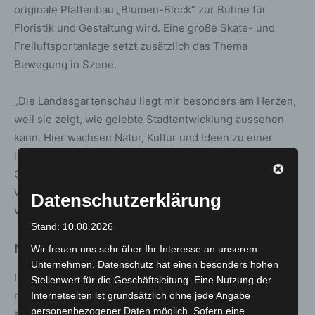
originale Plattenbau „Blumen-Block“ zur Bühne für
Floristik und Gestaltung wird. Eine große Skate- und
Freiluftsportanlage setzt zusätzlich das Thema
Bewegung in Szene.
„Die Landesgartenschau liegt mir besonders am Herzen,
weil sie zeigt, wie gelebte Stadtentwicklung aussehen
kann. Hier wachsen Natur, Kultur und Ideen zu einer
lebendigen Zukunft zusammen“, sagt Stefan Nolte,
Geschäftsführer der Landesgartenschau Leinefelde-
Worbis 2026 gGmbH.
Datenschutzerklärung
Weitere Informationen:
www.lgs-leinefelde-worbis.de
Stand: 10.08.2026
Neuss (Nordrhein-Westfalen)
Wir freuen uns sehr über Ihr Interesse an unserem
Unternehmen. Datenschutz hat einen besonders hohen
In Neuss entsteht ab 16. April 2026 auf 38 Hektar das
Stellenwert für die Geschäftsleitung. Eine Nutzung der
neue grüne Herz der Stadt – auf dem Gelände der
Internetseiten ist grundsätzlich ohne jede Angabe
personenbezogener Daten möglich. Sofern eine
ehemaligen Galopprennbahn, nahe Innenstadt und