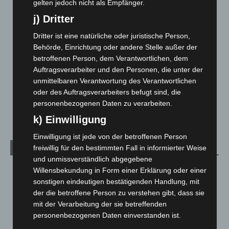
gelten jedoch nicht als Empfänger.
eingedämmt
j) Dritter
6. August 2026
Dritter ist eine natürliche oder juristische Person,
Region Hannover: 21 neue Notfallsanitäter starten beim
Behörde, Einrichtung oder andere Stelle außer der
Roten Kreuz
betroffenen Person, dem Verantwortlichen, dem
5. August 2026
Auftragsverarbeiter und den Personen, die unter der
unmittelbaren Verantwortung des Verantwortlichen
Mann läuft mit Hockeyschläger über A7 – Polizei sucht
oder des Auftragsverarbeiters befugt sind, die
Zeugen
personenbezogenen Daten zu verarbeiten.
5. August 2026
k) Einwilligung
Einwilligung ist jede von der betroffenen Person
freiwillig für den bestimmten Fall in informierter Weise
Kategorien
und unmissverständlich abgegebene
Blaulicht
2.799
Willensbekundung in Form einer Erklärung oder einer
sonstigen eindeutigen bestätigenden Handlung, mit
Corona-News
712
der die betroffene Person zu verstehen gibt, dass sie
Hannover und Region
5.039
mit der Verarbeitung der sie betreffenden
personenbezogenen Daten einverstanden ist.
Langenhagen und Ortsteile
3.252