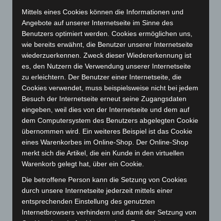
Oktober 2024
(93)
Mittels eines Cookies können die Informationen und
September 2024
(112)
Angebote auf unserer Internetseite im Sinne des
Benutzers optimiert werden. Cookies ermöglichen uns,
August 2024
(107)
wie bereits erwähnt, die Benutzer unserer Internetseite
Juli 2024
(89)
wiederzuerkennen. Zweck dieser Wiedererkennung ist
Juni 2024
(107)
es, den Nutzern die Verwendung unserer Internetseite
zu erleichtern. Der Benutzer einer Internetseite, die
Mai 2024
(149)
Cookies verwendet, muss beispielsweise nicht bei jedem
April 2024
(102)
Besuch der Internetseite erneut seine Zugangsdaten
eingeben, weil dies von der Internetseite und dem auf
März 2024
(103)
dem Computersystem des Benutzers abgelegten Cookie
Februar 2024
(103)
übernommen wird. Ein weiteres Beispiel ist das Cookie
Januar 2024
(111)
eines Warenkorbes im Online-Shop. Der Online-Shop
merkt sich die Artikel, die ein Kunde in den virtuellen
Dezember 2023
(130)
Warenkorb gelegt hat, über ein Cookie.
November 2023
(130)
Die betroffene Person kann die Setzung von Cookies
Oktober 2023
(114)
durch unsere Internetseite jederzeit mittels einer
September 2023
(133)
entsprechenden Einstellung des genutzten
Internetbrowsers verhindern und damit der Setzung von
August 2023
(134)