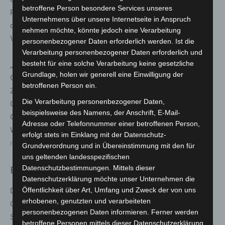
betroffene Person besondere Services unseres
Rheinhafen. Besucher erwarten vielfältige Gärten,
Unternehmens über unsere Internetseite in Anspruch
digitale Zukunftsthemen, Naturerlebnisse und rund 1000
nehmen möchte, könnte jedoch eine Verarbeitung
Veranstaltungen über den gesamten Sommer.
personenbezogener Daten erforderlich werden. Ist die
Verarbeitung personenbezogener Daten erforderlich und
besteht für eine solche Verarbeitung keine gesetzliche
„Neuss wie noch nie – der neue Park mitten in der
Grundlage, holen wir generell eine Einwilligung der
Großstadt und nah am Rhein eröffnet Chancen für die
betroffenen Person ein.
Zukunft der ganzen Region“, sagt Annette Nothnagel,
Die Verarbeitung personenbezogener Daten,
Geschäftsführerin der Landesgartenschau Neuss 2026
beispielsweise des Namens, der Anschrift, E-Mail-
GmbH.
Adresse oder Telefonnummer einer betroffenen Person,
Weitere Informationen:
www.landesgartenschau-
erfolgt stets im Einklang mit der Datenschutz-
neuss.de
Grundverordnung und in Übereinstimmung mit den für
uns geltenden landesspezifischen
Datenschutzbestimmungen. Mittels dieser
Ellwangen (Baden-Württemberg)
Datenschutzerklärung möchte unser Unternehmen die
Öffentlichkeit über Art, Umfang und Zweck der von uns
Die Landesgartenschau Ellwangen (24. April bis 4.
erhobenen, genutzten und verarbeiteten
Oktober 2026) wird zum touristischen Höhepunkt
personenbezogenen Daten informieren. Ferner werden
Süddeutschlands. Unter den Mottos „Wie wollen wir
betroffene Personen mittels dieser Datenschutzerklärung