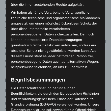
leben“ und „Lust am Wandel“ erwartet Besuchende ein
über die ihnen zustehenden Rechte aufgeklärt.
vielseitiges Areal mit Pavillons, Wiesen, Kulinarik und
Wir haben als für die Verarbeitung Verantwortlicher
Kultur. Highlight ist die renaturierte Jagst, die erstmals
zahlreiche technische und organisatorische Maßnahmen
seit Jahrzehnten wieder erlebbar ist – inklusive
umgesetzt, um einen möglichst lückenlosen Schutz der
Stadtstrand.
über diese Internetseite verarbeiteten
personenbezogenen Daten sicherzustellen. Dennoch
können Internetbasierte Datenübertragungen
„Ich freue mich darauf, nach so vielen Jahren der Planung
grundsätzlich Sicherheitslücken aufweisen, sodass ein
und Umsetzung die Fertigstellung unseres wunderbaren
absoluter Schutz nicht gewährleistet werden kann. Aus
Naherholungs- und Naturraums 164 Tage lang zu feiern“,
diesem Grund steht es jeder betroffenen Person frei,
erklärt Geschäftsführer Stefan Powolny.
personenbezogene Daten auch auf alternativen Wegen,
Weitere Informationen:
www.ellwangen2026.de
beispielsweise telefonisch, an uns zu übermitteln.
Begriffsbestimmungen
Bad Nenndorf (Niedersachsen)
Die Datenschutzerklärung beruht auf den
Im traditionsreichen Kurort Bad Nenndorf wird der
Begrifflichkeiten, die durch den Europäischen Richtlinien-
denkmalgeschützte Kur- und Landschaftspark auf 34
und Verordnungsgeber beim Erlass der Datenschutz-
Hektar zum vielfältigen Erlebnisraum. Neue
Grundverordnung (DS-GVO) verwendet wurden. Unsere
Themengärten, die Süntelbuchenallee, Wissensstationen
Datenschutzerklärung soll sowohl für die Öffentlichkeit