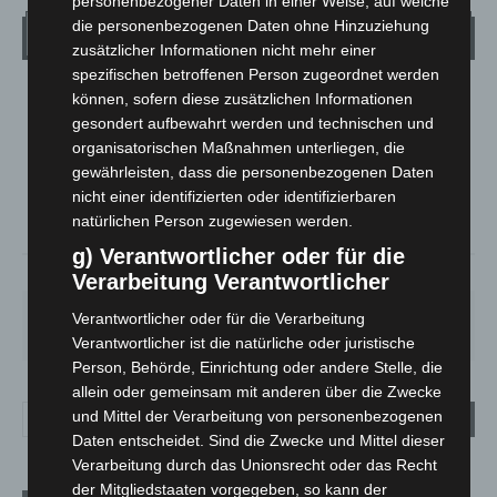
personenbezogener Daten in einer Weise, auf welche
die personenbezogenen Daten ohne Hinzuziehung
Wetter
zusätzlicher Informationen nicht mehr einer
spezifischen betroffenen Person zugeordnet werden
können, sofern diese zusätzlichen Informationen
LANGENHAGEN
gesondert aufbewahrt werden und technischen und
Bedeckt
organisatorischen Maßnahmen unterliegen, die
°
24.6
°
C
gewährleisten, dass die personenbezogenen Daten
24.5
nicht einer identifizierten oder identifizierbaren
°
24.4
natürlichen Person zugewiesen werden.
g) Verantwortlicher oder für die
55%
6.2m/s
100%
Verarbeitung Verantwortlicher
MO.
DI.
MI.
DO.
FR.
Verantwortlicher oder für die Verarbeitung
26
°
24
°
26
°
30
°
35
°
Verantwortlicher ist die natürliche oder juristische
Person, Behörde, Einrichtung oder andere Stelle, die
allein oder gemeinsam mit anderen über die Zwecke
und Mittel der Verarbeitung von personenbezogenen
Daten entscheidet. Sind die Zwecke und Mittel dieser
Verarbeitung durch das Unionsrecht oder das Recht
der Mitgliedstaaten vorgegeben, so kann der