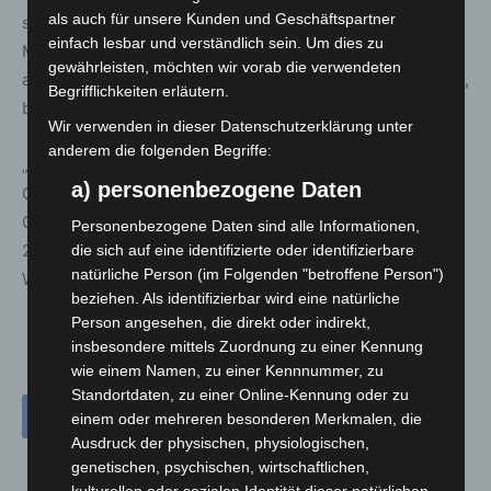
als auch für unsere Kunden und Geschäftspartner
sowie über 1.500 Programmpunkte – von Konzerten bis
einfach lesbar und verständlich sein. Um dies zu
Mitmachaktionen – machen die 173 Tage zu einem
gewährleisten, möchten wir vorab die verwendeten
abwechslungsreichen Ereignis. Das Gelände ist naturnah,
Begrifflichkeiten erläutern.
barrierearm und hundefreundlich.
Wir verwenden in dieser Datenschutzerklärung unter
anderem die folgenden Begriffe:
„Die Landesgartenschau ist ein Ort der Vielfalt, der
a) personenbezogene Daten
Gemeinschaft und der Erneuerung“, sagt Benjamin Lotz,
Geschäftsführer der Landesgartenschau Bad Nenndorf
Personenbezogene Daten sind alle Informationen,
2026 gGmbH.
die sich auf eine identifizierte oder identifizierbare
natürliche Person (im Folgenden "betroffene Person")
Weitere Informationen:
www.laga-badnenndorf.de
beziehen. Als identifizierbar wird eine natürliche
Person angesehen, die direkt oder indirekt,
insbesondere mittels Zuordnung zu einer Kennung
wie einem Namen, zu einer Kennnummer, zu
Standortdaten, zu einer Online-Kennung oder zu
einem oder mehreren besonderen Merkmalen, die
Ausdruck der physischen, physiologischen,
genetischen, psychischen, wirtschaftlichen,