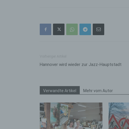
bez
wir
Zuv
Pe
f
Ps
We
zus
Vorheriger Artikel
zu
Hannover wird wieder zur Jazz-Hauptstadt
au
unt
ide
g)
Verwandte Artikel
Mehr vom Autor
Ve
Ver
ode
ge
pe
Ver