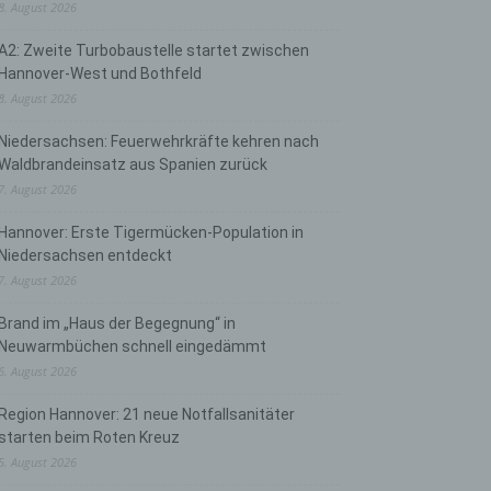
8. August 2026
A2: Zweite Turbobaustelle startet zwischen
Hannover-West und Bothfeld
8. August 2026
Niedersachsen: Feuerwehrkräfte kehren nach
Waldbrandeinsatz aus Spanien zurück
7. August 2026
Hannover: Erste Tigermücken-Population in
Niedersachsen entdeckt
7. August 2026
Brand im „Haus der Begegnung“ in
Neuwarmbüchen schnell eingedämmt
6. August 2026
Region Hannover: 21 neue Notfallsanitäter
starten beim Roten Kreuz
5. August 2026