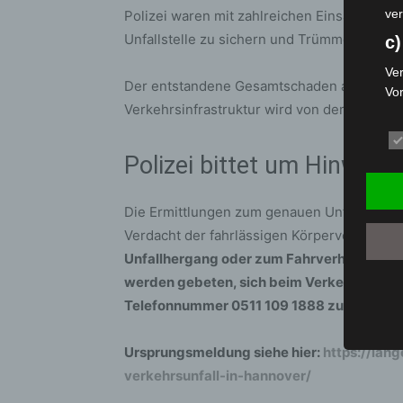
ver
Polizei waren mit zahlreichen Einsatzkräfte
Unfallstelle zu sichern und Trümmer zu bes
c)
Ver
Der entstandene Gesamtschaden an den bet
Vo
Verkehrsinfrastruktur wird von der Polizei 
pe
da
das
Polizei bittet um Hinweise
ode
die
Die Ermittlungen zum genauen Unfallhergan
d
Verdacht der fahrlässigen Körperverletzun
Ein
Unfallhergang oder zum Fahrverhalten des
per
werden gebeten, sich beim Verkehrsunfalld
ei
Telefonnummer 0511 109 1888 zu melden.
e)
Pro
Ursprungsmeldung siehe hier:
https://lan
Da
verkehrsunfall-in-hannover/
wer