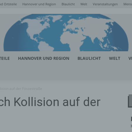
d Ortsteile
Hannover und Region
Blaulicht
Welt
Veranstaltungen
Mens
EILE
HANNOVER UND REGION
BLAULICHT
WELT
V
llision auf der Fössestraße
ch Kollision auf der