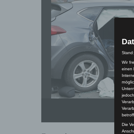
Dat
Stand
Wir fr
einen 
Intern
möglic
Unter
jedoch
Verarb
Verarb
betrof
Die Ve
Anschr