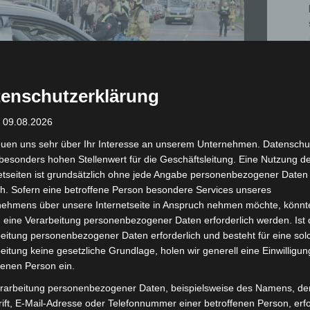
enschutzerklärung
: 09.08.2026
euen uns sehr über Ihr Interesse an unserem Unternehmen. Datenschu
besonders hohen Stellenwert für die Geschäftsleitung. Eine Nutzung d
etseiten ist grundsätzlich ohne jede Angabe personenbezogener Daten
h. Sofern eine betroffene Person besondere Services unseres
nehmens über unsere Internetseite in Anspruch nehmen möchte, könnt
 eine Verarbeitung personenbezogener Daten erforderlich werden. Ist 
Verkehrsunfall - Hannover - Fössestraße - © Carl-Marcus Müller / LGHNews
eitung personenbezogener Daten erforderlich und besteht für eine sol
eitung keine gesetzliche Grundlage, holen wir generell eine Einwilligun
fenen Person ein.
rarbeitung personenbezogener Daten, beispielsweise des Namens, de
ift, E-Mail-Adresse oder Telefonnummer einer betroffenen Person, erfo