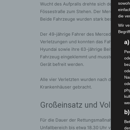
sowohl
Wucht des Aufpralls drehte sich der Hyund
einfac
Fössestraße zum Stehen. Der Mercedes wu
die ve
Beide Fahrzeuge wurden stark beschädigt u
Wir ve
Begrif
Der 49-jährige Fahrer des Mercedes sowie d
Verletzungen und konnten das Fahrzeug sel
a
Hyundai sowie ihre 63-jährige Beifahrerin 
Per
Fahrzeug eingeklemmt und musste durch Ei
ode
Gerät befreit werden.
bez
ode
Na
Alle vier Verletzten wurden nach der Erst
od
Krankenhäuser gebracht.
phy
kul
Großeinsatz und Vollsper
we
b)
Für die Dauer der Rettungsmaßnahmen sowi
Bet
Unfallbereich bis etwa 18.30 Uhr vollständ
de