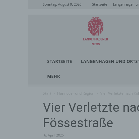
Sonntag, August 9, 2026
Startseite
Langenhagen un
Langenhagener
News
STARTSEITE
LANGENHAGEN UND ORTST
MEHR
Start
Hannover und Region
Vier Verletzte nach Ko
Vier Verletzte na
Fössestraße
6. April 2026