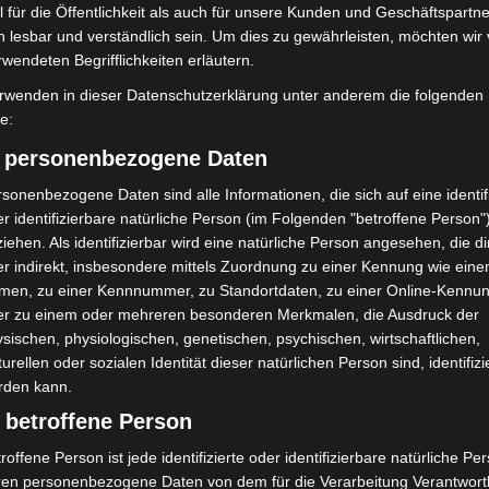
 für die Öffentlichkeit als auch für unsere Kunden und Geschäftspartne
ai und kam entgegen der Fahrtrichtung auf der
h lesbar und verständlich sein. Um dies zu gewährleisten, möchten wir
rde gegen eine Ampel am Straßenrand geschleudert.
rwendeten Begrifflichkeiten erläutern.
nd waren nicht mehr fahrbereit.
rwenden in dieser Datenschutzerklärung unter anderem die folgenden
fe:
er neunjährige Mitfahrer erlitten leichte
bstständig verlassen. Die 42-jährige Fahrerin des
) personenbezogene Daten
wurden schwer verletzt. Die ältere Frau war in dem
sonenbezogene Daten sind alle Informationen, die sich auf eine identifi
nsatzkräfte der Feuerwehr Hannover mit technischem
r identifizierbare natürliche Person (im Folgenden "betroffene Person"
iehen. Als identifizierbar wird eine natürliche Person angesehen, die di
r indirekt, insbesondere mittels Zuordnung zu einer Kennung wie ein
men, zu einer Kennnummer, zu Standortdaten, zu einer Online-Kennu
versorgung mit Rettungswagen in nahegelegene
er zu einem oder mehreren besonderen Merkmalen, die Ausdruck der
sischen, physiologischen, genetischen, psychischen, wirtschaftlichen,
turellen oder sozialen Identität dieser natürlichen Person sind, identifizi
rung
rden kann.
 betroffene Person
e der polizeilichen Unfallaufnahme musste der
roffene Person ist jede identifizierte oder identifizierbare natürliche Pe
ig gesperrt werden. Feuerwehr, Rettungsdienst und
ren personenbezogene Daten von dem für die Verarbeitung Verantwort