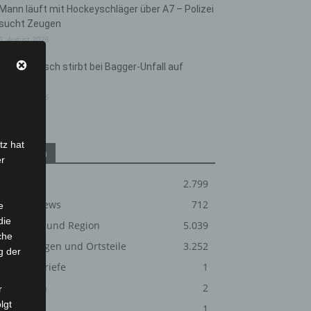
Mann läuft mit Hockeyschläger über A7 – Polizei
sucht Zeugen
5. August 2026
Celle: Mensch stirbt bei Bagger-Unfall auf
Baustelle
5. August 2026
tz hat
Kategorien
er
Blaulicht
2.799
Corona-News
712
e
die
Verkehrsunfall - Hannover - Fössest
Hannover und Region
5.039
che
Langenhagen und Ortsteile
3.252
g der
Leserbriefe
1
Menschen
2
r
lgt
Über uns
1