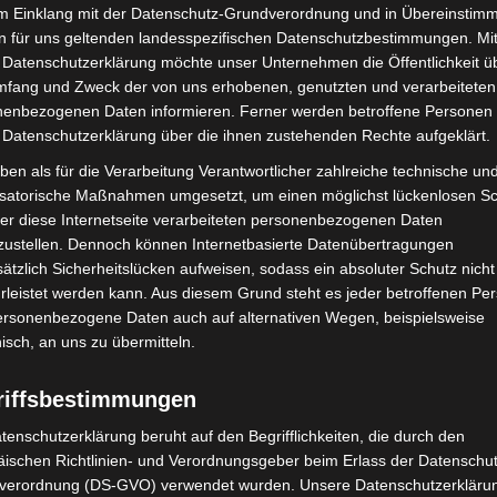
 Ampelkreuzung
im Einklang mit der Datenschutz-Grundverordnung und in Übereinstim
n für uns geltenden landesspezifischen Datenschutzbestimmungen. Mit
 Datenschutzerklärung möchte unser Unternehmen die Öffentlichkeit ü
g, 5. April 2026, gegen 16.15 Uhr im Bereich der
mfang und Zweck der von uns erhobenen, genutzten und verarbeiteten
raße im Stadtteil Linden Süd. Nach bisherigen
enbezogenen Daten informieren. Ferner werden betroffene Personen 
Hannover war ein 49-jähriger Mann mit einem
 Datenschutzerklärung über die ihnen zustehenden Rechte aufgeklärt.
r Fössestraße in Richtung Badenstedt unterwegs. In
ben als für die Verarbeitung Verantwortlicher zahlreiche technische un
ähriger Junge.
isatorische Maßnahmen umgesetzt, um einen möglichst lückenlosen S
er diese Internetseite verarbeiteten personenbezogenen Daten
 geradeaus queren und dem Verlauf der Fössestraße
zustellen. Dennoch können Internetbasierte Datenübertragungen
Mercedes mit deutlich überhöhter Geschwindigkeit
ätzlich Sicherheitslücken aufweisen, sodass ein absoluter Schutz nicht
leistet werden kann. Aus diesem Grund steht es jeder betroffenen Pe
rige Autofahrerin mit ihrer 63-jährigen Beifahrerin in
personenbezogene Daten auch auf alternativen Wegen, beispielsweise
tigte, nach links in die Selmastraße einzubiegen.
nisch, an uns zu übermitteln.
e Grünlicht.
riffsbestimmungen
d eingeklemmte Person
tenschutzerklärung beruht auf den Begrifflichkeiten, die durch den
ischen Richtlinien- und Verordnungsgeber beim Erlass der Datenschut
n Zusammenstoß der beiden Fahrzeuge. Durch die
verordnung (DS-GVO) verwendet wurden. Unsere Datenschutzerklärun