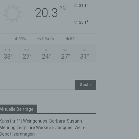
°
21.1
°
C
20.3
°
20.1
59%
1.8m/s
5%
SO.
MO.
DI.
MI.
DO.
33
°
27
°
24
°
27
°
31
°
Aktuelle Beiträge
Kunst trifft Weingenuss: Barbara-Susann
Mehring zeigt ihre Werke im Jacques’ Wein-
Depot Isernhagen