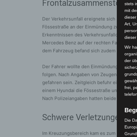
Frontalzusammenstoß an
stets 
mit de
dieser
Der Verkehrsunfall ereignete sich am Sonnta
Art, U
Fössestraße an der Einmündung zur Selmast
person
Erkenntnissen des Verkehrsunfalldienstes 
dieser
Mercedes Benz auf der rechten Fahrspur de
Wir ha
dem Fahrzeug befand sich zudem ein neunj
organ
der üb
Der Fahrer wollte den Einmündungsbereich
sicher
folgen. Nach Angaben von Zeugen soll der 
grunds
gewähr
gefahren sein. Zeitgleich befuhr eine 42-jäh
frei, 
einem Hyundai die Fössestraße und beabsich
telefo
Nach Polizeiangaben hatten beide Fahrzeug
Beg
Schwere Verletzungen un
Die Da
Europä
Im Kreuzungsbereich kam es zum frontale
Grund