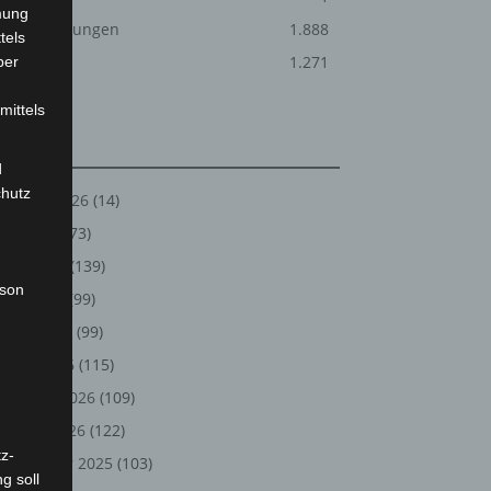
mung
Veranstaltungen
1.888
tels
Welt
1.271
ber
mittels
Archiv
d
chutz
August 2026
(14)
Juli 2026
(73)
Juni 2026
(139)
rson
Mai 2026
(99)
April 2026
(99)
März 2026
(115)
Februar 2026
(109)
Januar 2026
(122)
z-
Dezember 2025
(103)
g soll