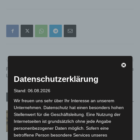
Vorheriger Artikel
Nächster Artikel
Fahrt Rad – Macht mit –
Bühne frei für Girls, Girls, Girls
Langenhagen stadtradelt!
Datenschutzerklärung
Stand: 06.08.2026
Verwandte Artikel
Mehr vom Autor
Wir freuen uns sehr über Ihr Interesse an unserem
Unternehmen. Datenschutz hat einen besonders hohen
Hannover Klassik Open Air 2026:
Stellenwert für die Geschäftsleitung. Eine Nutzung der
Französische Oper im Maschpark
Internetseiten ist grundsätzlich ohne jede Angabe
personenbezogener Daten möglich. Sofern eine
betroffene Person besondere Services unseres