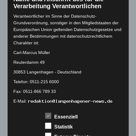
August 2022
(166)
Verarbeitung Verantwortlichen
Juli 2022
(133)
Verantwortlicher im Sinne der Datenschutz-
Juni 2022
(167)
Grundverordnung, sonstiger in den Mitgliedstaaten der
Mai 2022
(177)
Europäischen Union geltenden Datenschutzgesetze und
anderer Bestimmungen mit datenschutzrechtlichem
April 2022
(198)
Charakter ist:
März 2022
(221)
Carl-Marcus Müller
Februar 2022
(189)
Reuterdamm 49
Januar 2022
(190)
30853 Langenhagen - Deutschland
Dezember 2021
(204)
Telefon: 0511-215 6000
November 2021
(215)
Fax: 0511-866 789 33
Oktober 2021
(171)
E-Mail:
September 2021
(180)
August 2021
(154)
Cookies
Essenziell
Juli 2021
(213)
Statistik
Die Internetseiten verwenden Cookies. Cookies sind
Juni 2021
(198)
Textdateien, welche über einen Internetbrowser auf