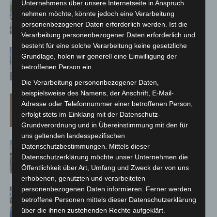
Unternehmens über unsere Internetseite in Anspruch
Blaulichtmeile Langenhagen 2026:
nehmen möchte, könnte jedoch eine Verarbeitung
Polizei, Feuerwehr und Rettung
personenbezogener Daten erforderlich werden. Ist die
hautnah erleben
Verarbeitung personenbezogener Daten erforderlich und
besteht für eine solche Verarbeitung keine gesetzliche
Haus der Jugend lädt zum Wünsche-
Grundlage, holen wir generell eine Einwilligung der
Freitag in Langenhagen ein
betroffenen Person ein.
Die Verarbeitung personenbezogener Daten,
beispielsweise des Namens, der Anschrift, E-Mail-
Late-Zoo im Erlebnis-Zoo Hannover:
Adresse oder Telefonnummer einer betroffenen Person,
Sommerabend mit The Ellingtones
erfolgt stets im Einklang mit der Datenschutz-
Grundverordnung und in Übereinstimmung mit den für
uns geltenden landesspezifischen
Landesgartenschau Bad Nenndorf
Datenschutzbestimmungen. Mittels dieser
erreicht Halbzeit mit 350.000
Datenschutzerklärung möchte unser Unternehmen die
Besuchen
Öffentlichkeit über Art, Umfang und Zweck der von uns
erhobenen, genutzten und verarbeiteten
personenbezogenen Daten informieren. Ferner werden
Maker Faire Hannover 2026 bringt
betroffene Personen mittels dieser Datenschutzerklärung
Technik-Wissen auf die Bühne
über die ihnen zustehenden Rechte aufgeklärt.