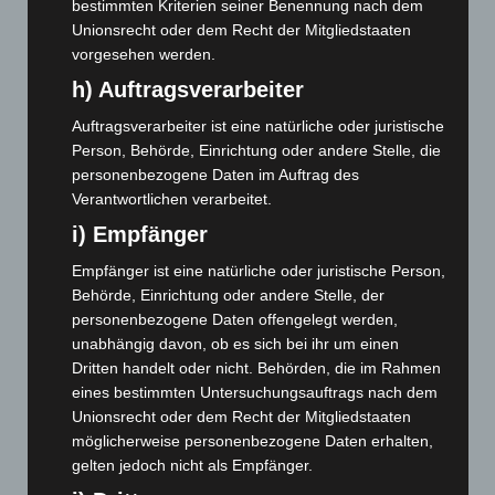
Februar 2025
(96)
bestimmten Kriterien seiner Benennung nach dem
Unionsrecht oder dem Recht der Mitgliedstaaten
Januar 2025
(88)
vorgesehen werden.
Dezember 2024
(89)
h) Auftragsverarbeiter
November 2024
(94)
Auftragsverarbeiter ist eine natürliche oder juristische
Oktober 2024
(93)
Person, Behörde, Einrichtung oder andere Stelle, die
September 2024
(112)
personenbezogene Daten im Auftrag des
Verantwortlichen verarbeitet.
August 2024
(107)
i) Empfänger
Juli 2024
(89)
Juni 2024
(107)
Empfänger ist eine natürliche oder juristische Person,
Behörde, Einrichtung oder andere Stelle, der
Mai 2024
(149)
personenbezogene Daten offengelegt werden,
April 2024
(102)
unabhängig davon, ob es sich bei ihr um einen
März 2024
(103)
Dritten handelt oder nicht. Behörden, die im Rahmen
eines bestimmten Untersuchungsauftrags nach dem
Februar 2024
(103)
Unionsrecht oder dem Recht der Mitgliedstaaten
Januar 2024
(111)
möglicherweise personenbezogene Daten erhalten,
gelten jedoch nicht als Empfänger.
Dezember 2023
(130)