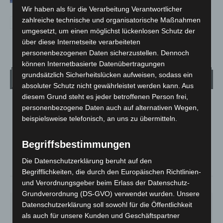
Wir haben als für die Verarbeitung Verantwortlicher
zahlreiche technische und organisatorische Maßnahmen
umgesetzt, um einen möglichst lückenlosen Schutz der
über diese Internetseite verarbeiteten
personenbezogenen Daten sicherzustellen. Dennoch
können Internetbasierte Datenübertragungen
grundsätzlich Sicherheitslücken aufweisen, sodass ein
Wetter
absoluter Schutz nicht gewährleistet werden kann. Aus
diesem Grund steht es jeder betroffenen Person frei,
LANGENHAGEN
personenbezogene Daten auch auf alternativen Wegen,
beispielsweise telefonisch, an uns zu übermitteln.
Bedeckt
°
23.3
°
C
22.4
Begriffsbestimmungen
°
21.7
Die Datenschutzerklärung beruht auf den
Begrifflichkeiten, die durch den Europäischen Richtlinien-
und Verordnungsgeber beim Erlass der Datenschutz-
44%
4.5m/s
85%
Grundverordnung (DS-GVO) verwendet wurden. Unsere
DO.
FR.
SA.
SO.
MO.
Datenschutzerklärung soll sowohl für die Öffentlichkeit
22
°
25
°
26
°
31
°
35
°
als auch für unsere Kunden und Geschäftspartner