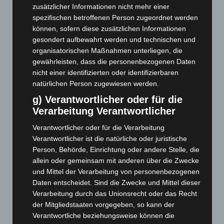
Mai 2026
(99)
zusätzlicher Informationen nicht mehr einer
April 2026
(99)
spezifischen betroffenen Person zugeordnet werden
können, sofern diese zusätzlichen Informationen
März 2026
(115)
gesondert aufbewahrt werden und technischen und
Februar 2026
(109)
organisatorischen Maßnahmen unterliegen, die
Januar 2026
(122)
gewährleisten, dass die personenbezogenen Daten
nicht einer identifizierten oder identifizierbaren
Dezember 2025
(103)
natürlichen Person zugewiesen werden.
November 2025
(114)
g) Verantwortlicher oder für die
Oktober 2025
(112)
Verarbeitung Verantwortlicher
September 2025
(93)
Verantwortlicher oder für die Verarbeitung
August 2025
(90)
Verantwortlicher ist die natürliche oder juristische
Person, Behörde, Einrichtung oder andere Stelle, die
Juli 2025
(90)
allein oder gemeinsam mit anderen über die Zwecke
Juni 2025
(103)
und Mittel der Verarbeitung von personenbezogenen
Mai 2025
(112)
Daten entscheidet. Sind die Zwecke und Mittel dieser
Verarbeitung durch das Unionsrecht oder das Recht
April 2025
(88)
der Mitgliedstaaten vorgegeben, so kann der
März 2025
(111)
Verantwortliche beziehungsweise können die