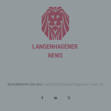
Angebote auf unserer Internetseite im Sinne des
Benutzers optimiert werden. Cookies ermöglichen uns,
wie bereits erwähnt, die Benutzer unserer Internetseite
wiederzuerkennen. Zweck dieser Wiedererkennung ist
es, den Nutzern die Verwendung unserer Internetseite
zu erleichtern. Der Benutzer einer Internetseite, die
Cookies verwendet, muss beispielsweise nicht bei jedem
Besuch der Internetseite erneut seine Zugangsdaten
eingeben, weil dies von der Internetseite und dem auf
dem Computersystem des Benutzers abgelegten Cookie
übernommen wird. Ein weiteres Beispiel ist das Cookie
eines Warenkorbes im Online-Shop. Der Online-Shop
merkt sich die Artikel, die ein Kunde in den virtuellen
Warenkorb gelegt hat, über ein Cookie.
Die betroffene Person kann die Setzung von Cookies
Kontaktieren Sie uns:
redaktion@langenhagener-news.de
durch unsere Internetseite jederzeit mittels einer
entsprechenden Einstellung des genutzten
Internetbrowsers verhindern und damit der Setzung von
Cookies dauerhaft widersprechen. Ferner können
bereits gesetzte Cookies jederzeit über einen