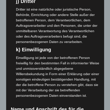
j) Dritter
November 2023
(130)
Oktober 2023
(114)
Dritter ist eine natürliche oder juristische Person,
Behörde, Einrichtung oder andere Stelle außer der
September 2023
(133)
betroffenen Person, dem Verantwortlichen, dem
August 2023
(134)
Auftragsverarbeiter und den Personen, die unter der
Juli 2023
(118)
unmittelbaren Verantwortung des Verantwortlichen
oder des Auftragsverarbeiters befugt sind, die
Juni 2023
(142)
personenbezogenen Daten zu verarbeiten.
Mai 2023
(139)
k) Einwilligung
April 2023
(155)
Einwilligung ist jede von der betroffenen Person
März 2023
(174)
freiwillig für den bestimmten Fall in informierter Weise
Februar 2023
(154)
und unmissverständlich abgegebene
Willensbekundung in Form einer Erklärung oder einer
Januar 2023
(140)
sonstigen eindeutigen bestätigenden Handlung, mit
Dezember 2022
(130)
der die betroffene Person zu verstehen gibt, dass sie
November 2022
(167)
mit der Verarbeitung der sie betreffenden
personenbezogenen Daten einverstanden ist.
Oktober 2022
(166)
September 2022
(205)
Name und Anschrift des für die