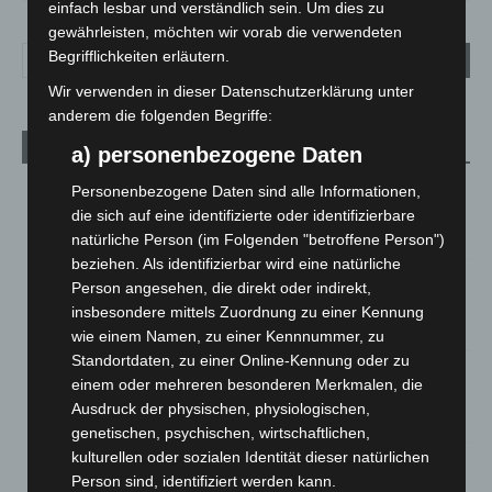
einfach lesbar und verständlich sein. Um dies zu
gewährleisten, möchten wir vorab die verwendeten
Begrifflichkeiten erläutern.
Wir verwenden in dieser Datenschutzerklärung unter
anderem die folgenden Begriffe:
Aktuelle Beiträge
a) personenbezogene Daten
Brand im „Haus der Begegnung“ in Neuwarmbüchen schnell
Personenbezogene Daten sind alle Informationen,
eingedämmt
die sich auf eine identifizierte oder identifizierbare
6. August 2026
natürliche Person (im Folgenden "betroffene Person")
beziehen. Als identifizierbar wird eine natürliche
Region Hannover: 21 neue Notfallsanitäter starten beim
Person angesehen, die direkt oder indirekt,
Roten Kreuz
insbesondere mittels Zuordnung zu einer Kennung
5. August 2026
wie einem Namen, zu einer Kennnummer, zu
Standortdaten, zu einer Online-Kennung oder zu
Mann läuft mit Hockeyschläger über A7 – Polizei sucht
einem oder mehreren besonderen Merkmalen, die
Zeugen
Ausdruck der physischen, physiologischen,
5. August 2026
genetischen, psychischen, wirtschaftlichen,
kulturellen oder sozialen Identität dieser natürlichen
Celle: Mensch stirbt bei Bagger-Unfall auf Baustelle
Person sind, identifiziert werden kann.