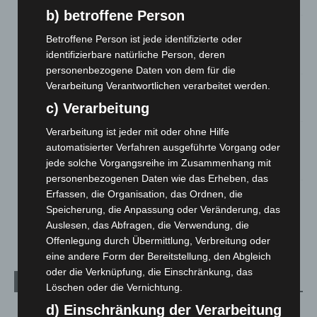
5. August 2026
b) betroffene Person
Gasleitung bei McDonald’s-Umbau in Langenhagen
Betroffene Person ist jede identifizierte oder
beschädigt
identifizierbare natürliche Person, deren
5. August 2026
personenbezogene Daten von dem für die
Verarbeitung Verantwortlichen verarbeitet werden.
Anklage nach Abschaltung von „Archetyp Market“ erhoben
c) Verarbeitung
3. August 2026
Verarbeitung ist jeder mit oder ohne Hilfe
Hannover: Polizei stoppt 166 Trunkenheitsfahrten bei
automatisierter Verfahren ausgeführte Vorgang oder
Großkontrolle
jede solche Vorgangsreihe im Zusammenhang mit
2. August 2026
personenbezogenen Daten wie das Erheben, das
Hannover Klassik Open Air 2026: Französische Oper im
Erfassen, die Organisation, das Ordnen, die
Maschpark
Speicherung, die Anpassung oder Veränderung, das
2. August 2026
Auslesen, das Abfragen, die Verwendung, die
Offenlegung durch Übermittlung, Verbreitung oder
eine andere Form der Bereitstellung, den Abgleich
oder die Verknüpfung, die Einschränkung, das
Kategorien
Löschen oder die Vernichtung.
d) Einschränkung der Verarbeitung
Blaulicht
2.798