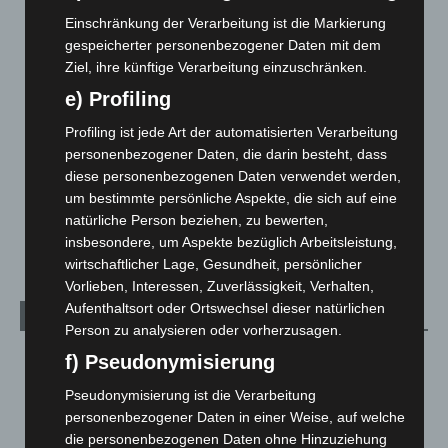
Corona-News
712
Einschränkung der Verarbeitung ist die Markierung
gespeicherter personenbezogener Daten mit dem
Hannover und Region
5.035
Ziel, ihre künftige Verarbeitung einzuschränken.
Langenhagen und Ortsteile
3.249
e) Profiling
Leserbriefe
1
Profiling ist jede Art der automatisierten Verarbeitung
Menschen
2
personenbezogener Daten, die darin besteht, dass
Über uns
1
diese personenbezogenen Daten verwendet werden,
um bestimmte persönliche Aspekte, die sich auf eine
Veranstaltungen
1.887
natürliche Person beziehen, zu bewerten,
Welt
1.269
insbesondere, um Aspekte bezüglich Arbeitsleistung,
wirtschaftlicher Lage, Gesundheit, persönlicher
Vorlieben, Interessen, Zuverlässigkeit, Verhalten,
Aufenthaltsort oder Ortswechsel dieser natürlichen
Archiv
Person zu analysieren oder vorherzusagen.
August 2026
(10)
f) Pseudonymisierung
Juli 2026
(73)
Pseudonymisierung ist die Verarbeitung
personenbezogener Daten in einer Weise, auf welche
Juni 2026
(139)
die personenbezogenen Daten ohne Hinzuziehung