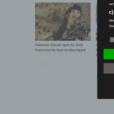
ver
c)
Ver
Vo
pe
da
das
Hannover Klassik Open Air 2026:
Blaulichtme
ode
Französische Oper im Maschpark
Polizei, Fe
die
hautnah erl
d
Ein
per
ei
e)
Pro
Da
wer