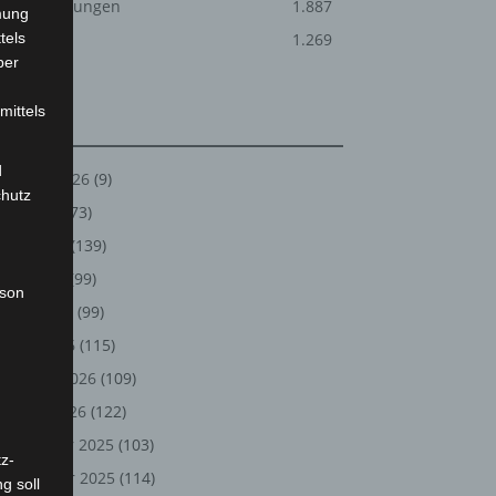
Veranstaltungen
1.887
mung
tels
Welt
1.269
ber
mittels
Archiv
d
August 2026
(9)
chutz
Juli 2026
(73)
Juni 2026
(139)
Mai 2026
(99)
rson
April 2026
(99)
März 2026
(115)
Februar 2026
(109)
Januar 2026
(122)
Dezember 2025
(103)
z-
November 2025
(114)
g soll