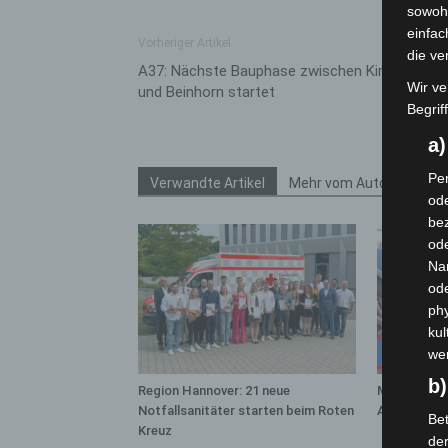
sowohl
einfac
Vorheriger Artikel
die ve
A37: Nächste Bauphase zwischen Kirchhorst
Wir ve
und Beinhorn startet
Begrif
a
Per
Verwandte Artikel
Mehr vom Autor
ode
bez
ode
Na
od
phy
kul
we
b)
Region Hannover: 21 neue
Mann läuft 
Notfallsanitäter starten beim Roten
A7 – Polize
Bet
Kreuz
de