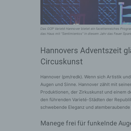
Das GOP Varieté Hannover bietet ein facettenreiches Progra
das Haus mit "Sentimientos" in diesem Jahr das Feuer Spani
Hannovers Adventszeit glä
Circuskunst
Hannover (pm/redk). Wenn sich Artistik und
Augen und Sinne. Hannover zählt mit seine
Produktionen, der Zirkuskunst und einem d
den führenden Varieté-Städten der Republi
schwebende Eleganz und atemberaubende Ar
Manege frei für funkelnde Aug