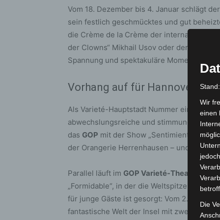
Vom 18. Dezember bis 4. Januar schlägt de
sein festlich geschmücktes und gut beheizt
die Crème de la Crème der internationalen 
der Clowns“ Mikhail Usov oder der Grandse
Spannung und spektakuläre Momente.
Dat
Vorhang auf für Hannovers Bü
Stand
Wir fr
Als Varieté-Hauptstadt Nummer eins bietet 
einen 
abwechslungsreiche und stimmungsvolle Ab
Intern
das
GOP
mit der Show „Sentimientos“ das t
möglic
Unter
der Orangerie Herrenhausen – und damit das
jedoch
Verarb
Parallel läuft im
GOP Varieté-Theater
in de
Verarb
„Formidable“, in der die Weltspitze der Zir
betrof
für junge Gäste ist gesorgt: Vom 2. Novembe
Die Ve
fantastische Welt der Insel mit zwei Berg
Anschr