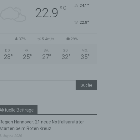
°
24.1
°
C
22.9
°
22.8
37%
5.4m/s
29%
DO.
FR.
SA.
SO.
MO.
28
°
25
°
27
°
32
°
35
°
Aktuelle Beiträge
Region Hannover: 21 neue Notfallsanitäter
starten beim Roten Kreuz
5. August 2026