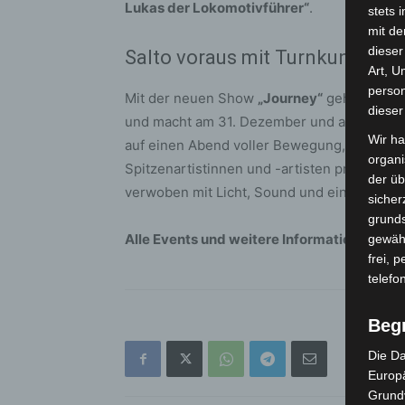
Lukas der Lokomotivführer“
.
stets 
mit de
dieser
Salto voraus mit Turnkunst auf
Art, U
person
Mit der neuen Show
„Journey“
geht das
Fe
dieser
und macht am 31. Dezember und am 17. Janu
Wir ha
auf einen Abend voller Bewegung, Akrobatik
organ
Spitzenartistinnen und -artisten präsentie
der üb
verwoben mit Licht, Sound und eindrucksvo
sicher
grunds
Alle Events und weitere Informationen fin
gewähr
frei, 
telefo
Beg
Die Da
Europä
Grund