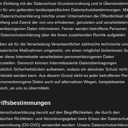
im Einklang mit der Datenschutz-Grundverordnung und in Übereinstim
n für uns geltenden landesspezifischen Datenschutzbestimmungen. Mit
 Datenschutzerklärung möchte unser Unternehmen die Öffentlichkeit ü
 Tour
mfang und Zweck der von uns erhobenen, genutzten und verarbeiteten
enbezogenen Daten informieren. Ferner werden betroffene Personen 
uerwerk der Turnkunst
auf große Deutschlandtour –
 Datenschutzerklärung über die ihnen zustehenden Rechte aufgeklärt.
ar auch in Hannover Station. Das Publikum darf sich
ben als für die Verarbeitung Verantwortlicher zahlreiche technische un
, Musik und Emotionen freuen. Internationale
isatorische Maßnahmen umgesetzt, um einen möglichst lückenlosen S
ren Turnkunst auf höchstem Niveau, kunstvoll
er diese Internetseite verarbeiteten personenbezogenen Daten
llen Bühnenbildern.
zustellen. Dennoch können Internetbasierte Datenübertragungen
ätzlich Sicherheitslücken aufweisen, sodass ein absoluter Schutz nicht
den Sie
hier
.
leistet werden kann. Aus diesem Grund steht es jeder betroffenen Pe
personenbezogene Daten auch auf alternativen Wegen, beispielsweise
nisch, an uns zu übermitteln.
riffsbestimmungen
tenschutzerklärung beruht auf den Begrifflichkeiten, die durch den
ischen Richtlinien- und Verordnungsgeber beim Erlass der Datenschut
verordnung (DS-GVO) verwendet wurden. Unsere Datenschutzerklärun