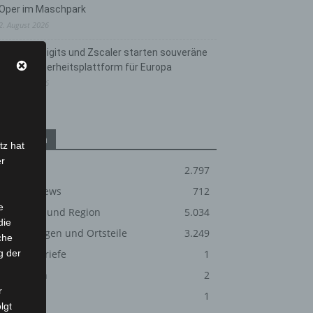
Oper im Maschpark
2. August 2026
Schwarz Digits und Zscaler starten souveräne
Cloud-Sicherheitsplattform für Europa
2. August 2026
Kategorien
tz hat
er
Blaulicht
2.797
Corona-News
712
e
Hannover und Region
5.034
die
Langenhagen und Ortsteile
3.249
che
g der
Leserbriefe
1
Menschen
2
r
Über uns
1
lgt