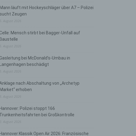
Mann läuft mit Hockeyschläger über A7 – Polizei
sucht Zeugen
5. August 2026
Celle: Mensch stirbt bei Bagger-Unfall auf
Baustelle
5. August 2026
Gasleitung bei McDonald’s-Umbau in
Langenhagen beschädigt
5. August 2026
Anklage nach Abschaltung von „Archetyp
Market“ erhoben
3. August 2026
Hannover: Polizei stoppt 166
Trunkenheitsfahrten bei Großkontrolle
2. August 2026
Hannover Klassik Open Air 2026: Französische