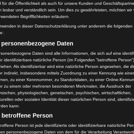
 für die Öffentlichkeit als auch für unsere Kunden und Geschäftspartne
h lesbar und verständlich sein. Um dies zu gewährleisten, möchten wir
Nächster Artikel
rwendeten Begrifflichkeiten erläutern.
Sicherheitsaktion am Halloween-Freitag im
rwenden in dieser Datenschutzerklärung unter anderem die folgenden
Hauptbahnhof Hannover: Bundespolizei zieht
fe:
klare Linie gegen Gewalt
) personenbezogene Daten
sonenbezogene Daten sind alle Informationen, die sich auf eine identifi
r identifizierbare natürliche Person (im Folgenden "betroffene Person"
iehen. Als identifizierbar wird eine natürliche Person angesehen, die di
r indirekt, insbesondere mittels Zuordnung zu einer Kennung wie ein
men, zu einer Kennnummer, zu Standortdaten, zu einer Online-Kennu
er zu einem oder mehreren besonderen Merkmalen, die Ausdruck der
sischen, physiologischen, genetischen, psychischen, wirtschaftlichen,
turellen oder sozialen Identität dieser natürlichen Person sind, identifizi
rden kann.
 betroffene Person
mit Hockeyschläger über
Hannover: Polizei stoppt 166
i sucht Zeugen
Trunkenheitsfahrten bei
roffene Person ist jede identifizierte oder identifizierbare natürliche Pe
Großkontrolle
ren personenbezogene Daten von dem für die Verarbeitung Verantwort