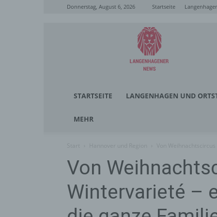
Donnerstag, August 6, 2026
Startseite
Langenhagen
Langenhagener
News
STARTSEITE
LANGENHAGEN UND ORTST
MEHR
Start
Hannover und Region
Von Weihnachtscircus b
Von Weihnachtsc
Wintervarieté – e
die ganze Famili