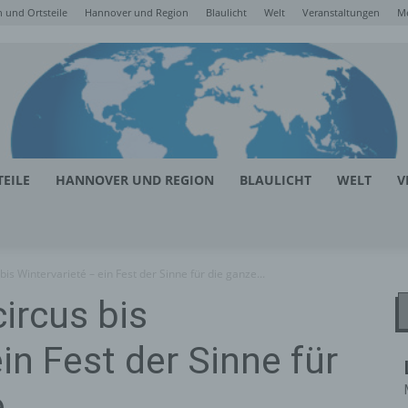
 und Ortsteile
Hannover und Region
Blaulicht
Welt
Veranstaltungen
M
EILE
HANNOVER UND REGION
BLAULICHT
WELT
V
is Wintervarieté – ein Fest der Sinne für die ganze...
ircus bis
in Fest der Sinne für
e