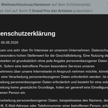
r
Weihnachtscircus Hannover
auf dem Schützenplatz
es Zelt auf. Beim
7. Grand Prix der Artisten
präsentiert
Artistik-Szene ihr Können: Legenden wie der „König
igneur der Jonglage Kris Kremo sorgen für Spaß,
enschutzerklärung
hnenwinter
: 06.08.2026
euen uns sehr über Ihr Interesse an unserem Unternehmen. Datenschu
Hannover gleich drei Shows, die für
besonders hohen Stellenwert für die Geschäftsleitung. Eine Nutzung d
ende sorgen. Vom 21. November bis 18. Januar bringt
etseiten ist grundsätzlich ohne jede Angabe personenbezogener Daten
raditionelle Wintervarieté in das ehrwürdige Ambiente
h. Sofern eine betroffene Person besondere Services unseres
nehmens über unsere Internetseite in Anspruch nehmen möchte, könnt
 Feuer Spaniens in die kalte Jahreszeit.
 eine Verarbeitung personenbezogener Daten erforderlich werden. Ist 
eitung personenbezogener Daten erforderlich und besteht für eine sol
r Georgstraße bis zum 4. Januar die Show
eitung keine gesetzliche Grundlage, holen wir generell eine Einwilligun
kuskunst artistische Höchstleistungen zeigt. Und auch
fenen Person ein.
r bis 4. Januar verwandelt sich das Haus in die
rarbeitung personenbezogener Daten, beispielsweise des Namens, de
en – mit dem Kinderweihnachtsmusical
„Jim Knopf und
ift, E-Mail-Adresse oder Telefonnummer einer betroffenen Person, erfo