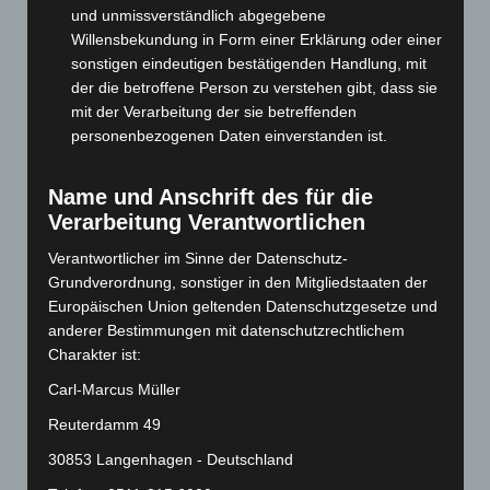
November 2024
(94)
und unmissverständlich abgegebene
Willensbekundung in Form einer Erklärung oder einer
Oktober 2024
(93)
sonstigen eindeutigen bestätigenden Handlung, mit
September 2024
(112)
der die betroffene Person zu verstehen gibt, dass sie
August 2024
(107)
mit der Verarbeitung der sie betreffenden
personenbezogenen Daten einverstanden ist.
Juli 2024
(89)
Juni 2024
(107)
Name und Anschrift des für die
Mai 2024
(149)
Verarbeitung Verantwortlichen
April 2024
(102)
Verantwortlicher im Sinne der Datenschutz-
März 2024
(103)
Grundverordnung, sonstiger in den Mitgliedstaaten der
Februar 2024
(103)
Europäischen Union geltenden Datenschutzgesetze und
anderer Bestimmungen mit datenschutzrechtlichem
Januar 2024
(111)
Charakter ist:
Dezember 2023
(130)
Carl-Marcus Müller
November 2023
(130)
Reuterdamm 49
Oktober 2023
(114)
30853 Langenhagen - Deutschland
September 2023
(133)