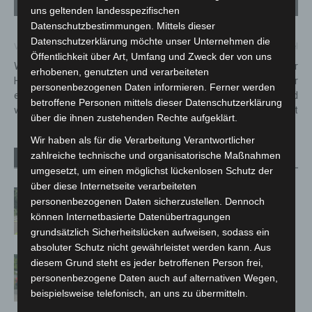
uns geltenden landesspezifischen
Datenschutzbestimmungen. Mittels dieser
Datenschutzerklärung möchte unser Unternehmen die
Vorheriger Artikel
Nächster Artikel
Öffentlichkeit über Art, Umfang und Zweck der von uns
Winterwetter in der Region
Grundschule Beuthener
erhobenen, genutzten und verarbeiteten
Hannover: Polizei meldet
Straße: Neuer
personenbezogenen Daten informieren. Ferner werden
erhöhte Einsatzlage, aber
Ausweichstandort nach Brand
betroffene Personen mittels dieser Datenschutzerklärung
wenige schwere Unfälle
ab Sommer 2027 geplant
über die ihnen zustehenden Rechte aufgeklärt.
Wir haben als für die Verarbeitung Verantwortlicher
zahlreiche technische und organisatorische Maßnahmen
Verwandte Artikel
Mehr vom Autor
umgesetzt, um einen möglichst lückenlosen Schutz der
über diese Internetseite verarbeiteten
Brand im „Haus der Begegnung“ in
personenbezogenen Daten sicherzustellen. Dennoch
Neuwarmbüchen schnell eingedämmt
können Internetbasierte Datenübertragungen
grundsätzlich Sicherheitslücken aufweisen, sodass ein
absoluter Schutz nicht gewährleistet werden kann. Aus
Region Hannover: 21 neue
diesem Grund steht es jeder betroffenen Person frei,
Notfallsanitäter starten beim Roten
personenbezogene Daten auch auf alternativen Wegen,
Kreuz
beispielsweise telefonisch, an uns zu übermitteln.