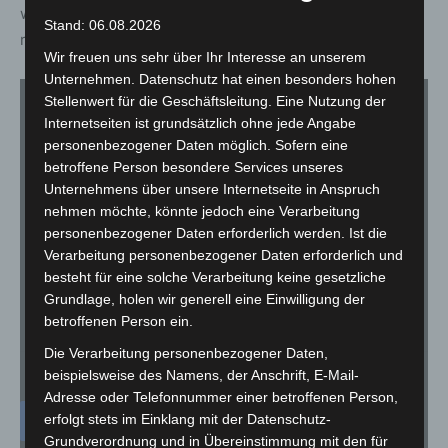
wird empfohlen, um auf kurzfristige Änderungen
Stand: 06.08.2026
reagieren zu können.
Wir freuen uns sehr über Ihr Interesse an unserem
Unternehmen. Datenschutz hat einen besonders hohen
Stellenwert für die Geschäftsleitung. Eine Nutzung der
Internetseiten ist grundsätzlich ohne jede Angabe
personenbezogener Daten möglich. Sofern eine
betroffene Person besondere Services unseres
Für die Nutzung von YouTube (YouTube, LLC, 901 Cherry Ave.,
San Bruno, CA 94066, USA) benötigen wir laut DSGVO Ihre
Unternehmens über unsere Internetseite in Anspruch
Zustimmung.
nehmen möchte, könnte jedoch eine Verarbeitung
personenbezogener Daten erforderlich werden. Ist die
Es werden seitens YouTube personenbezogene Daten erhoben,
verarbeitet und gespeichert. Welche Daten genau entnehmen Sie
Verarbeitung personenbezogener Daten erforderlich und
bitte den Datenschutzbedingungen.
besteht für eine solche Verarbeitung keine gesetzliche
Grundlage, holen wir generell eine Einwilligung der
betroffenen Person ein.
Youtube
ist deaktiviert.
Die Verarbeitung personenbezogener Daten,
✓ Erlauben
Datenschutzbedingungen
beispielsweise des Namens, der Anschrift, E-Mail-
Adresse oder Telefonnummer einer betroffenen Person,
erfolgt stets im Einklang mit der Datenschutz-
Grundverordnung und in Übereinstimmung mit den für