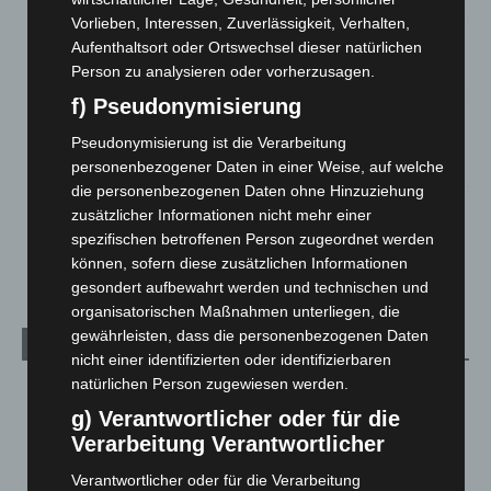
Vorlieben, Interessen, Zuverlässigkeit, Verhalten,
Aufenthaltsort oder Ortswechsel dieser natürlichen
Anklage nach Abschaltung von „Archetyp Market“ erhoben
Person zu analysieren oder vorherzusagen.
3. August 2026
f) Pseudonymisierung
Hannover: Polizei stoppt 166 Trunkenheitsfahrten bei
Großkontrolle
Pseudonymisierung ist die Verarbeitung
2. August 2026
personenbezogener Daten in einer Weise, auf welche
die personenbezogenen Daten ohne Hinzuziehung
Hannover Klassik Open Air 2026: Französische Oper im
zusätzlicher Informationen nicht mehr einer
Maschpark
spezifischen betroffenen Person zugeordnet werden
2. August 2026
können, sofern diese zusätzlichen Informationen
gesondert aufbewahrt werden und technischen und
organisatorischen Maßnahmen unterliegen, die
gewährleisten, dass die personenbezogenen Daten
Kategorien
nicht einer identifizierten oder identifizierbaren
natürlichen Person zugewiesen werden.
Blaulicht
2.798
g) Verantwortlicher oder für die
Corona-News
712
Verarbeitung Verantwortlicher
Hannover und Region
5.035
Verantwortlicher oder für die Verarbeitung
Langenhagen und Ortsteile
3.249