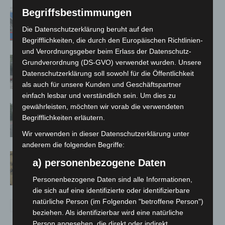
Mann läuft mit Hockeyschläger über
Begriffsbestimmungen
A7 – Polizei sucht Zeugen
Die Datenschutzerklärung beruht auf den
Begrifflichkeiten, die durch den Europäischen Richtlinien-
und Verordnungsgeber beim Erlass der Datenschutz-
Gasleitung bei McDonald’s-Umbau in
Grundverordnung (DS-GVO) verwendet wurden. Unsere
Langenhagen beschädigt
Datenschutzerklärung soll sowohl für die Öffentlichkeit
als auch für unsere Kunden und Geschäftspartner
einfach lesbar und verständlich sein. Um dies zu
gewährleisten, möchten wir vorab die verwendeten
Hannover: Polizei stoppt 166
Begrifflichkeiten erläutern.
Trunkenheitsfahrten bei
Großkontrolle
Wir verwenden in dieser Datenschutzerklärung unter
anderem die folgenden Begriffe:
Hannover Klassik Open Air 2026:
a) personenbezogene Daten
Französische Oper im Maschpark
Personenbezogene Daten sind alle Informationen,
die sich auf eine identifizierte oder identifizierbare
natürliche Person (im Folgenden "betroffene Person")
beziehen. Als identifizierbar wird eine natürliche
Person angesehen, die direkt oder indirekt,