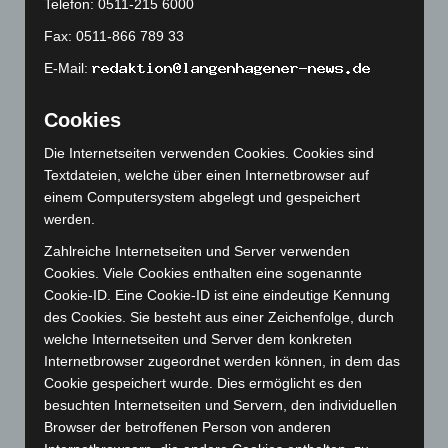
Telefon: 0511-215 6000
August 2023
(134)
Fax: 0511-866 789 33
Juli 2023
(118)
E-Mail:
Juni 2023
(142)
Mai 2023
(139)
Cookies
April 2023
(155)
Die Internetseiten verwenden Cookies. Cookies sind
März 2023
(174)
Textdateien, welche über einen Internetbrowser auf
Februar 2023
(154)
einem Computersystem abgelegt und gespeichert
werden.
Januar 2023
(140)
Dezember 2022
(130)
Zahlreiche Internetseiten und Server verwenden
Cookies. Viele Cookies enthalten eine sogenannte
November 2022
(167)
Cookie-ID. Eine Cookie-ID ist eine eindeutige Kennung
Oktober 2022
(166)
des Cookies. Sie besteht aus einer Zeichenfolge, durch
welche Internetseiten und Server dem konkreten
September 2022
(205)
Internetbrowser zugeordnet werden können, in dem das
August 2022
(166)
Cookie gespeichert wurde. Dies ermöglicht es den
Juli 2022
(133)
besuchten Internetseiten und Servern, den individuellen
Browser der betroffenen Person von anderen
Juni 2022
(167)