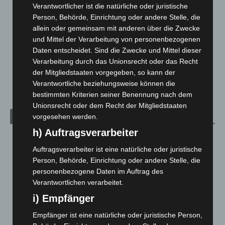
Verantwortlicher ist die natürliche oder juristische
Leserbriefe
1
Person, Behörde, Einrichtung oder andere Stelle, die
allein oder gemeinsam mit anderen über die Zwecke
Menschen
2
und Mittel der Verarbeitung von personenbezogenen
Über uns
1
Daten entscheidet. Sind die Zwecke und Mittel dieser
Veranstaltungen
1.887
Verarbeitung durch das Unionsrecht oder das Recht
der Mitgliedstaaten vorgegeben, so kann der
Welt
1.269
Verantwortliche beziehungsweise können die
bestimmten Kriterien seiner Benennung nach dem
Unionsrecht oder dem Recht der Mitgliedstaaten
vorgesehen werden.
Archiv
h) Auftragsverarbeiter
August 2026
(10)
Auftragsverarbeiter ist eine natürliche oder juristische
Juli 2026
(73)
Person, Behörde, Einrichtung oder andere Stelle, die
Juni 2026
(139)
personenbezogene Daten im Auftrag des
Verantwortlichen verarbeitet.
Mai 2026
(99)
i) Empfänger
April 2026
(99)
März 2026
(115)
Empfänger ist eine natürliche oder juristische Person,