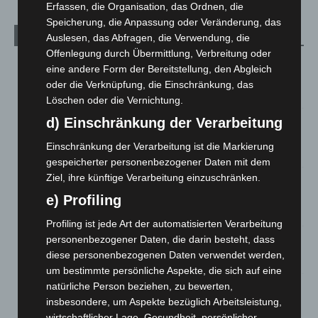
Erfassen, die Organisation, das Ordnen, die
Speicherung, die Anpassung oder Veränderung, das
Aktuelle Beiträge
Auslesen, das Abfragen, die Verwendung, die
Offenlegung durch Übermittlung, Verbreitung oder
Brand im „Haus der Begegnung“ in Neuwarmbüchen schnell
eine andere Form der Bereitstellung, den Abgleich
eingedämmt
oder die Verknüpfung, die Einschränkung, das
6. August 2026
Löschen oder die Vernichtung.
d) Einschränkung der Verarbeitung
Region Hannover: 21 neue Notfallsanitäter starten beim
Roten Kreuz
Einschränkung der Verarbeitung ist die Markierung
5. August 2026
gespeicherter personenbezogener Daten mit dem
Ziel, ihre künftige Verarbeitung einzuschränken.
Mann läuft mit Hockeyschläger über A7 – Polizei sucht
Zeugen
e) Profiling
5. August 2026
Profiling ist jede Art der automatisierten Verarbeitung
personenbezogener Daten, die darin besteht, dass
Celle: Mensch stirbt bei Bagger-Unfall auf Baustelle
diese personenbezogenen Daten verwendet werden,
5. August 2026
um bestimmte persönliche Aspekte, die sich auf eine
natürliche Person beziehen, zu bewerten,
Gasleitung bei McDonald’s-Umbau in Langenhagen
beschädigt
insbesondere, um Aspekte bezüglich Arbeitsleistung,
wirtschaftlicher Lage, Gesundheit, persönlicher
5. August 2026