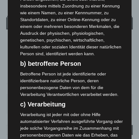
insbesondere mittels Zuordnung zu einer Kennung
wie einem Namen, zu einer Kennnummer, zu
Standortdaten, zu einer Online-Kennung oder zu
Wetter
einem oder mehreren besonderen Merkmalen, die
Ausdruck der physischen, physiologischen,
genetischen, psychischen, wirtschaftlichen,
LANGENHAGEN
kulturellen oder sozialen Identität dieser natürlichen
Mäßig Bewölkt
Person sind, identifiziert werden kann.
°
17.7
°
C
16.8
b) betroffene Person
°
16.7
Betroffene Person ist jede identifizierte oder
identifizierbare natürliche Person, deren
personenbezogene Daten von dem für die
58%
2.2m/s
34%
Verarbeitung Verantwortlichen verarbeitet werden.
FR.
SA.
SO.
MO.
DI.
c) Verarbeitung
25
°
26
°
31
°
35
°
17
°
Verarbeitung ist jeder mit oder ohne Hilfe
automatisierter Verfahren ausgeführte Vorgang oder
jede solche Vorgangsreihe im Zusammenhang mit
personenbezogenen Daten wie das Erheben, das