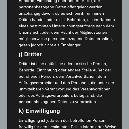
Behörde, Einrichtung oder andere Stelle, der
Februar 2026
(109)
personenbezogene Daten offengelegt werden,
Januar 2026
(122)
unabhängig davon, ob es sich bei ihr um einen
Dezember 2025
(103)
Dritten handelt oder nicht. Behörden, die im Rahmen
eines bestimmten Untersuchungsauftrags nach dem
November 2025
(114)
Unionsrecht oder dem Recht der Mitgliedstaaten
Oktober 2025
(112)
möglicherweise personenbezogene Daten erhalten,
September 2025
(93)
gelten jedoch nicht als Empfänger.
j) Dritter
August 2025
(90)
Juli 2025
(90)
Dritter ist eine natürliche oder juristische Person,
Behörde, Einrichtung oder andere Stelle außer der
Juni 2025
(103)
betroffenen Person, dem Verantwortlichen, dem
Mai 2025
(112)
Auftragsverarbeiter und den Personen, die unter der
April 2025
(88)
unmittelbaren Verantwortung des Verantwortlichen
oder des Auftragsverarbeiters befugt sind, die
März 2025
(111)
personenbezogenen Daten zu verarbeiten.
Februar 2025
(96)
k) Einwilligung
Januar 2025
(88)
Einwilligung ist jede von der betroffenen Person
Dezember 2024
(89)
freiwillig für den bestimmten Fall in informierter Weise