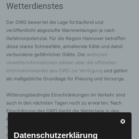
Wetterdienstes
Der DWD bewertet die Lage fortlaufend und
veröffentlicht abgestufte Warnmeldungen je nach
Gefahrenpotenzial. Für die Region Hannover betreffen
diese starke Schneefälle, anhaltende Kälte und damit
verbundene gefährlicher Glätte. Die
amtlichen
Unwetterinformationen stehen über die offiziellen
Informationskanäle des DWD zur Verfügung
und gelten
als maßgebliche Grundlage für Planung und Vorsorge.
Witterungsbedingte Einschränkungen im Verkehr sind
auch in den nächsten Tagen noch zu erwarten. Nach
Einschätzung des DWD bleibt die Wetterlage in den
kommenden Tagen wechselhaft. Auch weiterhin sind
regional begrenzte Unwetterereignisse möglich. Eine
Datenschutzerklärung
regelmäßige Überprüfung der amtlichen Warnhinweise