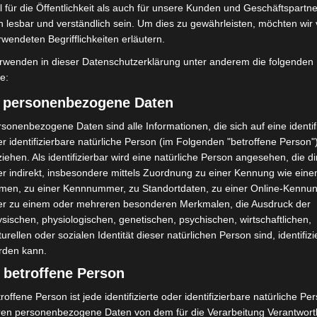
 für die Öffentlichkeit als auch für unsere Kunden und Geschäftspartne
h lesbar und verständlich sein. Um dies zu gewährleisten, möchten wir
rwendeten Begrifflichkeiten erläutern.
rwenden in dieser Datenschutzerklärung unter anderem die folgenden
fe:
) personenbezogene Daten
sonenbezogene Daten sind alle Informationen, die sich auf eine identifi
enschau Bad Nenndorf
Maker Faire Hannover 2026 bringt
r identifizierbare natürliche Person (im Folgenden "betroffene Person"
lbzeit mit 350.000
Technik-Wissen auf die Bühne
iehen. Als identifizierbar wird eine natürliche Person angesehen, die di
r indirekt, insbesondere mittels Zuordnung zu einer Kennung wie ein
men, zu einer Kennnummer, zu Standortdaten, zu einer Online-Kennu
er zu einem oder mehreren besonderen Merkmalen, die Ausdruck der
sischen, physiologischen, genetischen, psychischen, wirtschaftlichen,
turellen oder sozialen Identität dieser natürlichen Person sind, identifizi
rden kann.
 betroffene Person
roffene Person ist jede identifizierte oder identifizierbare natürliche Pe
ren personenbezogene Daten von dem für die Verarbeitung Verantwort