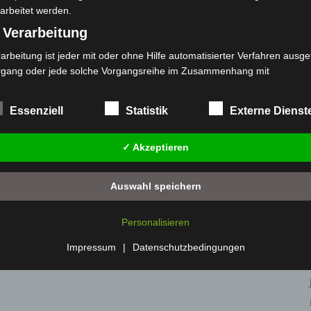
arbeitet werden.
 Verarbeitung
arbeitung ist jeder mit oder ohne Hilfe automatisierter Verfahren ausge
rgang oder jede solche Vorgangsreihe im Zusammenhang mit
rsonenbezogenen Daten wie das Erheben, das Erfassen, die Organisat
s Ordnen, die Speicherung, die Anpassung oder Veränderung, das Aus
Essenziell
Statistik
Externe Dienst
 Abfragen, die Verwendung, die Offenlegung durch Übermittlung, Verb
r eine andere Form der Bereitstellung, den Abgleich oder die Verknüp
✓ Akzeptieren
 Einschränkung, das Löschen oder die Vernichtung.
) Einschränkung der Verarbeitung
Auswahl speichern
schränkung der Verarbeitung ist die Markierung gespeicherter
sonenbezogener Daten mit dem Ziel, ihre künftige Verarbeitung
Personalisieren
nzuschränken.
 Profiling
Impressum
|
Datenschutzbedingungen
filing ist jede Art der automatisierten Verarbeitung personenbezogener
ten, die darin besteht, dass diese personenbezogenen Daten verwend
den, um bestimmte persönliche Aspekte, die sich auf eine natürliche 