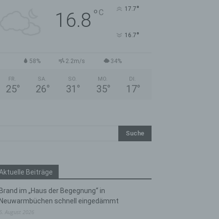
°
17.7
°
C
16.8
°
16.7
58%
2.2m/s
34%
FR.
SA.
SO.
MO.
DI.
25
°
26
°
31
°
35
°
17
°
Aktuelle Beiträge
Brand im „Haus der Begegnung“ in
Neuwarmbüchen schnell eingedämmt
6. August 2026