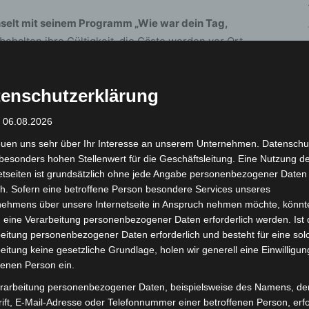
selt mit seinem Programm „Wie war dein Tag,
 behalten ihre Gültigkeit, die Gäste werden vor Ort
enschutzerklärung
euen Programm „Klappstuhl und ich“ den Schritt vom
: 06.08.2026
euen uns sehr über Ihr Interesse an unserem Unternehmen. Datenschu
n den Theatersaal verlegt
(freie Sitzplatzwahl)
besonders hohen Stellenwert für die Geschäftsleitung. Eine Nutzung d
etseiten ist grundsätzlich ohne jede Angabe personenbezogener Daten
ich und Matthias Brodowy gibt es noch Tickets an
h. Sofern eine betroffene Person besondere Services unseres
ter www.eventim.de
nehmens über unsere Internetseite in Anspruch nehmen möchte, könnt
 eine Verarbeitung personenbezogener Daten erforderlich werden. Ist 
eitung personenbezogener Daten erforderlich und besteht für eine sol
eitung keine gesetzliche Grundlage, holen wir generell eine Einwilligun
fenen Person ein.
rarbeitung personenbezogener Daten, beispielsweise des Namens, de
ift, E-Mail-Adresse oder Telefonnummer einer betroffenen Person, erfo