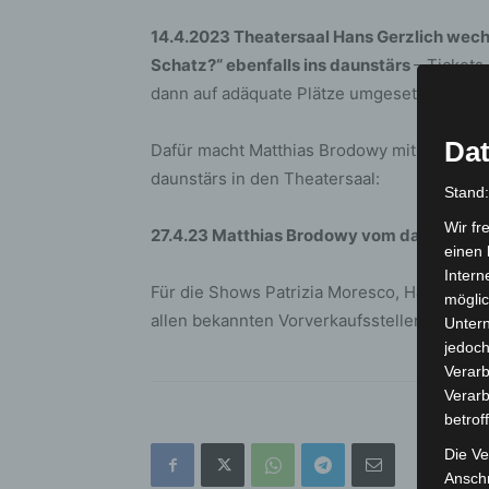
14.4.2023 Theatersaal Hans Gerzlich wech
Schatz?“ ebenfalls ins daunstärs
– Tickets
dann auf adäquate Plätze umgesetzt.
Dat
Dafür macht Matthias Brodowy mit seinem n
daunstärs in den Theatersaal:
Stand
Wir fr
27.4.23 Matthias Brodowy vom daunstärs i
einen 
Intern
Für die Shows Patrizia Moresco, Hans Gerzl
möglic
allen bekannten Vorverkaufsstellen und un
Unter
jedoch
Verarb
Verarb
betrof
Die Ve
Anschr