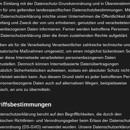
im Einklang mit der Datenschutz-Grundverordnung und in Übereinstim
n für uns geltenden landesspezifischen Datenschutzbestimmungen. Mit
 Datenschutzerklärung möchte unser Unternehmen die Öffentlichkeit ü
Nächster Artikel
mfang und Zweck der von uns erhobenen, genutzten und verarbeiteten
Verkehrseinschränkungen durch Karnevalsumzug
enbezogenen Daten informieren. Ferner werden betroffene Personen 
am Sonnabend
 Datenschutzerklärung über die ihnen zustehenden Rechte aufgeklärt.
ben als für die Verarbeitung Verantwortlicher zahlreiche technische un
isatorische Maßnahmen umgesetzt, um einen möglichst lückenlosen S
er diese Internetseite verarbeiteten personenbezogenen Daten
zustellen. Dennoch können Internetbasierte Datenübertragungen
ätzlich Sicherheitslücken aufweisen, sodass ein absoluter Schutz nicht
leistet werden kann. Aus diesem Grund steht es jeder betroffenen Pe
personenbezogene Daten auch auf alternativen Wegen, beispielsweise
nisch, an uns zu übermitteln.
riffsbestimmungen
tenschutzerklärung beruht auf den Begrifflichkeiten, die durch den
ile Langenhagen 2026:
Haus der Jugend lädt zum
ischen Richtlinien- und Verordnungsgeber beim Erlass der Datenschut
uerwehr und Rettung
Wünsche-Freitag in Langenhagen ein
verordnung (DS-GVO) verwendet wurden. Unsere Datenschutzerklärun
eben