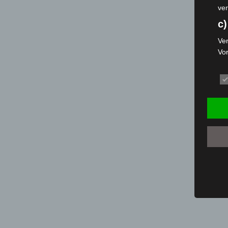
ver
c)
Ver
Vo
pe
da
das
ode
die
d
Ein
per
ei
e)
Pro
Da
wer