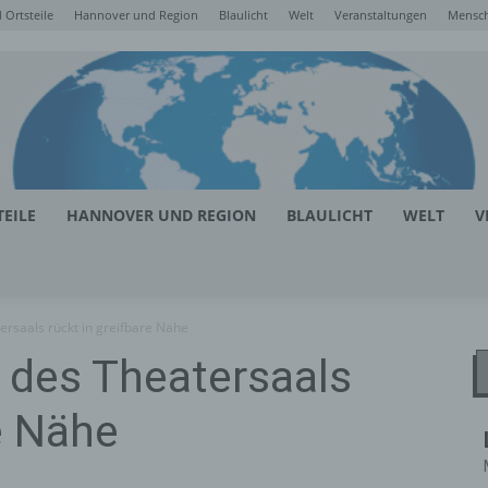
Ortsteile
Hannover und Region
Blaulicht
Welt
Veranstaltungen
Mensc
EILE
HANNOVER UND REGION
BLAULICHT
WELT
V
rsaals rückt in greifbare Nähe
 des Theatersaals
e Nähe