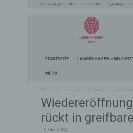
Freitag, August 7, 2026
Startseite
Langenhagen und 
Langenhagener
News
STARTSEITE
LANGENHAGEN UND ORTST
MEHR
Start
Veranstaltungen
Wiedereröffnung des Theate
Wiedereröffnung
rückt in greifbar
15. Februar 2023