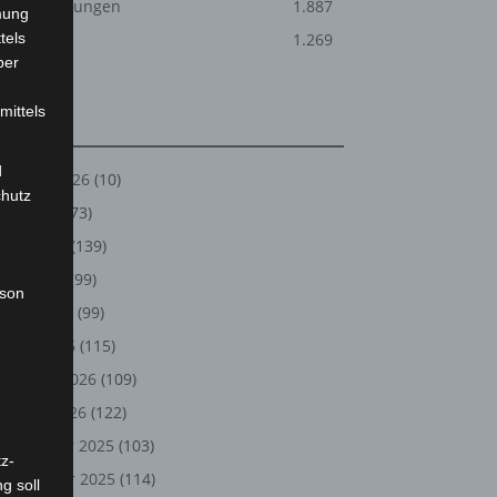
Veranstaltungen
1.887
mung
tels
Welt
1.269
ber
mittels
Archiv
d
August 2026
(10)
chutz
Juli 2026
(73)
Juni 2026
(139)
Mai 2026
(99)
rson
April 2026
(99)
März 2026
(115)
Februar 2026
(109)
Januar 2026
(122)
Dezember 2025
(103)
z-
November 2025
(114)
g soll