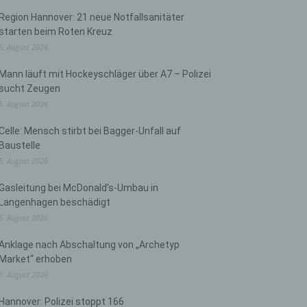
Region Hannover: 21 neue Notfallsanitäter
starten beim Roten Kreuz
5. August 2026
Mann läuft mit Hockeyschläger über A7 – Polizei
sucht Zeugen
5. August 2026
Celle: Mensch stirbt bei Bagger-Unfall auf
Baustelle
5. August 2026
Gasleitung bei McDonald’s-Umbau in
Langenhagen beschädigt
5. August 2026
Anklage nach Abschaltung von „Archetyp
Market“ erhoben
3. August 2026
Hannover: Polizei stoppt 166