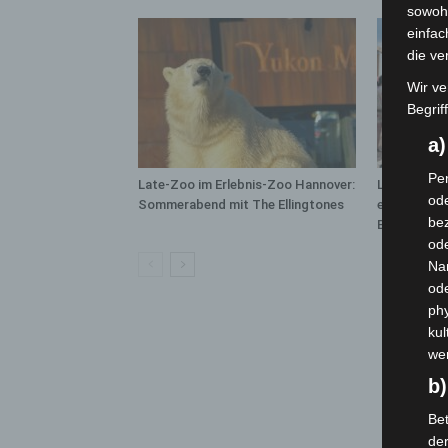
sowohl
einfac
die ve
Wir ve
Begrif
a
Per
Late-Zoo im Erlebnis-Zoo Hannover:
Landesgart
ode
Sommerabend mit The Ellingtones
erreicht Ha
bez
Besuchen
ode
Na
od
phy
kul
we
b)
Bet
de