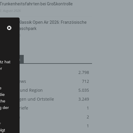
Trunkenheitsfahrten bei Großkontrolle
2. August 2026
Hannover Klassik Open Air 2026: Französische
Oper im Maschpark
2. August 2026
Kategorien
tz hat
er
Blaulicht
2.798
Corona-News
712
e
Hannover und Region
5.035
die
Langenhagen und Ortsteile
3.249
che
g der
Leserbriefe
1
Menschen
2
r
Über uns
1
lgt