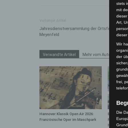
stets 
mit de
dieser
Vorheriger Artikel
Art, U
Jahresdienstversammlung der Ortsfeuerwehr
person
Meyenfeld
dieser
Wir ha
organ
Verwandte Artikel
Mehr vom Autor
der üb
sicher
grunds
gewähr
frei, 
telefo
Beg
Die Da
Hannover Klassik Open Air 2026:
Blaulichtme
Europä
Französische Oper im Maschpark
Polizei, Fe
Grund
hautnah erl