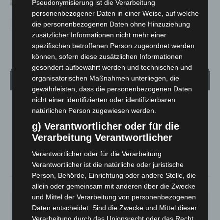
Pseudonymisierung ist die Verarbeitung
personenbezogener Daten in einer Weise, auf welche
die personenbezogenen Daten ohne Hinzuziehung
zusätzlicher Informationen nicht mehr einer
spezifischen betroffenen Person zugeordnet werden
können, sofern diese zusätzlichen Informationen
gesondert aufbewahrt werden und technischen und
organisatorischen Maßnahmen unterliegen, die
Wetter
gewährleisten, dass die personenbezogenen Daten
nicht einer identifizierten oder identifizierbaren
LANGENHAGEN
natürlichen Person zugewiesen werden.
Mäßig Bewölkt
g) Verantwortlicher oder für die
°
Verarbeitung Verantwortlicher
13.3
°
C
12
Verantwortlicher oder für die Verarbeitung
°
11
Verantwortlicher ist die natürliche oder juristische
Person, Behörde, Einrichtung oder andere Stelle, die
93%
1.8m/s
38%
allein oder gemeinsam mit anderen über die Zwecke
und Mittel der Verarbeitung von personenbezogenen
SA.
SO.
MO.
DI.
MI.
Daten entscheidet. Sind die Zwecke und Mittel dieser
27
°
34
°
27
°
23
°
25
°
Verarbeitung durch das Unionsrecht oder das Recht