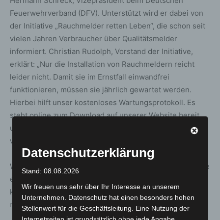
Hermann Schreck, Vizepräsident beim Deutschen
Feuerwehrverband (DFV). Unterstützt wird er dabei von
der Initiative „Rauchmelder retten Leben“, die schon seit
vielen Jahren Verbraucher über Qualitätsmelder
informiert. Christian Rudolph, Vorstand der Initiative,
erklärt: „Nur die Installation von Rauchmeldern reicht
leider nicht. Damit sie im Ernstfall einwandfrei
funktionieren, müssen sie jährlich gewartet werden.
Hierbei hilft unser kostenloses Wartungsprotokoll. Es
steht online zum Download auf unserer Website bereit
und kann sowohl ausgedruckt als auch digital ausgefüllt
werden.“
Datenschutzerklärung
Weitere Informationen zur Installation und Wartung sowie
Stand: 08.08.2026
ein
Wir freuen uns sehr über Ihr Interesse an unserem
kostenloses
Wartungsprotokoll
unter:
https://www.rauch
Unternehmen. Datenschutz hat einen besonders hohen
melder-lebensretter.de/
Stellenwert für die Geschäftsleitung. Eine Nutzung der
Internetseiten ist grundsätzlich ohne jede Angabe