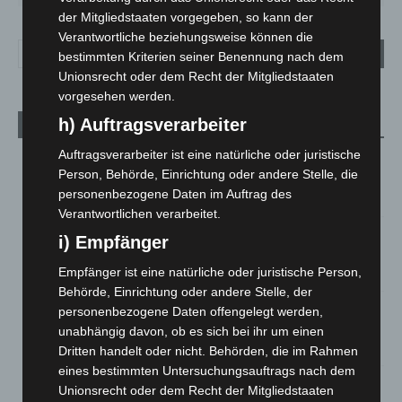
der Mitgliedstaaten vorgegeben, so kann der
Verantwortliche beziehungsweise können die
bestimmten Kriterien seiner Benennung nach dem
Unionsrecht oder dem Recht der Mitgliedstaaten
vorgesehen werden.
h) Auftragsverarbeiter
Aktuelle Beiträge
Auftragsverarbeiter ist eine natürliche oder juristische
Niedersachsen: Feuerwehrkräfte kehren nach
Person, Behörde, Einrichtung oder andere Stelle, die
Waldbrandeinsatz aus Spanien zurück
personenbezogene Daten im Auftrag des
7. August 2026
Verantwortlichen verarbeitet.
Hannover: Erste Tigermücken-Population in Niedersachsen
i) Empfänger
entdeckt
Empfänger ist eine natürliche oder juristische Person,
7. August 2026
Behörde, Einrichtung oder andere Stelle, der
Brand im „Haus der Begegnung“ in Neuwarmbüchen schnell
personenbezogene Daten offengelegt werden,
eingedämmt
unabhängig davon, ob es sich bei ihr um einen
6. August 2026
Dritten handelt oder nicht. Behörden, die im Rahmen
eines bestimmten Untersuchungsauftrags nach dem
Region Hannover: 21 neue Notfallsanitäter starten beim
Unionsrecht oder dem Recht der Mitgliedstaaten
Roten Kreuz