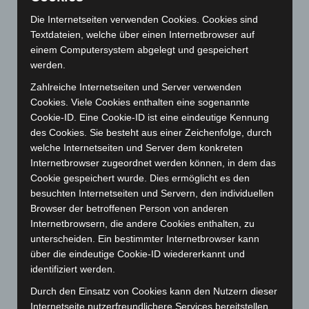
Mai 2026
(99)
Die Internetseiten verwenden Cookies. Cookies sind
April 2026
(99)
Textdateien, welche über einen Internetbrowser auf
März 2026
(115)
einem Computersystem abgelegt und gespeichert
werden.
Februar 2026
(109)
Januar 2026
(122)
Zahlreiche Internetseiten und Server verwenden
Cookies. Viele Cookies enthalten eine sogenannte
Dezember 2025
(103)
Cookie-ID. Eine Cookie-ID ist eine eindeutige Kennung
November 2025
(114)
des Cookies. Sie besteht aus einer Zeichenfolge, durch
welche Internetseiten und Server dem konkreten
Oktober 2025
(112)
Internetbrowser zugeordnet werden können, in dem das
September 2025
(93)
Cookie gespeichert wurde. Dies ermöglicht es den
August 2025
(90)
besuchten Internetseiten und Servern, den individuellen
Browser der betroffenen Person von anderen
Juli 2025
(90)
Internetbrowsern, die andere Cookies enthalten, zu
Juni 2025
(103)
unterscheiden. Ein bestimmter Internetbrowser kann
Mai 2025
(112)
über die eindeutige Cookie-ID wiedererkannt und
identifiziert werden.
April 2025
(88)
Durch den Einsatz von Cookies kann den Nutzern dieser
März 2025
(111)
Internetseite nutzerfreundlichere Services bereitstellen,