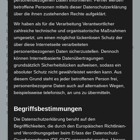
betroffene Personen mittels dieser Datenschutzerklärung
über die ihnen zustehenden Rechte aufgeklärt.
Das Forum Brandrauchprävention e.V. betreibt die im
Jahr 2000 gegründete Initiative „Rauchmelder retten
Wir haben als für die Verarbeitung Verantwortlicher
Leben“. Das Ziel des Forums ist die
zahlreiche technische und organisatorische Maßnahmen
umgesetzt, um einen möglichst lückenlosen Schutz der
Brandschutzprävention, insbesondere mit
über diese Internetseite verarbeiteten
Rauchwarnmeldern. Mitglieder des Forums sind führende
personenbezogenen Daten sicherzustellen. Dennoch
Dachverbände wie der Deutsche Feuerwehrverband
können Internetbasierte Datenübertragungen
(DFV) und die Vereinigung zur Förderung des Deutschen
grundsätzlich Sicherheitslücken aufweisen, sodass ein
Brandschutzes (vfdb) sowie Hersteller und Dienstleister.
absoluter Schutz nicht gewährleistet werden kann. Aus
diesem Grund steht es jeder betroffenen Person frei,
Am 12.06.2012 gründete das Forum
personenbezogene Daten auch auf alternativen Wegen,
Brandrauchprävention einen gemeinnützigen Verein.
beispielsweise telefonisch, an uns zu übermitteln.
Geschäftsstelle des Forums ist die Agentur eobiont
GmbH, die auch als Ansprechpartner zur Verfügung
Begriffsbestimmungen
steht.
Die Datenschutzerklärung beruht auf den
Begrifflichkeiten, die durch den Europäischen Richtlinien-
und Verordnungsgeber beim Erlass der Datenschutz-
Grundverordnung (DS-GVO) verwendet wurden. Unsere