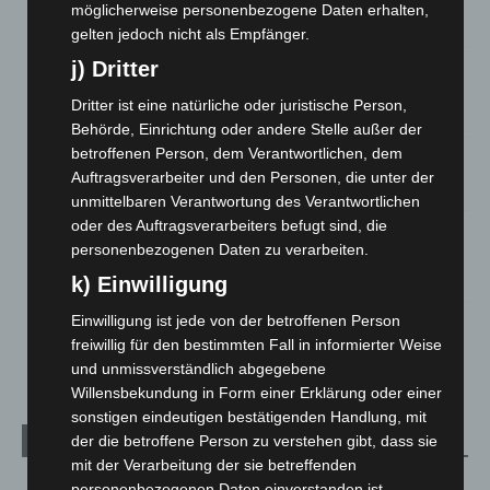
möglicherweise personenbezogene Daten erhalten,
5. August 2026
gelten jedoch nicht als Empfänger.
j) Dritter
Mann läuft mit Hockeyschläger über A7 – Polizei sucht
Zeugen
Dritter ist eine natürliche oder juristische Person,
5. August 2026
Behörde, Einrichtung oder andere Stelle außer der
betroffenen Person, dem Verantwortlichen, dem
Celle: Mensch stirbt bei Bagger-Unfall auf Baustelle
Auftragsverarbeiter und den Personen, die unter der
5. August 2026
unmittelbaren Verantwortung des Verantwortlichen
oder des Auftragsverarbeiters befugt sind, die
Gasleitung bei McDonald’s-Umbau in Langenhagen
personenbezogenen Daten zu verarbeiten.
beschädigt
5. August 2026
k) Einwilligung
Einwilligung ist jede von der betroffenen Person
Anklage nach Abschaltung von „Archetyp Market“ erhoben
freiwillig für den bestimmten Fall in informierter Weise
3. August 2026
und unmissverständlich abgegebene
Willensbekundung in Form einer Erklärung oder einer
sonstigen eindeutigen bestätigenden Handlung, mit
der die betroffene Person zu verstehen gibt, dass sie
Kategorien
mit der Verarbeitung der sie betreffenden
Blaulicht
2.799
personenbezogenen Daten einverstanden ist.