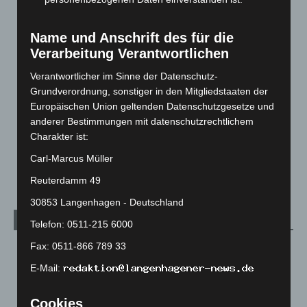
Corona-News
712
Name und Anschrift des für die
Hannover und Region
5.037
Verarbeitung Verantwortlichen
Langenhagen und Ortsteile
3.250
Verantwortlicher im Sinne der Datenschutz-
Leserbriefe
1
Grundverordnung, sonstiger in den Mitgliedstaaten der
Menschen
2
Europäischen Union geltenden Datenschutzgesetze und
anderer Bestimmungen mit datenschutzrechtlichem
Über uns
1
Charakter ist:
Veranstaltungen
1.887
Carl-Marcus Müller
Welt
1.270
Reuterdamm 49
30853 Langenhagen - Deutschland
Archiv
Telefon: 0511-215 6000
Fax: 0511-866 789 33
August 2026
(12)
E-Mail:
Juli 2026
(73)
Juni 2026
(139)
Cookies