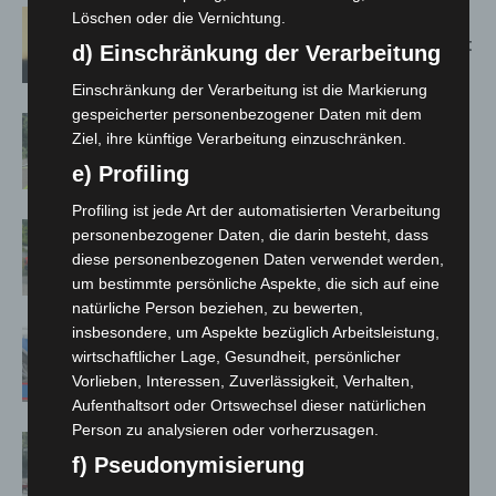
Hannover: Erste Tigermücken-
Löschen oder die Vernichtung.
Population in Niedersachsen entdeckt
d) Einschränkung der Verarbeitung
Einschränkung der Verarbeitung ist die Markierung
gespeicherter personenbezogener Daten mit dem
Brand im „Haus der Begegnung“ in
Ziel, ihre künftige Verarbeitung einzuschränken.
Neuwarmbüchen schnell eingedämmt
e) Profiling
Profiling ist jede Art der automatisierten Verarbeitung
Region Hannover: 21 neue
personenbezogener Daten, die darin besteht, dass
Notfallsanitäter starten beim Roten
diese personenbezogenen Daten verwendet werden,
Kreuz
um bestimmte persönliche Aspekte, die sich auf eine
natürliche Person beziehen, zu bewerten,
insbesondere, um Aspekte bezüglich Arbeitsleistung,
Mann läuft mit Hockeyschläger über
wirtschaftlicher Lage, Gesundheit, persönlicher
A7 – Polizei sucht Zeugen
Vorlieben, Interessen, Zuverlässigkeit, Verhalten,
Aufenthaltsort oder Ortswechsel dieser natürlichen
Person zu analysieren oder vorherzusagen.
Gasleitung bei McDonald’s-Umbau in
f) Pseudonymisierung
Langenhagen beschädigt