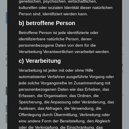
genetischen, psychischen, wirtschaftlichen,
kulturellen oder sozialen Identität dieser natürlichen
Person sind, identifiziert werden kann.
b) betroffene Person
Betroffene Person ist jede identifizierte oder
identifizierbare natürliche Person, deren
personenbezogene Daten von dem für die
Vorheriger Artikel
Nächster Artikel
Verarbeitung Verantwortlichen verarbeitet werden.
Zwei Jahre ADAC Fahrrad-
Mehr Lebensqualität,
Pannenhilfe: Über 27.000 Räder
verbesserte Ergebnisse:
c) Verarbeitung
wieder flott gemacht
Kunstherz HeartMate 3 feiert
Verarbeitung ist jeder mit oder ohne Hilfe
zehnjähriges Jubiläum
automatisierter Verfahren ausgeführte Vorgang oder
jede solche Vorgangsreihe im Zusammenhang mit
personenbezogenen Daten wie das Erheben, das
Verwandte Artikel
Mehr vom Autor
Erfassen, die Organisation, das Ordnen, die
Speicherung, die Anpassung oder Veränderung, das
Niedersachsen: Feuerwehrkräfte
Auslesen, das Abfragen, die Verwendung, die
kehren nach Waldbrandeinsatz aus
Offenlegung durch Übermittlung, Verbreitung oder
Spanien zurück
eine andere Form der Bereitstellung, den Abgleich
oder die Verknüpfung, die Einschränkung, das