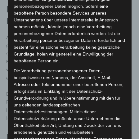
personenbezogener Daten möglich. Sofern eine
In welchen Räumen muss ein
betroffene Person besondere Services unseres
Rauchmelder installiert sein?
Unternehmens über unsere Internetseite in Anspruch
nehmen möchte, könnte jedoch eine Verarbeitung
personenbezogener Daten erforderlich werden. Ist die
Als gesetzliche Mindestanforderung gilt: Rauchmelder
Verarbeitung personenbezogener Daten erforderlich und
gehören in alle Schlafräume, Kinderzimmer und in Flure
besteht für eine solche Verarbeitung keine gesetzliche
sowie Treppenhäuser innerhalb einer Wohneinheit. In
Grundlage, holen wir generell eine Einwilligung der
betroffenen Person ein.
Berlin und Brandenburg müssen auch Aufenthaltsräume
wie Wohn- und Arbeitszimmer ausgestattet sein – was
Die Verarbeitung personenbezogener Daten,
auch bundesweit empfohlen wird.
beispielsweise des Namens, der Anschrift, E-Mail-
Adresse oder Telefonnummer einer betroffenen Person,
erfolgt stets im Einklang mit der Datenschutz-
Detaillierte Informationen und Besonderheiten zu den
Grundverordnung und in Übereinstimmung mit den für
Regelungen in den einzelnen Bundesländern finden
uns geltenden landesspezifischen
Interessierte unter:
https://www.rauchmelder-
Datenschutzbestimmungen. Mittels dieser
lebensretter.de/rauchmelderpflicht/
Datenschutzerklärung möchte unser Unternehmen die
Öffentlichkeit über Art, Umfang und Zweck der von uns
erhobenen, genutzten und verarbeiteten
Über „Rauchmelder retten Leben“
personenbezogenen Daten informieren. Ferner werden