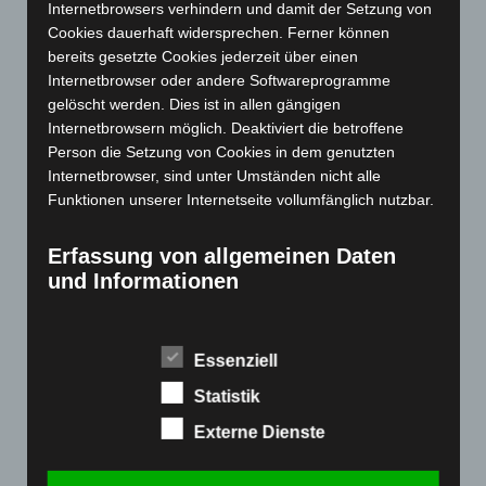
Internetbrowsers verhindern und damit der Setzung von
November 2023
(130)
Cookies dauerhaft widersprechen. Ferner können
Oktober 2023
(114)
bereits gesetzte Cookies jederzeit über einen
September 2023
(133)
Internetbrowser oder andere Softwareprogramme
gelöscht werden. Dies ist in allen gängigen
August 2023
(134)
Internetbrowsern möglich. Deaktiviert die betroffene
Juli 2023
(118)
Person die Setzung von Cookies in dem genutzten
Juni 2023
(142)
Internetbrowser, sind unter Umständen nicht alle
Funktionen unserer Internetseite vollumfänglich nutzbar.
Mai 2023
(139)
April 2023
(155)
Erfassung von allgemeinen Daten
März 2023
(174)
und Informationen
Februar 2023
(154)
Die Internetseite erfasst mit jedem Aufruf der
Januar 2023
(140)
Internetseite durch eine betroffene Person oder ein
Essenziell
automatisiertes System eine Reihe von allgemeinen
Dezember 2022
(130)
Daten und Informationen. Diese allgemeinen Daten und
Statistik
November 2022
(167)
Informationen werden in den Logfiles des Servers
Externe Dienste
Oktober 2022
(166)
gespeichert. Erfasst werden können die (1) verwendeten
Browsertypen und Versionen, (2) das vom zugreifenden
September 2022
(205)
System verwendete Betriebssystem, (3) die