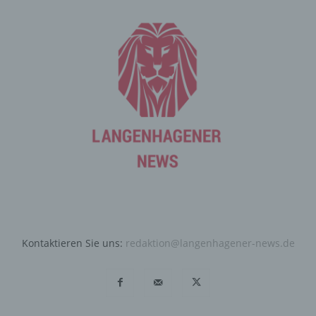
werden, ergibt sich aus der jeweiligen Eingabemaske,
die für die Registrierung verwendet wird. Die von der
betroffenen Person eingegebenen personenbezogenen
Daten werden ausschließlich für die interne Verwendung
bei dem für die Verarbeitung Verantwortlichen und für
eigene Zwecke erhoben und gespeichert. Der für die
Verarbeitung Verantwortliche kann die Weitergabe an
einen oder mehrere Auftragsverarbeiter, beispielsweise
einen Paketdienstleister, veranlassen, der die
personenbezogenen Daten ebenfalls ausschließlich für
eine interne Verwendung, die dem für die Verarbeitung
Verantwortlichen zuzurechnen ist, nutzt.
Durch eine Registrierung auf der Internetseite des für die
Verarbeitung Verantwortlichen wird ferner die vom
Internet-Service-Provider (ISP) der betroffenen Person
Kontaktieren Sie uns:
redaktion@langenhagener-news.de
vergebene IP-Adresse, das Datum sowie die Uhrzeit der
Registrierung gespeichert. Die Speicherung dieser Daten
erfolgt vor dem Hintergrund, dass nur so der Missbrauch
unserer Dienste verhindert werden kann, und diese
Daten im Bedarfsfall ermöglichen, begangene Straftaten