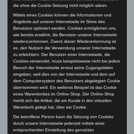
Februar 2025
(96)
die ohne die Cookie-Setzung nicht möglich wären.
Januar 2025
(88)
Mittels eines Cookies können die Informationen und
Dezember 2024
(89)
Angebote auf unserer Internetseite im Sinne des
Benutzers optimiert werden. Cookies ermöglichen uns,
November 2024
(94)
wie bereits erwähnt, die Benutzer unserer Internetseite
Oktober 2024
(93)
wiederzuerkennen. Zweck dieser Wiedererkennung ist
September 2024
(112)
es, den Nutzern die Verwendung unserer Internetseite
zu erleichtern. Der Benutzer einer Internetseite, die
August 2024
(107)
Cookies verwendet, muss beispielsweise nicht bei jedem
Juli 2024
(89)
Besuch der Internetseite erneut seine Zugangsdaten
Juni 2024
(107)
eingeben, weil dies von der Internetseite und dem auf
dem Computersystem des Benutzers abgelegten Cookie
Mai 2024
(149)
übernommen wird. Ein weiteres Beispiel ist das Cookie
April 2024
(102)
eines Warenkorbes im Online-Shop. Der Online-Shop
merkt sich die Artikel, die ein Kunde in den virtuellen
März 2024
(103)
Warenkorb gelegt hat, über ein Cookie.
Februar 2024
(103)
Die betroffene Person kann die Setzung von Cookies
Januar 2024
(111)
durch unsere Internetseite jederzeit mittels einer
Dezember 2023
(130)
entsprechenden Einstellung des genutzten