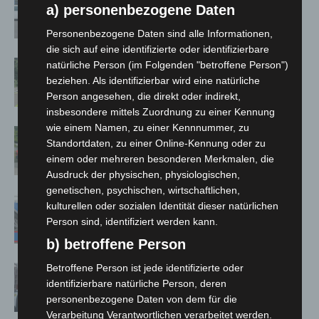
a) personenbezogene Daten
kehren nach Waldbrandeinsatz aus
Spanien zurück
Personenbezogene Daten sind alle Informationen,
die sich auf eine identifizierte oder identifizierbare
Brand im „Haus der Begegnung“ in
natürliche Person (im Folgenden "betroffene Person")
beziehen. Als identifizierbar wird eine natürliche
Neuwarmbüchen schnell eingedämmt
Person angesehen, die direkt oder indirekt,
insbesondere mittels Zuordnung zu einer Kennung
wie einem Namen, zu einer Kennnummer, zu
Region Hannover: 21 neue
Standortdaten, zu einer Online-Kennung oder zu
Notfallsanitäter starten beim Roten
einem oder mehreren besonderen Merkmalen, die
Kreuz
Ausdruck der physischen, physiologischen,
genetischen, psychischen, wirtschaftlichen,
Mann läuft mit Hockeyschläger über
kulturellen oder sozialen Identität dieser natürlichen
A7 – Polizei sucht Zeugen
Person sind, identifiziert werden kann.
b) betroffene Person
Betroffene Person ist jede identifizierte oder
Celle: Mensch stirbt bei Bagger-Unfall
identifizierbare natürliche Person, deren
auf Baustelle
personenbezogene Daten von dem für die
Verarbeitung Verantwortlichen verarbeitet werden.