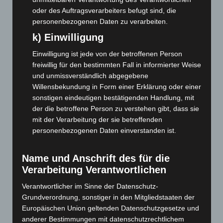
Juli 2026
(73)
oder des Auftragsverarbeiters befugt sind, die
personenbezogenen Daten zu verarbeiten.
Juni 2026
(139)
k) Einwilligung
Mai 2026
(99)
Einwilligung ist jede von der betroffenen Person
April 2026
(99)
freiwillig für den bestimmten Fall in informierter Weise
März 2026
(115)
und unmissverständlich abgegebene
Februar 2026
(109)
Willensbekundung in Form einer Erklärung oder einer
sonstigen eindeutigen bestätigenden Handlung, mit
Januar 2026
(122)
der die betroffene Person zu verstehen gibt, dass sie
Dezember 2025
(103)
mit der Verarbeitung der sie betreffenden
November 2025
(114)
personenbezogenen Daten einverstanden ist.
Oktober 2025
(112)
Name und Anschrift des für die
September 2025
(93)
Verarbeitung Verantwortlichen
August 2025
(90)
Verantwortlicher im Sinne der Datenschutz-
Juli 2025
(90)
Grundverordnung, sonstiger in den Mitgliedstaaten der
Juni 2025
(103)
Europäischen Union geltenden Datenschutzgesetze und
anderer Bestimmungen mit datenschutzrechtlichem
Mai 2025
(112)