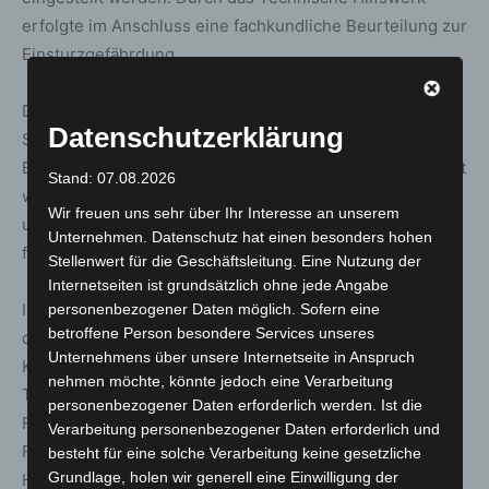
erfolgte im Anschluss eine fachkundliche Beurteilung zur
Einsturzgefährdung.
Die Lösch- und Nachlöscharbeiten dauerten mehrere
Datenschutzerklärung
Stunden an. Gegen 20:20 Uhr konnte durch den
Einsatzleiter „Feuer aus“ an die Einsatzleitstelle gemeldet
Stand: 07.08.2026
werden. Im Anschluss konnten die Einsatzkräfte nach
Wir freuen uns sehr über Ihr Interesse an unserem
und nach die Einsatzstelle verlassen und die Fahrzeuge
Unternehmen. Datenschutz hat einen besonders hohen
für weitere Einsätze neu bestücken.
Stellenwert für die Geschäftsleitung. Eine Nutzung der
Internetseiten ist grundsätzlich ohne jede Angabe
Im Einsatz waren über 100 Einsatzkräfte der Feuerwehr,
personenbezogener Daten möglich. Sofern eine
betroffene Person besondere Services unseres
des Rettungsdienstes, der Polizei, des Deutschen Roten
Unternehmens über unsere Internetseite in Anspruch
Kreuzes, des Malteser Hilfsdienstes und des
nehmen möchte, könnte jedoch eine Verarbeitung
Technischen Hilfswerks. Allein durch die Freiwillige
personenbezogener Daten erforderlich werden. Ist die
Feuerwehr Celle waren rund 80 Einsatzkräfte mit 17
Verarbeitung personenbezogener Daten erforderlich und
Fahrzeugen vor Ort. Neben der Ortsfeuerwehr Celle-
besteht für eine solche Verarbeitung keine gesetzliche
Grundlage, holen wir generell eine Einwilligung der
Hauptwache, war die Ortsfeuerwehr Westercelle, die