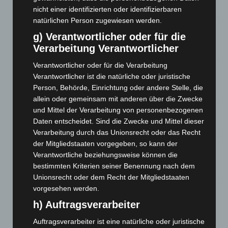
6. August 2026
nicht einer identifizierten oder identifizierbaren
natürlichen Person zugewiesen werden.
Region Hannover: 21 neue Notfallsanitäter starten beim
g) Verantwortlicher oder für die
Roten Kreuz
Verarbeitung Verantwortlicher
5. August 2026
Verantwortlicher oder für die Verarbeitung
Mann läuft mit Hockeyschläger über A7 – Polizei sucht
Verantwortlicher ist die natürliche oder juristische
Zeugen
Person, Behörde, Einrichtung oder andere Stelle, die
5. August 2026
allein oder gemeinsam mit anderen über die Zwecke
und Mittel der Verarbeitung von personenbezogenen
Celle: Mensch stirbt bei Bagger-Unfall auf Baustelle
Daten entscheidet. Sind die Zwecke und Mittel dieser
5. August 2026
Verarbeitung durch das Unionsrecht oder das Recht
der Mitgliedstaaten vorgegeben, so kann der
Gasleitung bei McDonald’s-Umbau in Langenhagen
Verantwortliche beziehungsweise können die
beschädigt
bestimmten Kriterien seiner Benennung nach dem
5. August 2026
Unionsrecht oder dem Recht der Mitgliedstaaten
vorgesehen werden.
Anklage nach Abschaltung von „Archetyp Market“ erhoben
3. August 2026
h) Auftragsverarbeiter
Auftragsverarbeiter ist eine natürliche oder juristische