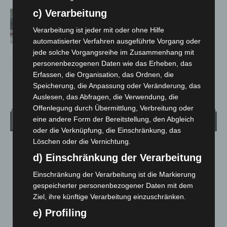
c) Verarbeitung
Gasleitung bei McDonald’s-Umbau in
Langenhagen beschädigt
Verarbeitung ist jeder mit oder ohne Hilfe
automatisierter Verfahren ausgeführte Vorgang oder
jede solche Vorgangsreihe im Zusammenhang mit
personenbezogenen Daten wie das Erheben, das
Erfassen, die Organisation, das Ordnen, die
Speicherung, die Anpassung oder Veränderung, das
Auslesen, das Abfragen, die Verwendung, die
Offenlegung durch Übermittlung, Verbreitung oder
Wetter
eine andere Form der Bereitstellung, den Abgleich
oder die Verknüpfung, die Einschränkung, das
Löschen oder die Vernichtung.
LANGENHAGEN
d) Einschränkung der Verarbeitung
Bedeckt
Einschränkung der Verarbeitung ist die Markierung
°
19.5
°
C
19.1
gespeicherter personenbezogener Daten mit dem
Ziel, ihre künftige Verarbeitung einzuschränken.
°
17.7
e) Profiling