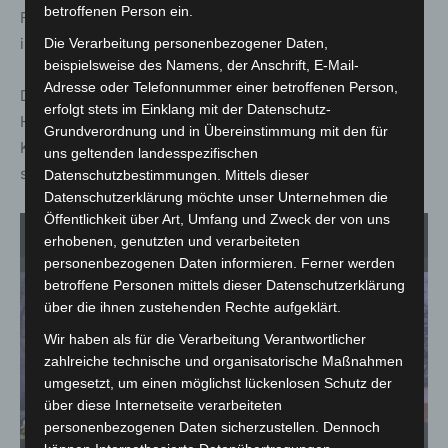
betroffenen Person ein.
Führungsgruppe Einsatzleitung und die Logistik-Gruppe
im Einsatz.
Die Verarbeitung personenbezogener Daten,
beispielsweise des Namens, der Anschrift, E-Mail-
Adresse oder Telefonnummer einer betroffenen Person,
Durch das Deutsche Rote Kreuz und den Malteser
erfolgt stets im Einklang mit der Datenschutz-
Hilfsdienst wurde die Versorgung der Einsatzkräfte mit
Grundverordnung und in Übereinstimmung mit den für
Kalt- und Warmgetränken sowie kleinen Snacks
uns geltenden landesspezifischen
sichergestellt.
Datenschutzbestimmungen. Mittels dieser
Datenschutzerklärung möchte unser Unternehmen die
Öffentlichkeit über Art, Umfang und Zweck der von uns
1
von 2
erhobenen, genutzten und verarbeiteten
personenbezogenen Daten informieren. Ferner werden
betroffene Personen mittels dieser Datenschutzerklärung
über die ihnen zustehenden Rechte aufgeklärt.
Wir haben als für die Verarbeitung Verantwortlicher
zahlreiche technische und organisatorische Maßnahmen
umgesetzt, um einen möglichst lückenlosen Schutz der
über diese Internetseite verarbeiteten
personenbezogenen Daten sicherzustellen. Dennoch