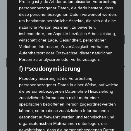
64%
1.6m/s
100%
Profiling ist jede Art der automatisierten Verarbeitung
personenbezogener Daten, die darin besteht, dass
FR.
SA.
SO.
MO.
DI.
diese personenbezogenen Daten verwendet werden,
19
°
27
°
33
°
28
°
22
°
um bestimmte persönliche Aspekte, die sich auf eine
natürliche Person beziehen, zu bewerten,
insbesondere, um Aspekte bezüglich Arbeitsleistung,
wirtschaftlicher Lage, Gesundheit, persönlicher
Vorlieben, Interessen, Zuverlässigkeit, Verhalten,
Aufenthaltsort oder Ortswechsel dieser natürlichen
Person zu analysieren oder vorherzusagen.
Aktuelle Beiträge
f) Pseudonymisierung
Niedersachsen: Feuerwehrkräfte kehren nach
Pseudonymisierung ist die Verarbeitung
Waldbrandeinsatz aus Spanien zurück
personenbezogener Daten in einer Weise, auf welche
7. August 2026
die personenbezogenen Daten ohne Hinzuziehung
zusätzlicher Informationen nicht mehr einer
Hannover: Erste Tigermücken-Population in Niedersachsen
spezifischen betroffenen Person zugeordnet werden
entdeckt
können, sofern diese zusätzlichen Informationen
7. August 2026
gesondert aufbewahrt werden und technischen und
Brand im „Haus der Begegnung“ in Neuwarmbüchen schnell
organisatorischen Maßnahmen unterliegen, die
eingedämmt
gewährleisten, dass die personenbezogenen Daten