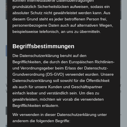
können Internetbasierte Datenübertragungen
grundsätzlich Sicherheitslücken aufweisen, sodass ein
absoluter Schutz nicht gewährleistet werden kann. Aus
Celle: Wohngebäudebrand in Celle - Feuerwehr im Großeinsatz - Foto: Feuerwehr
Ce
Celle
Cel
diesem Grund steht es jeder betroffenen Person frei,
personenbezogene Daten auch auf alternativen Wegen,
beispielsweise telefonisch, an uns zu übermitteln.
Begriffsbestimmungen
Die Datenschutzerklärung beruht auf den
Begrifflichkeiten, die durch den Europäischen Richtlinien-
und Verordnungsgeber beim Erlass der Datenschutz-
Grundverordnung (DS-GVO) verwendet wurden. Unsere
Vorheriger Artikel
Nächster Artikel
Datenschutzerklärung soll sowohl für die Öffentlichkeit
Wunstorf: 14-Jähriger aus
Tim Wook lädt zur
als auch für unsere Kunden und Geschäftspartner
Wunstorf tot aufgefunden
Bürgersprechstunde
einfach lesbar und verständlich sein. Um dies zu
gewährleisten, möchten wir vorab die verwendeten
Begrifflichkeiten erläutern.
Verwandte Artikel
Mehr vom Autor
Wir verwenden in dieser Datenschutzerklärung unter
anderem die folgenden Begriffe:
Niedersachsen: Feuerwehrkräfte