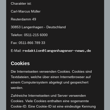
Charakter ist:
April 2025
(88)
Carl-Marcus Müller
März 2025
(111)
Reuterdamm 49
Februar 2025
(96)
30853 Langenhagen - Deutschland
Januar 2025
(88)
Telefon: 0511-215 6000
Dezember 2024
(89)
November 2024
(94)
Fax: 0511-866 789 33
Oktober 2024
(93)
E-Mail:
September 2024
(112)
Cookies
August 2024
(107)
Die Internetseiten verwenden Cookies. Cookies sind
Juli 2024
(89)
Textdateien, welche über einen Internetbrowser auf
Juni 2024
(107)
einem Computersystem abgelegt und gespeichert
Mai 2024
(149)
werden.
April 2024
(102)
Zahlreiche Internetseiten und Server verwenden
Cookies. Viele Cookies enthalten eine sogenannte
März 2024
(103)
Cookie-ID. Eine Cookie-ID ist eine eindeutige Kennung
Februar 2024
(103)