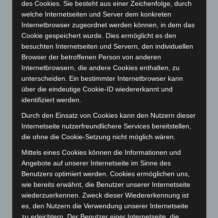
des Cookies. Sie besteht aus einer Zeichenfolge, durch
Januar 2024
(111)
welche Internetseiten und Server dem konkreten
Internetbrowser zugeordnet werden können, in dem das
Dezember 2023
(130)
Cookie gespeichert wurde. Dies ermöglicht es den
November 2023
(130)
besuchten Internetseiten und Servern, den individuellen
Oktober 2023
(114)
Browser der betroffenen Person von anderen
Internetbrowsern, die andere Cookies enthalten, zu
September 2023
(133)
unterscheiden. Ein bestimmter Internetbrowser kann
August 2023
(134)
über die eindeutige Cookie-ID wiedererkannt und
Juli 2023
(118)
identifiziert werden.
Juni 2023
(142)
Durch den Einsatz von Cookies kann den Nutzern dieser
Internetseite nutzerfreundlichere Services bereitstellen,
Mai 2023
(139)
die ohne die Cookie-Setzung nicht möglich wären.
April 2023
(155)
Mittels eines Cookies können die Informationen und
März 2023
(174)
Angebote auf unserer Internetseite im Sinne des
Februar 2023
(154)
Benutzers optimiert werden. Cookies ermöglichen uns,
wie bereits erwähnt, die Benutzer unserer Internetseite
Januar 2023
(140)
wiederzuerkennen. Zweck dieser Wiedererkennung ist
Dezember 2022
(130)
es, den Nutzern die Verwendung unserer Internetseite
November 2022
(167)
zu erleichtern. Der Benutzer einer Internetseite, die