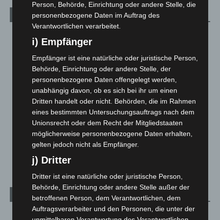
Person, Behörde, Einrichtung oder andere Stelle, die
personenbezogene Daten im Auftrag des
Kategorien
Verantwortlichen verarbeitet.
Blaulicht
2.799
i) Empfänger
Corona-News
712
Empfänger ist eine natürliche oder juristische Person,
Hannover und Region
5.037
Behörde, Einrichtung oder andere Stelle, der
personenbezogene Daten offengelegt werden,
Langenhagen und Ortsteile
3.250
unabhängig davon, ob es sich bei ihr um einen
Leserbriefe
1
Dritten handelt oder nicht. Behörden, die im Rahmen
Menschen
2
eines bestimmten Untersuchungsauftrags nach dem
Unionsrecht oder dem Recht der Mitgliedstaaten
Über uns
1
möglicherweise personenbezogene Daten erhalten,
Veranstaltungen
1.887
gelten jedoch nicht als Empfänger.
Welt
1.270
j) Dritter
Dritter ist eine natürliche oder juristische Person,
Behörde, Einrichtung oder andere Stelle außer der
Archiv
betroffenen Person, dem Verantwortlichen, dem
Auftragsverarbeiter und den Personen, die unter der
August 2026
(12)
unmittelbaren Verantwortung des Verantwortlichen