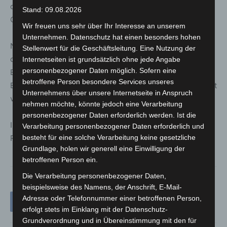
durchgeführt, um Rauch und Brandgase aus dem
Stand: 09.08.2026
Gebäude zu entfernen.
Wir freuen uns sehr über Ihr Interesse an unserem
Unternehmen. Datenschutz hat einen besonders hohen
Nach Abschluss der Maßnahmen übergab die Feuerwehr
Stellenwert für die Geschäftsleitung. Eine Nutzung der
die Einsatzstelle an die Polizei, die die weiteren
Internetseiten ist grundsätzlich ohne jede Angabe
personenbezogener Daten möglich. Sofern eine
Ermittlungen übernommen hat. Angaben zur
betroffene Person besondere Services unseres
Brandursache und zur Schadenshöhe liegen derzeit nicht
Unternehmens über unsere Internetseite in Anspruch
vor.
nehmen möchte, könnte jedoch eine Verarbeitung
personenbezogener Daten erforderlich werden. Ist die
Insgesamt waren 15 Fahrzeuge von Feuerwehr und
Verarbeitung personenbezogener Daten erforderlich und
besteht für eine solche Verarbeitung keine gesetzliche
Rettungsdienst mit rund 45 Einsatzkräften im Einsatz.
Grundlage, holen wir generell eine Einwilligung der
betroffenen Person ein.
Die Verarbeitung personenbezogener Daten,
beispielsweise des Namens, der Anschrift, E-Mail-
Adresse oder Telefonnummer einer betroffenen Person,
erfolgt stets im Einklang mit der Datenschutz-
Grundverordnung und in Übereinstimmung mit den für