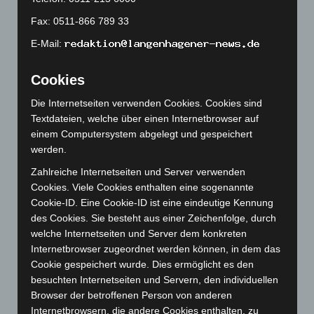
Juli 2023
(118)
Fax: 0511-866 789 33
Juni 2023
(142)
E-Mail:
Mai 2023
(139)
April 2023
(155)
Cookies
März 2023
(174)
Die Internetseiten verwenden Cookies. Cookies sind
Februar 2023
(154)
Textdateien, welche über einen Internetbrowser auf
einem Computersystem abgelegt und gespeichert
Januar 2023
(140)
werden.
Dezember 2022
(130)
Zahlreiche Internetseiten und Server verwenden
November 2022
(167)
Cookies. Viele Cookies enthalten eine sogenannte
Oktober 2022
(166)
Cookie-ID. Eine Cookie-ID ist eine eindeutige Kennung
des Cookies. Sie besteht aus einer Zeichenfolge, durch
September 2022
(205)
welche Internetseiten und Server dem konkreten
August 2022
(166)
Internetbrowser zugeordnet werden können, in dem das
Juli 2022
(133)
Cookie gespeichert wurde. Dies ermöglicht es den
besuchten Internetseiten und Servern, den individuellen
Juni 2022
(167)
Browser der betroffenen Person von anderen
Mai 2022
(177)
Internetbrowsern, die andere Cookies enthalten, zu