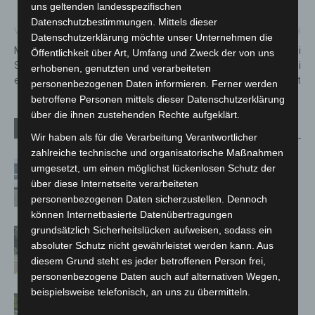
uns geltenden landesspezifischen
Datenschutzbestimmungen. Mittels dieser
Vorheriger Artikel
Nächster Artikel
Datenschutzerklärung möchte unser Unternehmen die
Maschinenperfusion für
Steintor: Pfefferspray bei
Öffentlichkeit über Art, Umfang und Zweck der von uns
Spendernieren an der MHH
Streit eingesetzt – Polizei
erhobenen, genutzten und verarbeiteten
erfolgreich etabliert
ermittelt
personenbezogenen Daten informieren. Ferner werden
betroffene Personen mittels dieser Datenschutzerklärung
über die ihnen zustehenden Rechte aufgeklärt.
Verwandte Artikel
Mehr vom Autor
Wir haben als für die Verarbeitung Verantwortlicher
zahlreiche technische und organisatorische Maßnahmen
Niedersachsen: Feuerwehrkräfte
umgesetzt, um einen möglichst lückenlosen Schutz der
kehren nach Waldbrandeinsatz aus
über diese Internetseite verarbeiteten
Spanien zurück
personenbezogenen Daten sicherzustellen. Dennoch
können Internetbasierte Datenübertragungen
grundsätzlich Sicherheitslücken aufweisen, sodass ein
Brand im „Haus der Begegnung“ in
absoluter Schutz nicht gewährleistet werden kann. Aus
Neuwarmbüchen schnell eingedämmt
diesem Grund steht es jeder betroffenen Person frei,
personenbezogene Daten auch auf alternativen Wegen,
beispielsweise telefonisch, an uns zu übermitteln.
Region Hannover: 21 neue