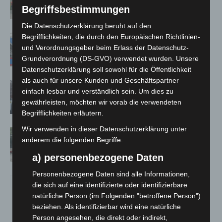
Notfallsanitäter starten beim Roten
Begriffsbestimmungen
Kreuz
Die Datenschutzerklärung beruht auf den
Begrifflichkeiten, die durch den Europäischen Richtlinien-
Mann läuft mit Hockeyschläger über
und Verordnungsgeber beim Erlass der Datenschutz-
A7 – Polizei sucht Zeugen
Grundverordnung (DS-GVO) verwendet wurden. Unsere
Datenschutzerklärung soll sowohl für die Öffentlichkeit
als auch für unsere Kunden und Geschäftspartner
Celle: Mensch stirbt bei Bagger-Unfall
einfach lesbar und verständlich sein. Um dies zu
auf Baustelle
gewährleisten, möchten wir vorab die verwendeten
Begrifflichkeiten erläutern.
Wir verwenden in dieser Datenschutzerklärung unter
Gasleitung bei McDonald’s-Umbau in
anderem die folgenden Begriffe:
Langenhagen beschädigt
a) personenbezogene Daten
Personenbezogene Daten sind alle Informationen,
die sich auf eine identifizierte oder identifizierbare
natürliche Person (im Folgenden "betroffene Person")
beziehen. Als identifizierbar wird eine natürliche
Person angesehen, die direkt oder indirekt,