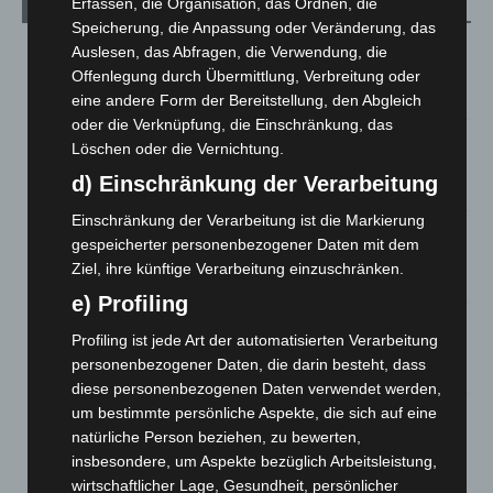
Erfassen, die Organisation, das Ordnen, die
Aktuelle Beiträge
Speicherung, die Anpassung oder Veränderung, das
Kunst trifft Weingenuss: Barbara-Susann Mehring zeigt ihre
Auslesen, das Abfragen, die Verwendung, die
Werke im Jacques’ Wein-Depot Isernhagen
Offenlegung durch Übermittlung, Verbreitung oder
8. August 2026
eine andere Form der Bereitstellung, den Abgleich
oder die Verknüpfung, die Einschränkung, das
A2: Zweite Turbobaustelle startet zwischen Hannover-West
Löschen oder die Vernichtung.
und Bothfeld
d) Einschränkung der Verarbeitung
8. August 2026
Einschränkung der Verarbeitung ist die Markierung
Niedersachsen: Feuerwehrkräfte kehren nach
gespeicherter personenbezogener Daten mit dem
Waldbrandeinsatz aus Spanien zurück
Ziel, ihre künftige Verarbeitung einzuschränken.
7. August 2026
e) Profiling
Hannover: Erste Tigermücken-Population in Niedersachsen
Profiling ist jede Art der automatisierten Verarbeitung
entdeckt
personenbezogener Daten, die darin besteht, dass
7. August 2026
diese personenbezogenen Daten verwendet werden,
um bestimmte persönliche Aspekte, die sich auf eine
Brand im „Haus der Begegnung“ in Neuwarmbüchen schnell
natürliche Person beziehen, zu bewerten,
eingedämmt
insbesondere, um Aspekte bezüglich Arbeitsleistung,
6. August 2026
wirtschaftlicher Lage, Gesundheit, persönlicher