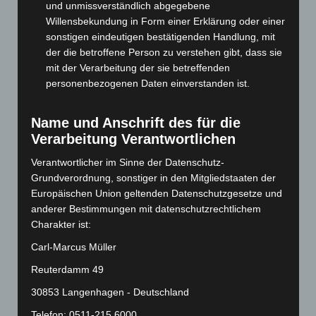
und unmissverständlich abgegebene
Oktober 2024
(93)
Willensbekundung in Form einer Erklärung oder einer
September 2024
(112)
sonstigen eindeutigen bestätigenden Handlung, mit
August 2024
(107)
der die betroffene Person zu verstehen gibt, dass sie
mit der Verarbeitung der sie betreffenden
Juli 2024
(89)
personenbezogenen Daten einverstanden ist.
Juni 2024
(107)
Mai 2024
(149)
Name und Anschrift des für die
April 2024
(102)
Verarbeitung Verantwortlichen
März 2024
(103)
Verantwortlicher im Sinne der Datenschutz-
Februar 2024
(103)
Grundverordnung, sonstiger in den Mitgliedstaaten der
Europäischen Union geltenden Datenschutzgesetze und
Januar 2024
(111)
anderer Bestimmungen mit datenschutzrechtlichem
Dezember 2023
(130)
Charakter ist:
November 2023
(130)
Carl-Marcus Müller
Oktober 2023
(114)
Reuterdamm 49
September 2023
(133)
30853 Langenhagen - Deutschland
August 2023
(134)
Telefon: 0511-215 6000