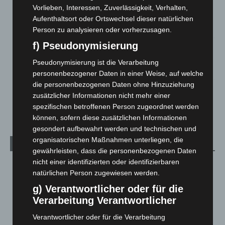
Region Hannover: 21 neue Notfallsanitäter starten beim
Vorlieben, Interessen, Zuverlässigkeit, Verhalten,
Roten Kreuz
Aufenthaltsort oder Ortswechsel dieser natürlichen
5. August 2026
Person zu analysieren oder vorherzusagen.
f) Pseudonymisierung
Mann läuft mit Hockeyschläger über A7 – Polizei sucht
Zeugen
Pseudonymisierung ist die Verarbeitung
5. August 2026
personenbezogener Daten in einer Weise, auf welche
die personenbezogenen Daten ohne Hinzuziehung
Celle: Mensch stirbt bei Bagger-Unfall auf Baustelle
zusätzlicher Informationen nicht mehr einer
5. August 2026
spezifischen betroffenen Person zugeordnet werden
können, sofern diese zusätzlichen Informationen
gesondert aufbewahrt werden und technischen und
organisatorischen Maßnahmen unterliegen, die
Kategorien
gewährleisten, dass die personenbezogenen Daten
nicht einer identifizierten oder identifizierbaren
Blaulicht
2.799
natürlichen Person zugewiesen werden.
Corona-News
712
g) Verantwortlicher oder für die
Hannover und Region
5.039
Verarbeitung Verantwortlicher
Langenhagen und Ortsteile
3.252
Verantwortlicher oder für die Verarbeitung