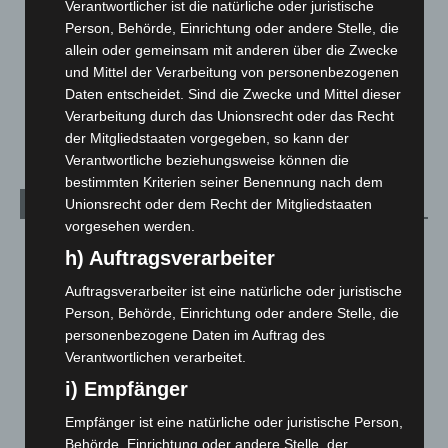
Leserbriefe
1
Verantwortlicher ist die natürliche oder juristische
Person, Behörde, Einrichtung oder andere Stelle, die
Menschen
2
allein oder gemeinsam mit anderen über die Zwecke
Über uns
1
und Mittel der Verarbeitung von personenbezogenen
Veranstaltungen
1.888
Daten entscheidet. Sind die Zwecke und Mittel dieser
Verarbeitung durch das Unionsrecht oder das Recht
Welt
1.271
der Mitgliedstaaten vorgegeben, so kann der
Verantwortliche beziehungsweise können die
bestimmten Kriterien seiner Benennung nach dem
Unionsrecht oder dem Recht der Mitgliedstaaten
Archiv
vorgesehen werden.
August 2026
(14)
h) Auftragsverarbeiter
Juli 2026
(73)
Auftragsverarbeiter ist eine natürliche oder juristische
Juni 2026
(139)
Person, Behörde, Einrichtung oder andere Stelle, die
personenbezogene Daten im Auftrag des
Mai 2026
(99)
Verantwortlichen verarbeitet.
April 2026
(99)
i) Empfänger
März 2026
(115)
Empfänger ist eine natürliche oder juristische Person,
Februar 2026
(109)
Behörde, Einrichtung oder andere Stelle, der