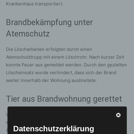
Krankenhaus transportiert.
Brandbekämpfung unter
Atemschutz
Die Löscharbeiten erfolgten durch einen
Atemschutztrupp mit einem Löschrohr. Nach kurzer Zeit
konnte Feuer aus gemeldet werden. Durch den gezielten
Löscheinsatz wurde verhindert, dass sich der Brand
weiter innerhalb der Wohnung ausbreitete.
Tier aus Brandwohnung gerettet
Während des Einsatzes retteten die Feuerwehrkräfte
eine Katze aus der verrauchten Brandwohnung. Im
Datenschutzerklärung
Anschluss wurden umfangreiche Lüftungsmaßnahmen