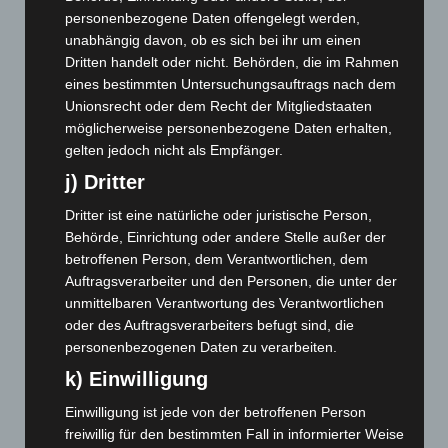
Januar 2026
(122)
personenbezogene Daten offengelegt werden,
Dezember 2025
(103)
unabhängig davon, ob es sich bei ihr um einen
Dritten handelt oder nicht. Behörden, die im Rahmen
November 2025
(114)
eines bestimmten Untersuchungsauftrags nach dem
Oktober 2025
(112)
Unionsrecht oder dem Recht der Mitgliedstaaten
möglicherweise personenbezogene Daten erhalten,
September 2025
(93)
gelten jedoch nicht als Empfänger.
August 2025
(90)
j) Dritter
Juli 2025
(90)
Dritter ist eine natürliche oder juristische Person,
Juni 2025
(103)
Behörde, Einrichtung oder andere Stelle außer der
Mai 2025
(112)
betroffenen Person, dem Verantwortlichen, dem
April 2025
(88)
Auftragsverarbeiter und den Personen, die unter der
unmittelbaren Verantwortung des Verantwortlichen
März 2025
(111)
oder des Auftragsverarbeiters befugt sind, die
Februar 2025
(96)
personenbezogenen Daten zu verarbeiten.
Januar 2025
(88)
k) Einwilligung
Dezember 2024
(89)
Einwilligung ist jede von der betroffenen Person
November 2024
(94)
freiwillig für den bestimmten Fall in informierter Weise