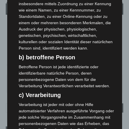
insbesondere mittels Zuordnung zu einer Kennung
Wetter
wie einem Namen, zu einer Kennnummer, zu
Standortdaten, zu einer Online-Kennung oder zu
einem oder mehreren besonderen Merkmalen, die
LANGENHAGEN
Ausdruck der physischen, physiologischen,
Klarer Himmel
genetischen, psychischen, wirtschaftlichen,
°
kulturellen oder sozialen Identität dieser natürlichen
21.1
°
C
20.3
Person sind, identifiziert werden kann.
°
20.1
b) betroffene Person
Betroffene Person ist jede identifizierte oder
59%
1.8m/s
5%
identifizierbare natürliche Person, deren
personenbezogene Daten von dem für die
SO.
MO.
DI.
MI.
DO.
33
°
27
°
24
°
27
°
31
°
Verarbeitung Verantwortlichen verarbeitet werden.
c) Verarbeitung
Verarbeitung ist jeder mit oder ohne Hilfe
automatisierter Verfahren ausgeführte Vorgang oder
jede solche Vorgangsreihe im Zusammenhang mit
personenbezogenen Daten wie das Erheben, das