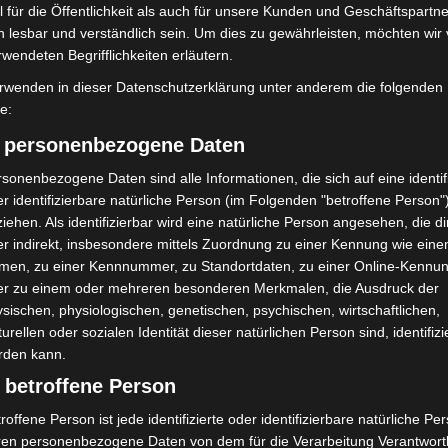
 für die Öffentlichkeit als auch für unsere Kunden und Geschäftspartne
h lesbar und verständlich sein. Um dies zu gewährleisten, möchten wir
rwendeten Begrifflichkeiten erläutern.
rwenden in dieser Datenschutzerklärung unter anderem die folgenden
fe:
) personenbezogene Daten
sonenbezogene Daten sind alle Informationen, die sich auf eine identifi
r identifizierbare natürliche Person (im Folgenden "betroffene Person"
iehen. Als identifizierbar wird eine natürliche Person angesehen, die di
r indirekt, insbesondere mittels Zuordnung zu einer Kennung wie ein
men, zu einer Kennnummer, zu Standortdaten, zu einer Online-Kennu
er zu einem oder mehreren besonderen Merkmalen, die Ausdruck der
Das Wombat-Jungtier ist männlich. - Foto: I. Treuherz/Erlebnis-Zoo Hannover
sischen, physiologischen, genetischen, psychischen, wirtschaftlichen,
turellen oder sozialen Identität dieser natürlichen Person sind, identifizi
rden kann.
 betroffene Person
roffene Person ist jede identifizierte oder identifizierbare natürliche Pe
ren personenbezogene Daten von dem für die Verarbeitung Verantwort