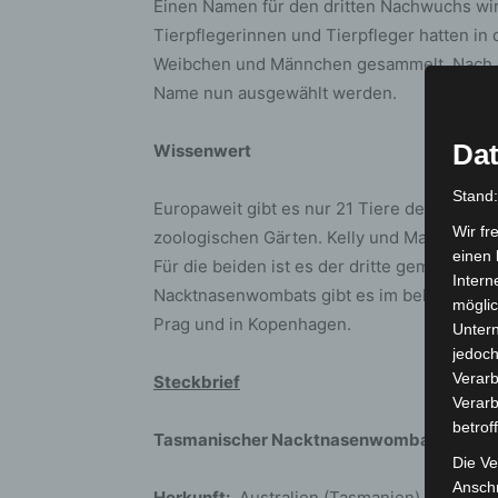
Einen Namen für den dritten Nachwuchs wi
Tierpflegerinnen und Tierpfleger hatten in
Weibchen und Männchen gesammelt. Nach der
Name nun ausgewählt werden.
Dat
Wissenwert
Stand
Europaweit gibt es nur 21 Tiere der Unter
Wir fr
zoologischen Gärten. Kelly und Maya sind di
einen 
Für die beiden ist es der dritte gemeinsa
Intern
Nacktnasenwombats gibt es im belgischen Pa
möglic
Prag und in Kopenhagen.
Unter
jedoch
Verarb
Steckbrief
Verarb
betrof
Tasmanischer Nacktnasenwombat
(Vomba
Die Ve
Anschr
Herkunft:
Australien (Tasmanien), Feucht-