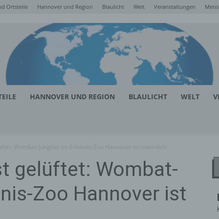
d Ortsteile
Hannover und Region
Blaulicht
Welt
Veranstaltungen
Mens
EILE
HANNOVER UND REGION
BLAULICHT
WELT
V
üftet: Wombat-Jungtier im Erlebnis-Zoo Hannover ist männlich
t gelüftet: Wombat-
bnis-Zoo Hannover ist