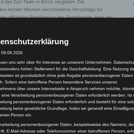
rd das Zoo-Team in Kürze vergeben. Die
 den letzten Wochen verschiedene Vorschläge für
 offiziellen Bestätigung des Geschlechts, kann der
enschutzerklärung
: 09.08.2026
art des Tasmanischen Nacktnasenwombats in
euen uns sehr über Ihr Interesse an unserem Unternehmen. Datenschu
e einzigen Vertreter ihrer Unterart in Deutschland.
besonders hohen Stellenwert für die Geschäftsleitung. Eine Nutzung d
me Nachwuchs. Weitere Haltungen des Tasmanischen
etseiten ist grundsätzlich ohne jede Angabe personenbezogener Daten
iri Daiza, im niederländischen Brabant, in Budapest,
h. Sofern eine betroffene Person besondere Services unseres
nehmens über unsere Internetseite in Anspruch nehmen möchte, könnt
 eine Verarbeitung personenbezogener Daten erforderlich werden. Ist 
eitung personenbezogener Daten erforderlich und besteht für eine sol
eitung keine gesetzliche Grundlage, holen wir generell eine Einwilligun
fenen Person ein.
tus Ursinus Tasmanienses)
rarbeitung personenbezogener Daten, beispielsweise des Namens, de
ift, E-Mail-Adresse oder Telefonnummer einer betroffenen Person, erfo
 und Trockenwälder