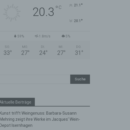
°
21.1
°
C
20.3
°
20.1
59%
1.8m/s
5%
SO.
MO.
DI.
MI.
DO.
33
°
27
°
24
°
27
°
31
°
Aktuelle Beiträge
Kunst trifft Weingenuss: Barbara-Susann
Mehring zeigt ihre Werke im Jacques’ Wein-
Depot Isernhagen