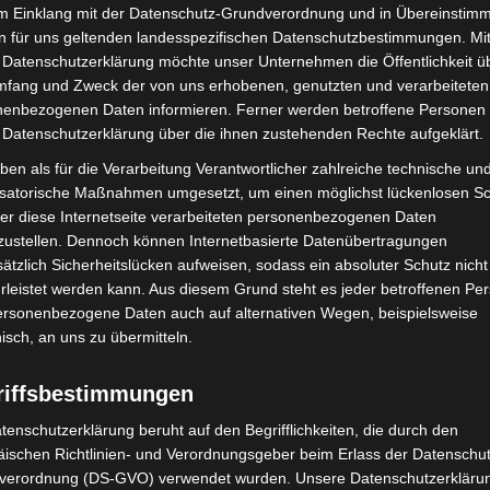
im Einklang mit der Datenschutz-Grundverordnung und in Übereinstim
n für uns geltenden landesspezifischen Datenschutzbestimmungen. Mit
 Datenschutzerklärung möchte unser Unternehmen die Öffentlichkeit ü
mfang und Zweck der von uns erhobenen, genutzten und verarbeiteten
enbezogenen Daten informieren. Ferner werden betroffene Personen 
 Datenschutzerklärung über die ihnen zustehenden Rechte aufgeklärt.
ben als für die Verarbeitung Verantwortlicher zahlreiche technische un
isatorische Maßnahmen umgesetzt, um einen möglichst lückenlosen S
er diese Internetseite verarbeiteten personenbezogenen Daten
licher Obhut
zustellen. Dennoch können Internetbasierte Datenübertragungen
ätzlich Sicherheitslücken aufweisen, sodass ein absoluter Schutz nicht
ragezeit, Geburtsgewicht 2 Gramm
leistet werden kann. Aus diesem Grund steht es jeder betroffenen Pe
personenbezogene Daten auch auf alternativen Wegen, beispielsweise
nisch, an uns zu übermitteln.
1
von 2
riffsbestimmungen
tenschutzerklärung beruht auf den Begrifflichkeiten, die durch den
ischen Richtlinien- und Verordnungsgeber beim Erlass der Datenschut
verordnung (DS-GVO) verwendet wurden. Unsere Datenschutzerklärun