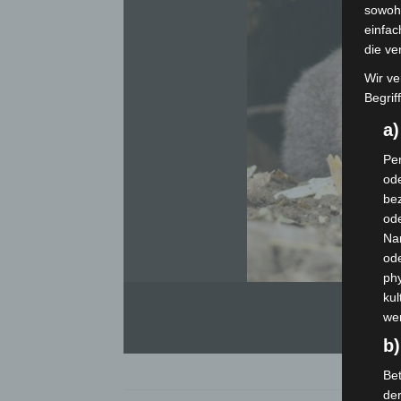
sowohl
einfac
die ve
Wir ve
Begrif
a
Per
ode
bez
ode
Na
od
phy
kul
we
b)
Bet
de