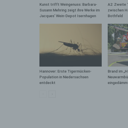
bez
Kunst trifft Weingenuss: Barbara-
A2: Zweite 
wir
Susann Mehring zeigt ihre Werke im
zwischen H
Zuv
Jacques’ Wein-Depot Isernhagen
Bothfeld
Pe
f
Ps
We
zus
zu
au
unt
Hannover: Erste Tigermücken-
Brand im „H
ide
Population in Niedersachsen
Neuwarmbüc
entdeckt
eingedämm
g)
Ve
Ver
ode
ge
pe
Ver