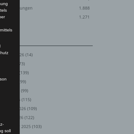
mung
Veranstaltungen
1.888
tels
Welt
1.271
ber
mittels
Archiv
d
chutz
August 2026
(14)
Juli 2026
(73)
Juni 2026
(139)
rson
Mai 2026
(99)
April 2026
(99)
März 2026
(115)
Februar 2026
(109)
Januar 2026
(122)
z-
Dezember 2025
(103)
g soll