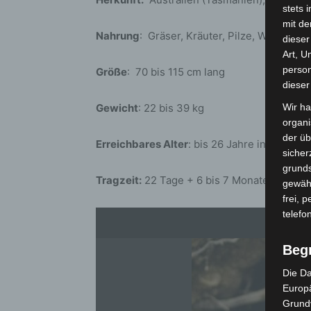
stets 
mit de
Nahrung
: Gräser, Kräuter, Pilze, Wurzeln
dieser
Art, U
person
Größe
: 70 bis 115 cm lang
dieser
Gewicht
: 22 bis 39 kg
Wir ha
organ
der üb
Erreichbares Alter
: bis 26 Jahre in mensch
sicher
grunds
Tragzeit:
22 Tage + 6 bis 7 Monate Beutelt
gewähr
frei, 
telefo
Beg
Die Da
Europä
Grund