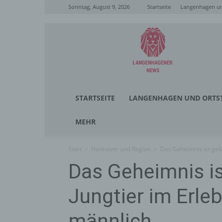
Sonntag, August 9, 2026
Startseite
Langenhagen un
Langenhagener
News
STARTSEITE
LANGENHAGEN UND ORTST
MEHR
Start
Hannover und Region
Das Geheimnis ist gel
Das Geheimnis is
Jungtier im Erle
männlich