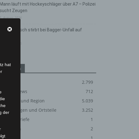
Mann läuft mit Hockeyschläger über A7 – Polizei
sucht Zeugen
5. August 2026
Celle: Mensch stirbt bei Bagger-Unfall auf
Baustelle
5. August 2026
tz hat
Kategorien
er
Blaulicht
2.799
Corona-News
712
e
die
Hannover und Region
5.039
che
Langenhagen und Ortsteile
3.252
g der
Leserbriefe
1
Menschen
2
r
lgt
Über uns
1