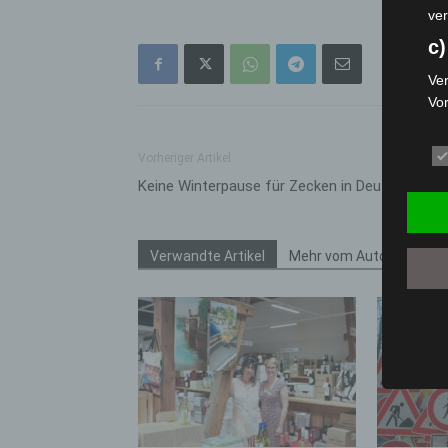
ver
c)
Ver
Vo
pe
da
Vorheriger Artikel
das
Keine Winterpause für Zecken in Deutschland
ode
die
d
Verwandte Artikel
Mehr vom Autor
Ein
per
ei
e)
Pro
Da
wer