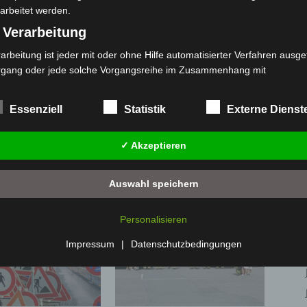
arbeitet werden.
 Verarbeitung
arbeitung ist jeder mit oder ohne Hilfe automatisierter Verfahren ausge
rgang oder jede solche Vorgangsreihe im Zusammenhang mit
rsonenbezogenen Daten wie das Erheben, das Erfassen, die Organisat
s Ordnen, die Speicherung, die Anpassung oder Veränderung, das Aus
Essenziell
Statistik
Nächster Artikel
Externe Dienst
 Abfragen, die Verwendung, die Offenlegung durch Übermittlung, Verb
MHH bildet Lebensretter-Kinder aus
r eine andere Form der Bereitstellung, den Abgleich oder die Verknüp
✓ Akzeptieren
 Einschränkung, das Löschen oder die Vernichtung.
) Einschränkung der Verarbeitung
Auswahl speichern
schränkung der Verarbeitung ist die Markierung gespeicherter
sonenbezogener Daten mit dem Ziel, ihre künftige Verarbeitung
Personalisieren
nzuschränken.
 Profiling
Impressum
|
Datenschutzbedingungen
filing ist jede Art der automatisierten Verarbeitung personenbezogener
ten, die darin besteht, dass diese personenbezogenen Daten verwend
den, um bestimmte persönliche Aspekte, die sich auf eine natürliche 