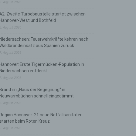
8. August 2026
A2: Zweite Turbobaustelle startet zwischen
Hannover-West und Bothfeld
8. August 2026
Niedersachsen: Feuerwehrkräfte kehren nach
Waldbrandeinsatz aus Spanien zurück
7. August 2026
Hannover: Erste Tigermücken-Population in
Niedersachsen entdeckt
7. August 2026
Brand im „Haus der Begegnung“ in
Neuwarmbüchen schnell eingedämmt
6. August 2026
Region Hannover: 21 neue Notfallsanitäter
starten beim Roten Kreuz
5. August 2026