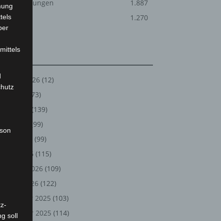
Veranstaltungen
1.887
mung
tels
Welt
1.270
ber
mittels
Archiv
d
August 2026
(12)
chutz
Juli 2026
(73)
Juni 2026
(139)
Mai 2026
(99)
rson
April 2026
(99)
März 2026
(115)
Februar 2026
(109)
Januar 2026
(122)
Dezember 2025
(103)
z-
November 2025
(114)
g soll