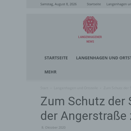
Samstag, August 8, 2026
Startseite
Langenhagen un
Langenhagener
News
STARTSEITE
LANGENHAGEN UND ORTST
MEHR
Start
Langenhagen und Ortsteile
Zum Schutz der S
Zum Schutz der S
der Angerstraße 
8. Oktober 2020