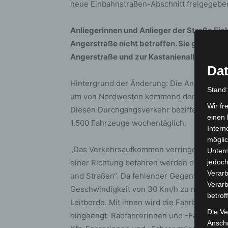
neue Einbahnstraßen-Abschnitt freigegebe
Anliegerinnen und Anlieger der Straße Eic
Angerstraße nicht betroffen. Sie gelangen
Angerstraße und zur Kastanienallee.
Dat
Hintergrund der Änderung: Die Angerstraße
Stand
um von Nordwesten kommend den Langenfort
Wir fr
Diesen Durchgangsverkehr bezifferte eine v
einen 
1.500 Fahrzeuge wochentäglich.
Intern
möglic
„Das Verkehrsaufkommen verringert sich er
Unter
einer Richtung befahren werden darf“, erläu
jedoch
Verarb
und Straßen“. Da fehlender Gegenverkehr d
Verarb
Geschwindigkeit von 30 Km/h zu missachte
betrof
Leitborde. Mit ihnen wird die Fahrbahn in 
Die Ve
eingeengt. Radfahrerinnen und -Fahrer kom
Anschr