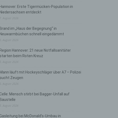
Hannover: Erste Tigermücken-Population in
Niedersachsen entdeckt
7. August 2026
Brand im „Haus der Begegnung“ in
Neuwarmbüchen schnell eingedämmt
6. August 2026
Region Hannover: 21 neue Notfallsanitäter
starten beim Roten Kreuz
5. August 2026
Mann läuft mit Hockeyschläger über A7 – Polizei
sucht Zeugen
5. August 2026
Celle: Mensch stirbt bei Bagger-Unfall auf
Baustelle
5. August 2026
Gasleitung bei McDonald’s-Umbau in