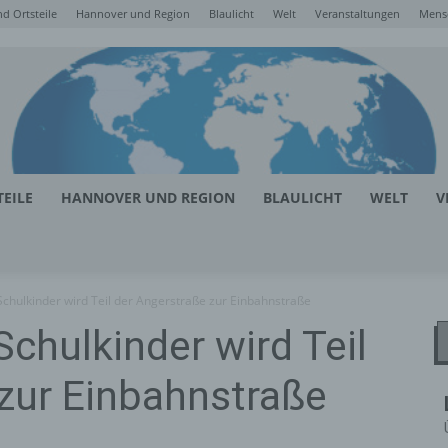
d Ortsteile
Hannover und Region
Blaulicht
Welt
Veranstaltungen
Mens
EILE
HANNOVER UND REGION
BLAULICHT
WELT
V
chulkinder wird Teil der Angerstraße zur Einbahnstraße
chulkinder wird Teil
zur Einbahnstraße