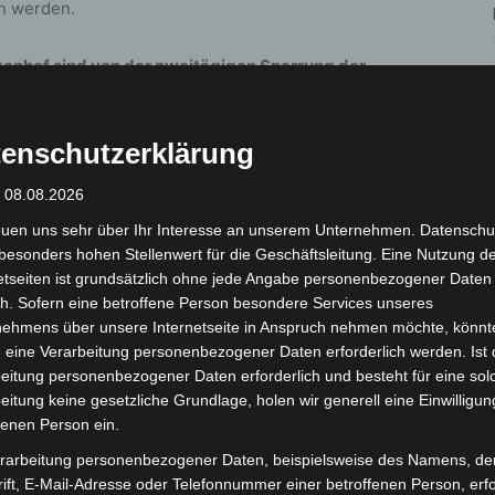
n werden.
kenhof sind von der zweitägigen Sperrung der
 wie gewohnt aus der Einbahnstraße Eickenhof in die
enschutzerklärung
 wird oft von Kfz-Fahrerinnen und -Fahrern genutzt,
: 08.08.2026
her Platz und die Walsroder Straße zu umfahren.
euen uns sehr über Ihr Interesse an unserem Unternehmen. Datenschu
on der Stadt in Auftrag gegebene Studie auf bis zu
besonders hohen Stellenwert für die Geschäftsleitung. Eine Nutzung d
etseiten ist grundsätzlich ohne jede Angabe personenbezogener Daten
h. Sofern eine betroffene Person besondere Services unseres
heblich, wenn die Angerstraße künftig nur noch in
nehmens über unsere Internetseite in Anspruch nehmen möchte, könnt
tert Anette Mecke, Leiterin der Abteilung „Verkehr
 eine Verarbeitung personenbezogener Daten erforderlich werden. Ist 
eitung personenbezogener Daten erforderlich und besteht für eine sol
azu verleiten könnte, die vorgegebene
eitung keine gesetzliche Grundlage, holen wir generell eine Einwilligun
n, umfasst das neue Konzept unter anderem
fenen Person ein.
Höhe der Einmündungen Kastanienallee und Brinkholt
rarbeitung personenbezogener Daten, beispielsweise des Namens, de
men an den festen Installationen problemlos vorbei.
ift, E-Mail-Adresse oder Telefonnummer einer betroffenen Person, erfo