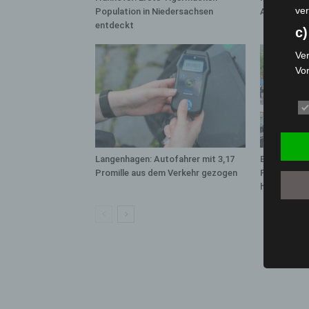
ver
Population in Niedersachsen
A7 – Polize
entdeckt
c)
Ver
Vo
pe
da
das
ode
die
Langenhagen: Autofahrer mit 3,17
Blaulichtme
d
Promille aus dem Verkehr gezogen
Polizei, Fe
hautnah erl
Ein
per
ei
e)
Pro
Da
wer