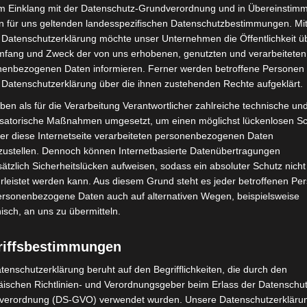
gen abbremsen, um sie passieren zu können.
im Einklang mit der Datenschutz-Grundverordnung und in Übereinstim
n für uns geltenden landesspezifischen Datenschutzbestimmungen. Mit
ndenen Betonsofas neu positioniert und der Parkraum
 Datenschutzerklärung möchte unser Unternehmen die Öffentlichkeit ü
iedlichsten Gründen ihre Kinder mit dem Auto zur
mfang und Zweck der von uns erhobenen, genutzten und verarbeiteten
enbezogenen Daten informieren. Ferner werden betroffene Personen 
en, richten wir zwei Kiss-and-Ride-Zonen ein“,
 Datenschutzerklärung über die ihnen zustehenden Rechte aufgeklärt.
ne befindet sich kurz an der Angerstraße, kurz hinter
ben als für die Verarbeitung Verantwortlicher zahlreiche technische un
 vor der Kreuzung Angerstraße / Kastanienallee
isatorische Maßnahmen umgesetzt, um einen möglichst lückenlosen S
e Eickhof angefahren werden. „In den Kiss-and-Ride-
er diese Internetseite verarbeiteten personenbezogenen Daten
inder aus- beziehungsweise aussteigen zu lassen.“
zustellen. Dennoch können Internetbasierte Datenübertragungen
ätzlich Sicherheitslücken aufweisen, sodass ein absoluter Schutz nicht
handenen Parkplätze neu markiert. Sie werden fortan
leistet werden kann. Aus diesem Grund steht es jeder betroffenen Pe
ellflächen ausgewiesen. Diese haben gegenüber Plätzen
personenbezogene Daten auch auf alternativen Wegen, beispielsweise
nisch, an uns zu übermitteln.
en Vorteil, dass so viele Fahrzeuge auf ihr abgestellt
öße passen.
riffsbestimmungen
tenschutzerklärung beruht auf den Begrifflichkeiten, die durch den
ischen Richtlinien- und Verordnungsgeber beim Erlass der Datenschut
verordnung (DS-GVO) verwendet wurden. Unsere Datenschutzerklärun