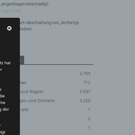
Langenhagen beschädigt
5. August 2026
Anklage nach Abschaltung von „Archetyp
Market“ erhoben
3. August 2026
Kategorien
tz hat
er
Blaulicht
2.799
Corona-News
712
e
Hannover und Region
5.037
die
Langenhagen und Ortsteile
3.250
che
g der
Leserbriefe
1
Menschen
2
r
Über uns
1
lgt