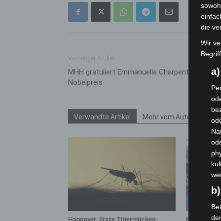
sowohl
einfac
die ve
Wir ve
Begrif
Vorheriger Artikel
a
MHH gratuliert Emmanuelle Charpentier zum
Nobelpreis
Per
ode
bez
Verwandte Artikel
Mehr vom Autor
ode
Na
od
phy
kul
we
b)
Bet
de
Hannover: Erste Tigermücken-
Mann läuft 