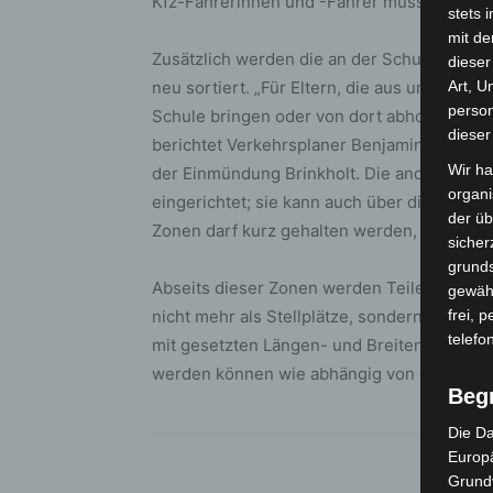
Kfz-Fahrerinnen und -Fahrer müssen hinge
stets 
mit de
Zusätzlich werden die an der Schule vorha
dieser
neu sortiert. „Für Eltern, die aus untersch
Art, U
person
Schule bringen oder von dort abholen müss
dieser
berichtet Verkehrsplaner Benjamin Stein. Ei
Wir ha
der Einmündung Brinkholt. Die andere wird
organ
eingerichtet; sie kann auch über die Straß
der üb
Zonen darf kurz gehalten werden, um die K
sicher
grunds
Abseits dieser Zonen werden Teile der vor
gewähr
nicht mehr als Stellplätze, sondern als St
frei, 
telefo
mit gesetzten Längen- und Breitenangaben d
werden können wie abhängig von deren Gr
Beg
Die Da
Europä
Grund