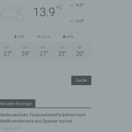
°
15.5
°
C
13.9
°
13.3
90%
1m/s
84%
SA.
SO.
MO.
DI.
MI.
27
°
34
°
27
°
23
°
20
°
Aktuelle Beiträge
Niedersachsen: Feuerwehrkräfte kehren nach
Waldbrandeinsatz aus Spanien zurück
7. August 2026