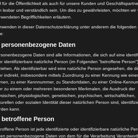
 für die Öffentlichkeit als auch für unsere Kunden und Geschäftspartne
h lesbar und verständlich sein. Um dies zu gewährleisten, möchten wir
rwendeten Begrifflichkeiten erläutern.
rwenden in dieser Datenschutzerklärung unter anderem die folgenden
fe:
Nächster Artikel
) personenbezogene Daten
A 2: Fahrbahnerneuerung zwischen Garbsen und
Wunstorf-Kolenfeld
sonenbezogene Daten sind alle Informationen, die sich auf eine identifi
r identifizierbare natürliche Person (im Folgenden "betroffene Person"
iehen. Als identifizierbar wird eine natürliche Person angesehen, die di
r indirekt, insbesondere mittels Zuordnung zu einer Kennung wie ein
men, zu einer Kennnummer, zu Standortdaten, zu einer Online-Kennu
er zu einem oder mehreren besonderen Merkmalen, die Ausdruck der
sischen, physiologischen, genetischen, psychischen, wirtschaftlichen,
turellen oder sozialen Identität dieser natürlichen Person sind, identifizi
rden kann.
 betroffene Person
roffene Person ist jede identifizierte oder identifizierbare natürliche Pe
ren personenbezogene Daten von dem für die Verarbeitung Verantwort
mit Hockeyschläger über
Gasleitung bei McDonald’s-Umbau in