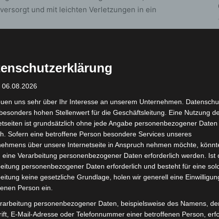
ersorgt und mit leichten Verletzungen in ein
 Messe Nord gerade erst verlassen hatte, befanden
 Einsatzkräfte der Feuerwehr streuten auslaufende
enschutzerklärung
ie des PKW vom Bordnetz. Der Sachschaden kann durch
: 06.08.2026
euen uns sehr über Ihr Interesse an unserem Unternehmen. Datenschu
ienst waren mit 18 Einsatzkräften und 7 Fahrzeugen
besonders hohen Stellenwert für die Geschäftsleitung. Eine Nutzung d
etseiten ist grundsätzlich ohne jede Angabe personenbezogener Daten
h. Sofern eine betroffene Person besondere Services unseres
nehmens über unsere Internetseite in Anspruch nehmen möchte, könnt
 eine Verarbeitung personenbezogener Daten erforderlich werden. Ist 
eitung personenbezogener Daten erforderlich und besteht für eine sol
eitung keine gesetzliche Grundlage, holen wir generell eine Einwilligun
fenen Person ein.
rarbeitung personenbezogener Daten, beispielsweise des Namens, de
ift, E-Mail-Adresse oder Telefonnummer einer betroffenen Person, erfo