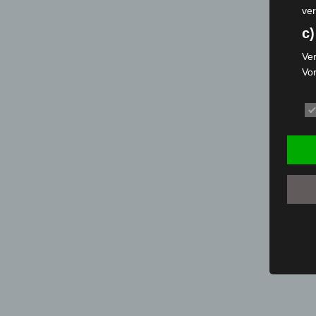
ver
c)
Ver
Vo
pe
da
das
ode
die
d
Ein
per
ei
e)
Pro
Da
wer