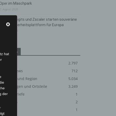
Oper im Maschpark
2. August 2026
Schwarz Digits und Zscaler starten souveräne
Cloud-Sicherheitsplattform für Europa
2. August 2026
Kategorien
tz hat
er
Blaulicht
2.797
Corona-News
712
e
Hannover und Region
5.034
die
Langenhagen und Ortsteile
3.249
che
g der
Leserbriefe
1
Menschen
2
r
Über uns
1
lgt