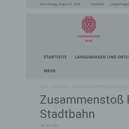
Donnerstag, August 6, 2026
Startseite
Langenhagen
Langenhagener
News
STARTSEITE
LANGENHAGEN UND ORTST
MEHR
Start
Blaulicht
Zusammenstoß PKW gegen Stadtb
Zusammenstoß 
Stadtbahn
29. Juli 2021