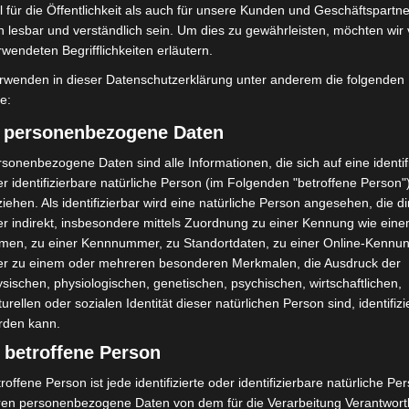
 für die Öffentlichkeit als auch für unsere Kunden und Geschäftspartne
h lesbar und verständlich sein. Um dies zu gewährleisten, möchten wir
rwendeten Begrifflichkeiten erläutern.
rwenden in dieser Datenschutzerklärung unter anderem die folgenden
fe:
) personenbezogene Daten
ch Abschaltung von
Hannover: Polizei stoppt 166
Market“ erhoben
Trunkenheitsfahrten bei
sonenbezogene Daten sind alle Informationen, die sich auf eine identifi
Großkontrolle
r identifizierbare natürliche Person (im Folgenden "betroffene Person"
iehen. Als identifizierbar wird eine natürliche Person angesehen, die di
r indirekt, insbesondere mittels Zuordnung zu einer Kennung wie ein
men, zu einer Kennnummer, zu Standortdaten, zu einer Online-Kennu
er zu einem oder mehreren besonderen Merkmalen, die Ausdruck der
sischen, physiologischen, genetischen, psychischen, wirtschaftlichen,
turellen oder sozialen Identität dieser natürlichen Person sind, identifizi
rden kann.
 betroffene Person
roffene Person ist jede identifizierte oder identifizierbare natürliche Pe
ren personenbezogene Daten von dem für die Verarbeitung Verantwort