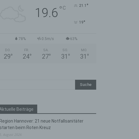
°
21.1
°
C
19.6
°
19
78%
0.5m/s
63%
DO.
FR.
SA.
SO.
MO.
29
°
24
°
27
°
31
°
31
°
Aktuelle Beiträge
Region Hannover: 21 neue Notfallsanitäter
starten beim Roten Kreuz
5. August 2026