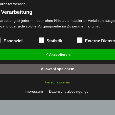
arbeitet werden.
 Verarbeitung
arbeitung ist jeder mit oder ohne Hilfe automatisierter Verfahren ausge
rgang oder jede solche Vorgangsreihe im Zusammenhang mit
rsonenbezogenen Daten wie das Erheben, das Erfassen, die Organisat
s Ordnen, die Speicherung, die Anpassung oder Veränderung, das Aus
Essenziell
Statistik
Externe Dienst
 Abfragen, die Verwendung, die Offenlegung durch Übermittlung, Verb
r eine andere Form der Bereitstellung, den Abgleich oder die Verknüp
✓ Akzeptieren
 Einschränkung, das Löschen oder die Vernichtung.
) Einschränkung der Verarbeitung
Auswahl speichern
schränkung der Verarbeitung ist die Markierung gespeicherter
sonenbezogener Daten mit dem Ziel, ihre künftige Verarbeitung
Personalisieren
nzuschränken.
 Profiling
Impressum
|
Datenschutzbedingungen
filing ist jede Art der automatisierten Verarbeitung personenbezogener
ten, die darin besteht, dass diese personenbezogenen Daten verwend
den, um bestimmte persönliche Aspekte, die sich auf eine natürliche 