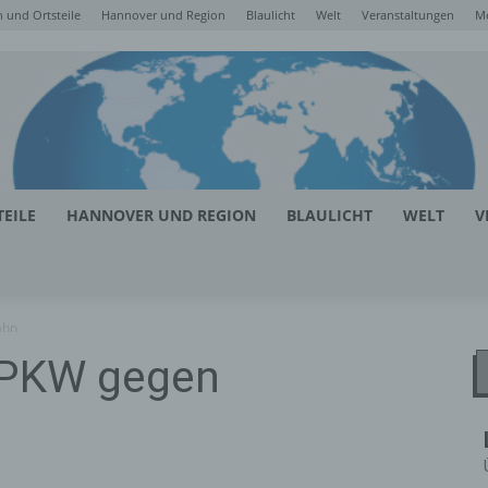
 und Ortsteile
Hannover und Region
Blaulicht
Welt
Veranstaltungen
M
EILE
HANNOVER UND REGION
BLAULICHT
WELT
V
ahn
PKW gegen