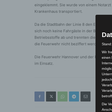
eingeklemmt. Sie wurde von einem Notarzt v
Krankenhaus transportiert.
Da die Stadtbahn der Linie 8 den Endpunkt
sich noch keine Fahrgäste in der Bahn. Die
Dat
Betriebsstoffe ab und trennten die Batter
die Feuerwehr nicht beziffert werden.
Stand
Wir fr
Die Feuerwehr Hannover und der Rettungsd
einen 
im Einsatz.
Intern
möglic
Unter
jedoch
Verarb
Verarb
betrof
Die Ve
Anschr