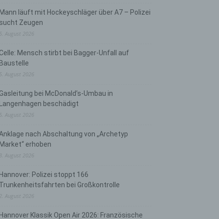
Mann läuft mit Hockeyschläger über A7 – Polizei
sucht Zeugen
5. August 2026
Celle: Mensch stirbt bei Bagger-Unfall auf
Baustelle
5. August 2026
Gasleitung bei McDonald’s-Umbau in
Langenhagen beschädigt
5. August 2026
Anklage nach Abschaltung von „Archetyp
Market“ erhoben
3. August 2026
Hannover: Polizei stoppt 166
Trunkenheitsfahrten bei Großkontrolle
2. August 2026
Hannover Klassik Open Air 2026: Französische