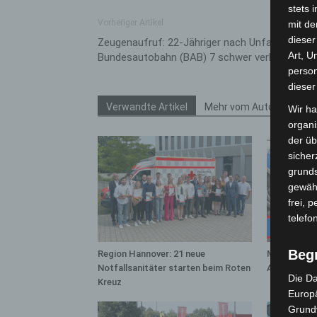
stets 
Vorheriger Artikel
mit de
dieser
Zeugenaufruf: 22-Jähriger nach Unfall auf der
Art, U
Bundesautobahn (BAB) 7 schwer verletzt
person
dieser
Verwandte Artikel
Mehr vom Autor
Wir ha
organ
der üb
sicher
grunds
gewähr
frei, 
telefo
Beg
Region Hannover: 21 neue
Mann läuft 
Notfallsanitäter starten beim Roten
A7 – Polize
Die Da
Kreuz
Europä
Grund