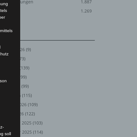
Veranstaltungen
1.887
mung
tels
Welt
1.269
ber
mittels
Archiv
d
August 2026
(9)
chutz
Juli 2026
(73)
Juni 2026
(139)
Mai 2026
(99)
rson
April 2026
(99)
März 2026
(115)
Februar 2026
(109)
Januar 2026
(122)
Dezember 2025
(103)
z-
November 2025
(114)
g soll