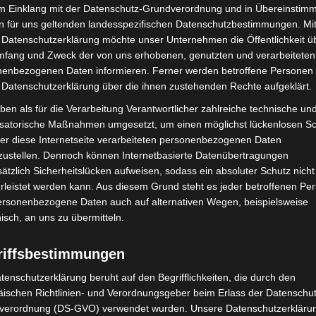
im Einklang mit der Datenschutz-Grundverordnung und in Übereinstim
Nächster Artikel
n für uns geltenden landesspezifischen Datenschutzbestimmungen. Mit
 Datenschutzerklärung möchte unser Unternehmen die Öffentlichkeit ü
„Mein schönster grüner Schattenplatz in
mfang und Zweck der von uns erhobenen, genutzten und verarbeiteten
Hannover“
enbezogenen Daten informieren. Ferner werden betroffene Personen 
 Datenschutzerklärung über die ihnen zustehenden Rechte aufgeklärt.
ben als für die Verarbeitung Verantwortlicher zahlreiche technische un
isatorische Maßnahmen umgesetzt, um einen möglichst lückenlosen S
er diese Internetseite verarbeiteten personenbezogenen Daten
zustellen. Dennoch können Internetbasierte Datenübertragungen
ätzlich Sicherheitslücken aufweisen, sodass ein absoluter Schutz nicht
leistet werden kann. Aus diesem Grund steht es jeder betroffenen Pe
personenbezogene Daten auch auf alternativen Wegen, beispielsweise
nisch, an uns zu übermitteln.
riffsbestimmungen
mit Hockeyschläger über
Celle: Mensch stirbt bei Bagger-
i sucht Zeugen
Unfall auf Baustelle
tenschutzerklärung beruht auf den Begrifflichkeiten, die durch den
ischen Richtlinien- und Verordnungsgeber beim Erlass der Datenschut
verordnung (DS-GVO) verwendet wurden. Unsere Datenschutzerklärun