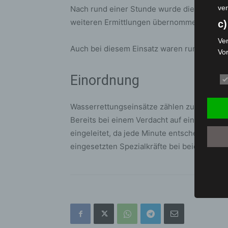
ver
Nach rund einer Stunde wurde die Suche oh
weiteren Ermittlungen übernommen.
c)
Ver
Auch bei diesem Einsatz waren rund 40 Krä
Vo
pe
da
Einordnung
das
ode
Wasserrettungseinsätze zählen zu den zeitkr
die
Bereits bei einem Verdacht auf eine Pers
d
eingeleitet, da jede Minute entscheidend s
Ein
eingesetzten Spezialkräfte bei beiden Ein
per
ei
e)
Pro
Da
wer