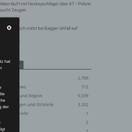
Mann läuft mit Hockeyschläger über A7 – Polizei
sucht Zeugen
5. August 2026
Celle: Mensch stirbt bei Bagger-Unfall auf
Baustelle
5. August 2026
tz hat
Kategorien
er
Blaulicht
2.799
Corona-News
712
e
die
Hannover und Region
5.039
che
Langenhagen und Ortsteile
3.252
g der
Leserbriefe
1
Menschen
2
r
lgt
Über uns
1