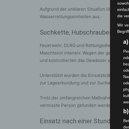
sowohl
Aufgrund der unklaren Situation löste die Le
einfac
die ve
Wasserrettungseinheiten aus.
Wir ve
Suchkette, Hubschrauber und D
Begrif
a
Feuerwehr, DLRG und Rettungsdienst durch
Per
Maschteich intensiv. Wegen der geringen Wa
ode
und kontrollierten das Gewässer systemati
bez
ode
Unterstützt wurden die Einsatzkräfte durc
Na
zur Lageerkundung und zur Suche entlang 
od
phy
kul
Trotz der umfangreichen Maßnahmen konnt
we
vermisste Person gefunden werden.
b)
Einsatz nach einer Stunde bee
Bet
de