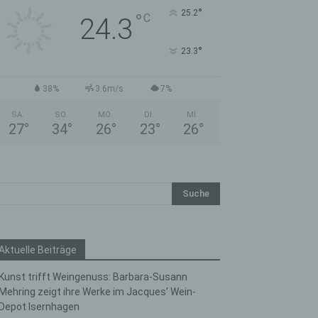
°
25.2
°
C
24.3
°
23.3
38%
3.6m/s
7%
SA.
SO.
MO.
DI.
MI.
27
°
34
°
26
°
23
°
26
°
Aktuelle Beiträge
Kunst trifft Weingenuss: Barbara-Susann
Mehring zeigt ihre Werke im Jacques’ Wein-
Depot Isernhagen