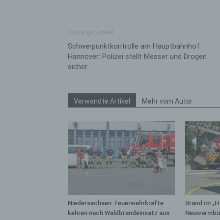
bez
wir
Zuv
Vorheriger Artikel
Pe
Schwerpunktkontrolle am Hauptbahnhof
f
Hannover: Polizei stellt Messer und Drogen
sicher
Ps
We
zus
zu
Verwandte Artikel
Mehr vom Autor
au
unt
ide
g)
Ve
Ver
ode
ge
Niedersachsen: Feuerwehrkräfte
Brand im „H
pe
kehren nach Waldbrandeinsatz aus
Neuwarmbüc
Ver