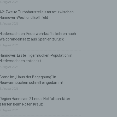
8. August 2026
A2: Zweite Turbobaustelle startet zwischen
Hannover-West und Bothfeld
8. August 2026
Niedersachsen: Feuerwehrkräfte kehren nach
Waldbrandeinsatz aus Spanien zurück
7. August 2026
Hannover: Erste Tigermücken-Population in
Niedersachsen entdeckt
7. August 2026
Brand im „Haus der Begegnung“ in
Neuwarmbüchen schnell eingedämmt
6. August 2026
Region Hannover: 21 neue Notfallsanitäter
starten beim Roten Kreuz
5. August 2026