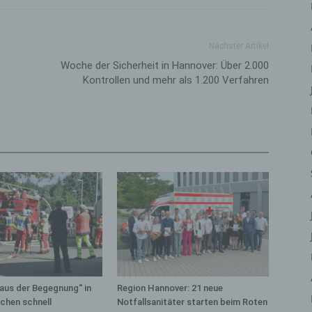
iehen, zu bewerten, insbesondere, um Aspekte bezüglich Arbeitsleistu
tschaftlicher Lage, Gesundheit, persönlicher Vorlieben, Interessen,
erlässigkeit, Verhalten, Aufenthaltsort oder Ortswechsel dieser natürli
Nächster Artikel
rson zu analysieren oder vorherzusagen.
Woche der Sicherheit in Hannover: Über 2.000
) Pseudonymisierung
Kontrollen und mehr als 1.200 Verfahren
eudonymisierung ist die Verarbeitung personenbezogener Daten in ein
ise, auf welche die personenbezogenen Daten ohne Hinzuziehung
ätzlicher Informationen nicht mehr einer spezifischen betroffenen Per
geordnet werden können, sofern diese zusätzlichen Informationen ges
fbewahrt werden und technischen und organisatorischen Maßnahmen
erliegen, die gewährleisten, dass die personenbezogenen Daten nicht 
ntifizierten oder identifizierbaren natürlichen Person zugewiesen werde
 Verantwortlicher oder für die Verarbeitung
rantwortlicher
antwortlicher oder für die Verarbeitung Verantwortlicher ist die natürlic
r juristische Person, Behörde, Einrichtung oder andere Stelle, die allei
meinsam mit anderen über die Zwecke und Mittel der Verarbeitung von
aus der Begegnung“ in
Region Hannover: 21 neue
rsonenbezogenen Daten entscheidet. Sind die Zwecke und Mittel diese
hen schnell
Notfallsanitäter starten beim Roten
arbeitung durch das Unionsrecht oder das Recht der Mitgliedstaaten