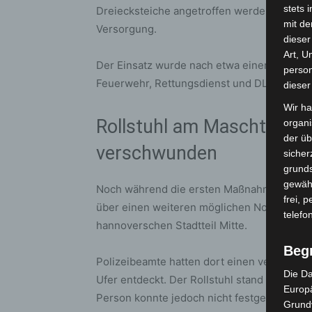
stets 
Dreiecksteiche angetroffen werden. Sie war
mit de
Versorgung.
dieser
Art, U
Der Einsatz wurde nach etwa einer halben 
person
Feuerwehr, Rettungsdienst und DLRG vor Or
dieser
Wir ha
Rollstuhl am Maschteich e
organ
der üb
verschwunden
sicher
grunds
gewähr
Noch während die ersten Maßnahmen liefen,
frei, 
über einen weiteren möglichen Notfall info
telefo
hannoverschen Stadtteil Mitte.
Beg
Polizeibeamte hatten dort einen verlassene
Die Da
Ufer entdeckt. Der Rollstuhl stand mit den 
Europä
Person konnte jedoch nicht festgestellt we
Grund