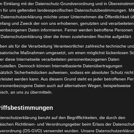
im Einklang mit der Datenschutz-Grundverordnung und in Übereinstim
 unverletzt und benötigte keine medizinische
n für uns geltenden landesspezifischen Datenschutzbestimmungen. Mit
 Datenschutzerklärung möchte unser Unternehmen die Öffentlichkeit ü
mfang und Zweck der von uns erhobenen, genutzten und verarbeiteten
Stunde beendet. Insgesamt waren 40 Einsatzkräfte von
enbezogenen Daten informieren. Ferner werden betroffene Personen 
t.
 Datenschutzerklärung über die ihnen zustehenden Rechte aufgeklärt.
ben als für die Verarbeitung Verantwortlicher zahlreiche technische un
ntdeckt – Person bleibt
isatorische Maßnahmen umgesetzt, um einen möglichst lückenlosen S
er diese Internetseite verarbeiteten personenbezogenen Daten
zustellen. Dennoch können Internetbasierte Datenübertragungen
ätzlich Sicherheitslücken aufweisen, sodass ein absoluter Schutz nicht
leistet werden kann. Aus diesem Grund steht es jeder betroffenen Pe
 wurde die Regionsleitstelle Hannover um 13:00 Uhr
personenbezogene Daten auch auf alternativen Wegen, beispielsweise
rmiert. Anlass war ein Fund am Maschteich im
nisch, an uns zu übermitteln.
riffsbestimmungen
n Rollstuhl sowie Kleidungsstücke unmittelbar am
tenschutzerklärung beruht auf den Begrifflichkeiten, die durch den
Reifen direkt an der Wasserkante. Eine dazugehörige
ischen Richtlinien- und Verordnungsgeber beim Erlass der Datenschut
rden.
verordnung (DS-GVO) verwendet wurden. Unsere Datenschutzerklärun