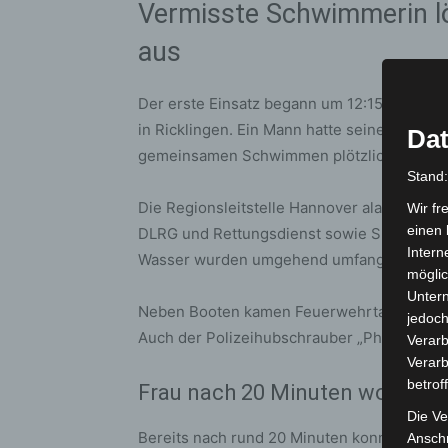
Vermisste Schwimmerin lö
aus
Der erste Einsatz begann um 12:15 Uhr im
in Ricklingen. Ein Mann hatte seine Ehefra
Dat
gemeinsamen Schwimmen plötzlich aus den
Stand
Die Regionsleitstelle Hannover alarmierte d
Wir fr
einen 
DLRG und Rettungsdienst sowie Spezialkräf
Intern
Wasser wurden umgehend umfangreiche Su
möglic
Unter
Neben Booten kamen Feuerwehrtaucher und 
jedoch
Auch der Polizeihubschrauber „Phönix“ unte
Verarb
Verarb
betrof
Frau nach 20 Minuten wohlbeh
Die Ve
Bereits nach rund 20 Minuten konnte die ve
Anschr