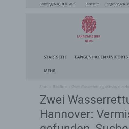
Samstag, August 8, 2026
Startseite
Langenhagen un
Langenhagener
News
STARTSEITE
LANGENHAGEN UND ORTST
MEHR
Start
Blaulicht
Zwei Wasserrettungseinsätze in Ha
Zwei Wasserrett
Hannover: Verm
gefunden, Suche