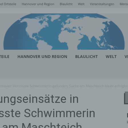
d Ortsteile
Hannover und Region
Blaulicht
Welt
Veranstaltungen
Mens
EILE
HANNOVER UND REGION
BLAULICHT
WELT
V
nnover: Vermisste Schwimmerin gefunden, Suche am Maschteich bleibt erfolglo
ungseinsätze in
isste Schwimmerin
 am Maschteich