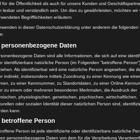
 für die Öffentlichkeit als auch für unsere Kunden und Geschäftspartne
itstelle erneut einen Großalarm für die
h lesbar und verständlich sein. Um dies zu gewährleisten, möchten wir
rwendeten Begrifflichkeiten erläutern.
rwenden in dieser Datenschutzerklärung unter anderem die folgenden
rohnen im Einsatz
fe:
) personenbezogene Daten
suchten daraufhin den Bereich rund um den
sonenbezogene Daten sind alle Informationen, die sich auf eine identifi
ssertiefe bildeten die Wasserretter eine Suchkette
r identifizierbare natürliche Person (im Folgenden "betroffene Person"
sch.
iehen. Als identifizierbar wird eine natürliche Person angesehen, die di
r indirekt, insbesondere mittels Zuordnung zu einer Kennung wie ein
h den Polizeihubschrauber „Phönix“ sowie Drohnen, die
men, zu einer Kennnummer, zu Standortdaten, zu einer Online-Kennu
der Uferbereiche eingesetzt wurden.
er zu einem oder mehreren besonderen Merkmalen, die Ausdruck der
sischen, physiologischen, genetischen, psychischen, wirtschaftlichen,
turellen oder sozialen Identität dieser natürlichen Person sind, identifizi
e weder im Wasser noch im Umfeld des Teiches eine
rden kann.
 betroffene Person
ndet
roffene Person ist jede identifizierte oder identifizierbare natürliche Pe
ren personenbezogene Daten von dem für die Verarbeitung Verantwort