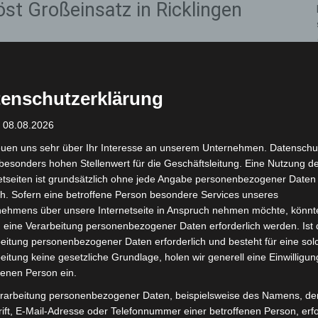
st Großeinsatz in Ricklingen
 Bereich der Dreiecksteiche am Horst-Schweimler-Weg
u als vermisst gemeldet, nachdem er sie beim
enschutzerklärung
 Augen verloren hatte.
: 08.08.2026
araufhin zahlreiche Einsatzkräfte von Feuerwehr,
euen uns sehr über Ihr Interesse an unserem Unternehmen. Datenschu
besonders hohen Stellenwert für die Geschäftsleitung. Eine Nutzung d
te für die Wasserrettung. Am Ufer und auf dem
etseiten ist grundsätzlich ohne jede Angabe personenbezogener Daten
chmaßnahmen eingeleitet.
h. Sofern eine betroffene Person besondere Services unseres
nehmens über unsere Internetseite in Anspruch nehmen möchte, könnt
speziell ausgebildete Strömungsretter zum Einsatz.
 eine Verarbeitung personenbezogener Daten erforderlich werden. Ist 
rstützte die Suche zeitweise aus der Luft.
eitung personenbezogener Daten erforderlich und besteht für eine sol
eitung keine gesetzliche Grundlage, holen wir generell eine Einwilligun
fenen Person ein.
alten entdeckt
rarbeitung personenbezogener Daten, beispielsweise des Namens, de
rmisste Frau an einer anderen Stelle der
ift, E-Mail-Adresse oder Telefonnummer einer betroffenen Person, erfo