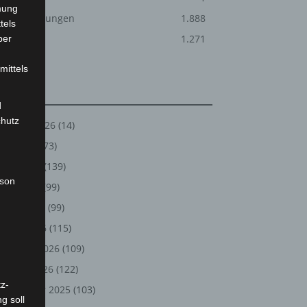
mung
Veranstaltungen
1.888
tels
Welt
1.271
ber
mittels
Archiv
d
chutz
August 2026
(14)
Juli 2026
(73)
Juni 2026
(139)
rson
Mai 2026
(99)
April 2026
(99)
März 2026
(115)
Februar 2026
(109)
Januar 2026
(122)
z-
Dezember 2025
(103)
g soll