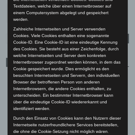
Textdateien, welche über einen Internetbrowser auf
SA.
SO.
MO.
DI.
MI.
einem Computersystem abgelegt und gespeichert
27
°
34
°
27
°
23
°
20
°
werden.
Zahlreiche Internetseiten und Server verwenden
Cookies. Viele Cookies enthalten eine sogenannte
Cookie-ID. Eine Cookie-ID ist eine eindeutige Kennung
des Cookies. Sie besteht aus einer Zeichenfolge, durch
welche Internetseiten und Server dem konkreten
Internetbrowser zugeordnet werden können, in dem das
Aktuelle Beiträge
Cookie gespeichert wurde. Dies ermöglicht es den
Niedersachsen: Feuerwehrkräfte kehren nach
besuchten Internetseiten und Servern, den individuellen
Waldbrandeinsatz aus Spanien zurück
Browser der betroffenen Person von anderen
7. August 2026
Internetbrowsern, die andere Cookies enthalten, zu
unterscheiden. Ein bestimmter Internetbrowser kann
Hannover: Erste Tigermücken-Population in Niedersachsen
über die eindeutige Cookie-ID wiedererkannt und
entdeckt
identifiziert werden.
7. August 2026
Durch den Einsatz von Cookies kann den Nutzern dieser
Brand im „Haus der Begegnung“ in Neuwarmbüchen schnell
Internetseite nutzerfreundlichere Services bereitstellen,
eingedämmt
die ohne die Cookie-Setzung nicht möglich wären.