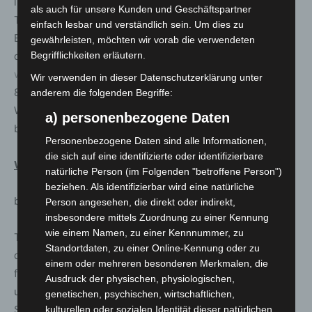
im Künstlerhaus (Sophienstraße 2, 30159 Hannover;
als auch für unsere Kunden und Geschäftspartner
Telefon 0511-168 41222, Mo.-Fr. 12.00-18.00 Uhr), die
einfach lesbar und verständlich sein. Um dies zu
Eventim und CTS/Eventim-Vorverkaufsstellen. Karten für
gewährleisten, möchten wir vorab die verwendeten
die NDR REIHE BAROCK Konzerte auch über
Begrifflichkeiten erläutern.
www.ndrticketshop.de
und telefonisch unter 0511/ 277
Wir verwenden in dieser Datenschutzerklärung unter
898 99.
anderem die folgenden Begriffe:
Weitere Infos zu der Reihe: www.herrenhausen-
a) personenbezogene Daten
barock.de
Personenbezogene Daten sind alle Informationen,
die sich auf eine identifizierte oder identifizierbare
Wintervarieté „Wilderness“
natürliche Person (im Folgenden "betroffene Person")
beziehen. Als identifizierbar wird eine natürliche
bis 14. Januar, Orangerie
Person angesehen, die direkt oder indirekt,
insbesondere mittels Zuordnung zu einer Kennung
wie einem Namen, zu einer Kennnummer, zu
Treffen im Wald: In unserer schnelllebigen Zeit scheint
Standortdaten, zu einer Online-Kennung oder zu
die Welt kleiner zu werden. Die Digitalisierung hat uns
einem oder mehreren besonderen Merkmalen, die
fest im Griff und die Erde ist in wenigen Stunden
Ausdruck der physischen, physiologischen,
umrundet. Um sich selbst und die eigenen
genetischen, psychischen, wirtschaftlichen,
Stärken wieder kennenzulernen, ziehen sich Menschen
kulturellen oder sozialen Identität dieser natürlichen