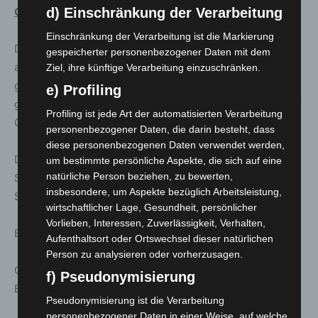
Gärten
d) Einschränkung der Verarbeitung
Einschränkung der Verarbeitung ist die Markierung
Der Große Garten und der Berggarten sind im Januar –
gespeicherter personenbezogener Daten mit dem
auch am Neujahrstag – täglich von 9 Uhr bis 16.30 Uhr
Ziel, ihre künftige Verarbeitung einzuschränken.
geöffnet, die Grotte und die Schauhäuser sind bis 16 Uhr
e) Profiling
geöffnet. Letzter Einlass: eine Stunde vor Schließung der
Profiling ist jede Art der automatisierten Verarbeitung
Gärten.
personenbezogener Daten, die darin besteht, dass
diese personenbezogenen Daten verwendet werden,
Das Museum Schloss Herrenhausen ist Donnerstag bis
um bestimmte persönliche Aspekte, die sich auf eine
natürliche Person beziehen, zu bewerten,
Sonntag von 11 bis 16 Uhr geöffnet, ebenso der Schloss
insbesondere, um Aspekte bezüglich Arbeitsleistung,
Shop. Am Neujahrstag (1. Januar) ist geschlossen.
wirtschaftlicher Lage, Gesundheit, persönlicher
Vorlieben, Interessen, Zuverlässigkeit, Verhalten,
Eintrittspreise in der Wintersaison:
Aufenthaltsort oder Ortswechsel dieser natürlichen
Person zu analysieren oder vorherzusagen.
Gesamtkarte Großer Garten, Berggarten, Museum 6
f) Pseudonymisierung
Euro/ermäßigt 4,50 Euro
Pseudonymisierung ist die Verarbeitung
personenbezogener Daten in einer Weise, auf welche