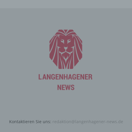
Verarbeitung Verantwortlichen aufnimmt, werden die von
der betroffenen Person übermittelten
personenbezogenen Daten automatisch gespeichert.
Solche auf freiwilliger Basis von einer betroffenen Person
an den für die Verarbeitung Verantwortlichen
übermittelten personenbezogenen Daten werden für
Zwecke der Bearbeitung oder der Kontaktaufnahme zur
betroffenen Person gespeichert. Es erfolgt keine
Weitergabe dieser personenbezogenen Daten an Dritte.
Kommentarfunktion im Blog auf der
Internetseite
Wir bieten den Nutzern auf einem Blog, der sich auf der
Internetseite des für die Verarbeitung Verantwortlichen
befindet, die Möglichkeit, individuelle Kommentare zu
einzelnen Blog-Beiträgen zu hinterlassen. Ein Blog ist ein
auf einer Internetseite geführtes, in der Regel öffentlich
einsehbares Portal, in welchem eine oder mehrere
Kontaktieren Sie uns:
redaktion@langenhagener-news.de
Personen, die Blogger oder Web-Blogger genannt
werden, Artikel posten oder Gedanken in sogenannten