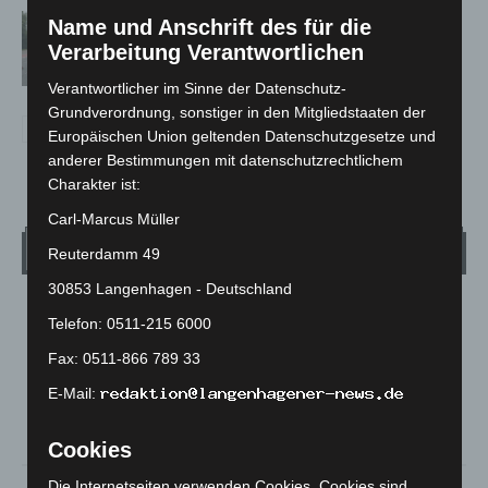
Hannover: Polizei stoppt 166
Name und Anschrift des für die
Trunkenheitsfahrten bei
Verarbeitung Verantwortlichen
Großkontrolle
Verantwortlicher im Sinne der Datenschutz-
Grundverordnung, sonstiger in den Mitgliedstaaten der
Europäischen Union geltenden Datenschutzgesetze und
anderer Bestimmungen mit datenschutzrechtlichem
Charakter ist:
Carl-Marcus Müller
Wetter
Reuterdamm 49
30853 Langenhagen - Deutschland
LANGENHAGEN
Telefon: 0511-215 6000
Überwiegend Bewölkt
Fax: 0511-866 789 33
°
15.5
°
C
13.9
E-Mail:
°
13.3
Cookies
90%
1m/s
84%
Die Internetseiten verwenden Cookies. Cookies sind