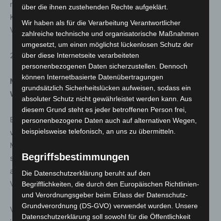
musikalischen Abend mit den hochvirtuosen
über die ihnen zustehenden Rechte aufgeklärt.
Kompositionen für Tasteninstrumente von J. S. Bach.
Wir haben als für die Verarbeitung Verantwortlicher
Veranstalter: Landeshauptstadt Hannover
zahlreiche technische und organisatorische Maßnahmen
umgesetzt, um einen möglichst lückenlosen Schutz der
28. Januar, 17.00 Uhr, Orangerie
über diese Internetseite verarbeiteten
personenbezogenen Daten sicherzustellen. Dennoch
können Internetbasierte Datenübertragungen
Markus Becker und Lutz Krajenski lassen musikalische
grundsätzlich Sicherheitslücken aufweisen, sodass ein
Welten aufeinandertreffen
absoluter Schutz nicht gewährleistet werden kann. Aus
diesem Grund steht es jeder betroffenen Person frei,
Eine musikalische Entdeckungsreise durch das Schaffen
personenbezogene Daten auch auf alternativen Wegen,
beispielsweise telefonisch, an uns zu übermitteln.
von J.S. Bach, ohne dabei Stevie Wonder, Thelonious
Monk und Van Morrisson aus dem Blick zu verlieren –
Begriffsbestimmungen
stilecht an einem Flügel und einem Fender Rhodes Piano
aus den 70er Jahren.
Die Datenschutzerklärung beruht auf den
Veranstalter: Landeshauptstadt Hannover
Begrifflichkeiten, die durch den Europäischen Richtlinien-
und Verordnungsgeber beim Erlass der Datenschutz-
Grundverordnung (DS-GVO) verwendet wurden. Unsere
Vorverkauf für Herrenhausen Barock: Vorverkaufskasse
Datenschutzerklärung soll sowohl für die Öffentlichkeit