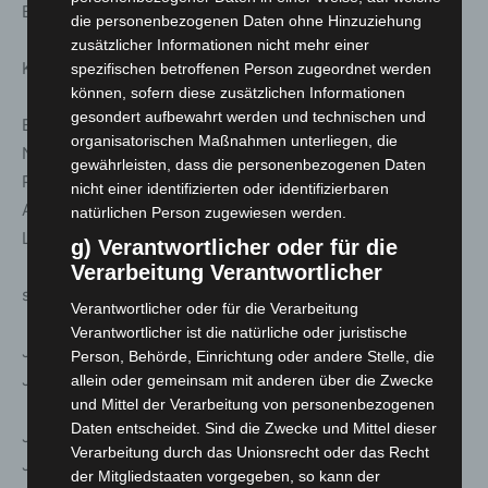
Berggarten 3,50 Euro/ermäßigt 1,50 Euro
die personenbezogenen Daten ohne Hinzuziehung
zusätzlicher Informationen nicht mehr einer
Kinder bis 12 Jahre frei
spezifischen betroffenen Person zugeordnet werden
können, sofern diese zusätzlichen Informationen
gesondert aufbewahrt werden und technischen und
Ermäßigungen für Gruppen ab 15 Personen, Inhaber
organisatorischen Maßnahmen unterliegen, die
Niedersachsenticket und Hannover Card, Hannover Aktiv
gewährleisten, dass die personenbezogenen Daten
Pass-Inhaber, Jugendliche, Schulklassen, Familien,
nicht einer identifizierten oder identifizierbaren
Auszubildende, Studierende, BFD-, FSJ-, FÖJ-, FWD-
natürlichen Person zugewiesen werden.
Leistende, Behinderte ab 50 GdB
g) Verantwortlicher oder für die
Verarbeitung Verantwortlicher
sowie ganzjährig:
Verantwortlicher oder für die Verarbeitung
Verantwortlicher ist die natürliche oder juristische
Jahreskarten Großer Garten/Berggarten 25,00 Euro,
Person, Behörde, Einrichtung oder andere Stelle, die
Jahreskarte ermäßigt 15,00 Euro
allein oder gemeinsam mit anderen über die Zwecke
und Mittel der Verarbeitung von personenbezogenen
Daten entscheidet. Sind die Zwecke und Mittel dieser
Jahreskarte Familien 1 Erw., Jugendl. 12-17 J. 40 Euro,
Verarbeitung durch das Unionsrecht oder das Recht
Jahreskarte Familien 2 Erw., Jugendl. 12-17 J. 65 Euro,
der Mitgliedstaaten vorgegeben, so kann der