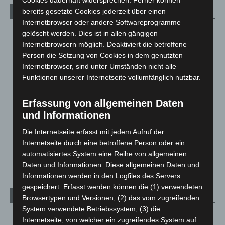
Cookies dauerhaft widersprechen. Ferner können
bereits gesetzte Cookies jederzeit über einen
Kategorien
Internetbrowser oder andere Softwareprogramme
Blaulicht
2.799
gelöscht werden. Dies ist in allen gängigen
Internetbrowsern möglich. Deaktiviert die betroffene
Corona-News
712
Person die Setzung von Cookies in dem genutzten
Hannover und Region
5.037
Internetbrowser, sind unter Umständen nicht alle
Funktionen unserer Internetseite vollumfänglich nutzbar.
Langenhagen und Ortsteile
3.250
Leserbriefe
1
Erfassung von allgemeinen Daten
Menschen
2
und Informationen
Über uns
1
Die Internetseite erfasst mit jedem Aufruf der
Veranstaltungen
1.887
Internetseite durch eine betroffene Person oder ein
Welt
1.270
automatisiertes System eine Reihe von allgemeinen
Daten und Informationen. Diese allgemeinen Daten und
Informationen werden in den Logfiles des Servers
gespeichert. Erfasst werden können die (1) verwendeten
Archiv
Browsertypen und Versionen, (2) das vom zugreifenden
System verwendete Betriebssystem, (3) die
August 2026
(12)
Internetseite, von welcher ein zugreifendes System auf