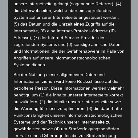
unsere Internetseite gelangt (sogenannte Referrer), (4)
Juli 2026
(73)
die Unterwebseiten, welche über ein zugreifendes
Juni 2026
(139)
System auf unserer Internetseite angesteuert werden,
Mai 2026
(99)
(5) das Datum und die Uhrzeit eines Zugriffs auf die
Internetseite, (6) eine Internet-Protokoll-Adresse (IP-
April 2026
(99)
Adresse), (7) der Internet-Service-Provider des
März 2026
(115)
zugreifenden Systems und (8) sonstige ähnliche Daten
Februar 2026
(109)
und Informationen, die der Gefahrenabwehr im Falle von
Angriffen auf unsere informationstechnologischen
Januar 2026
(122)
Systeme dienen.
Dezember 2025
(103)
Bei der Nutzung dieser allgemeinen Daten und
November 2025
(114)
Informationen ziehen wird keine Rückschlüsse auf die
Oktober 2025
(112)
betroffene Person. Diese Informationen werden vielmehr
benötigt, um (1) die Inhalte unserer Internetseite korrekt
September 2025
(93)
auszuliefern, (2) die Inhalte unserer Internetseite sowie
August 2025
(90)
die Werbung für diese zu optimieren, (3) die dauerhafte
Juli 2025
(90)
Funktionsfähigkeit unserer informationstechnologischen
Systeme und der Technik unserer Internetseite zu
Juni 2025
(103)
gewährleisten sowie (4) um Strafverfolgungsbehörden
Mai 2025
(112)
im Falle eines Cyberangriffes die zur Strafverfolgung