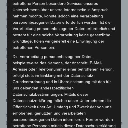
betroffene Person besondere Services unseres
einem Konzertprojekt in der Galerie zu Gast. Es erklingt
Unternehmens über unsere Internetseite in Anspruch
höfische Festmusik (etwa die Feuerwerksmusik von
nehmen möchte, könnte jedoch eine Verarbeitung
Georg Friedrich Händel und das Trompetenkonzert D-
personenbezogener Daten erforderlich werden. Ist die
Dur von Georg Phillip Telemann), die in Kontrast zu
Verarbeitung personenbezogener Daten erforderlich und
klagender Musik wie der Hamburger Trauermusik von
besteht für eine solche Verarbeitung keine gesetzliche
Telemann gesetzt wird. Das Programm wird von
Grundlage, holen wir generell eine Einwilligung der
betroffenen Person ein.
poetischen und szenischen Ausflügen rund um aktuelle
Fragen zu Lebensgenuss und Vergänglichkeit begleitet.
Die Verarbeitung personenbezogener Daten,
beispielsweise des Namens, der Anschrift, E-Mail-
Veranstalter: Landeshauptstadt Hannover in Kooperation
Adresse oder Telefonnummer einer betroffenen Person,
mit dem Gymnasium Goetheschule.
erfolgt stets im Einklang mit der Datenschutz-
Grundverordnung und in Übereinstimmung mit den für
27. Januar, 19.30 Uhr, Orangerie
uns geltenden landesspezifischen
Datenschutzbestimmungen. Mittels dieser
Bach 2-3-4 – Concerti für 2, 3 und 4 Klaviere
Datenschutzerklärung möchte unser Unternehmen die
Öffentlichkeit über Art, Umfang und Zweck der von uns
erhobenen, genutzten und verarbeiteten
Markus Becker, das Klavierduo und Ehepaar Schuch &
personenbezogenen Daten informieren. Ferner werden
Ensari sowie die Pianistin Josefa Schmidt gestalten einen
betroffene Personen mittels dieser Datenschutzerklärung