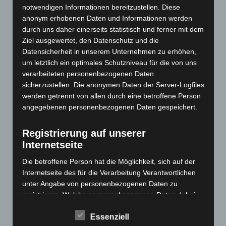
notwendigen Informationen bereitzustellen. Diese
April 2025
(88)
anonym erhobenen Daten und Informationen werden
März 2025
(111)
durch uns daher einerseits statistisch und ferner mit dem
Februar 2025
(96)
Ziel ausgewertet, den Datenschutz und die
Datensicherheit in unserem Unternehmen zu erhöhen,
Januar 2025
(88)
um letztlich ein optimales Schutzniveau für die von uns
Dezember 2024
(89)
verarbeiteten personenbezogenen Daten
November 2024
(94)
sicherzustellen. Die anonymen Daten der Server-Logfiles
werden getrennt von allen durch eine betroffene Person
Oktober 2024
(93)
angegebenen personenbezogenen Daten gespeichert.
September 2024
(112)
August 2024
(107)
Registrierung auf unserer
Internetseite
Juli 2024
(89)
Juni 2024
(107)
Die betroffene Person hat die Möglichkeit, sich auf der
Internetseite des für die Verarbeitung Verantwortlichen
Mai 2024
(149)
unter Angabe von personenbezogenen Daten zu
April 2024
(102)
registrieren. Welche personenbezogenen Daten dabei
März 2024
(103)
an den für die Verarbeitung Verantwortlichen übermittelt
Essenziell
werden, ergibt sich aus der jeweiligen Eingabemaske,
Februar 2024
(103)