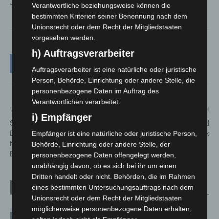
Jahreskarte Hausmarke 12,50 Euro
Verantwortliche beziehungsweise können die
bestimmten Kriterien seiner Benennung nach dem
Unionsrecht oder dem Recht der Mitgliedstaaten
vorgesehen werden.
h) Auftragsverarbeiter
Auftragsverarbeiter ist eine natürliche oder juristische
Person, Behörde, Einrichtung oder andere Stelle, die
personenbezogene Daten im Auftrag des
Verantwortlichen verarbeitet.
Vorheriger Artikel
Nächster Artikel
i) Empfänger
Sturmtief Zoltan und
Regelungen zum Verkauf und
Dauerregen: THW-Kräfte in
Abbrennen von Kleinfeuerwerk
Empfänger ist eine natürliche oder juristische Person,
Niedersachsen und Bremen im
Behörde, Einrichtung oder andere Stelle, der
Einsatz
personenbezogene Daten offengelegt werden,
unabhängig davon, ob es sich bei ihr um einen
Dritten handelt oder nicht. Behörden, die im Rahmen
eines bestimmten Untersuchungsauftrags nach dem
Verwandte Artikel
Mehr vom Autor
Unionsrecht oder dem Recht der Mitgliedstaaten
möglicherweise personenbezogene Daten erhalten,
Niedersachsen: Feuerwehrkräfte