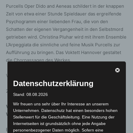
Purcells Oper Dido and Aeneas schildert in der knappen
Zeit von etwa einer Stunde Spieldauer das ergreifende
Psychogramm einer liebenden Frau, die von den
Schatten der eigenen Vergangenheit in den Selbstmord
getrieben wird. Christina Pluhar wird mit ihrem Ensemble
L’Arpeggiata die sinnliche und feine Musik Purcells zur
Aufführung zu bringen. Das Voktett Hannover gestaltet
die Chorpassagen des Werkes.
Veranstalter: Landeshauptstadt Hannover
Datenschutzerklärung
21. Januar, 17.00 Uhr, Galerie
Stand: 08.08.2026
Wir freuen uns sehr über Ihr Interesse an unserem
Vanitas & Carpe Diem: Eine Begegnung von Klang und
Unternehmen. Datenschutz hat einen besonders hohen
Wort
Stellenwert für die Geschäftsleitung. Eine Nutzung der
Internetseiten ist grundsätzlich ohne jede Angabe
Erstmals ist das Gymnasium Goetheschule Hannover mit
personenbezogener Daten möglich. Sofern eine