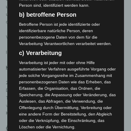
Person sind, identifiziert werden kann.
unterschiedlichster Couleur in den Wald und die
unberührte Wildnis zurück. Eine akrobatische Reise in
b) betroffene Person
die Natur als Regulativ der Neuzeit.
Betroffene Person ist jede identifizierte oder
identifizierbare natürliche Person, deren
Veranstalter: GOP Varieté-Theater & Kleines Fest
personenbezogene Daten von dem für die
Verarbeitung Verantwortlichen verarbeitet werden.
Informationen und Tickets unter
www.variete.de
c) Verarbeitung
Verarbeitung ist jeder mit oder ohne Hilfe
Konzert der Kammermusik-Gemeinde
automatisierter Verfahren ausgeführte Vorgang oder
jede solche Vorgangsreihe im Zusammenhang mit
personenbezogenen Daten wie das Erheben, das
26. Januar, 19.30 Uhr, Galerie
Erfassen, die Organisation, das Ordnen, die
Doric String Quartet
Speicherung, die Anpassung oder Veränderung, das
Tickets: 10 / 20 / 30 / 40 / 45 Euro, weitere Infos unter
Auslesen, das Abfragen, die Verwendung, die
www.kammermusik-hannover.de
. Veranstalter:
Offenlegung durch Übermittlung, Verbreitung oder
Kammermusik-Gemeinde e.V.
eine andere Form der Bereitstellung, den Abgleich
oder die Verknüpfung, die Einschränkung, das
Löschen oder die Vernichtung.
Öffnungszeiten und Eintrittspreise in den Herrenhäuser