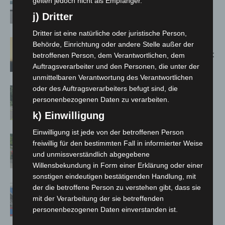
gelten jedoch nicht als Empfänger.
kehren nach Waldbrandeinsatz aus
j) Dritter
Spanien zurück
Dritter ist eine natürliche oder juristische Person,
Hannover: Erste Tigermücken-
Behörde, Einrichtung oder andere Stelle außer der
Population in Niedersachsen entdeckt
betroffenen Person, dem Verantwortlichen, dem
Auftragsverarbeiter und den Personen, die unter der
unmittelbaren Verantwortung des Verantwortlichen
oder des Auftragsverarbeiters befugt sind, die
Brand im „Haus der Begegnung“ in
personenbezogenen Daten zu verarbeiten.
Neuwarmbüchen schnell eingedämmt
k) Einwilligung
Einwilligung ist jede von der betroffenen Person
Region Hannover: 21 neue
freiwillig für den bestimmten Fall in informierter Weise
Notfallsanitäter starten beim Roten
und unmissverständlich abgegebene
Kreuz
Willensbekundung in Form einer Erklärung oder einer
sonstigen eindeutigen bestätigenden Handlung, mit
Mann läuft mit Hockeyschläger über
der die betroffene Person zu verstehen gibt, dass sie
A7 – Polizei sucht Zeugen
mit der Verarbeitung der sie betreffenden
personenbezogenen Daten einverstanden ist.