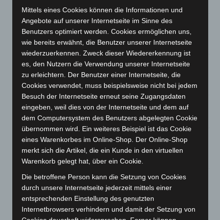
6. August 2026
Mittels eines Cookies können die Informationen und
Angebote auf unserer Internetseite im Sinne des
Region Hannover: 21 neue Notfallsanitäter starten beim
Benutzers optimiert werden. Cookies ermöglichen uns,
Roten Kreuz
wie bereits erwähnt, die Benutzer unserer Internetseite
5. August 2026
wiederzuerkennen. Zweck dieser Wiedererkennung ist
Mann läuft mit Hockeyschläger über A7 – Polizei sucht
es, den Nutzern die Verwendung unserer Internetseite
Zeugen
zu erleichtern. Der Benutzer einer Internetseite, die
5. August 2026
Cookies verwendet, muss beispielsweise nicht bei jedem
Besuch der Internetseite erneut seine Zugangsdaten
Celle: Mensch stirbt bei Bagger-Unfall auf Baustelle
eingeben, weil dies von der Internetseite und dem auf
5. August 2026
dem Computersystem des Benutzers abgelegten Cookie
übernommen wird. Ein weiteres Beispiel ist das Cookie
Gasleitung bei McDonald’s-Umbau in Langenhagen
eines Warenkorbes im Online-Shop. Der Online-Shop
beschädigt
merkt sich die Artikel, die ein Kunde in den virtuellen
5. August 2026
Warenkorb gelegt hat, über ein Cookie.
Die betroffene Person kann die Setzung von Cookies
Anklage nach Abschaltung von „Archetyp Market“ erhoben
durch unsere Internetseite jederzeit mittels einer
3. August 2026
entsprechenden Einstellung des genutzten
Internetbrowsers verhindern und damit der Setzung von