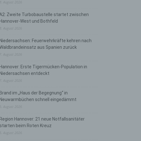
8. August 2026
A2: Zweite Turbobaustelle startet zwischen
Hannover-West und Bothfeld
8. August 2026
Niedersachsen: Feuerwehrkräfte kehren nach
Waldbrandeinsatz aus Spanien zurück
7. August 2026
Hannover: Erste Tigermücken-Population in
Niedersachsen entdeckt
7. August 2026
Brand im „Haus der Begegnung“ in
Neuwarmbüchen schnell eingedämmt
6. August 2026
Region Hannover: 21 neue Notfallsanitäter
starten beim Roten Kreuz
5. August 2026