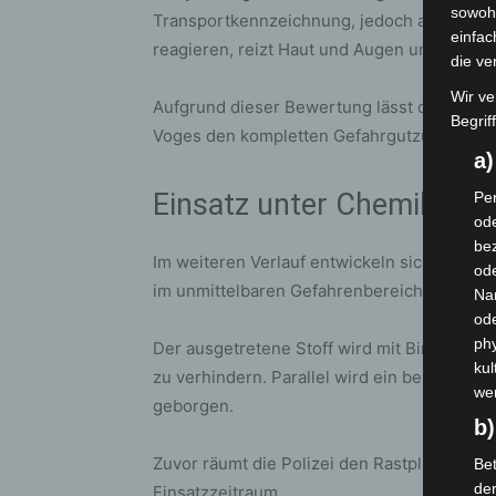
sowohl
Transportkennzeichnung, jedoch als gefährl
einfac
reagieren, reizt Haut und Augen und steht 
die ve
Wir ve
Aufgrund dieser Bewertung lässt der Einsa
Begrif
Voges den kompletten Gefahrgutzug der Re
a
Einsatz unter Chemikalie
Per
ode
bez
Im weiteren Verlauf entwickeln sich umfan
ode
im unmittelbaren Gefahrenbereich ausschli
Na
od
phy
Der ausgetretene Stoff wird mit Bindemitte
kul
zu verhindern. Parallel wird ein beschädig
we
geborgen.
b)
Zuvor räumt die Polizei den Rastplatz weit
Bet
de
Einsatzzeitraum.