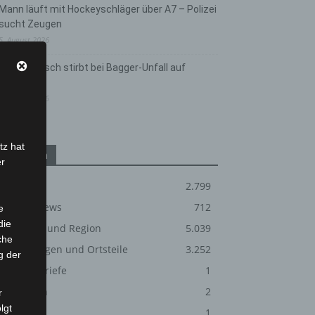
Mann läuft mit Hockeyschläger über A7 – Polizei
sucht Zeugen
5. August 2026
Celle: Mensch stirbt bei Bagger-Unfall auf
Baustelle
5. August 2026
tz hat
Kategorien
er
Blaulicht
2.799
Corona-News
712
e
die
Hannover und Region
5.039
che
Langenhagen und Ortsteile
3.252
g der
Leserbriefe
1
Menschen
2
r
lgt
Über uns
1