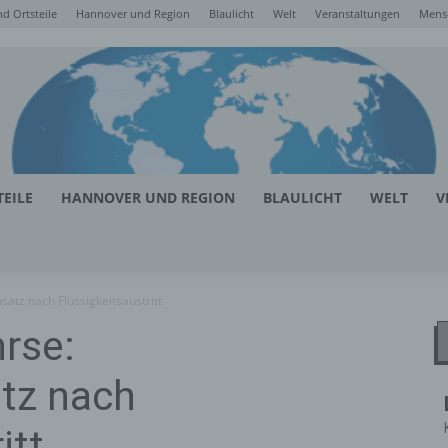
d Ortsteile
Hannover und Region
Blaulicht
Welt
Veranstaltungen
Mens
EILE
HANNOVER UND REGION
BLAULICHT
WELT
V
satz nach Flüssigkeitsaustritt
rse:
atz nach
itt