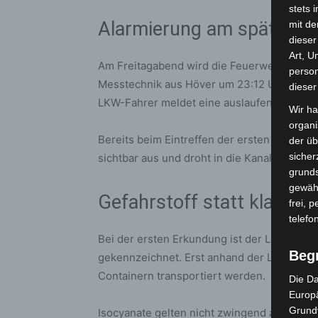
stets 
Alarmierung am späten A
mit de
dieser
Art, U
Am Freitagabend wird die Feuerwehr Häm
person
Messtechnik aus Höver um 23:12 Uhr zum Ra
dieser
LKW-Fahrer meldet eine auslaufende Flüssi
Wir ha
organ
Bereits beim Eintreffen der ersten Einsatzkrä
der üb
sicher
sichtbar aus und droht in die Kanalisation z
grunds
gewähr
Gefahrstoff statt klassi
frei, 
telefo
Bei der ersten Erkundung ist der LKW nich
Beg
gekennzeichnet. Erst anhand der Ladepapier
Containern transportiert werden.
Die Da
Europä
Grund
Isocyanate gelten nicht zwingend als klass