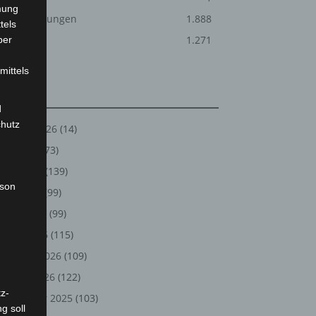
mung
Veranstaltungen
1.888
tels
Welt
1.271
ber
mittels
Archiv
d
chutz
August 2026
(14)
Juli 2026
(73)
Juni 2026
(139)
rson
Mai 2026
(99)
April 2026
(99)
März 2026
(115)
Februar 2026
(109)
Januar 2026
(122)
z-
Dezember 2025
(103)
g soll