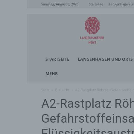
Samstag, August 8, 2026
Startseite
Langenhagen un
Langenhagener
News
STARTSEITE
LANGENHAGEN UND ORTST
MEHR
Start
Blaulicht
A2-Rastplatz Röhrse: Gefahrstoffein
A2-Rastplatz Röh
Gefahrstoffeins
Flüssigkeitsaustr