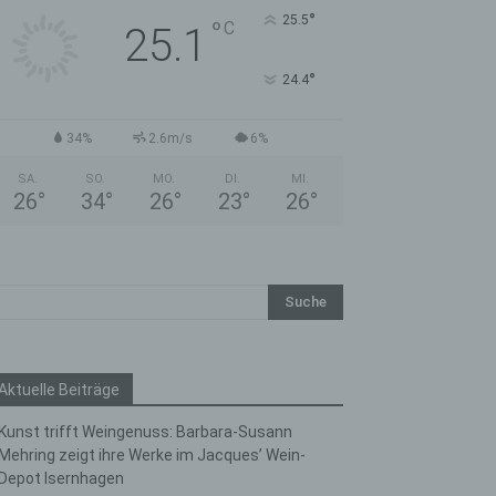
°
25.5
°
C
25.1
°
24.4
34%
2.6m/s
6%
SA.
SO.
MO.
DI.
MI.
26
°
34
°
26
°
23
°
26
°
Aktuelle Beiträge
Kunst trifft Weingenuss: Barbara-Susann
Mehring zeigt ihre Werke im Jacques’ Wein-
Depot Isernhagen