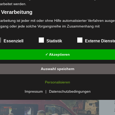
arbeitet werden.
 Verarbeitung
age
arbeitung ist jeder mit oder ohne Hilfe automatisierter Verfahren ausge
rgang oder jede solche Vorgangsreihe im Zusammenhang mit
ront über die Einsatzstelle. Durch den einsetzenden
rsonenbezogenen Daten wie das Erheben, das Erfassen, die Organisat
 eine Reaktion mit dem ausgetretenen Stoff und eine
s Ordnen, die Speicherung, die Anpassung oder Veränderung, das Aus
Essenziell
Statistik
Externe Dienst
 Abfragen, die Verwendung, die Offenlegung durch Übermittlung, Verb
r eine andere Form der Bereitstellung, den Abgleich oder die Verknüp
✓ Akzeptieren
 Einschränkung, das Löschen oder die Vernichtung.
kann dieses Szenario verhindert werden.
) Einschränkung der Verarbeitung
Auswahl speichern
1
von 6
schränkung der Verarbeitung ist die Markierung gespeicherter
sonenbezogener Daten mit dem Ziel, ihre künftige Verarbeitung
Personalisieren
nzuschränken.
 Profiling
Impressum
|
Datenschutzbedingungen
filing ist jede Art der automatisierten Verarbeitung personenbezogener
ten, die darin besteht, dass diese personenbezogenen Daten verwend
den, um bestimmte persönliche Aspekte, die sich auf eine natürliche 