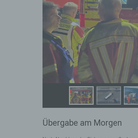
bez
wir
Zuv
Pe
f
Ps
We
zus
zu
au
unt
ide
g)
Ve
Ver
ode
Übergabe am Morgen
ge
pe
Ver