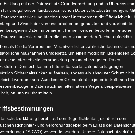
im Einklang mit der Datenschutz-Grundverordnung und in Übereinstim
bend
n für uns geltenden landesspezifischen Datenschutzbestimmungen. Mit
 Datenschutzerklärung möchte unser Unternehmen die Öffentlichkeit ü
mfang und Zweck der von uns erhobenen, genutzten und verarbeiteten
elerwald gemeinsam mit dem Gerätewagen-
enbezogenen Daten informieren. Ferner werden betroffene Personen 
stplatz Röhrse Süd an der Autobahn 2 alarmiert. Ein
 Datenschutzerklärung über die ihnen zustehenden Rechte aufgeklärt.
gkeit an seinem abgestellten Fahrzeug.
ben als für die Verarbeitung Verantwortlicher zahlreiche technische un
isatorische Maßnahmen umgesetzt, um einen möglichst lückenlosen S
fte bestätigt sich die Lage. Die Flüssigkeit tritt
er diese Internetseite verarbeiteten personenbezogenen Daten
zustellen. Dennoch können Internetbasierte Datenübertragungen
u gelangen.
ätzlich Sicherheitslücken aufweisen, sodass ein absoluter Schutz nicht
leistet werden kann. Aus diesem Grund steht es jeder betroffenen Pe
schem Gefahrgut
personenbezogene Daten auch auf alternativen Wegen, beispielsweise
nisch, an uns zu übermitteln.
t mit Gefahrguttafeln oder UN-Nummern
riffsbestimmungen
e wird deutlich, dass Isocyanate in sogenannten IBC-
tenschutzerklärung beruht auf den Begrifflichkeiten, die durch den
ischen Richtlinien- und Verordnungsgeber beim Erlass der Datenschut
verordnung (DS-GVO) verwendet wurden. Unsere Datenschutzerklärun
isches Gefahrgut im Sinne der