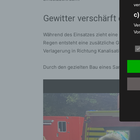
ver
c)
Gewitter verschärft die L
Ver
Vo
Während des Einsatzes zieht eine Gewitterf
pe
Regen entsteht eine zusätzliche Gefahr, da
da
Verlagerung in Richtung Kanalisation droht.
das
ode
die
Durch den gezielten Bau eines Sanddamms 
d
Ein
per
ei
e)
Pro
Da
wer