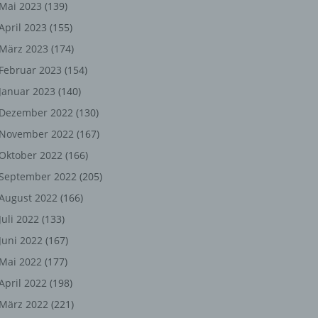
ng,
Mai 2023
(139)
April 2023
(155)
chen
März 2023
(174)
Februar 2023
(154)
Januar 2023
(140)
er
Dezember 2022
(130)
son
November 2022
(167)
ondert
Oktober 2022
(166)
einer
September 2022
(205)
Einsatzst
n.
August 2022
(166)
Juli 2022
(133)
Juni 2022
(167)
he
Mai 2022
(177)
n oder
April 2022
(198)
r
März 2022
(221)