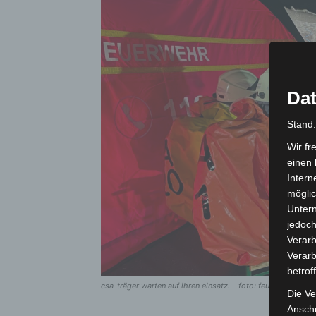
Dat
Stand
Wir fr
einen 
Intern
möglic
Unter
jedoch
Verarb
Verarb
betrof
csa-träger warten auf ihren einsatz. – foto: feuerwehr lehrt
Die Ve
Anschr