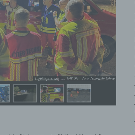
iehen, zu bewerten, insbesondere, um Aspekte bezüglich Arbeitsleistu
tschaftlicher Lage, Gesundheit, persönlicher Vorlieben, Interessen,
erlässigkeit, Verhalten, Aufenthaltsort oder Ortswechsel dieser natürli
rson zu analysieren oder vorherzusagen.
) Pseudonymisierung
eudonymisierung ist die Verarbeitung personenbezogener Daten in ein
ise, auf welche die personenbezogenen Daten ohne Hinzuziehung
ätzlicher Informationen nicht mehr einer spezifischen betroffenen Per
geordnet werden können, sofern diese zusätzlichen Informationen ges
fbewahrt werden und technischen und organisatorischen Maßnahmen
erliegen, die gewährleisten, dass die personenbezogenen Daten nicht 
Lagebesprechung um 1:45 Uhr. - Foto: Feuerwehr Lehrte
ntifizierten oder identifizierbaren natürlichen Person zugewiesen werde
 Verantwortlicher oder für die Verarbeitung
rantwortlicher
antwortlicher oder für die Verarbeitung Verantwortlicher ist die natürlic
r juristische Person, Behörde, Einrichtung oder andere Stelle, die allei
meinsam mit anderen über die Zwecke und Mittel der Verarbeitung von
rsonenbezogenen Daten entscheidet. Sind die Zwecke und Mittel diese
arbeitung durch das Unionsrecht oder das Recht der Mitgliedstaaten