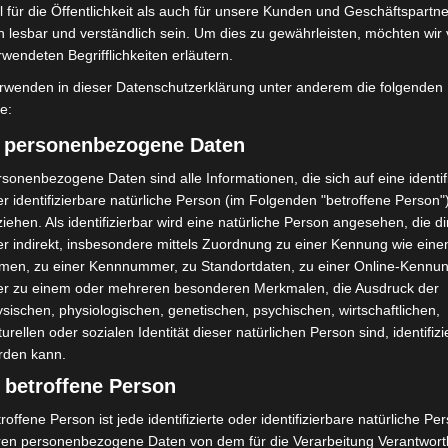
 für die Öffentlichkeit als auch für unsere Kunden und Geschäftspartne
icher Gefahrstoff. Der Stoff kann mit Wasser
h lesbar und verständlich sein. Um dies zu gewährleisten, möchten wir
zudem im Verdacht, krebserregend zu sein.
rwendeten Begrifflichkeiten erläutern.
rwenden in dieser Datenschutzerklärung unter anderem die folgenden
tzleiter gemeinsam mit Stadtbrandmeister Hendrik
fe:
gion Hannover Ost nachalarmieren.
) personenbezogene Daten
nschutz
sonenbezogene Daten sind alle Informationen, die sich auf eine identifi
r identifizierbare natürliche Person (im Folgenden "betroffene Person"
iehen. Als identifizierbar wird eine natürliche Person angesehen, die di
greiche Sicherungsmaßnahmen. Einsatzkräfte arbeiten
r indirekt, insbesondere mittels Zuordnung zu einer Kennung wie ein
eßlich unter Chemikalienschutzanzügen.
men, zu einer Kennnummer, zu Standortdaten, zu einer Online-Kennu
er zu einem oder mehreren besonderen Merkmalen, die Ausdruck der
sischen, physiologischen, genetischen, psychischen, wirtschaftlichen,
ln und Sand abgestreut, um eine weitere Ausbreitung
turellen oder sozialen Identität dieser natürlichen Person sind, identifizi
ter IBC-Container mithilfe eines Radladers des THW
rden kann.
 betroffene Person
gehend und sperrt die Anlage für den gesamten
roffene Person ist jede identifizierte oder identifizierbare natürliche Pe
ren personenbezogene Daten von dem für die Verarbeitung Verantwort