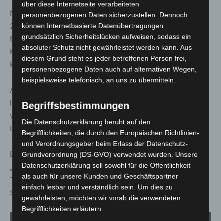
über diese Internetseite verarbeiteten
Neben den Mitmach-Exponaten bietet die IdeenExpo
personenbezogenen Daten sicherzustellen. Dennoch
2026 ein umfangreiches Bühnenprogramm. Zum
können Internetbasierte Datenübertragungen
grundsätzlich Sicherheitslücken aufweisen, sodass ein
Eröffnungsabend sorgten die Gewinner des IdeenExpo
absoluter Schutz nicht gewährleistet werden kann. Aus
Bandcontests 4hugs aus Elze, Gregor Hägele sowie die
diesem Grund steht es jeder betroffenen Person frei,
Band SDP für Festivalstimmung.
personenbezogene Daten auch auf alternativen Wegen,
beispielsweise telefonisch, an uns zu übermitteln.
Am zweiten Konzertabend, dem 27. Juni, stehen
lönneberger, Lori und Zartmann auf der Bühne. Ergänzt
Begriffsbestimmungen
wird das Programm durch Wissenschaftsshows, Talks,
Die Datenschutzerklärung beruht auf den
Live-Experimente und Challenges.
Begrifflichkeiten, die durch den Europäischen Richtlinien-
und Verordnungsgeber beim Erlass der Datenschutz-
Ein weiterer Programmhöhepunkt ist die Show
Grundverordnung (DS-GVO) verwendet wurden. Unsere
Datenschutzerklärung soll sowohl für die Öffentlichkeit
„WissenLIVE“ von Jacob Beautemps. Zudem lädt das
als auch für unsere Kunden und Geschäftspartner
Talkformat „DeepTalk mit…“, moderiert von Tarkan Bagci,
einfach lesbar und verständlich sein. Um dies zu
Salwa Houmsi und Levi Penell, zum Austausch ein.
gewährleisten, möchten wir vorab die verwendeten
Begrifflichkeiten erläutern.