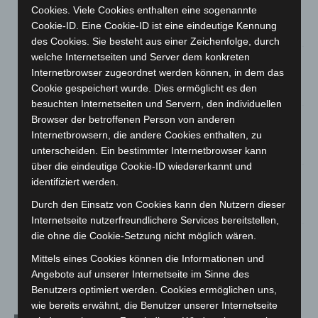
Niedersachsen: Feuerwehrkräfte kehren nach
Cookies. Viele Cookies enthalten eine sogenannte
Waldbrandeinsatz aus Spanien zurück
Cookie-ID. Eine Cookie-ID ist eine eindeutige Kennung
7. August 2026
des Cookies. Sie besteht aus einer Zeichenfolge, durch
welche Internetseiten und Server dem konkreten
Hannover: Erste Tigermücken-Population in Niedersachsen
Internetbrowser zugeordnet werden können, in dem das
entdeckt
Cookie gespeichert wurde. Dies ermöglicht es den
7. August 2026
besuchten Internetseiten und Servern, den individuellen
Brand im „Haus der Begegnung“ in Neuwarmbüchen schnell
Browser der betroffenen Person von anderen
eingedämmt
Internetbrowsern, die andere Cookies enthalten, zu
6. August 2026
unterscheiden. Ein bestimmter Internetbrowser kann
über die eindeutige Cookie-ID wiedererkannt und
Region Hannover: 21 neue Notfallsanitäter starten beim
identifiziert werden.
Roten Kreuz
Durch den Einsatz von Cookies kann den Nutzern dieser
5. August 2026
Internetseite nutzerfreundlichere Services bereitstellen,
die ohne die Cookie-Setzung nicht möglich wären.
Mann läuft mit Hockeyschläger über A7 – Polizei sucht
Zeugen
Mittels eines Cookies können die Informationen und
5. August 2026
Angebote auf unserer Internetseite im Sinne des
Benutzers optimiert werden. Cookies ermöglichen uns,
wie bereits erwähnt, die Benutzer unserer Internetseite