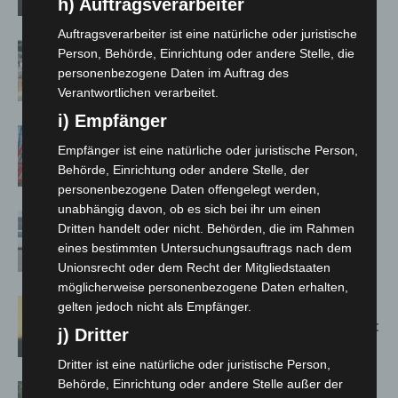
h) Auftragsverarbeiter
Auftragsverarbeiter ist eine natürliche oder juristische
Kunst trifft Weingenuss: Barbara-
Person, Behörde, Einrichtung oder andere Stelle, die
Susann Mehring zeigt ihre Werke im
personenbezogene Daten im Auftrag des
Jacques’ Wein-Depot Isernhagen
Verantwortlichen verarbeitet.
i) Empfänger
A2: Zweite Turbobaustelle startet
Empfänger ist eine natürliche oder juristische Person,
zwischen Hannover-West und
Behörde, Einrichtung oder andere Stelle, der
Bothfeld
personenbezogene Daten offengelegt werden,
unabhängig davon, ob es sich bei ihr um einen
Niedersachsen: Feuerwehrkräfte
Dritten handelt oder nicht. Behörden, die im Rahmen
kehren nach Waldbrandeinsatz aus
eines bestimmten Untersuchungsauftrags nach dem
Spanien zurück
Unionsrecht oder dem Recht der Mitgliedstaaten
möglicherweise personenbezogene Daten erhalten,
Hannover: Erste Tigermücken-
gelten jedoch nicht als Empfänger.
Population in Niedersachsen entdeckt
j) Dritter
Dritter ist eine natürliche oder juristische Person,
Behörde, Einrichtung oder andere Stelle außer der
Brand im „Haus der Begegnung“ in