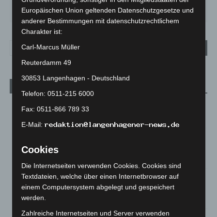
MO.
DI.
MI.
DO.
FR.
27
°
25
°
26
°
30
°
34
°
Europäischen Union geltenden Datenschutzgesetze und
anderer Bestimmungen mit datenschutzrechtlichem
Charakter ist:
Carl-Marcus Müller
Reuterdamm 49
30853 Langenhagen - Deutschland
Aktuelle Beiträge
Telefon: 0511-215 6000
M’era Luna 2026: 25.000 Fans feiern in Hildesheim
Fax: 0511-866 789 33
10. August 2026
E-Mail:
Kunst trifft Weingenuss: Barbara-Susann Mehring zeigt ihre
Werke im Jacques’ Wein-Depot Isernhagen
Cookies
8. August 2026
Die Internetseiten verwenden Cookies. Cookies sind
Textdateien, welche über einen Internetbrowser auf
A2: Zweite Turbobaustelle startet zwischen Hannover-West
einem Computersystem abgelegt und gespeichert
und Bothfeld
werden.
8. August 2026
Zahlreiche Internetseiten und Server verwenden