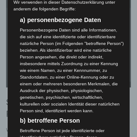
1
von 13
Wir verwenden in dieser Datenschutzerklärung unter
anderem die folgenden Begriffe:
a) personenbezogene Daten
Personenbezogene Daten sind alle Informationen,
die sich auf eine identifizierte oder identifizierbare
natürliche Person (im Folgenden "betroffene Person")
beziehen. Als identifizierbar wird eine natürliche
Person angesehen, die direkt oder indirekt,
insbesondere mittels Zuordnung zu einer Kennung
wie einem Namen, zu einer Kennnummer, zu
Standortdaten, zu einer Online-Kennung oder zu
einem oder mehreren besonderen Merkmalen, die
IdeenExpo 2026. - © Carl-Marcus Müller / LGHNews
Ausdruck der physischen, physiologischen,
genetischen, psychischen, wirtschaftlichen,
Social-Media-Stars und digitale
kulturellen oder sozialen Identität dieser natürlichen
Person sind, identifiziert werden kann.
Reichweite
b) betroffene Person
Während der gesamten Veranstaltungsdauer sind
Betroffene Person ist jede identifizierte oder