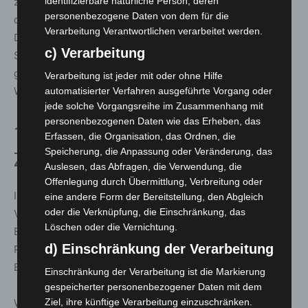
zahlreiche bekannte Social-Media-Persönlichkeiten auf
identifizierbare natürliche Person, deren
personenbezogene Daten von dem für die
dem Gelände unterwegs. Dazu zählen unter anderem
Verarbeitung Verantwortlichen verarbeitet werden.
Doc Felix, Emir Bayrak, Shirli, Rewinside, Laserluca,
c) Verarbeitung
SelfieSandra, Reeze, Salma und Marvin Wildhage. Sie
geben ihren Communities Einblicke in Technik,
Verarbeitung ist jeder mit oder ohne Hilfe
Wissenschaft und das Festivalgeschehen.
automatisierter Verfahren ausgeführte Vorgang oder
jede solche Vorgangsreihe im Zusammenhang mit
personenbezogenen Daten wie das Erheben, das
14 Themenbereiche für
Erfassen, die Organisation, das Ordnen, die
Speicherung, die Anpassung oder Veränderung, das
Zukunftstechnologien
Auslesen, das Abfragen, die Verwendung, die
Offenlegung durch Übermittlung, Verbreitung oder
In 14 Themenbereichen zeigt die IdeenExpo 2026 die
eine andere Form der Bereitstellung, den Abgleich
oder die Verknüpfung, die Einschränkung, das
Vielfalt technischer und naturwissenschaftlicher
Löschen oder die Vernichtung.
Berufsfelder. Dazu gehören unter anderem die
d) Einschränkung der Verarbeitung
ProduktionsArena, die MobilitätsMeile, AeroSpace, das
EnergieFeld und PlanetNachhaltigkeit.
Einschränkung der Verarbeitung ist die Markierung
gespeicherter personenbezogener Daten mit dem
Weitere Bereiche wie LifeScienceArea, MediaLab,
Ziel, ihre künftige Verarbeitung einzuschränken.