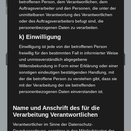
betroffenen Person, dem Verantwortlichen, dem
Neuwarmbüchen schnell eingedämmt
Auftragsverarbeiter und den Personen, die unter der
unmittelbaren Verantwortung des Verantwortlichen
oder des Auftragsverarbeiters befugt sind, die
personenbezogenen Daten zu verarbeiten.
k) Einwilligung
Einwilligung ist jede von der betroffenen Person
freiwillig für den bestimmten Fall in informierter Weise
Wetter
und unmissverständlich abgegebene
Willensbekundung in Form einer Erklärung oder einer
sonstigen eindeutigen bestätigenden Handlung, mit
LANGENHAGEN
der die betroffene Person zu verstehen gibt, dass sie
Bedeckt
mit der Verarbeitung der sie betreffenden
personenbezogenen Daten einverstanden ist.
°
28.3
°
C
25.6
°
24.9
Name und Anschrift des für die
Verarbeitung Verantwortlichen
41%
5.8m/s
88%
Verantwortlicher im Sinne der Datenschutz-
Grundverordnung, sonstiger in den Mitgliedstaaten der