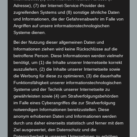
April 2025
(88)
Adresse), (7) der Internet-Service-Provider des
März 2025
(111)
zugreifenden Systems und (8) sonstige ähnliche Daten
Februar 2025
(96)
und Informationen, die der Gefahrenabwehr im Falle von
Angriffen auf unsere informationstechnologischen
Januar 2025
(88)
Systeme dienen.
Dezember 2024
(89)
Bei der Nutzung dieser allgemeinen Daten und
November 2024
(94)
Informationen ziehen wird keine Rückschlüsse auf die
Oktober 2024
(93)
betroffene Person. Diese Informationen werden vielmehr
benötigt, um (1) die Inhalte unserer Internetseite korrekt
September 2024
(112)
auszuliefern, (2) die Inhalte unserer Internetseite sowie
August 2024
(107)
die Werbung für diese zu optimieren, (3) die dauerhafte
Funktionsfähigkeit unserer informationstechnologischen
Juli 2024
(89)
Systeme und der Technik unserer Internetseite zu
Juni 2024
(107)
gewährleisten sowie (4) um Strafverfolgungsbehörden
Mai 2024
(149)
im Falle eines Cyberangriffes die zur Strafverfolgung
notwendigen Informationen bereitzustellen. Diese
April 2024
(102)
anonym erhobenen Daten und Informationen werden
März 2024
(103)
durch uns daher einerseits statistisch und ferner mit dem
Februar 2024
(103)
Ziel ausgewertet, den Datenschutz und die
Datensicherheit in unserem Unternehmen zu erhöhen,