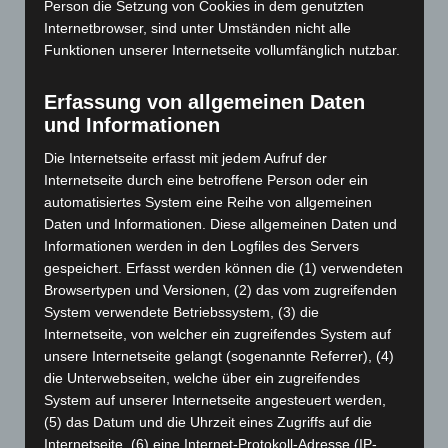
Juli 2026
(73)
Person die Setzung von Cookies in dem genutzten
Internetbrowser, sind unter Umständen nicht alle
Juni 2026
(139)
Funktionen unserer Internetseite vollumfänglich nutzbar.
Mai 2026
(99)
April 2026
(99)
Erfassung von allgemeinen Daten
März 2026
(115)
und Informationen
Februar 2026
(109)
Die Internetseite erfasst mit jedem Aufruf der
Januar 2026
(122)
Internetseite durch eine betroffene Person oder ein
automatisiertes System eine Reihe von allgemeinen
Dezember 2025
(103)
Daten und Informationen. Diese allgemeinen Daten und
November 2025
(114)
Informationen werden in den Logfiles des Servers
gespeichert. Erfasst werden können die (1) verwendeten
Oktober 2025
(112)
Browsertypen und Versionen, (2) das vom zugreifenden
September 2025
(93)
System verwendete Betriebssystem, (3) die
August 2025
(90)
Internetseite, von welcher ein zugreifendes System auf
unsere Internetseite gelangt (sogenannte Referrer), (4)
Juli 2025
(90)
die Unterwebseiten, welche über ein zugreifendes
Juni 2025
(103)
System auf unserer Internetseite angesteuert werden,
Mai 2025
(112)
(5) das Datum und die Uhrzeit eines Zugriffs auf die
Internetseite, (6) eine Internet-Protokoll-Adresse (IP-