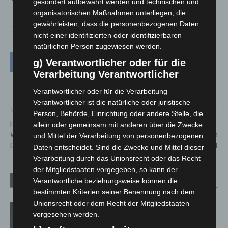
gesondert aufbewahrt werden und technischen und
organisatorischen Maßnahmen unterliegen, die
gewährleisten, dass die personenbezogenen Daten
nicht einer identifizierten oder identifizierbaren
natürlichen Person zugewiesen werden.
g) Verantwortlicher oder für die
Verarbeitung Verantwortlicher
Verantwortlicher oder für die Verarbeitung
Verantwortlicher ist die natürliche oder juristische
Vorheriger Artikel
Nächster Artikel
Person, Behörde, Einrichtung oder andere Stelle, die
Hannover-Kirchrode:
A2-Rastplatz Röhrse:
allein oder gemeinsam mit anderen über die Zwecke
Wohnungsbrand greift auf
Gefahrstoffeinsatz nach
und Mittel der Verarbeitung von personenbezogenen
Dachstuhl über
Flüssigkeitsaustritt
Daten entscheidet. Sind die Zwecke und Mittel dieser
Verarbeitung durch das Unionsrecht oder das Recht
der Mitgliedstaaten vorgegeben, so kann der
Verantwortliche beziehungsweise können die
Verwandte Artikel
Mehr vom Autor
bestimmten Kriterien seiner Benennung nach dem
Unionsrecht oder dem Recht der Mitgliedstaaten
M’era Luna 2026: 25.000 Fans feiern in
vorgesehen werden.
Hildesheim