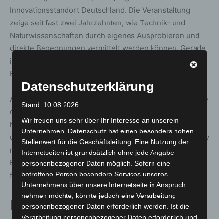
Innovationsstandort Deutschland. Die Veranstaltung
zeige seit fast zwei Jahrzehnten, wie Technik- und
Naturwissenschaften durch eigenes Ausprobieren und
direkte Begegnungen vermittelt werden können. Gerade
in Zeiten des Wandels sei es wichtig, Neugier,
Begeisterung und Zuversicht zu fördern.
Datenschutzerklärung
Auch Bundesbildungsministerin Karin Prien hob die Rolle
Stand: 10.08.2026
der IdeenExpo für eine moderne Berufsorientierung
Wir freuen uns sehr über Ihr Interesse an unserem
hervor. MINT-Bildung vermittle zentrale Kompetenzen,
Unternehmen. Datenschutz hat einen besonders hohen
um technologische Entwicklungen zu verstehen und aktiv
Stellenwert für die Geschäftsleitung. Eine Nutzung der
mitzugestalten. Die IdeenExpo ermögliche eine
Internetseiten ist grundsätzlich ohne jede Angabe
Berufswahl frei von Klischees und eröffne Perspektiven
personenbezogener Daten möglich. Sofern eine
betroffene Person besondere Services unseres
für Kinder, Jugendliche und junge Erwachsene.
Unternehmens über unsere Internetseite in Anspruch
nehmen möchte, könnte jedoch eine Verarbeitung
Bedeutung für Niedersachsen
personenbezogener Daten erforderlich werden. Ist die
Verarbeitung personenbezogener Daten erforderlich und