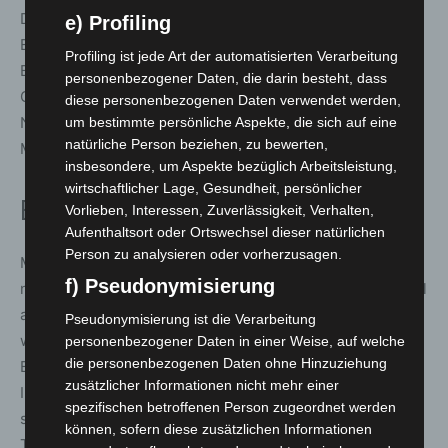
DigitaleWelten, VitalKosmos, LebensRaum,
e) Profiling
ErnährungsWelten, ClubZukunft, OutdoorPark und die
Profiling ist jede Art der automatisierten Verarbeitung
BlaulichtMeile decken Themen von Forschung über
personenbezogener Daten, die darin besteht, dass
Gesundheit und Medien bis hin zu Sicherheit und
diese personenbezogenen Daten verwendet werden,
Nachhaltigkeit ab. Überall steht das aktive Mitmachen im
um bestimmte persönliche Aspekte, die sich auf eine
natürliche Person beziehen, zu bewerten,
Mittelpunkt.
insbesondere, um Aspekte bezüglich Arbeitsleistung,
wirtschaftlicher Lage, Gesundheit, persönlicher
Einordnung
Vorlieben, Interessen, Zuverlässigkeit, Verhalten,
Aufenthaltsort oder Ortswechsel dieser natürlichen
Person zu analysieren oder vorherzusagen.
Mit der Jubiläumsausgabe setzt die IdeenExpo 2026
f) Pseudonymisierung
neue Maßstäbe in Umfang und Beteiligung. Die hohe Zahl
an Ausstellern und Mitmachangeboten unterstreicht die
Pseudonymisierung ist die Verarbeitung
wachsende Bedeutung der Veranstaltung für
personenbezogener Daten in einer Weise, auf welche
die personenbezogenen Daten ohne Hinzuziehung
Berufsorientierung, Nachwuchsförderung und
zusätzlicher Informationen nicht mehr einer
Innovationsvermittlung. Hannover festigt damit erneut
spezifischen betroffenen Person zugeordnet werden
seinen Ruf als zentraler Standort für Zukunfts- und
können, sofern diese zusätzlichen Informationen
Technologiethemen.