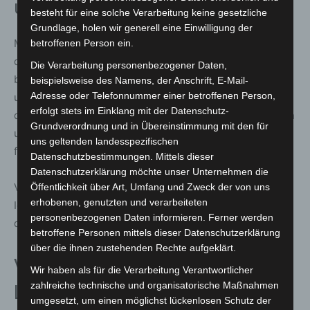
und Fachkräftesicherung
besteht für eine solche Verarbeitung keine gesetzliche
Grundlage, holen wir generell eine Einwilligung der
Ministerpräsident Olaf Lies unterstrich den Stellenwert
betroffenen Person ein.
der IdeenExpo für Niedersachsen. Die Veranstaltung
Die Verarbeitung personenbezogener Daten,
bringe Wirtschaft, Wissenschaft und Schulen zusammen
beispielsweise des Namens, der Anschrift, E-Mail-
Adresse oder Telefonnummer einer betroffenen Person,
und mache Innovationen unmittelbar erlebbar. Gerade
erfolgt stets im Einklang mit der Datenschutz-
der direkte Austausch mit Auszubildenden, Studierenden
Grundverordnung und in Übereinstimmung mit den für
und jungen Fachkräften schaffe konkrete Perspektiven
uns geltenden landesspezifischen
für Ausbildung und Studium.
Datenschutzbestimmungen. Mittels dieser
Datenschutzerklärung möchte unser Unternehmen die
Vor dem Hintergrund des Fachkräftemangels sende die
Öffentlichkeit über Art, Umfang und Zweck der von uns
erhobenen, genutzten und verarbeiteten
IdeenExpo ein starkes Signal für die Zukunftsfähigkeit
personenbezogenen Daten informieren. Ferner werden
des High-Tech-Standorts Niedersachsen.
betroffene Personen mittels dieser Datenschutzerklärung
über die ihnen zustehenden Rechte aufgeklärt.
Vielfältiges Bühnen- und
Wir haben als für die Verarbeitung Verantwortlicher
zahlreiche technische und organisatorische Maßnahmen
Liveprogramm
umgesetzt, um einen möglichst lückenlosen Schutz der