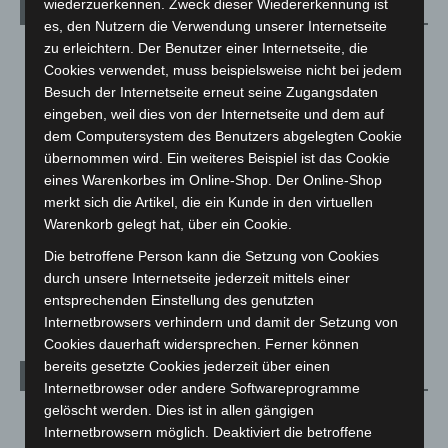
wiederzuerkennen. Zweck dieser Wiedererkennung ist
Kategorien
es, den Nutzern die Verwendung unserer Internetseite
zu erleichtern. Der Benutzer einer Internetseite, die
Blaulicht
2.799
Cookies verwendet, muss beispielsweise nicht bei jedem
Corona-News
712
Besuch der Internetseite erneut seine Zugangsdaten
Hannover und Region
5.039
eingeben, weil dies von der Internetseite und dem auf
dem Computersystem des Benutzers abgelegten Cookie
Langenhagen und Ortsteile
3.252
übernommen wird. Ein weiteres Beispiel ist das Cookie
Leserbriefe
1
eines Warenkorbes im Online-Shop. Der Online-Shop
Menschen
2
merkt sich die Artikel, die ein Kunde in den virtuellen
Warenkorb gelegt hat, über ein Cookie.
Über uns
1
Die betroffene Person kann die Setzung von Cookies
Veranstaltungen
1.889
durch unsere Internetseite jederzeit mittels einer
Welt
1.272
entsprechenden Einstellung des genutzten
Internetbrowsers verhindern und damit der Setzung von
Cookies dauerhaft widersprechen. Ferner können
bereits gesetzte Cookies jederzeit über einen
Archiv
Internetbrowser oder andere Softwareprogramme
gelöscht werden. Dies ist in allen gängigen
August 2026
(15)
Internetbrowsern möglich. Deaktiviert die betroffene