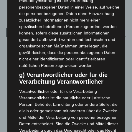
Pseudonymisierung ist die Verarbeitung
personenbezogener Daten in einer Weise, auf welche
Welt
1.269
die personenbezogenen Daten ohne Hinzuziehung
zusätzlicher Informationen nicht mehr einer
spezifischen betroffenen Person zugeordnet werden
Archiv
können, sofern diese zusätzlichen Informationen
gesondert aufbewahrt werden und technischen und
August 2026
(10)
organisatorischen Maßnahmen unterliegen, die
gewährleisten, dass die personenbezogenen Daten
Juli 2026
(73)
nicht einer identifizierten oder identifizierbaren
Juni 2026
(139)
natürlichen Person zugewiesen werden.
Mai 2026
(99)
g) Verantwortlicher oder für die
April 2026
(99)
Verarbeitung Verantwortlicher
März 2026
(115)
Verantwortlicher oder für die Verarbeitung
Verantwortlicher ist die natürliche oder juristische
Februar 2026
(109)
Person, Behörde, Einrichtung oder andere Stelle, die
Januar 2026
(122)
allein oder gemeinsam mit anderen über die Zwecke
Dezember 2025
(103)
und Mittel der Verarbeitung von personenbezogenen
Daten entscheidet. Sind die Zwecke und Mittel dieser
November 2025
(114)
Verarbeitung durch das Unionsrecht oder das Recht