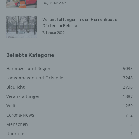
10. Januar 2026
Internetseite, von welcher ein zugreifendes System auf
unsere Internetseite gelangt (sogenannte Referrer), (4)
die Unterwebseiten, welche über ein zugreifendes
Veranstaltungen in den Herrenhäuser
Gärten im Februar
System auf unserer Internetseite angesteuert werden,
7. Januar 2022
(5) das Datum und die Uhrzeit eines Zugriffs auf die
Internetseite, (6) eine Internet-Protokoll-Adresse (IP-
Adresse), (7) der Internet-Service-Provider des
zugreifenden Systems und (8) sonstige ähnliche Daten
Beliebte Kategorie
und Informationen, die der Gefahrenabwehr im Falle von
Angriffen auf unsere informationstechnologischen
Hannover und Region
5035
Systeme dienen.
Langenhagen und Ortsteile
3248
Bei der Nutzung dieser allgemeinen Daten und
Blaulicht
2798
Informationen ziehen wird keine Rückschlüsse auf die
Veranstaltungen
1887
betroffene Person. Diese Informationen werden vielmehr
benötigt, um (1) die Inhalte unserer Internetseite korrekt
Welt
1269
auszuliefern, (2) die Inhalte unserer Internetseite sowie
Corona-News
712
die Werbung für diese zu optimieren, (3) die dauerhafte
Menschen
2
Funktionsfähigkeit unserer informationstechnologischen
Systeme und der Technik unserer Internetseite zu
Über uns
1
gewährleisten sowie (4) um Strafverfolgungsbehörden