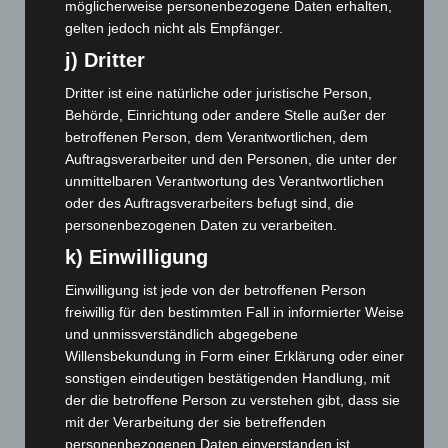
möglicherweise personenbezogene Daten erhalten,
Juli 2024
(89)
gelten jedoch nicht als Empfänger.
Juni 2024
(107)
j) Dritter
Mai 2024
(149)
Dritter ist eine natürliche oder juristische Person,
April 2024
(102)
Behörde, Einrichtung oder andere Stelle außer der
März 2024
(103)
betroffenen Person, dem Verantwortlichen, dem
Februar 2024
(103)
Auftragsverarbeiter und den Personen, die unter der
unmittelbaren Verantwortung des Verantwortlichen
Januar 2024
(111)
oder des Auftragsverarbeiters befugt sind, die
Dezember 2023
(130)
personenbezogenen Daten zu verarbeiten.
November 2023
(130)
k) Einwilligung
Oktober 2023
(114)
Einwilligung ist jede von der betroffenen Person
September 2023
(133)
freiwillig für den bestimmten Fall in informierter Weise
und unmissverständlich abgegebene
August 2023
(134)
Willensbekundung in Form einer Erklärung oder einer
Juli 2023
(118)
sonstigen eindeutigen bestätigenden Handlung, mit
Juni 2023
(142)
der die betroffene Person zu verstehen gibt, dass sie
mit der Verarbeitung der sie betreffenden
Mai 2023
(139)
personenbezogenen Daten einverstanden ist.