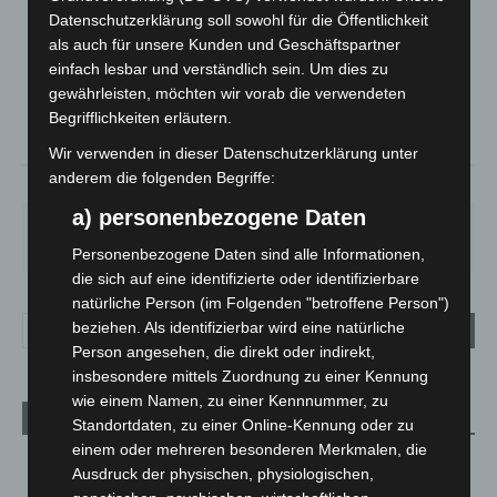
LANGENHAGEN
Datenschutzerklärung soll sowohl für die Öffentlichkeit
Bedeckt
als auch für unsere Kunden und Geschäftspartner
einfach lesbar und verständlich sein. Um dies zu
°
23.3
°
C
22.4
gewährleisten, möchten wir vorab die verwendeten
Begrifflichkeiten erläutern.
°
21.7
Wir verwenden in dieser Datenschutzerklärung unter
anderem die folgenden Begriffe:
44%
4.5m/s
85%
a) personenbezogene Daten
DO.
FR.
SA.
SO.
MO.
22
°
25
°
26
°
31
°
35
°
Personenbezogene Daten sind alle Informationen,
die sich auf eine identifizierte oder identifizierbare
natürliche Person (im Folgenden "betroffene Person")
beziehen. Als identifizierbar wird eine natürliche
Person angesehen, die direkt oder indirekt,
insbesondere mittels Zuordnung zu einer Kennung
wie einem Namen, zu einer Kennnummer, zu
Aktuelle Beiträge
Standortdaten, zu einer Online-Kennung oder zu
einem oder mehreren besonderen Merkmalen, die
Brand im „Haus der Begegnung“ in Neuwarmbüchen schnell
Ausdruck der physischen, physiologischen,
eingedämmt