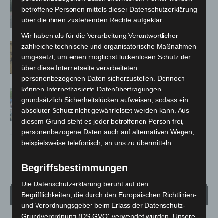
betroffene Personen mittels dieser Datenschutzerklärung
Trunkenheitsfahrten bei
über die ihnen zustehenden Rechte aufgeklärt.
Großkontrolle
Wir haben als für die Verarbeitung Verantwortlicher
Hannover Klassik Open Air 2026:
zahlreiche technische und organisatorische Maßnahmen
Französische Oper im Maschpark
umgesetzt, um einen möglichst lückenlosen Schutz der
über diese Internetseite verarbeiteten
personenbezogenen Daten sicherzustellen. Dennoch
können Internetbasierte Datenübertragungen
Blaulichtmeile Langenhagen 2026:
grundsätzlich Sicherheitslücken aufweisen, sodass ein
Polizei, Feuerwehr und Rettung
absoluter Schutz nicht gewährleistet werden kann. Aus
hautnah erleben
diesem Grund steht es jeder betroffenen Person frei,
personenbezogene Daten auch auf alternativen Wegen,
beispielsweise telefonisch, an uns zu übermitteln.
Begriffsbestimmungen
Die Datenschutzerklärung beruht auf den
Wetter
Begrifflichkeiten, die durch den Europäischen Richtlinien-
und Verordnungsgeber beim Erlass der Datenschutz-
Grundverordnung (DS-GVO) verwendet wurden. Unsere