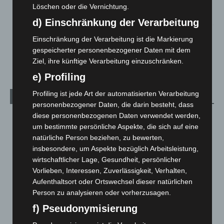
Großkontrolle
Löschen oder die Vernichtung.
2. August 2026
d) Einschränkung der Verarbeitung
Hannover Klassik Open Air 2026: Französische Oper im
Einschränkung der Verarbeitung ist die Markierung
Maschpark
gespeicherter personenbezogener Daten mit dem
2. August 2026
Ziel, ihre künftige Verarbeitung einzuschränken.
e) Profiling
Profiling ist jede Art der automatisierten Verarbeitung
Kategorien
personenbezogener Daten, die darin besteht, dass
diese personenbezogenen Daten verwendet werden,
Blaulicht
2.798
um bestimmte persönliche Aspekte, die sich auf eine
Corona-News
712
natürliche Person beziehen, zu bewerten,
Hannover und Region
5.035
insbesondere, um Aspekte bezüglich Arbeitsleistung,
wirtschaftlicher Lage, Gesundheit, persönlicher
Langenhagen und Ortsteile
3.249
Vorlieben, Interessen, Zuverlässigkeit, Verhalten,
Leserbriefe
1
Aufenthaltsort oder Ortswechsel dieser natürlichen
Menschen
2
Person zu analysieren oder vorherzusagen.
f) Pseudonymisierung
Über uns
1
Veranstaltungen
1.887