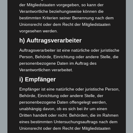
Oktober 2025
(112)
der Mitgliedstaaten vorgegeben, so kann der
September 2025
(93)
Verantwortliche beziehungsweise können die
bestimmten Kriterien seiner Benennung nach dem
August 2025
(90)
Unionsrecht oder dem Recht der Mitgliedstaaten
Juli 2025
(90)
vorgesehen werden.
Juni 2025
(103)
h) Auftragsverarbeiter
Mai 2025
(112)
Auftragsverarbeiter ist eine natürliche oder juristische
April 2025
(88)
Person, Behörde, Einrichtung oder andere Stelle, die
personenbezogene Daten im Auftrag des
März 2025
(111)
Verantwortlichen verarbeitet.
Februar 2025
(96)
i) Empfänger
Januar 2025
(88)
Empfänger ist eine natürliche oder juristische Person,
Dezember 2024
(89)
Behörde, Einrichtung oder andere Stelle, der
November 2024
(94)
personenbezogene Daten offengelegt werden,
Oktober 2024
(93)
unabhängig davon, ob es sich bei ihr um einen
Dritten handelt oder nicht. Behörden, die im Rahmen
September 2024
(112)
eines bestimmten Untersuchungsauftrags nach dem
August 2024
(107)
Unionsrecht oder dem Recht der Mitgliedstaaten