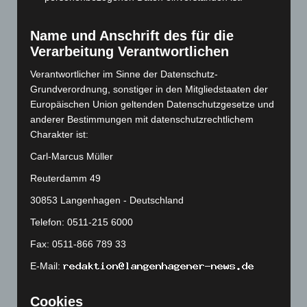
April 2023
(155)
März 2023
(174)
Name und Anschrift des für die
Februar 2023
(154)
Verarbeitung Verantwortlichen
Januar 2023
(140)
Verantwortlicher im Sinne der Datenschutz-
Dezember 2022
(130)
Grundverordnung, sonstiger in den Mitgliedstaaten der
Europäischen Union geltenden Datenschutzgesetze und
November 2022
(167)
anderer Bestimmungen mit datenschutzrechtlichem
Oktober 2022
(166)
Charakter ist:
September 2022
(205)
Carl-Marcus Müller
August 2022
(166)
Reuterdamm 49
Juli 2022
(133)
30853 Langenhagen - Deutschland
Juni 2022
(167)
Telefon: 0511-215 6000
Mai 2022
(177)
Fax: 0511-866 789 33
April 2022
(198)
E-Mail:
März 2022
(221)
Februar 2022
(189)
Cookies