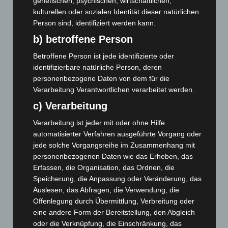
genetischen, psychischen, wirtschaftlichen,
6. August 2026
kulturellen oder sozialen Identität dieser natürlichen
Person sind, identifiziert werden kann.
Region Hannover: 21 neue Notfallsanitäter starten beim
Roten Kreuz
b) betroffene Person
5. August 2026
Betroffene Person ist jede identifizierte oder
identifizierbare natürliche Person, deren
Mann läuft mit Hockeyschläger über A7 – Polizei sucht
Zeugen
personenbezogene Daten von dem für die
Verarbeitung Verantwortlichen verarbeitet werden.
5. August 2026
c) Verarbeitung
Celle: Mensch stirbt bei Bagger-Unfall auf Baustelle
Verarbeitung ist jeder mit oder ohne Hilfe
5. August 2026
automatisierter Verfahren ausgeführte Vorgang oder
Gasleitung bei McDonald’s-Umbau in Langenhagen
jede solche Vorgangsreihe im Zusammenhang mit
beschädigt
personenbezogenen Daten wie das Erheben, das
5. August 2026
Erfassen, die Organisation, das Ordnen, die
Speicherung, die Anpassung oder Veränderung, das
Anklage nach Abschaltung von „Archetyp Market“ erhoben
Auslesen, das Abfragen, die Verwendung, die
3. August 2026
Offenlegung durch Übermittlung, Verbreitung oder
eine andere Form der Bereitstellung, den Abgleich
Hannover: Polizei stoppt 166 Trunkenheitsfahrten bei
oder die Verknüpfung, die Einschränkung, das