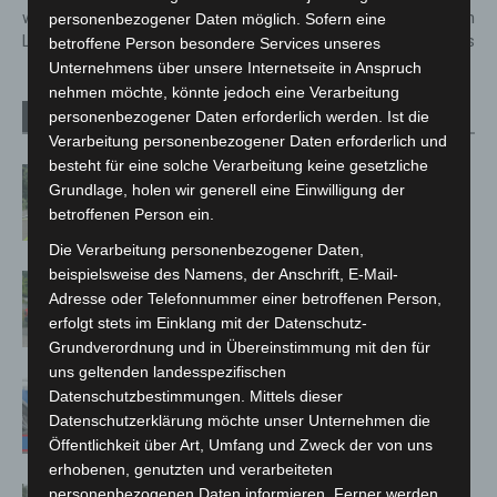
wieder im City Center
Besucher zum
personenbezogener Daten möglich. Sofern eine
Langenhagen (CCL)
Saisonabschluss
betroffene Person besondere Services unseres
Unternehmens über unsere Internetseite in Anspruch
nehmen möchte, könnte jedoch eine Verarbeitung
personenbezogener Daten erforderlich werden. Ist die
Verwandte Artikel
Mehr vom Autor
Verarbeitung personenbezogener Daten erforderlich und
besteht für eine solche Verarbeitung keine gesetzliche
Brand im „Haus der Begegnung“ in
Grundlage, holen wir generell eine Einwilligung der
Neuwarmbüchen schnell eingedämmt
betroffenen Person ein.
Die Verarbeitung personenbezogener Daten,
beispielsweise des Namens, der Anschrift, E-Mail-
Region Hannover: 21 neue
Adresse oder Telefonnummer einer betroffenen Person,
Notfallsanitäter starten beim Roten
erfolgt stets im Einklang mit der Datenschutz-
Kreuz
Grundverordnung und in Übereinstimmung mit den für
uns geltenden landesspezifischen
Mann läuft mit Hockeyschläger über
Datenschutzbestimmungen. Mittels dieser
A7 – Polizei sucht Zeugen
Datenschutzerklärung möchte unser Unternehmen die
Öffentlichkeit über Art, Umfang und Zweck der von uns
erhobenen, genutzten und verarbeiteten
Hannover: Polizei stoppt 166
personenbezogenen Daten informieren. Ferner werden