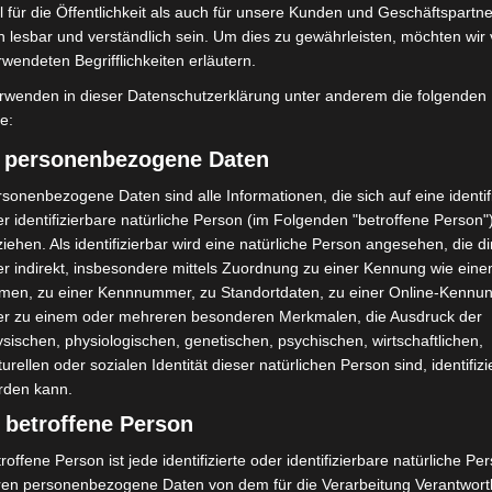
 neue Kooperationen
 für die Öffentlichkeit als auch für unsere Kunden und Geschäftspartne
h lesbar und verständlich sein. Um dies zu gewährleisten, möchten wir
er Förderung junger Talente. Studierende der
rwendeten Begrifflichkeiten erläutern.
Hannover interpretierten Werke von Telemann, Vivaldi
rwenden in dieser Datenschutzerklärung unter anderem die folgenden
Schülerinnen und Schüler des Gymnasiums
fe:
eidenschaften!“ Musik und Lyrik und waren damit
) personenbezogene Daten
ihe.
sonenbezogene Daten sind alle Informationen, die sich auf eine identifi
r identifizierbare natürliche Person (im Folgenden "betroffene Person"
r Hannover, der NDR Radiophilharmonie und dem
iehen. Als identifizierbar wird eine natürliche Person angesehen, die di
ebot. Im Rahmen der 9. Steffani Festwoche unter dem
r indirekt, insbesondere mittels Zuordnung zu einer Kennung wie ein
istin Anna Nesyba, Altus Kai Wessel und Pianist
men, zu einer Kennnummer, zu Standortdaten, zu einer Online-Kennu
m eine Zusammenarbeit mit den Musikhochschulen in
er zu einem oder mehreren besonderen Merkmalen, die Ausdruck der
sischen, physiologischen, genetischen, psychischen, wirtschaftlichen,
o, dem Geburtsort Steffanis. Das Abschlusskonzert
turellen oder sozialen Identität dieser natürlichen Person sind, identifizi
gleich den Schlusspunkt der Saison.
rden kann.
 betroffene Person
6/27
roffene Person ist jede identifizierte oder identifizierbare natürliche Pe
ren personenbezogene Daten von dem für die Verarbeitung Verantwort