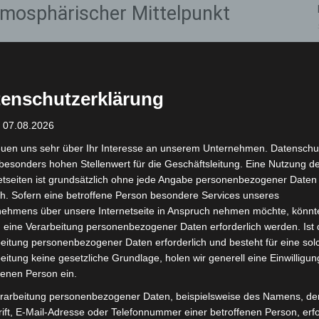
atmosphärischer Mittelpunkt
drucksvolle Atmosphäre, in der sich die Konzerte
Anke Seegert, Direktorin der Herrenhäuser Gärten. „Der
terstreicht die musikalischen Darbietungen. Das
enschutzerklärung
nd der hochkarätigen musikalischen Darbietungen
: 07.08.2026
euen uns sehr über Ihr Interesse an unserem Unternehmen. Datenschu
t sich die Reihe etabliert. „Das Publikum und die
besonders hohen Stellenwert für die Geschäftsleitung. Eine Nutzung d
 Herrenhausen als authentischen Spielort sehr. Die
etseiten ist grundsätzlich ohne jede Angabe personenbezogener Daten
h. Sofern eine betroffene Person besondere Services unseres
t entwickelt und ist zu einem festen Bestandteil von
nehmens über unsere Internetseite in Anspruch nehmen möchte, könnt
gänzt Dr. Benedikt Poensgen, Veranstaltungsleiter
 eine Verarbeitung personenbezogener Daten erforderlich werden. Ist 
eitung personenbezogener Daten erforderlich und besteht für eine sol
eitung keine gesetzliche Grundlage, holen wir generell eine Einwilligun
fenen Person ein.
egionale Klangvielfalt
rarbeitung personenbezogener Daten, beispielsweise des Namens, de
ift, E-Mail-Adresse oder Telefonnummer einer betroffenen Person, erfo
ritte internationaler Größen der Barockszene. Die