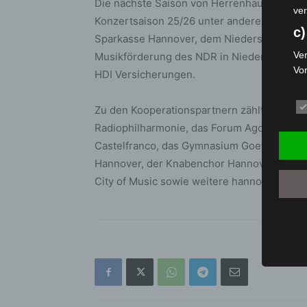
Die nächste Saison von Herrenhausen Baro
ver
Konzertsaison 25/26 unter anderem von der
c)
Sparkasse Hannover, dem Niedersächsischen
Ver
Musikförderung des NDR in Niedersachsen,
Vo
HDI Versicherungen.
pe
da
Zu den Kooperationspartnern zählten unter
das
Radiophilharmonie, das Forum Agostino Stef
ode
Castelfranco, das Gymnasium Goetheschule
die
Hannover, der Knabenchor Hannover, das 
d
City of Music sowie weitere hannoversche I
Ein
per
ei
e)
Pro
Da
wer