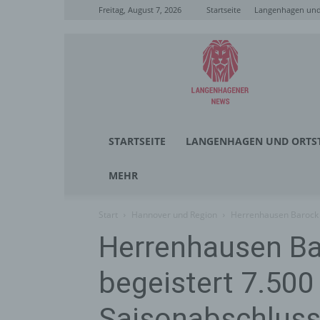
Freitag, August 7, 2026
Startseite
Langenhagen und 
Langenhagener
News
STARTSEITE
LANGENHAGEN UND ORTST
MEHR
Start
Hannover und Region
Herrenhausen Barock 
Herrenhausen Ba
begeistert 7.50
Saisonabschlus