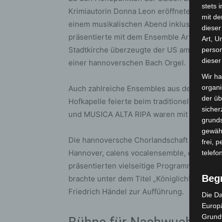
stets 
Krimiautorin Donna Leon eröffnete die Rei
mit de
einem musikalischen Abend inklusive Lesun
dieser
präsentierte mit dem Ensemble Artaserse s
Art, U
Stadtkirche überzeugte der US amerikanis
person
dieser
einer hannoverschen Bach Orgel.
Wir ha
organ
Auch zahlreiche Ensembles aus der Region
der üb
Hofkapelle feierte beim traditionellen Silve
sicher
und MUSICA ALTA RIPA waren mit mehreren
grunds
gewähr
Die hannoversche Chorlandschaft zeigte ebe
frei, 
Hannover, calens vocalensemble, e’nigma en
telefo
präsentierten vielseitige Programme, teils
Beg
brachte unter dem Titel „Königlich!“ feie
Friedrich Händel zur Aufführung.
Die Da
Europä
Grund