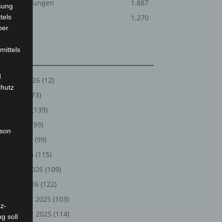
Veranstaltungen
1.887
mung
tels
Welt
1.270
ber
mittels
Archiv
d
August 2026
(12)
chutz
Juli 2026
(73)
Juni 2026
(139)
Mai 2026
(99)
rson
April 2026
(99)
März 2026
(115)
Februar 2026
(109)
Januar 2026
(122)
Dezember 2025
(103)
z-
November 2025
(114)
g soll