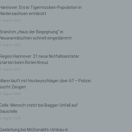
Hannover: Erste Tigermücken-Population in
Niedersachsen entdeckt
7. August 2026
Brand im „Haus der Begegnung“ in
Neuwarmbüchen schnell eingedämmt
6. August 2026
Region Hannover: 21 neue Notfallsanitäter
starten beim Roten Kreuz
5. August 2026
Mann läuft mit Hockeyschläger über A7 – Polizei
sucht Zeugen
5. August 2026
Celle: Mensch stirbt bei Bagger-Unfall auf
Baustelle
5. August 2026
Gasleitung bei McDonald’s-Umbau in