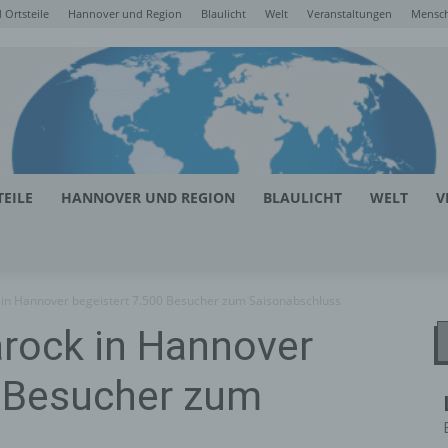
Ortsteile
Hannover und Region
Blaulicht
Welt
Veranstaltungen
Mensc
EILE
HANNOVER UND REGION
BLAULICHT
WELT
V
in Hannover begeistert 7.500 Besucher zum Saisonabschluss
rock in Hannover
0 Besucher zum
s