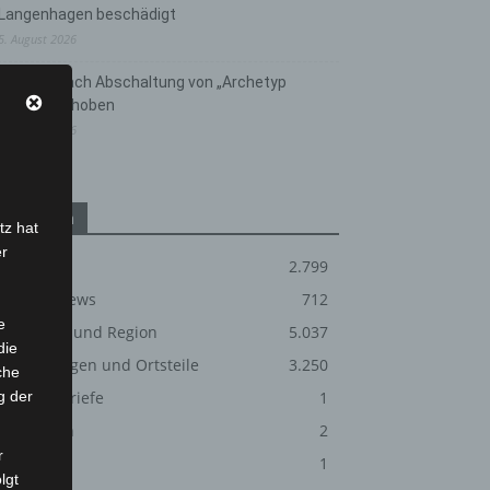
Langenhagen beschädigt
5. August 2026
Anklage nach Abschaltung von „Archetyp
Market“ erhoben
3. August 2026
Kategorien
tz hat
er
Blaulicht
2.799
Corona-News
712
e
Hannover und Region
5.037
die
Langenhagen und Ortsteile
3.250
che
g der
Leserbriefe
1
Menschen
2
r
Über uns
1
lgt