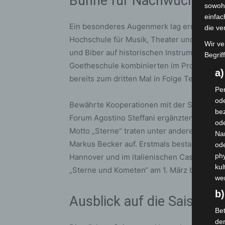
Bühne für Nachwuchs und
sowohl
einfac
Ein besonderes Augenmerk lag erneut auf d
die ve
Hochschule für Musik, Theater und Medien 
Wir ve
und Biber auf historischen Instrumenten. 
Begrif
Goetheschule kombinierten im Programm „L
a
bereits zum dritten Mal in Folge Teil der Re
Per
ode
Bewährte Kooperationen mit der Staatsope
bez
Forum Agostino Steffani ergänzten das Ang
ode
Motto „Sterne“ traten unter anderem Sopran
Na
Markus Becker auf. Erstmals bestand zude
od
phy
Hannover und im italienischen Castelfranc
kul
„Sterne und Kometen“ am 1. März bildete zu
we
b)
Ausblick auf die Saison 2
Bet
de