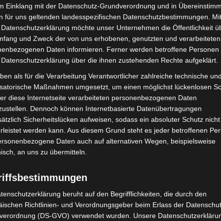
im Einklang mit der Datenschutz-Grundverordnung und in Übereinstim
he gemeinsam mit dem Ensemble Il Pomo D’Oro mit
n für uns geltenden landesspezifischen Datenschutzbestimmungen. Mit
g. Der französische Countertenor Philippe Jaroussky
 Datenschutzerklärung möchte unser Unternehmen die Öffentlichkeit ü
ein Programm „La Gelosia“. In der Neustädter Hof und
mfang und Zweck der von uns erhobenen, genutzten und verarbeiteten
che Organist und Komponist Cameron Carpenter an
enbezogenen Daten informieren. Ferner werden betroffene Personen 
 Datenschutzerklärung über die ihnen zustehenden Rechte aufgeklärt.
ben als für die Verarbeitung Verantwortlicher zahlreiche technische un
isatorische Maßnahmen umgesetzt, um einen möglichst lückenlosen S
 gestalteten das Programm mit. Die Hannoversche
er diese Internetseite verarbeiteten personenbezogenen Daten
sterkonzert ihr 30 jähriges Bestehen. la festa musicale
zustellen. Dennoch können Internetbasierte Datenübertragungen
 Konzerten vertreten.
ätzlich Sicherheitslücken aufweisen, sodass ein absoluter Schutz nicht
leistet werden kann. Aus diesem Grund steht es jeder betroffenen Pe
nfalls große Präsenz. Capella St. Crucis, Voktett
personenbezogene Daten auch auf alternativen Wegen, beispielsweise
semble, vox spiritus und Concerto Ispirato
nisch, an uns zu übermitteln.
 unterstützt von Solisten. Der Knabenchor Hannover
riffsbestimmungen
rliche Krönungsanthems unter anderem von Georg
tenschutzerklärung beruht auf den Begrifflichkeiten, die durch den
ischen Richtlinien- und Verordnungsgeber beim Erlass der Datenschut
verordnung (DS-GVO) verwendet wurden. Unsere Datenschutzerklärun