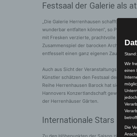
Festsaal der Galerie als 
„Die Galerie Herrenhausen schafft eine ein
wunderbar entfalten können“, so Prof. Dr. 
mit Fresken verzierte, prachtvolle Raum un
Dat
Zusammenspiel der barocken Architektur u
entfesselt einen ganz eigenen Zauber.“
Stand
Wir fr
Auch aus Sicht der Veranstaltungsleitung ha
einen 
Künstler schätzen den Festsaal der Galerie
Intern
möglic
Reihe Herrenhausen Barock hat sich sehr gu
Unter
Hannovers Konzertlandschaft geworden“, er
jedoch
der Herrenhäuser Gärten.
Verarb
Verarb
betrof
Internationale Stars und r
Die Ve
Anschr
Zu den Höhepunkten der Saison zählten Auft