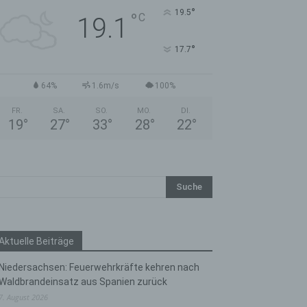
°
19.5
°
C
19.1
°
17.7
64%
1.6m/s
100%
FR.
SA.
SO.
MO.
DI.
19
°
27
°
33
°
28
°
22
°
Aktuelle Beiträge
Niedersachsen: Feuerwehrkräfte kehren nach
Waldbrandeinsatz aus Spanien zurück
7. August 2026