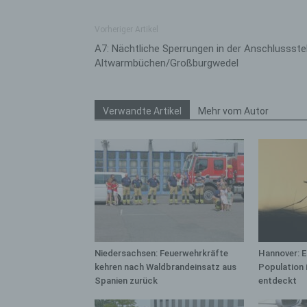
bez
wir
Vorheriger Artikel
Zuv
A7: Nächtliche Sperrungen in der Anschlussstel
Pe
Altwarmbüchen/Großburgwedel
f
Ps
We
Verwandte Artikel
Mehr vom Autor
zus
zu
au
unt
ide
g)
Ve
Ver
Niedersachsen: Feuerwehrkräfte
Hannover: 
ode
kehren nach Waldbrandeinsatz aus
Population 
ge
Spanien zurück
entdeckt
pe
Ver