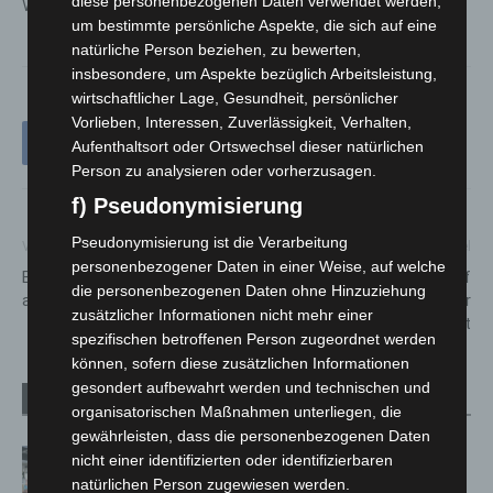
diese personenbezogenen Daten verwendet werden,
Wedemark unterwegs.
um bestimmte persönliche Aspekte, die sich auf eine
natürliche Person beziehen, zu bewerten,
insbesondere, um Aspekte bezüglich Arbeitsleistung,
wirtschaftlicher Lage, Gesundheit, persönlicher
Vorlieben, Interessen, Zuverlässigkeit, Verhalten,
Aufenthaltsort oder Ortswechsel dieser natürlichen
Person zu analysieren oder vorherzusagen.
f) Pseudonymisierung
Pseudonymisierung ist die Verarbeitung
Vorheriger Artikel
Nächster Artikel
personenbezogener Daten in einer Weise, auf welche
Brandstiftung nicht
Toiletten auf dem Friedhof
die personenbezogenen Daten ohne Hinzuziehung
ausgeschlossen
Godshorn im Winterhalbjahr
zusätzlicher Informationen nicht mehr einer
bis 18 Uhr geöffnet
spezifischen betroffenen Person zugeordnet werden
können, sofern diese zusätzlichen Informationen
gesondert aufbewahrt werden und technischen und
Verwandte Artikel
Mehr vom Autor
organisatorischen Maßnahmen unterliegen, die
gewährleisten, dass die personenbezogenen Daten
Kunst trifft Weingenuss: Barbara-
nicht einer identifizierten oder identifizierbaren
Susann Mehring zeigt ihre Werke im
natürlichen Person zugewiesen werden.