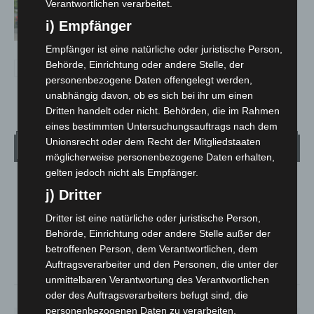
Region Hannover: 21 neue
Verantwortlichen verarbeitet.
Notfallsanitäter starten beim Roten
i) Empfänger
Kreuz
Empfänger ist eine natürliche oder juristische Person,
Behörde, Einrichtung oder andere Stelle, der
personenbezogene Daten offengelegt werden,
unabhängig davon, ob es sich bei ihr um einen
Dritten handelt oder nicht. Behörden, die im Rahmen
eines bestimmten Untersuchungsauftrags nach dem
Unionsrecht oder dem Recht der Mitgliedstaaten
Wetter
möglicherweise personenbezogene Daten erhalten,
gelten jedoch nicht als Empfänger.
LANGENHAGEN
j) Dritter
Bedeckt
Dritter ist eine natürliche oder juristische Person,
°
24.6
°
C
Behörde, Einrichtung oder andere Stelle außer der
24.5
betroffenen Person, dem Verantwortlichen, dem
°
24.4
Auftragsverarbeiter und den Personen, die unter der
unmittelbaren Verantwortung des Verantwortlichen
oder des Auftragsverarbeiters befugt sind, die
55%
6.2m/s
100%
personenbezogenen Daten zu verarbeiten.