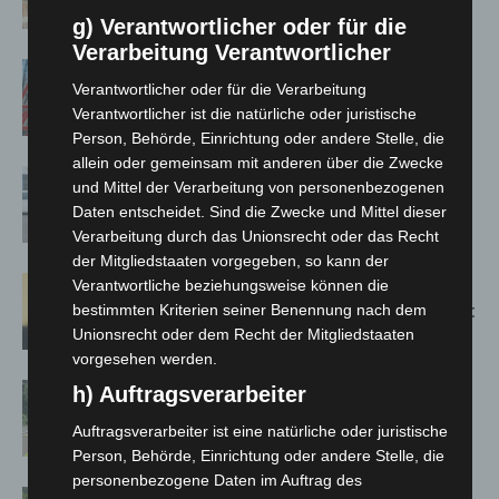
Jacques’ Wein-Depot Isernhagen
g) Verantwortlicher oder für die
Verarbeitung Verantwortlicher
A2: Zweite Turbobaustelle startet
Verantwortlicher oder für die Verarbeitung
zwischen Hannover-West und
Verantwortlicher ist die natürliche oder juristische
Bothfeld
Person, Behörde, Einrichtung oder andere Stelle, die
allein oder gemeinsam mit anderen über die Zwecke
Niedersachsen: Feuerwehrkräfte
und Mittel der Verarbeitung von personenbezogenen
kehren nach Waldbrandeinsatz aus
Daten entscheidet. Sind die Zwecke und Mittel dieser
Spanien zurück
Verarbeitung durch das Unionsrecht oder das Recht
der Mitgliedstaaten vorgegeben, so kann der
Hannover: Erste Tigermücken-
Verantwortliche beziehungsweise können die
Population in Niedersachsen entdeckt
bestimmten Kriterien seiner Benennung nach dem
Unionsrecht oder dem Recht der Mitgliedstaaten
vorgesehen werden.
Brand im „Haus der Begegnung“ in
h) Auftragsverarbeiter
Neuwarmbüchen schnell eingedämmt
Auftragsverarbeiter ist eine natürliche oder juristische
Person, Behörde, Einrichtung oder andere Stelle, die
personenbezogene Daten im Auftrag des