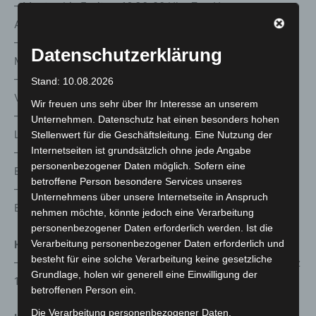
– Montag bis Freitag, 16.30-20 Uhr, Zoo Hannover,
Adenauerallee 3
– Montag bis Freitag, 10-12 und 13-16 Uhr, Mühlenberger
Datenschutzerklärung
Markt 5, Mühlenberg
– Montag bis Freitag, 10-12 und 13-17 Uhr, Freizeitheim
Stand: 10.08.2026
Vahrenwald, Vahrenwalder Straße 92
Wir freuen uns sehr über Ihr Interesse an unserem
– Montag bis Freitag, 10-12 und 13-16 Uhr, Mensa der
Unternehmen. Datenschutz hat einen besonders hohen
Leibniz-Universität, Callinstraße 23
Stellenwert für die Geschäftsleitung. Eine Nutzung der
Internetseiten ist grundsätzlich ohne jede Angabe
– Montag bis Freitag, 16-20 Uhr, Sophienklinik,
personenbezogener Daten möglich. Sofern eine
Bischofsholer Damm 160
betroffene Person besondere Services unseres
– Montag bis Freitag, 10-12 und 13-17 Uhr, Dietrich-
Unternehmens über unsere Internetseite in Anspruch
Bonhoeffer-Kirche, Roderbruchmarkt 18
nehmen möchte, könnte jedoch eine Verarbeitung
personenbezogener Daten erforderlich werden. Ist die
Hemmingen
Verarbeitung personenbezogener Daten erforderlich und
besteht für eine solche Verarbeitung keine gesetzliche
– Montag bis Mittwoch, 10- 2 und 13-16 Uhr, Rathausplatz
Grundlage, holen wir generell eine Einwilligung der
1
betroffenen Person ein.
Die Verarbeitung personenbezogener Daten,