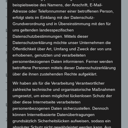
Isernhagen
beispielsweise des Namens, der Anschrift, E-Mail-
– Montag bis Mittwoch, 10-12 und 13-16 Uhr,
Adresse oder Telefonnummer einer betroffenen Person,
Jacobistraße 5
erfolgt stets im Einklang mit der Datenschutz-
Grundverordnung und in Übereinstimmung mit den für
Laatzen
uns geltenden landesspezifischen
Datenschutzbestimmungen. Mittels dieser
– Montag bis Freitag, 10-12 und 13-16 Uhr, Leine-Center
Datenschutzerklärung möchte unser Unternehmen die
– Samstag, 4.12., 9-21 Uhr, Sonntag, 5.12., 9-14 Uhr,
Öffentlichkeit über Art, Umfang und Zweck der von uns
Montag bis Freitag, 17-21 Uhr, Würzburger Straße 15
erhobenen, genutzten und verarbeiteten
(externes Angebot)
personenbezogenen Daten informieren. Ferner werden
betroffene Personen mittels dieser Datenschutzerklärung
über die ihnen zustehenden Rechte aufgeklärt.
Langenhagen
– Sonntag, 5.12., 9 bis 17 Uhr, Langenforther Platz 1
Wir haben als für die Verarbeitung Verantwortlicher
– Montag bis Freitag, 10-12 und 13-16 Uhr, Fuhrenkamp 3
zahlreiche technische und organisatorische Maßnahmen
umgesetzt, um einen möglichst lückenlosen Schutz der
über diese Internetseite verarbeiteten
Lehrte
personenbezogenen Daten sicherzustellen. Dennoch
– Montag bis Freitag, 10-12 und 13-16 Uhr,
können Internetbasierte Datenübertragungen
Zuckerpassage 4
grundsätzlich Sicherheitslücken aufweisen, sodass ein
absoluter Schutz nicht gewährleistet werden kann. Aus