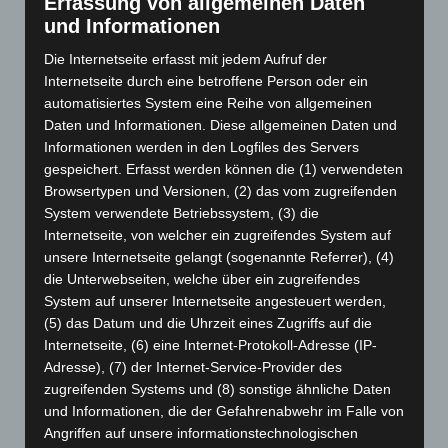
Erfassung von allgemeinen Daten
April 2025
(88)
und Informationen
März 2025
(111)
Die Internetseite erfasst mit jedem Aufruf der
Februar 2025
(96)
Internetseite durch eine betroffene Person oder ein
Januar 2025
(88)
automatisiertes System eine Reihe von allgemeinen
Daten und Informationen. Diese allgemeinen Daten und
Dezember 2024
(89)
Informationen werden in den Logfiles des Servers
November 2024
(94)
gespeichert. Erfasst werden können die (1) verwendeten
Oktober 2024
(93)
Browsertypen und Versionen, (2) das vom zugreifenden
System verwendete Betriebssystem, (3) die
September 2024
(112)
Internetseite, von welcher ein zugreifendes System auf
August 2024
(107)
unsere Internetseite gelangt (sogenannte Referrer), (4)
die Unterwebseiten, welche über ein zugreifendes
Juli 2024
(89)
System auf unserer Internetseite angesteuert werden,
Juni 2024
(107)
(5) das Datum und die Uhrzeit eines Zugriffs auf die
Mai 2024
(149)
Internetseite, (6) eine Internet-Protokoll-Adresse (IP-
Adresse), (7) der Internet-Service-Provider des
April 2024
(102)
zugreifenden Systems und (8) sonstige ähnliche Daten
März 2024
(103)
und Informationen, die der Gefahrenabwehr im Falle von
Februar 2024
(103)
Angriffen auf unsere informationstechnologischen