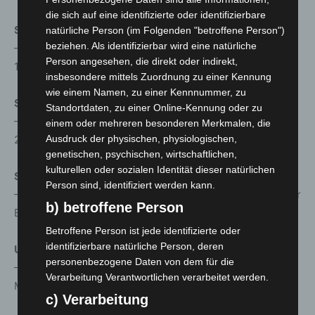
die sich auf eine identifizierte oder identifizierbare
Seelze
natürliche Person (im Folgenden "betroffene Person")
beziehen. Als identifizierbar wird eine natürliche
– Montag, Dienstag, Donnerstag und Freitag, 10-12 und
Person angesehen, die direkt oder indirekt,
13-16 Uhr Lampehof 1
insbesondere mittels Zuordnung zu einer Kennung
wie einem Namen, zu einer Kennnummer, zu
Sehnde
Standortdaten, zu einer Online-Kennung oder zu
– Montag bis Mittwoch, 10-12 und 13-16 Uhr, Mittelstraße
einem oder mehreren besonderen Merkmalen, die
27
Ausdruck der physischen, physiologischen,
genetischen, psychischen, wirtschaftlichen,
kulturellen oder sozialen Identität dieser natürlichen
Springe
Person sind, identifiziert werden kann.
– Montag bis Donnerstag, 10-12 und 13-16 Uhr, Hinter der
b) betroffene Person
Burg 4
Betroffene Person ist jede identifizierte oder
identifizierbare natürliche Person, deren
Uetze
personenbezogene Daten von dem für die
– Donnerstag und Freitag, 10-12 und 13-16 Uhr,
Verarbeitung Verantwortlichen verarbeitet werden.
Mittelstraße 2, Uetze-Hänigsen
c) Verarbeitung