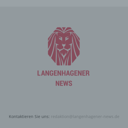
die aufgrund der Natur der Sache nur registrierten
Benutzern angeboten werden können. Registrierten
Personen steht die Möglichkeit frei, die bei der
Registrierung angegebenen personenbezogenen Daten
jederzeit abzuändern oder vollständig aus dem
Datenbestand des für die Verarbeitung Verantwortlichen
löschen zu lassen.
Der für die Verarbeitung Verantwortliche erteilt jeder
betroffenen Person jederzeit auf Anfrage Auskunft
darüber, welche personenbezogenen Daten über die
betroffene Person gespeichert sind. Ferner berichtigt
oder löscht der für die Verarbeitung Verantwortliche
personenbezogene Daten auf Wunsch oder Hinweis der
betroffenen Person, soweit dem keine gesetzlichen
Aufbewahrungspflichten entgegenstehen. Die
Gesamtheit der Mitarbeiter des für die Verarbeitung
Verantwortlichen stehen der betroffenen Person in
diesem Zusammenhang als Ansprechpartner zur
Kontaktieren Sie uns:
redaktion@langenhagener-news.de
Verfügung.