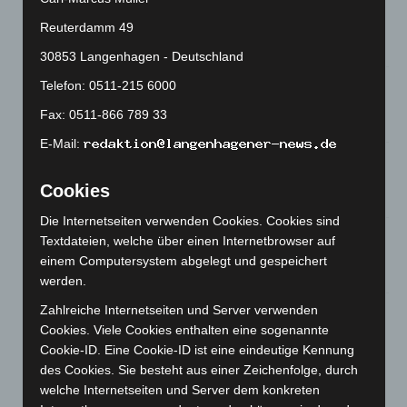
Niedersachsen: Feuerwehrkräfte kehren nach
Waldbrandeinsatz aus Spanien zurück
Reuterdamm 49
7. August 2026
30853 Langenhagen - Deutschland
Hannover: Erste Tigermücken-Population in Niedersachsen
Telefon: 0511-215 6000
entdeckt
Fax: 0511-866 789 33
7. August 2026
E-Mail:
Brand im „Haus der Begegnung“ in Neuwarmbüchen schnell
eingedämmt
Cookies
6. August 2026
Die Internetseiten verwenden Cookies. Cookies sind
Region Hannover: 21 neue Notfallsanitäter starten beim
Textdateien, welche über einen Internetbrowser auf
Roten Kreuz
einem Computersystem abgelegt und gespeichert
5. August 2026
werden.
Mann läuft mit Hockeyschläger über A7 – Polizei sucht
Zahlreiche Internetseiten und Server verwenden
Zeugen
Cookies. Viele Cookies enthalten eine sogenannte
5. August 2026
Cookie-ID. Eine Cookie-ID ist eine eindeutige Kennung
des Cookies. Sie besteht aus einer Zeichenfolge, durch
welche Internetseiten und Server dem konkreten