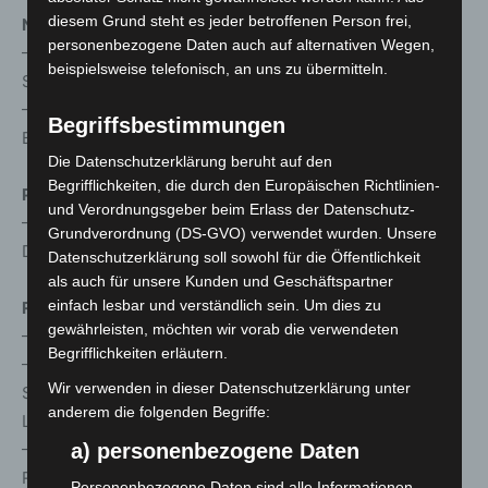
diesem Grund steht es jeder betroffenen Person frei,
Neustadt
personenbezogene Daten auch auf alternativen Wegen,
– Montag bis Mittwoch, 10-12 und 13-16 Uhr, Suttorfer
beispielsweise telefonisch, an uns zu übermitteln.
Straße 7
– Donnerstag und Freitag, 10-12 und 13-16 Uhr, Hans-
Begriffsbestimmungen
Böckler-Straße 65
Die Datenschutzerklärung beruht auf den
Begrifflichkeiten, die durch den Europäischen Richtlinien-
Pattensen
und Verordnungsgeber beim Erlass der Datenschutz-
– Donnerstag und Freitag
,
10-12 und 13-16 Uhr,
Grundverordnung (DS-GVO) verwendet wurden. Unsere
Dorfgemeinschaftshaus Reden, Landstraßen 8
Datenschutzerklärung soll sowohl für die Öffentlichkeit
als auch für unsere Kunden und Geschäftspartner
einfach lesbar und verständlich sein. Um dies zu
Ronnenberg
gewährleisten, möchten wir vorab die verwendeten
– Sonntag, 5.12., 9 bis 17 Uhr, Hagacker 5b
Begrifflichkeiten erläutern.
– Dienstag und Donnerstag, 10-12 und 13-16 Uhr,
Wir verwenden in dieser Datenschutzerklärung unter
Senioren- und Pflegestützpunkt Calenberger Land,
anderem die folgenden Begriffe:
Löwenberger Straße 2a
– Freitag, 10-12 und 13-16 Uhr, Gemeinschaftshaus
a) personenbezogene Daten
Ronnenberg, Weetzener Kirchweg 3
Personenbezogene Daten sind alle Informationen,