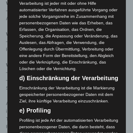
Wedemark
Verarbeitung ist jeder mit oder ohne Hilfe
automatisierter Verfahren ausgeführte Vorgang oder
– Dienstag bis Freitag, 10-12 und 13-16 Uhr, Jugendhalle,
jede solche Vorgangsreihe im Zusammenhang mit
Am Freizeitpark 1, Mellendorf
personenbezogenen Daten wie das Erheben, das
Erfassen, die Organisation, das Ordnen, die
Wennigsen
Speicherung, die Anpassung oder Veränderung, das
– Donnerstag bis Freitag, 10-12 und 13-16 Uhr, Max-
Auslesen, das Abfragen, die Verwendung, die
Planck-Straße 12
Offenlegung durch Übermittlung, Verbreitung oder
eine andere Form der Bereitstellung, den Abgleich
oder die Verknüpfung, die Einschränkung, das
Wunstorf
Löschen oder die Vernichtung.
– Sonntag, 5.12., 9 bis 17 Uhr, Düendorfer Weg 9
d) Einschränkung der Verarbeitung
– Montag bis Freitag, 10-12 und 13-16 Uhr, Turnhalle
Steinhude, Bruchdamm
Einschränkung der Verarbeitung ist die Markierung
gespeicherter personenbezogener Daten mit dem
Ziel, ihre künftige Verarbeitung einzuschränken.
Außerdem sind die Impfteams in der kommenden Woche
e) Profiling
in Senioren- und Pflegeheimen, Schulen, Tafeln und
Tagespflegediensten in Garbsen, Neustadt, Burgdorf,
Profiling ist jede Art der automatisierten Verarbeitung
Ronnenberg, Hannover, Pattensen, Wunstorf und der
personenbezogener Daten, die darin besteht, dass