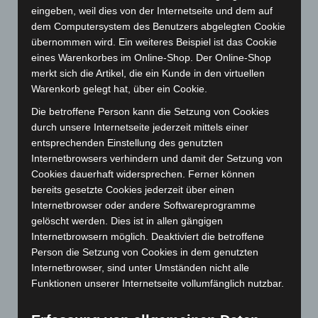
Juli 2026
(73)
eingeben, weil dies von der Internetseite und dem auf
dem Computersystem des Benutzers abgelegten Cookie
Juni 2026
(139)
übernommen wird. Ein weiteres Beispiel ist das Cookie
Mai 2026
(99)
eines Warenkorbes im Online-Shop. Der Online-Shop
April 2026
(99)
merkt sich die Artikel, die ein Kunde in den virtuellen
Warenkorb gelegt hat, über ein Cookie.
März 2026
(115)
Die betroffene Person kann die Setzung von Cookies
Februar 2026
(109)
durch unsere Internetseite jederzeit mittels einer
Januar 2026
(122)
entsprechenden Einstellung des genutzten
Dezember 2025
(103)
Internetbrowsers verhindern und damit der Setzung von
Cookies dauerhaft widersprechen. Ferner können
November 2025
(114)
bereits gesetzte Cookies jederzeit über einen
Oktober 2025
(112)
Internetbrowser oder andere Softwareprogramme
September 2025
(93)
gelöscht werden. Dies ist in allen gängigen
Internetbrowsern möglich. Deaktiviert die betroffene
August 2025
(90)
Person die Setzung von Cookies in dem genutzten
Juli 2025
(90)
Internetbrowser, sind unter Umständen nicht alle
Juni 2025
(103)
Funktionen unserer Internetseite vollumfänglich nutzbar.
Mai 2025
(112)