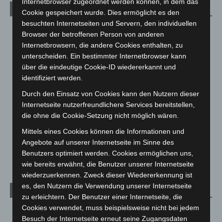
Internetbrowser zugeordnet werden können, in dem das
Kategorien
Cookie gespeichert wurde. Dies ermöglicht es den
besuchten Internetseiten und Servern, den individuellen
Blaulicht
2.799
Browser der betroffenen Person von anderen
Corona-News
712
Internetbrowsern, die andere Cookies enthalten, zu
unterscheiden. Ein bestimmter Internetbrowser kann
Hannover und Region
5.039
über die eindeutige Cookie-ID wiedererkannt und
Langenhagen und Ortsteile
3.252
identifiziert werden.
Leserbriefe
1
Durch den Einsatz von Cookies kann den Nutzern dieser
Menschen
2
Internetseite nutzerfreundlichere Services bereitstellen,
die ohne die Cookie-Setzung nicht möglich wären.
Über uns
1
Mittels eines Cookies können die Informationen und
Veranstaltungen
1.889
Angebote auf unserer Internetseite im Sinne des
Welt
1.272
Benutzers optimiert werden. Cookies ermöglichen uns,
wie bereits erwähnt, die Benutzer unserer Internetseite
wiederzuerkennen. Zweck dieser Wiedererkennung ist
es, den Nutzern die Verwendung unserer Internetseite
Archiv
zu erleichtern. Der Benutzer einer Internetseite, die
Cookies verwendet, muss beispielsweise nicht bei jedem
August 2026
(15)
Besuch der Internetseite erneut seine Zugangsdaten