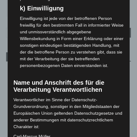
MO.
DI.
MI.
DO.
FR.
k) Einwilligung
26
°
24
°
26
°
30
°
35
°
Einwilligung ist jede von der betroffenen Person
freiwillig für den bestimmten Fall in informierter Weise
und unmissverständlich abgegebene
Willensbekundung in Form einer Erklärung oder einer
sonstigen eindeutigen bestätigenden Handlung, mit
der die betroffene Person zu verstehen gibt, dass sie
Aktuelle Beiträge
mit der Verarbeitung der sie betreffenden
personenbezogenen Daten einverstanden ist.
M’era Luna 2026: 25.000 Fans feiern in Hildesheim
10. August 2026
Name und Anschrift des für die
Verarbeitung Verantwortlichen
Kunst trifft Weingenuss: Barbara-Susann Mehring zeigt ihre
Werke im Jacques’ Wein-Depot Isernhagen
Verantwortlicher im Sinne der Datenschutz-
8. August 2026
Grundverordnung, sonstiger in den Mitgliedstaaten der
Europäischen Union geltenden Datenschutzgesetze und
A2: Zweite Turbobaustelle startet zwischen Hannover-West
anderer Bestimmungen mit datenschutzrechtlichem
und Bothfeld
Charakter ist:
8. August 2026
Carl-Marcus Müller