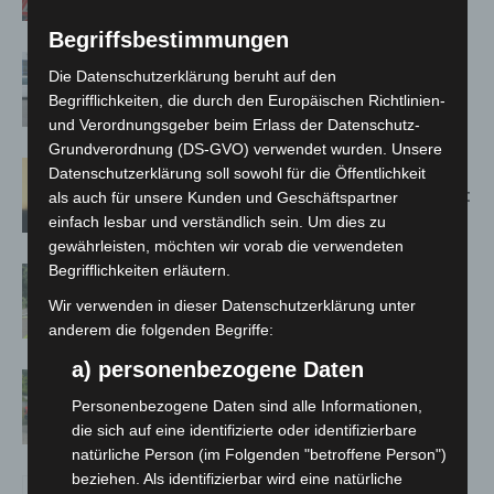
Bothfeld
Begriffsbestimmungen
Niedersachsen: Feuerwehrkräfte
Die Datenschutzerklärung beruht auf den
kehren nach Waldbrandeinsatz aus
Begrifflichkeiten, die durch den Europäischen Richtlinien-
Spanien zurück
und Verordnungsgeber beim Erlass der Datenschutz-
Grundverordnung (DS-GVO) verwendet wurden. Unsere
Hannover: Erste Tigermücken-
Datenschutzerklärung soll sowohl für die Öffentlichkeit
Population in Niedersachsen entdeckt
als auch für unsere Kunden und Geschäftspartner
einfach lesbar und verständlich sein. Um dies zu
gewährleisten, möchten wir vorab die verwendeten
Begrifflichkeiten erläutern.
Brand im „Haus der Begegnung“ in
Neuwarmbüchen schnell eingedämmt
Wir verwenden in dieser Datenschutzerklärung unter
anderem die folgenden Begriffe:
a) personenbezogene Daten
Region Hannover: 21 neue
Notfallsanitäter starten beim Roten
Personenbezogene Daten sind alle Informationen,
Kreuz
die sich auf eine identifizierte oder identifizierbare
natürliche Person (im Folgenden "betroffene Person")
beziehen. Als identifizierbar wird eine natürliche