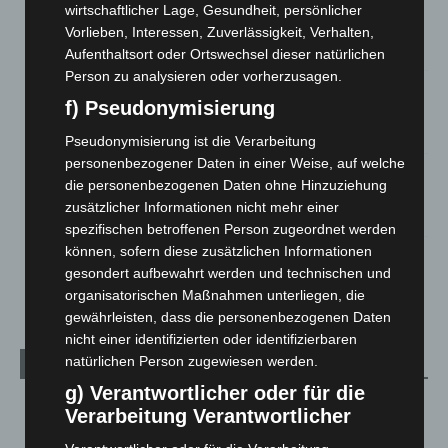
Brand im „Haus der Begegnung“ in Neuwarmbüchen schnell
wirtschaftlicher Lage, Gesundheit, persönlicher
eingedämmt
Vorlieben, Interessen, Zuverlässigkeit, Verhalten,
6. August 2026
Aufenthaltsort oder Ortswechsel dieser natürlichen
Person zu analysieren oder vorherzusagen.
Region Hannover: 21 neue Notfallsanitäter starten beim
f) Pseudonymisierung
Roten Kreuz
5. August 2026
Pseudonymisierung ist die Verarbeitung
personenbezogener Daten in einer Weise, auf welche
Mann läuft mit Hockeyschläger über A7 – Polizei sucht
die personenbezogenen Daten ohne Hinzuziehung
Zeugen
zusätzlicher Informationen nicht mehr einer
5. August 2026
spezifischen betroffenen Person zugeordnet werden
können, sofern diese zusätzlichen Informationen
Celle: Mensch stirbt bei Bagger-Unfall auf Baustelle
gesondert aufbewahrt werden und technischen und
5. August 2026
organisatorischen Maßnahmen unterliegen, die
gewährleisten, dass die personenbezogenen Daten
nicht einer identifizierten oder identifizierbaren
natürlichen Person zugewiesen werden.
Kategorien
g) Verantwortlicher oder für die
Blaulicht
2.799
Verarbeitung Verantwortlicher
Corona-News
712