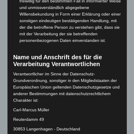
freiwillig für den bestimmten Fall in informierter Weise
und unmissverständlich abgegebene
Dezember 2024
(89)
Willensbekundung in Form einer Erklärung oder einer
November 2024
(94)
sonstigen eindeutigen bestätigenden Handlung, mit
Oktober 2024
(93)
der die betroffene Person zu verstehen gibt, dass sie
mit der Verarbeitung der sie betreffenden
September 2024
(112)
personenbezogenen Daten einverstanden ist.
August 2024
(107)
Juli 2024
(89)
Name und Anschrift des für die
Juni 2024
(107)
Verarbeitung Verantwortlichen
Mai 2024
(149)
Verantwortlicher im Sinne der Datenschutz-
April 2024
(102)
Grundverordnung, sonstiger in den Mitgliedstaaten der
Europäischen Union geltenden Datenschutzgesetze und
März 2024
(103)
anderer Bestimmungen mit datenschutzrechtlichem
Februar 2024
(103)
Charakter ist:
Januar 2024
(111)
Carl-Marcus Müller
Dezember 2023
(130)
Reuterdamm 49
November 2023
(130)
30853 Langenhagen - Deutschland