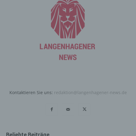
Internetseite durch eine betroffene Person oder ein
automatisiertes System eine Reihe von allgemeinen
Daten und Informationen. Diese allgemeinen Daten und
Informationen werden in den Logfiles des Servers
gespeichert. Erfasst werden können die (1) verwendeten
Browsertypen und Versionen, (2) das vom zugreifenden
System verwendete Betriebssystem, (3) die
Internetseite, von welcher ein zugreifendes System auf
unsere Internetseite gelangt (sogenannte Referrer), (4)
die Unterwebseiten, welche über ein zugreifendes
System auf unserer Internetseite angesteuert werden,
(5) das Datum und die Uhrzeit eines Zugriffs auf die
Internetseite, (6) eine Internet-Protokoll-Adresse (IP-
Adresse), (7) der Internet-Service-Provider des
Kontaktieren Sie uns:
redaktion@langenhagener-news.de
zugreifenden Systems und (8) sonstige ähnliche Daten
und Informationen, die der Gefahrenabwehr im Falle von
Angriffen auf unsere informationstechnologischen
Systeme dienen.
Bei der Nutzung dieser allgemeinen Daten und
Informationen ziehen wird keine Rückschlüsse auf die
Beliebte Beiträge