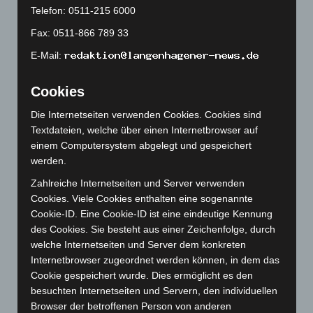
Oktober 2023
(114)
Telefon: 0511-215 6000
September 2023
(133)
Fax: 0511-866 789 33
August 2023
(134)
E-Mail:
Juli 2023
(118)
Juni 2023
(142)
Cookies
Mai 2023
(139)
Die Internetseiten verwenden Cookies. Cookies sind
April 2023
(155)
Textdateien, welche über einen Internetbrowser auf
einem Computersystem abgelegt und gespeichert
März 2023
(174)
werden.
Februar 2023
(154)
Zahlreiche Internetseiten und Server verwenden
Januar 2023
(140)
Cookies. Viele Cookies enthalten eine sogenannte
Dezember 2022
(130)
Cookie-ID. Eine Cookie-ID ist eine eindeutige Kennung
des Cookies. Sie besteht aus einer Zeichenfolge, durch
November 2022
(167)
welche Internetseiten und Server dem konkreten
Oktober 2022
(166)
Internetbrowser zugeordnet werden können, in dem das
September 2022
(205)
Cookie gespeichert wurde. Dies ermöglicht es den
besuchten Internetseiten und Servern, den individuellen
August 2022
(166)
Browser der betroffenen Person von anderen