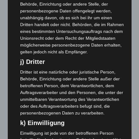
Behörde, Einrichtung oder andere Stelle, der
März 2026
(115)
personenbezogene Daten offengelegt werden,
Februar 2026
(109)
unabhängig davon, ob es sich bei ihr um einen
Dritten handelt oder nicht. Behörden, die im Rahmen
Januar 2026
(122)
eines bestimmten Untersuchungsauftrags nach dem
Dezember 2025
(103)
Unionsrecht oder dem Recht der Mitgliedstaaten
möglicherweise personenbezogene Daten erhalten,
November 2025
(114)
gelten jedoch nicht als Empfänger.
Oktober 2025
(112)
j) Dritter
September 2025
(93)
Dritter ist eine natürliche oder juristische Person,
August 2025
(90)
Behörde, Einrichtung oder andere Stelle außer der
Juli 2025
(90)
betroffenen Person, dem Verantwortlichen, dem
Juni 2025
(103)
Auftragsverarbeiter und den Personen, die unter der
unmittelbaren Verantwortung des Verantwortlichen
Mai 2025
(112)
oder des Auftragsverarbeiters befugt sind, die
April 2025
(88)
personenbezogenen Daten zu verarbeiten.
März 2025
(111)
k) Einwilligung
Februar 2025
(96)
Einwilligung ist jede von der betroffenen Person
Januar 2025
(88)