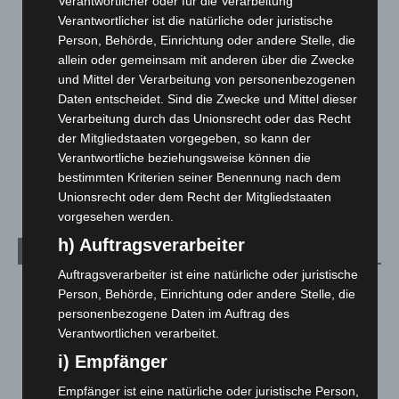
Verantwortlicher oder für die Verarbeitung
Hannover und Region
5.039
Verantwortlicher ist die natürliche oder juristische
Person, Behörde, Einrichtung oder andere Stelle, die
Langenhagen und Ortsteile
3.252
allein oder gemeinsam mit anderen über die Zwecke
Leserbriefe
1
und Mittel der Verarbeitung von personenbezogenen
Menschen
2
Daten entscheidet. Sind die Zwecke und Mittel dieser
Verarbeitung durch das Unionsrecht oder das Recht
Über uns
1
der Mitgliedstaaten vorgegeben, so kann der
Veranstaltungen
1.888
Verantwortliche beziehungsweise können die
Welt
1.271
bestimmten Kriterien seiner Benennung nach dem
Unionsrecht oder dem Recht der Mitgliedstaaten
vorgesehen werden.
h) Auftragsverarbeiter
Archiv
Auftragsverarbeiter ist eine natürliche oder juristische
August 2026
(14)
Person, Behörde, Einrichtung oder andere Stelle, die
personenbezogene Daten im Auftrag des
Juli 2026
(73)
Verantwortlichen verarbeitet.
Juni 2026
(139)
i) Empfänger
Mai 2026
(99)
Empfänger ist eine natürliche oder juristische Person,
April 2026
(99)