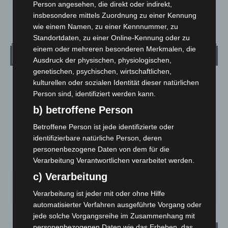
Person angesehen, die direkt oder indirekt,
insbesondere mittels Zuordnung zu einer Kennung
wie einem Namen, zu einer Kennnummer, zu
Standortdaten, zu einer Online-Kennung oder zu
einem oder mehreren besonderen Merkmalen, die
Wetter
Ausdruck der physischen, physiologischen,
genetischen, psychischen, wirtschaftlichen,
kulturellen oder sozialen Identität dieser natürlichen
LANGENHAGEN
Person sind, identifiziert werden kann.
Klarer Himmel
b) betroffene Person
°
20
°
C
18.5
Betroffene Person ist jede identifizierte oder
°
17.7
identifizierbare natürliche Person, deren
personenbezogene Daten von dem für die
Verarbeitung Verantwortlichen verarbeitet werden.
69%
1.8m/s
9%
c) Verarbeitung
SA.
SO.
MO.
DI.
MI.
27
°
34
°
28
°
22
°
26
°
Verarbeitung ist jeder mit oder ohne Hilfe
automatisierter Verfahren ausgeführte Vorgang oder
jede solche Vorgangsreihe im Zusammenhang mit
personenbezogenen Daten wie das Erheben, das