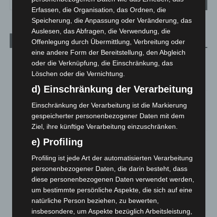
Erfassen, die Organisation, das Ordnen, die
Speicherung, die Anpassung oder Veränderung, das
Auslesen, das Abfragen, die Verwendung, die
Aktuelle Beiträge
Offenlegung durch Übermittlung, Verbreitung oder
eine andere Form der Bereitstellung, den Abgleich
Kunst trifft Weingenuss: Barbara-Susann Mehring zeigt ihre
oder die Verknüpfung, die Einschränkung, das
Werke im Jacques’ Wein-Depot Isernhagen
Löschen oder die Vernichtung.
8. August 2026
d) Einschränkung der Verarbeitung
A2: Zweite Turbobaustelle startet zwischen Hannover-West
Einschränkung der Verarbeitung ist die Markierung
und Bothfeld
gespeicherter personenbezogener Daten mit dem
8. August 2026
Ziel, ihre künftige Verarbeitung einzuschränken.
Niedersachsen: Feuerwehrkräfte kehren nach
e) Profiling
Waldbrandeinsatz aus Spanien zurück
Profiling ist jede Art der automatisierten Verarbeitung
7. August 2026
personenbezogener Daten, die darin besteht, dass
diese personenbezogenen Daten verwendet werden,
Hannover: Erste Tigermücken-Population in Niedersachsen
entdeckt
um bestimmte persönliche Aspekte, die sich auf eine
natürliche Person beziehen, zu bewerten,
7. August 2026
insbesondere, um Aspekte bezüglich Arbeitsleistung,