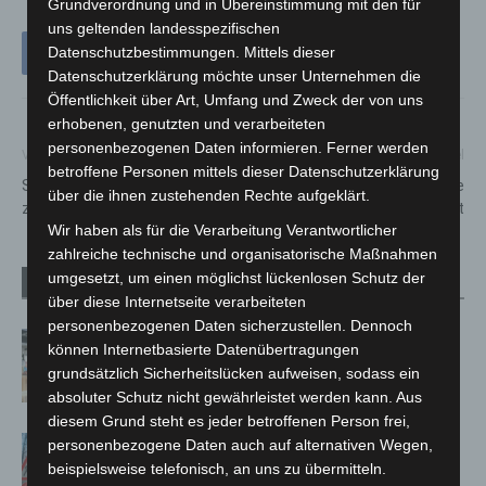
Grundverordnung und in Übereinstimmung mit den für
uns geltenden landesspezifischen
Datenschutzbestimmungen. Mittels dieser
Datenschutzerklärung möchte unser Unternehmen die
Öffentlichkeit über Art, Umfang und Zweck der von uns
erhobenen, genutzten und verarbeiteten
personenbezogenen Daten informieren. Ferner werden
Vorheriger Artikel
Nächster Artikel
betroffene Personen mittels dieser Datenschutzerklärung
Spannende Wetteraussichten
In der Ernst-August-Galerie
über die ihnen zustehenden Rechte aufgeklärt.
zum Fest
gibt es ein neues Impfangebot
Wir haben als für die Verarbeitung Verantwortlicher
zahlreiche technische und organisatorische Maßnahmen
umgesetzt, um einen möglichst lückenlosen Schutz der
Verwandte Artikel
Mehr vom Autor
über diese Internetseite verarbeiteten
personenbezogenen Daten sicherzustellen. Dennoch
Kunst trifft Weingenuss: Barbara-
können Internetbasierte Datenübertragungen
Susann Mehring zeigt ihre Werke im
grundsätzlich Sicherheitslücken aufweisen, sodass ein
Jacques’ Wein-Depot Isernhagen
absoluter Schutz nicht gewährleistet werden kann. Aus
diesem Grund steht es jeder betroffenen Person frei,
A2: Zweite Turbobaustelle startet
personenbezogene Daten auch auf alternativen Wegen,
zwischen Hannover-West und
beispielsweise telefonisch, an uns zu übermitteln.