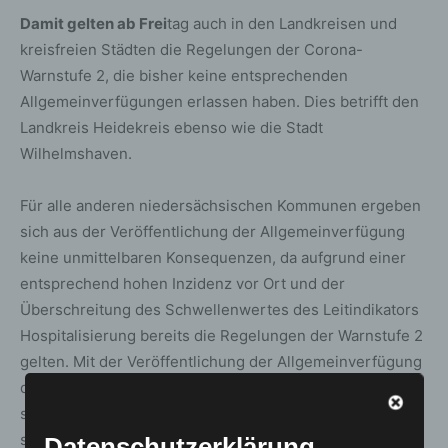
Damit gelten ab Frei
tag auch in den Landkreisen und
kreisfreien Städten die Regelungen der Corona-
Warnstufe 2, die bisher keine entsprechenden
Allgemeinverfügungen erlassen haben. Dies betrifft den
Landkreis Heidekreis ebenso wie die Stadt
Wilhelmshaven.
Für alle anderen niedersächsischen Kommunen ergeben
sich aus der Veröffentlichung der Allgemeinverfügung
keine unmittelbaren Konsequenzen, da aufgrund einer
entsprechend hohen Inzidenz vor Ort und der
Überschreitung des Schwellenwertes des Leitindikators
Hospitalisierung bereits die Regelungen der Warnstufe 2
gelten. Mit der Veröffentlichung der Allgemeinverfügung
durch das Niedersächsische Gesundheitsministerium ist
sichergestellt, dass diese Regelungen auch bei
sinkenden Inzidenzwerten vor Ort weiterhin gelten.
Datenschutzerklärung