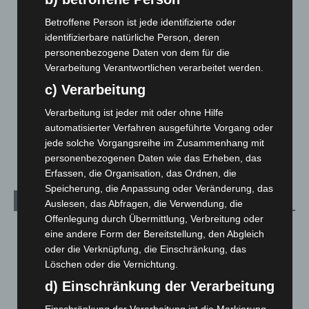
Region Hannover: 21 neue Notfallsanitäter starten beim
Betroffene Person ist jede identifizierte oder
Roten Kreuz
identifizierbare natürliche Person, deren
5. August 2026
personenbezogene Daten von dem für die
Verarbeitung Verantwortlichen verarbeitet werden.
Mann läuft mit Hockeyschläger über A7 – Polizei sucht
Zeugen
c) Verarbeitung
5. August 2026
Verarbeitung ist jeder mit oder ohne Hilfe
automatisierter Verfahren ausgeführte Vorgang oder
Celle: Mensch stirbt bei Bagger-Unfall auf Baustelle
jede solche Vorgangsreihe im Zusammenhang mit
5. August 2026
personenbezogenen Daten wie das Erheben, das
Erfassen, die Organisation, das Ordnen, die
Speicherung, die Anpassung oder Veränderung, das
Kategorien
Auslesen, das Abfragen, die Verwendung, die
Offenlegung durch Übermittlung, Verbreitung oder
Blaulicht
2.799
eine andere Form der Bereitstellung, den Abgleich
oder die Verknüpfung, die Einschränkung, das
Corona-News
712
Löschen oder die Vernichtung.
Hannover und Region
5.039
d) Einschränkung der Verarbeitung
Langenhagen und Ortsteile
3.252
Einschränkung der Verarbeitung ist die Markierung