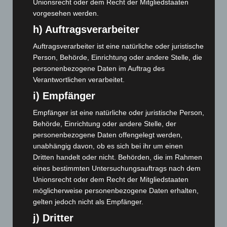
Unionsrecht oder dem Recht der Mitgliedstaaten
Oktober 2024
(93)
vorgesehen werden.
September 2024
(112)
h) Auftragsverarbeiter
August 2024
(107)
Auftragsverarbeiter ist eine natürliche oder juristische
Juli 2024
(89)
Person, Behörde, Einrichtung oder andere Stelle, die
personenbezogene Daten im Auftrag des
Juni 2024
(107)
Verantwortlichen verarbeitet.
Mai 2024
(149)
i) Empfänger
April 2024
(102)
Empfänger ist eine natürliche oder juristische Person,
März 2024
(103)
Behörde, Einrichtung oder andere Stelle, der
Februar 2024
(103)
personenbezogene Daten offengelegt werden,
Januar 2024
(111)
unabhängig davon, ob es sich bei ihr um einen
Dritten handelt oder nicht. Behörden, die im Rahmen
Dezember 2023
(130)
eines bestimmten Untersuchungsauftrags nach dem
November 2023
(130)
Unionsrecht oder dem Recht der Mitgliedstaaten
Oktober 2023
(114)
möglicherweise personenbezogene Daten erhalten,
gelten jedoch nicht als Empfänger.
September 2023
(133)
j) Dritter
August 2023
(134)