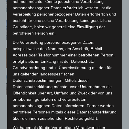
nehmen möchte, könnte jedoch eine Verarbeitung
Polizei, Feuerwehr und Rettung
personenbezogener Daten erforderlich werden. Ist die
hautnah erleben
Verarbeitung personenbezogener Daten erforderlich und
besteht für eine solche Verarbeitung keine gesetzliche
Haus der Jugend lädt zum Wünsche-
Grundlage, holen wir generell eine Einwilligung der
Freitag in Langenhagen ein
betroffenen Person ein.
Die Verarbeitung personenbezogener Daten,
beispielsweise des Namens, der Anschrift, E-Mail-
Late-Zoo im Erlebnis-Zoo Hannover:
Adresse oder Telefonnummer einer betroffenen Person,
Sommerabend mit The Ellingtones
erfolgt stets im Einklang mit der Datenschutz-
Grundverordnung und in Übereinstimmung mit den für
uns geltenden landesspezifischen
Landesgartenschau Bad Nenndorf
Datenschutzbestimmungen. Mittels dieser
erreicht Halbzeit mit 350.000
Datenschutzerklärung möchte unser Unternehmen die
Besuchen
Öffentlichkeit über Art, Umfang und Zweck der von uns
erhobenen, genutzten und verarbeiteten
personenbezogenen Daten informieren. Ferner werden
betroffene Personen mittels dieser Datenschutzerklärung
über die ihnen zustehenden Rechte aufgeklärt.
Wir haben als für die Verarbeitung Verantwortlicher