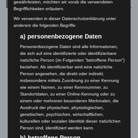
gewährleisten, möchten wir vorab die verwendeten
Aktuelle Beiträge
Begrifflichkeiten erläutern.
Kunst trifft Weingenuss: Barbara-Susann Mehring zeigt ihre
Wir verwenden in dieser Datenschutzerklärung unter
Werke im Jacques’ Wein-Depot Isernhagen
anderem die folgenden Begriffe:
8. August 2026
a) personenbezogene Daten
A2: Zweite Turbobaustelle startet zwischen Hannover-West
Personenbezogene Daten sind alle Informationen,
und Bothfeld
die sich auf eine identifizierte oder identifizierbare
8. August 2026
natürliche Person (im Folgenden "betroffene Person")
Niedersachsen: Feuerwehrkräfte kehren nach
beziehen. Als identifizierbar wird eine natürliche
Waldbrandeinsatz aus Spanien zurück
Person angesehen, die direkt oder indirekt,
7. August 2026
insbesondere mittels Zuordnung zu einer Kennung
wie einem Namen, zu einer Kennnummer, zu
Hannover: Erste Tigermücken-Population in Niedersachsen
Standortdaten, zu einer Online-Kennung oder zu
entdeckt
einem oder mehreren besonderen Merkmalen, die
7. August 2026
Ausdruck der physischen, physiologischen,
genetischen, psychischen, wirtschaftlichen,
Brand im „Haus der Begegnung“ in Neuwarmbüchen schnell
kulturellen oder sozialen Identität dieser natürlichen
eingedämmt
Person sind, identifiziert werden kann.
6. August 2026
b) betroffene Person