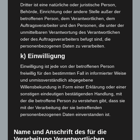
Dritter ist eine natürliche oder juristische Person,
Juli 2023
(118)
Behörde, Einrichtung oder andere Stelle außer der
Juni 2023
(142)
betroffenen Person, dem Verantwortlichen, dem
Mai 2023
(139)
Auftragsverarbeiter und den Personen, die unter der
unmittelbaren Verantwortung des Verantwortlichen
April 2023
(155)
oder des Auftragsverarbeiters befugt sind, die
März 2023
(174)
personenbezogenen Daten zu verarbeiten.
Februar 2023
(154)
k) Einwilligung
Januar 2023
(140)
Einwilligung ist jede von der betroffenen Person
Dezember 2022
(130)
freiwillig für den bestimmten Fall in informierter Weise
und unmissverständlich abgegebene
November 2022
(167)
Willensbekundung in Form einer Erklärung oder einer
Oktober 2022
(166)
sonstigen eindeutigen bestätigenden Handlung, mit
September 2022
(205)
der die betroffene Person zu verstehen gibt, dass sie
mit der Verarbeitung der sie betreffenden
August 2022
(166)
personenbezogenen Daten einverstanden ist.
Juli 2022
(133)
Juni 2022
(167)
Name und Anschrift des für die
Mai 2022
(177)
Verarbeitung Verantwortlichen