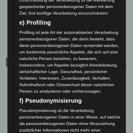
Leserbriefe
1
gespeicherter personenbezogener Daten mit dem
Menschen
2
Ziel, ihre künftige Verarbeitung einzuschränken.
Über uns
1
e) Profiling
Veranstaltungen
1.888
Profiling ist jede Art der automatisierten Verarbeitung
Welt
1.271
personenbezogener Daten, die darin besteht, dass
diese personenbezogenen Daten verwendet werden,
um bestimmte persönliche Aspekte, die sich auf eine
natürliche Person beziehen, zu bewerten,
Archiv
insbesondere, um Aspekte bezüglich Arbeitsleistung,
wirtschaftlicher Lage, Gesundheit, persönlicher
August 2026
(14)
Vorlieben, Interessen, Zuverlässigkeit, Verhalten,
Juli 2026
(73)
Aufenthaltsort oder Ortswechsel dieser natürlichen
Person zu analysieren oder vorherzusagen.
Juni 2026
(139)
f) Pseudonymisierung
Mai 2026
(99)
April 2026
(99)
Pseudonymisierung ist die Verarbeitung
personenbezogener Daten in einer Weise, auf welche
März 2026
(115)
die personenbezogenen Daten ohne Hinzuziehung
Februar 2026
(109)
zusätzlicher Informationen nicht mehr einer