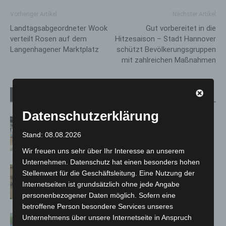
Vorheriger Artikel
Nächster Artikel
Landtagsabgeordneter Wook
Gut vorbereitet in die
verteilt Rosen auf dem
Hitzesaison – Stadt Hannover
Langenhagener Marktplatz
schützt Bevölkerungsgruppen
mit zahlreichen Maßnahmen
Verwandte Artikel
Mehr vom Autor
Datenschutzerklärung
Kunst trifft Weingenuss: Barbara-
Susann Mehring zeigt ihre Werke im
Stand: 08.08.2026
Jacques’ Wein-Depot Isernhagen
Wir freuen uns sehr über Ihr Interesse an unserem
Unternehmen. Datenschutz hat einen besonders hohen
Hannover Klassik Open Air 2026:
Stellenwert für die Geschäftsleitung. Eine Nutzung der
Französische Oper im Maschpark
Internetseiten ist grundsätzlich ohne jede Angabe
personenbezogener Daten möglich. Sofern eine
betroffene Person besondere Services unseres
Unternehmens über unsere Internetseite in Anspruch
Blaulichtmeile Langenhagen 2026: