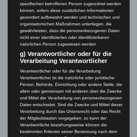
spezifischen betroffenen Person zugeordnet werden
Januar 2026
(122)
können, sofern diese zusätzlichen Informationen
Dezember 2025
(103)
gesondert aufbewahrt werden und technischen und
November 2025
(114)
organisatorischen Maßnahmen unterliegen, die
gewährleisten, dass die personenbezogenen Daten
Oktober 2025
(112)
nicht einer identifizierten oder identifizierbaren
September 2025
(93)
natürlichen Person zugewiesen werden.
August 2025
(90)
g) Verantwortlicher oder für die
Juli 2025
(90)
Verarbeitung Verantwortlicher
Juni 2025
(103)
Verantwortlicher oder für die Verarbeitung
Mai 2025
(112)
Verantwortlicher ist die natürliche oder juristische
Person, Behörde, Einrichtung oder andere Stelle, die
April 2025
(88)
allein oder gemeinsam mit anderen über die Zwecke
März 2025
(111)
und Mittel der Verarbeitung von personenbezogenen
Daten entscheidet. Sind die Zwecke und Mittel dieser
Februar 2025
(96)
Verarbeitung durch das Unionsrecht oder das Recht
Januar 2025
(88)
der Mitgliedstaaten vorgegeben, so kann der
Dezember 2024
(89)
Verantwortliche beziehungsweise können die
bestimmten Kriterien seiner Benennung nach dem
November 2024
(94)