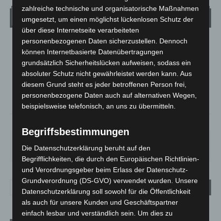
zahlreiche technische und organisatorische Maßnahmen
Wetter
umgesetzt, um einen möglichst lückenlosen Schutz der
über diese Internetseite verarbeiteten
personenbezogenen Daten sicherzustellen. Dennoch
LANGENHAGEN
können Internetbasierte Datenübertragungen
Klarer Himmel
grundsätzlich Sicherheitslücken aufweisen, sodass ein
°
absoluter Schutz nicht gewährleistet werden kann. Aus
21.6
°
C
20.9
diesem Grund steht es jeder betroffenen Person frei,
°
personenbezogene Daten auch auf alternativen Wegen,
20.5
beispielsweise telefonisch, an uns zu übermitteln.
51%
1.8m/s
2%
Begriffsbestimmungen
SA.
SO.
MO.
DI.
MI.
Die Datenschutzerklärung beruht auf den
21
°
34
°
29
°
23
°
26
°
Begrifflichkeiten, die durch den Europäischen Richtlinien-
und Verordnungsgeber beim Erlass der Datenschutz-
Grundverordnung (DS-GVO) verwendet wurden. Unsere
Datenschutzerklärung soll sowohl für die Öffentlichkeit
als auch für unsere Kunden und Geschäftspartner
einfach lesbar und verständlich sein. Um dies zu