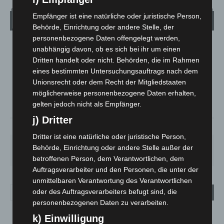
Empfänger ist eine natürliche oder juristische Person,
Wetter
Behörde, Einrichtung oder andere Stelle, der
personenbezogene Daten offengelegt werden,
LANGENHAGEN
unabhängig davon, ob es sich bei ihr um einen
Dritten handelt oder nicht. Behörden, die im Rahmen
Klarer Himmel
eines bestimmten Untersuchungsauftrags nach dem
°
24.4
°
C
Unionsrecht oder dem Recht der Mitgliedstaaten
22
möglicherweise personenbezogene Daten erhalten,
°
21.6
gelten jedoch nicht als Empfänger.
j) Dritter
51%
2.2m/s
5%
Dritter ist eine natürliche oder juristische Person,
SA.
SO.
MO.
DI.
MI.
Behörde, Einrichtung oder andere Stelle außer der
27
°
34
°
28
°
22
°
26
°
betroffenen Person, dem Verantwortlichen, dem
Auftragsverarbeiter und den Personen, die unter der
unmittelbaren Verantwortung des Verantwortlichen
oder des Auftragsverarbeiters befugt sind, die
personenbezogenen Daten zu verarbeiten.
k) Einwilligung