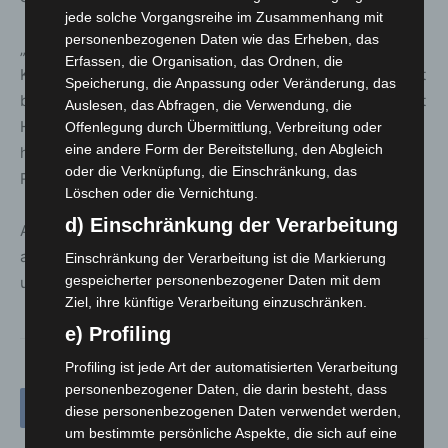
jede solche Vorgangsreihe im Zusammenhang mit
personenbezogenen Daten wie das Erheben, das
„Unabhängig von all dem bleiben ehrgeizige
Erfassen, die Organisation, das Ordnen, die
Klimaschutzmaßnahmen und das Ziel der Klimaneutralität
Speicherung, die Anpassung oder Veränderung, das
bis 2035 wichtige Handlungsfelder der Landeshauptstadt
Auslesen, das Abfragen, die Verwendung, die
Hannover, um den Klimawandel noch in Grenzen zu
Offenlegung durch Übermittlung, Verbreitung oder
eine andere Form der Bereitstellung, den Abgleich
halten“, betont Wirtschafts- und Umweltdezernentin Anja
oder die Verknüpfung, die Einschränkung, das
Ritschel.
Löschen oder die Vernichtung.
d) Einschränkung der Verarbeitung
Ausführliche Infos zur Anpassungsstrategie sowie
aktuelle Hitzeschutzinformationen bietet das Internet
Einschränkung der Verarbeitung ist die Markierung
gespeicherter personenbezogener Daten mit dem
unter
www.hannover.de/hitze
.
Ziel, ihre künftige Verarbeitung einzuschränken.
e) Profiling
Profiling ist jede Art der automatisierten Verarbeitung
personenbezogener Daten, die darin besteht, dass
diese personenbezogenen Daten verwendet werden,
um bestimmte persönliche Aspekte, die sich auf eine