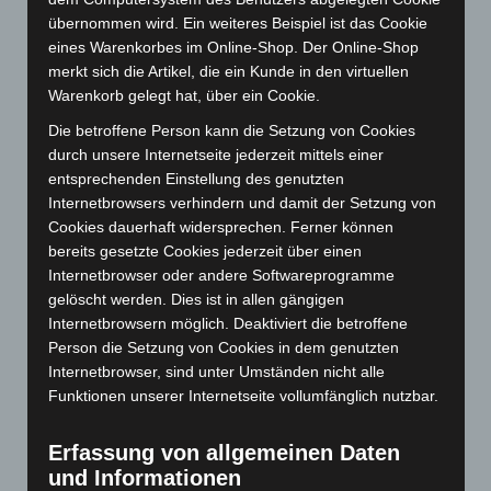
Januar 2026
(122)
übernommen wird. Ein weiteres Beispiel ist das Cookie
eines Warenkorbes im Online-Shop. Der Online-Shop
Dezember 2025
(103)
merkt sich die Artikel, die ein Kunde in den virtuellen
November 2025
(114)
Warenkorb gelegt hat, über ein Cookie.
Oktober 2025
(112)
Die betroffene Person kann die Setzung von Cookies
September 2025
(93)
durch unsere Internetseite jederzeit mittels einer
entsprechenden Einstellung des genutzten
August 2025
(90)
Internetbrowsers verhindern und damit der Setzung von
Juli 2025
(90)
Cookies dauerhaft widersprechen. Ferner können
Juni 2025
(103)
bereits gesetzte Cookies jederzeit über einen
Internetbrowser oder andere Softwareprogramme
Mai 2025
(112)
gelöscht werden. Dies ist in allen gängigen
April 2025
(88)
Internetbrowsern möglich. Deaktiviert die betroffene
Person die Setzung von Cookies in dem genutzten
März 2025
(111)
Internetbrowser, sind unter Umständen nicht alle
Februar 2025
(96)
Funktionen unserer Internetseite vollumfänglich nutzbar.
Januar 2025
(88)
Dezember 2024
(89)
Erfassung von allgemeinen Daten
und Informationen
November 2024
(94)