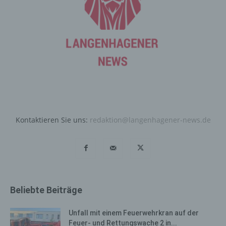
Personen steht die Möglichkeit frei, die bei der
Registrierung angegebenen personenbezogenen Daten
jederzeit abzuändern oder vollständig aus dem
Datenbestand des für die Verarbeitung Verantwortlichen
löschen zu lassen.
Der für die Verarbeitung Verantwortliche erteilt jeder
betroffenen Person jederzeit auf Anfrage Auskunft
darüber, welche personenbezogenen Daten über die
betroffene Person gespeichert sind. Ferner berichtigt
oder löscht der für die Verarbeitung Verantwortliche
Kontaktieren Sie uns:
redaktion@langenhagener-news.de
personenbezogene Daten auf Wunsch oder Hinweis der
betroffenen Person, soweit dem keine gesetzlichen
Aufbewahrungspflichten entgegenstehen. Die
Gesamtheit der Mitarbeiter des für die Verarbeitung
Verantwortlichen stehen der betroffenen Person in
diesem Zusammenhang als Ansprechpartner zur
Beliebte Beiträge
Verfügung.
Unfall mit einem Feuerwehrkran auf der
Kontaktmöglichkeit über die
Feuer- und Rettungswache 2 in...