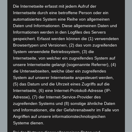
Oktober 2024
(93)
Die Internetseite erfasst mit jedem Aufruf der
Internetseite durch eine betroffene Person oder ein
September 2024
(112)
automatisiertes System eine Reihe von allgemeinen
August 2024
(107)
Daten und Informationen. Diese allgemeinen Daten und
Informationen werden in den Logfiles des Servers
Juli 2024
(89)
gespeichert. Erfasst werden können die (1) verwendeten
Juni 2024
(107)
Browsertypen und Versionen, (2) das vom zugreifenden
Mai 2024
(149)
System verwendete Betriebssystem, (3) die
Internetseite, von welcher ein zugreifendes System auf
April 2024
(102)
unsere Internetseite gelangt (sogenannte Referrer), (4)
März 2024
(103)
die Unterwebseiten, welche über ein zugreifendes
Februar 2024
(103)
System auf unserer Internetseite angesteuert werden,
(5) das Datum und die Uhrzeit eines Zugriffs auf die
Januar 2024
(111)
Internetseite, (6) eine Internet-Protokoll-Adresse (IP-
Dezember 2023
(130)
Adresse), (7) der Internet-Service-Provider des
November 2023
(130)
zugreifenden Systems und (8) sonstige ähnliche Daten
und Informationen, die der Gefahrenabwehr im Falle von
Oktober 2023
(114)
Angriffen auf unsere informationstechnologischen
September 2023
(133)
Systeme dienen.
August 2023
(134)