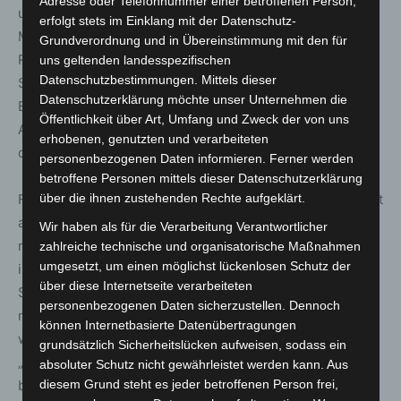
Adresse oder Telefonnummer einer betroffenen Person,
und Kopfschutz). Auch für in Gebäuden tätige
erfolgt stets im Einklang mit der Datenschutz-
Mitarbeiter*innen gibt es konkrete Hinweise und
Grundverordnung und in Übereinstimmung mit den für
Regelungen (etwa Jalousiensteuerung und Luftzufuhr).
uns geltenden landesspezifischen
Datenschutzbestimmungen. Mittels dieser
Sowohl draußen wie drinnen Arbeitende haben bei
Datenschutzerklärung möchte unser Unternehmen die
Bedarf die Möglichkeit der flexiblen
Öffentlichkeit über Art, Umfang und Zweck der von uns
Arbeitszeitgestaltung, um der größten Hitzebelastung
erhobenen, genutzten und verarbeiteten
des Tages möglichst zu entgehen.
personenbezogenen Daten informieren. Ferner werden
betroffene Personen mittels dieser Datenschutzerklärung
über die ihnen zustehenden Rechte aufgeklärt.
Für den Hitzefall im Sinne der Bevölkerung vorbereitet ist
auch die Feuerwehr Hannover: Im Rahmen vermehrter
Wir haben als für die Verarbeitung Verantwortlicher
rettungsdienstlicher Einsätze reagiert sie lageangepasst
zahlreiche technische und organisatorische Maßnahmen
umgesetzt, um einen möglichst lückenlosen Schutz der
im Rahmen der bestehenden Rettungsdienstkonzepte.
über diese Internetseite verarbeiteten
Somit ist ein erhöhtes hitzebedingtes Einsatzaufkommen
personenbezogenen Daten sicherzustellen. Dennoch
mit den regulären Rettungsmitteln zu bewältigen. Zudem
können Internetbasierte Datenübertragungen
wird bei Großveranstaltungen im Sommer das Szenario
grundsätzlich Sicherheitslücken aufweisen, sodass ein
„Hitze“ als Teil der erforderlichen Sicherheitskonzepte
absoluter Schutz nicht gewährleistet werden kann. Aus
diesem Grund steht es jeder betroffenen Person frei,
betrachtet, sodass auch hierbei entsprechende