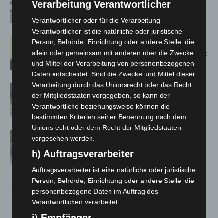
Verarbeitung Verantwortlicher
kehren nach Waldbrandeinsatz aus
Spanien zurück
Verantwortlicher oder für die Verarbeitung
Verantwortlicher ist die natürliche oder juristische
Hannover: Erste Tigermücken-
Person, Behörde, Einrichtung oder andere Stelle, die
Population in Niedersachsen entdeckt
allein oder gemeinsam mit anderen über die Zwecke
und Mittel der Verarbeitung von personenbezogenen
Daten entscheidet. Sind die Zwecke und Mittel dieser
Verarbeitung durch das Unionsrecht oder das Recht
Brand im „Haus der Begegnung“ in
der Mitgliedstaaten vorgegeben, so kann der
Neuwarmbüchen schnell eingedämmt
Verantwortliche beziehungsweise können die
bestimmten Kriterien seiner Benennung nach dem
Unionsrecht oder dem Recht der Mitgliedstaaten
Region Hannover: 21 neue
vorgesehen werden.
Notfallsanitäter starten beim Roten
h) Auftragsverarbeiter
Kreuz
Auftragsverarbeiter ist eine natürliche oder juristische
Person, Behörde, Einrichtung oder andere Stelle, die
personenbezogene Daten im Auftrag des
Verantwortlichen verarbeitet.
i) Empfänger