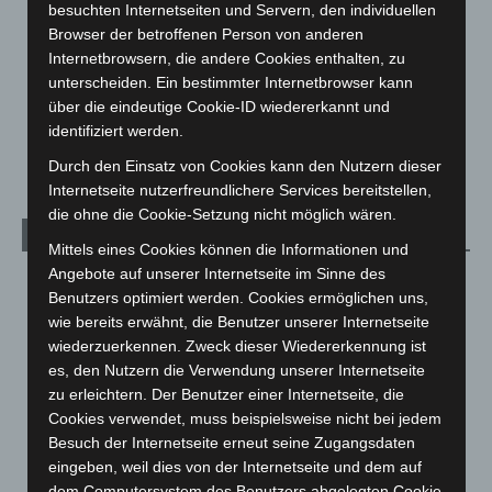
besuchten Internetseiten und Servern, den individuellen
Leserbriefe
1
Browser der betroffenen Person von anderen
Menschen
2
Internetbrowsern, die andere Cookies enthalten, zu
Über uns
1
unterscheiden. Ein bestimmter Internetbrowser kann
über die eindeutige Cookie-ID wiedererkannt und
Veranstaltungen
1.888
identifiziert werden.
Welt
1.271
Durch den Einsatz von Cookies kann den Nutzern dieser
Internetseite nutzerfreundlichere Services bereitstellen,
die ohne die Cookie-Setzung nicht möglich wären.
Archiv
Mittels eines Cookies können die Informationen und
Angebote auf unserer Internetseite im Sinne des
August 2026
(14)
Benutzers optimiert werden. Cookies ermöglichen uns,
Juli 2026
(73)
wie bereits erwähnt, die Benutzer unserer Internetseite
wiederzuerkennen. Zweck dieser Wiedererkennung ist
Juni 2026
(139)
es, den Nutzern die Verwendung unserer Internetseite
Mai 2026
(99)
zu erleichtern. Der Benutzer einer Internetseite, die
April 2026
(99)
Cookies verwendet, muss beispielsweise nicht bei jedem
Besuch der Internetseite erneut seine Zugangsdaten
März 2026
(115)
eingeben, weil dies von der Internetseite und dem auf
Februar 2026
(109)
dem Computersystem des Benutzers abgelegten Cookie