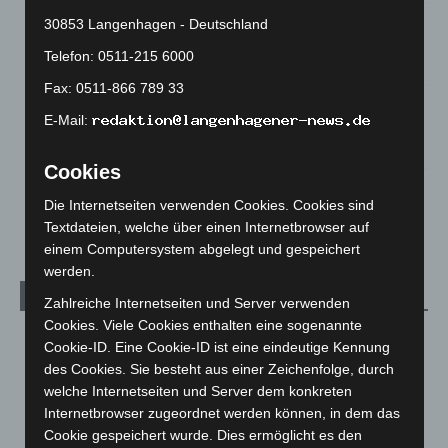
Region Hannover: 21 neue Notfallsanitäter starten beim
30853 Langenhagen - Deutschland
Roten Kreuz
Telefon: 0511-215 6000
5. August 2026
Fax: 0511-866 789 33
Mann läuft mit Hockeyschläger über A7 – Polizei sucht
E-Mail:
Zeugen
5. August 2026
Cookies
Celle: Mensch stirbt bei Bagger-Unfall auf Baustelle
Die Internetseiten verwenden Cookies. Cookies sind
5. August 2026
Textdateien, welche über einen Internetbrowser auf
einem Computersystem abgelegt und gespeichert
werden.
Kategorien
Zahlreiche Internetseiten und Server verwenden
Cookies. Viele Cookies enthalten eine sogenannte
Blaulicht
2.799
Cookie-ID. Eine Cookie-ID ist eine eindeutige Kennung
Corona-News
712
des Cookies. Sie besteht aus einer Zeichenfolge, durch
welche Internetseiten und Server dem konkreten
Hannover und Region
5.039
Internetbrowser zugeordnet werden können, in dem das
Langenhagen und Ortsteile
3.252
Cookie gespeichert wurde. Dies ermöglicht es den