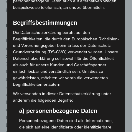
personenbezogene Daten auch auf alternativen Wegen,
Vorplanungen getroffen werden, welche jeweils
beispielsweise telefonisch, an uns zu übermitteln.
individuell an die Veranstaltung angepasst sind.
Begriffsbestimmungen
Mittel- bis langfristige Klimaanpassungspläne
Die Datenschutzerklärung beruht auf den
Begrifflichkeiten, die durch den Europäischen Richtlinien-
Um sich an den Klimawandel anzupassen und damit die
und Verordnungsgeber beim Erlass der Datenschutz-
mittel- bis langfristigen Auswirkungen für alle Menschen
Grundverordnung (DS-GVO) verwendet wurden. Unsere
zu verringern, hat die Landeshauptstadt Hannover seit
Datenschutzerklärung soll sowohl für die Öffentlichkeit
2012 eine „Anpassungsstrategie zum Klimawandel“. Sie
als auch für unsere Kunden und Geschäftspartner
thematisiert die Überwärmung der Stadt während
einfach lesbar und verständlich sein. Um dies zu
gewährleisten, möchten wir vorab die verwendeten
sommerlicher Hitzeperioden und beinhaltet Maßnahmen
Begrifflichkeiten erläutern.
zur Verringerung der Gesundheitsgefährdung. Um die
Wir verwenden in dieser Datenschutzerklärung unter
Aufheizung zu verringern, wurden städtische Dächer
anderem die folgenden Begriffe:
begrünt und es wurde ein Förderprogramm zur Dach-
und Fassadenbegrünung geschaffen. Die
a) personenbezogene Daten
Landeshauptstadt Hannover fördert zudem
Personenbezogene Daten sind alle Informationen,
Entsiegelungsmaßnahmen und ersetzt sukzessive an
die sich auf eine identifizierte oder identifizierbare