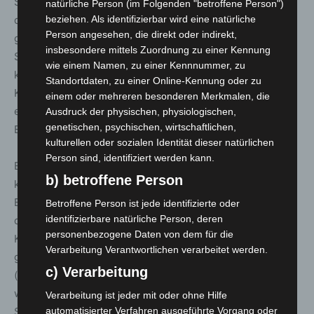
Stellen, an denen es möglich ist, Pflaster und Asphalt
natürliche Person (im Folgenden "betroffene Person")
beziehen. Als identifizierbar wird eine natürliche
durch Grünflächen. Zahlreiche neue Bäume wurden
Person angesehen, die direkt oder indirekt,
gepflanzt, um für Beschattung und Kühlung in den
insbesondere mittels Zuordnung zu einer Kennung
Straßen zu sorgen. Bei der Auswahl der Gehölze wurden
wie einem Namen, zu einer Kennnummer, zu
klimaangepasste Arten gewählt, damit diese ihre
Standortdaten, zu einer Online-Kennung oder zu
Kühlfunktion auch während längerer Trockenperioden
einem oder mehreren besonderen Merkmalen, die
erfüllen können. Auch dient die Sanierung von
Ausdruck der physischen, physiologischen,
genetischen, psychischen, wirtschaftlichen,
Baumscheiben dem Erhalt der Vitalität der Bäume.
kulturellen oder sozialen Identität dieser natürlichen
Person sind, identifiziert werden kann.
Ein wichtiges Feld der Anpassungsstrategie sind die
b) betroffene Person
klimaangepasste Stadtplanung und das klimaangepasste
Bauen. Bei neuen Bauvorhaben wird darauf geachtet,
Betroffene Person ist jede identifizierte oder
identifizierbare natürliche Person, deren
dass wichtige Kaltluftentstehungsgebiete und
personenbezogene Daten von dem für die
Kaltluftleitbahnen erhalten bleiben. Der Erhalt von
Verarbeitung Verantwortlichen verarbeitet werden.
grünen Inseln und die Anlage von kleinen Grünflächen
c) Verarbeitung
(sogenannte Pocketparks) ist ebenso Teil der Strategie
wie die Auswahl heller Materialien für Fassaden und
Verarbeitung ist jeder mit oder ohne Hilfe
automatisierter Verfahren ausgeführte Vorgang oder
Straßenbeläge.