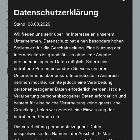
Eincremen mit Sonnenschutz und das Tragen von
Datenschutzerklärung
Kopfbedeckungen. Auch technische Vorbereitungen wie
Beschattung von Fenstern und Außengeländen sowie der
Stand: 08.08.2026
Einsatz von Ventilatoren werden bei Bedarf vorbereitet.
Wir freuen uns sehr über Ihr Interesse an unserem
In Kitas achten die Betreuer*innen besonders darauf,
Unternehmen. Datenschutz hat einen besonders hohen
dass Kindern Getränke bereitstehen, und animieren sie
Stellenwert für die Geschäftsleitung. Eine Nutzung der
zum Trinken.
Internetseiten ist grundsätzlich ohne jede Angabe
personenbezogener Daten möglich. Sofern eine
betroffene Person besondere Services unseres
Hitzekonzepte im Arbeitsschutz
Unternehmens über unsere Internetseite in Anspruch
nehmen möchte, könnte jedoch eine Verarbeitung
Jeder Fachbereich der Stadt hat für seine Belange auch
personenbezogener Daten erforderlich werden. Ist die
ein Hitzeschutzkonzept hinsichtlich des Arbeitsschutzes.
Verarbeitung personenbezogener Daten erforderlich und
besteht für eine solche Verarbeitung keine gesetzliche
Grundlage sind dafür Handlungsempfehlungen, die der
Grundlage, holen wir generell eine Einwilligung der
betriebliche Gesundheitsschutz erarbeitet hat. So gibt es
betroffenen Person ein.
etwa Empfehlungen für Beschäftigte, die im Freien
Die Verarbeitung personenbezogener Daten,
arbeiten und wechselnden Sonnenstrahlungen
beispielsweise des Namens, der Anschrift, E-Mail-
ausgesetzt sind (zum Beispiel hautbedeckende Kleidung