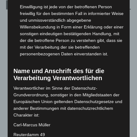
Aktuelle Beiträge
Einwilligung ist jede von der betroffenen Person
freiwillig für den bestimmten Fall in informierter Weise
Kunst trifft Weingenuss: Barbara-Susann Mehring zeigt ihre
und unmissverständlich abgegebene
Werke im Jacques’ Wein-Depot Isernhagen
Willensbekundung in Form einer Erklärung oder einer
8. August 2026
sonstigen eindeutigen bestätigenden Handlung, mit
der die betroffene Person zu verstehen gibt, dass sie
A2: Zweite Turbobaustelle startet zwischen Hannover-West
mit der Verarbeitung der sie betreffenden
und Bothfeld
personenbezogenen Daten einverstanden ist.
8. August 2026
Niedersachsen: Feuerwehrkräfte kehren nach
Name und Anschrift des für die
Waldbrandeinsatz aus Spanien zurück
Verarbeitung Verantwortlichen
7. August 2026
Verantwortlicher im Sinne der Datenschutz-
Hannover: Erste Tigermücken-Population in Niedersachsen
Grundverordnung, sonstiger in den Mitgliedstaaten der
entdeckt
Europäischen Union geltenden Datenschutzgesetze und
7. August 2026
anderer Bestimmungen mit datenschutzrechtlichem
Charakter ist:
Brand im „Haus der Begegnung“ in Neuwarmbüchen schnell
eingedämmt
Carl-Marcus Müller
6. August 2026
Reuterdamm 49