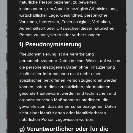
natürliche Person beziehen, zu bewerten,
insbesondere, um Aspekte bezüglich Arbeitsleistung,
wirtschaftlicher Lage, Gesundheit, persönlicher
Vorheriger Artikel
Nächster Artikel
Vorlieben, Interessen, Zuverlässigkeit, Verhalten,
ADFC Langenhagen:
Zeugenaufruf: Verkehrsunfall
Aufenthaltsort oder Ortswechsel dieser natürlichen
Fahrradtour zum
zwischen Pkw und Kind
Person zu analysieren oder vorherzusagen.
Schmiedefest
f) Pseudonymisierung
Pseudonymisierung ist die Verarbeitung
Verwandte Artikel
Mehr vom Autor
personenbezogener Daten in einer Weise, auf welche
die personenbezogenen Daten ohne Hinzuziehung
Kunst trifft Weingenuss: Barbara-
zusätzlicher Informationen nicht mehr einer
Susann Mehring zeigt ihre Werke im
spezifischen betroffenen Person zugeordnet werden
Jacques’ Wein-Depot Isernhagen
können, sofern diese zusätzlichen Informationen
gesondert aufbewahrt werden und technischen und
organisatorischen Maßnahmen unterliegen, die
A2: Zweite Turbobaustelle startet
gewährleisten, dass die personenbezogenen Daten
zwischen Hannover-West und
nicht einer identifizierten oder identifizierbaren
Bothfeld
natürlichen Person zugewiesen werden.
g) Verantwortlicher oder für die
Niedersachsen: Feuerwehrkräfte